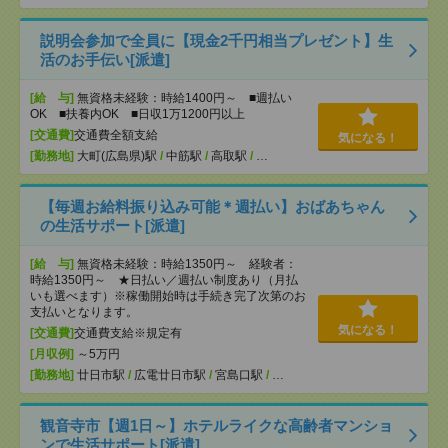
説明会参加で全員に【現金2千円相当プレゼント】生
活のお手伝い[派遣]
[給 与]
無資格未経験：時給1400円～ ■週払い
OK ■扶養内OK ■日収1万1200円以上
[交通費]
交通費全額支給
気になる！
[勤務地]
大町(広島県)駅
/
中筋駅
/
高取駅
/
…
【毎週お給料振り込み可能＊週払い】おばあちゃん
の生活サポート[派遣]
[給 与]
無資格未経験：時給1350円～ 経験者：
時給1350円～ ★日払い／週払い制度あり（月払
いも選べます）※稼働開始時は手続き完了次第のお
支払いとなります。
気になる！
[交通費]
交通費支給※規定有
[月収例]
～5万円
[勤務地]
廿日市駅
/
広電廿日市駅
/
宮島口駅
/
…
観音寺市【週1日～】ホテルライクな高齢者マンショ
ンで生活サポート[派遣]