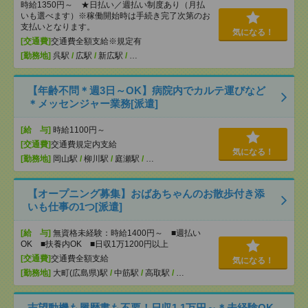
時給1350円～ ★日払い／週払い制度あり（月払
いも選べます）※稼働開始時は手続き完了次第のお
支払いとなります。
気になる！
[交通費]
交通費全額支給※規定有
[勤務地]
呉駅
/
広駅
/
新広駅
/
…
【年齢不問＊週3日～OK】病院内でカルテ運びなど
＊メッセンジャー業務[派遣]
[給 与]
時給1100円～
[交通費]
交通費規定内支給
気になる！
[勤務地]
岡山駅
/
柳川駅
/
庭瀬駅
/
…
【オープニング募集】おばあちゃんのお散歩付き添
いも仕事の1つ[派遣]
[給 与]
無資格未経験：時給1400円～ ■週払い
OK ■扶養内OK ■日収1万1200円以上
[交通費]
交通費全額支給
気になる！
[勤務地]
大町(広島県)駅
/
中筋駅
/
高取駅
/
…
志望動機も履歴書も不要！日収1.1万円～＊未経験OK