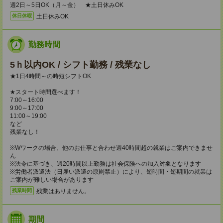
週2日～5日OK（月～金） ★土日休みOK
土日休みOK
休日休暇
勤務時間
5ｈ以内OK / シフト勤務 / 残業なし
★1日4時間～の時短シフトOK
★スタート時間選べます！
7:00～16:00
9:00～17:00
11:00～19:00
など
残業なし！
※Wワークの場合、他のお仕事と合わせ週40時間超の就業はご案内できませ
ん
※法令に基づき、週20時間以上勤務は社会保険への加入対象となります
※労働者派遣法（日雇い派遣の原則禁止）により、短時間・短期間の就業は
ご案内が難しい場合があります
残業はありません。
残業時間
期間