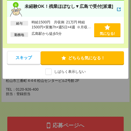
・経験や希望をインタビュー
・スキルチェック
未経験OK！残業ほぼなし▼広島で受付[派遣]
・お仕事のご紹介
登録場所
時給1500円 月収例 21万円 時給
給与
1500円×実働7h×週5日×4週 ※月収例
CS広島支店
を保証するものではありません。※給
広島駅から徒歩5分
気になる!
広島県広島市中区袋町 3-17 シシンヨービル 11F
勤務地
与即受取りサービス利用可（利用条件
TEL：0120-921-943
有）
担当：採用担当
CS高松支店
スキップ
〒760-0027 香川県高松市紺屋町9-6 高松大同生命ビル7
どちらも気になる！
TEL：0120-829-575
担当：採用担当
しばらく表示しない
CS松山支店
松山市三番町 4-4-6 松山センタービル2号館 2F
TEL：0120-926-400
担当：登録担当
応募ページへ