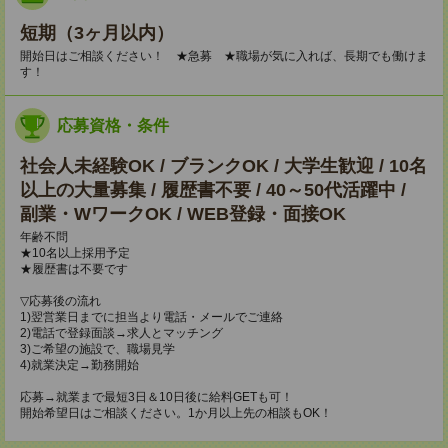
短期（3ヶ月以内）
開始日はご相談ください！ ★急募 ★職場が気に入れば、長期でも働けま
す！
応募資格・条件
社会人未経験OK / ブランクOK / 大学生歓迎 / 10名
以上の大量募集 / 履歴書不要 / 40～50代活躍中 /
副業・WワークOK / WEB登録・面接OK
年齢不問
★10名以上採用予定
★履歴書は不要です
▽応募後の流れ
1)翌営業日までに担当より電話・メールでご連絡
2)電話で登録面談→求人とマッチング
3)ご希望の施設で、職場見学
4)就業決定→勤務開始
応募→就業まで最短3日＆10日後に給料GETも可！
開始希望日はご相談ください。1か月以上先の相談もOK！