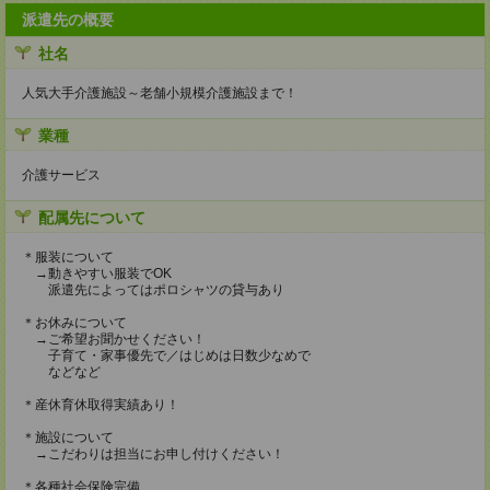
派遣先の概要
社名
人気大手介護施設～老舗小規模介護施設まで！
業種
介護サービス
配属先について
＊服装について
→動きやすい服装でOK
派遣先によってはポロシャツの貸与あり
＊お休みについて
→ご希望お聞かせください！
子育て・家事優先で／はじめは日数少なめで
などなど
＊産休育休取得実績あり！
＊施設について
→こだわりは担当にお申し付けください！
＊各種社会保険完備