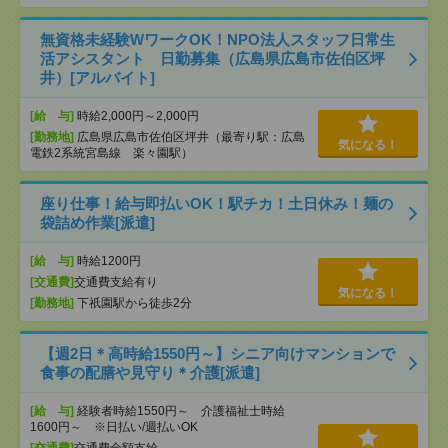
無資格未経験WワークOK！NPO法人スタッフ日常生
活アシスタント 日勤募集（広島県広島市佐伯区坪
井）[アルバイト]
[給 与]
時給2,000円～2,000円
[勤務地]
広島県広島市佐伯区坪井（最寄り駅：広島
気になる！
電鉄2系統宮島線 楽々園駅）
座り仕事！給与即払いOK！駅チカ！土日休み！麺の
袋詰め作業[派遣]
[給 与]
時給1200円
[交通費]
交通費支給有り
気になる！
[勤務地]
下祇園駅から徒歩2分
【週2日＊高時給1550円～】シニア向けマンションで
食事の配膳や見守り＊介護[派遣]
[給 与]
経験者時給1550円～ 介護福祉士時給
1600円～ ※日払い/週払いOK