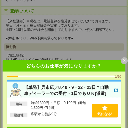
登録について
【来社登録】※現在は、電話登録を推奨させていただいております。
平日（月～金）毎日登録会を実施しております。
土曜・18時以降の登録会も開催しておりますので、ぜひご相談下さい。
●弊社HPより、Web予約も承っております●
持ち物
【電話登録】
×
弊社HPよりマイページ作成をお願いします
どちらのお仕事が気になりますか？
【来社登録】※現在は、電話登録を推奨させていただいております。
・印鑑
1
/10
・免許証など本人確認書類
・職務経歴書
※履歴書、写真は不要です！
【単発】呉市広／8／8・9・22・23日＊自動
車ディーラーでの受付・1日でもＯＫ[派遣]
所要時間
【電話登録】30分程度
時給1300円 ・日額：9,100円（時給
給与
・経験やご希望などをインタビュー
1,300円×7時間）
・お仕事のご紹介など
広駅から徒歩9分
気になる!
勤務地
【来社登録】約1.5～2時間＊経験・ご希望による
・ガイダンス