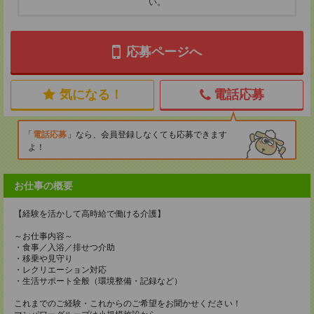
い。
応募ページへ
気になる！
電話応募
電話応募
なら、会員登録しなくても応募できます
よ！
お仕事の概要
【経験を活かして高時給で働ける介護】
～お仕事内容～
・食事／入浴／排せつ介助
・移乗や見守り
・レクリエーション対応
・生活サポート全般（環境整備・記録など）
これまでのご経験・これからのご希望をお聞かせください！