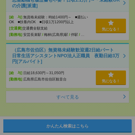
の介護[派遣]
[給 与]
無資格未経験：時給1400円～ ■週払い
OK ■扶養内OK ■日収1万1200円以上
[交通費]
交通費全額支給
気になる！
[勤務地]
安芸長束駅
/
梅林(広島県)駅
/
伴駅
/
…
（広島市佐伯区）無資格未経験歓迎週2日給パート
日常生活アシスタントNPO法人正職員 夜勤日給3万
円[アルバイト]
[給 与]
日給18,630円～31,050円
[勤務地]
広島県広島市佐伯区観音台
気になる！
すべて見る
かんたん検索はこちら