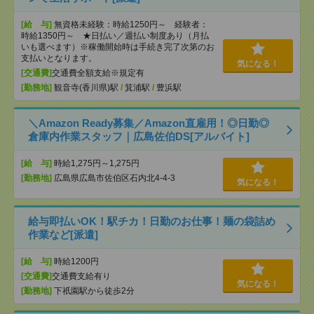
[給 与]
無資格未経験：時給1250円～ 経験者：
時給1350円～ ★日払い／週払い制度あり（月払
いも選べます）※稼働開始時は手続き完了次第のお
支払いとなります。
気になる！
[交通費]
交通費全額支給※規定有
[勤務地]
観音寺(香川県)駅
/
箕浦駅
/
豊浜駅
＼Amazon Ready募集／Amazon直雇用！◎日勤◎
倉庫内作業スタッフ｜広島佐伯DS[アルバイト]
[給 与]
時給1,275円～1,275円
[勤務地]
広島県広島市佐伯区石内北4-4-3
気になる！
給与即払いOK！駅チカ！日勤のお仕事！麺の袋詰め
作業など[派遣]
[給 与]
時給1200円
[交通費]
交通費支給有り
気になる！
[勤務地]
下祇園駅から徒歩2分