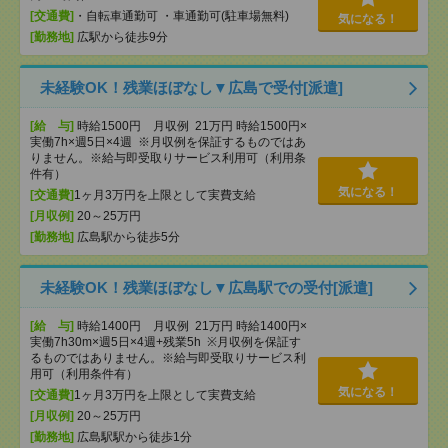
[交通費]
・自転車通勤可 ・車通勤可(駐車場無料)
気になる！
[勤務地]
広駅から徒歩9分
未経験OK！残業ほぼなし▼広島で受付[派遣]
[給 与]
時給1500円 月収例 21万円 時給1500円×
実働7h×週5日×4週 ※月収例を保証するものではあ
りません。※給与即受取りサービス利用可（利用条
件有）
気になる！
[交通費]
1ヶ月3万円を上限として実費支給
[月収例]
20～25万円
[勤務地]
広島駅から徒歩5分
未経験OK！残業ほぼなし▼広島駅での受付[派遣]
[給 与]
時給1400円 月収例 21万円 時給1400円×
実働7h30m×週5日×4週+残業5h ※月収例を保証す
るものではありません。※給与即受取りサービス利
用可（利用条件有）
気になる！
[交通費]
1ヶ月3万円を上限として実費支給
[月収例]
20～25万円
[勤務地]
広島駅駅から徒歩1分