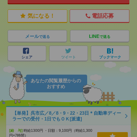
気になる！
電話応募
メール
LINE
で送る
で送る
シェア
ツイート
ブックマーク
あなたの閲覧履歴からの
おすすめ
【単発】呉市広／8／8・9・22・23日＊自動車ディー
ラーでの受付・1日でもＯＫ[派遣]
[給 与]
時給1300円 ・日額：9,100円（時給1,300
円×7時間）