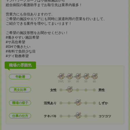
マンパワーグループは小規模施設から
総合病院の看護助手までお取引先は業界内最多！
営業力にも自信ありますので、
ご希望の施設やエリアにも同時に派遣利用の営業を行いまして、
ご紹介できる案件を増やしてまいります！
ご希望の施設形態をお聞かせください！
#働きやすい施設希望
#サ高住希望
#GHで働きたい
#有料で負担少な目
#デイ勤務希望
職場の雰囲気
年齢層
20代
30
40
50
60
男女比率
女性
男性
職場の様子
活気あり
しずか
仕事の仕方
テキパキ
コツコツ