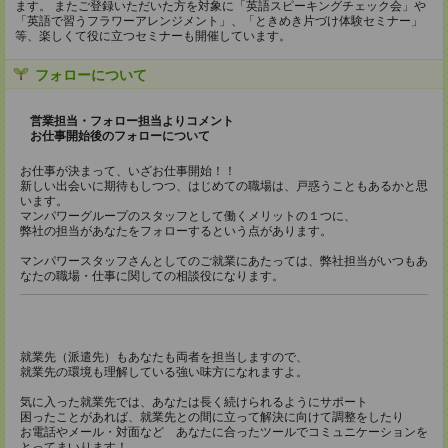
ます。 またご登録いただいた方を対象に「英語スピーキングチェック会」や
「英語で習うフラワーアレンジメント」、「ときめき片づけ体験セミナー」
等、楽しくて役に立つセミナーも開催しています。
フォローについて
営業担当・フォロー担当よりコメント
お仕事開始後のフォローについて
お仕事が決まって、いざお仕事開始！！
新しい出会いに期待もしつつ、はじめての職場は、戸惑うこともあるかと思
います。
マンパワーグループのスタッフとして働くメリットの１つに、
弊社の担当があなたをフォローするという点があります。
マンパワースタッフさんとしてのご就業にあたっては、弊社担当がいつもあ
なたの職場・仕事に関しての相談役になります。
就業先（派遣先）もあなたも両者を担当しますので、
就業先の環境も理解している強い味方になれますよ。
気に入った就業先では、あなたは長く続けられるようにサポート
困ったことがあれば、就業先との間に立って解決に向けて調整をしたり
お電話やメール・対面など あなたに合ったツールでコミュニケーションを
とってまいります！