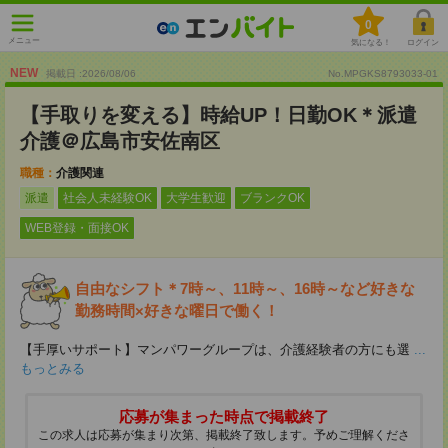
0
メニュー
気になる！
ログイン
NEW
掲載日 :2026
/
08
/
06
No.MPGKS8793033-01
【手取りを変える】時給UP！日勤OK＊派遣
介護＠広島市安佐南区
職種：
介護関連
派遣
社会人未経験OK
大学生歓迎
ブランクOK
WEB登録・面接OK
自由なシフト＊7時～、11時～、16時～など好きな
勤務時間×好きな曜日で働く！
【手厚いサポート】マンパワーグループは、介護経験者の方にも選
...
もっとみる
応募が集まった時点で掲載終了
この求人は応募が集まり次第、掲載終了致します。予めご理解くださ