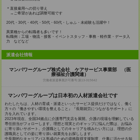
＊直接雇用への切り替え
→ご希望があれば調整可能です
20代・30代・40代・50代・60代・しゅふ・未経験も活躍中！
異業種からの転職者も多いです！
転職例：工場・物流・接客・イベントスタッフ・事務・軽作業・データ入
力 などなど
派遣会社情報
マンパワーグループ株式会社 ケアサービス事業部 （医
療福祉介護関連）
労働者派遣事業許可番号:派13-315642
マンパワーグループは日本初の人材派遣会社です
わたしたちは、人材の育成・派遣といったサービス提供だけではなく、働く
方々の『働きやすい環境を整えること』『長期就労につながるサポート』に
力を入れています。
2023年現在、全国34拠点に介護専門支店を展開。介護の現場を理解している
専任担当がフォローします。理想と現実とのギャップに悩んだ際は、お悩み
に寄り添いサポート。介護職としてのキャリアを積みたい方には、理想の介
護職員としての姿に寄り添い就業先をお探しします。
中長期的なキャリアパス形成のための資格取得支援制度、仕事に活かせる知