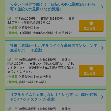
＼空いた時間で働く！／日払いOK×1勤務2.8万円も
可！施設での見回りなど[派遣]
[給 与]
時給1550円～ 夜勤時給1880円～ 日収
2.8万円～（夜勤時給1880円×15h）
[交通費]
交通費全額支給
気になる！
[勤務地]
下祇園駅
/
大町(広島県)駅
/
安芸長束駅
/
…
呉市【週2日～】ホテルライクな高齢者マンションで
生活サポート[派遣]
[給 与]
無資格未経験：時給1350円～ 経験者：
時給1350円～ ★日払い／週払い制度あり（月払
いも選べます）※稼働開始時は手続き完了次第のお
支払いとなります。
気になる！
[交通費]
交通費全額支給※規定有
[勤務地]
呉駅
/
広駅
/
新広駅
/
…
【フルタイムじゃ働けない！という方へ】週2や時短
もOK＊ケアスタッフ[派遣]
[給 与]
無資格未経験：時給1350円～ 経験者：