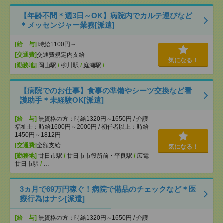
【年齢不問＊週3日～OK】病院内でカルテ運びなど
＊メッセンジャー業務[派遣]
[給 与]
時給1100円～
[交通費]
交通費規定内支給
気になる！
[勤務地]
岡山駅
/
柳川駅
/
庭瀬駅
/
…
【病院でのお仕事】食事の準備やシーツ交換など看
護助手＊未経験OK[派遣]
[給 与]
無資格の方：時給1320円～1650円 / 介護
福祉士：時給1600円～2000円 / 初任者以上：時給
1450円～1812円
[交通費]
全額支給
気になる！
[勤務地]
廿日市駅
/
廿日市市役所前・平良駅
/
広電
廿日市駅
/
…
3ヵ月で69万円稼ぐ！病院で備品のチェックなど＊医
療行為はナシ[派遣]
[給 与]
無資格の方：時給1320円～1650円 / 介護