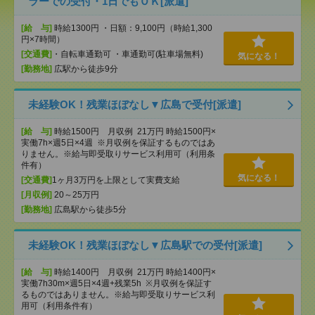
ラーでの受付・1日でもＯＫ[派遣]
[給 与]
時給1300円 ・日額：9,100円（時給1,300
円×7時間）
[交通費]
・自転車通勤可 ・車通勤可(駐車場無料)
気になる！
[勤務地]
広駅から徒歩9分
未経験OK！残業ほぼなし▼広島で受付[派遣]
[給 与]
時給1500円 月収例 21万円 時給1500円×
実働7h×週5日×4週 ※月収例を保証するものではあ
りません。※給与即受取りサービス利用可（利用条
件有）
気になる！
[交通費]
1ヶ月3万円を上限として実費支給
[月収例]
20～25万円
[勤務地]
広島駅から徒歩5分
未経験OK！残業ほぼなし▼広島駅での受付[派遣]
[給 与]
時給1400円 月収例 21万円 時給1400円×
実働7h30m×週5日×4週+残業5h ※月収例を保証す
るものではありません。※給与即受取りサービス利
用可（利用条件有）