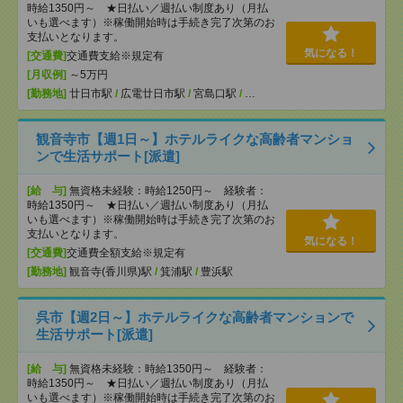
時給1350円～ ★日払い／週払い制度あり（月払
いも選べます）※稼働開始時は手続き完了次第のお
支払いとなります。
気になる！
[交通費]
交通費支給※規定有
[月収例]
～5万円
[勤務地]
廿日市駅
/
広電廿日市駅
/
宮島口駅
/
…
観音寺市【週1日～】ホテルライクな高齢者マンショ
ンで生活サポート[派遣]
[給 与]
無資格未経験：時給1250円～ 経験者：
時給1350円～ ★日払い／週払い制度あり（月払
いも選べます）※稼働開始時は手続き完了次第のお
支払いとなります。
気になる！
[交通費]
交通費全額支給※規定有
[勤務地]
観音寺(香川県)駅
/
箕浦駅
/
豊浜駅
呉市【週2日～】ホテルライクな高齢者マンションで
生活サポート[派遣]
[給 与]
無資格未経験：時給1350円～ 経験者：
時給1350円～ ★日払い／週払い制度あり（月払
いも選べます）※稼働開始時は手続き完了次第のお