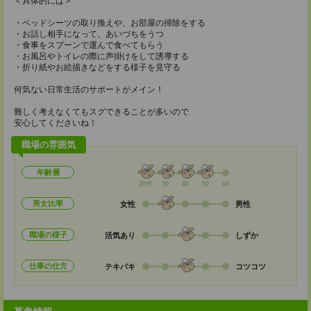
＜具体的には＞
・ベッドシーツの取り換えや、お部屋の掃除をする
・お話し相手になって、あいづちをうつ
・食事をスプーンで運んで食べてもらう
・お風呂やトイレの際に声掛けをして誘導する
・折り紙やお絵描きなどをする様子を見守る
何気ない日常生活のサポートがメイン！
難しく考えなくてもスグできることが多いので
安心してくださいね！
職場の雰囲気
年齢層
20代
30
40
50
60
男女比率
女性
男性
職場の様子
活気あり
しずか
仕事の仕方
テキパキ
コツコツ