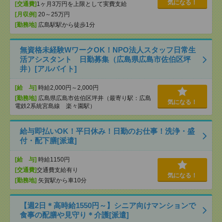
気になる！
[交通費]
1ヶ月3万円を上限として実費支給
[月収例]
20～25万円
[勤務地]
広島駅駅から徒歩1分
無資格未経験WワークOK！NPO法人スタッフ日常生
活アシスタント 日勤募集（広島県広島市佐伯区坪
井）[アルバイト]
[給 与]
時給2,000円～2,000円
[勤務地]
広島県広島市佐伯区坪井（最寄り駅：広島
気になる！
電鉄2系統宮島線 楽々園駅）
給与即払いOK！平日休み！日勤のお仕事！洗浄・盛
付・配下膳[派遣]
[給 与]
時給1150円
[交通費]
交通費支給有り
気になる！
[勤務地]
矢賀駅から車10分
【週2日＊高時給1550円～】シニア向けマンションで
食事の配膳や見守り＊介護[派遣]