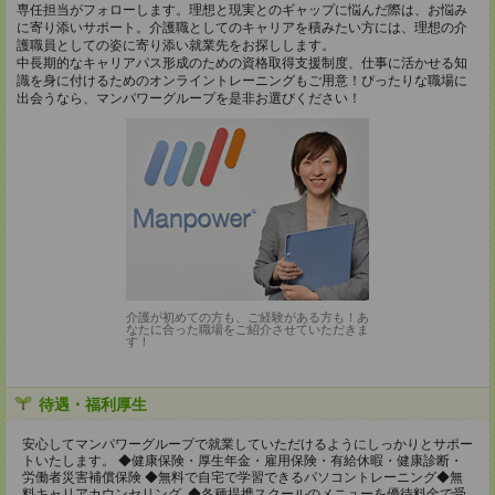
専任担当がフォローします。理想と現実とのギャップに悩んだ際は、お悩み
に寄り添いサポート。介護職としてのキャリアを積みたい方には、理想の介
護職員としての姿に寄り添い就業先をお探しします。
中長期的なキャリアパス形成のための資格取得支援制度、仕事に活かせる知
識を身に付けるためのオンライントレーニングもご用意！ぴったりな職場に
出会うなら、マンパワーグループを是非お選びください！
介護が初めての方も、ご経験がある方も！あ
なたに合った職場をご紹介させていただきま
す！
待遇・福利厚生
安心してマンパワーグループで就業していただけるようにしっかりとサポー
トいたします。 ◆健康保険・厚生年金・雇用保険・有給休暇・健康診断・
労働者災害補償保険 ◆無料で自宅で学習できるパソコントレーニング◆無
料キャリアカウンセリング ◆各種提携スクールのメニューを優待料金で受