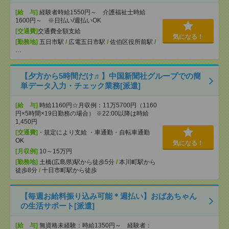
[給 与]
経験者時給1550円～ 介護福祉士時給
1600円～ ※日払い/週払いOK
[交通費]
交通費全額支給
気になる！
[勤務地]
五日市駅
/
広電五日市駅
/
佐伯区役所前駅
/
…
【夕方から5時間だけ♬】中国新聞社グループでの簡
単データ入力・チェック業務[派遣]
[給 与]
時給1160円☆月収例：11万5700円（1160
円×5時間×19日勤務の場合） ※22:00以降は時給
1,450円
[交通費]
・規定により支給 ・車通勤・自転車通勤
OK
気になる！
[月収例]
10～15万円
[勤務地]
土橋(広島県)駅から徒歩5分
/
本川町駅から
徒歩8分
/
十日市町駅から徒歩
【毎週お給料振り込み可能＊週払い】おばあちゃん
の生活サポート[派遣]
[給 与]
無資格未経験：時給1350円～ 経験者：