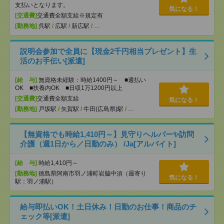
支払いとなります。
気になる！
[交通費]
交通費全額支給※規定有
[勤務地]
呉駅
/
広駅
/
新広駅
/
…
説明会参加で全員に【現金2千円相当プレゼント】生
活のお手伝い[派遣]
[給 与]
無資格未経験：時給1400円～ ■週払い
OK ■扶養内OK ■日収1万1200円以上
[交通費]
交通費全額支給
気になる！
[勤務地]
戸坂駅
/
矢賀駅
/
牛田(広島県)駅
/
…
【無資格でも時給1,410円～】見守りヘルパー✨訪問
介護（週1日から／日勤のみ） /Ja[アルバイト]
[給 与]
時給1,410円～
[勤務地]
徳島県阿南市羽ノ浦町岩脇中須（最寄り
気になる！
駅：羽ノ浦駅）
給与即払いOK！土日休み！日勤のお仕事！商品のチ
ェック等[派遣]