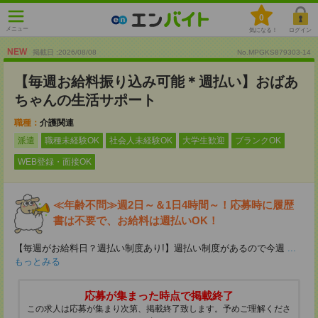
0
メニュー
気になる！
ログイン
NEW
掲載日 :2026
/
08
/
08
No.MPGKS879303-14
【毎週お給料振り込み可能＊週払い】おばあ
ちゃんの生活サポート
職種：
介護関連
派遣
職種未経験OK
社会人未経験OK
大学生歓迎
ブランクOK
WEB登録・面接OK
≪年齢不問≫週2日～＆1日4時間～！応募時に履歴
書は不要で、お給料は週払いOK！
【毎週がお給料日？週払い制度あり!】週払い制度があるので今週
...
もっとみる
応募が集まった時点で掲載終了
この求人は応募が集まり次第、掲載終了致します。予めご理解くださ