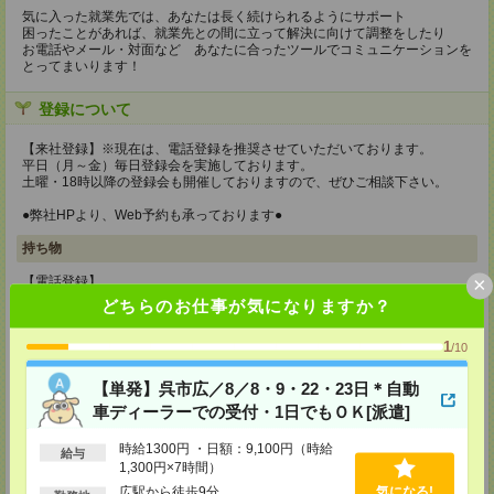
気に入った就業先では、あなたは長く続けられるようにサポート
困ったことがあれば、就業先との間に立って解決に向けて調整をしたり
お電話やメール・対面など あなたに合ったツールでコミュニケーションを
とってまいります！
登録について
【来社登録】※現在は、電話登録を推奨させていただいております。
平日（月～金）毎日登録会を実施しております。
土曜・18時以降の登録会も開催しておりますので、ぜひご相談下さい。
●弊社HPより、Web予約も承っております●
持ち物
×
【電話登録】
弊社HPよりマイページ作成をお願いします
どちらのお仕事が気になりますか？
【来社登録】※現在は、電話登録を推奨させていただいております。
1
・印鑑
/10
・免許証など本人確認書類
・職務経歴書
【単発】呉市広／8／8・9・22・23日＊自動
※履歴書、写真は不要です！
車ディーラーでの受付・1日でもＯＫ[派遣]
所要時間
時給1300円 ・日額：9,100円（時給
給与
【電話登録】30分程度
1,300円×7時間）
・経験やご希望などをインタビュー
広駅から徒歩9分
気になる!