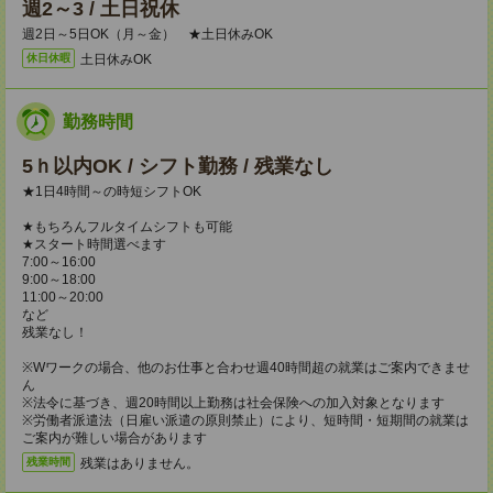
週2～3 / 土日祝休
週2日～5日OK（月～金） ★土日休みOK
土日休みOK
休日休暇
勤務時間
5ｈ以内OK / シフト勤務 / 残業なし
★1日4時間～の時短シフトOK
★もちろんフルタイムシフトも可能
★スタート時間選べます
7:00～16:00
9:00～18:00
11:00～20:00
など
残業なし！
※Wワークの場合、他のお仕事と合わせ週40時間超の就業はご案内できませ
ん
※法令に基づき、週20時間以上勤務は社会保険への加入対象となります
※労働者派遣法（日雇い派遣の原則禁止）により、短時間・短期間の就業は
ご案内が難しい場合があります
残業はありません。
残業時間