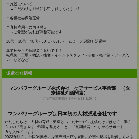
＊施設について
→こだわりは担当にお申し付けください！
＊各種社会保険完備
＊直接雇用への切り替え
→ご希望があれば調整可能です
20代・30代・40代・50代・60代・しゅふ・未経験も活躍中！
異業種からの転職者も多いです！
転職例：工場・物流・接客・イベントスタッフ・事務・軽作業・データ入
力 などなど
派遣会社情報
マンパワーグループ株式会社 ケアサービス事業部 （医
療福祉介護関連）
労働者派遣事業許可番号:派13-315642
マンパワーグループは日本初の人材派遣会社です
わたしたちは、人材の育成・派遣といったサービス提供だけではなく、働く
方々の『働きやすい環境を整えること』『長期就労につながるサポート』に
力を入れています。
2023年現在、全国34拠点に介護専門支店を展開。介護の現場を理解している