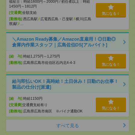
福祉士：時給1600円～2000円 / 初任者以上：時給
1450円～1812円
[交通費]
全額支給
気になる！
[勤務地]
西広島駅
/
広電西広島・己斐駅
/
横川(広島
県)駅
/
…
＼Amazon Ready募集／Amazon直雇用！◎日勤◎
倉庫内作業スタッフ｜広島佐伯DS[アルバイト]
[給 与]
時給1,275円～1,275円
[勤務地]
広島県広島市佐伯区石内北4-4-3
気になる！
給与即払いOK！高時給！土日休み！日勤のお仕事！
製品の仕分け[派遣]
[給 与]
時給1150円
[交通費]
交通費支給有り
気になる！
[勤務地]
広島県広島市南区 ※バイク通勤OK
すべて見る