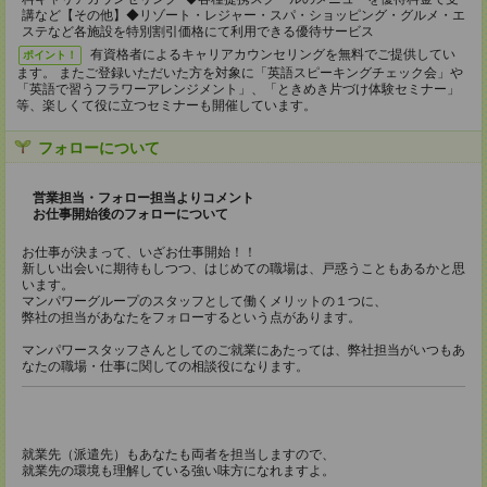
講など【その他】◆リゾート・レジャー・スパ・ショッピング・グルメ・エ
ステなど各施設を特別割引価格にて利用できる優待サービス
有資格者によるキャリアカウンセリングを無料でご提供してい
ポイント！
ます。 またご登録いただいた方を対象に「英語スピーキングチェック会」や
「英語で習うフラワーアレンジメント」、「ときめき片づけ体験セミナー」
等、楽しくて役に立つセミナーも開催しています。
フォローについて
営業担当・フォロー担当よりコメント
お仕事開始後のフォローについて
お仕事が決まって、いざお仕事開始！！
新しい出会いに期待もしつつ、はじめての職場は、戸惑うこともあるかと思
います。
マンパワーグループのスタッフとして働くメリットの１つに、
弊社の担当があなたをフォローするという点があります。
マンパワースタッフさんとしてのご就業にあたっては、弊社担当がいつもあ
なたの職場・仕事に関しての相談役になります。
就業先（派遣先）もあなたも両者を担当しますので、
就業先の環境も理解している強い味方になれますよ。