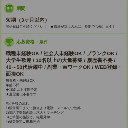
期間
短期（3ヶ月以内）
開始日はご相談ください！ ★職場が気に入れば、長期でも働けます！
応募資格・条件
職種未経験OK / 社会人未経験OK / ブランクOK /
大学生歓迎 / 10名以上の大量募集 / 履歴書不要 /
40～50代活躍中 / 副業・WワークOK / WEB登録・
面接OK
無資格・未経験OK
年齢不問
★10名以上採用予定
★履歴書は不要です
▽応募後の流れ
1)翌営業日までに担当より電話・メールでご連絡
2)電話で登録面談→求人とマッチング
3)ご希望の施設で、職場見学
4)就業決定→勤務開始