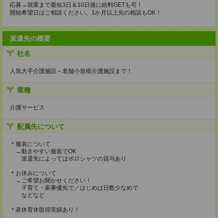
応募→就業まで最短3日＆10日後に給料GETも可！
開始希望日はご相談ください。1か月以上先の相談もOK！
派遣先の概要
社名
人気大手介護施設～老舗小規模介護施設まで！
業種
介護サービス
配属先について
＊服装について
→動きやすい服装でOK
派遣先によってはポロシャツの貸与あり
＊お休みについて
→ご希望お聞かせください！
子育て・家事優先で／はじめは日数少なめで
などなど
＊産休育休取得実績あり！