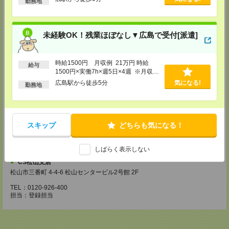
・お仕事のご紹介など
勤務地
【来社登録】約1.5～2時間＊経験・ご希望による
・ガイダンス
・経験や希望をインタビュー
未経験OK！残業ほぼなし▼広島で受付[派遣]
・スキルチェック
・お仕事のご紹介
登録場所
時給1500円 月収例 21万円 時給
給与
1500円×実働7h×週5日×4週 ※月収例
を保証するものではありません。※給
CS広島支店
広島駅から徒歩5分
気になる!
勤務地
与即受取りサービス利用可（利用条件
広島県広島市中区袋町 3-17 シシンヨービル 11F
有）
TEL：0120-921-943
担当：採用担当
CS高松支店
スキップ
どちらも気になる！
〒760-0027 香川県高松市紺屋町9-6 高松大同生命ビル7
TEL：0120-829-575
担当：採用担当
しばらく表示しない
CS松山支店
松山市三番町 4-4-6 松山センタービル2号館 2F
TEL：0120-926-400
担当：登録担当