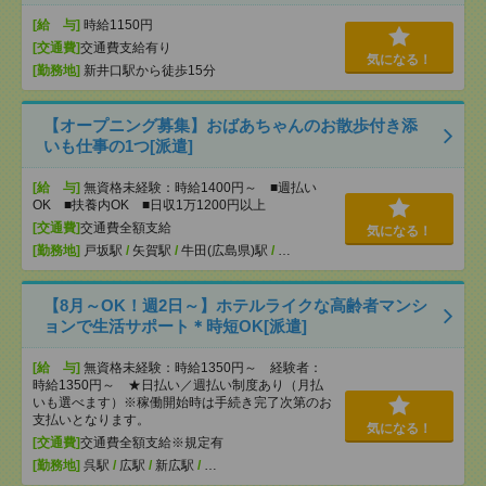
[給 与]
時給1150円
[交通費]
交通費支給有り
気になる！
[勤務地]
新井口駅から徒歩15分
【オープニング募集】おばあちゃんのお散歩付き添
いも仕事の1つ[派遣]
[給 与]
無資格未経験：時給1400円～ ■週払い
OK ■扶養内OK ■日収1万1200円以上
[交通費]
交通費全額支給
気になる！
[勤務地]
戸坂駅
/
矢賀駅
/
牛田(広島県)駅
/
…
【8月～OK！週2日～】ホテルライクな高齢者マンシ
ョンで生活サポート＊時短OK[派遣]
[給 与]
無資格未経験：時給1350円～ 経験者：
時給1350円～ ★日払い／週払い制度あり（月払
いも選べます）※稼働開始時は手続き完了次第のお
支払いとなります。
気になる！
[交通費]
交通費全額支給※規定有
[勤務地]
呉駅
/
広駅
/
新広駅
/
…