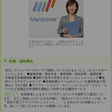
介護が初めての方も、ご経験がある方も！あ
なたに合った職場をご紹介させていただきま
す！
待遇・福利厚生
安心してマンパワーグループで就業していただけるようにしっかりとサポー
トいたします。 ◆健康保険・厚生年金・雇用保険・有給休暇・健康診断・
労働者災害補償保険 ◆無料で自宅で学習できるパソコントレーニング◆無
料キャリアカウンセリング ◆各種提携スクールのメニューを優待料金で受
講など【その他】◆リゾート・レジャー・スパ・ショッピング・グルメ・エ
ステなど各施設を特別割引価格にて利用できる優待サービス
有資格者によるキャリアカウンセリングを無料でご提供してい
ポイント！
ます。 またご登録いただいた方を対象に「英語スピーキングチェック会」や
「英語で習うフラワーアレンジメント」、「ときめき片づけ体験セミナー」
等、楽しくて役に立つセミナーも開催しています。