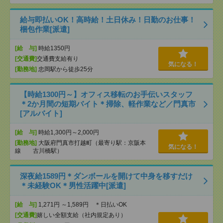
給与即払いOK！高時給！土日休み！日勤のお仕事！
梱包作業[派遣]
[給 与]
時給1350円
[交通費]
交通費支給有り
気になる！
[勤務地]
忠岡駅から徒歩25分
【時給1300円～】オフィス移転のお手伝いスタッフ
＊2か月間の短期バイト＊掃除、軽作業など／門真市
[アルバイト]
[給 与]
時給1,300円～2,000円
[勤務地]
大阪府門真市打越町（最寄り駅：京阪本
気になる！
線 古川橋駅）
深夜給1589円＊ダンボールを開けて中身を移すだけ
＊未経験OK＊男性活躍中[派遣]
[給 与]
1,271円 ～1,589円 ＊日払いOK
[交通費]
嬉しい全額支給（社内規定あり）