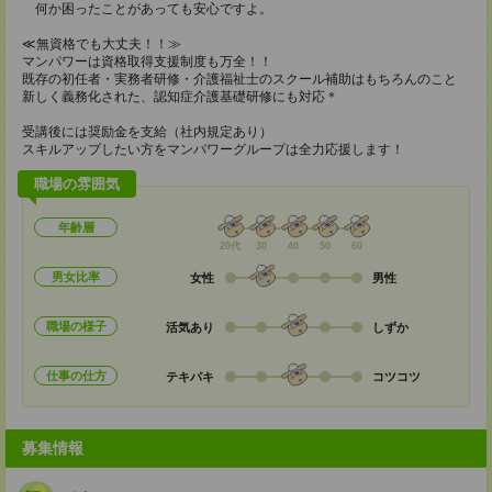
何か困ったことがあっても安心ですよ。
≪無資格でも大丈夫！！≫
マンパワーは資格取得支援制度も万全！！
既存の初任者・実務者研修・介護福祉士のスクール補助はもちろんのこと
新しく義務化された、認知症介護基礎研修にも対応＊
受講後には奨励金を支給（社内規定あり）
スキルアップしたい方をマンパワーグループは全力応援します！
職場の雰囲気
年齢層
20代
30
40
50
60
男女比率
女性
男性
職場の様子
活気あり
しずか
仕事の仕方
テキパキ
コツコツ
募集情報