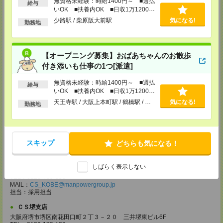
無資格未経験：時給1400円～ ■週払
給与
大阪府大阪市北区堂島2-2-2 近鉄堂島ビル11ＦMAP
いOK ■扶養内OK ■日収1万1200円
TEL：0120-923-052
以上
少路駅 / 柴原阪大前駅
気になる!
MAIL：
CS_OSAKA@manpowergroup.jp
勤務地
担当：採用担当
CS難波支店
〒542-0076
【オープニング募集】おばあちゃんのお散歩
大阪市中央区難波 2-2-3 御堂筋グランドビル 3F
付き添いも仕事の1つ[派遣]
TEL：0120-923-052
MAIL：
CS_NANBA@manpowergroup.jp
無資格未経験：時給1400円～ ■週払
担当：採用担当
給与
いOK ■扶養内OK ■日収1万1200円
CS京都支店
以上
天王寺駅 / 大阪上本町駅 / 鶴橋駅 / …
気になる!
勤務地
〒600-8008
京都府京都市下京区四条通烏丸東入ル長刀鉾町 8 京都三井ビル 6F
TEL：0120-923-052
MAIL：
CS_KYOTO@manpowergroup.jp
担当：採用担当
スキップ
どちらも気になる！
CS神戸支店
〒651-0096
しばらく表示しない
兵庫県神戸市中央区雲井通7-1-1 ミント神戸14F
TEL：0120-769-350
MAIL：
CS_KOBE@manpowergroup.jp
担当：採用担当
ＣＳ堺支店
大阪府堺市堺区南花田口町２丁３－２０ 三井堺東ビル6F