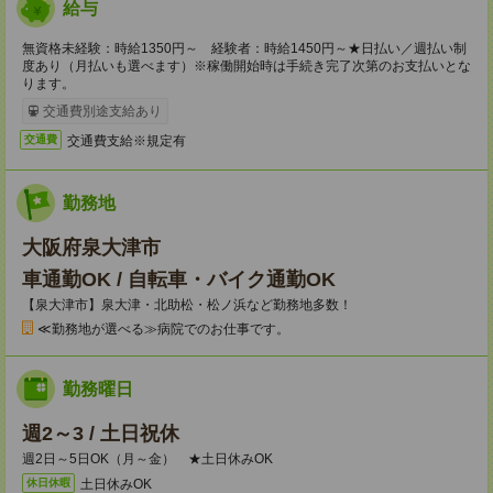
給与
無資格未経験：時給1350円～ 経験者：時給1450円～★日払い／週払い制
度あり（月払いも選べます）※稼働開始時は手続き完了次第のお支払いとな
ります。
交通費別途支給あり
交通費支給※規定有
交通費
勤務地
大阪府泉大津市
車通勤OK / 自転車・バイク通勤OK
【泉大津市】泉大津・北助松・松ノ浜など勤務地多数！
≪勤務地が選べる≫病院でのお仕事です。
勤務曜日
週2～3 / 土日祝休
週2日～5日OK（月～金） ★土日休みOK
土日休みOK
休日休暇