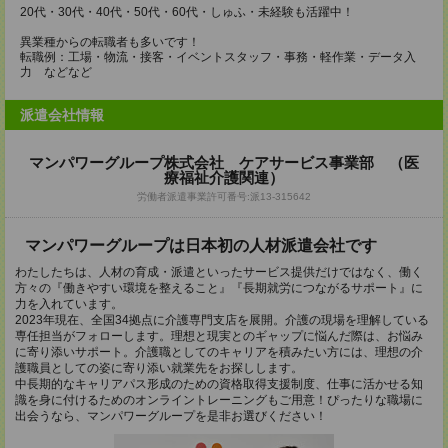
20代・30代・40代・50代・60代・しゅふ・未経験も活躍中！
異業種からの転職者も多いです！
転職例：工場・物流・接客・イベントスタッフ・事務・軽作業・データ入
力 などなど
派遣会社情報
マンパワーグループ株式会社 ケアサービス事業部 （医
療福祉介護関連）
労働者派遣事業許可番号:派13-315642
マンパワーグループは日本初の人材派遣会社です
わたしたちは、人材の育成・派遣といったサービス提供だけではなく、働く
方々の『働きやすい環境を整えること』『長期就労につながるサポート』に
力を入れています。
2023年現在、全国34拠点に介護専門支店を展開。介護の現場を理解している
専任担当がフォローします。理想と現実とのギャップに悩んだ際は、お悩み
に寄り添いサポート。介護職としてのキャリアを積みたい方には、理想の介
護職員としての姿に寄り添い就業先をお探しします。
中長期的なキャリアパス形成のための資格取得支援制度、仕事に活かせる知
識を身に付けるためのオンライントレーニングもご用意！ぴったりな職場に
出会うなら、マンパワーグループを是非お選びください！