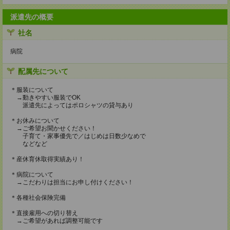
派遣先の概要
社名
病院
配属先について
＊服装について
→動きやすい服装でOK
派遣先によってはポロシャツの貸与あり
＊お休みについて
→ご希望お聞かせください！
子育て・家事優先で／はじめは日数少なめで
などなど
＊産休育休取得実績あり！
＊病院について
→こだわりは担当にお申し付けください！
＊各種社会保険完備
＊直接雇用への切り替え
→ご希望があれば調整可能です