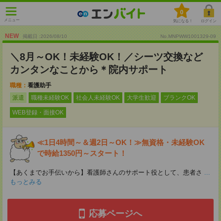
0
メニュー
気になる！
ログイン
NEW
掲載日 :2026
/
08
/
10
No.MNPWW1001329-09
＼8月～OK！未経験OK！／シーツ交換など
カンタンなことから＊院内サポート
職種：
看護助手
派遣
職種未経験OK
社会人未経験OK
大学生歓迎
ブランクOK
WEB登録・面接OK
≪1日4時間～＆週2日～OK！≫無資格・未経験OK
で時給1350円～スタート！
【あくまでお手伝いから】看護師さんのサポート役として、患者さ
...
もっとみる
応募ページへ