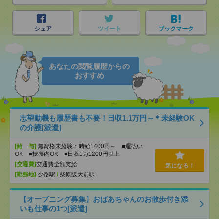
シェア
ツイート
ブックマーク
あなたの閲覧履歴からの
おすすめ
志望動機も履歴書も不要！日収1.1万円～＊未経験OK
の介護[派遣]
[給 与]
無資格未経験：時給1400円～ ■週払い
OK ■扶養内OK ■日収1万1200円以上
[交通費]
交通費全額支給
気になる！
[勤務地]
少路駅
/
柴原阪大前駅
【オープニング募集】おばあちゃんのお散歩付き添
いも仕事の1つ[派遣]