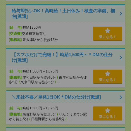
給与即払いOK！高時給！土日休み！検査の準備、梱
包[派遣]
[給 与]
時給1350円
[交通費]
交通費支給有り
気になる！
[勤務地]
泉大津駅から徒歩13分
【スマホだけで完結！】時給1,500円～＊DMの仕分
け[派遣]
[給 与]
時給1,500円～1,875円
[勤務地]
岸和田駅から徒歩5分
/
東岸和田駅から徒
気になる！
歩5分
/
久米田駅から徒歩5分
/
…
＼来社不要／単発1日OK＊DMの仕分け[派遣]
[給 与]
時給1,500円～1,875円
[勤務地]
泉佐野駅から徒歩5分
/
りんくうタウン駅
気になる！
から徒歩5分
/
日根野駅から徒歩5分
/
…