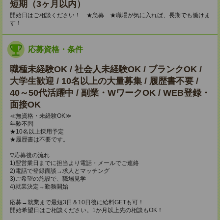
短期（3ヶ月以内）
開始日はご相談ください！ ★急募 ★職場が気に入れば、長期でも働けま
す！
応募資格・条件
職種未経験OK / 社会人未経験OK / ブランクOK /
大学生歓迎 / 10名以上の大量募集 / 履歴書不要 /
40～50代活躍中 / 副業・WワークOK / WEB登録・
面接OK
≪無資格・未経験OK≫
年齢不問
★10名以上採用予定
★履歴書は不要です。
▽応募後の流れ
1)翌営業日までに担当より電話・メールでご連絡
2)電話で登録面談→求人とマッチング
3)ご希望の施設で、職場見学
4)就業決定→勤務開始
応募→就業まで最短3日＆10日後に給料GETも可！
開始希望日はご相談ください。1か月以上先の相談もOK！