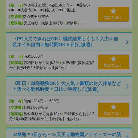
[給 与]
無資格未経験：時給1400円～ ■週払い
OK ■扶養内OK ■日収1万1200円以上
[交通費]
交通費全額支給
気になる！
[勤務地]
天王寺駅
/
大阪上本町駅
/
鶴橋駅
/
…
〈PC入力できればOK〉模試結果もくもく入力＃服
装ネイル自由＃短時間OK＃日払[派遣]
[給 与]
時給1600円
[勤務地]
西梅田駅から徒歩3分
/
大阪梅田(阪神線)駅
気になる！
から徒歩4分
/
大阪駅から徒歩4分
/
…
《即日・単発勤務OK》大人気！書類の封入作業など
＊選べる勤務時間＊日払い手渡し〇[派遣]
[給 与]
時給1284円～1605円
[交通費]
上限1,000円/日
気になる！
[勤務地]
御幣島駅から徒歩10分
/
千船駅から徒歩12
分
/
尼崎(阪神線)駅から【登録地】徒歩1分
/
…
≪単発＊1日から～≫天王寺動物園／ナイトズーの受