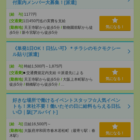
付案内メンバー大募集！[派遣]
[給 与]
1177円
[交通費]
1日450円迄の実費を支給
気になる！
[勤務地]
天王寺駅から徒歩5分
/
動物園前駅から徒
歩5分
/
新今宮駅から徒歩5分
《単発1日OK！日払い可》＊チラシのモクモクシー
ル貼り[派遣]
[給 与]
時給1,500円～1,875円
[交通費]
■ 交通費規定内支給 ※派遣先による
気になる！
[勤務地]
天王寺駅から徒歩5分
/
大阪上本町駅から
徒歩5分
/
鶴橋駅から徒歩5分
/
…
好きな場所で働けるイベントスタッフ☆人気イベン
トも！来社不要！働いたその日に給料もらえる日払
い◎｜阪[アルバイト]
[給 与]
日給16,500円～
[勤務地]
大阪府岸和田市春木若松町（最寄り駅：春
気になる！
木駅）