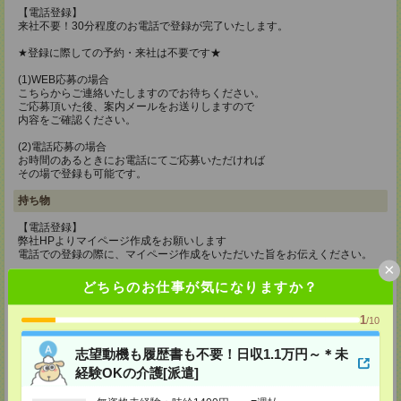
【電話登録】
来社不要！30分程度のお電話で登録が完了いたします。
★登録に際しての予約・来社は不要です★
(1)WEB応募の場合
こちらからご連絡いたしますのでお待ちください。
ご応募頂いた後、案内メールをお送りしますので
内容をご確認ください。
(2)電話応募の場合
お時間のあるときにお電話にてご応募いただければ
その場で登録も可能です。
持ち物
【電話登録】
弊社HPよりマイページ作成をお願いします
電話での登録の際に、マイページ作成をいただいた旨をお伝えください。
×
所要時間
どちらのお仕事が気になりますか？
【電話登録】30分程度
1
/10
・経験やご希望などをインタビュー
・お仕事のご紹介など
志望動機も履歴書も不要！日収1.1万円～＊未
登録場所
経験OKの介護[派遣]
CS大阪支店