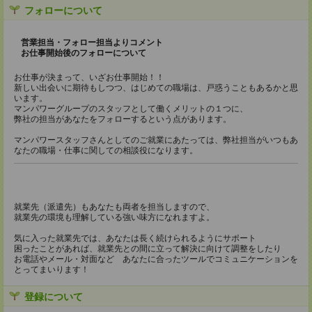
フォローについて
営業担当・フォロー担当よりコメント
お仕事開始後のフォローについて
お仕事が決まって、いざお仕事開始！！
新しい出会いに期待もしつつ、はじめての職場は、戸惑うこともあるかと思
います。
マンパワーグループのスタッフとして働くメリットの１つに、
弊社の担当があなたをフォローするという点があります。
マンパワースタッフさんとしてのご就業にあたっては、弊社担当がいつもあ
なたの職場・仕事に関しての相談役になります。
就業先（派遣先）もあなたも両者を担当しますので、
就業先の環境も理解している強い味方になれますよ。
気に入った就業先では、あなたは長く続けられるようにサポート
困ったことがあれば、就業先との間に立って解決に向けて調整をしたり
お電話やメール・対面など あなたに合ったツールでコミュニケーションを
とってまいります！
登録について