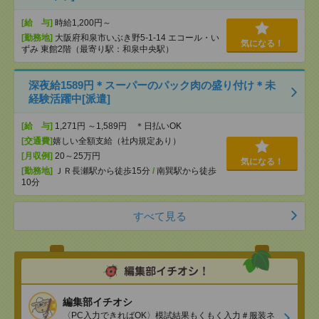
[給 与]
時給1,200円～
[勤務地]
大阪府和泉市いぶき野5-1-14 エコール・い
気になる！
ずみ 東館2階（最寄り駅：和泉中央駅）
深夜給1589円＊スーパーのパック肉の盛り付け＊未
経験活躍中[派遣]
[給 与]
1,271円 ～1,589円 ＊日払いOK
[交通費]
嬉しい全額支給（社内規定あり）
[月収例]
20～25万円
気になる！
[勤務地]
ＪＲ長瀬駅から徒歩15分
/
南巽駅から徒歩
10分
すべて見る
編集部イチオシ
〈PC入力できればOK〉模試結果もくもく入力＃服装ネ