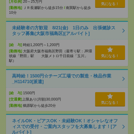
[月収例]
20～25万円
気になる！
[勤務地]
ＪＲ長瀬駅から徒歩15分
/
南巽駅から徒歩
10分
未経験者の方歓迎 8/21(金) 1日のみ 出張健診ス
タッフ募集(大阪市福島区)[アルバイト]
[給 与]
時給1,200円～1,200円
[勤務地]
大阪府大阪市福島区野田（最寄り駅：JR環
状線「野田」駅 大阪メトロ千日前線「玉川」
気になる！
駅）
高時給！1500円☆チーズ工場での製造・検品作業
_H114710[派遣]
[給 与]
1500円
[交通費]
上限あり(月額)30,000円
気になる！
[勤務地]
鶴原駅から徒歩20分
ネイルOK・ピアスOK・未経験OK！オシャレなオフ
ィスでの受付・ご案内スタッフを大募集します！[ア
ルバイト]