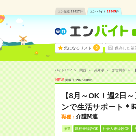
エン派遣
23427
件
エン バイト
28905
件
0
気になるリスト
保存した希
バイトTOP
関西
兵庫県
加古川市
【
NEW
掲載日 :
2026
/
08
/
05
【8月～OK！週2日
ンで生活サポート＊時
介護関連
職種：
派遣
職種未経験OK
社会人未経験OK