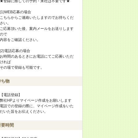
★登録に際しての予約・来社は不要です★
(1)WEB応募の場合
こちらからご連絡いたしますのでお待ちくだ
さい。
ご応募頂いた後、案内メールをお送りします
ので
内容をご確認ください。
(2)電話応募の場合
お時間のあるときにお電話にてご応募いただ
ければ
その場で登録も可能です。
持ち物
【電話登録】
弊社HPよりマイページ作成をお願いします
電話での登録の際に、マイページ作成をいた
だいた旨をお伝えください。
所要時間