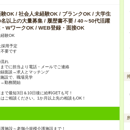
OK / 社会人未経験OK / ブランクOK / 大学生
10名以上の大量募集 / 履歴書不要 / 40～50代活躍
副業・WワークOK / WEB登録・面接OK
経験OK
上採用予定
は不要です
の流れ
日までに担当より電話・メールでご連絡
登録面談→求人とマッチング
の施設で、職場見学
定→勤務開始
まで最短3日＆10日後に給料GETも可！
はご相談ください。1か月以上先の相談もOK！
介護施設～老舗小規模介護施設まで！