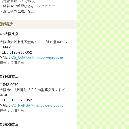
【電話登録】30分程度
・経験やご希望などをインタビュー
・お仕事のご紹介など
登録場所
CS大阪支店
大阪府大阪市北区堂島2-2-2 近鉄堂島ビル11
ＦMAP
TEL：0120-923-052
MAIL：
CS_OSAKA@manpowergroup.jp
担当：採用担当
CS難波支店
〒542-0076
大阪市中央区難波 2-2-3 御堂筋グランドビ
ル 3F
TEL：0120-923-052
MAIL：
CS_NANBA@manpowergroup.jp
担当：採用担当
CS京都支店