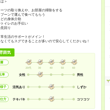
には＞
シーツの取り換えや、お部屋の掃除をする
スプーンで運んで食べてもらう
などの身体介助
やトイレのお手伝い
の見回り
日常生活のサポートがメイン！
えなくてもスグできることが多いので安心してくださいね！
雰囲気
層
20代
30
40
50
60
比率
女性
男性
様子
活気あり
しずか
仕方
テキパキ
コツコツ