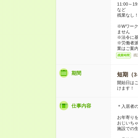
11:00～19
など
残業なし
※Wワーク
ません
※法令に基
※労働者
業はご案
残
残業時間
期間
短期（3
開始日は
けます！
仕事内容
＊入居者
お年寄り
おじいち
施設での