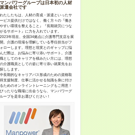
マンパワーグループは日本初の人材
派遣会社です
わたしたちは、人材の育成・派遣といったサ
ービス提供だけではなく、働く方々の『働き
やすい環境を整えること』『長期就労につな
がるサポート』に力を入れています。
2023年現在、全国34拠点に介護専門支店を展
開。介護の現場を理解している専任担当がフ
ォローします。理想と現実とのギャップに悩
んだ際は、お悩みに寄り添いサポート。介護
職としてのキャリアを積みたい方には、理想
の介護職員としての姿に寄り添い就業先をお
探しします。
中長期的なキャリアパス形成のための資格取
得支援制度、仕事に活かせる知識を身に付け
るためのオンライントレーニングもご用意！
ぴったりな職場に出会うなら、マンパワーグ
ループを是非お選びください！