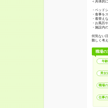
＜具体的
・ベッド
・食事を
・着替え
・お風呂
・施設内
何気ない
難しく考
職場の
年齢
男女
職場の
仕事の