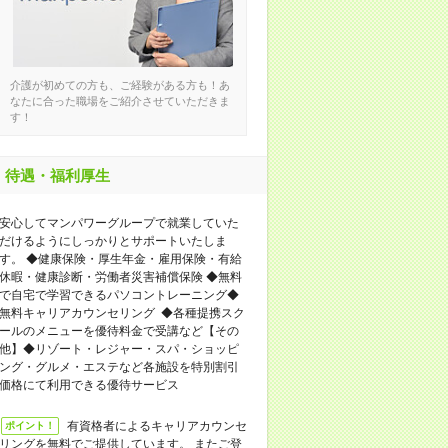
介護が初めての方も、ご経験がある方も！あ
なたに合った職場をご紹介させていただきま
す！
待遇・福利厚生
安心してマンパワーグループで就業していた
だけるようにしっかりとサポートいたしま
す。 ◆健康保険・厚生年金・雇用保険・有給
休暇・健康診断・労働者災害補償保険 ◆無料
で自宅で学習できるパソコントレーニング◆
無料キャリアカウンセリング ◆各種提携スク
ールのメニューを優待料金で受講など【その
他】◆リゾート・レジャー・スパ・ショッピ
ング・グルメ・エステなど各施設を特別割引
価格にて利用できる優待サービス
有資格者によるキャリアカウンセ
ポイント！
リングを無料でご提供しています。 またご登