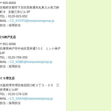
〒600-8008
京都府京都市下京区四条通烏丸東入ル長刀鉾
町 8 京都三井ビル 6F
TEL：0120-923-052
MAIL：
CS_KYOTO@manpowergroup.jp
担当：採用担当
CS神戸支店
〒651-0096
兵庫県神戸市中央区雲井通7-1-1 ミント神戸
14F
TEL：0120-769-350
MAIL：
CS_KOBE@manpowergroup.jp
担当：採用担当
ＣＳ堺支店
大阪府堺市堺区南花田口町２丁３－２０ 三
井堺東ビル6F
TEL：0120-179-130
MAIL：
CS_SAKAI@manpowergroup.jp
担当：採用担当