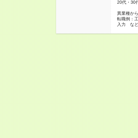
20代・3
異業種か
転職例：
入力 な