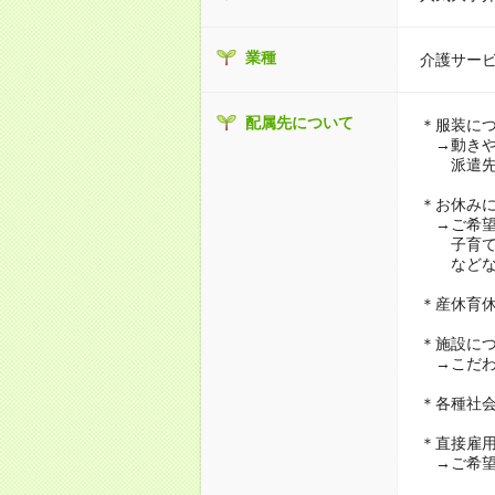
業種
介護サー
配属先について
＊服装に
→動きや
派遣先に
＊お休み
→ご希望
子育て・
などな
＊産休育
＊施設に
→こだわ
＊各種社
＊直接雇
→ご希望