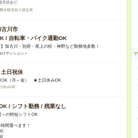
途支給あり
費全額支給※規定有
加古川市
K / 自転車・バイク通勤OK
市】加古川・別府・尾上の松・神野など勤務地多数！
向けマンション＞
/ 土日祝休
日OK（月～金） ★土日休みOK
日休みOK
K / シフト勤務 / 残業なし
間～の時短シフトOK
ト時間選べます！
00
00