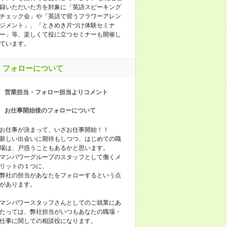
録いただいた方を対象に「英語スピーキング
チェック会」や「英語で習うフラワーアレン
ジメント」、「ときめき片づけ体験セミナ
ー」等、楽しくて役に立つセミナーも開催し
ています。
フォローについて
営業担当・フォロー担当よりコメント
お仕事開始後のフォローについて
お仕事が決まって、いざお仕事開始！！
新しい出会いに期待もしつつ、はじめての職
場は、戸惑うこともあるかと思います。
マンパワーグループのスタッフとして働くメ
リットの１つに、
弊社の担当があなたをフォローするという点
があります。
マンパワースタッフさんとしてのご就業にあ
たっては、弊社担当がいつもあなたの職場・
仕事に関しての相談役になります。