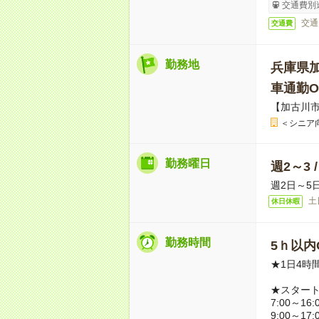
交通費別
交通
交通費
勤務地
兵庫県
車通勤O
【加古川
＜シニア
勤務曜日
週2～3 
週2日～5
土
休日休暇
勤務時間
5ｈ以内O
★1日4時
★スター
7:00～16:
9:00～17: