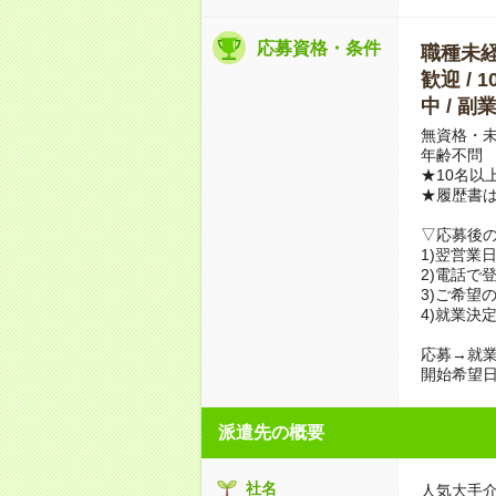
応募資格・条件
職種未経験
歓迎 / 
中 / 
無資格・未
年齢不問
★10名以
★履歴書
▽応募後
1)翌営業
2)電話で
3)ご希望
4)就業決
応募→就業
開始希望日
派遣先の概要
社名
人気大手