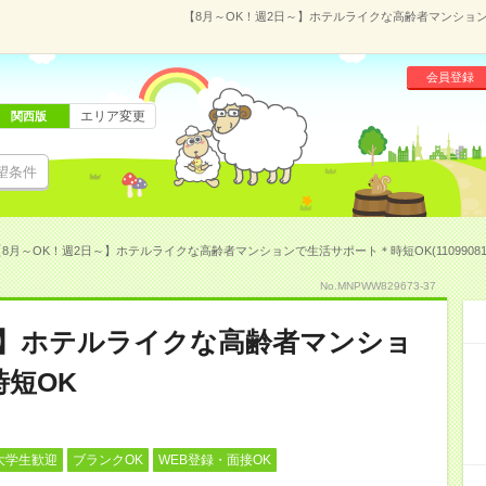
【8月～OK！週2日～】ホテルライクな高齢者マンションで
会員登録
エリア変更
関西版
望条件
8月～OK！週2日～】ホテルライクな高齢者マンションで生活サポート＊時短OK(11099081
No.MNPWW829673-37
～】ホテルライクな高齢者マンショ
短OK
大学生歓迎
ブランクOK
WEB登録・面接OK