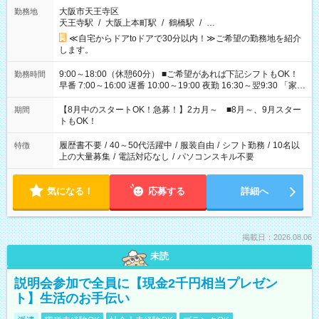
大阪市天王寺区
勤務地
天王寺駅
/
大阪上本町駅
/
鶴橋駅
/
…
≪自宅からドアtoドアで30分以内！≫ご希望の勤務地を紹介
します。
9:00～18:00（休憩60分） ■ご希望があれば下記シフトもOK！
勤務時間
早番 7:00～16:00 遅番 10:00～19:00 夜勤 16:30～翌9:30 「家族
と休みを合わせたい」 「余裕を持って夕飯の準備がしたい」
「できれば残業はしたくない」 など、ご希望を教えてください
【8月中のスタートOK！急募！】2カ月～ ■8月～、9月スター
期間
ね。 ※Wワーク希望の方へ 今ご覧のお仕事で希望する勤務時間
トもOK！
と、もう1つのお仕事の勤務時間。 合計で週40時間を超える場
合は応募できません。
履歴書不要
/
40～50代活躍中
/
服装自由
/
シフト勤務
/
10名以
特徴
上の大量募集
/
電話対応なし
/
パソコンスキル不要
気になる！
応募する
詳細へ
掲載日：2026.08.06
未読
説明会参加で全員に【現金2千円相当プレゼン
ト】生活のお手伝い