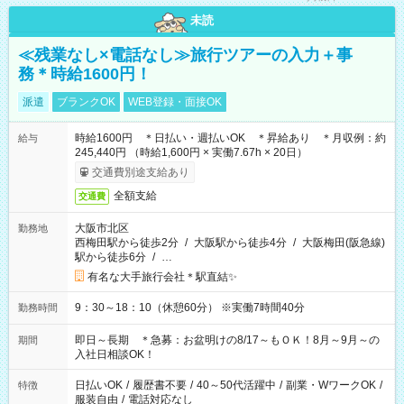
未読
≪残業なし×電話なし≫旅行ツアーの入力＋事
務＊時給1600円！
派遣
ブランクOK
WEB登録・面接OK
時給1600円 ＊日払い・週払いOK ＊昇給あり ＊月収例：約
給与
245,440円 （時給1,600円 × 実働7.67h × 20日）
交通費別途支給あり
全額支給
交通費
大阪市北区
勤務地
西梅田駅から徒歩2分
/
大阪駅から徒歩4分
/
大阪梅田(阪急線)
駅から徒歩6分
/
…
有名な大手旅行会社＊駅直結✨
9：30～18：10（休憩60分） ※実働7時間40分
勤務時間
即日～長期 ＊急募：お盆明けの8/17～もＯＫ！8月～9月～の
期間
入社日相談OK！
日払いOK
/
履歴書不要
/
40～50代活躍中
/
副業・WワークOK
/
特徴
服装自由
/
電話対応なし