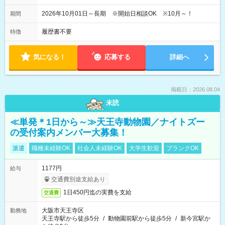
2026年10月01日～長期 ※開始日相談OK ※10月～！
期間
履歴書不要
特徴
気になる！
応募する
詳細へ
掲載日：2026.08.04
未読
≪単発＊1日から～≫天王寺動物園／ナイトズー
の受付案内メンバー大募集！
派遣
職種未経験OK
社会人未経験OK
大学生歓迎
ブランクOK
1177円
給与
交通費別途支給あり
1日450円迄の実費を支給
交通費
大阪市天王寺区
勤務地
天王寺駅から徒歩5分
/
動物園前駅から徒歩5分
/
新今宮駅か