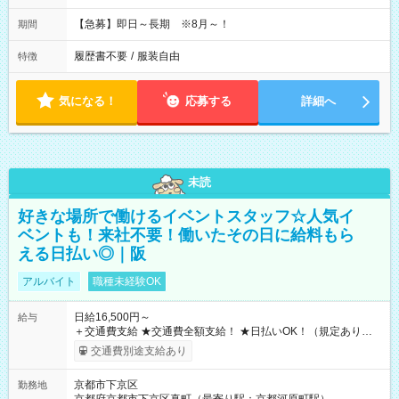
【急募】即日～長期 ※8月～！
期間
履歴書不要
/
服装自由
特徴
気になる！
応募する
詳細へ
未読
好きな場所で働けるイベントスタッフ☆人気イ
ベントも！来社不要！働いたその日に給料もら
える日払い◎｜阪
アルバイト
職種未経験OK
日給16,500円～
給与
＋交通費支給 ★交通費全額支給！ ★日払いOK！（規定あり） ┗
働いたその日に現金GET♪ お仕事後はコンビニATMから 日払
交通費別途支給あり
い分を引き落とせます！ 【試用期間】試用期間なし
京都市下京区
勤務地