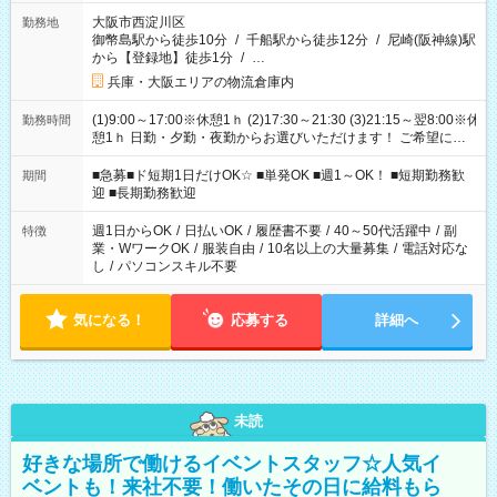
大阪市西淀川区
勤務地
御幣島駅から徒歩10分
/
千船駅から徒歩12分
/
尼崎(阪神線)駅
から【登録地】徒歩1分
/
…
兵庫・大阪エリアの物流倉庫内
(1)9:00～17:00※休憩1ｈ (2)17:30～21:30 (3)21:15～翌8:00※休
勤務時間
憩1ｈ 日勤・夕勤・夜勤からお選びいただけます！ ご希望に合
わせて働けるお仕事です(*^^*) 【その他選べる勤務時間】 8-17
時/9-17時/9-18時/10-18時/11-21時/18-22時/20-翌4時/21-翌5
■急募■ド短期1日だけOK☆ ■単発OK ■週1～OK！ ■短期勤務歓
期間
時/22-翌6時/0-翌8時 ご自身のご都合で選んで頂ける完全自由シ
迎 ■長期勤務歓迎
フト！
週1日からOK
/
日払いOK
/
履歴書不要
/
40～50代活躍中
/
副
特徴
業・WワークOK
/
服装自由
/
10名以上の大量募集
/
電話対応な
し
/
パソコンスキル不要
気になる！
応募する
詳細へ
未読
好きな場所で働けるイベントスタッフ☆人気イ
ベントも！来社不要！働いたその日に給料もら