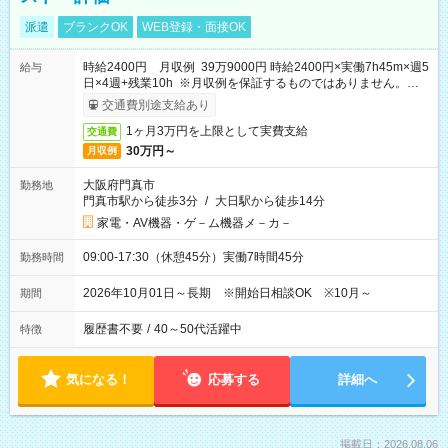
派遣
ブランクOK
WEB登録・面接OK
時給2400円 月収例 39万9000円 時給2400円×実働7h45m×週5
給与
日×4週+残業10h ※月収例を保証するものではありません。※給
与即受取りサービス利用可（利用条件有）
交通費別途支給あり
1ヶ月3万円を上限として実費支給
交通費
30万円～
月収例
大阪府門真市
勤務地
門真市駅から徒歩3分
/
大日駅から徒歩14分
家電・AV機器・ゲ－ム機器メ－カ－
09:00-17:30（休憩45分）実働7時間45分
勤務時間
2026年10月01日～長期 ※開始日相談OK ※10月～
期間
履歴書不要
/
40～50代活躍中
特徴
気になる！
応募する
詳細へ
掲載日：2026.08.06