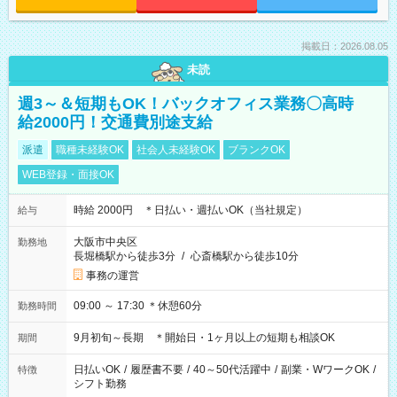
掲載日：2026.08.05
未読
週3～＆短期もOK！バックオフィス業務〇高時
給2000円！交通費別途支給
派遣
職種未経験OK
社会人未経験OK
ブランクOK
WEB登録・面接OK
時給 2000円 ＊日払い・週払いOK（当社規定）
給与
大阪市中央区
勤務地
長堀橋駅から徒歩3分
/
心斎橋駅から徒歩10分
事務の運営
09:00 ～ 17:30 ＊休憩60分
勤務時間
9月初旬～長期 ＊開始日・1ヶ月以上の短期も相談OK
期間
日払いOK
/
履歴書不要
/
40～50代活躍中
/
副業・WワークOK
/
特徴
シフト勤務