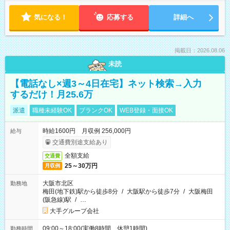
気になる！
応募する
詳細へ
掲載日：2026.08.06
未読
【電話なし×週3～4日在宅】ネット検索→入力
するだけ！月25.6万
派遣
職種未経験OK
ブランクOK
WEB登録・面接OK
時給1600円 月収例 256,000円
給与
交通費別途支給あり
全額支給
交通費
25～30万円
月収例
大阪市北区
勤務地
梅田(地下鉄)駅から徒歩8分
/
大阪駅から徒歩7分
/
大阪梅田
(阪急線)駅
/
…
大手グループ会社
09:00～18:00(実働8時間 休憩1時間)
勤務時間