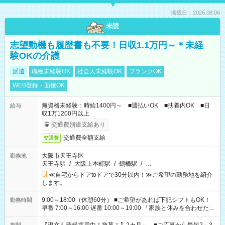
掲載日：2026.08.06
未読
志望動機も履歴書も不要！日収1.1万円～＊未経
験OKの介護
派遣
職種未経験OK
社会人未経験OK
ブランクOK
WEB登録・面接OK
無資格未経験：時給1400円～ ■週払いOK ■扶養内OK ■日
給与
収1万1200円以上
交通費別途支給あり
交通費全額支給
交通費
大阪市天王寺区
勤務地
天王寺駅
/
大阪上本町駅
/
鶴橋駅
/
…
≪自宅からドアtoドアで30分以内！≫ご希望の勤務地を紹介
します。
9:00～18:00（休憩60分） ■ご希望があれば下記シフトもOK！
勤務時間
早番 7:00～16:00 遅番 10:00～19:00 「家族と休みを合わせた
い」 「余裕を持って夕飯の準備がしたい」 「できれば残業はし
たくない」 など、ご希望を教えてくださいね。 ※Wワーク希望