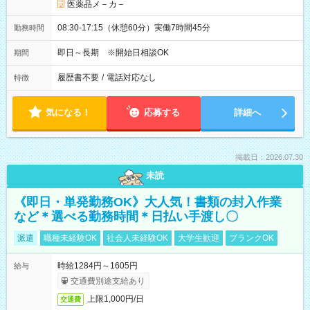
医薬品メ－カ－
08:30-17:15（休憩60分）実働7時間45分
勤務時間
即日～長期 ※開始日相談OK
期間
履歴書不要
/
電話対応なし
特徴
気になる！
応募する
詳細へ
掲載日：2026.07.30
未読
《即日・単発勤務OK》大人気！書類の封入作業
など＊選べる勤務時間＊日払い手渡し〇
派遣
職種未経験OK
社会人未経験OK
大学生歓迎
ブランクOK
時給1284円～1605円
給与
交通費別途支給あり
上限1,000円/日
交通費