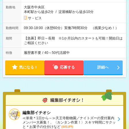
大阪市中央区
勤務地
本町駅から徒歩2分
/
淀屋橋駅から徒歩10分
サ－ビス
09:30-18:00（休憩60分）実働7時間30分 （残業少なめ！）
勤務時間
【急募】即日～長期 ※1か月以内のスタートも可能！開始日は
期間
ご相談ください
履歴書不要
/
40～50代活躍中
特徴
気になる！
応募する
詳細へ
編集部イチオシ
≪単発＊1日から～≫天王寺動物園／ナイトズーの受付案内
メンバー大募集！、〈カンタン作業！〉スキマ時間にサクッ
と＊お菓子の仕分けなど
(8/6UP!)