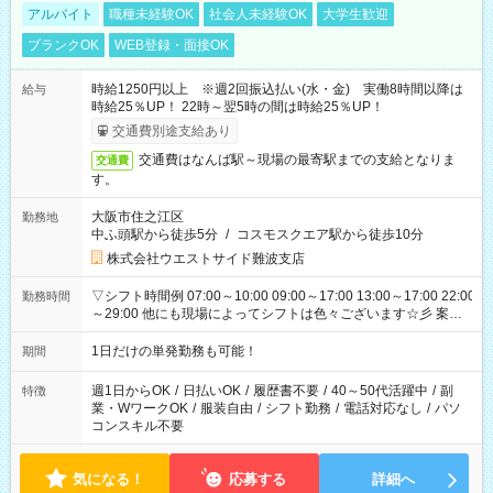
アルバイト
職種未経験OK
社会人未経験OK
大学生歓迎
ブランクOK
WEB登録・面接OK
時給1250円以上 ※週2回振込払い(水・金) 実働8時間以降は
給与
時給25％UP！ 22時～翌5時の間は時給25％UP！
交通費別途支給あり
交通費はなんば駅～現場の最寄駅までの支給となりま
交通費
す。
大阪市住之江区
勤務地
中ふ頭駅から徒歩5分
/
コスモスクエア駅から徒歩10分
株式会社ウエストサイド難波支店
▽シフト時間例 07:00～10:00 09:00～17:00 13:00～17:00 22:00
勤務時間
～29:00 他にも現場によってシフトは色々ございます☆彡 案件
次第では午前中で終わるお仕事も...！
1日だけの単発勤務も可能！
期間
週1日からOK
/
日払いOK
/
履歴書不要
/
40～50代活躍中
/
副
特徴
業・WワークOK
/
服装自由
/
シフト勤務
/
電話対応なし
/
パソ
コンスキル不要
気になる！
応募する
詳細へ