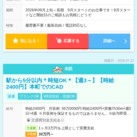
2026年09月上旬～長期 9月スタートのお仕事です！8月スター
期間
トなど開始日のご相談もお気軽にどうぞ
履歴書不要
/
服装自由
/
電話対応なし
特徴
気になる！
応募する
詳細へ
掲載日：2026.07.22
未読
駅から5分以内＊時短OK＊【週3～】【時給
2400円】本町でのCAD
派遣
ブランクOK
WEB登録・面接OK
時給2400円 月収例 36万0000円 時給2400円×実働7h30m×週5
給与
日×4週 ※月収例を保証するものではありません。※給与即受取
りサービス利用可（利用条件有）
交通費別途支給あり
1ヶ月3万円を上限として実費支給
交通費
30万円～
月収例