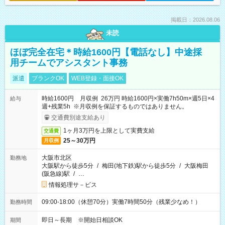
掲載日：2026.08.06
未読
ほぼ完全在宅＊時給1600円【電話なし】中途採
用チームでアシスタント事務
派遣
ブランクOK
WEB登録・面接OK
時給1600円 月収例 26万円 時給1600円×実働7h50m×週5日×4
給与
週+残業5h ※月収例を保証するものではありません。
交通費別途支給あり
1ヶ月3万円を上限として実費支給
交通費
25～30万円
月収例
大阪市北区
勤務地
大阪駅から徒歩5分
/
梅田(地下鉄)駅から徒歩5分
/
大阪梅田
(阪急線)駅
/
…
情報処理サ－ビス
09:00-18:00（休憩70分）実働7時間50分（残業少なめ！）
勤務時間
即日～長期 ※開始日相談OK
期間