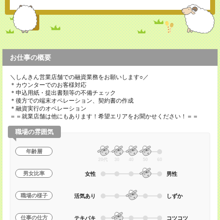
お仕事の概要
＼しんきん営業店舗での融資業務をお願いします○／
＊カウンターでのお客様対応
＊申込用紙・提出書類等の不備チェック
＊後方での端末オペレーション、契約書の作成
＊融資実行のオペレーション
＝＝就業店舗は他にもあります！希望エリアをお聞かせください！＝＝
職場の雰囲気
年齢層
20代
30
40
50
60
男女比率
女性
男性
職場の様子
活気あり
しずか
仕事の仕方
テキパキ
コツコツ