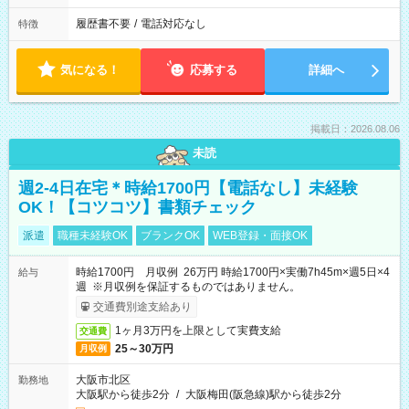
履歴書不要
/
電話対応なし
特徴
気になる！
応募する
詳細へ
掲載日：2026.08.06
未読
週2-4日在宅＊時給1700円【電話なし】未経験
OK！【コツコツ】書類チェック
派遣
職種未経験OK
ブランクOK
WEB登録・面接OK
時給1700円 月収例 26万円 時給1700円×実働7h45m×週5日×4
給与
週 ※月収例を保証するものではありません。
交通費別途支給あり
1ヶ月3万円を上限として実費支給
交通費
25～30万円
月収例
大阪市北区
勤務地
大阪駅から徒歩2分
/
大阪梅田(阪急線)駅から徒歩2分