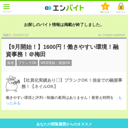
0
メニュー
気になる！
ログイン
お探しのバイト情報は掲載が終了しました。
掲載日 :2026
/
07
/
15
No.TSW26-0498696
【9月開始！】1600円！働きやすい環境！融
資事務！＠梅田
派遣
ブランクOK
WEB登録・面接OK
【社員化実績あり〇】ブランクOK！信金での融資事
務！【ネイルOK】
働きやすい環境と評判↑↑制服の着用はありません！着替え時間を
...も
っとみる
あなたの閲覧履歴からのオススメ