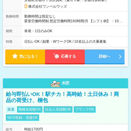
京都府京都市下京区真町（最寄り駅：京都河原町駅）
株式会社ワンベルウッズ
勤務時間は指定なし
勤務時間
変形労働時間制 想定労働時間160時間/月 【シフト例】 ・10：
00～20：00
単発・1日のみOK
期間
日払いOK / 副業・WワークOK / 10名以上の大量募集
特徴
気になる！
応募する
詳細へ
未読
給与即払いOK！駅チカ！高時給！土日休み！商
品の荷受け、梱包
派遣
職種未経験OK
社会人未経験OK
ブランクOK
WEB登録・面接OK
時給1700円
給与