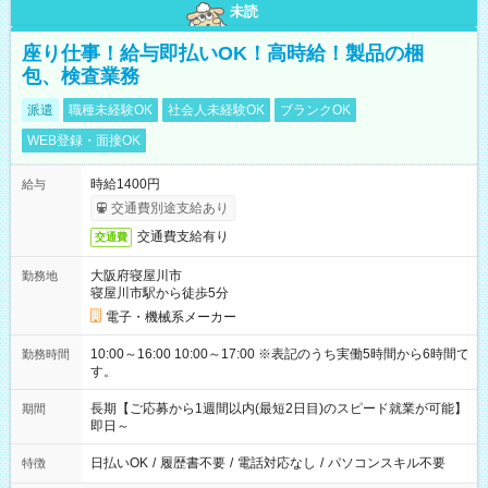
未読
座り仕事！給与即払いOK！高時給！製品の梱
包、検査業務
派遣
職種未経験OK
社会人未経験OK
ブランクOK
WEB登録・面接OK
時給1400円
給与
交通費別途支給あり
交通費支給有り
交通費
大阪府寝屋川市
勤務地
寝屋川市駅から徒歩5分
電子・機械系メーカー
10:00～16:00 10:00～17:00 ※表記のうち実働5時間から6時間で
勤務時間
す。
長期【ご応募から1週間以内(最短2日目)のスピード就業が可能】
期間
即日～
日払いOK
/
履歴書不要
/
電話対応なし
/
パソコンスキル不要
特徴