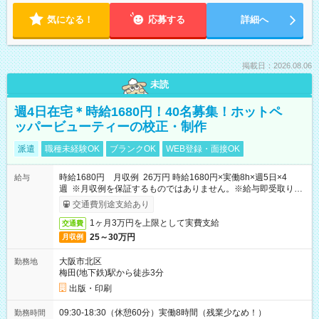
気になる！
応募する
詳細へ
掲載日：2026.08.06
未読
週4日在宅＊時給1680円！40名募集！ホットペ
ッパービューティーの校正・制作
派遣
職種未経験OK
ブランクOK
WEB登録・面接OK
時給1680円 月収例 26万円 時給1680円×実働8h×週5日×4
給与
週 ※月収例を保証するものではありません。※給与即受取りサ
ービス利用可（利用条件有）
交通費別途支給あり
1ヶ月3万円を上限として実費支給
交通費
25～30万円
月収例
大阪市北区
勤務地
梅田(地下鉄)駅から徒歩3分
出版・印刷
09:30-18:30（休憩60分）実働8時間（残業少なめ！）
勤務時間