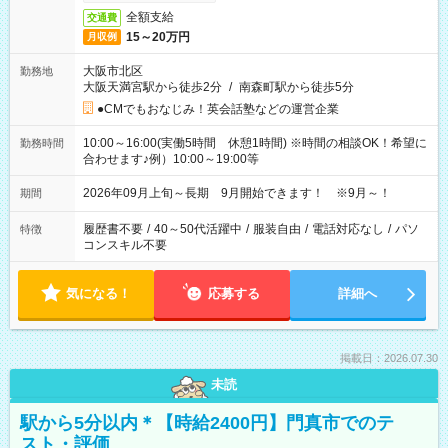
全額支給
交通費
15～20万円
月収例
大阪市北区
勤務地
大阪天満宮駅から徒歩2分
/
南森町駅から徒歩5分
●CMでもおなじみ！英会話塾などの運営企業
10:00～16:00(実働5時間 休憩1時間) ※時間の相談OK！希望に
勤務時間
合わせます♪例）10:00～19:00等
2026年09月上旬～長期 9月開始できます！ ※9月～！
期間
履歴書不要
/
40～50代活躍中
/
服装自由
/
電話対応なし
/
パソ
特徴
コンスキル不要
気になる！
応募する
詳細へ
掲載日：2026.07.30
未読
駅から5分以内＊【時給2400円】門真市でのテ
スト・評価