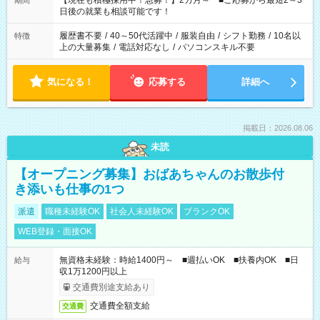
【現在も積極採用中！急募！】2カ月～ ■ご応募から最短2～3
期間
の方へ 今ご覧のお仕事で希望する勤務時間と、もう1つのお仕事
日後の就業も相談可能です！
の勤務時間。 合計で週40時間を超える場合は応募できません。
履歴書不要
/
40～50代活躍中
/
服装自由
/
シフト勤務
/
10名以
特徴
上の大量募集
/
電話対応なし
/
パソコンスキル不要
気になる！
応募する
詳細へ
掲載日：2026.08.06
未読
【オープニング募集】おばあちゃんのお散歩付
き添いも仕事の1つ
派遣
職種未経験OK
社会人未経験OK
ブランクOK
WEB登録・面接OK
無資格未経験：時給1400円～ ■週払いOK ■扶養内OK ■日
給与
収1万1200円以上
交通費別途支給あり
交通費全額支給
交通費