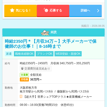
気になる！
応募する
詳細へ
掲載日：2026.08.05
未読
時給2350円＊【月収34万～】大手メーカーで保
健師のお仕事！｜8-16時まで
派遣
職種未経験OK
ブランクOK
WEB登録・面接OK
時給2350円～2450円 月収例 340,750円～355,250円
給与
交通費別途支給あり
全額支給
交通費
30万円～
月収例
大阪府枚方市
勤務地
枚方市駅から民間バス8分
/
藤阪駅から民間バス15分
【超大手】世界シェアTOPクラス★産業機械メーカー
08:00～16:00(実働7時間15分 休憩45分)
勤務時間