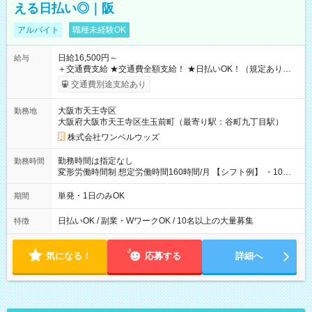
える日払い◎｜阪
アルバイト
職種未経験OK
日給16,500円～
給与
＋交通費支給 ★交通費全額支給！ ★日払いOK！（規定あり） ┗
働いたその日に現金GET♪ お仕事後はコンビニATMから 日払
交通費別途支給あり
い分を引き落とせます！ 【試用期間】試用期間なし
大阪市天王寺区
勤務地
大阪府大阪市天王寺区生玉前町（最寄り駅：谷町九丁目駅）
株式会社ワンベルウッズ
勤務時間は指定なし
勤務時間
変形労働時間制 想定労働時間160時間/月 【シフト例】 ・10：
00～20：00
単発・1日のみOK
期間
日払いOK / 副業・WワークOK / 10名以上の大量募集
特徴
気になる！
応募する
詳細へ