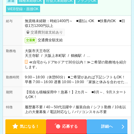
派遣
職種未経験OK
社会人未経験OK
ブランクOK
WEB登録・面接OK
無資格未経験：時給1400円～ ■週払いOK ■扶養内OK ■日
給与
収1万1200円以上
交通費別途支給あり
交通費全額支給
交通費
大阪市天王寺区
勤務地
天王寺駅
/
大阪上本町駅
/
鶴橋駅
/
…
≪自宅からドアtoドアで30分以内！≫ご希望の勤務地を紹介
します。
9:00～18:00（休憩60分） ■ご希望があれば下記シフトもOK！
勤務時間
早番 7:00～16:00 遅番 10:00～19:00 「家族と休みを合わせた
い」 「余裕を持って夕飯の準備がしたい」 「できれば残業はし
たくない」 など、ご希望を教えてくださいね。 ※Wワーク希望
【現在も積極採用中！急募！】2カ月～ ■8月～、9月スタート
期間
の方へ 今ご覧のお仕事で希望する勤務時間と、もう1つのお仕事
もOK！
の勤務時間。 合計で週40時間を超える場合は応募できません。
履歴書不要
/
40～50代活躍中
/
服装自由
/
シフト勤務
/
10名以
特徴
上の大量募集
/
電話対応なし
/
パソコンスキル不要
気になる！
応募する
詳細へ