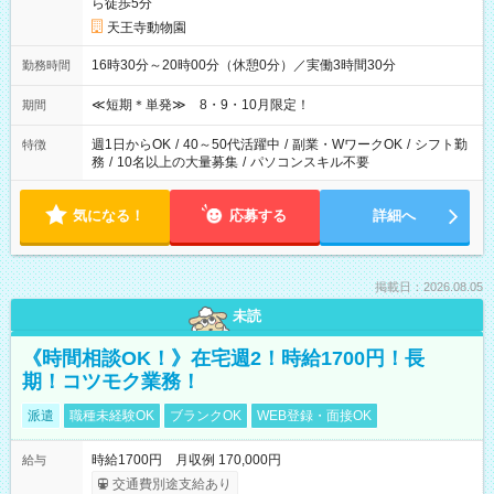
ら徒歩5分
天王寺動物園
16時30分～20時00分（休憩0分）／実働3時間30分
勤務時間
≪短期＊単発≫ 8・9・10月限定！
期間
週1日からOK
/
40～50代活躍中
/
副業・WワークOK
/
シフト勤
特徴
務
/
10名以上の大量募集
/
パソコンスキル不要
気になる！
応募する
詳細へ
掲載日：2026.08.05
未読
《時間相談OK！》在宅週2！時給1700円！長
期！コツモク業務！
派遣
職種未経験OK
ブランクOK
WEB登録・面接OK
時給1700円 月収例 170,000円
給与
交通費別途支給あり