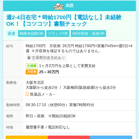
未読
週2-4日在宅＊時給1700円【電話なし】未経験
OK！【コツコツ】書類チェック
派遣
職種未経験OK
ブランクOK
WEB登録・面接OK
時給1700円 月収例 26万円 時給1700円×実働7h45m×週5日×4
給与
週 ※月収例を保証するものではありません。
交通費別途支給あり
1ヶ月3万円を上限として実費支給
交通費
25～30万円
月収例
大阪市北区
勤務地
大阪駅から徒歩2分
/
大阪梅田(阪急線)駅から徒歩2分
医薬品メ－カ－
08:30-17:15（休憩60分）実働7時間45分
勤務時間
即日～長期 ※開始日相談OK
期間
履歴書不要
/
電話対応なし
特徴