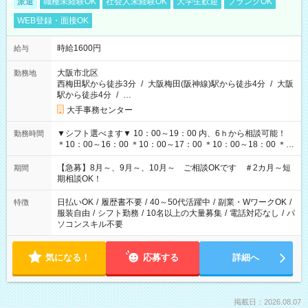
派遣
職種未経験OK
社会人未経験OK
大学生歓迎
ブランクOK
WEB登録・面接OK
時給1600円
給与
大阪市北区
勤務地
西梅田駅から徒歩3分
/
大阪梅田(阪神線)駅から徒歩4分
/
大阪
駅から徒歩4分
/
…
大手事務センター
▼シフト選べます▼ 10：00～19：00 内、6ｈから相談可能！
勤務時間
＊10：00～16：00 ＊10：00～17：00 ＊10：00～18：00 ＊
11：00～19：00 ＊12：00～19：00 ＊13：00～19：00
【急募】8月～、9月～、10月～ ご相談OKです ＃2カ月～短
期間
期相談OK！
日払いOK
/
履歴書不要
/
40～50代活躍中
/
副業・WワークOK
/
特徴
服装自由
/
シフト勤務
/
10名以上の大量募集
/
電話対応なし
/
パ
ソコンスキル不要
気になる！
応募する
詳細へ
掲載日：2026.08.07