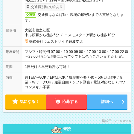
時給25％UP！ 22時～翌5時の間は時給25％UP！
交通費別途支給あり
交通費はなんば駅～現場の最寄駅までの支給となりま
交通費
す。
大阪市住之江区
勤務地
中ふ頭駅から徒歩5分
/
コスモスクエア駅から徒歩10分
株式会社ウエストサイド難波支店
▽シフト時間例 07:00～10:00 09:00～17:00 13:00～17:00 22:00
勤務時間
～29:00 他にも現場によってシフトは色々ございます☆彡 案件
次第では午前中で終わるお仕事も...！
1日だけの単発勤務も可能！
期間
週1日からOK
/
日払いOK
/
履歴書不要
/
40～50代活躍中
/
副
特徴
業・WワークOK
/
服装自由
/
シフト勤務
/
電話対応なし
/
パソ
コンスキル不要
気になる！
応募する
詳細へ
掲載日：2026.08.05
未読