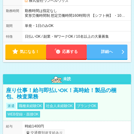
株式会社ワンベルウッズ
勤務時間は指定なし
勤務時間
変形労働時間制 想定労働時間160時間/月 【シフト例】 ・10：
00～20：00
単発・1日のみOK
期間
日払いOK / 副業・WワークOK / 10名以上の大量募集
特徴
気になる！
応募する
詳細へ
未読
座り仕事！給与即払いOK！高時給！製品の梱
包、検査業務
派遣
職種未経験OK
社会人未経験OK
ブランクOK
WEB登録・面接OK
時給1400円
給与
交通費別途支給あり