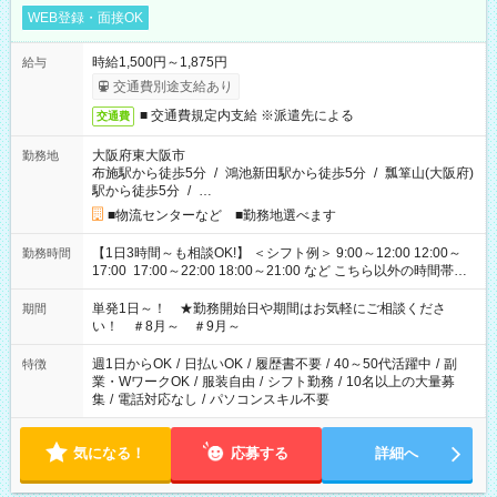
WEB登録・面接OK
時給1,500円～1,875円
給与
交通費別途支給あり
■ 交通費規定内支給 ※派遣先による
交通費
大阪府東大阪市
勤務地
布施駅から徒歩5分
/
鴻池新田駅から徒歩5分
/
瓢箪山(大阪府)
駅から徒歩5分
/
…
■物流センターなど ■勤務地選べます
【1日3時間～も相談OK!】 ＜シフト例＞ 9:00～12:00 12:00～
勤務時間
17:00 17:00～22:00 18:00～21:00 など こちら以外の時間帯も
お気軽にご相談ください！
単発1日～！ ★勤務開始日や期間はお気軽にご相談くださ
期間
い！ ＃8月～ ＃9月～
週1日からOK
/
日払いOK
/
履歴書不要
/
40～50代活躍中
/
副
特徴
業・WワークOK
/
服装自由
/
シフト勤務
/
10名以上の大量募
集
/
電話対応なし
/
パソコンスキル不要
気になる！
応募する
詳細へ