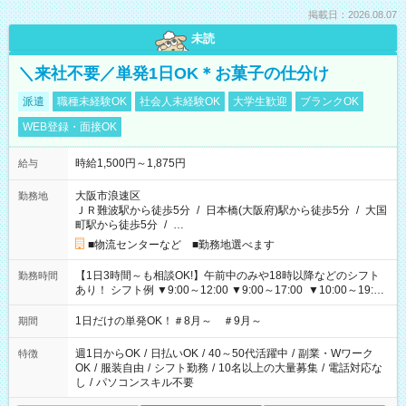
掲載日：2026.08.07
未読
＼来社不要／単発1日OK＊お菓子の仕分け
派遣
職種未経験OK
社会人未経験OK
大学生歓迎
ブランクOK
WEB登録・面接OK
時給1,500円～1,875円
給与
大阪市浪速区
勤務地
ＪＲ難波駅から徒歩5分
/
日本橋(大阪府)駅から徒歩5分
/
大国
町駅から徒歩5分
/
…
■物流センターなど ■勤務地選べます
【1日3時間～も相談OK!】午前中のみや18時以降などのシフト
勤務時間
あり！ シフト例 ▼9:00～12:00 ▼9:00～17:00 ▼10:00～19:00
▼18:00～21:00
1日だけの単発OK！＃8月～ ＃9月～
期間
週1日からOK
/
日払いOK
/
40～50代活躍中
/
副業・Wワーク
特徴
OK
/
服装自由
/
シフト勤務
/
10名以上の大量募集
/
電話対応な
し
/
パソコンスキル不要