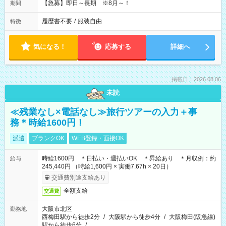
【急募】即日～長期 ※8月～！
期間
履歴書不要
/
服装自由
特徴
気になる！
応募する
詳細へ
掲載日：2026.08.06
未読
≪残業なし×電話なし≫旅行ツアーの入力＋事
務＊時給1600円！
派遣
ブランクOK
WEB登録・面接OK
時給1600円 ＊日払い・週払いOK ＊昇給あり ＊月収例：約
給与
245,440円 （時給1,600円 × 実働7.67h × 20日）
交通費別途支給あり
全額支給
交通費
大阪市北区
勤務地
西梅田駅から徒歩2分
/
大阪駅から徒歩4分
/
大阪梅田(阪急線)
駅から徒歩6分
/
…