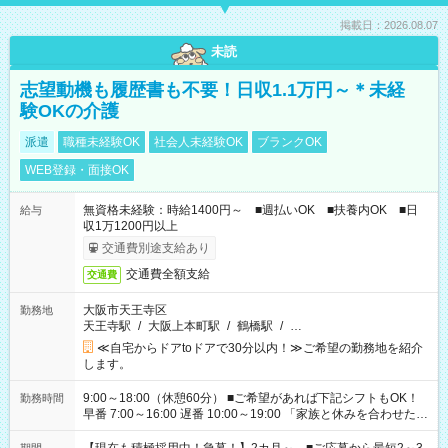
掲載日：2026.08.07
未読
志望動機も履歴書も不要！日収1.1万円～＊未経
験OKの介護
派遣
職種未経験OK
社会人未経験OK
ブランクOK
WEB登録・面接OK
無資格未経験：時給1400円～ ■週払いOK ■扶養内OK ■日
給与
収1万1200円以上
交通費別途支給あり
交通費全額支給
交通費
大阪市天王寺区
勤務地
天王寺駅
/
大阪上本町駅
/
鶴橋駅
/
…
≪自宅からドアtoドアで30分以内！≫ご希望の勤務地を紹介
します。
9:00～18:00（休憩60分） ■ご希望があれば下記シフトもOK！
勤務時間
早番 7:00～16:00 遅番 10:00～19:00 「家族と休みを合わせた
い」 「余裕を持って夕飯の準備がしたい」 「できれば残業はし
たくない」 など、ご希望を教えてくださいね。 ※Wワーク希望