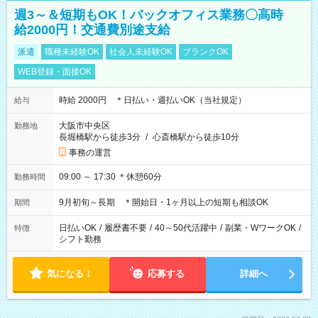
週3～＆短期もOK！バックオフィス業務〇高時
給2000円！交通費別途支給
派遣
職種未経験OK
社会人未経験OK
ブランクOK
WEB登録・面接OK
時給 2000円 ＊日払い・週払いOK（当社規定）
給与
大阪市中央区
勤務地
長堀橋駅から徒歩3分
/
心斎橋駅から徒歩10分
事務の運営
09:00 ～ 17:30 ＊休憩60分
勤務時間
9月初旬～長期 ＊開始日・1ヶ月以上の短期も相談OK
期間
日払いOK
/
履歴書不要
/
40～50代活躍中
/
副業・WワークOK
/
特徴
シフト勤務
気になる！
応募する
詳細へ