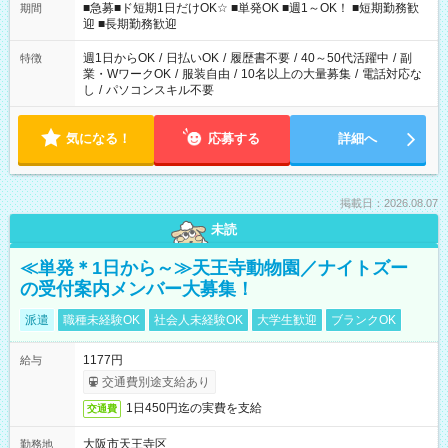
時/9-17時/9-18時/10-18時/11-21時/18-22時/20-翌4時/21-翌5
■急募■ド短期1日だけOK☆ ■単発OK ■週1～OK！ ■短期勤務歓
期間
時/22-翌6時/0-翌8時 ご自身のご都合で選んで頂ける完全自由シ
迎 ■長期勤務歓迎
フト！
週1日からOK
/
日払いOK
/
履歴書不要
/
40～50代活躍中
/
副
特徴
業・WワークOK
/
服装自由
/
10名以上の大量募集
/
電話対応な
し
/
パソコンスキル不要
気になる！
応募する
詳細へ
掲載日：2026.08.07
未読
≪単発＊1日から～≫天王寺動物園／ナイトズー
の受付案内メンバー大募集！
派遣
職種未経験OK
社会人未経験OK
大学生歓迎
ブランクOK
1177円
給与
交通費別途支給あり
1日450円迄の実費を支給
交通費
大阪市天王寺区
勤務地