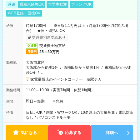
派遣
職種未経験OK
大学生歓迎
ブランクOK
WEB登録・面接OK
時給1700円 ※日収1.1万円以上（時給1700円×7時間の場
給与
合） ★日・週払いOK
交通費別途支給あり
交通費全額支給
交通費
25～30万円
月収例
大阪市北区
勤務地
大阪駅から徒歩1分
/
西梅田駅から徒歩1分
/
東梅田駅から徒
歩1分
/
…
家電量販店のイベントコーナー ※駅チカ
11:00～19:00（実働7時間 休憩1時間）
勤務時間
即日～短期 ※急募
期間
日払いOK
/
副業・WワークOK
/
10名以上の大量募集
/
電話対応
特徴
なし
/
パソコンスキル不要
気になる！
応募する
詳細へ