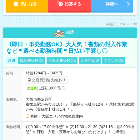
気になる！
応募する
詳細へ
掲載日：2026.07.30
未読
《即日・単発勤務OK》大人気！書類の封入作業
など＊選べる勤務時間＊日払い手渡し〇
派遣
職種未経験OK
社会人未経験OK
大学生歓迎
ブランクOK
時給1284円～1605円
給与
交通費別途支給あり
上限1,000円/日
交通費
大阪市西淀川区
勤務地
御幣島駅から徒歩10分
/
千船駅から徒歩12分
/
尼崎(阪神線)駅
から【登録地】徒歩1分
/
…
兵庫・大阪エリアの物流倉庫内
(1)9:00～17:00※休憩1ｈ (2)17:30～21:30 (3)21:15～翌8:00※休
勤務時間
憩1ｈ 日勤・夕勤・夜勤からお選びいただけます！ ご希望に合
わせて働けるお仕事です(*^^*) 【その他選べる勤務時間】 8-17