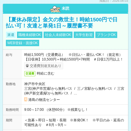
掲載日：2026.08.03
未読
【夏休み限定】金欠の救世主！時給1500円で日
払い可！友達と単発1日～履歴書不要
派遣
職種未経験OK
社会人未経験OK
大学生歓迎
ブランクOK
WEB登録・面接OK
時給1,500円（交通費込） ※日払い・週払いOK！（規定有）
給与
【日収例】10,500円＝時給1500円×7時間 ＃日収1万円以上！
交通費別途支給あり
時給に含む
交通費
神戸市中央区
勤務地
三宮(神戸市営)駅から無料バス
/
三ノ宮駅から無料バス
/
三宮
(神戸新交通)駅から無料バス
/
…
港島の物流センター
9:00～17:00 （休憩60分） ※残業なし！
勤務時間
＜急募＞即日～短期・長期 ※単発OK！ ※平日のみ・延長の
期間
可能性あり ＃8月～9月～