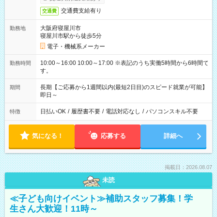
交通費支給有り
交通費
大阪府寝屋川市
勤務地
寝屋川市駅から徒歩5分
電子・機械系メーカー
10:00～16:00 10:00～17:00 ※表記のうち実働5時間から6時間で
勤務時間
す。
長期【ご応募から1週間以内(最短2日目)のスピード就業が可能】
期間
即日～
日払いOK
/
履歴書不要
/
電話対応なし
/
パソコンスキル不要
特徴
気になる！
応募する
詳細へ
掲載日：2026.08.07
未読
≪子ども向けイベント≫補助スタッフ募集！学
生さん大歓迎！11時～