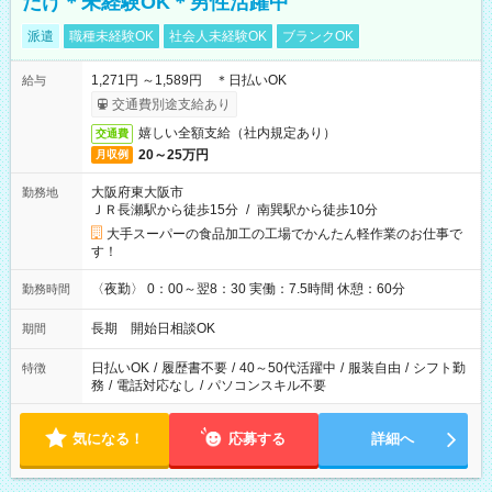
だけ＊未経験OK＊男性活躍中
派遣
職種未経験OK
社会人未経験OK
ブランクOK
1,271円 ～1,589円 ＊日払いOK
給与
交通費別途支給あり
嬉しい全額支給（社内規定あり）
交通費
20～25万円
月収例
大阪府東大阪市
勤務地
ＪＲ長瀬駅から徒歩15分
/
南巽駅から徒歩10分
大手スーパーの食品加工の工場でかんたん軽作業のお仕事で
す！
〈夜勤〉 0：00～翌8：30 実働：7.5時間 休憩：60分
勤務時間
長期 開始日相談OK
期間
日払いOK
/
履歴書不要
/
40～50代活躍中
/
服装自由
/
シフト勤
特徴
務
/
電話対応なし
/
パソコンスキル不要
気になる！
応募する
詳細へ