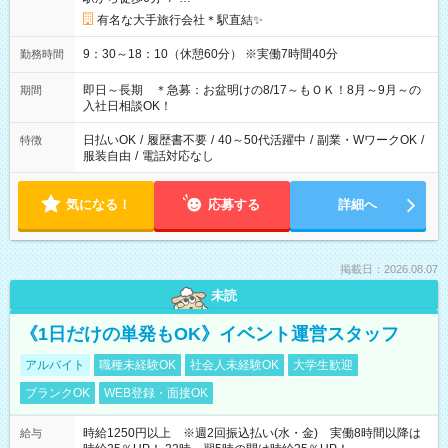
有名な大手旅行会社＊駅直結✨
9：30～18：10（休憩60分） ※実働7時間40分
勤務時間
即日～長期 ＊急募：お盆明けの8/17～もＯＫ！8月～9月～の
期間
入社日相談OK！
日払いOK
/
履歴書不要
/
40～50代活躍中
/
副業・WワークOK
/
特徴
服装自由
/
電話対応なし
気になる！
応募する
詳細へ
掲載日：2026.08.07
未読
《1日だけの単発もOK》イベント運営スタッフ
アルバイト
職種未経験OK
社会人未経験OK
大学生歓迎
ブランクOK
WEB登録・面接OK
時給1250円以上 ※週2回振込払い(水・金) 実働8時間以降は
給与