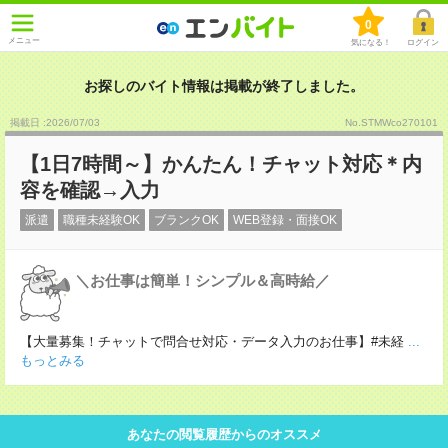
0
メニュー
気になる！
ログイン
お探しのバイト情報は掲載が終了しました。
掲載日 :2026
/
07
/
03
No.STMWco270101
【1日7時間～】かんたん！チャット対応＊内
容を確認→入力
派遣
職種未経験OK
ブランクOK
WEB登録・面接OK
＼お仕事は簡単！シンプル＆高時給／
【大量募集！チャットで問合せ対応・データ入力のお仕事】#未経
...
もっとみる
あなたの閲覧履歴からのオススメ