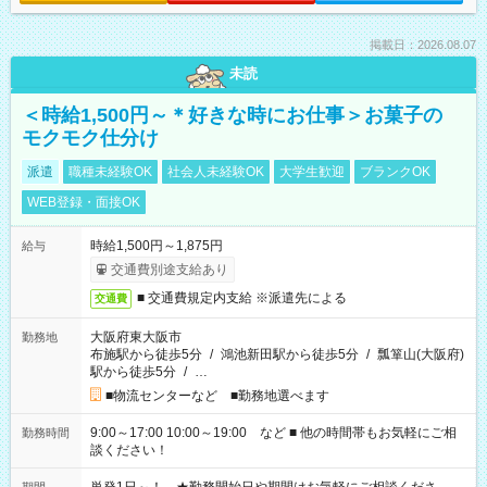
掲載日：2026.08.07
未読
＜時給1,500円～＊好きな時にお仕事＞お菓子の
モクモク仕分け
派遣
職種未経験OK
社会人未経験OK
大学生歓迎
ブランクOK
WEB登録・面接OK
時給1,500円～1,875円
給与
交通費別途支給あり
■ 交通費規定内支給 ※派遣先による
交通費
大阪府東大阪市
勤務地
布施駅から徒歩5分
/
鴻池新田駅から徒歩5分
/
瓢箪山(大阪府)
駅から徒歩5分
/
…
■物流センターなど ■勤務地選べます
9:00～17:00 10:00～19:00 など ■ 他の時間帯もお気軽にご相
勤務時間
談ください！