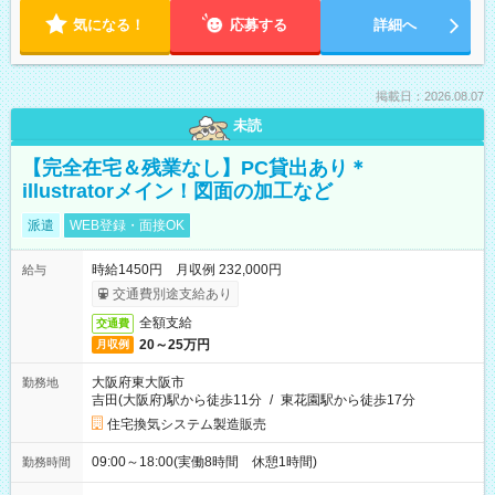
気になる！
応募する
詳細へ
掲載日：2026.08.07
未読
【完全在宅＆残業なし】PC貸出あり＊
illustratorメイン！図面の加工など
派遣
WEB登録・面接OK
時給1450円 月収例 232,000円
給与
交通費別途支給あり
全額支給
交通費
20～25万円
月収例
大阪府東大阪市
勤務地
吉田(大阪府)駅から徒歩11分
/
東花園駅から徒歩17分
住宅換気システム製造販売
09:00～18:00(実働8時間 休憩1時間)
勤務時間