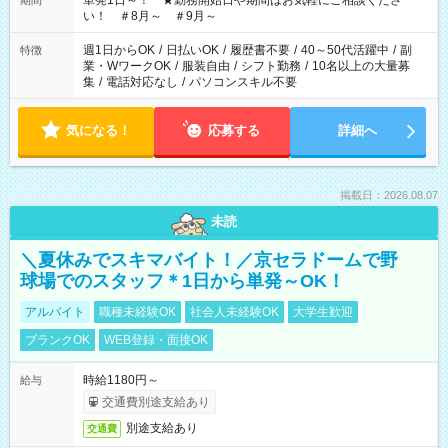
単発1日～！ ★勤務開始日や期間はお気軽にご相談くださ
期間
い！ ＃8月～ ＃9月～
週1日からOK
/
日払いOK
/
履歴書不要
/
40～50代活躍中
/
副
特徴
業・WワークOK
/
服装自由
/
シフト勤務
/
10名以上の大量募
集
/
電話対応なし
/
パソコンスキル不要
気になる！
応募する
詳細へ
掲載日：2026.08.07
未読
＼夏休みでスキマバイト！／京セラドームで野
球場でのスタッフ＊1日から単発～OK！
アルバイト
職種未経験OK
社会人未経験OK
大学生歓迎
ブランクOK
WEB登録・面接OK
時給1180円～
給与
交通費別途支給あり
別途支給あり
交通費