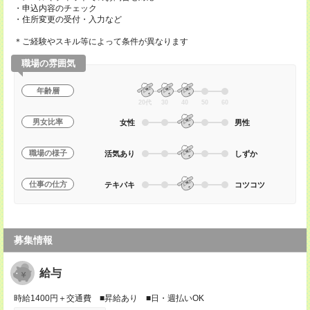
・申込内容のチェック
・住所変更の受付・入力など
＊ご経験やスキル等によって条件が異なります
職場の雰囲気
年齢層
20代
30
40
50
60
男女比率
女性
男性
職場の様子
活気あり
しずか
仕事の仕方
テキパキ
コツコツ
募集情報
給与
時給1400円＋交通費 ■昇給あり ■日・週払いOK