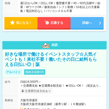
週1日からOK
/
日払いOK
/
履歴書不要
/
40～50代活躍中
/
副
特徴
業・WワークOK
/
服装自由
/
シフト勤務
/
10名以上の大量募
集
/
電話対応なし
/
パソコンスキル不要
気になる！
応募する
詳細へ
未読
好きな場所で働けるイベントスタッフ☆人気イ
ベントも！来社不要！働いたその日に給料もら
える日払い◎｜阪
アルバイト
職種未経験OK
日給16,500円～
給与
＋交通費支給 ★交通費全額支給！ ★日払いOK！（規定あり） ┗
働いたその日に現金GET♪ お仕事後はコンビニATMから 日払
交通費別途支給あり
い分を引き落とせます！ 【試用期間】試用期間なし
大阪市浪速区
勤務地
大阪府大阪市浪速区湊町（最寄り駅：ＪＲ難波駅）