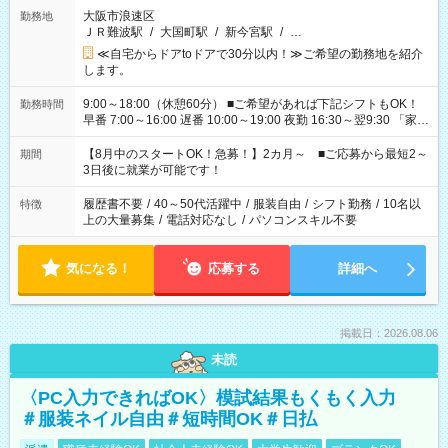
大阪市浪速区
勤務地
ＪＲ難波駅
/
大国町駅
/
新今宮駅
/
…
≪自宅からドアtoドアで30分以内！≫ご希望の勤務地を紹介
します。
9:00～18:00（休憩60分） ■ご希望があれば下記シフトもOK！
勤務時間
早番 7:00～16:00 遅番 10:00～19:00 夜勤 16:30～翌9:30 「家族
と休みを合わせたい」 「余裕を持って夕飯の準備がしたい」
「できれば残業はしたくない」 など、ご希望を教えてください
【8月中のスタートOK！急募！】2カ月～ ■ご応募から最短2～
期間
ね。 ※Wワーク希望の方へ 今ご覧のお仕事で希望する勤務時間
3日後に就業が可能です！
と、もう1つのお仕事の勤務時間。 合計で週40時間を超える場
合は応募できません。
履歴書不要
/
40～50代活躍中
/
服装自由
/
シフト勤務
/
10名以
特徴
上の大量募集
/
電話対応なし
/
パソコンスキル不要
気になる！
応募する
詳細へ
掲載日：2026.08.06
未読
〈PC入力できればOK〉模試結果もくもく入力
＃服装ネイル自由＃短時間OK＃日払