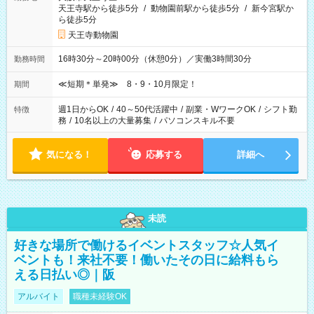
天王寺駅から徒歩5分
/
動物園前駅から徒歩5分
/
新今宮駅か
ら徒歩5分
天王寺動物園
16時30分～20時00分（休憩0分）／実働3時間30分
勤務時間
≪短期＊単発≫ 8・9・10月限定！
期間
週1日からOK
/
40～50代活躍中
/
副業・WワークOK
/
シフト勤
特徴
務
/
10名以上の大量募集
/
パソコンスキル不要
気になる！
応募する
詳細へ
未読
好きな場所で働けるイベントスタッフ☆人気イ
ベントも！来社不要！働いたその日に給料もら
える日払い◎｜阪
アルバイト
職種未経験OK