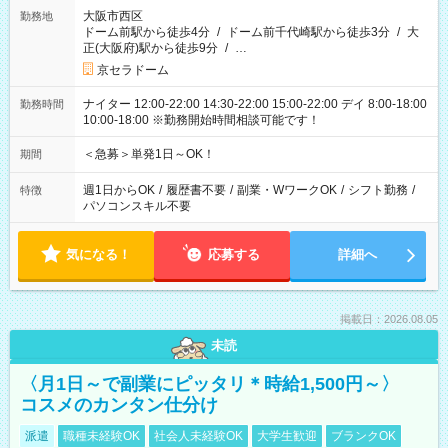
大阪市西区
勤務地
ドーム前駅から徒歩4分
/
ドーム前千代崎駅から徒歩3分
/
大
正(大阪府)駅から徒歩9分
/
…
京セラドーム
ナイター 12:00-22:00 14:30-22:00 15:00-22:00 デイ 8:00-18:00
勤務時間
10:00-18:00 ※勤務開始時間相談可能です！
＜急募＞単発1日～OK！
期間
週1日からOK
/
履歴書不要
/
副業・WワークOK
/
シフト勤務
/
特徴
パソコンスキル不要
気になる！
応募する
詳細へ
掲載日：2026.08.05
未読
〈月1日～で副業にピッタリ＊時給1,500円～〉
コスメのカンタン仕分け
派遣
職種未経験OK
社会人未経験OK
大学生歓迎
ブランクOK