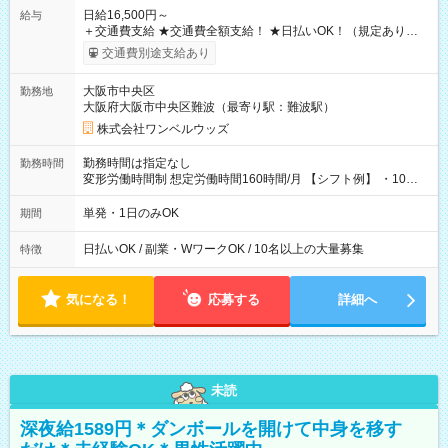
日給16,500円～
給与
＋交通費支給 ★交通費全額支給！ ★日払いOK！（規定あり） ┗
働いたその日に現金GET♪ お仕事後はコンビニATMから 日払
交通費別途支給あり
い分を引き落とせます！ 【試用期間】試用期間なし
大阪市中央区
勤務地
大阪府大阪市中央区難波（最寄り駅：難波駅）
株式会社ワンベルウッズ
勤務時間は指定なし
勤務時間
変形労働時間制 想定労働時間160時間/月 【シフト例】 ・10：
00～20：00
単発・1日のみOK
期間
日払いOK / 副業・WワークOK / 10名以上の大量募集
特徴
気になる！
応募する
詳細へ
未読
深夜給1589円＊ダンボールを開けて中身を移す