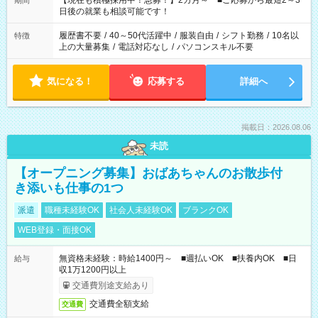
【現在も積極採用中！急募！】2カ月～ ■ご応募から最短2～3
期間
の方へ 今ご覧のお仕事で希望する勤務時間と、もう1つのお仕事
日後の就業も相談可能です！
の勤務時間。 合計で週40時間を超える場合は応募できません。
履歴書不要
/
40～50代活躍中
/
服装自由
/
シフト勤務
/
10名以
特徴
上の大量募集
/
電話対応なし
/
パソコンスキル不要
気になる！
応募する
詳細へ
掲載日：2026.08.06
未読
【オープニング募集】おばあちゃんのお散歩付
き添いも仕事の1つ
派遣
職種未経験OK
社会人未経験OK
ブランクOK
WEB登録・面接OK
無資格未経験：時給1400円～ ■週払いOK ■扶養内OK ■日
給与
収1万1200円以上
交通費別途支給あり
交通費全額支給
交通費