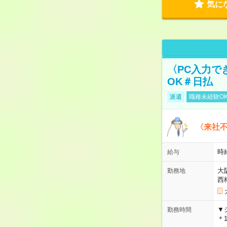
気に
〈PC入力で
OK＃日払
派遣
職種未経験O
〈来社
時給
給与
大
勤務地
西
▼
勤務時間
＊1