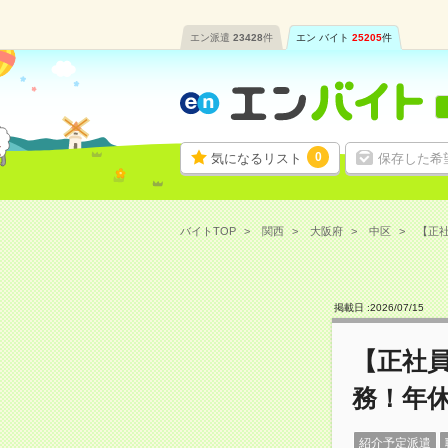
エン派遣
23428
件
エン バイト
25205
件
0
気になるリスト
保存した希
バイトTOP
関西
大阪府
中区
【正社
掲載日 :
2026
/
07
/
15
【正社員
務！年休
紹介予定派遣