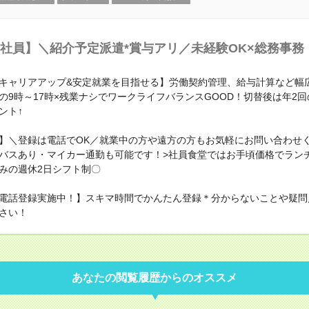
社員】＼紹介予定派遣*賞与アリ／未経験OK×総務事務！
キャリアアップ&安定就業を目指せる】労働契約管理、給与計算など幅
の9時～17時×残業ナシでワークライフバランスGOOD！切替後は年2
ント↑
】＼登録は電話でOK／就業中の方や遠方の方もお気軽にお問い合わせく
バスあり・マイカー通勤も可能です！>社員食堂ではお手頃価格でラン
みの週休2日シフト制〇
電話登録実施中！】スキマ時間でかんたん登録＊分からないことや疑問
さい！
あなたの閲覧履歴からのオススメ