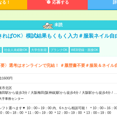
なる！
応募する
詳
未読
きればOK〉模試結果もくもく入力＃服装ネイル自
K
社会人未経験OK
大学生歓迎
ブランクOK
WEB登録・面接OK
不要〉選考はオンラインで完結！ ＃履歴書不要＃服装＆ネイル
1600円
阪市北区
梅田駅から徒歩3分
/
大阪梅田(阪神線)駅から徒歩4分
/
大阪駅から徒歩4分
/
大手事務センター
シフト選べます▼ 10：00～19：00 内、6ｈから相談可能！ ＊10：00～16：00 
0：00～18：00 ＊11：00～19：00 ＊12：00～19：00 ＊13：00～19：00