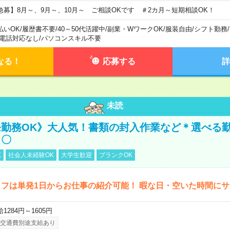
急募】8月～、9月～、10月～ ご相談OKです ＃2カ月～短期相談OK！
払いOK
/
履歴書不要
/
40～50代活躍中
/
副業・WワークOK
/
服装自由
/
シフト勤務
/
電話対応なし
/
パソコンスキル不要
なる！
応募する
詳
未読
勤務OK》大人気！書類の封入作業など＊選べる
し〇
K
社会人未経験OK
大学生歓迎
ブランクOK
フは単発1日からお仕事の紹介可能！ 暇な日・空いた時間に
1284円～1605円
交通費別途支給あり