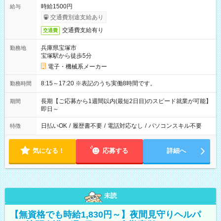
時給1500円
給与
交通費別途支給あり
交通費支給有り
交通費
兵庫県宝塚市
勤務地
宝塚駅から徒歩5分
電子・機械系メーカー
8:15～17:20 ※表記のうち実働8時間です。
勤務時間
長期【ご応募から1週間以内(最短2日目)のスピード就業が可能】
期間
即日～
日払いOK
/
履歴書不要
/
電話対応なし
/
パソコンスキル不要
特徴
気になる！
応募する
詳細へ
未読
【無資格でも時給1,830円～】夜間見守りヘルパ