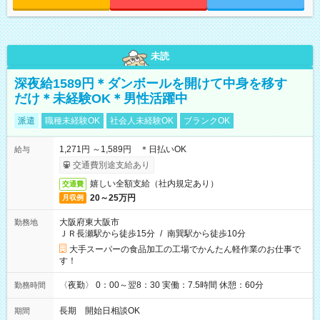
未読
深夜給1589円＊ダンボールを開けて中身を移す
だけ＊未経験OK＊男性活躍中
派遣
職種未経験OK
社会人未経験OK
ブランクOK
1,271円 ～1,589円 ＊日払いOK
給与
交通費別途支給あり
嬉しい全額支給（社内規定あり）
交通費
20～25万円
月収例
大阪府東大阪市
勤務地
ＪＲ長瀬駅から徒歩15分
/
南巽駅から徒歩10分
大手スーパーの食品加工の工場でかんたん軽作業のお仕事で
す！
〈夜勤〉 0：00～翌8：30 実働：7.5時間 休憩：60分
勤務時間
長期 開始日相談OK
期間