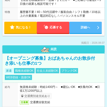
【現在も積極採用中！急募！】2カ月～ ■ご応募から最短2～3
期間
の方へ 今ご覧のお仕事で希望する勤務時間と、もう1つのお仕事
日後の就業も相談可能です！
の勤務時間。 合計で週40時間を超える場合は応募できません。
履歴書不要
/
40～50代活躍中
/
服装自由
/
シフト勤務
/
10名以
特徴
上の大量募集
/
電話対応なし
/
パソコンスキル不要
気になる！
応募する
詳細へ
掲載日：2026.08.07
未読
【オープニング募集】おばあちゃんのお散歩付
き添いも仕事の1つ
派遣
職種未経験OK
社会人未経験OK
ブランクOK
WEB登録・面接OK
無資格未経験：時給1400円～ ■週払いOK ■扶養内OK ■日
給与
収1万1200円以上
交通費別途支給あり
交通費全額支給
交通費