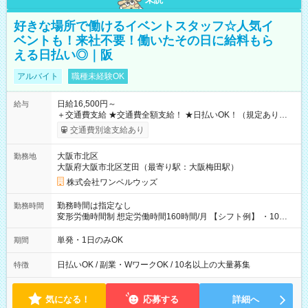
好きな場所で働けるイベントスタッフ☆人気イ
ベントも！来社不要！働いたその日に給料もら
える日払い◎｜阪
アルバイト
職種未経験OK
日給16,500円～
給与
＋交通費支給 ★交通費全額支給！ ★日払いOK！（規定あり） ┗
働いたその日に現金GET♪ お仕事後はコンビニATMから 日払
交通費別途支給あり
い分を引き落とせます！ 【試用期間】試用期間なし
大阪市北区
勤務地
大阪府大阪市北区芝田（最寄り駅：大阪梅田駅）
株式会社ワンベルウッズ
勤務時間は指定なし
勤務時間
変形労働時間制 想定労働時間160時間/月 【シフト例】 ・10：
00～20：00
単発・1日のみOK
期間
日払いOK / 副業・WワークOK / 10名以上の大量募集
特徴
気になる！
応募する
詳細へ