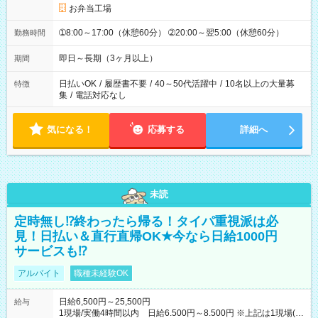
お弁当工場
➀8:00～17:00（休憩60分） ➁20:00～翌5:00（休憩60分）
勤務時間
即日～長期（3ヶ月以上）
期間
日払いOK
/
履歴書不要
/
40～50代活躍中
/
10名以上の大量募
特徴
集
/
電話対応なし
気になる！
応募する
詳細へ
未読
定時無し⁉終わったら帰る！タイパ重視派は必
見！日払い＆直行直帰OK★今なら日給1000円
サービスも⁉
アルバイト
職種未経験OK
日給6,500円～25,500円
給与
1現場/実働4時間以内 日給6.500円～8.500円 ※上記は1現場(実