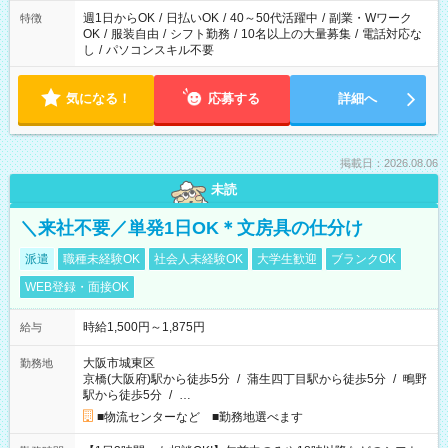
週1日からOK
/
日払いOK
/
40～50代活躍中
/
副業・Wワーク
特徴
OK
/
服装自由
/
シフト勤務
/
10名以上の大量募集
/
電話対応な
し
/
パソコンスキル不要
気になる！
応募する
詳細へ
掲載日：2026.08.06
未読
＼来社不要／単発1日OK＊文房具の仕分け
派遣
職種未経験OK
社会人未経験OK
大学生歓迎
ブランクOK
WEB登録・面接OK
時給1,500円～1,875円
給与
大阪市城東区
勤務地
京橋(大阪府)駅から徒歩5分
/
蒲生四丁目駅から徒歩5分
/
鴫野
駅から徒歩5分
/
…
■物流センターなど ■勤務地選べます