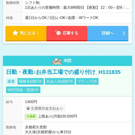
シフト制
勤務時間
1日あたりの実働時間：最大8時間/日 【夜勤】 22：00～翌9：
00 ※週1日～OK ／ 夜勤専従 ＊＊ 勤務時間例 ＊＊ ■22時か
ら翌7時 ■23時から翌8時 ■24時から翌9時 など ※上記の時間
週1日からOK / 日払いOK / 副業・WワークOK
特徴
内で8時間勤務（休憩1時間）ご利用者様により、時間は異なり
ます。 ※曜日固定（毎週同じ曜日での勤務となります）
気になる！
応募する
詳細へ
未読
日勤・夜勤♪お弁当工場での盛り付け_H131835
派遣
職種未経験OK
社会人未経験OK
ブランクOK
WEB登録・面接OK
1400円
給与
交通費別途支給あり
上限あり(月額)30,000円
交通費
京都府久世郡
勤務地
大久保(京都府)駅から車15分