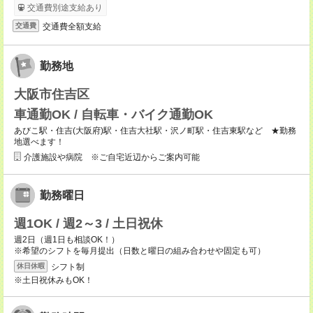
交通費別途支給あり
交通費全額支給
交通費
勤務地
大阪市住吉区
車通勤OK / 自転車・バイク通勤OK
あびこ駅・住吉(大阪府)駅・住吉大社駅・沢ノ町駅・住吉東駅など ★勤務
地選べます！
介護施設や病院 ※ご自宅近辺からご案内可能
勤務曜日
週1OK / 週2～3 / 土日祝休
週2日（週1日も相談OK！）
※希望のシフトを毎月提出（日数と曜日の組み合わせや固定も可）
シフト制
休日休暇
※土日祝休みもOK！