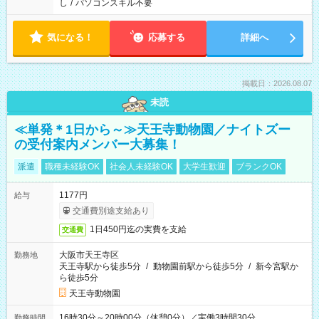
し
/
パソコンスキル不要
気になる！
応募する
詳細へ
掲載日：2026.08.07
未読
≪単発＊1日から～≫天王寺動物園／ナイトズー
の受付案内メンバー大募集！
派遣
職種未経験OK
社会人未経験OK
大学生歓迎
ブランクOK
1177円
給与
交通費別途支給あり
1日450円迄の実費を支給
交通費
大阪市天王寺区
勤務地
天王寺駅から徒歩5分
/
動物園前駅から徒歩5分
/
新今宮駅か
ら徒歩5分
天王寺動物園
16時30分～20時00分（休憩0分）／実働3時間30分
勤務時間