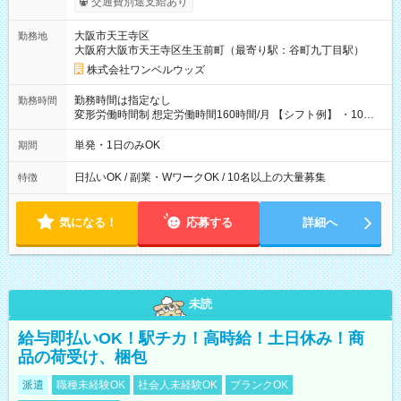
交通費別途支給あり
い分を引き落とせます！ 【試用期間】試用期間なし
大阪市天王寺区
勤務地
大阪府大阪市天王寺区生玉前町（最寄り駅：谷町九丁目駅）
株式会社ワンベルウッズ
勤務時間は指定なし
勤務時間
変形労働時間制 想定労働時間160時間/月 【シフト例】 ・10：
00～20：00
単発・1日のみOK
期間
日払いOK / 副業・WワークOK / 10名以上の大量募集
特徴
気になる！
応募する
詳細へ
未読
給与即払いOK！駅チカ！高時給！土日休み！商
品の荷受け、梱包
派遣
職種未経験OK
社会人未経験OK
ブランクOK