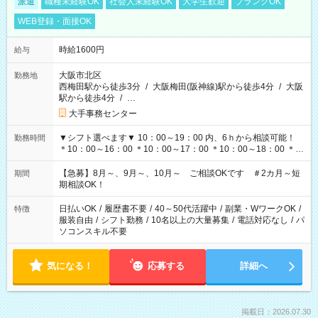
派遣
職種未経験OK
社会人未経験OK
大学生歓迎
ブランクOK
WEB登録・面接OK
時給1600円
給与
大阪市北区
勤務地
西梅田駅から徒歩3分
/
大阪梅田(阪神線)駅から徒歩4分
/
大阪
駅から徒歩4分
/
…
大手事務センター
▼シフト選べます▼ 10：00～19：00 内、6ｈから相談可能！
勤務時間
＊10：00～16：00 ＊10：00～17：00 ＊10：00～18：00 ＊
11：00～19：00 ＊12：00～19：00 ＊13：00～19：00
【急募】8月～、9月～、10月～ ご相談OKです ＃2カ月～短
期間
期相談OK！
日払いOK
/
履歴書不要
/
40～50代活躍中
/
副業・WワークOK
/
特徴
服装自由
/
シフト勤務
/
10名以上の大量募集
/
電話対応なし
/
パ
ソコンスキル不要
気になる！
応募する
詳細へ
掲載日：2026.07.30