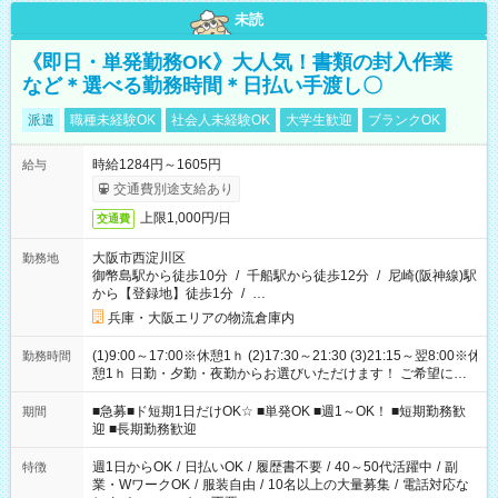
未読
《即日・単発勤務OK》大人気！書類の封入作業
など＊選べる勤務時間＊日払い手渡し〇
派遣
職種未経験OK
社会人未経験OK
大学生歓迎
ブランクOK
時給1284円～1605円
給与
交通費別途支給あり
上限1,000円/日
交通費
大阪市西淀川区
勤務地
御幣島駅から徒歩10分
/
千船駅から徒歩12分
/
尼崎(阪神線)駅
から【登録地】徒歩1分
/
…
兵庫・大阪エリアの物流倉庫内
(1)9:00～17:00※休憩1ｈ (2)17:30～21:30 (3)21:15～翌8:00※休
勤務時間
憩1ｈ 日勤・夕勤・夜勤からお選びいただけます！ ご希望に合
わせて働けるお仕事です(*^^*) 【その他選べる勤務時間】 8-17
時/9-17時/9-18時/10-18時/11-21時/18-22時/20-翌4時/21-翌5
■急募■ド短期1日だけOK☆ ■単発OK ■週1～OK！ ■短期勤務歓
期間
時/22-翌6時/0-翌8時 ご自身のご都合で選んで頂ける完全自由シ
迎 ■長期勤務歓迎
フト！
週1日からOK
/
日払いOK
/
履歴書不要
/
40～50代活躍中
/
副
特徴
業・WワークOK
/
服装自由
/
10名以上の大量募集
/
電話対応な