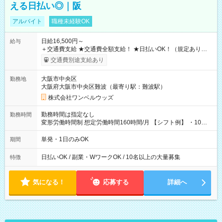
える日払い◎｜阪
アルバイト
職種未経験OK
日給16,500円～
給与
＋交通費支給 ★交通費全額支給！ ★日払いOK！（規定あり） ┗
働いたその日に現金GET♪ お仕事後はコンビニATMから 日払
交通費別途支給あり
い分を引き落とせます！ 【試用期間】試用期間なし
大阪市中央区
勤務地
大阪府大阪市中央区難波（最寄り駅：難波駅）
株式会社ワンベルウッズ
勤務時間は指定なし
勤務時間
変形労働時間制 想定労働時間160時間/月 【シフト例】 ・10：
00～20：00
単発・1日のみOK
期間
日払いOK / 副業・WワークOK / 10名以上の大量募集
特徴
気になる！
応募する
詳細へ