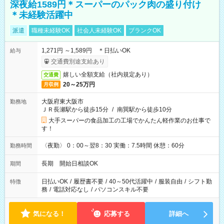
深夜給1589円＊スーパーのパック肉の盛り付け
＊未経験活躍中
派遣
職種未経験OK
社会人未経験OK
ブランクOK
1,271円 ～1,589円 ＊日払いOK
給与
交通費別途支給あり
嬉しい全額支給（社内規定あり）
交通費
20～25万円
月収例
大阪府東大阪市
勤務地
ＪＲ長瀬駅から徒歩15分
/
南巽駅から徒歩10分
大手スーパーの食品加工の工場でかんたん軽作業のお仕事で
す！
〈夜勤〉 0：00～翌8：30 実働：7.5時間 休憩：60分
勤務時間
長期 開始日相談OK
期間
日払いOK
/
履歴書不要
/
40～50代活躍中
/
服装自由
/
シフト勤
特徴
務
/
電話対応なし
/
パソコンスキル不要
気になる！
応募する
詳細へ