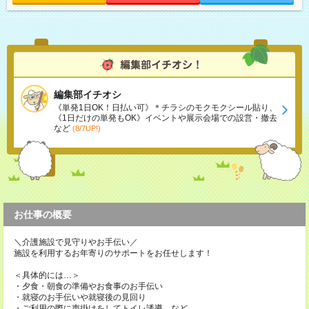
編集部イチオシ
《単発1日OK！日払い可》＊チラシのモクモクシール貼り、
《1日だけの単発もOK》イベントや展示会場での設営・撤去
など
(8/7UP!)
お仕事の概要
＼介護施設で見守りやお手伝い／
施設を利用するお年寄りのサポートをお任せします！
＜具体的には…＞
・夕食・朝食の準備やお食事のお手伝い
・就寝のお手伝いや就寝後の見回り
・ご利用の際に声掛けをしてトイレ誘導 など