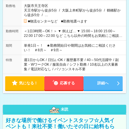
大阪市天王寺区
勤務地
天王寺駅から徒歩5分
/
大阪上本町駅から徒歩5分
/
鶴橋駅か
ら徒歩5分
/
…
■物流センターなど ■勤務地選べます
＜1日3時間～OK！＞ ▼ 例えば… ▼ 15:00～18:00 15:00～
勤務時間
22:00 17:00～22:00 など こちら以外の時間もお気軽にご相談く
ださい！
単発1日～！ ★勤務開始日や期間はお気軽にご相談くださ
期間
い！ ＃8月～ ＃9月～
週1日からOK
/
日払いOK
/
履歴書不要
/
40～50代活躍中
/
副
特徴
業・WワークOK
/
服装自由
/
シフト勤務
/
10名以上の大量募
集
/
電話対応なし
/
パソコンスキル不要
気になる！
応募する
詳細へ
未読
好きな場所で働けるイベントスタッフ☆人気イ
ベントも！来社不要！働いたその日に給料もら