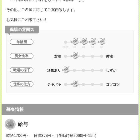
その他、ご希望に応じてご案内致します。
お気軽にご相談下さい！
職場の雰囲気
年齢層
20代
30
40
50
60
男女比率
女性
男性
職場の様子
活気あり
しずか
仕事の仕方
テキパキ
コツコツ
募集情報
給与
時給1700円～ 日収3万円～（夜勤時給2060円×15h）