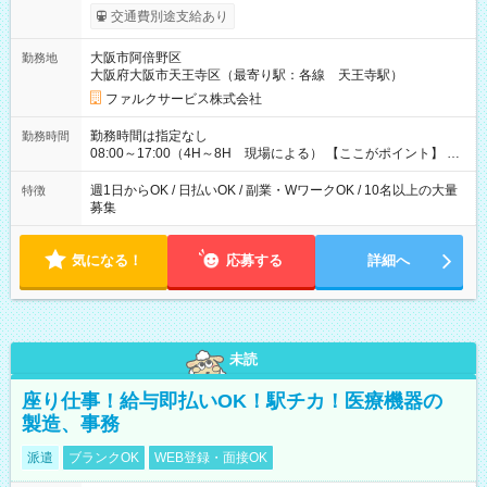
働4時間以内)あたりの給与です ※基本は1日あたり2現場(実働8
交通費別途支給あり
時間以内)をお任せします。その場合の支給額は日給1,3000円で
す ★研修期間20日間は「1現場/実働4時間以内 日給6.000円
大阪市阿倍野区
勤務地
～」ですが、今なら初出勤をした人は採用祝いで【日給+1.000
大阪府大阪市天王寺区（最寄り駅：各線 天王寺駅）
円】のボーナスが！★（その他待遇に変更ありません） 現場に
よっては早く終わることもあり！ その場合も給与金額は変わり
ファルクサービス株式会社
ません！ ≪給与例≫ ・週1日勤務 ㈪～㈮は本業のため㈯のみ
1現場/6.500×2現場＝日給13.000円×4日 ＝月給52.000円 ・週6
勤務時間は指定なし
勤務時間
日でレギュラー勤務(勤続1年) 1現場/7.200×2現場＝日給14.400
08:00～17:00（4H～8H 現場による） 【ここがポイント】 ◆
円×24日 ＝月給345.600円 ☆さらに「3現場の日」「夜勤に出
給与の日給保障あり！ 「4時間の現場」が「1時間」で終わった
る」などをして月に40万以上を稼ぐ人も☆ ◆支払い方法：日払
時も給料変わらず！ 「4時間の現場」のお給料をお支払いします
週1日からOK / 日払いOK / 副業・WワークOK / 10名以上の大量
特徴
い・週払い・月3回払いが選択可能 【試用期間】試用期間なし
♪ 1日にたくさんの現場をこなせば、高収入を実現可能！
募集
気になる！
応募する
詳細へ
未読
座り仕事！給与即払いOK！駅チカ！医療機器の
製造、事務
派遣
ブランクOK
WEB登録・面接OK