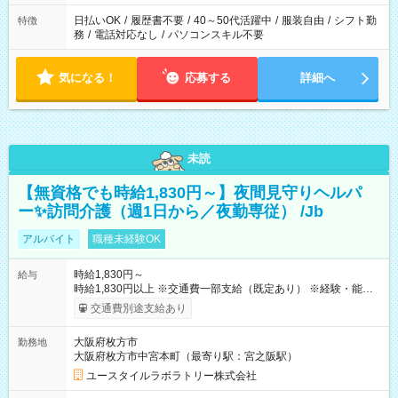
日払いOK
/
履歴書不要
/
40～50代活躍中
/
服装自由
/
シフト勤
特徴
務
/
電話対応なし
/
パソコンスキル不要
気になる！
応募する
詳細へ
未読
【無資格でも時給1,830円～】夜間見守りヘルパ
ー✨訪問介護（週1日から／夜勤専従） /Jb
アルバイト
職種未経験OK
時給1,830円～
給与
時給1,830円以上 ※交通費一部支給（既定あり） ※経験・能力を
考慮して決定します 【収入例】 週1回勤務の場合：1,830円×8時
交通費別途支給あり
間×4回=5万8,560円 週3回勤務の場合：1,830円×8時間×12回
=17万5,680円 【試用期間】試用期間あり 試用期間の長さ：2ヶ
大阪府枚方市
勤務地
月 ※ 雇用形態と給与に、本採用時と異なる部分があります。 雇
大阪府枚方市中宮本町（最寄り駅：宮之阪駅）
用形態：本採用時と同じです。 給与：時給 1,610円以上
ユースタイルラボラトリー株式会社