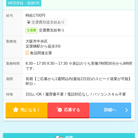
WEB登録・面接OK
時給1700円
給与
交通費別途支給あり
交通費支給有り
交通費
大阪市中央区
勤務地
淀屋橋駅から徒歩3分
食品関連企業
8:30～17:00 8:30～17:30 ※表記のうち実働7時間30分から8時間
勤務時間
です。
長期【ご応募から1週間以内(最短2日目)のスピード就業が可能】
期間
即日～
日払いOK
/
履歴書不要
/
電話対応なし
/
パソコンスキル不要
特徴
気になる！
応募する
詳細へ
未読