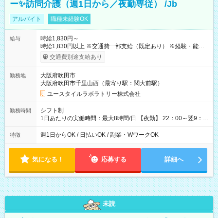
ー✨訪問介護（週1日から／夜勤専従） /Jb
アルバイト
職種未経験OK
時給1,830円～
給与
時給1,830円以上 ※交通費一部支給（既定あり） ※経験・能力を
考慮して決定します 【収入例】 週1回勤務の場合：1,830円×8時
交通費別途支給あり
間×4回=5万8,560円 週3回勤務の場合：1,830円×8時間×12回
=17万5,680円 【試用期間】試用期間あり 試用期間の長さ：2ヶ
大阪府吹田市
勤務地
月 ※ 雇用形態と給与に、本採用時と異なる部分があります。 雇
大阪府吹田市千里山西（最寄り駅：関大前駅）
用形態：本採用時と同じです。 給与：時給 1,610円以上
ユースタイルラボラトリー株式会社
シフト制
勤務時間
1日あたりの実働時間：最大8時間/日 【夜勤】 22：00～翌9：
00 ※週1日～OK ／ 夜勤専従 ＊＊ 勤務時間例 ＊＊ ■22時か
ら翌7時 ■23時から翌8時 ■24時から翌9時 など ※上記の時間
週1日からOK / 日払いOK / 副業・WワークOK
特徴
内で8時間勤務（休憩1時間）ご利用者様により、時間は異なり
ます。 ※曜日固定（毎週同じ曜日での勤務となります）
気になる！
応募する
詳細へ
未読