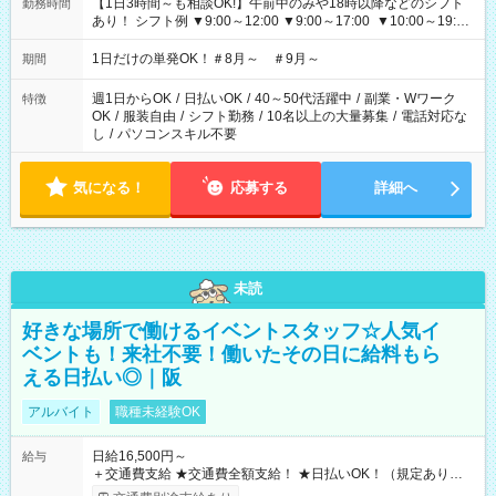
【1日3時間～も相談OK!】午前中のみや18時以降などのシフト
勤務時間
あり！ シフト例 ▼9:00～12:00 ▼9:00～17:00 ▼10:00～19:00
▼18:00～21:00
1日だけの単発OK！＃8月～ ＃9月～
期間
週1日からOK
/
日払いOK
/
40～50代活躍中
/
副業・Wワーク
特徴
OK
/
服装自由
/
シフト勤務
/
10名以上の大量募集
/
電話対応な
し
/
パソコンスキル不要
気になる！
応募する
詳細へ
未読
好きな場所で働けるイベントスタッフ☆人気イ
ベントも！来社不要！働いたその日に給料もら
える日払い◎｜阪
アルバイト
職種未経験OK
日給16,500円～
給与
＋交通費支給 ★交通費全額支給！ ★日払いOK！（規定あり） ┗
働いたその日に現金GET♪ お仕事後はコンビニATMから 日払