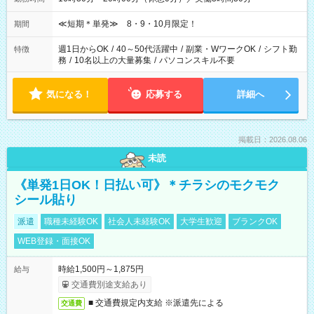
≪短期＊単発≫ 8・9・10月限定！
期間
週1日からOK
/
40～50代活躍中
/
副業・WワークOK
/
シフト勤
特徴
務
/
10名以上の大量募集
/
パソコンスキル不要
気になる！
応募する
詳細へ
掲載日：2026.08.06
未読
《単発1日OK！日払い可》＊チラシのモクモク
シール貼り
派遣
職種未経験OK
社会人未経験OK
大学生歓迎
ブランクOK
WEB登録・面接OK
時給1,500円～1,875円
給与
交通費別途支給あり
■ 交通費規定内支給 ※派遣先による
交通費