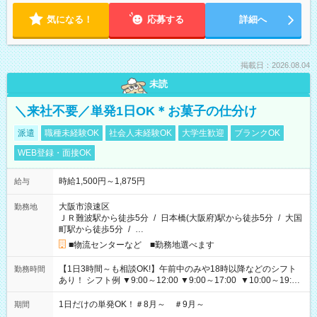
気になる！
応募する
詳細へ
掲載日：2026.08.04
未読
＼来社不要／単発1日OK＊お菓子の仕分け
派遣
職種未経験OK
社会人未経験OK
大学生歓迎
ブランクOK
WEB登録・面接OK
時給1,500円～1,875円
給与
大阪市浪速区
勤務地
ＪＲ難波駅から徒歩5分
/
日本橋(大阪府)駅から徒歩5分
/
大国
町駅から徒歩5分
/
…
■物流センターなど ■勤務地選べます
【1日3時間～も相談OK!】午前中のみや18時以降などのシフト
勤務時間
あり！ シフト例 ▼9:00～12:00 ▼9:00～17:00 ▼10:00～19:00
▼18:00～21:00
1日だけの単発OK！＃8月～ ＃9月～
期間