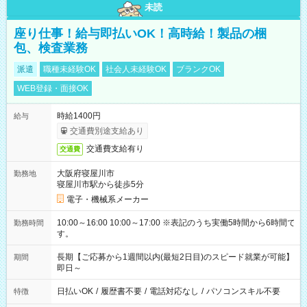
未読
座り仕事！給与即払いOK！高時給！製品の梱
包、検査業務
派遣
職種未経験OK
社会人未経験OK
ブランクOK
WEB登録・面接OK
時給1400円
給与
交通費別途支給あり
交通費支給有り
交通費
大阪府寝屋川市
勤務地
寝屋川市駅から徒歩5分
電子・機械系メーカー
10:00～16:00 10:00～17:00 ※表記のうち実働5時間から6時間で
勤務時間
す。
長期【ご応募から1週間以内(最短2日目)のスピード就業が可能】
期間
即日～
日払いOK
/
履歴書不要
/
電話対応なし
/
パソコンスキル不要
特徴