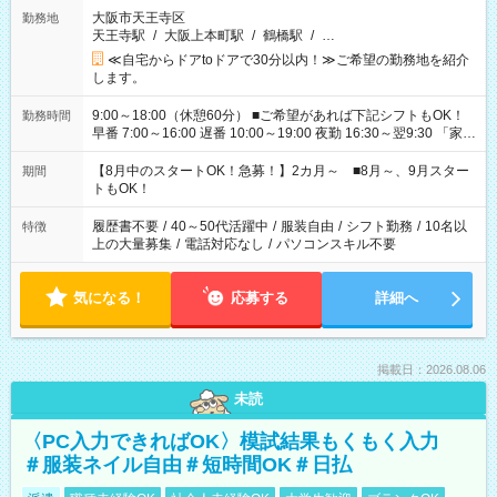
大阪市天王寺区
勤務地
天王寺駅
/
大阪上本町駅
/
鶴橋駅
/
…
≪自宅からドアtoドアで30分以内！≫ご希望の勤務地を紹介
します。
9:00～18:00（休憩60分） ■ご希望があれば下記シフトもOK！
勤務時間
早番 7:00～16:00 遅番 10:00～19:00 夜勤 16:30～翌9:30 「家族
と休みを合わせたい」 「余裕を持って夕飯の準備がしたい」
「できれば残業はしたくない」 など、ご希望を教えてください
【8月中のスタートOK！急募！】2カ月～ ■8月～、9月スター
期間
ね。 ※Wワーク希望の方へ 今ご覧のお仕事で希望する勤務時間
トもOK！
と、もう1つのお仕事の勤務時間。 合計で週40時間を超える場
合は応募できません。
履歴書不要
/
40～50代活躍中
/
服装自由
/
シフト勤務
/
10名以
特徴
上の大量募集
/
電話対応なし
/
パソコンスキル不要
気になる！
応募する
詳細へ
掲載日：2026.08.06
未読
〈PC入力できればOK〉模試結果もくもく入力
＃服装ネイル自由＃短時間OK＃日払