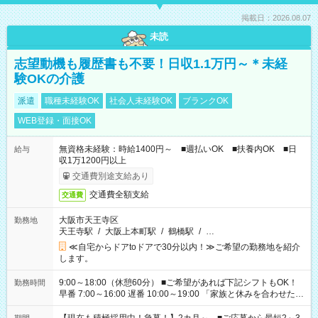
掲載日：2026.08.07
未読
志望動機も履歴書も不要！日収1.1万円～＊未経
験OKの介護
派遣
職種未経験OK
社会人未経験OK
ブランクOK
WEB登録・面接OK
無資格未経験：時給1400円～ ■週払いOK ■扶養内OK ■日
給与
収1万1200円以上
交通費別途支給あり
交通費全額支給
交通費
大阪市天王寺区
勤務地
天王寺駅
/
大阪上本町駅
/
鶴橋駅
/
…
≪自宅からドアtoドアで30分以内！≫ご希望の勤務地を紹介
します。
9:00～18:00（休憩60分） ■ご希望があれば下記シフトもOK！
勤務時間
早番 7:00～16:00 遅番 10:00～19:00 「家族と休みを合わせた
い」 「余裕を持って夕飯の準備がしたい」 「できれば残業はし
たくない」 など、ご希望を教えてくださいね。 ※Wワーク希望