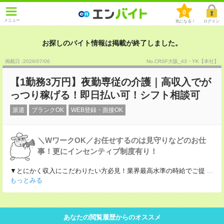
0
メニュー
気になる！
ログイン
お探しのバイト情報は掲載が終了しました。
掲載日 :2026
/
07
/
06
No.CRSF大阪_43・YK【本社】
【1勤務3万円】夜勤専従の介護｜高収入でが
っつり稼げる！即日払い可！シフト相談可
派遣
ブランクOK
WEB登録・面接OK
＼WワークOK／お任せするのは見守りなどのお仕
事！更にインセンティブ制度有り！
▼とにかく収入にこだわりたい方必見！業界最高水準の時給でご提
...
もっとみる
あなたの閲覧履歴からのオススメ