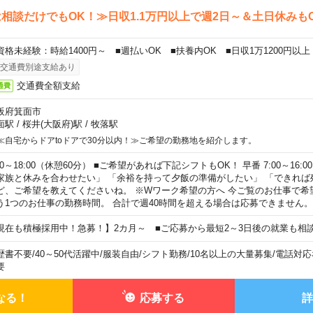
相談だけでもOK！≫日収1.1万円以上で週2日～＆土日休みも
資格未経験：時給1400円～ ■週払いOK ■扶養内OK ■日収1万1200円以上
交通費別途支給あり
交通費全額支給
通費
阪府箕面市
面駅
/
桜井(大阪府)駅
/
牧落駅
≪自宅からドアtoドアで30分以内！≫ご希望の勤務地を紹介します。
00～18:00（休憩60分） ■ご希望があれば下記シフトもOK！ 早番 7:00～16:00 遅
家族と休みを合わせたい」 「余裕を持って夕飯の準備がしたい」 「できれば
ど、ご希望を教えてくださいね。 ※Wワーク希望の方へ 今ご覧のお仕事で希
う1つのお仕事の勤務時間。 合計で週40時間を超える場合は応募できません。
現在も積極採用中！急募！】2カ月～ ■ご応募から最短2～3日後の就業も相
歴書不要
/
40～50代活躍中
/
服装自由
/
シフト勤務
/
10名以上の大量募集
/
電話対応
要
なる！
応募する
詳