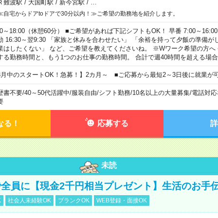
Ｒ難波駅
/
大国町駅
/
新今宮駅
/
…
≪自宅からドアtoドアで30分以内！≫ご希望の勤務地を紹介します。
00～18:00（休憩60分） ■ご希望があれば下記シフトもOK！ 早番 7:00～16:00 遅
勤 16:30～翌9:30 「家族と休みを合わせたい」 「余裕を持って夕飯の準備
業はしたくない」 など、ご希望を教えてくださいね。 ※Wワーク希望の方へ
する勤務時間と、もう1つのお仕事の勤務時間。 合計で週40時間を超える場
8月中のスタートOK！急募！】2カ月～ ■ご応募から最短2～3日後に就業が
歴書不要
/
40～50代活躍中
/
服装自由
/
シフト勤務
/
10名以上の大量募集
/
電話対応
要
なる！
応募する
詳
未読
全員に【現金2千円相当プレゼント】生活のお手
K
社会人未経験OK
ブランクOK
WEB登録・面接OK