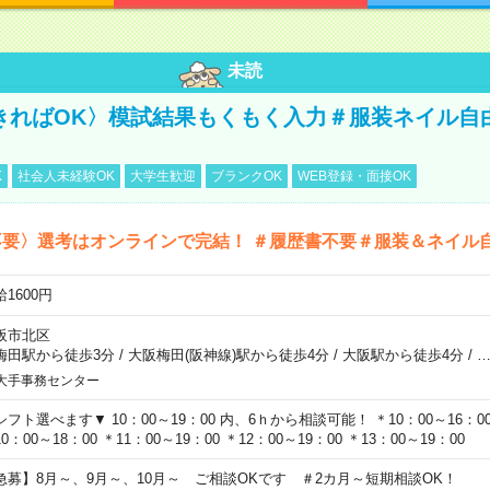
未読
きればOK〉模試結果もくもく入力＃服装ネイル自
K
社会人未経験OK
大学生歓迎
ブランクOK
WEB登録・面接OK
不要〉選考はオンラインで完結！ ＃履歴書不要＃服装＆ネイル
1600円
阪市北区
梅田駅から徒歩3分
/
大阪梅田(阪神線)駅から徒歩4分
/
大阪駅から徒歩4分
/
大手事務センター
シフト選べます▼ 10：00～19：00 内、6ｈから相談可能！ ＊10：00～16：00 
0：00～18：00 ＊11：00～19：00 ＊12：00～19：00 ＊13：00～19：00
急募】8月～、9月～、10月～ ご相談OKです ＃2カ月～短期相談OK！