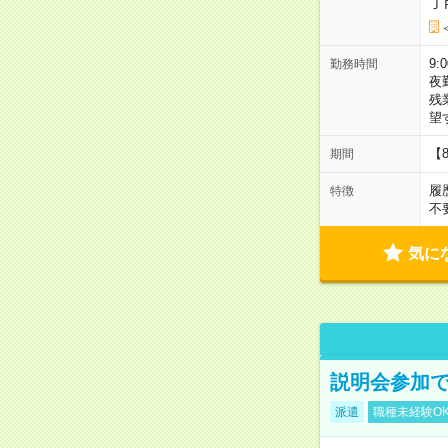
Ｊ
9:
勤務時間
夜
残
望
【
期間
履
特徴
不
気に
説明会参加で
派遣
職種未経験O