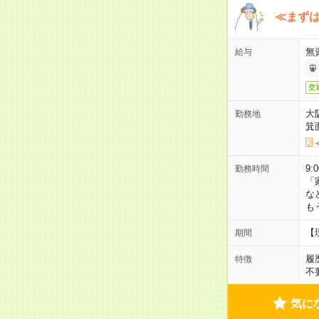
≪まずは
無
給与
交
大
勤務地
箕
9:
勤務時間
「
な
も
【
期間
履
特徴
不
気に