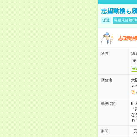
志望動機も履
派遣
職種未経験O
志望動機
無
給与
交
大
勤務地
天
9:
勤務時間
「
な
も
【
期間