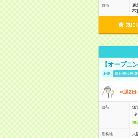
履
特徴
不
気に
【オープニン
派遣
職種未経験O
≪週2日
無
給与
交
大
勤務地