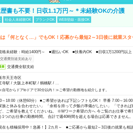
歴書も不要！日収1.1万円～＊未経験OKの介護
K
社会人未経験OK
ブランクOK
WEB登録・面接OK
は「何となく…」でもOK！応募から最短2～3日後に就業スタ
資格未経験：時給1400円～ ■週払いOK ■扶養内OK ■日収1万1200円以上
交通費別途支給あり
交通費全額支給
通費
阪市天王寺区
王寺駅
/
大阪上本町駅
/
鶴橋駅
/
…
≪自宅からドアtoドアで30分以内！≫ご希望の勤務地を紹介します。
00～18:00（休憩60分） ■ご希望があれば下記シフトもOK！ 早番 7:00～16:00 遅
家族と休みを合わせたい」 「余裕を持って夕飯の準備がしたい」 「できれば
ど、ご希望を教えてくださいね。 ※Wワーク希望の方へ 今ご覧のお仕事で希
う1つのお仕事の勤務時間。 合計で週40時間を超える場合は応募できません。
現在も積極採用中！急募！】2カ月～ ■ご応募から最短2～3日後の就業も相