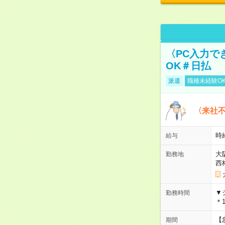
〈PC入力で
OK＃日払
派遣
職種未経験O
〈来社
時給
給与
大
勤務地
西
▼
勤務時間
＊1
【
期間