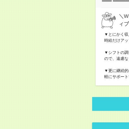
＼W
ィブ
▼とにかく収
時給だけアッ
▼シフトの調
ので、遠慮な
▼更に継続的
軽にサポート