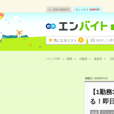
エン派遣
23221
件
エン バイト
28905
件
0
気になるリスト
保存した希
バイトTOP
関西
大阪府
箕面市
【1
掲載日 :
2026
/
07
/
12
【1勤
る！即
派遣
ブランク