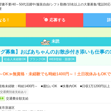
歴書不要
/
40～50代活躍中
/
服装自由
/
シフト勤務
/
10名以上の大量募集
/
電話対応
要
なる！
応募する
詳
未読
グ募集】おばあちゃんのお散歩付き添いも仕事の
K
社会人未経験OK
ブランクOK
WEB登録・面接OK
～OK≫無資格・未経験でも時給1400円～！土日祝休みもOK
資格未経験：時給1400円～ ■週払いOK ■扶養内OK ■日収1万1200円以上
交通費別途支給あり
交通費全額支給
通費
阪市浪速区