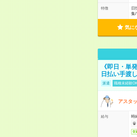
日
特徴
集
/
気に
《即日・単発
日払い手渡
派遣
職種未経験O
アスタッ
時給
給与
交