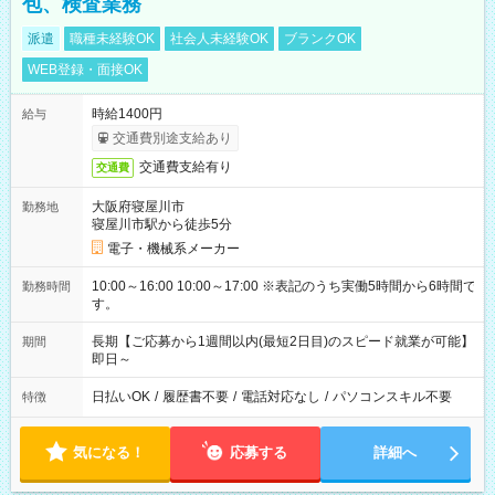
包、検査業務
派遣
職種未経験OK
社会人未経験OK
ブランクOK
WEB登録・面接OK
時給1400円
給与
交通費別途支給あり
交通費支給有り
交通費
大阪府寝屋川市
勤務地
寝屋川市駅から徒歩5分
電子・機械系メーカー
10:00～16:00 10:00～17:00 ※表記のうち実働5時間から6時間で
勤務時間
す。
長期【ご応募から1週間以内(最短2日目)のスピード就業が可能】
期間
即日～
日払いOK
/
履歴書不要
/
電話対応なし
/
パソコンスキル不要
特徴
気になる！
応募する
詳細へ