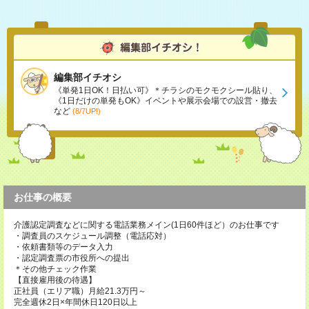
編集部イチオシ
《単発1日OK！日払い可》＊チラシのモクモクシール貼り、
《1日だけの単発もOK》イベントや展示会場での設営・撤去
など
(8/7UP!)
お仕事の概要
介護認定調査などに関する電話業務メイン(1日60件ほど）のお仕事です
・調査員のスケジュール調整（電話応対）
・依頼書類等のデータ入力
・認定調査票の市役所への提出
＊その他チェック作業
【直接雇用後の待遇】
正社員（エリア職）月給21.3万円～
完全週休2日×年間休日120日以上