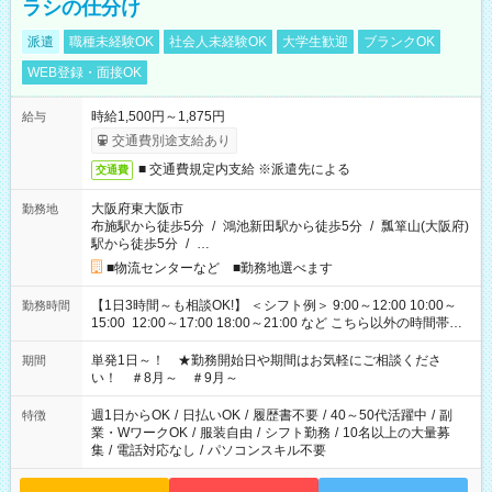
ラシの仕分け
派遣
職種未経験OK
社会人未経験OK
大学生歓迎
ブランクOK
WEB登録・面接OK
時給1,500円～1,875円
給与
交通費別途支給あり
■ 交通費規定内支給 ※派遣先による
交通費
大阪府東大阪市
勤務地
布施駅から徒歩5分
/
鴻池新田駅から徒歩5分
/
瓢箪山(大阪府)
駅から徒歩5分
/
…
■物流センターなど ■勤務地選べます
【1日3時間～も相談OK!】 ＜シフト例＞ 9:00～12:00 10:00～
勤務時間
15:00 12:00～17:00 18:00～21:00 など こちら以外の時間帯も
お気軽にご相談ください！
単発1日～！ ★勤務開始日や期間はお気軽にご相談くださ
期間
い！ ＃8月～ ＃9月～
週1日からOK
/
日払いOK
/
履歴書不要
/
40～50代活躍中
/
副
特徴
業・WワークOK
/
服装自由
/
シフト勤務
/
10名以上の大量募
集
/
電話対応なし
/
パソコンスキル不要