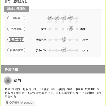
賞与・退職金なし
職場の雰囲気
年齢層
20代
30
40
50
60
男女比率
女性
男性
職場の様子
活気あり
しずか
仕事の仕方
テキパキ
コツコツ
募集情報
給与
時給1360円 月収例 23万円 時給1360円×実働8h×週5日×4週+残業10h ※
月収例を保証するものではありません。※給与即受取りサービス利用可（利
用条件有）
交通費別途支給あり