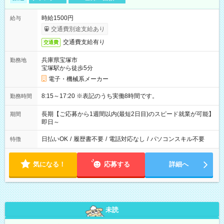
時給1500円
給与
交通費別途支給あり
交通費支給有り
交通費
兵庫県宝塚市
勤務地
宝塚駅から徒歩5分
電子・機械系メーカー
8:15～17:20 ※表記のうち実働8時間です。
勤務時間
長期【ご応募から1週間以内(最短2日目)のスピード就業が可能】
期間
即日～
日払いOK
/
履歴書不要
/
電話対応なし
/
パソコンスキル不要
特徴
気になる！
応募する
詳細へ
未読