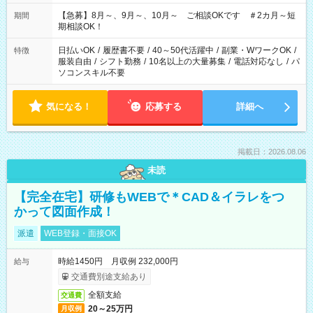
11：00～19：00 ＊12：00～19：00 ＊13：00～19：00
【急募】8月～、9月～、10月～ ご相談OKです ＃2カ月～短
期間
期相談OK！
日払いOK
/
履歴書不要
/
40～50代活躍中
/
副業・WワークOK
/
特徴
服装自由
/
シフト勤務
/
10名以上の大量募集
/
電話対応なし
/
パ
ソコンスキル不要
気になる！
応募する
詳細へ
掲載日：2026.08.06
未読
【完全在宅】研修もWEBで＊CAD＆イラレをつ
かって図面作成！
派遣
WEB登録・面接OK
時給1450円 月収例 232,000円
給与
交通費別途支給あり
全額支給
交通費
20～25万円
月収例