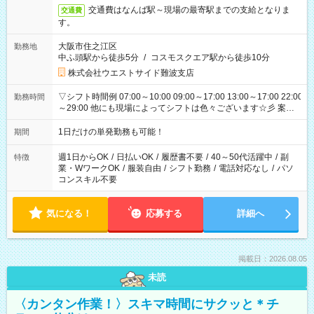
交通費はなんば駅～現場の最寄駅までの支給となりま
交通費
す。
大阪市住之江区
勤務地
中ふ頭駅から徒歩5分
/
コスモスクエア駅から徒歩10分
株式会社ウエストサイド難波支店
▽シフト時間例 07:00～10:00 09:00～17:00 13:00～17:00 22:00
勤務時間
～29:00 他にも現場によってシフトは色々ございます☆彡 案件
次第では午前中で終わるお仕事も...！
1日だけの単発勤務も可能！
期間
週1日からOK
/
日払いOK
/
履歴書不要
/
40～50代活躍中
/
副
特徴
業・WワークOK
/
服装自由
/
シフト勤務
/
電話対応なし
/
パソ
コンスキル不要
気になる！
応募する
詳細へ
掲載日：2026.08.05
未読
〈カンタン作業！〉スキマ時間にサクッと＊チ