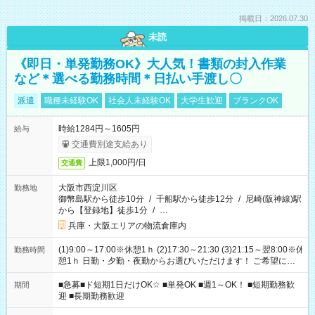
掲載日：2026.07.30
未読
《即日・単発勤務OK》大人気！書類の封入作業
など＊選べる勤務時間＊日払い手渡し〇
派遣
職種未経験OK
社会人未経験OK
大学生歓迎
ブランクOK
時給1284円～1605円
給与
交通費別途支給あり
上限1,000円/日
交通費
大阪市西淀川区
勤務地
御幣島駅から徒歩10分
/
千船駅から徒歩12分
/
尼崎(阪神線)駅
から【登録地】徒歩1分
/
…
兵庫・大阪エリアの物流倉庫内
(1)9:00～17:00※休憩1ｈ (2)17:30～21:30 (3)21:15～翌8:00※休
勤務時間
憩1ｈ 日勤・夕勤・夜勤からお選びいただけます！ ご希望に合
わせて働けるお仕事です(*^^*) 【その他選べる勤務時間】 8-17
時/9-17時/9-18時/10-18時/11-21時/18-22時/20-翌4時/21-翌5
■急募■ド短期1日だけOK☆ ■単発OK ■週1～OK！ ■短期勤務歓
期間
時/22-翌6時/0-翌8時 ご自身のご都合で選んで頂ける完全自由シ
迎 ■長期勤務歓迎
フト！