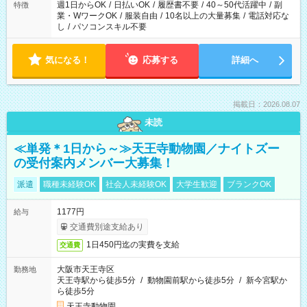
週1日からOK
/
日払いOK
/
履歴書不要
/
40～50代活躍中
/
副
特徴
業・WワークOK
/
服装自由
/
10名以上の大量募集
/
電話対応な
し
/
パソコンスキル不要
気になる！
応募する
詳細へ
掲載日：2026.08.07
未読
≪単発＊1日から～≫天王寺動物園／ナイトズー
の受付案内メンバー大募集！
派遣
職種未経験OK
社会人未経験OK
大学生歓迎
ブランクOK
1177円
給与
交通費別途支給あり
1日450円迄の実費を支給
交通費
大阪市天王寺区
勤務地
天王寺駅から徒歩5分
/
動物園前駅から徒歩5分
/
新今宮駅か
ら徒歩5分
天王寺動物園