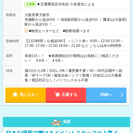
■ 交通費規定内支給 ※派遣先による
交通費
大阪府東大阪市
勤務地
布施駅から徒歩5分
/
鴻池新田駅から徒歩5分
/
瓢箪山(大阪府)
駅から徒歩5分
/
…
■物流センターなど ■勤務地選べます
【1日3時間～も相談OK!】 ＜シフト例＞ 9:00～12:00 12:00～
勤務時間
17:00 17:00～22:00 18:00～21:00 など こちら以外の時間帯も
お気軽にご相談ください！
単発1日～！ ★勤務開始日や期間はお気軽にご相談くださ
期間
い！ ＃8月～ ＃9月～
週1日からOK
/
日払いOK
/
履歴書不要
/
40～50代活躍中
/
副
特徴
業・WワークOK
/
服装自由
/
シフト勤務
/
10名以上の大量募
集
/
電話対応なし
/
パソコンスキル不要
気になる！
応募する
詳細へ
未読