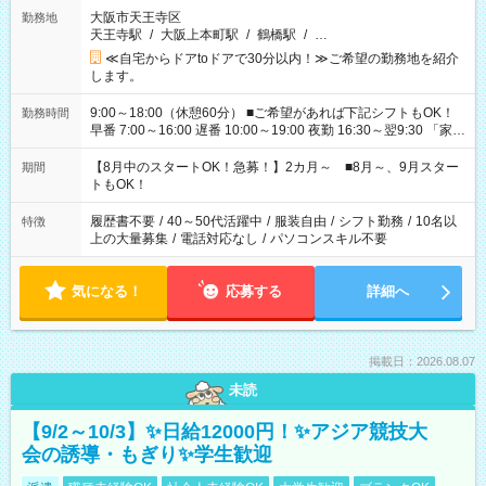
大阪市天王寺区
勤務地
天王寺駅
/
大阪上本町駅
/
鶴橋駅
/
…
≪自宅からドアtoドアで30分以内！≫ご希望の勤務地を紹介
します。
9:00～18:00（休憩60分） ■ご希望があれば下記シフトもOK！
勤務時間
早番 7:00～16:00 遅番 10:00～19:00 夜勤 16:30～翌9:30 「家族
と休みを合わせたい」 「余裕を持って夕飯の準備がしたい」
「できれば残業はしたくない」 など、ご希望を教えてください
【8月中のスタートOK！急募！】2カ月～ ■8月～、9月スター
期間
ね。 ※Wワーク希望の方へ 今ご覧のお仕事で希望する勤務時間
トもOK！
と、もう1つのお仕事の勤務時間。 合計で週40時間を超える場
合は応募できません。
履歴書不要
/
40～50代活躍中
/
服装自由
/
シフト勤務
/
10名以
特徴
上の大量募集
/
電話対応なし
/
パソコンスキル不要
気になる！
応募する
詳細へ
掲載日：2026.08.07
未読
【9/2～10/3】✨日給12000円！✨アジア競技大
会の誘導・もぎり✨学生歓迎