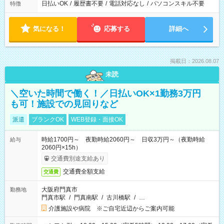
日払いOK
/
履歴書不要
/
電話対応なし
/
パソコンスキル不要
特徴
気になる！
応募する
詳細へ
掲載日：2026.08.07
未読
＼空いた時間で働く！／日払いOK×1勤務3万円
も可！施設での見回りなど
派遣
ブランクOK
WEB登録・面接OK
時給1700円～ 夜勤時給2060円～ 日収3万円～（夜勤時給
給与
2060円×15h）
交通費別途支給あり
交通費全額支給
交通費
大阪府門真市
勤務地
門真市駅
/
門真南駅
/
古川橋駅
/
…
介護施設や病院 ※ご自宅近辺からご案内可能