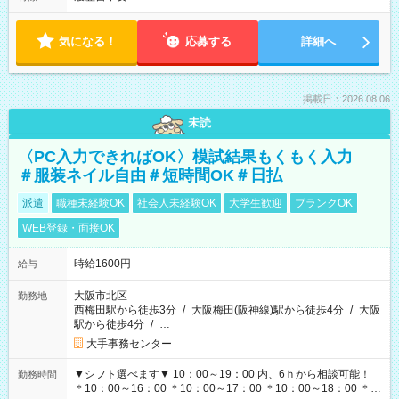
気になる！
応募する
詳細へ
掲載日：2026.08.06
未読
〈PC入力できればOK〉模試結果もくもく入力
＃服装ネイル自由＃短時間OK＃日払
派遣
職種未経験OK
社会人未経験OK
大学生歓迎
ブランクOK
WEB登録・面接OK
時給1600円
給与
大阪市北区
勤務地
西梅田駅から徒歩3分
/
大阪梅田(阪神線)駅から徒歩4分
/
大阪
駅から徒歩4分
/
…
大手事務センター
▼シフト選べます▼ 10：00～19：00 内、6ｈから相談可能！
勤務時間
＊10：00～16：00 ＊10：00～17：00 ＊10：00～18：00 ＊