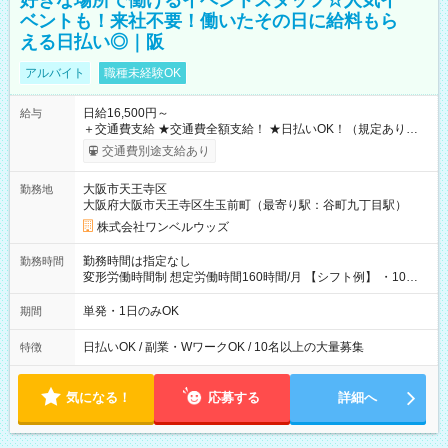
好きな場所で働けるイベントスタッフ☆人気イ
ベントも！来社不要！働いたその日に給料もら
える日払い◎｜阪
アルバイト
職種未経験OK
日給16,500円～
給与
＋交通費支給 ★交通費全額支給！ ★日払いOK！（規定あり） ┗
働いたその日に現金GET♪ お仕事後はコンビニATMから 日払
交通費別途支給あり
い分を引き落とせます！ 【試用期間】試用期間なし
大阪市天王寺区
勤務地
大阪府大阪市天王寺区生玉前町（最寄り駅：谷町九丁目駅）
株式会社ワンベルウッズ
勤務時間は指定なし
勤務時間
変形労働時間制 想定労働時間160時間/月 【シフト例】 ・10：
00～20：00
単発・1日のみOK
期間
日払いOK / 副業・WワークOK / 10名以上の大量募集
特徴
気になる！
応募する
詳細へ