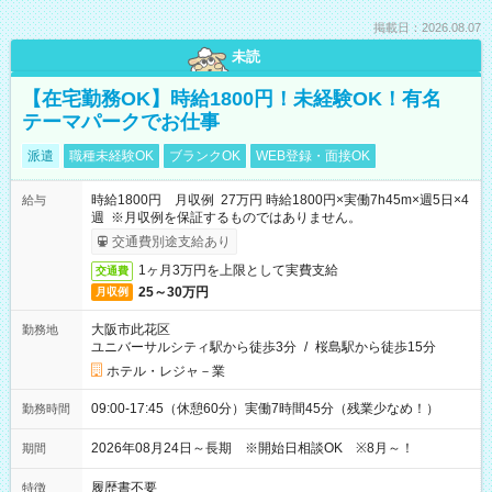
掲載日：2026.08.07
未読
【在宅勤務OK】時給1800円！未経験OK！有名
テーマパークでお仕事
派遣
職種未経験OK
ブランクOK
WEB登録・面接OK
時給1800円 月収例 27万円 時給1800円×実働7h45m×週5日×4
給与
週 ※月収例を保証するものではありません。
交通費別途支給あり
1ヶ月3万円を上限として実費支給
交通費
25～30万円
月収例
大阪市此花区
勤務地
ユニバーサルシティ駅から徒歩3分
/
桜島駅から徒歩15分
ホテル・レジャ－業
09:00-17:45（休憩60分）実働7時間45分（残業少なめ！）
勤務時間
2026年08月24日～長期 ※開始日相談OK ※8月～！
期間
履歴書不要
特徴