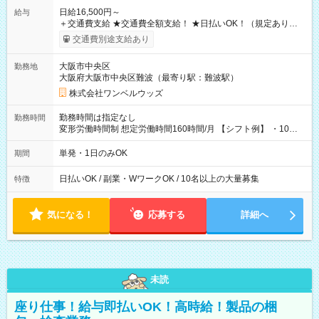
日給16,500円～
給与
＋交通費支給 ★交通費全額支給！ ★日払いOK！（規定あり） ┗
働いたその日に現金GET♪ お仕事後はコンビニATMから 日払
交通費別途支給あり
い分を引き落とせます！ 【試用期間】試用期間なし
大阪市中央区
勤務地
大阪府大阪市中央区難波（最寄り駅：難波駅）
株式会社ワンベルウッズ
勤務時間は指定なし
勤務時間
変形労働時間制 想定労働時間160時間/月 【シフト例】 ・10：
00～20：00
単発・1日のみOK
期間
日払いOK / 副業・WワークOK / 10名以上の大量募集
特徴
気になる！
応募する
詳細へ
未読
座り仕事！給与即払いOK！高時給！製品の梱