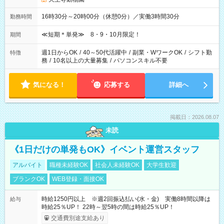
16時30分～20時00分（休憩0分）／実働3時間30分
勤務時間
≪短期＊単発≫ 8・9・10月限定！
期間
週1日からOK
/
40～50代活躍中
/
副業・WワークOK
/
シフト勤
特徴
務
/
10名以上の大量募集
/
パソコンスキル不要
気になる！
応募する
詳細へ
掲載日：2026.08.07
未読
《1日だけの単発もOK》イベント運営スタッフ
アルバイト
職種未経験OK
社会人未経験OK
大学生歓迎
ブランクOK
WEB登録・面接OK
時給1250円以上 ※週2回振込払い(水・金) 実働8時間以降は
給与
時給25％UP！ 22時～翌5時の間は時給25％UP！
交通費別途支給あり