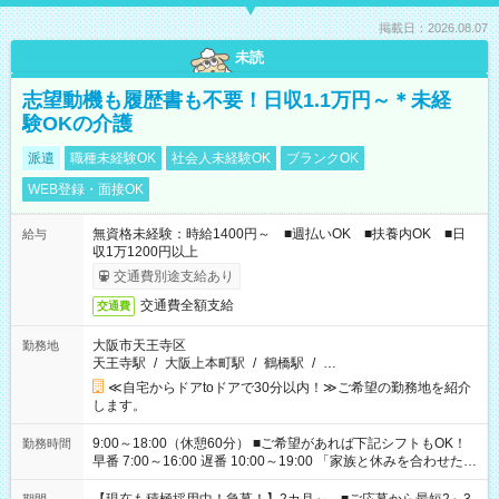
掲載日：2026.08.07
未読
志望動機も履歴書も不要！日収1.1万円～＊未経
験OKの介護
派遣
職種未経験OK
社会人未経験OK
ブランクOK
WEB登録・面接OK
無資格未経験：時給1400円～ ■週払いOK ■扶養内OK ■日
給与
収1万1200円以上
交通費別途支給あり
交通費全額支給
交通費
大阪市天王寺区
勤務地
天王寺駅
/
大阪上本町駅
/
鶴橋駅
/
…
≪自宅からドアtoドアで30分以内！≫ご希望の勤務地を紹介
します。
9:00～18:00（休憩60分） ■ご希望があれば下記シフトもOK！
勤務時間
早番 7:00～16:00 遅番 10:00～19:00 「家族と休みを合わせた
い」 「余裕を持って夕飯の準備がしたい」 「できれば残業はし
たくない」 など、ご希望を教えてくださいね。 ※Wワーク希望