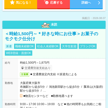
気になる！
応募する
詳細へ
掲載日：2026.08.07
未読
＜時給1,500円～＊好きな時にお仕事＞お菓子の
モクモク仕分け
派遣
職種未経験OK
社会人未経験OK
大学生歓迎
ブランクOK
WEB登録・面接OK
時給1,500円～1,875円
給与
交通費別途支給あり
■ 交通費規定内支給 ※派遣先による
交通費
大阪府東大阪市
勤務地
布施駅から徒歩5分
/
鴻池新田駅から徒歩5分
/
瓢箪山(大阪府)
駅から徒歩5分
/
…
■物流センターなど ■勤務地選べます
9:00～17:00 10:00～19:00 など ■ 他の時間帯もお気軽にご相
勤務時間