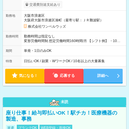
働いたその日に現金GET♪ お仕事後はコンビニATMから 日払
交通費別途支給あり
い分を引き落とせます！ 【試用期間】試用期間なし
大阪市浪速区
勤務地
大阪府大阪市浪速区湊町（最寄り駅：ＪＲ難波駅）
株式会社ワンベルウッズ
勤務時間は指定なし
勤務時間
変形労働時間制 想定労働時間160時間/月 【シフト例】 ・10：
00～20：00
単発・1日のみOK
期間
日払いOK / 副業・WワークOK / 10名以上の大量募集
特徴
気になる！
応募する
詳細へ
未読
座り仕事！給与即払いOK！駅チカ！医療機器の
製造、事務
派遣
ブランクOK
WEB登録・面接OK