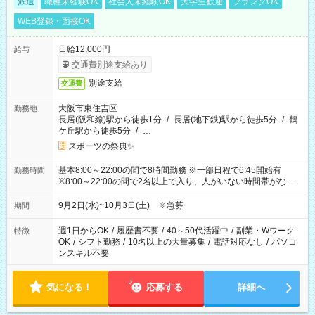
派遣
職種未経験OK
社会人未経験OK
大学生歓迎
ブランクOK
WEB登録・面接OK
日給12,000円
給与
交通費別途支給あり
別途支給
交通費
大阪市東住吉区
勤務地
長居(阪和線)駅から徒歩1分
/
長居(地下鉄)駅から徒歩5分
/
鶴
ケ丘駅から徒歩5分
/
…
スポーツの祭典✨
基本8:00～22:00の間で8時間勤務 ※一部日程で6:45開始有
勤務時間
※8:00～22:00の間で2名以上で入り、人がいない時間帯がない
ように相方と時間を分け合うイメージです
9月2日(水)~10月3日(土) ※急募
期間
週1日からOK
/
履歴書不要
/
40～50代活躍中
/
副業・Wワーク
特徴
OK
/
シフト勤務
/
10名以上の大量募集
/
電話対応なし
/
パソコ
ンスキル不要
気になる！
応募する
詳細へ