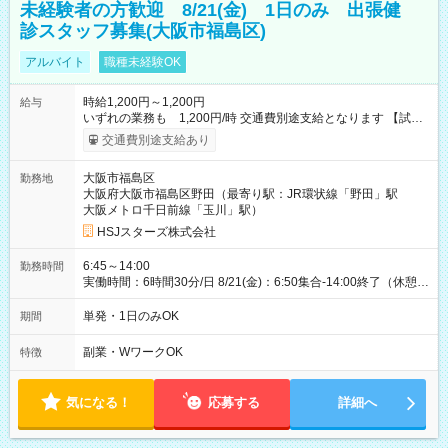
未経験者の方歓迎 8/21(金) 1日のみ 出張健
診スタッフ募集(大阪市福島区)
アルバイト
職種未経験OK
時給1,200円～1,200円
給与
いずれの業務も 1,200円/時 交通費別途支給となります 【試用
期間】試用期間なし
交通費別途支給あり
大阪市福島区
勤務地
大阪府大阪市福島区野田（最寄り駅：JR環状線「野田」駅
大阪メトロ千日前線「玉川」駅）
HSJスターズ株式会社
6:45～14:00
勤務時間
実働時間：6時間30分/日 8/21(金)：6:50集合-14:00終了（休憩
45分)
単発・1日のみOK
期間
副業・WワークOK
特徴
気になる！
応募する
詳細へ