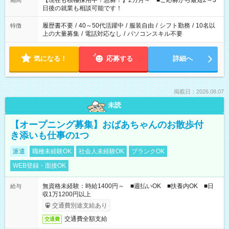
【現在も積極採用中！急募！】2カ月～ ■ご応募から最短2～3
期間
の方へ 今ご覧のお仕事で希望する勤務時間と、もう1つのお仕事
日後の就業も相談可能です！
の勤務時間。 合計で週40時間を超える場合は応募できません。
履歴書不要
/
40～50代活躍中
/
服装自由
/
シフト勤務
/
10名以
特徴
上の大量募集
/
電話対応なし
/
パソコンスキル不要
気になる！
応募する
詳細へ
掲載日：2026.08.07
未読
【オープニング募集】おばあちゃんのお散歩付
き添いも仕事の1つ
派遣
職種未経験OK
社会人未経験OK
ブランクOK
WEB登録・面接OK
無資格未経験：時給1400円～ ■週払いOK ■扶養内OK ■日
給与
収1万1200円以上
交通費別途支給あり
交通費全額支給
交通費