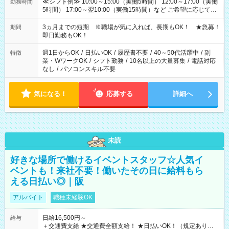
≪シフト例≫ 10:00～15:00（実働5時間） 12:00～17:00（実働
勤務時間
5時間） 17:00～翌10:00（実働15時間）など ご希望に応じて、
働く時間は調整できます！ お気軽に担当へ相談ください！
3ヵ月までの短期 ※職場が気に入れば、長期もOK！ ★急募！
期間
即日勤務もOK！
週1日からOK
/
日払いOK
/
履歴書不要
/
40～50代活躍中
/
副
特徴
業・WワークOK
/
シフト勤務
/
10名以上の大量募集
/
電話対応
なし
/
パソコンスキル不要
気になる！
応募する
詳細へ
未読
好きな場所で働けるイベントスタッフ☆人気イ
ベントも！来社不要！働いたその日に給料もら
える日払い◎｜阪
アルバイト
職種未経験OK
日給16,500円～
給与
＋交通費支給 ★交通費全額支給！ ★日払いOK！（規定あり） ┗