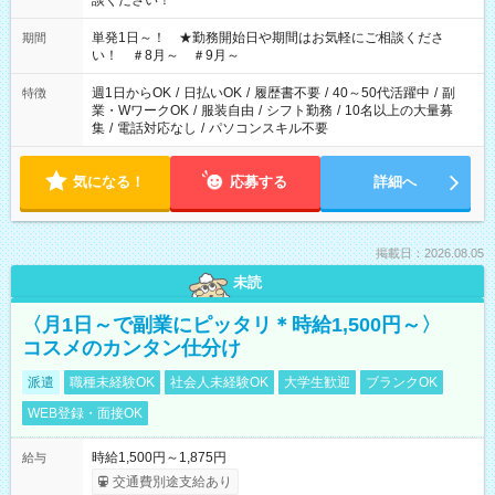
談ください！
単発1日～！ ★勤務開始日や期間はお気軽にご相談くださ
期間
い！ ＃8月～ ＃9月～
週1日からOK
/
日払いOK
/
履歴書不要
/
40～50代活躍中
/
副
特徴
業・WワークOK
/
服装自由
/
シフト勤務
/
10名以上の大量募
集
/
電話対応なし
/
パソコンスキル不要
気になる！
応募する
詳細へ
掲載日：2026.08.05
未読
〈月1日～で副業にピッタリ＊時給1,500円～〉
コスメのカンタン仕分け
派遣
職種未経験OK
社会人未経験OK
大学生歓迎
ブランクOK
WEB登録・面接OK
時給1,500円～1,875円
給与
交通費別途支給あり