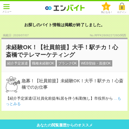
0
メニュー
気になる！
ログイン
お探しのバイト情報は掲載が終了しました。
掲載日 :2026
/
07
/
07
No.RFFK260622726D/関西
未経験OK！【社員前提】大手！駅チカ！心
斎橋でテレマーケティング
紹介予定派遣
職種未経験OK
ブランクOK
WEB登録・面接OK
急募！【社員前提】未経験OK！大手！駅チカ！心斎
橋でのお仕事
【紹介予定派遣/正社員化前提/転居を伴う転勤無し】市役所から
...も
っとみる
あなたの閲覧履歴からのオススメ