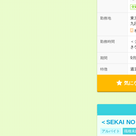
交
東
勤務地
九
＜シ
勤務時間
き
9
期間
週
特徴
気に
＜SEKAI 
アルバイト
職種未