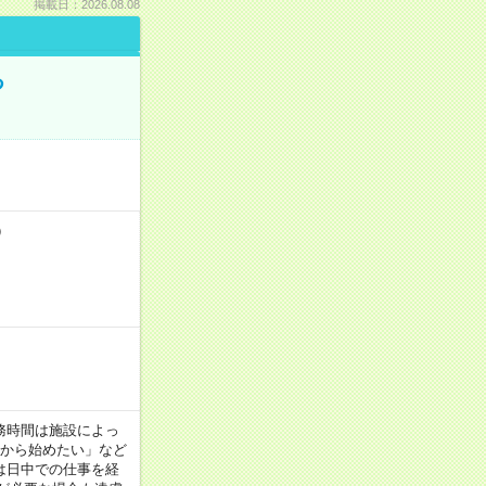
掲載日：2026.08.08
る
）
！
 ※勤務時間は施設によっ
間から始めたい」など
は日中での仕事を経