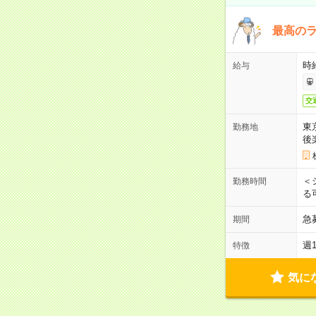
最高のラ
時
給与
交
東
勤務地
後
＜
勤務時間
る
急
期間
週
特徴
気に