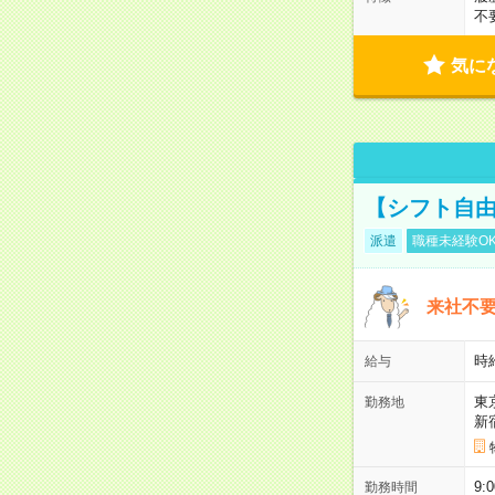
不
気に
【シフト自由
派遣
職種未経験O
来社不要
時
給与
東
勤務地
新
9:
勤務時間