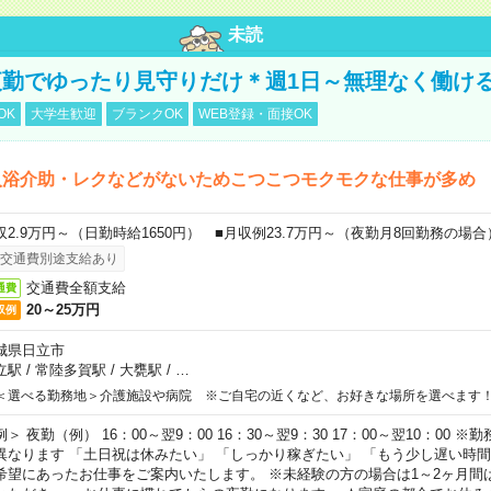
未読
勤でゆったり見守りだけ＊週1日～無理なく働け
OK
大学生歓迎
ブランクOK
WEB登録・面接OK
入浴介助・レクなどがないためこつこつモクモクな仕事が多め
収2.9万円～（日勤時給1650円） ■月収例23.7万円～（夜勤月8回勤務の場合
交通費別途支給あり
交通費全額支給
通費
20～25万円
収例
城県日立市
立駅
/
常陸多賀駅
/
大甕駅
/
…
＜選べる勤務地＞介護施設や病院 ※ご自宅の近くなど、お好きな場所を選べます
例＞ 夜勤（例） 16：00～翌9：00 16：30～翌9：30 17：00～翌10：00
異なります 「土日祝は休みたい」 「しっかり稼ぎたい」 「もう少し遅い時
希望にあったお仕事をご案内いたします。 ※未経験の方の場合は1～2ヶ月間