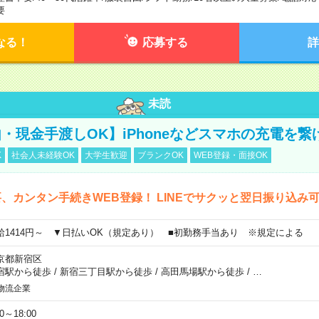
要
なる！
応募する
詳
未読
・現金手渡しOK】iPhoneなどスマホの充電を繋
K
社会人未経験OK
大学生歓迎
ブランクOK
WEB登録・面接OK
、カンタン手続きWEB登録！ LINEでサクッと翌日振り込み
給1414円～ ▼日払いOK（規定あり） ■初勤務手当あり ※規定による
京都新宿区
宿駅から徒歩
/
新宿三丁目駅から徒歩
/
高田馬場駅から徒歩
/
…
物流企業
00～18:00