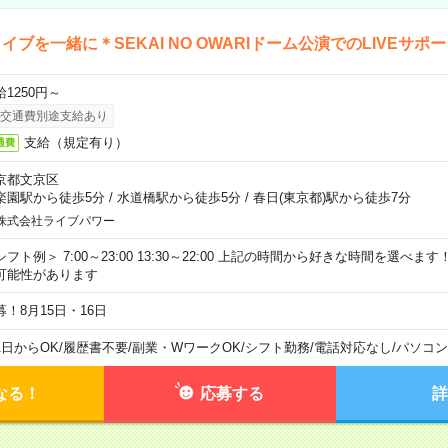
イブを一緒に＊SEKAI NO OWARIドーム公演でのLIVEサポ
給1250円～
交通費別途支給あり
支給（規定有り）
通費
京都文京区
楽園駅から徒歩5分
/
水道橋駅から徒歩5分
/
春日(東京都)駅から徒歩7分
株式会社ライブパワー
シフト例＞ 7:00～23:00 13:30～22:00 上記の時間から好きな時間を選べま
可能性があります
募！8月15日・16日
1日からOK
/
履歴書不要
/
副業・WワークOK
/
シフト勤務
/
電話対応なし
/
パソコン
なる！
応募する
詳