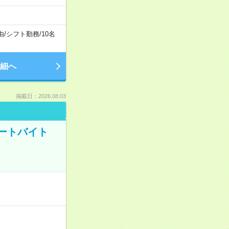
由
/
シフト勤務
/
10名
細へ
掲載日：2026.08.03
ートバイト