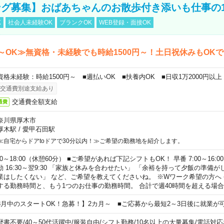
グ募集】おばあちゃんのお散歩付き添いも仕事の
K
社会人未経験OK
ブランクOK
WEB登録・面接OK
～OK≫無資格・未経験でも時給1500円～！土日祝休みもOK
資格未経験：時給1500円～ ■週払いOK ■扶養内OK ■日収1万2000円以上
交通費別途支給あり
交通費全額支給
通費
奈川県厚木市
厚木駅
/
愛甲石田駅
≪自宅からドアtoドアで30分以内！≫ご希望の勤務地を紹介します。
00～18:00（休憩60分） ■ご希望があれば下記シフトもOK！ 早番 7:00～16:00 遅
勤 16:30～翌9:30 「家族と休みを合わせたい」 「余裕を持って夕飯の準備
業はしたくない」 など、ご希望を教えてくださいね。 ※Wワーク希望の方へ
する勤務時間と、もう1つのお仕事の勤務時間。 合計で週40時間を超える場
8月中のスタートOK！急募！】2カ月～ ■ご応募から最短2～3日後に就業が
歴書不要
/
40～50代活躍中
/
服装自由
/
シフト勤務
/
10名以上の大量募集
/
電話対応