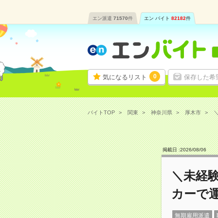
エン派遣
71570
件
エン バイト
82182
件
0
気になるリスト
保存した希
バイトTOP
関東
神奈川県
厚木市
掲載日 :
2026
/
08
/
06
＼未経
カーで
無期雇用派遣