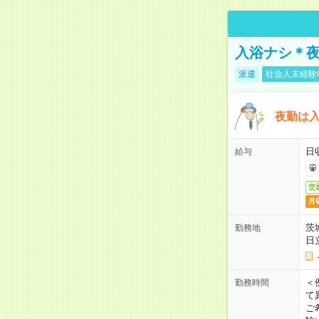
入浴ナシ＊夜
派遣
社会人未経験
夜勤は
日
給与
交
月
茨
勤務地
日
＜
勤務時間
て
ご