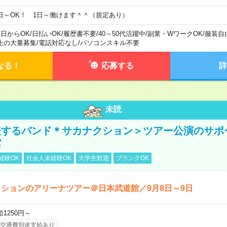
日～OK！ 1日～働けます＾＾（規定あり）
1日からOK
/
日払いOK
/
履歴書不要
/
40～50代活躍中
/
副業・WワークOK
/
服装自
上の大量募集
/
電話対応なし
/
パソコンスキル不要
なる！
応募する
詳
未読
表するバンド＊サカナクション＞ツアー公演のサポ
館
経験OK
社会人未経験OK
大学生歓迎
ブランクOK
ションのアリーナツアー＠日本武道館／9月8日～9日
給1250円～
交通費別途支給あり