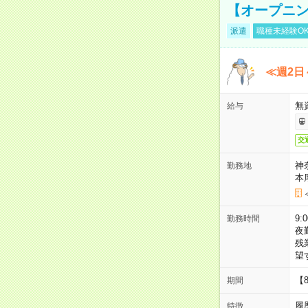
【オープニン
派遣
職種未経験O
≪週2日
無
給与
交
神
勤務地
本
9:
勤務時間
夜
残
望
【
期間
履
特徴