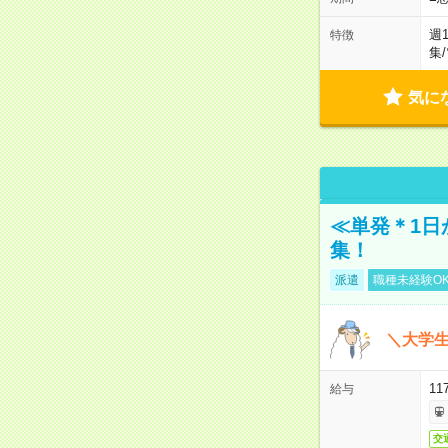
週
特徴
集
/
気に
≪単発＊1日
集！
派遣
職種未経験O
＼大学生
11
給与
交