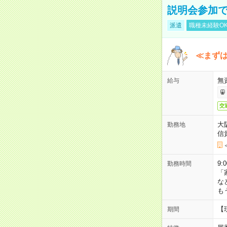
説明会参加で
派遣
職種未経験O
≪まずは
無
給与
交
大
勤務地
信
9:
勤務時間
「
な
も
【
期間