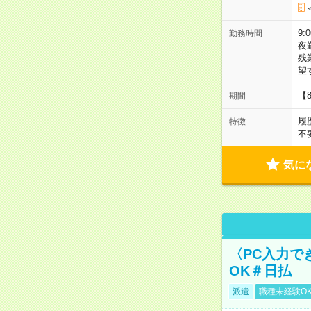
9:
勤務時間
夜
残
望
【
期間
履
特徴
不
気に
〈PC入力で
OK＃日払
派遣
職種未経験O