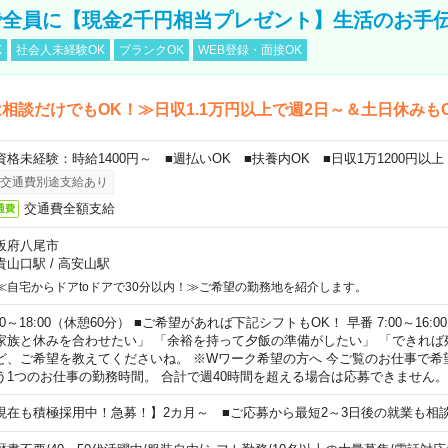
全員に【現金2千円相当プレゼント】生活のお手
K
社会人未経験OK
ブランクOK
WEB登録・面接OK
相談だけでもOK！≫日収1.1万円以上で週2日～＆土日休みも
資格未経験：時給1400円～ ■週払いOK ■扶養内OK ■日収1万1200円以上
交通費別途支給あり
交通費全額支給
通費
阪府八尾市
貴山口駅
/
高安山駅
≪自宅からドアtoドアで30分以内！≫ご希望の勤務地を紹介します。
00～18:00（休憩60分） ■ご希望があれば下記シフトもOK！ 早番 7:00～16:00 遅
家族と休みを合わせたい」 「余裕を持って夕飯の準備がしたい」 「できれば
ど、ご希望を教えてくださいね。 ※Wワーク希望の方へ 今ご覧のお仕事で希
う1つのお仕事の勤務時間。 合計で週40時間を超える場合は応募できません。
現在も積極採用中！急募！】2カ月～ ■ご応募から最短2～3日後の就業も相