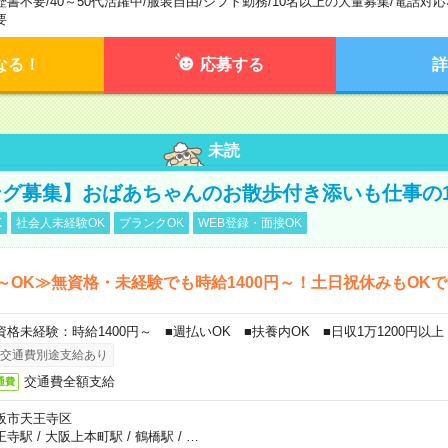
歴書不要
/
40～50代活躍中
/
服装自由
/
シフト勤務
/
10名以上の大量募集
/
電話対応
要
なる！
応募する
詳
未読
グ募集】おばあちゃんのお散歩付き添いも仕事の
K
社会人未経験OK
ブランクOK
WEB登録・面接OK
～OK≫無資格・未経験でも時給1400円～！土日祝休みもOK
資格未経験：時給1400円～ ■週払いOK ■扶養内OK ■日収1万1200円以上
交通費別途支給あり
交通費全額支給
通費
阪市天王寺区
王寺駅
/
大阪上本町駅
/
鶴橋駅
/
…