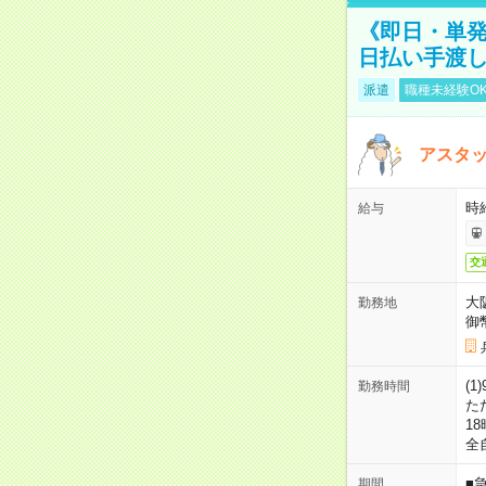
《即日・単発
日払い手渡
派遣
職種未経験O
アスタッ
時給
給与
交
大
勤務地
御
(1
勤務時間
た
18
全
■
期間