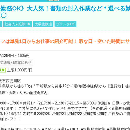
勤務OK》大人気！書類の封入作業など＊選べる
し〇
K
社会人未経験OK
大学生歓迎
ブランクOK
フは単発1日からお仕事の紹介可能！ 暇な日・空いた時間に
1284円～1605円
交通費別途支給あり
上限1,000円/日
通費
阪市西淀川区
幣島駅から徒歩10分
/
千船駅から徒歩12分
/
尼崎(阪神線)駅から【登録地】徒
兵庫・大阪エリアの物流倉庫内
)9:00～17:00※休憩1ｈ (2)17:30～21:30 (3)21:15～翌8:00※休憩1ｈ 
だけます！ ご希望に合わせて働けるお仕事です(*^^*) 【その他選べる勤務時間】 8-1
時/10-18時/11-21時/18-22時/20-翌4時/21-翌5時/22-翌6時/0-翌8時 ご
自由シフト！
急募■ド短期1日だけOK☆ ■単発OK ■週1～OK！ ■短期勤務歓迎 ■長期勤務歓