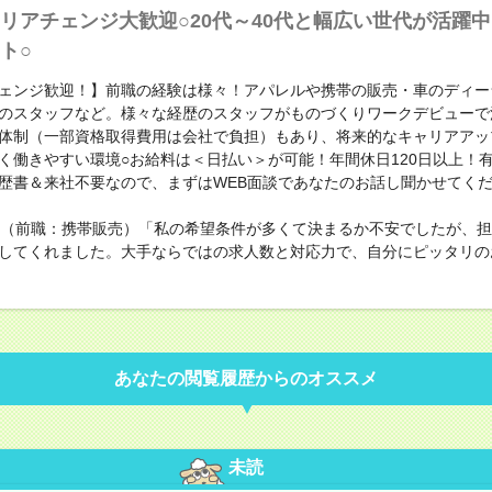
リアチェンジ大歓迎○20代～40代と幅広い世代が活躍
ト○
ェンジ歓迎！】前職の経験は様々！アパレルや携帯の販売・車のディー
のスタッフなど。様々な経歴のスタッフがものづくりワークデビューで
体制（一部資格取得費用は会社で負担）もあり、将来的なキャリアアッ
く働きやすい環境○お給料は＜日払い＞が可能！年間休日120日以上！
歴書＆来社不要なので、まずはWEB面談であなたのお話し聞かせてく
性（前職：携帯販売）「私の希望条件が多くて決まるか不安でしたが、
してくれました。大手ならではの求人数と対応力で、自分にピッタリの
あなたの閲覧履歴からのオススメ
未読