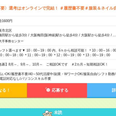
不要〉選考はオンラインで完結！ ＃履歴書不要＃服装＆ネイル
1600円
阪市北区
梅田駅から徒歩3分
/
大阪梅田(阪神線)駅から徒歩4分
/
大阪駅から徒歩4分
/
大手事務センター
シフト選べます▼ 10：00～19：00 内、6ｈから相談可能！ ＊10：00～16：00 
0：00～18：00 ＊11：00～19：00 ＊12：00～19：00 ＊13：00～19：00
急募】8月～、9月～、10月～ ご相談OKです ＃2カ月～短期相談OK！
払いOK
/
履歴書不要
/
40～50代活躍中
/
副業・WワークOK
/
服装自由
/
シフト勤務
/
電話対応なし
/
パソコンスキル不要
なる！
応募する
詳
未読