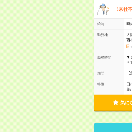
〈来社
時給
給与
大
勤務地
西
▼
勤務時間
＊1
【
期間
日
特徴
集
/
気に