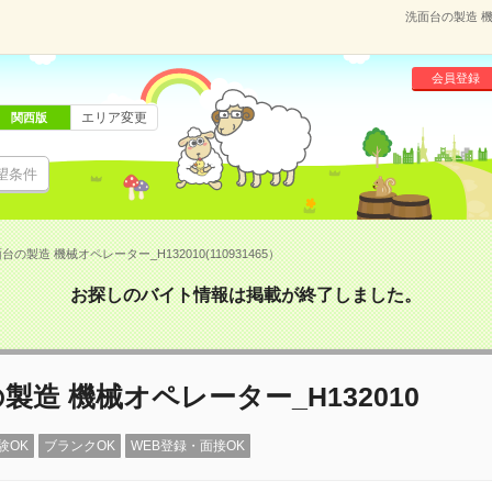
洗面台の製造 機械
会員登録
エリア変更
関西版
望条件
台の製造 機械オペレーター_H132010(110931465）
お探しのバイト情報は掲載が終了しました。
製造 機械オペレーター_H132010
験OK
ブランクOK
WEB登録・面接OK