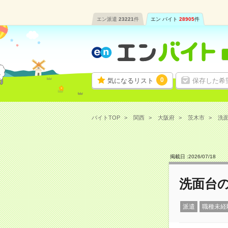
エン派遣
23221
件
エン バイト
28905
件
0
気になるリスト
保存した希
バイトTOP
関西
大阪府
茨木市
洗面
掲載日 :
2026
/
07
/
18
洗面台の
派遣
職種未経