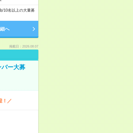
由
/
10名以上の大量募
細へ
掲載日：2026.08.07
ンバー大募
迎！／