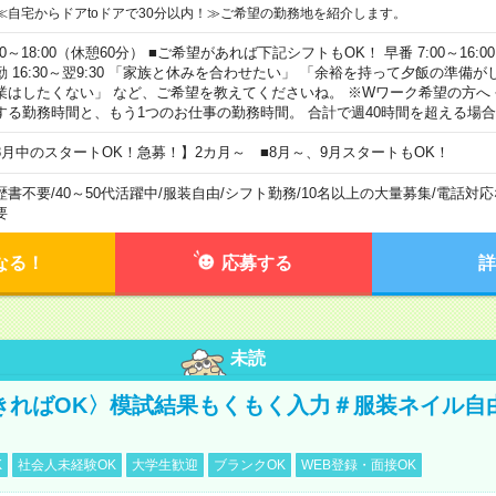
≪自宅からドアtoドアで30分以内！≫ご希望の勤務地を紹介します。
00～18:00（休憩60分） ■ご希望があれば下記シフトもOK！ 早番 7:00～16:00 遅
勤 16:30～翌9:30 「家族と休みを合わせたい」 「余裕を持って夕飯の準備
業はしたくない」 など、ご希望を教えてくださいね。 ※Wワーク希望の方へ
する勤務時間と、もう1つのお仕事の勤務時間。 合計で週40時間を超える場
8月中のスタートOK！急募！】2カ月～ ■8月～、9月スタートもOK！
歴書不要
/
40～50代活躍中
/
服装自由
/
シフト勤務
/
10名以上の大量募集
/
電話対応
要
なる！
応募する
詳
未読
きればOK〉模試結果もくもく入力＃服装ネイル自
K
社会人未経験OK
大学生歓迎
ブランクOK
WEB登録・面接OK