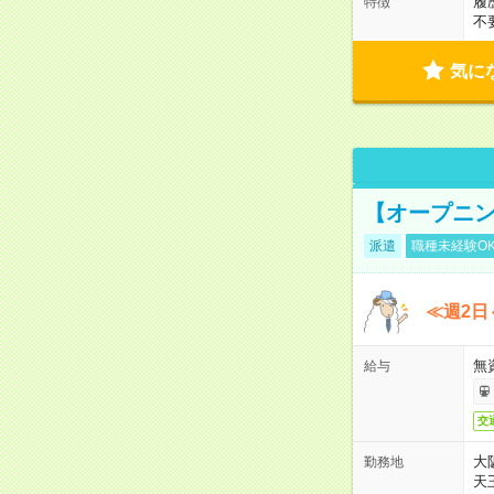
履
特徴
不
気に
【オープニン
派遣
職種未経験O
≪週2日
無
給与
交
大
勤務地
天