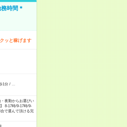
勤務時間＊
サクッと稼げます
歩1分
/
…
日勤・夕勤・夜勤からお選びい
7時/9-17時/9-
自身のご都合で選んで頂ける完
迎