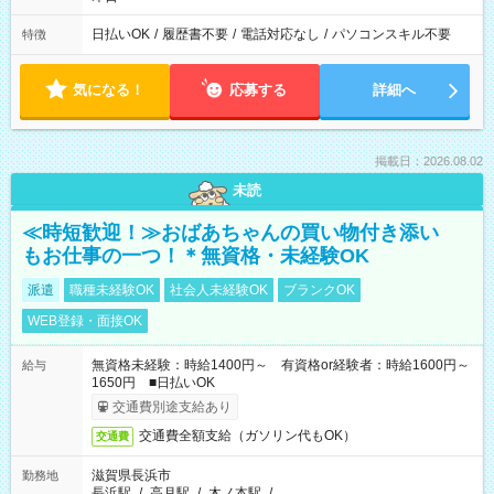
日払いOK
/
履歴書不要
/
電話対応なし
/
パソコンスキル不要
特徴
気になる！
応募する
詳細へ
掲載日：2026.08.02
未読
≪時短歓迎！≫おばあちゃんの買い物付き添い
もお仕事の一つ！＊無資格・未経験OK
派遣
職種未経験OK
社会人未経験OK
ブランクOK
WEB登録・面接OK
無資格未経験：時給1400円～ 有資格or経験者：時給1600円～
給与
1650円 ■日払いOK
交通費別途支給あり
交通費全額支給（ガソリン代もOK）
交通費
滋賀県長浜市
勤務地
長浜駅
/
高月駅
/
木ノ本駅
/
…