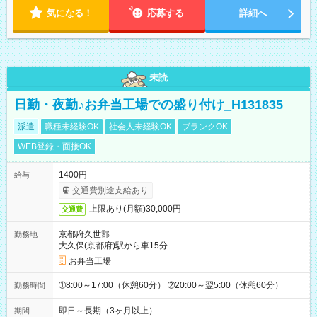
気になる！
応募する
詳細へ
未読
日勤・夜勤♪お弁当工場での盛り付け_H131835
派遣
職種未経験OK
社会人未経験OK
ブランクOK
WEB登録・面接OK
1400円
給与
交通費別途支給あり
上限あり(月額)30,000円
交通費
京都府久世郡
勤務地
大久保(京都府)駅から車15分
お弁当工場
➀8:00～17:00（休憩60分） ➁20:00～翌5:00（休憩60分）
勤務時間
即日～長期（3ヶ月以上）
期間