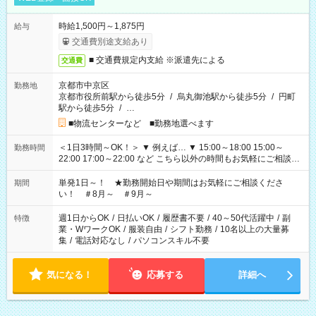
時給1,500円～1,875円
給与
交通費別途支給あり
■ 交通費規定内支給 ※派遣先による
交通費
京都市中京区
勤務地
京都市役所前駅から徒歩5分
/
烏丸御池駅から徒歩5分
/
円町
駅から徒歩5分
/
…
■物流センターなど ■勤務地選べます
＜1日3時間～OK！＞ ▼ 例えば… ▼ 15:00～18:00 15:00～
勤務時間
22:00 17:00～22:00 など こちら以外の時間もお気軽にご相談く
ださい！
単発1日～！ ★勤務開始日や期間はお気軽にご相談くださ
期間
い！ ＃8月～ ＃9月～
週1日からOK
/
日払いOK
/
履歴書不要
/
40～50代活躍中
/
副
特徴
業・WワークOK
/
服装自由
/
シフト勤務
/
10名以上の大量募
集
/
電話対応なし
/
パソコンスキル不要
気になる！
応募する
詳細へ