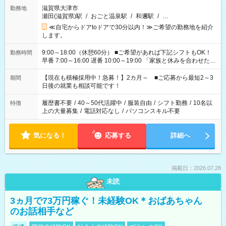
滋賀県大津市
勤務地
瀬田(滋賀県)駅
/
おごと温泉駅
/
和邇駅
/
…
≪自宅からドアtoドアで30分以内！≫ご希望の勤務地を紹介
します。
9:00～18:00（休憩60分） ■ご希望があれば下記シフトもOK！
勤務時間
早番 7:00～16:00 遅番 10:00～19:00 「家族と休みを合わせた
い」 「余裕を持って夕飯の準備がしたい」 「できれば残業はし
たくない」 など、ご希望を教えてくださいね。 ※Wワーク希望
【現在も積極採用中！急募！】2カ月～ ■ご応募から最短2～3
期間
の方へ 今ご覧のお仕事で希望する勤務時間と、もう1つのお仕事
日後の就業も相談可能です！
の勤務時間。 合計で週40時間を超える場合は応募できません。
履歴書不要
/
40～50代活躍中
/
服装自由
/
シフト勤務
/
10名以
特徴
上の大量募集
/
電話対応なし
/
パソコンスキル不要
気になる！
応募する
詳細へ
掲載日：2026.07.28
未読
3ヵ月で73万円稼ぐ！未経験OK＊おばあちゃん
のお話相手など