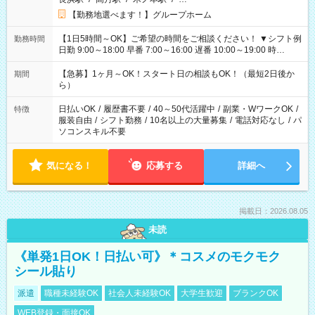
【勤務地選べます！】グループホーム
【1日5時間～OK】ご希望の時間をご相談ください！ ▼シフト例
勤務時間
日勤 9:00～18:00 早番 7:00～16:00 遅番 10:00～19:00 時
短 10:00～15:00 上記はあくまで一例です。 「夕方までには帰
宅しておきたい」 「朝はゆっくりのスタートがいい」 「お昼の
【急募】1ヶ月～OK！スタート日の相談もOK！（最短2日後か
期間
時間を有効に使いたい」 など、ご希望があれば教えてください
ら）
ね。
日払いOK
/
履歴書不要
/
40～50代活躍中
/
副業・WワークOK
/
特徴
服装自由
/
シフト勤務
/
10名以上の大量募集
/
電話対応なし
/
パ
ソコンスキル不要
気になる！
応募する
詳細へ
掲載日：2026.08.05
未読
《単発1日OK！日払い可》＊コスメのモクモク
シール貼り
派遣
職種未経験OK
社会人未経験OK
大学生歓迎
ブランクOK
WEB登録・面接OK