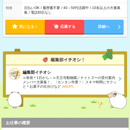
日払いOK
/
履歴書不要
/
40～50代活躍中
/
10名以上の大量募
特徴
集
/
電話対応なし
気になる！
応募する
詳細へ
編集部イチオシ
≪単発＊1日から～≫天王寺動物園／ナイトズーの受付案内
メンバー大募集！、〈カンタン作業！〉スキマ時間にサクッ
と＊お菓子の仕分けなど
(8/6UP!)
お仕事の概要