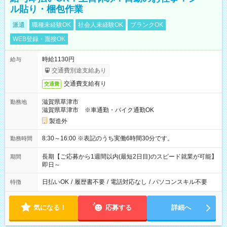
ル貼り・梱包作業
派遣
職種未経験OK
社会人未経験OK
ブランクOK
WEB登録・面接OK
時給1130円
給与
交通費別途支給あり
交通費支給有り
交通費
滋賀県草津市
勤務地
滋賀県草津市 ※車通勤・バイク通勤OK
製造外
8:30～16:00 ※表記のうち実働6時間30分です。
勤務時間
長期【ご応募から1週間以内(最短2日目)のスピード就業が可能】
期間
即日～
日払いOK
/
履歴書不要
/
電話対応なし
/
パソコンスキル不要
特徴
気になる！
応募する
詳細へ