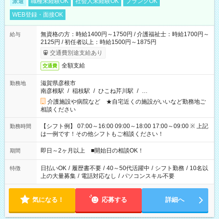
派遣
職種未経験OK
社会人未経験OK
ブランクOK
WEB登録・面接OK
無資格の方：時給1400円～1750円 / 介護福祉士：時給1700円～
給与
2125円 / 初任者以上：時給1500円～1875円
交通費別途支給あり
全額支給
交通費
滋賀県彦根市
勤務地
南彦根駅
/
稲枝駅
/
ひこね芹川駅
/
…
介護施設や病院など ★自宅近くの施設がいいなど勤務地ご
相談ください
【シフト例】 07:00～16:00 09:00～18:00 17:00～09:00 ※ 上記
勤務時間
は一例です！その他シフトもご相談ください！
即日～2ヶ月以上 ■開始日の相談OK！
期間
日払いOK
/
履歴書不要
/
40～50代活躍中
/
シフト勤務
/
10名以
特徴
上の大量募集
/
電話対応なし
/
パソコンスキル不要
気になる！
応募する
詳細へ