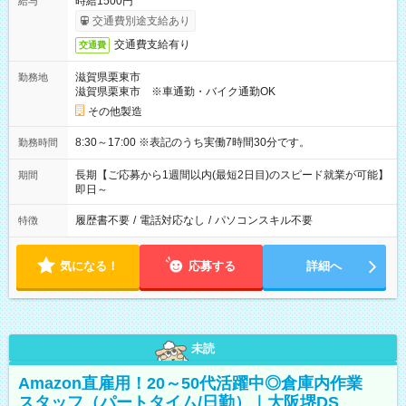
時給1500円
給与
交通費別途支給あり
交通費支給有り
交通費
滋賀県栗東市
勤務地
滋賀県栗東市 ※車通勤・バイク通勤OK
その他製造
8:30～17:00 ※表記のうち実働7時間30分です。
勤務時間
長期【ご応募から1週間以内(最短2日目)のスピード就業が可能】
期間
即日～
履歴書不要
/
電話対応なし
/
パソコンスキル不要
特徴
気になる！
応募する
詳細へ
未読
Amazon直雇用！20～50代活躍中◎倉庫内作業
スタッフ（パートタイム/日勤）｜大阪堺DS