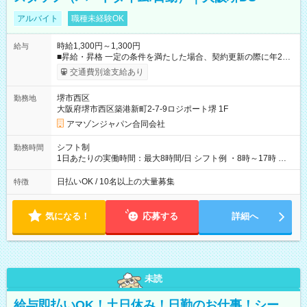
アルバイト
職種未経験OK
時給1,300円～1,300円
給与
■昇給・昇格 一定の条件を満たした場合、契約更新の際に年2回
まで昇給の機会があります。 ■正社員登用制度あり ※月末締/翌
交通費別途支給あり
月25日支払い ※時間外手当、別途支給 ※深夜割増賃金 (22:00～
翌5:00までは時給が25%UPします) ☆給与前払い制度有！
堺市西区
勤務地
☆Amazon直雇用で安定して働けます！ 【試用期間】試用期間
大阪府堺市西区築港新町2-7-9ロジポート堺 1F
あり 試用期間の長さ：1週間 雇用形態、給与は本採用時と同じ
です。
アマゾンジャパン合同会社
シフト制
勤務時間
1日あたりの実働時間：最大8時間/日 シフト例 ・8時～17時 ・
12時～21時
日払いOK / 10名以上の大量募集
特徴
気になる！
応募する
詳細へ
未読
給与即払いOK！土日休み！日勤のお仕事！シー