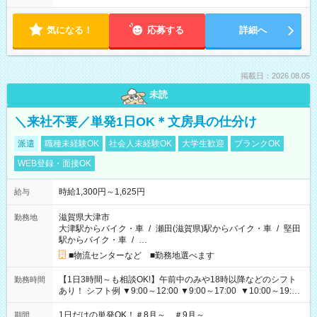
気になる！
応募する
詳細へ
掲載日：2026.08.05
未読
＼来社不要／単発1日OK＊文房具の仕分け
派遣
職種未経験OK
社会人未経験OK
大学生歓迎
ブランクOK
WEB登録・面接OK
時給1,300円～1,625円
給与
滋賀県大津市
勤務地
大津駅からバイク・車
/
瀬田(滋賀県)駅からバイク・車
/
堅田
駅からバイク・車
/
…
■物流センターなど ■勤務地選べます
【1日3時間～も相談OK!】午前中のみや18時以降などのシフト
勤務時間
あり！ シフト例 ▼9:00～12:00 ▼9:00～17:00 ▼10:00～19:00
▼18:00～21:00
1日だけの単発OK！＃8月～ ＃9月～
期間