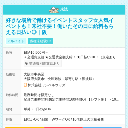
未読
好きな場所で働けるイベントスタッフ☆人気イ
ベントも！来社不要！働いたその日に給料もら
える日払い◎｜阪
アルバイト
職種未経験OK
日給16,500円～
給与
＋交通費支給 ★交通費全額支給！ ★日払いOK！（規定あり） ┗
働いたその日に現金GET♪ お仕事後はコンビニATMから 日払
交通費別途支給あり
い分を引き落とせます！ 【試用期間】試用期間なし
大阪市中央区
勤務地
大阪府大阪市中央区難波（最寄り駅：難波駅）
株式会社ワンベルウッズ
勤務時間は指定なし
勤務時間
変形労働時間制 想定労働時間160時間/月 【シフト例】 ・10：
00～20：00
単発・1日のみOK
期間
日払いOK / 副業・WワークOK / 10名以上の大量募集
特徴