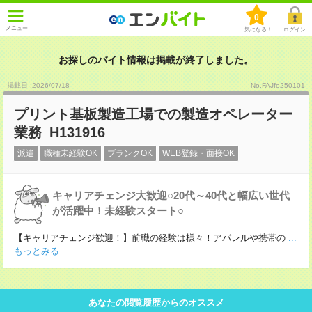
0
メニュー
気になる！
ログイン
お探しのバイト情報は掲載が終了しました。
掲載日 :2026
/
07
/
18
No.FAJfo250101
プリント基板製造工場での製造オペレーター
業務_H131916
派遣
職種未経験OK
ブランクOK
WEB登録・面接OK
キャリアチェンジ大歓迎○20代～40代と幅広い世代
が活躍中！未経験スタート○
【キャリアチェンジ歓迎！】前職の経験は様々！アパレルや携帯の
...
もっとみる
あなたの閲覧履歴からのオススメ