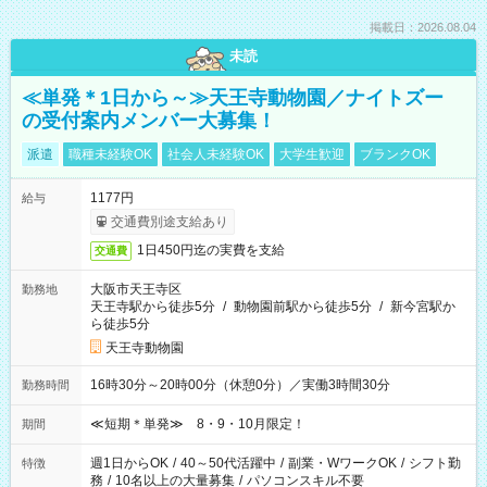
掲載日：2026.08.04
未読
≪単発＊1日から～≫天王寺動物園／ナイトズー
の受付案内メンバー大募集！
派遣
職種未経験OK
社会人未経験OK
大学生歓迎
ブランクOK
1177円
給与
交通費別途支給あり
1日450円迄の実費を支給
交通費
大阪市天王寺区
勤務地
天王寺駅から徒歩5分
/
動物園前駅から徒歩5分
/
新今宮駅か
ら徒歩5分
天王寺動物園
16時30分～20時00分（休憩0分）／実働3時間30分
勤務時間
≪短期＊単発≫ 8・9・10月限定！
期間
週1日からOK
/
40～50代活躍中
/
副業・WワークOK
/
シフト勤
特徴
務
/
10名以上の大量募集
/
パソコンスキル不要