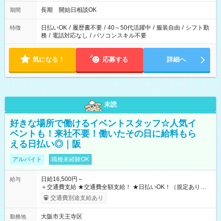
長期 開始日相談OK
期間
日払いOK
/
履歴書不要
/
40～50代活躍中
/
服装自由
/
シフト勤
特徴
務
/
電話対応なし
/
パソコンスキル不要
気になる！
応募する
詳細へ
未読
好きな場所で働けるイベントスタッフ☆人気イ
ベントも！来社不要！働いたその日に給料もら
える日払い◎｜阪
アルバイト
職種未経験OK
日給16,500円～
給与
＋交通費支給 ★交通費全額支給！ ★日払いOK！（規定あり） ┗
働いたその日に現金GET♪ お仕事後はコンビニATMから 日払
交通費別途支給あり
い分を引き落とせます！ 【試用期間】試用期間なし
大阪市天王寺区
勤務地