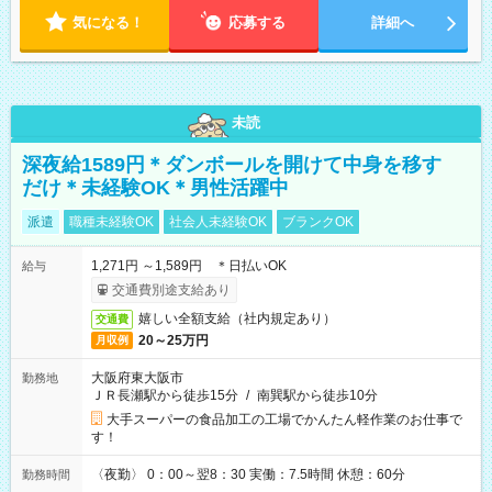
気になる！
応募する
詳細へ
未読
深夜給1589円＊ダンボールを開けて中身を移す
だけ＊未経験OK＊男性活躍中
派遣
職種未経験OK
社会人未経験OK
ブランクOK
1,271円 ～1,589円 ＊日払いOK
給与
交通費別途支給あり
嬉しい全額支給（社内規定あり）
交通費
20～25万円
月収例
大阪府東大阪市
勤務地
ＪＲ長瀬駅から徒歩15分
/
南巽駅から徒歩10分
大手スーパーの食品加工の工場でかんたん軽作業のお仕事で
す！
〈夜勤〉 0：00～翌8：30 実働：7.5時間 休憩：60分
勤務時間