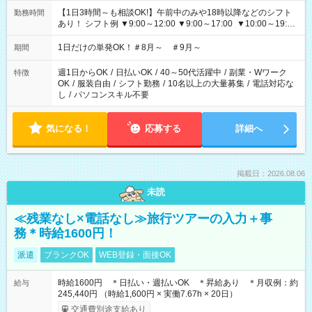
【1日3時間～も相談OK!】午前中のみや18時以降などのシフト
勤務時間
あり！ シフト例 ▼9:00～12:00 ▼9:00～17:00 ▼10:00～19:00
▼18:00～21:00
1日だけの単発OK！＃8月～ ＃9月～
期間
週1日からOK
/
日払いOK
/
40～50代活躍中
/
副業・Wワーク
特徴
OK
/
服装自由
/
シフト勤務
/
10名以上の大量募集
/
電話対応な
し
/
パソコンスキル不要
気になる！
応募する
詳細へ
掲載日：2026.08.06
未読
≪残業なし×電話なし≫旅行ツアーの入力＋事
務＊時給1600円！
派遣
ブランクOK
WEB登録・面接OK
時給1600円 ＊日払い・週払いOK ＊昇給あり ＊月収例：約
給与
245,440円 （時給1,600円 × 実働7.67h × 20日）
交通費別途支給あり