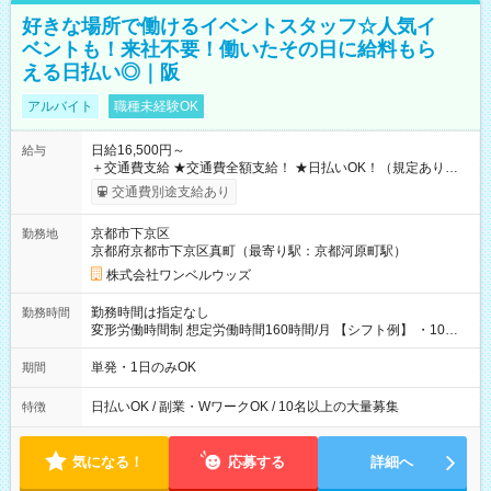
好きな場所で働けるイベントスタッフ☆人気イ
ベントも！来社不要！働いたその日に給料もら
える日払い◎｜阪
アルバイト
職種未経験OK
日給16,500円～
給与
＋交通費支給 ★交通費全額支給！ ★日払いOK！（規定あり） ┗
働いたその日に現金GET♪ お仕事後はコンビニATMから 日払
交通費別途支給あり
い分を引き落とせます！ 【試用期間】試用期間なし
京都市下京区
勤務地
京都府京都市下京区真町（最寄り駅：京都河原町駅）
株式会社ワンベルウッズ
勤務時間は指定なし
勤務時間
変形労働時間制 想定労働時間160時間/月 【シフト例】 ・10：
00～20：00
単発・1日のみOK
期間
日払いOK / 副業・WワークOK / 10名以上の大量募集
特徴
気になる！
応募する
詳細へ