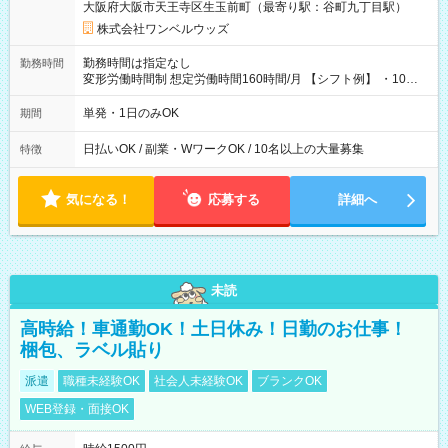
大阪府大阪市天王寺区生玉前町（最寄り駅：谷町九丁目駅）
株式会社ワンベルウッズ
勤務時間は指定なし
勤務時間
変形労働時間制 想定労働時間160時間/月 【シフト例】 ・10：
00～20：00
単発・1日のみOK
期間
日払いOK / 副業・WワークOK / 10名以上の大量募集
特徴
気になる！
応募する
詳細へ
未読
高時給！車通勤OK！土日休み！日勤のお仕事！
梱包、ラベル貼り
派遣
職種未経験OK
社会人未経験OK
ブランクOK
WEB登録・面接OK