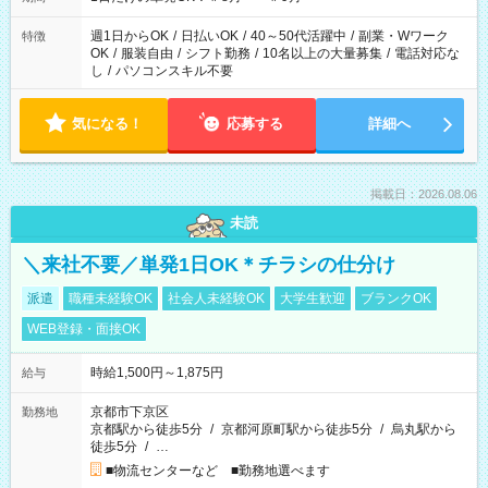
週1日からOK
/
日払いOK
/
40～50代活躍中
/
副業・Wワーク
特徴
OK
/
服装自由
/
シフト勤務
/
10名以上の大量募集
/
電話対応な
し
/
パソコンスキル不要
気になる！
応募する
詳細へ
掲載日：2026.08.06
未読
＼来社不要／単発1日OK＊チラシの仕分け
派遣
職種未経験OK
社会人未経験OK
大学生歓迎
ブランクOK
WEB登録・面接OK
時給1,500円～1,875円
給与
京都市下京区
勤務地
京都駅から徒歩5分
/
京都河原町駅から徒歩5分
/
烏丸駅から
徒歩5分
/
…
■物流センターなど ■勤務地選べます