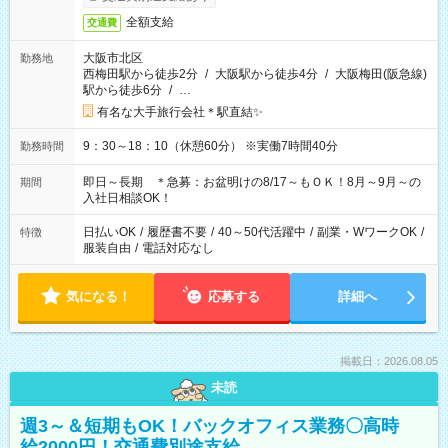
全額支給
交通費
大阪市北区
勤務地
西梅田駅から徒歩2分
/
大阪駅から徒歩4分
/
大阪梅田(阪急線)
駅から徒歩6分
/
…
有名な大手旅行会社＊駅直結✨
9：30～18：10（休憩60分） ※実働7時間40分
勤務時間
即日～長期 ＊急募：お盆明けの8/17～もＯＫ！8月～9月～の
期間
入社日相談OK！
日払いOK
/
履歴書不要
/
40～50代活躍中
/
副業・WワークOK
/
特徴
服装自由
/
電話対応なし
気になる！
応募する
詳細へ
掲載日：2026.08.05
未読
週3～＆短期もOK！バックオフィス業務〇高時
給2000円！交通費別途支給