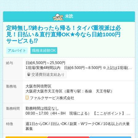
未読
定時無し⁉終わったら帰る！タイパ重視派は必
見！日払い＆直行直帰OK★今なら日給1000円
サービスも⁉
アルバイト
職種未経験OK
日給6,500円～25,500円
給与
1現場/実働4時間以内 日給6.500円～8.500円 ※上記は1現場(実
働4時間以内)あたりの給与です ※基本は1日あたり2現場(実働8
交通費別途支給あり
時間以内)をお任せします。その場合の支給額は日給1,3000円で
す ★研修期間20日間は「1現場/実働4時間以内 日給6.000円
大阪市阿倍野区
勤務地
～」ですが、今なら初出勤をした人は採用祝いで【日給+1.000
大阪府大阪市天王寺区（最寄り駅：各線 天王寺駅）
円】のボーナスが！★（その他待遇に変更ありません） 現場に
よっては早く終わることもあり！ その場合も給与金額は変わり
ファルクサービス株式会社
ません！ ≪給与例≫ ・週1日勤務 ㈪～㈮は本業のため㈯のみ
1現場/6.500×2現場＝日給13.000円×4日 ＝月給52.000円 ・週6
勤務時間は指定なし
勤務時間
日でレギュラー勤務(勤続1年) 1現場/7.200×2現場＝日給14.400
08:00～17:00（4H～8H 現場による） 【ここがポイント】 ◆
円×24日 ＝月給345.600円 ☆さらに「3現場の日」「夜勤に出
給与の日給保障あり！ 「4時間の現場」が「1時間」で終わった
る」などをして月に40万以上を稼ぐ人も☆ ◆支払い方法：日払
時も給料変わらず！ 「4時間の現場」のお給料をお支払いします
週1日からOK / 日払いOK / 副業・WワークOK / 10名以上の大量
特徴
い・週払い・月3回払いが選択可能 【試用期間】試用期間なし
♪ 1日にたくさんの現場をこなせば、高収入を実現可能！
募集