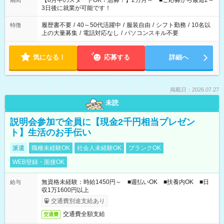
【8月中のスタートOK！急募！】2カ月～ ■ご応募から最短2～
期間
ね。 ※Wワーク希望の方へ 今ご覧のお仕事で希望する勤務時間
3日後に就業が可能です！
と、もう1つのお仕事の勤務時間。 合計で週40時間を超える場
合は応募できません。
履歴書不要
/
40～50代活躍中
/
服装自由
/
シフト勤務
/
10名以
特徴
上の大量募集
/
電話対応なし
/
パソコンスキル不要
気になる！
応募する
詳細へ
掲載日：2026.07.27
未読
説明会参加で全員に【現金2千円相当プレゼン
ト】生活のお手伝い
派遣
職種未経験OK
社会人未経験OK
ブランクOK
WEB登録・面接OK
無資格未経験：時給1450円～ ■週払いOK ■扶養内OK ■日
給与
収1万1600円以上
交通費別途支給あり
交通費全額支給
交通費