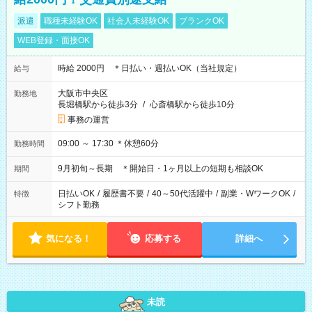
派遣
職種未経験OK
社会人未経験OK
ブランクOK
WEB登録・面接OK
時給 2000円 ＊日払い・週払いOK（当社規定）
給与
大阪市中央区
勤務地
長堀橋駅から徒歩3分
/
心斎橋駅から徒歩10分
事務の運営
09:00 ～ 17:30 ＊休憩60分
勤務時間
9月初旬～長期 ＊開始日・1ヶ月以上の短期も相談OK
期間
日払いOK
/
履歴書不要
/
40～50代活躍中
/
副業・WワークOK
/
特徴
シフト勤務
気になる！
応募する
詳細へ
未読