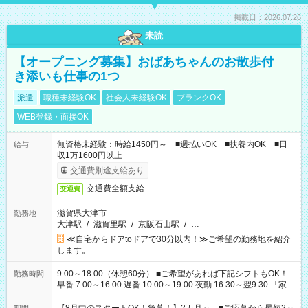
掲載日：2026.07.26
未読
【オープニング募集】おばあちゃんのお散歩付
き添いも仕事の1つ
派遣
職種未経験OK
社会人未経験OK
ブランクOK
WEB登録・面接OK
無資格未経験：時給1450円～ ■週払いOK ■扶養内OK ■日
給与
収1万1600円以上
交通費別途支給あり
交通費全額支給
交通費
滋賀県大津市
勤務地
大津駅
/
滋賀里駅
/
京阪石山駅
/
…
≪自宅からドアtoドアで30分以内！≫ご希望の勤務地を紹介
します。
9:00～18:00（休憩60分） ■ご希望があれば下記シフトもOK！
勤務時間
早番 7:00～16:00 遅番 10:00～19:00 夜勤 16:30～翌9:30 「家族
と休みを合わせたい」 「余裕を持って夕飯の準備がしたい」
「できれば残業はしたくない」 など、ご希望を教えてください