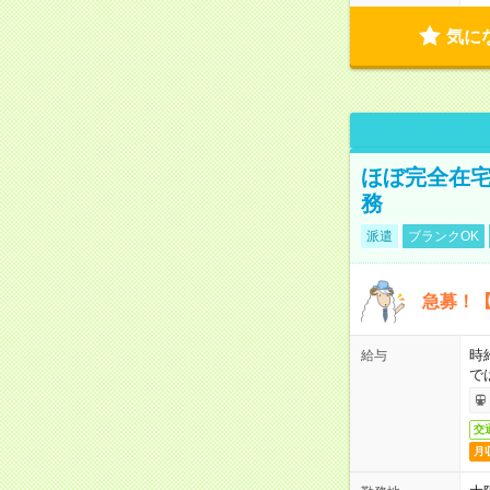
気に
ほぼ完全在宅
務
派遣
ブランクOK
急募！【
時
給与
で
交
月