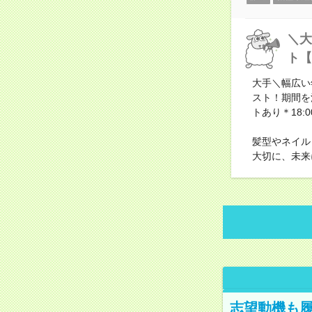
＼大
ト【
大手＼幅広い
スト！期間を
トあり＊18
髪型やネイル
大切に、未来
志望動機も履