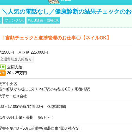
円＊＼人気の電話なし／健康診断の結果チェックの
K
ブランクOK
WEB登録・面接OK
し！書類チェックと進捗管理のお仕事〇【ネイルOK】
1500円 月収例 225,000円
交通費別途支給あり
全額支給
通費
20～25万円
収例
阪市中央区
筋本町駅から徒歩1分
/
本町駅から徒歩6分
/
肥後橋駅
大手サービス会社
:30～17:00(実働7時間30分 休憩1時間)
026年09月上旬～長期 ※9月～！
歴書不要
/
40～50代活躍中
/
服装自由
/
電話対応なし