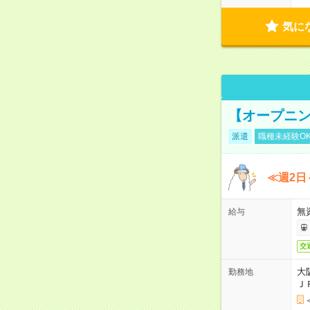
気に
【オープニン
派遣
職種未経験O
≪週2日
無
給与
交
大
勤務地
Ｊ