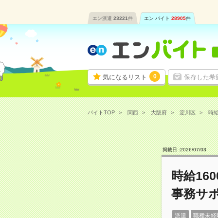
エン派遣
23221
件
エン バイト
28905
件
0
気になるリスト
保存した希
バイトTOP
関西
大阪府
淀川区
時給
掲載日 :
2026
/
07
/
03
時給16
事務サ
派遣
職種未経