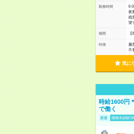
9:
勤務時間
夜
残
望
【
期間
履
特徴
不
気に
時給1600
で働く
派遣
職種未経験O