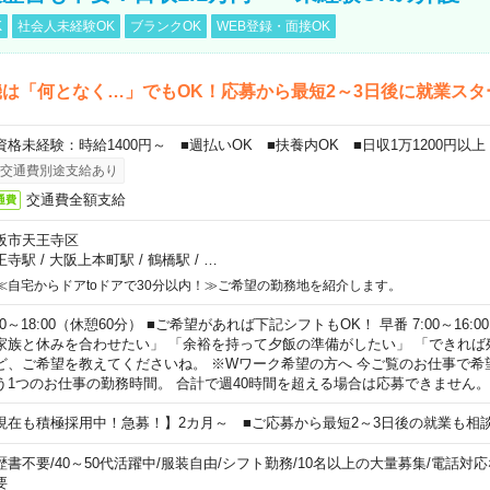
K
社会人未経験OK
ブランクOK
WEB登録・面接OK
は「何となく…」でもOK！応募から最短2～3日後に就業スタ
資格未経験：時給1400円～ ■週払いOK ■扶養内OK ■日収1万1200円以上
交通費別途支給あり
交通費全額支給
通費
阪市天王寺区
王寺駅
/
大阪上本町駅
/
鶴橋駅
/
…
≪自宅からドアtoドアで30分以内！≫ご希望の勤務地を紹介します。
00～18:00（休憩60分） ■ご希望があれば下記シフトもOK！ 早番 7:00～16:00 遅
家族と休みを合わせたい」 「余裕を持って夕飯の準備がしたい」 「できれば
ど、ご希望を教えてくださいね。 ※Wワーク希望の方へ 今ご覧のお仕事で希
う1つのお仕事の勤務時間。 合計で週40時間を超える場合は応募できません。
現在も積極採用中！急募！】2カ月～ ■ご応募から最短2～3日後の就業も相
歴書不要
/
40～50代活躍中
/
服装自由
/
シフト勤務
/
10名以上の大量募集
/
電話対応
要