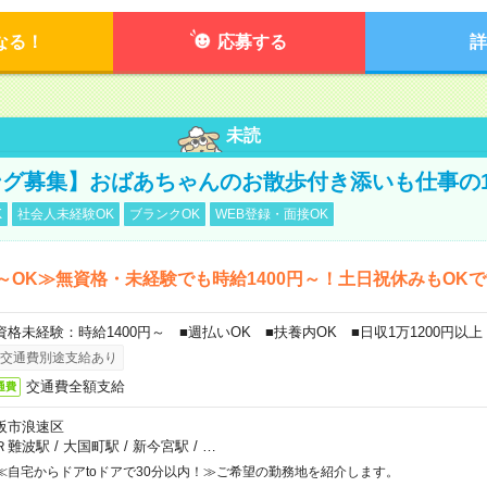
なる！
応募する
詳
未読
グ募集】おばあちゃんのお散歩付き添いも仕事の
K
社会人未経験OK
ブランクOK
WEB登録・面接OK
～OK≫無資格・未経験でも時給1400円～！土日祝休みもOK
資格未経験：時給1400円～ ■週払いOK ■扶養内OK ■日収1万1200円以上
交通費別途支給あり
交通費全額支給
通費
阪市浪速区
Ｒ難波駅
/
大国町駅
/
新今宮駅
/
…
≪自宅からドアtoドアで30分以内！≫ご希望の勤務地を紹介します。