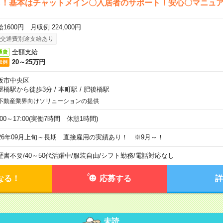
し！基本はチャットメイン〇入居者のサポート！安心〇マニュ
1600円 月収例 224,000円
交通費別途支給あり
全額支給
通費
20～25万円
収例
阪市中央区
屋橋駅から徒歩3分
/
本町駅
/
肥後橋駅
不動産業界向けソリューションの提供
:00～17:00(実働7時間 休憩1時間)
026年09月上旬～長期 直接雇用の実績あり！ ※9月～！
歴書不要
/
40～50代活躍中
/
服装自由
/
シフト勤務
/
電話対応なし
なる！
応募する
詳
未読