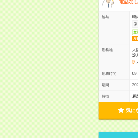
電話な
時給
給与
交
月
大
勤務地
淀
09
勤務時間
2
期間
履
特徴
気に