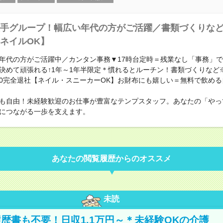
手グループ！幅広い年代の方がご活躍／書類づくりな
ネイルOK】
年代の方がご活躍中／カンタン事務▼17時台定時＝残業なし「事務」
決めて頑張れる↑1年～1年半限定＊慣れるとルーチン！書類づくりなど
:00完全退社【ネイル・スニーカーOK】お財布にも嬉しい＝無料で飲め
も自由！未経験歓迎のお仕事が豊富なテンプスタッフ。あなたの「やっ
につながる一歩を支えます。
あなたの閲覧履歴からのオススメ
未読
歴書も不要！日収1.1万円～＊未経験OKの介護