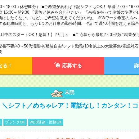
00～18:00（休憩60分） ■ご希望があれば下記シフトもOK！ 早番 7:00～16:00 遅
勤 16:30～翌9:30 「家族と休みを合わせたい」 「余裕を持って夕飯の準備
業はしたくない」 など、ご希望を教えてくださいね。 ※Wワーク希望の方へ
する勤務時間と、もう1つのお仕事の勤務時間。 合計で週40時間を超える場
8月中のスタートOK！急募！】2カ月～ ■ご応募から最短2～3日後に就業が
歴書不要
/
40～50代活躍中
/
服装自由
/
シフト勤務
/
10名以上の大量募集
/
電話対応
要
なる！
応募する
詳
未読
円＊＼シフト／めちゃレア！電話なし！カンタン！
K
ブランクOK
WEB登録・面接OK