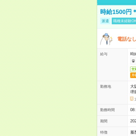
時給1500
派遣
職種未経験O
電話な
時給
給与
交
月
大
勤務地
堺
08
勤務時間
2
期間
履
特徴