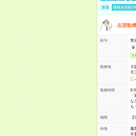
派遣
職種未経験O
志望動機
無
給与
交
大
勤務地
天
9:
勤務時間
「
な
も
【
期間
履
特徴
不