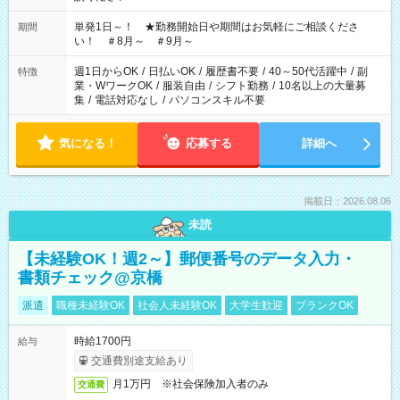
単発1日～！ ★勤務開始日や期間はお気軽にご相談くださ
期間
い！ ＃8月～ ＃9月～
週1日からOK
/
日払いOK
/
履歴書不要
/
40～50代活躍中
/
副
特徴
業・WワークOK
/
服装自由
/
シフト勤務
/
10名以上の大量募
集
/
電話対応なし
/
パソコンスキル不要
気になる！
応募する
詳細へ
掲載日：2026.08.06
未読
【未経験OK！週2～】郵便番号のデータ入力・
書類チェック@京橋
派遣
職種未経験OK
社会人未経験OK
大学生歓迎
ブランクOK
時給1700円
給与
交通費別途支給あり
月1万円 ※社会保険加入者のみ
交通費