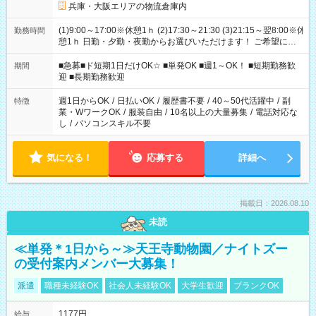
兵庫・大阪エリアの物流倉庫内
(1)9:00～17:00※休憩1ｈ (2)17:30～21:30 (3)21:15～翌8:00※休
勤務時間
憩1ｈ 日勤・夕勤・夜勤からお選びいただけます！ ご希望に合
わせて働けるお仕事です(*^^*) 【その他選べる勤務時間】 8-17
時/9-17時/9-18時/10-18時/11-21時/18-22時/20-翌4時/21-翌5
■急募■ド短期1日だけOK☆ ■単発OK ■週1～OK！ ■短期勤務歓
期間
時/22-翌6時/0-翌8時 ご自身のご都合で選んで頂ける完全自由シ
迎 ■長期勤務歓迎
フト！
週1日からOK
/
日払いOK
/
履歴書不要
/
40～50代活躍中
/
副
特徴
業・WワークOK
/
服装自由
/
10名以上の大量募集
/
電話対応な
し
/
パソコンスキル不要
気になる！
応募する
詳細へ
掲載日：2026.08.10
未読
≪単発＊1日から～≫天王寺動物園／ナイトズー
の受付案内メンバー大募集！
派遣
職種未経験OK
社会人未経験OK
大学生歓迎
ブランクOK
1177円
給与