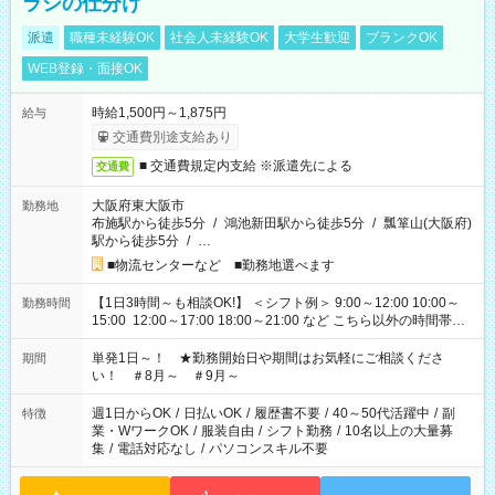
ラシの仕分け
派遣
職種未経験OK
社会人未経験OK
大学生歓迎
ブランクOK
WEB登録・面接OK
時給1,500円～1,875円
給与
交通費別途支給あり
■ 交通費規定内支給 ※派遣先による
交通費
大阪府東大阪市
勤務地
布施駅から徒歩5分
/
鴻池新田駅から徒歩5分
/
瓢箪山(大阪府)
駅から徒歩5分
/
…
■物流センターなど ■勤務地選べます
【1日3時間～も相談OK!】 ＜シフト例＞ 9:00～12:00 10:00～
勤務時間
15:00 12:00～17:00 18:00～21:00 など こちら以外の時間帯も
お気軽にご相談ください！
単発1日～！ ★勤務開始日や期間はお気軽にご相談くださ
期間
い！ ＃8月～ ＃9月～
週1日からOK
/
日払いOK
/
履歴書不要
/
40～50代活躍中
/
副
特徴
業・WワークOK
/
服装自由
/
シフト勤務
/
10名以上の大量募
集
/
電話対応なし
/
パソコンスキル不要