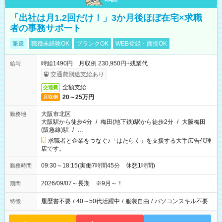
「出社は月1.2回だけ！」3か月後ほぼ在宅×求職
者の事務サポート
派遣
職種未経験OK
ブランクOK
WEB登録・面接OK
時給1490円 月収例 230,950円+残業代
給与
交通費別途支給あり
全額支給
交通費
20～25万円
月収例
大阪市北区
勤務地
大阪駅から徒歩4分
/
梅田(地下鉄)駅から徒歩2分
/
大阪梅田
(阪急線)駅
/
…
求職者と企業をつなぐ♪「はたらく」を支援する大手広告代理
店です。
09:30～18:15(実働7時間45分 休憩1時間)
勤務時間
2026/09/07～長期 ※9月～！
期間
履歴書不要
/
40～50代活躍中
/
服装自由
/
パソコンスキル不要
特徴