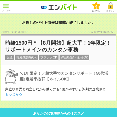
0
メニュー
気になる！
ログイン
お探しのバイト情報は掲載が終了しました。
掲載日 :2026
/
07
/
03
No.TSW26-0495553
時給1500円＊【8月開始】超大手！1年限定！
サポートメインのカンタン事務
派遣
職種未経験OK
ブランクOK
WEB登録・面接OK
＼1年限定！／超大手でカンタンサポート！50代活
躍↑定着率抜群【ネイルOK】
家庭や育児と両立しながら働く方も○働きやすいと評判の企業さま
...
もっとみる
あなたの閲覧履歴からのオススメ