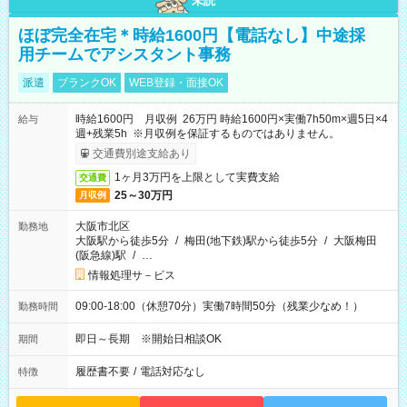
未読
ほぼ完全在宅＊時給1600円【電話なし】中途採
用チームでアシスタント事務
派遣
ブランクOK
WEB登録・面接OK
時給1600円 月収例 26万円 時給1600円×実働7h50m×週5日×4
給与
週+残業5h ※月収例を保証するものではありません。
交通費別途支給あり
1ヶ月3万円を上限として実費支給
交通費
25～30万円
月収例
大阪市北区
勤務地
大阪駅から徒歩5分
/
梅田(地下鉄)駅から徒歩5分
/
大阪梅田
(阪急線)駅
/
…
情報処理サ－ビス
09:00-18:00（休憩70分）実働7時間50分（残業少なめ！）
勤務時間
即日～長期 ※開始日相談OK
期間
履歴書不要
/
電話対応なし
特徴