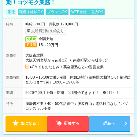
期！コツモク業務！
派遣
職種未経験OK
ブランクOK
WEB登録・面接OK
時給1700円 月収例 170,000円
給与
交通費別途支給あり
全額支給
交通費
15～20万円
月収例
大阪市北区
勤務地
大阪天満宮駅から徒歩2分
/
南森町駅から徒歩5分
●CMでもおなじみ！英会話塾などの運営企業
10:00～16:00(実働5時間 休憩1時間) ※時間の相談OK！希望に
勤務時間
合わせます♪例）10:00～19:00等
2026年09月上旬～長期 9月開始できます！ ※9月～！
期間
履歴書不要
/
40～50代活躍中
/
服装自由
/
電話対応なし
/
パソ
特徴
コンスキル不要
気になる！
応募する
詳細へ