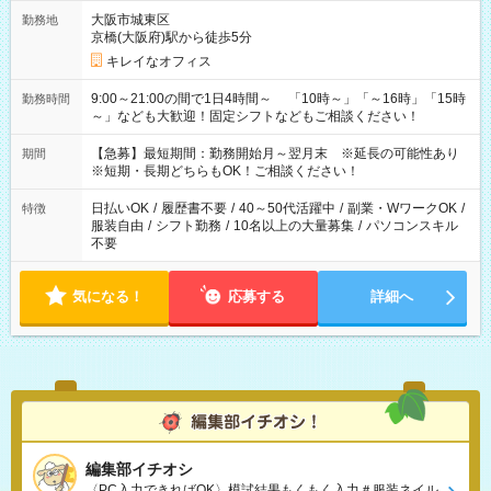
大阪市城東区
勤務地
京橋(大阪府)駅から徒歩5分
キレイなオフィス
9:00～21:00の間で1日4時間～ 「10時～」「～16時」「15時
勤務時間
～」なども大歓迎！固定シフトなどもご相談ください！
【急募】最短期間：勤務開始月～翌月末 ※延長の可能性あり
期間
※短期・長期どちらもOK！ご相談ください！
日払いOK
/
履歴書不要
/
40～50代活躍中
/
副業・WワークOK
/
特徴
服装自由
/
シフト勤務
/
10名以上の大量募集
/
パソコンスキル
不要
気になる！
応募する
詳細へ
編集部イチオシ
〈PC入力できればOK〉模試結果もくもく入力＃服装ネイル