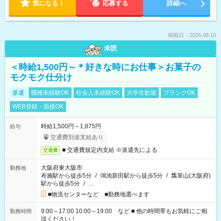
気になる！
応募する
詳細へ
掲載日：2026.08.10
未読
＜時給1,500円～＊好きな時にお仕事＞お菓子の
モクモク仕分け
派遣
職種未経験OK
社会人未経験OK
大学生歓迎
ブランクOK
WEB登録・面接OK
時給1,500円～1,875円
給与
交通費別途支給あり
■ 交通費規定内支給 ※派遣先による
交通費
大阪府東大阪市
勤務地
布施駅から徒歩5分
/
鴻池新田駅から徒歩5分
/
瓢箪山(大阪府)
駅から徒歩5分
/
…
■物流センターなど ■勤務地選べます
9:00～17:00 10:00～19:00 など ■ 他の時間帯もお気軽にご相
勤務時間
談ください！