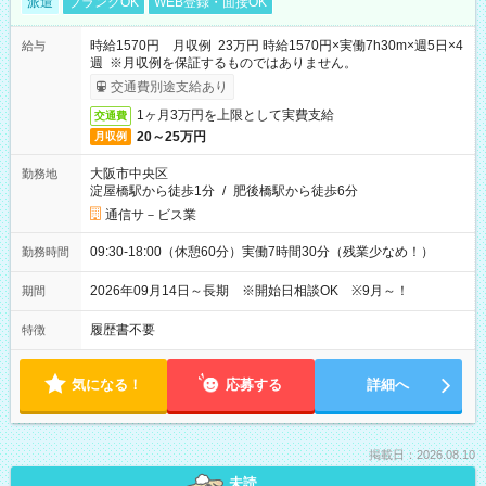
派遣
ブランクOK
WEB登録・面接OK
時給1570円 月収例 23万円 時給1570円×実働7h30m×週5日×4
給与
週 ※月収例を保証するものではありません。
交通費別途支給あり
1ヶ月3万円を上限として実費支給
交通費
20～25万円
月収例
大阪市中央区
勤務地
淀屋橋駅から徒歩1分
/
肥後橋駅から徒歩6分
通信サ－ビス業
09:30-18:00（休憩60分）実働7時間30分（残業少なめ！）
勤務時間
2026年09月14日～長期 ※開始日相談OK ※9月～！
期間
履歴書不要
特徴
気になる！
応募する
詳細へ
掲載日：2026.08.10
未読