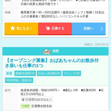
【現在も積極採用中！急募！】2カ月～ ■ご応募から最短2～3
期間
の方へ 今ご覧のお仕事で希望する勤務時間と、もう1つのお仕事
日後の就業も相談可能です！
の勤務時間。 合計で週40時間を超える場合は応募できません。
履歴書不要
/
40～50代活躍中
/
服装自由
/
シフト勤務
/
10名以
特徴
上の大量募集
/
電話対応なし
/
パソコンスキル不要
気になる！
応募する
詳細へ
掲載日：2026.08.10
未読
【オープニング募集】おばあちゃんのお散歩付
き添いも仕事の1つ
派遣
職種未経験OK
社会人未経験OK
ブランクOK
WEB登録・面接OK
無資格未経験：時給1400円～ ■週払いOK ■扶養内OK ■日
給与
収1万1200円以上
交通費別途支給あり
交通費全額支給
交通費