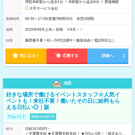
堺筋本町駅から徒歩1分
/
本町駅から徒歩6分
/
肥後橋駅
大手サービス会社
08:30～17:00(実働7時間30分 休憩1時間)
勤務時間
2026年09月上旬～長期 ※9月～！
期間
履歴書不要
/
40～50代活躍中
/
服装自由
/
電話対応なし
特徴
気になる！
応募する
詳細へ
未読
好きな場所で働けるイベントスタッフ☆人気イ
ベントも！来社不要！働いたその日に給料もら
える日払い◎｜阪
アルバイト
職種未経験OK
日給16,500円～
給与
＋交通費支給 ★交通費全額支給！ ★日払いOK！（規定あり） ┗