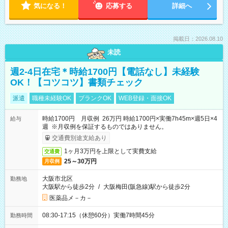
気になる！
応募する
詳細へ
掲載日：2026.08.10
未読
週2-4日在宅＊時給1700円【電話なし】未経験
OK！【コツコツ】書類チェック
派遣
職種未経験OK
ブランクOK
WEB登録・面接OK
時給1700円 月収例 26万円 時給1700円×実働7h45m×週5日×4
給与
週 ※月収例を保証するものではありません。
交通費別途支給あり
1ヶ月3万円を上限として実費支給
交通費
25～30万円
月収例
大阪市北区
勤務地
大阪駅から徒歩2分
/
大阪梅田(阪急線)駅から徒歩2分
医薬品メ－カ－
08:30-17:15（休憩60分）実働7時間45分
勤務時間