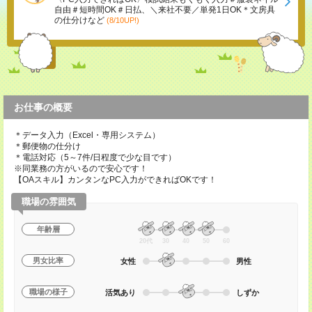
自由＃短時間OK＃日払、＼来社不要／単発1日OK＊文房具
の仕分けなど
(8/10UP!)
お仕事の概要
＊データ入力（Excel・専用システム）
＊郵便物の仕分け
＊電話対応（5～7件/日程度で少な目です）
※同業務の方がいるので安心です！
【OAスキル】カンタンなPC入力ができればOKです！
職場の雰囲気
年齢層
20代
30
40
50
60
男女比率
女性
男性
職場の様子
活気あり
しずか