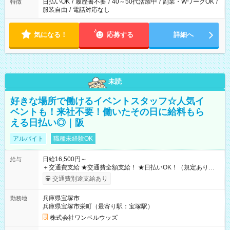
日払いOK
/
履歴書不要
/
40～50代活躍中
/
副業・WワークOK
/
特徴
服装自由
/
電話対応なし
気になる！
応募する
詳細へ
未読
好きな場所で働けるイベントスタッフ☆人気イ
ベントも！来社不要！働いたその日に給料もら
える日払い◎｜阪
アルバイト
職種未経験OK
日給16,500円～
給与
＋交通費支給 ★交通費全額支給！ ★日払いOK！（規定あり） ┗
働いたその日に現金GET♪ お仕事後はコンビニATMから 日払
交通費別途支給あり
い分を引き落とせます！ 【試用期間】試用期間なし
兵庫県宝塚市
勤務地
兵庫県宝塚市栄町（最寄り駅：宝塚駅）
株式会社ワンベルウッズ