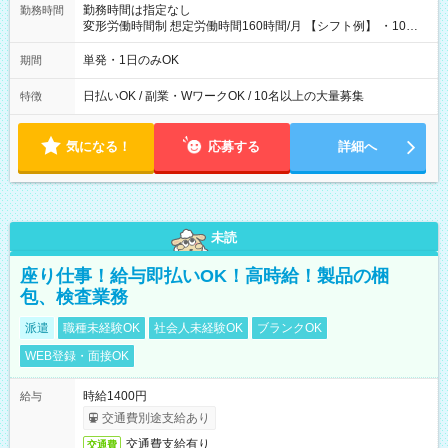
勤務時間は指定なし
勤務時間
変形労働時間制 想定労働時間160時間/月 【シフト例】 ・10：
00～20：00
単発・1日のみOK
期間
日払いOK / 副業・WワークOK / 10名以上の大量募集
特徴
気になる！
応募する
詳細へ
未読
座り仕事！給与即払いOK！高時給！製品の梱
包、検査業務
派遣
職種未経験OK
社会人未経験OK
ブランクOK
WEB登録・面接OK
時給1400円
給与
交通費別途支給あり
交通費支給有り
交通費