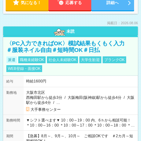
気になる！
応募する
詳細へ
掲載日：2026.08.06
未読
〈PC入力できればOK〉模試結果もくもく入力
＃服装ネイル自由＃短時間OK＃日払
派遣
職種未経験OK
社会人未経験OK
大学生歓迎
ブランクOK
WEB登録・面接OK
時給1600円
給与
大阪市北区
勤務地
西梅田駅から徒歩3分
/
大阪梅田(阪神線)駅から徒歩4分
/
大阪
駅から徒歩4分
/
…
大手事務センター
▼シフト選べます▼ 10：00～19：00 内、6ｈから相談可能！
勤務時間
＊10：00～16：00 ＊10：00～17：00 ＊10：00～18：00 ＊
11：00～19：00 ＊12：00～19：00 ＊13：00～19：00
【急募】8月～、9月～、10月～ ご相談OKです ＃2カ月～短
期間