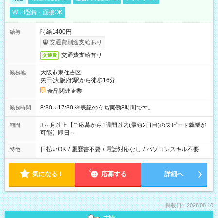
WEB登録・面接OK
時給1400円
給与
交通費別途支給あり
交通費支給有り
交通費
大阪市東住吉区
勤務地
矢田(大阪府)駅から徒歩16分
食品関連企業
8:30～17:30 ※表記のうち実働8時間です。
勤務時間
3ヶ月以上【ご応募から1週間以内(最短2日目)のスピード就業が
期間
可能】即日～
日払いOK
/
履歴書不要
/
電話対応なし
/
パソコンスキル不要
特徴
気になる！
応募する
詳細へ
掲載日：2026.08.10