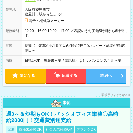
大阪府寝屋川市
勤務地
寝屋川市駅から徒歩5分
電子・機械系メーカー
10:00～16:00 10:00～17:00 ※表記のうち実働5時間から6時間で
勤務時間
す。
長期【ご応募から1週間以内(最短2日目)のスピード就業が可能】
期間
即日～
日払いOK
/
履歴書不要
/
電話対応なし
/
パソコンスキル不要
特徴
気になる！
応募する
詳細へ
掲載日：2026.08.05
未読
週3～＆短期もOK！バックオフィス業務〇高時
給2000円！交通費別途支給
派遣
職種未経験OK
社会人未経験OK
ブランクOK