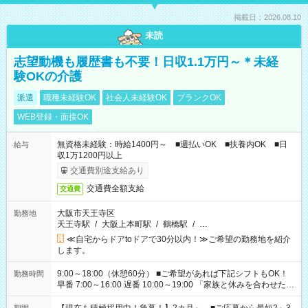
掲載日：2026.08.10
未読
志望動機も履歴書も不要！日収1.1万円～＊未経
験OKの介護
派遣
職種未経験OK
社会人未経験OK
ブランクOK
WEB登録・面接OK
無資格未経験：時給1400円～ ■週払いOK ■扶養内OK ■日
給与
収1万1200円以上
交通費別途支給あり
交通費全額支給
交通費
大阪市天王寺区
勤務地
天王寺駅
/
大阪上本町駅
/
鶴橋駅
/
…
≪自宅からドアtoドアで30分以内！≫ご希望の勤務地を紹介
します。
9:00～18:00（休憩60分） ■ご希望があれば下記シフトもOK！
勤務時間
早番 7:00～16:00 遅番 10:00～19:00 「家族と休みを合わせた
い」 「余裕を持って夕飯の準備がしたい」 「できれば残業はし
たくない」 など、ご希望を教えてくださいね。 ※Wワーク希望