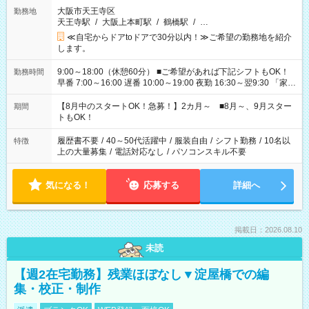
大阪市天王寺区
勤務地
天王寺駅
/
大阪上本町駅
/
鶴橋駅
/
…
≪自宅からドアtoドアで30分以内！≫ご希望の勤務地を紹介
します。
9:00～18:00（休憩60分） ■ご希望があれば下記シフトもOK！
勤務時間
早番 7:00～16:00 遅番 10:00～19:00 夜勤 16:30～翌9:30 「家族
と休みを合わせたい」 「余裕を持って夕飯の準備がしたい」
「できれば残業はしたくない」 など、ご希望を教えてください
【8月中のスタートOK！急募！】2カ月～ ■8月～、9月スター
期間
ね。 ※Wワーク希望の方へ 今ご覧のお仕事で希望する勤務時間
トもOK！
と、もう1つのお仕事の勤務時間。 合計で週40時間を超える場
合は応募できません。
履歴書不要
/
40～50代活躍中
/
服装自由
/
シフト勤務
/
10名以
特徴
上の大量募集
/
電話対応なし
/
パソコンスキル不要
気になる！
応募する
詳細へ
掲載日：2026.08.10
未読
【週2在宅勤務】残業ほぼなし▼淀屋橋での編
集・校正・制作