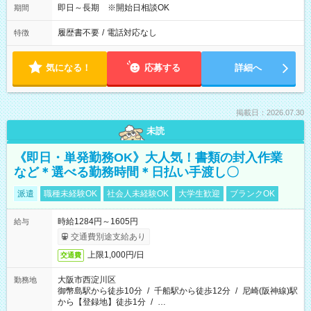
即日～長期 ※開始日相談OK
期間
履歴書不要
/
電話対応なし
特徴
気になる！
応募する
詳細へ
掲載日：2026.07.30
未読
《即日・単発勤務OK》大人気！書類の封入作業
など＊選べる勤務時間＊日払い手渡し〇
派遣
職種未経験OK
社会人未経験OK
大学生歓迎
ブランクOK
時給1284円～1605円
給与
交通費別途支給あり
上限1,000円/日
交通費
大阪市西淀川区
勤務地
御幣島駅から徒歩10分
/
千船駅から徒歩12分
/
尼崎(阪神線)駅
から【登録地】徒歩1分
/
…