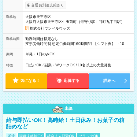
働いたその日に現金GET♪ お仕事後はコンビニATMから 日払
交通費別途支給あり
い分を引き落とせます！ 【試用期間】試用期間なし
大阪市天王寺区
勤務地
大阪府大阪市天王寺区生玉前町（最寄り駅：谷町九丁目駅）
株式会社ワンベルウッズ
勤務時間は指定なし
勤務時間
変形労働時間制 想定労働時間160時間/月 【シフト例】 ・10：
00～20：00
単発・1日のみOK
期間
日払いOK / 副業・WワークOK / 10名以上の大量募集
特徴
気になる！
応募する
詳細へ
未読
給与即払いOK！高時給！土日休み！お菓子の箱
詰めなど
派遣
職種未経験OK
社会人未経験OK
ブランクOK