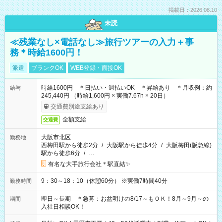
掲載日：2026.08.10
未読
≪残業なし×電話なし≫旅行ツアーの入力＋事
務＊時給1600円！
派遣
ブランクOK
WEB登録・面接OK
時給1600円 ＊日払い・週払いOK ＊昇給あり ＊月収例：約
給与
245,440円 （時給1,600円 × 実働7.67h × 20日）
交通費別途支給あり
全額支給
交通費
大阪市北区
勤務地
西梅田駅から徒歩2分
/
大阪駅から徒歩4分
/
大阪梅田(阪急線)
駅から徒歩6分
/
…
有名な大手旅行会社＊駅直結✨
9：30～18：10（休憩60分） ※実働7時間40分
勤務時間
即日～長期 ＊急募：お盆明けの8/17～もＯＫ！8月～9月～の
期間
入社日相談OK！