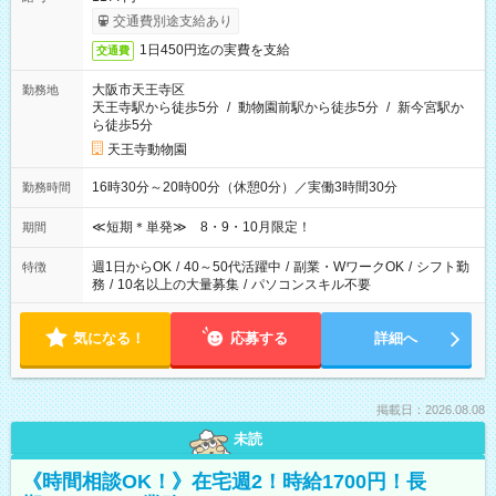
交通費別途支給あり
1日450円迄の実費を支給
交通費
大阪市天王寺区
勤務地
天王寺駅から徒歩5分
/
動物園前駅から徒歩5分
/
新今宮駅か
ら徒歩5分
天王寺動物園
16時30分～20時00分（休憩0分）／実働3時間30分
勤務時間
≪短期＊単発≫ 8・9・10月限定！
期間
週1日からOK
/
40～50代活躍中
/
副業・WワークOK
/
シフト勤
特徴
務
/
10名以上の大量募集
/
パソコンスキル不要
気になる！
応募する
詳細へ
掲載日：2026.08.08
未読
《時間相談OK！》在宅週2！時給1700円！長