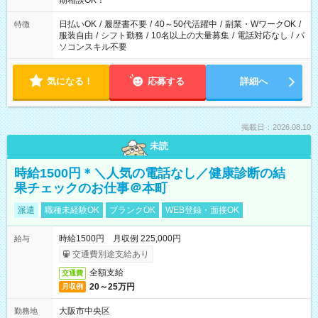
期相談OK！
日払いOK
/
履歴書不要
/
40～50代活躍中
/
副業・WワークOK
/
特徴
服装自由
/
シフト勤務
/
10名以上の大量募集
/
電話対応なし
/
パ
ソコンスキル不要
気になる！
応募する
詳細へ
掲載日：2026.08.10
未読
時給1500円＊＼人気の電話なし／健康診断の結
果チェックのお仕事＠本町
派遣
職種未経験OK
ブランクOK
WEB登録・面接OK
時給1500円 月収例 225,000円
給与
交通費別途支給あり
全額支給
交通費
20～25万円
月収例
大阪市中央区
勤務地