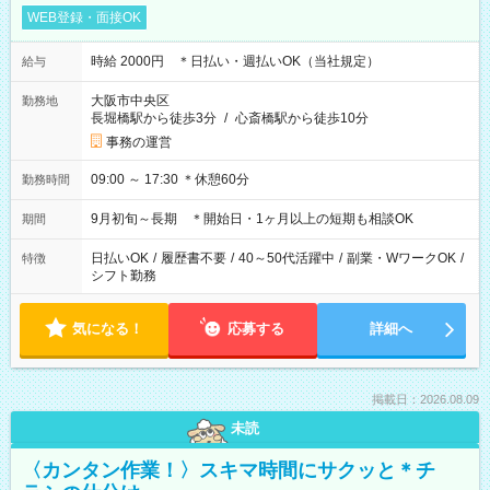
WEB登録・面接OK
時給 2000円 ＊日払い・週払いOK（当社規定）
給与
大阪市中央区
勤務地
長堀橋駅から徒歩3分
/
心斎橋駅から徒歩10分
事務の運営
09:00 ～ 17:30 ＊休憩60分
勤務時間
9月初旬～長期 ＊開始日・1ヶ月以上の短期も相談OK
期間
日払いOK
/
履歴書不要
/
40～50代活躍中
/
副業・WワークOK
/
特徴
シフト勤務
気になる！
応募する
詳細へ
掲載日：2026.08.09
未読
〈カンタン作業！〉スキマ時間にサクッと＊チ