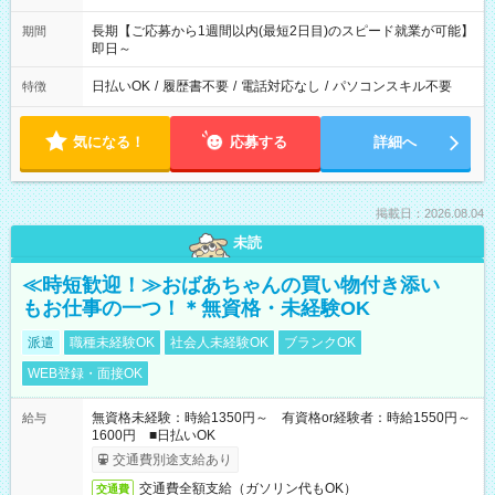
長期【ご応募から1週間以内(最短2日目)のスピード就業が可能】
期間
即日～
日払いOK
/
履歴書不要
/
電話対応なし
/
パソコンスキル不要
特徴
気になる！
応募する
詳細へ
掲載日：2026.08.04
未読
≪時短歓迎！≫おばあちゃんの買い物付き添い
もお仕事の一つ！＊無資格・未経験OK
派遣
職種未経験OK
社会人未経験OK
ブランクOK
WEB登録・面接OK
無資格未経験：時給1350円～ 有資格or経験者：時給1550円～
給与
1600円 ■日払いOK
交通費別途支給あり
交通費全額支給（ガソリン代もOK）
交通費