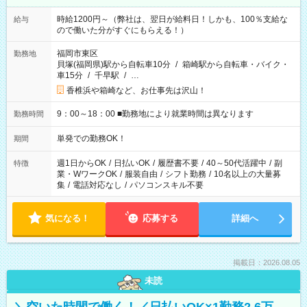
時給1200円～（弊社は、翌日が給料日！しかも、100％支給な
給与
ので働いた分がすぐにもらえる！）
福岡市東区
勤務地
貝塚(福岡県)駅から自転車10分
/
箱崎駅から自転車・バイク・
車15分
/
千早駅
/
…
香椎浜や箱崎など、お仕事先は沢山！
9：00～18：00 ■勤務地により就業時間は異なります
勤務時間
単発での勤務OK！
期間
週1日からOK
/
日払いOK
/
履歴書不要
/
40～50代活躍中
/
副
特徴
業・WワークOK
/
服装自由
/
シフト勤務
/
10名以上の大量募
集
/
電話対応なし
/
パソコンスキル不要
気になる！
応募する
詳細へ
掲載日：2026.08.05
未読