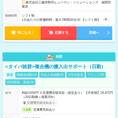
株式会社三越伊勢丹ヒューマン・ソリューションズ 福岡営
業所
シフト制
勤務時間
1日あたりの実働時間：最大7時間30分/日 【シフト例】 〈平
日〉9:30～18:30／12:30～21:30 休憩90分 実働7.5時間 〈土
日祝日〉9:30～18:30／12:30～21:30／10:00～19:00／11:00～
気になる！
20:00 休憩90分 実働7.5時間
応募する
詳細へ
未読
<タイパ抜群>複合機の搬入出サポート（日勤）
派遣
職種未経験OK
社会人未経験OK
大学生歓迎
ブランクOK
WEB登録・面接OK
時給1450円 ※交通費全額支給（規定あり） 【月収例】26.8万円
給与
（20日勤務＋残業20h）
交通費別途支給あり
交通費支給あり
交通費