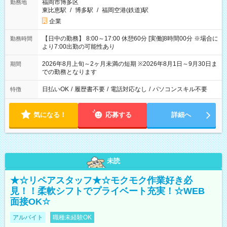
福岡市博多区
勤務地
東比恵駅
/
博多駅
/
福岡空港(鉄道)駅
企業
【日中の勤務】 8:00～17:00 休憩60分 [実働]8時間00分 ※場合に
勤務時間
より7:00出勤の可能性あり
2026年8月上旬～2ヶ月未満の短期 ※2026年8月1日～9月30日ま
期間
での勤務となります
日払いOK
/
履歴書不要
/
電話対応なし
/
パソコンスキル不要
特徴
気になる！
応募する
詳細へ
未読
★☆リペアスタッフ★☆モクモク作業好き必
見！！柔軟シフトでプライベート充実！☆WEB
面接OK☆
アルバイト
職種未経験OK