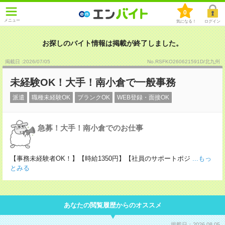
0
メニュー
気になる！
ログイン
お探しのバイト情報は掲載が終了しました。
掲載日 :2026
/
07
/
05
No.RSFKO260621591D/北九州
未経験OK！大手！南小倉で一般事務
派遣
職種未経験OK
ブランクOK
WEB登録・面接OK
急募！大手！南小倉でのお仕事
【事務未経験者OK！】【時給1350円】【社員のサポートポジ
...もっ
とみる
あなたの閲覧履歴からのオススメ
掲載日：2026.08.05