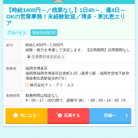
【時給1400円～／残業なし】1日4h～、週4日～
OKの営業事務！未経験歓迎／博多・東比恵エリ
ア
アルバイト
職種未経験OK
時給1,400円～1,500円
給与
経験・能力を考慮して決定します。 【試用期間】試用期間なし
交通費別途支給あり
福岡市博多区
勤務地
福岡県福岡市博多区比恵町3-25（最寄り駅：福岡市営地下鉄空
港線東比恵駅徒歩約7分）
株式会社ティ・アイ・エス
勤務時間は指定なし
勤務時間
9：00～17：00の間で、調整可 例） ・09：00～14：00（午後
からは家事に） ・10：00～16：00（朝はゆっくりスタート）
・13：00～17：00（午後から短時間で） ◎週4日～5日程度の
気になる！
勤務で、ご希望に合わせて調整します。 ◎今週は子供の行事
応募する
詳細へ
で…といったお休みも、お気軽にご相談ください。