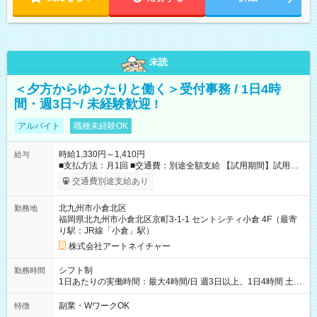
未読
＜夕方からゆったりと働く＞受付事務 / 1日4時
間・週3日~/ 未経験歓迎 !
アルバイト
職種未経験OK
時給1,330円～1,410円
給与
■支払方法：月1回 ■交通費：別途全額支給 【試用期間】試用期
間あり 試用期間の長さ：6ヶ月 雇用形態、給与は本採用時と同
交通費別途支給あり
じです。
北九州市小倉北区
勤務地
福岡県北九州市小倉北区京町3-1-1 セントシティ小倉 4F（最寄
り駅：JR線「小倉」駅）
株式会社アートネイチャー
シフト制
勤務時間
1日あたりの実働時間：最大4時間/日 週3日以上、1日4時間 土曜
や日曜のお休みも応相談 16:05～20:05 「昼間のレジの仕事とW
ワークで働きたい」 「夕食後の空いている時間を有効活用した
副業・WワークOK
特徴
い」など シフトや休み希望など随時ご相談下さい♪