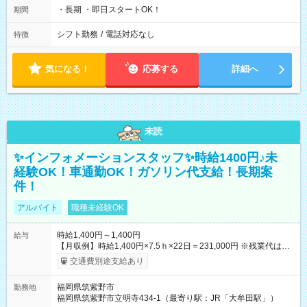
・長期 ・即日スタートOK！
期間
シフト勤務
/
電話対応なし
特徴
気になる！
応募する
詳細へ
未読
✨インフォメーションスタッフ✨時給1400円♪未
経験OK！車通勤OK！ガソリン代支給！長期案
件！
アルバイト
職種未経験OK
時給1,400円～1,400円
給与
【月収例】時給1,400円×7.5ｈ×22日＝231,000円 ※残業代は別
途全額支給します。 【試用期間】試用期間なし
交通費別途支給あり
福岡県筑紫野市
勤務地
福岡県筑紫野市立明寺434-1（最寄り駅：JR「大牟田駅」）