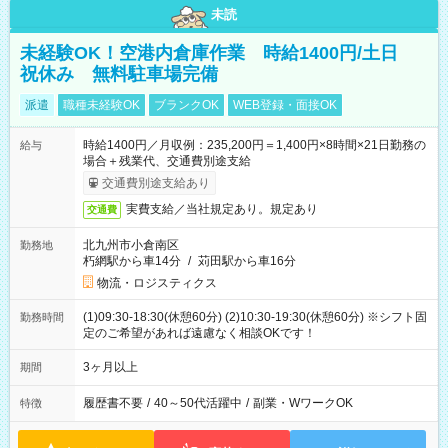
未読
未経験OK！空港内倉庫作業 時給1400円/土日
祝休み 無料駐車場完備
派遣
職種未経験OK
ブランクOK
WEB登録・面接OK
時給1400円／月収例：235,200円＝1,400円×8時間×21日勤務の
給与
場合＋残業代、交通費別途支給
交通費別途支給あり
実費支給／当社規定あり。規定あり
交通費
北九州市小倉南区
勤務地
朽網駅から車14分
/
苅田駅から車16分
物流・ロジスティクス
(1)09:30-18:30(休憩60分) (2)10:30-19:30(休憩60分) ※シフト固
勤務時間
定のご希望があれば遠慮なく相談OKです！
3ヶ月以上
期間
履歴書不要
/
40～50代活躍中
/
副業・WワークOK
特徴