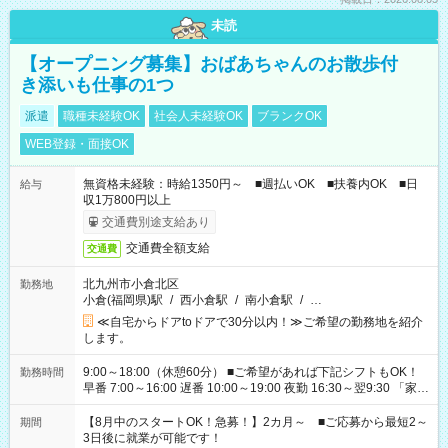
未読
【オープニング募集】おばあちゃんのお散歩付
き添いも仕事の1つ
派遣
職種未経験OK
社会人未経験OK
ブランクOK
WEB登録・面接OK
無資格未経験：時給1350円～ ■週払いOK ■扶養内OK ■日
給与
収1万800円以上
交通費別途支給あり
交通費全額支給
交通費
北九州市小倉北区
勤務地
小倉(福岡県)駅
/
西小倉駅
/
南小倉駅
/
…
≪自宅からドアtoドアで30分以内！≫ご希望の勤務地を紹介
します。
9:00～18:00（休憩60分） ■ご希望があれば下記シフトもOK！
勤務時間
早番 7:00～16:00 遅番 10:00～19:00 夜勤 16:30～翌9:30 「家族
と休みを合わせたい」 「余裕を持って夕飯の準備がしたい」
「できれば残業はしたくない」 など、ご希望を教えてください
【8月中のスタートOK！急募！】2カ月～ ■ご応募から最短2～
期間
ね。 ※Wワーク希望の方へ 今ご覧のお仕事で希望する勤務時間
3日後に就業が可能です！