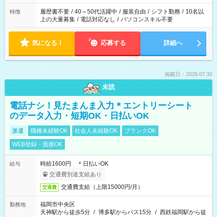
と、もう1つのお仕事の勤務時間。 合計で週40時間を超える場
合は応募できません。
履歴書不要
/
40～50代活躍中
/
服装自由
/
シフト勤務
/
10名以
特徴
上の大量募集
/
電話対応なし
/
パソコンスキル不要
気になる！
応募する
詳細へ
掲載日：2026.07.30
未読
電話ナシ！見たまんま入力＊エントリーシート
のデータ入力・短期OK・日払いOK
派遣
職種未経験OK
社会人未経験OK
ブランクOK
WEB登録・面接OK
時給1600円 ＊日払いOK
給与
交通費別途支給あり
交通費支給（上限15000円/月）
交通費
福岡市中央区
勤務地
天神駅から徒歩5分
/
博多駅からバス15分
/
西鉄福岡駅から徒