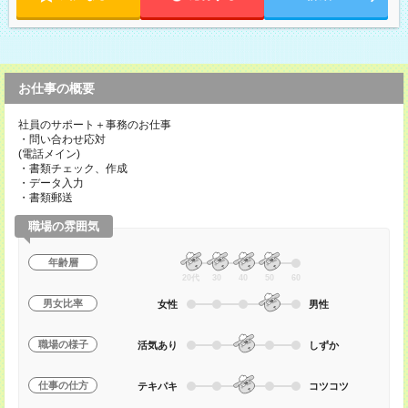
お仕事の概要
社員のサポート＋事務のお仕事
・問い合わせ応対
(電話メイン)
・書類チェック、作成
・データ入力
・書類郵送
職場の雰囲気
年齢層
20代
30
40
50
60
男女比率
女性
男性
職場の様子
活気あり
しずか
仕事の仕方
テキパキ
コツコツ