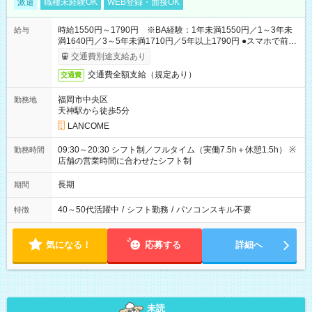
派遣
職種未経験OK
WEB登録・面接OK
時給1550円～1790円 ※BA経験：1年未満1550円／1～3年未
給与
満1640円／3～5年未満1710円／5年以上1790円 ●スマホで前払
いOK（※上限、条件あり）
交通費別途支給あり
交通費全額支給（規定あり）
交通費
福岡市中央区
勤務地
天神駅から徒歩5分
LANCOME
09:30～20:30 シフト制／フルタイム（実働7.5h＋休憩1.5h） ※
勤務時間
店舗の営業時間に合わせたシフト制
長期
期間
40～50代活躍中
/
シフト勤務
/
パソコンスキル不要
特徴
気になる！
応募する
詳細へ
未読