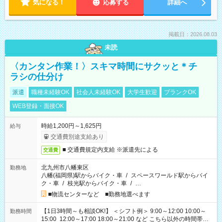
気になる！
応募する
詳細へ
掲載日：2026.08.03
未読
〈カンタン作業！〉スキマ時間にサクッと＊チ
ラシの仕分け
派遣
職種未経験OK
社会人未経験OK
大学生歓迎
ブランクOK
WEB登録・面接OK
時給1,200円～1,625円
給与
交通費別途支給あり
■ 交通費規定内支給 ※派遣先による
交通費
北九州市八幡東区
勤務地
八幡(福岡県)駅からバイク・車
/
スペースワールド駅からバイ
ク・車
/
枝光駅からバイク・車
/
…
■物流センターなど ■勤務地選べます
【1日3時間～も相談OK!】 ＜シフト例＞ 9:00～12:00 10:00～
勤務時間
15:00 12:00～17:00 18:00～21:00 など こちら以外の時間帯も