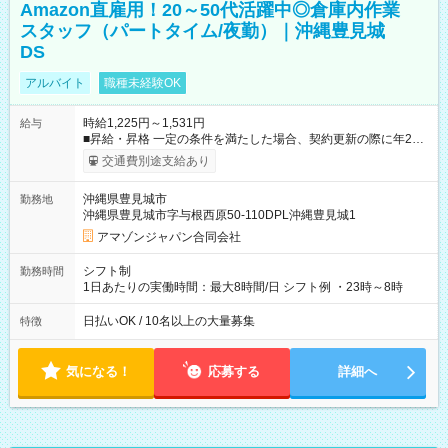
Amazon直雇用！20～50代活躍中◎倉庫内作業
スタッフ（パートタイム/夜勤）｜沖縄豊見城
DS
アルバイト
職種未経験OK
時給1,225円～1,531円
給与
■昇給・昇格 一定の条件を満たした場合、契約更新の際に年2回
まで昇給の機会があります。 ■正社員登用制度あり ※月末締/翌
交通費別途支給あり
月25日支払い ※時間外手当、別途支給 ※深夜割増賃金 (22:00～
翌5:00までは時給が25%UPします) ☆給与前払い制度有！
沖縄県豊見城市
勤務地
☆Amazon直雇用で安定して働けます！ 【試用期間】試用期間
沖縄県豊見城市字与根西原50-110DPL沖縄豊見城1
あり 試用期間の長さ：1週間 雇用形態、給与は本採用時と同じ
です。
アマゾンジャパン合同会社
シフト制
勤務時間
1日あたりの実働時間：最大8時間/日 シフト例 ・23時～8時
日払いOK / 10名以上の大量募集
特徴
気になる！
応募する
詳細へ