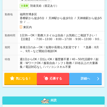
別途支給（規定あり）
交通費
福岡市博多区
勤務地
香椎駅から徒歩5分
/
天神駅から徒歩5分
/
天神南駅から徒歩5
分
/
…
東区内
1日3h～OK！勤務スタイルは自由！お気軽にご相談下さい！
勤務時間
【日勤】 ・7:00～13:00 ・8:00～17:00 ・9:00～13:00 ・9:00
～18:00 ・10:00～19:00 ・13:00～18:00 ・15:00～20:00 ・
16:00～19:00 【夜勤】 ・17:00～21:00 ・18:00～23:00 ・
単発1日のみ～OK！短期や長期も大歓迎です！ ＊急募：8月
期間
21:00～翌6:00 ・23:00～翌8:00 など（他時間多数あり！）
～、9月～など開始日相談OK
週1日からOK
/
日払いOK
/
履歴書不要
/
40～50代活躍中
/
副
特徴
業・WワークOK
/
服装自由
/
シフト勤務
/
10名以上の大量募
集
/
電話対応なし
/
パソコンスキル不要
気になる！
応募する
詳細へ
未読