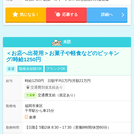
気になる！
応募する
詳細へ
未読
＜お店へ出荷用＞お菓子や軽食などのピッキン
グ/時給1250円
派遣
職種未経験OK
ブランクOK
時給1250円 日額平均1万円/月額21万円
給与
交通費別途支給あり
交通費支給（規定あり）
交通費
福岡市東区
勤務地
千早駅から車15分
倉庫
【日勤】5勤2休 8:30～17:30（実働8時間/休憩60分）
勤務時間