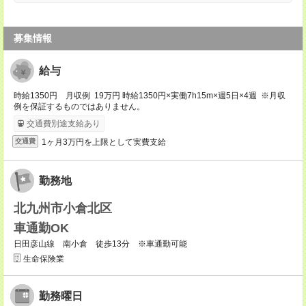
募集情報
給与
時給1350円 月収例 19万円 時給1350円×実働7h15m×週5日×4週 ※月収
例を保証するものではありません。
交通費別途支給あり
1ヶ月3万円を上限として実費支給
交通費
勤務地
北九州市小倉北区
車通勤OK
日田彦山線 南小倉 徒歩13分 ※車通勤可能
生命保険業
勤務曜日