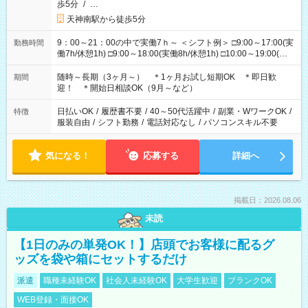
歩5分
/
…
天神南駅から徒歩5分
9：00～21：00の中で実働7ｈ～ ＜シフト例＞ □9:00～17:00(実
勤務時間
働7h/休憩1h) □9:00～18:00(実働8h/休憩1h) □10:00～19:00(実
働8h/休憩1h) □11:00～20:00(実働8h/休憩1h) □12:00～20:00(実
働7h/休憩1h) □12:00～21:00(実働7h/休憩1h) ＊固定OK ＊選べ
随時～長期（3ヶ月～） ＊1ヶ月お試し短期OK ＊即日歓
期間
る時間帯！
迎！ ＊開始日相談OK（9月～など）
日払いOK
/
履歴書不要
/
40～50代活躍中
/
副業・WワークOK
/
特徴
服装自由
/
シフト勤務
/
電話対応なし
/
パソコンスキル不要
気になる！
応募する
詳細へ
掲載日：2026.08.06
未読
【1日のみの単発OK！】店頭でお客様に配るグ
ッズを袋や箱にセットするだけ
派遣
職種未経験OK
社会人未経験OK
大学生歓迎
ブランクOK
WEB登録・面接OK