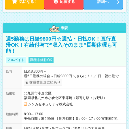
気になる！
応募する
詳細へ
未読
週5勤務は日給9800円☆週払・日払OK！直行直
帰OK！有給付与で”収入そのまま”長期休暇も可
能！
アルバイト
職種未経験OK
日給8,800円～
給与
週5日勤務の場合→日給9800円 ＼さらに！！／ 日・祝出勤で＋
1，000円/日 になります♪ ◆交通費支給あり ※規定あり ◆賞与
交通費別途支給あり
あり ※規定あり ◆資格手当あり ◆最大15万円の定着支援制度
あり ◆面接交通費3000円支給 ◆精勤手当あり ┗実勤務日数23日
北九州市小倉北区
勤務地
以上の社員に月1万円 ※有給休暇を除く ◆ファミリーサポート
福岡県北九州市小倉北区東篠崎（最寄り駅：片野駅）
あり ┗障害をもつ子を育てる社員に月1万円 ◆チャイルドサポー
トプランあり ┗自身/妻が不妊治療をしている社員に対し、 特
シンカセキュリティ株式会社
別休暇と治療費の補助 【試用期間】試用期間あり 試用期間の長
さ：3ヶ月 雇用形態、給与は本採用時と同じです。
8:00～17:00
勤務時間
実働時間：8時間/日 【勤務時間】8：00～17：00 実働8時間／
休憩1時間 ☆週2日～勤務OK！ ☆残業少なめ（月平均1～5時
間） 3か月以内の短期間勤務もOK★ ＊週4日以上働ける方のみ
日払いOK / 副業・WワークOK / 10名以上の大量募集
特徴