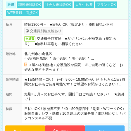
派遣
職種未経験OK
社会人未経験OK
大学生歓迎
ブランクOK
WEB登録・面接OK
時給1300円～ ■日払いOK（規定あり）※即日払い不可
給与
交通費別途支給あり
交通費全額支給 ■ガソリン代も全額支給（規定あ
交通費
り） ■無料駐車場もご相談ください
北九州市小倉北区
勤務地
小倉(福岡県)駅
/
西小倉駅
/
南小倉駅
/
…
＜選べる勤務地＞介護施設や病院 ※ご自宅の近くなど、お
好きな場所を選べます！
★1日5時間～OK！ （例）9:00～18:00のあいだ もちろん1日8時
勤務時間
間のお仕事もご紹介可能です！ご希望をお聞かせください！★
家庭の都合でお休みが必要な場合も遠慮なくご相談ください。
※週最低15時間以上の勤務が必要です
短期2ヵ月～のお仕事です。開始日はご相談ください！ ★急募
期間
です！
日払いOK
/
履歴書不要
/
40～50代活躍中
/
副業・WワークOK
/
特徴
服装自由
/
シフト勤務
/
10名以上の大量募集
/
電話対応なし
/
パ
ソコンスキル不要