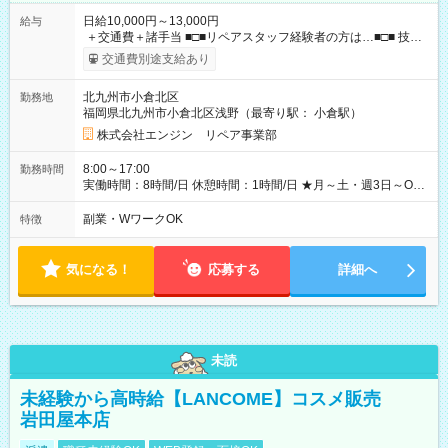
日給10,000円～13,000円
給与
＋交通費＋諸手当 ■□■リペアスタッフ経験者の方は…■□■ 技術
チェック後に日給を決定します！ ・現場数に応じて『日給が1.2
交通費別途支給あり
倍』！ ・その他手当により『1.5倍』になることも…！ ・その
他1日ごとの評価ポイントもあり 頑張った分だけ評価されます！
北九州市小倉北区
勤務地
◆交通費規定支給 ◆残業手当あり ◆子供手当あり ◆宿泊手当あり
福岡県北九州市小倉北区浅野（最寄り駅： 小倉駅）
(2000円/1日) ※宿泊を伴う現場の場合 ◆先輩スタッフの給与例
﹋﹋﹋﹋﹋﹋﹋﹋﹋﹋﹋ ・週5日勤務Aさん ＞＞日給10，000円
株式会社エンジン リペア事業部
×20勤務 ＞＞月収20万円＋諸手当 【試用期間】試用期間あり 試
用期間の長さ：6ヶ月 ※ 雇用形態と給与に、本採用時と異なる
8:00～17:00
勤務時間
部分があります。 雇用形態：本採用時と同じです。 給与：日
実働時間：8時間/日 休憩時間：1時間/日 ★月～土・週3日～OK
給 8,460円以上 ::::: ::::: ::::: ::::: ::::: :::::: 120勤務までは日給8，460
★週4～5日入れる方大歓迎！※日時相談OK ★時期により連休取
円 121勤務目から日給10，000円～ となります。
得も可能！ ＼毎月希望シフト提出で働きやすい！／ 毎月20日ま
副業・WワークOK
特徴
::::: ::::: ::::: ::::: ::::: ::::::
でに翌月の勤務希望シフトを提出◎ ※シフト変更は前週までに
相談OK
気になる！
応募する
詳細へ
未読
未経験から高時給【LANCOME】コスメ販売
岩田屋本店