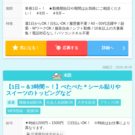
お気軽にご相談ください！
単発1日～！ ★勤務開始日や期間はお気軽にご相談くださ
期間
い！ ＃8月～ ＃9月～
週1日からOK
/
日払いOK
/
履歴書不要
/
40～50代活躍中
/
副
特徴
業・WワークOK
/
服装自由
/
シフト勤務
/
10名以上の大量募
集
/
電話対応なし
/
パソコンスキル不要
気になる！
応募する
詳細へ
掲載日：2026.08.06
未読
【1日～＆3時間～！】ぺたぺた＊シール貼りや
スイーツのトッピングなど
派遣
職種未経験OK
社会人未経験OK
大学生歓迎
ブランクOK
WEB登録・面接OK
▼時給1200円～1500円 ◎日払いOK！ ※時給はお仕事により
給与
異なります。
交通費別途支給あり