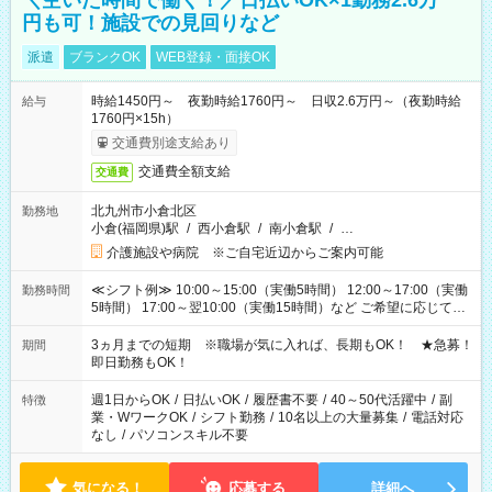
＼空いた時間で働く！／日払いOK×1勤務2.6万
円も可！施設での見回りなど
派遣
ブランクOK
WEB登録・面接OK
時給1450円～ 夜勤時給1760円～ 日収2.6万円～（夜勤時給
給与
1760円×15h）
交通費別途支給あり
交通費全額支給
交通費
北九州市小倉北区
勤務地
小倉(福岡県)駅
/
西小倉駅
/
南小倉駅
/
…
介護施設や病院 ※ご自宅近辺からご案内可能
≪シフト例≫ 10:00～15:00（実働5時間） 12:00～17:00（実働
勤務時間
5時間） 17:00～翌10:00（実働15時間）など ご希望に応じて、
働く時間は調整できます！ お気軽に担当へ相談ください！
3ヵ月までの短期 ※職場が気に入れば、長期もOK！ ★急募！
期間
即日勤務もOK！
週1日からOK
/
日払いOK
/
履歴書不要
/
40～50代活躍中
/
副
特徴
業・WワークOK
/
シフト勤務
/
10名以上の大量募集
/
電話対応
なし
/
パソコンスキル不要
気になる！
応募する
詳細へ