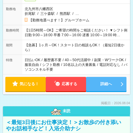
北九州市八幡西区
勤務地
折尾駅
/
三ケ森駅
/
熊西駅
/
…
【勤務地選べます！】グループホーム
【1日5時間～OK】ご希望の時間をご相談ください！ ▼シフト例
勤務時間
日勤 9:00～18:00 早番 7:00～16:00 遅番 10:00～19:00 時
短 10:00～15:00 上記はあくまで一例です。 「夕方までには帰
宅しておきたい」 「朝はゆっくりのスタートがいい」 「お昼の
【急募】1ヶ月～OK！スタート日の相談もOK！（最短2日後か
期間
時間を有効に使いたい」 など、ご希望があれば教えてください
ら）
ね。
日払いOK
/
履歴書不要
/
40～50代活躍中
/
副業・WワークOK
/
特徴
服装自由
/
シフト勤務
/
10名以上の大量募集
/
電話対応なし
/
パ
ソコンスキル不要
気になる！
応募する
詳細へ
掲載日：2026.08.04
未読
＜最短3日後にお仕事決定！＞お散歩の付き添い
やお話相手など！入浴介助ナシ