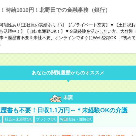
！時給1610円！北野田での金融事務（銀行）
可能性あり(正社員の実績あり！)】【/プライベート充実】▼【土日祝
も活躍中！】【自転車通勤OK！】▼金融経験を活かしたい方、大歓迎
事＊履歴書不要＆来社不要、オンラインですぐにWeb登録OK #初
K
あなたの閲覧履歴からのオススメ
未読
歴書も不要！日収1.1万円～＊未経験OKの介護
K
社会人未経験OK
ブランクOK
WEB登録・面接OK