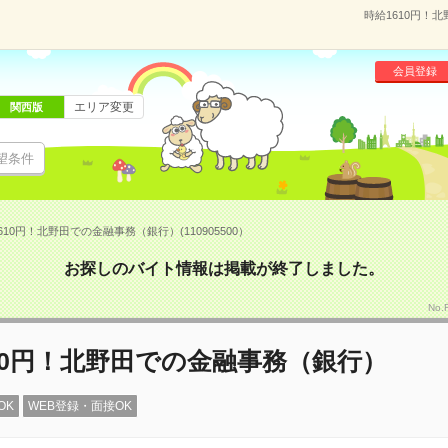
時給1610円！北
会員登録
エリア変更
関西版
望条件
610円！北野田での金融事務（銀行）(110905500）
お探しのバイト情報は掲載が終了しました。
No.
10円！北野田での金融事務（銀行）
OK
WEB登録・面接OK