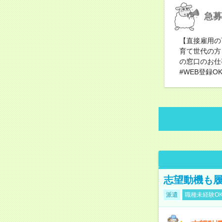
急募
【直接雇用の
育て世代の方
の窓口のお仕
#WEB登録O
志望動機も履
派遣
職種未経験O