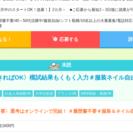
8月中のスタートOK！急募！】2カ月～ ■ご応募から最短2～3日後に就業が
歴書不要
/
40～50代活躍中
/
服装自由
/
シフト勤務
/
10名以上の大量募集
/
電話対応
要
なる！
応募する
詳
未読
きればOK〉模試結果もくもく入力＃服装ネイル自
K
社会人未経験OK
大学生歓迎
ブランクOK
WEB登録・面接OK
不要〉選考はオンラインで完結！ ＃履歴書不要＃服装＆ネイル
1600円