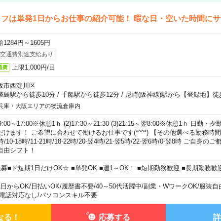
フは単発1日からお仕事の紹介可能！ 暇な日・空いた時間に
1284円～1605円
交通費別途支給あり
上限1,000円/日
通費
阪市西淀川区
幣島駅から徒歩10分
/
千船駅から徒歩12分
/
尼崎(阪神線)駅から【登録地】徒
兵庫・大阪エリアの物流倉庫内
)9:00～17:00※休憩1ｈ (2)17:30～21:30 (3)21:15～翌8:00※休憩1ｈ 
だけます！ ご希望に合わせて働けるお仕事です(*^^*) 【その他選べる勤務時間】 8-1
時/10-18時/11-21時/18-22時/20-翌4時/21-翌5時/22-翌6時/0-翌8時 ご
自由シフト！
急募■ド短期1日だけOK☆ ■単発OK ■週1～OK！ ■短期勤務歓迎 ■長期勤務歓
1日からOK
/
日払いOK
/
履歴書不要
/
40～50代活躍中
/
副業・WワークOK
/
服装自
電話対応なし
/
パソコンスキル不要
なる！
応募する
詳