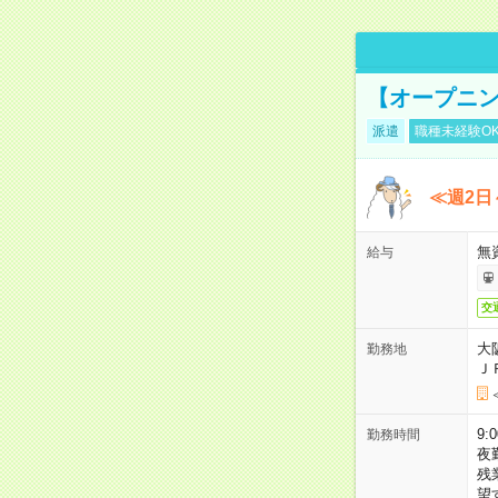
【オープニン
派遣
職種未経験O
≪週2日
無
給与
交
大
勤務地
Ｊ
9:
勤務時間
夜
残
望