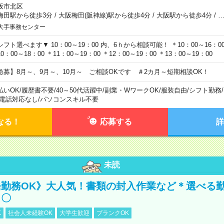
阪市北区
梅田駅から徒歩3分
/
大阪梅田(阪神線)駅から徒歩4分
/
大阪駅から徒歩4分
/
大手事務センター
シフト選べます▼ 10：00～19：00 内、6ｈから相談可能！ ＊10：00～16：00 
0：00～18：00 ＊11：00～19：00 ＊12：00～19：00 ＊13：00～19：00
急募】8月～、9月～、10月～ ご相談OKです ＃2カ月～短期相談OK！
払いOK
/
履歴書不要
/
40～50代活躍中
/
副業・WワークOK
/
服装自由
/
シフト勤務
/
電話対応なし
/
パソコンスキル不要
なる！
応募する
詳
未読
勤務OK》大人気！書類の封入作業など＊選べる
し〇
K
社会人未経験OK
大学生歓迎
ブランクOK