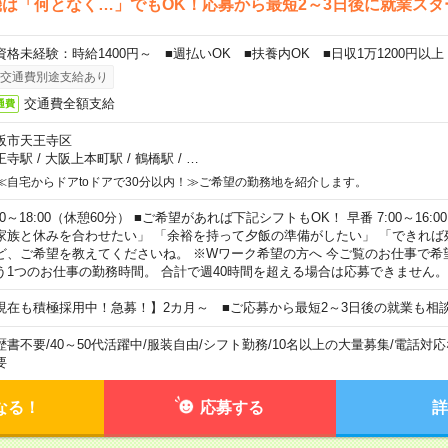
は「何となく…」でもOK！応募から最短2～3日後に就業スタ
資格未経験：時給1400円～ ■週払いOK ■扶養内OK ■日収1万1200円以上
交通費別途支給あり
交通費全額支給
通費
阪市天王寺区
王寺駅
/
大阪上本町駅
/
鶴橋駅
/
…
≪自宅からドアtoドアで30分以内！≫ご希望の勤務地を紹介します。
00～18:00（休憩60分） ■ご希望があれば下記シフトもOK！ 早番 7:00～16:00 遅
家族と休みを合わせたい」 「余裕を持って夕飯の準備がしたい」 「できれば
ど、ご希望を教えてくださいね。 ※Wワーク希望の方へ 今ご覧のお仕事で希
う1つのお仕事の勤務時間。 合計で週40時間を超える場合は応募できません。
現在も積極採用中！急募！】2カ月～ ■ご応募から最短2～3日後の就業も相
歴書不要
/
40～50代活躍中
/
服装自由
/
シフト勤務
/
10名以上の大量募集
/
電話対応
要
なる！
応募する
詳