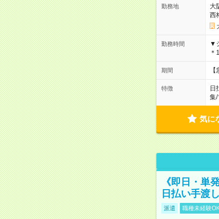
大
勤務地
西
▼
勤務時間
＊1
【
期間
日
特徴
集
/
気に
《即日・単発
日払い手渡
派遣
職種未経験O