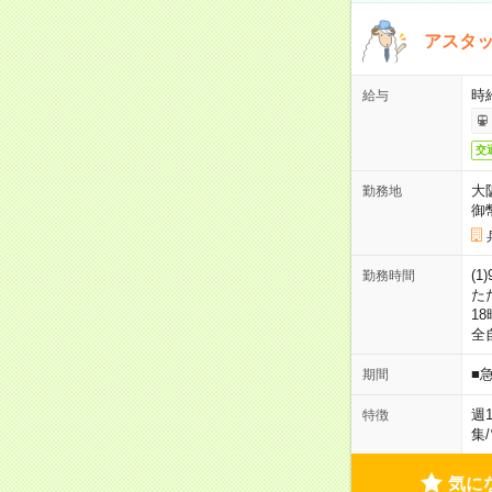
アスタッ
時給
給与
交
大
勤務地
御
(1
勤務時間
た
18
全
■
期間
週
特徴
集
/
気に