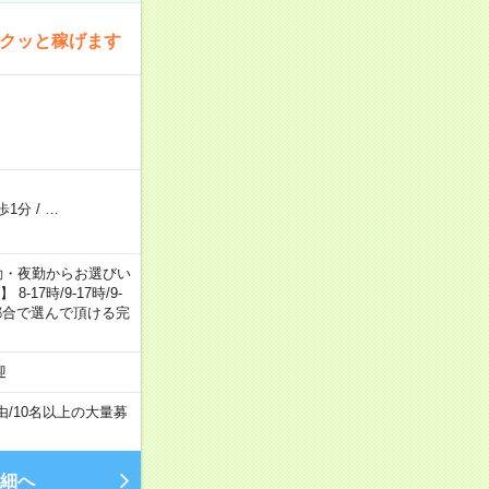
サクッと稼げます
歩1分
/
…
日勤・夕勤・夜勤からお選びい
7時/9-17時/9-
自身のご都合で選んで頂ける完
迎
由
/
10名以上の大量募
細へ