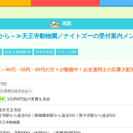
未読
から～≫天王寺動物園／ナイトズーの受付案内メ
K
社会人未経験OK
大学生歓迎
ブランクOK
～40代・50代・60代の方々が勤務中！お友達同士の応募大歓
77円
交通費別途支給あり
1日450円迄の実費を支給
通費
阪市天王寺区
王寺駅から徒歩5分
/
動物園前駅から徒歩5分
/
新今宮駅から徒歩5分
天王寺動物園
6時30分～20時00分（休憩0分）／実働3時間30分