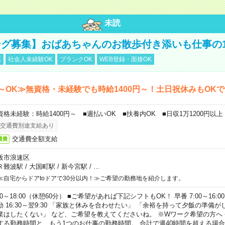
未読
グ募集】おばあちゃんのお散歩付き添いも仕事の
K
社会人未経験OK
ブランクOK
WEB登録・面接OK
～OK≫無資格・未経験でも時給1400円～！土日祝休みもOK
資格未経験：時給1400円～ ■週払いOK ■扶養内OK ■日収1万1200円以上
交通費別途支給あり
交通費全額支給
通費
阪市浪速区
Ｒ難波駅
/
大国町駅
/
新今宮駅
/
…
≪自宅からドアtoドアで30分以内！≫ご希望の勤務地を紹介します。
00～18:00（休憩60分） ■ご希望があれば下記シフトもOK！ 早番 7:00～16:00 遅
勤 16:30～翌9:30 「家族と休みを合わせたい」 「余裕を持って夕飯の準備
業はしたくない」 など、ご希望を教えてくださいね。 ※Wワーク希望の方へ
する勤務時間と、もう1つのお仕事の勤務時間。 合計で週40時間を超える場