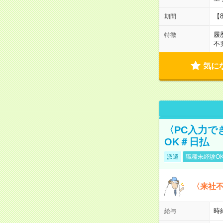
【
期間
履
特徴
不
気に
〈PC入力で
OK＃日払
派遣
職種未経験O
〈来社
時給
給与