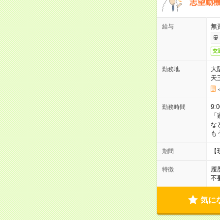
志望動機
無
給与
交
大
勤務地
天
9:
勤務時間
「
な
も
【
期間
履
特徴
不
気に