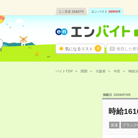
エン派遣
23427
件
エン バイト
28905
件
0
気になるリスト
保存した希
バイトTOP
関西
大阪府
中区
時給1
掲載日 :
2026
/
07
/
05
時給16
派遣
ブランク