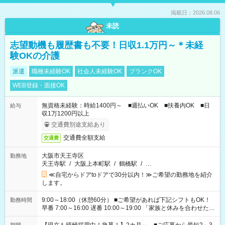
掲載日：2026.08.06
未読
志望動機も履歴書も不要！日収1.1万円～＊未経
験OKの介護
派遣
職種未経験OK
社会人未経験OK
ブランクOK
WEB登録・面接OK
無資格未経験：時給1400円～ ■週払いOK ■扶養内OK ■日
給与
収1万1200円以上
交通費別途支給あり
交通費全額支給
交通費
大阪市天王寺区
勤務地
天王寺駅
/
大阪上本町駅
/
鶴橋駅
/
…
≪自宅からドアtoドアで30分以内！≫ご希望の勤務地を紹介
します。
9:00～18:00（休憩60分） ■ご希望があれば下記シフトもOK！
勤務時間
早番 7:00～16:00 遅番 10:00～19:00 「家族と休みを合わせた
い」 「余裕を持って夕飯の準備がしたい」 「できれば残業はし
たくない」 など、ご希望を教えてくださいね。 ※Wワーク希望