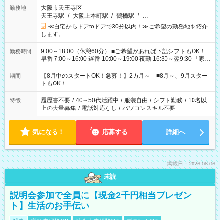
大阪市天王寺区
勤務地
天王寺駅
/
大阪上本町駅
/
鶴橋駅
/
…
≪自宅からドアtoドアで30分以内！≫ご希望の勤務地を紹介
します。
9:00～18:00（休憩60分） ■ご希望があれば下記シフトもOK！
勤務時間
早番 7:00～16:00 遅番 10:00～19:00 夜勤 16:30～翌9:30 「家族
と休みを合わせたい」 「余裕を持って夕飯の準備がしたい」
「できれば残業はしたくない」 など、ご希望を教えてください
【8月中のスタートOK！急募！】2カ月～ ■8月～、9月スター
期間
ね。 ※Wワーク希望の方へ 今ご覧のお仕事で希望する勤務時間
トもOK！
と、もう1つのお仕事の勤務時間。 合計で週40時間を超える場
合は応募できません。
履歴書不要
/
40～50代活躍中
/
服装自由
/
シフト勤務
/
10名以
特徴
上の大量募集
/
電話対応なし
/
パソコンスキル不要
気になる！
応募する
詳細へ
掲載日：2026.08.06
未読
説明会参加で全員に【現金2千円相当プレゼン
ト】生活のお手伝い