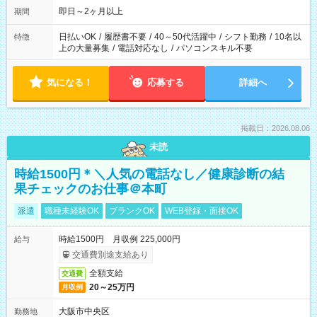
即日～2ヶ月以上
期間
日払いOK
/
履歴書不要
/
40～50代活躍中
/
シフト勤務
/
10名以
特徴
上の大量募集
/
電話対応なし
/
パソコンスキル不要
気になる！
応募する
詳細へ
掲載日：2026.08.06
未読
時給1500円＊＼人気の電話なし／健康診断の結
果チェックのお仕事＠本町
派遣
職種未経験OK
ブランクOK
WEB登録・面接OK
時給1500円 月収例 225,000円
給与
交通費別途支給あり
全額支給
交通費
20～25万円
月収例
大阪市中央区
勤務地