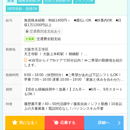
派遣
職種未経験OK
社会人未経験OK
ブランクOK
WEB登録・面接OK
無資格未経験：時給1400円～ ■週払いOK ■扶養内OK ■日
給与
収1万1200円以上
交通費別途支給あり
交通費全額支給
交通費
大阪市天王寺区
勤務地
天王寺駅
/
大阪上本町駅
/
鶴橋駅
/
…
≪自宅からドアtoドアで30分以内！≫ご希望の勤務地を紹介
します。
9:00～18:00（休憩60分） ■ご希望があれば下記シフトもOK！
勤務時間
早番 7:00～16:00 遅番 10:00～19:00 「家族と休みを合わせた
い」 「余裕を持って夕飯の準備がしたい」 「できれば残業はし
たくない」 など、ご希望を教えてくださいね。 ※Wワーク希望
【現在も積極採用中！急募！】2カ月～ ■8月～、9月スタート
期間
の方へ 今ご覧のお仕事で希望する勤務時間と、もう1つのお仕事
もOK！
の勤務時間。 合計で週40時間を超える場合は応募できません。
履歴書不要
/
40～50代活躍中
/
服装自由
/
シフト勤務
/
10名以
特徴
上の大量募集
/
電話対応なし
/
パソコンスキル不要
気になる！
応募する
詳細へ