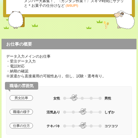
メンバー大募集！、〈カンタン作業！〉スキマ時間にサクッ
と＊お菓子の仕分けなど
(8/6UP!)
お仕事の概要
データ入力メインのお仕事
・受注データ入力
・電話対応
・納期の確認
※派遣から直接雇用の可能性あり。但し、試験・選考有り。
職場の雰囲気
男女比率
女性
男性
職場の様子
活気あり
しずか
仕事の仕方
テキパキ
コツコツ