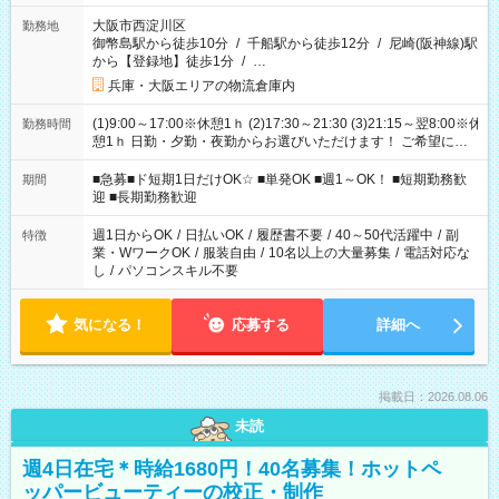
大阪市西淀川区
勤務地
御幣島駅から徒歩10分
/
千船駅から徒歩12分
/
尼崎(阪神線)駅
から【登録地】徒歩1分
/
…
兵庫・大阪エリアの物流倉庫内
(1)9:00～17:00※休憩1ｈ (2)17:30～21:30 (3)21:15～翌8:00※休
勤務時間
憩1ｈ 日勤・夕勤・夜勤からお選びいただけます！ ご希望に合
わせて働けるお仕事です(*^^*) 【その他選べる勤務時間】 8-17
時/9-17時/9-18時/10-18時/11-21時/18-22時/20-翌4時/21-翌5
■急募■ド短期1日だけOK☆ ■単発OK ■週1～OK！ ■短期勤務歓
期間
時/22-翌6時/0-翌8時 ご自身のご都合で選んで頂ける完全自由シ
迎 ■長期勤務歓迎
フト！
週1日からOK
/
日払いOK
/
履歴書不要
/
40～50代活躍中
/
副
特徴
業・WワークOK
/
服装自由
/
10名以上の大量募集
/
電話対応な
し
/
パソコンスキル不要
気になる！
応募する
詳細へ
掲載日：2026.08.06
未読
週4日在宅＊時給1680円！40名募集！ホットペ
ッパービューティーの校正・制作