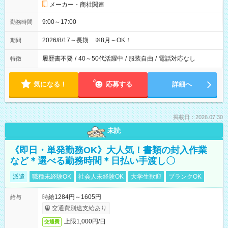
メーカー・商社関連
9:00～17:00
勤務時間
2026/8/17～長期 ※8月～OK！
期間
履歴書不要
/
40～50代活躍中
/
服装自由
/
電話対応なし
特徴
気になる！
応募する
詳細へ
掲載日：2026.07.30
未読
《即日・単発勤務OK》大人気！書類の封入作業
など＊選べる勤務時間＊日払い手渡し〇
派遣
職種未経験OK
社会人未経験OK
大学生歓迎
ブランクOK
時給1284円～1605円
給与
交通費別途支給あり
上限1,000円/日
交通費