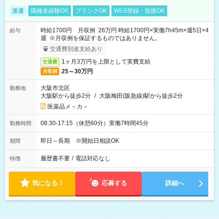
派遣
職種未経験OK
ブランクOK
WEB登録・面接OK
時給1700円 月収例 26万円 時給1700円×実働7h45m×週5日×4
給与
週 ※月収例を保証するものではありません。
交通費別途支給あり
1ヶ月3万円を上限として実費支給
交通費
25～30万円
月収例
大阪市北区
勤務地
大阪駅から徒歩2分
/
大阪梅田(阪急線)駅から徒歩2分
医薬品メ－カ－
08:30-17:15（休憩60分）実働7時間45分
勤務時間
即日～長期 ※開始日相談OK
期間
履歴書不要
/
電話対応なし
特徴
気になる！
応募する
詳細へ