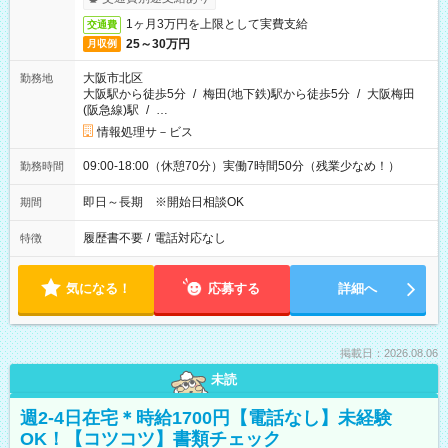
1ヶ月3万円を上限として実費支給
交通費
25～30万円
月収例
大阪市北区
勤務地
大阪駅から徒歩5分
/
梅田(地下鉄)駅から徒歩5分
/
大阪梅田
(阪急線)駅
/
…
情報処理サ－ビス
09:00-18:00（休憩70分）実働7時間50分（残業少なめ！）
勤務時間
即日～長期 ※開始日相談OK
期間
履歴書不要
/
電話対応なし
特徴
気になる！
応募する
詳細へ
掲載日：2026.08.06
未読
週2-4日在宅＊時給1700円【電話なし】未経験
OK！【コツコツ】書類チェック