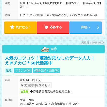
長期【ご応募から1週間以内(最短2日目)のスピード就業が可能】
期間
即日～
日払いOK
/
履歴書不要
/
電話対応なし
/
パソコンスキル不要
特徴
気になる！
応募する
詳細へ
掲載日：2026.08.06
未読
人気のコツコツ！電話対応なしのデータ入力！
えきチカ〇＊50代活躍中
派遣
ブランクOK
WEB登録・面接OK
時給1380円＋交
給与
交通費別途支給あり
◆交通費実費支給※当社規定あり
交通費
大阪市西区
勤務地
四ツ橋駅から徒歩2分
/
心斎橋駅から徒歩6分