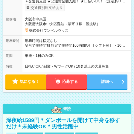
＋交通費支給 ★交通費全額支給！ ★日払いOK！（規定あり） ┗
働いたその日に現金GET♪ お仕事後はコンビニATMから 日払
交通費別途支給あり
い分を引き落とせます！ 【試用期間】試用期間なし
大阪市中央区
勤務地
大阪府大阪市中央区難波（最寄り駅：難波駅）
株式会社ワンベルウッズ
勤務時間は指定なし
勤務時間
変形労働時間制 想定労働時間160時間/月 【シフト例】 ・10：
00～20：00
単発・1日のみOK
期間
日払いOK / 副業・WワークOK / 10名以上の大量募集
特徴
気になる！
応募する
詳細へ
未読
深夜給1589円＊ダンボールを開けて中身を移す
だけ＊未経験OK＊男性活躍中