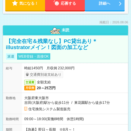
気になる！
応募する
詳細へ
掲載日：2026.08.06
未読
【完全在宅＆残業なし】PC貸出あり＊
illustratorメイン！図面の加工など
派遣
WEB登録・面接OK
時給1450円 月収例 232,000円
給与
交通費別途支給あり
全額支給
交通費
20～25万円
月収例
大阪府東大阪市
勤務地
吉田(大阪府)駅から徒歩11分
/
東花園駅から徒歩17分
住宅換気システム製造販売
09:00～18:00(実働8時間 休憩1時間)
勤務時間
【急募】即日～長期 ※8月～！
期間