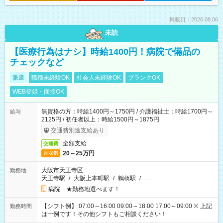
掲載日：2026.08.06
未読
【医療行為はナシ】時給1400円！病院で備品の
チェックなど
派遣
職種未経験OK
社会人未経験OK
ブランクOK
WEB登録・面接OK
無資格の方：時給1400円～1750円 / 介護福祉士：時給1700円～
給与
2125円 / 初任者以上：時給1500円～1875円
交通費別途支給あり
全額支給
交通費
20～25万円
月収例
大阪市天王寺区
勤務地
天王寺駅
/
大阪上本町駅
/
鶴橋駅
/
…
病院 ★勤務地選べます！
【シフト例】 07:00～16:00 09:00～18:00 17:00～09:00 ※ 上記
勤務時間
は一例です！その他シフトもご相談ください！