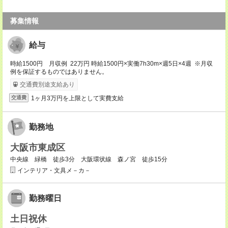
募集情報
給与
時給1500円 月収例 22万円 時給1500円×実働7h30m×週5日×4週 ※月収
例を保証するものではありません。
交通費別途支給あり
1ヶ月3万円を上限として実費支給
交通費
勤務地
大阪市東成区
中央線 緑橋 徒歩3分 大阪環状線 森ノ宮 徒歩15分
インテリア・文具メ－カ－
勤務曜日
土日祝休