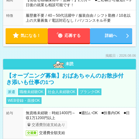
【現在も積極採用中！急募！】2カ月～ ■ご応募から最短2～3
期間
の方へ 今ご覧のお仕事で希望する勤務時間と、もう1つのお仕事
日後の就業も相談可能です！
の勤務時間。 合計で週40時間を超える場合は応募できません。
履歴書不要
/
40～50代活躍中
/
服装自由
/
シフト勤務
/
10名以
特徴
上の大量募集
/
電話対応なし
/
パソコンスキル不要
気になる！
応募する
詳細へ
掲載日：2026.08.06
未読
【オープニング募集】おばあちゃんのお散歩付
き添いも仕事の1つ
派遣
職種未経験OK
社会人未経験OK
ブランクOK
WEB登録・面接OK
無資格未経験：時給1400円～ ■週払いOK ■扶養内OK ■日
給与
収1万1200円以上
交通費別途支給あり
交通費全額支給
交通費