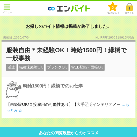
0
メニュー
気になる！
ログイン
お探しのバイト情報は掲載が終了しました。
掲載日 :2026
/
07
/
04
No.RFFK260621861D/関西
服装自由＊未経験OK！時給1500円！緑橋で
一般事務
派遣
職種未経験OK
ブランクOK
WEB登録・面接OK
時給1500円！緑橋でのお仕事
【未経験OK/直接雇用の可能性あり】【大手照明インテリアメー
...も
っとみる
あなたの閲覧履歴からのオススメ