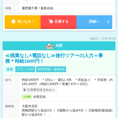
履歴書不要
/
服装自由
特徴
気になる！
応募する
詳細へ
掲載日：2026.08.06
未読
≪残業なし×電話なし≫旅行ツアーの入力＋事
務＊時給1600円！
派遣
ブランクOK
WEB登録・面接OK
時給1600円 ＊日払い・週払いOK ＊昇給あり ＊月収例：約
給与
245,440円 （時給1,600円 × 実働7.67h × 20日）
交通費別途支給あり
全額支給
交通費
大阪市北区
勤務地
西梅田駅から徒歩2分
/
大阪駅から徒歩4分
/
大阪梅田(阪急線)
駅から徒歩6分
/
…