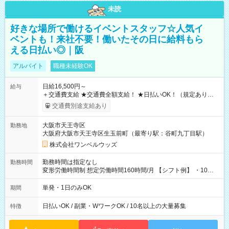
未読
好きな場所で働けるイベントスタッフ☆人気イ
ベントも！来社不要！働いたその日に給料もら
える日払い◎｜阪
アルバイト
職種未経験OK
日給16,500円～
給与
＋交通費支給 ★交通費全額支給！ ★日払いOK！（規定あり） ┗
働いたその日に現金GET♪ お仕事後はコンビニATMから 日払
交通費別途支給あり
い分を引き落とせます！ 【試用期間】試用期間なし
大阪市天王寺区
勤務地
大阪府大阪市天王寺区生玉前町（最寄り駅：谷町九丁目駅）
株式会社ワンベルウッズ
勤務時間は指定なし
勤務時間
変形労働時間制 想定労働時間160時間/月 【シフト例】 ・10：
00～20：00
単発・1日のみOK
期間
日払いOK / 副業・WワークOK / 10名以上の大量募集
特徴