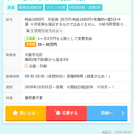
派遣
職種未経験OK
ブランクOK
WEB登録・面接OK
時給1680円 月収例 26万円 時給1680円×実働8h×週5日×4
給与
週 ※月収例を保証するものではありません。※給与即受取りサ
ービス利用可（利用条件有）
交通費別途支給あり
1ヶ月3万円を上限として実費支給
交通費
25～30万円
月収例
大阪市北区
勤務地
梅田(地下鉄)駅から徒歩3分
出版・印刷
09:30-18:30（休憩60分）実働8時間（残業少なめ！）
勤務時間
2026年10月01日～長期 ※開始日相談OK ※10月～！
期間
履歴書不要
特徴
気になる！
応募する
詳細へ
掲載日：2026.08.04