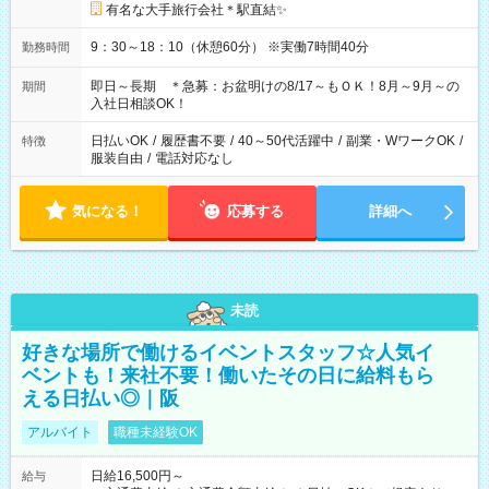
有名な大手旅行会社＊駅直結✨
9：30～18：10（休憩60分） ※実働7時間40分
勤務時間
即日～長期 ＊急募：お盆明けの8/17～もＯＫ！8月～9月～の
期間
入社日相談OK！
日払いOK
/
履歴書不要
/
40～50代活躍中
/
副業・WワークOK
/
特徴
服装自由
/
電話対応なし
気になる！
応募する
詳細へ
未読
好きな場所で働けるイベントスタッフ☆人気イ
ベントも！来社不要！働いたその日に給料もら
える日払い◎｜阪
アルバイト
職種未経験OK
日給16,500円～
給与