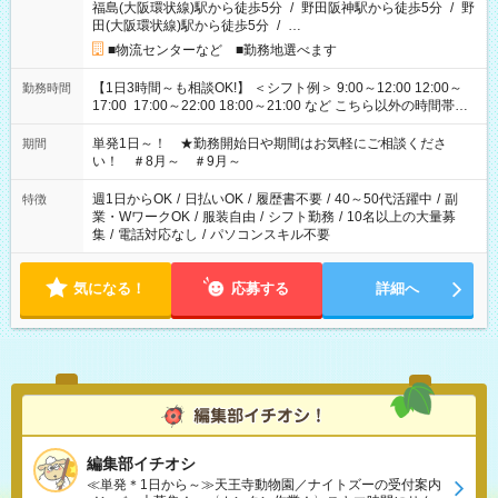
福島(大阪環状線)駅から徒歩5分
/
野田阪神駅から徒歩5分
/
野
田(大阪環状線)駅から徒歩5分
/
…
■物流センターなど ■勤務地選べます
【1日3時間～も相談OK!】 ＜シフト例＞ 9:00～12:00 12:00～
勤務時間
17:00 17:00～22:00 18:00～21:00 など こちら以外の時間帯も
お気軽にご相談ください！
単発1日～！ ★勤務開始日や期間はお気軽にご相談くださ
期間
い！ ＃8月～ ＃9月～
週1日からOK
/
日払いOK
/
履歴書不要
/
40～50代活躍中
/
副
特徴
業・WワークOK
/
服装自由
/
シフト勤務
/
10名以上の大量募
集
/
電話対応なし
/
パソコンスキル不要
気になる！
応募する
詳細へ
編集部イチオシ
≪単発＊1日から～≫天王寺動物園／ナイトズーの受付案内