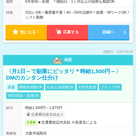
9月初旬～長期 ＊開始日・1ヶ月以上の短期も相談OK
期間
日払いOK
/
履歴書不要
/
40～50代活躍中
/
副業・WワークOK
/
特徴
シフト勤務
気になる！
応募する
詳細へ
掲載日：2026.08.04
未読
〈月1日～で副業にピッタリ＊時給1,500円～〉
DMのカンタン仕分け
派遣
職種未経験OK
社会人未経験OK
大学生歓迎
ブランクOK
WEB登録・面接OK
時給1,500円～1,875円
給与
交通費別途支給あり
■ 交通費規定内支給 ※派遣先による
交通費
大阪市福島区
勤務地