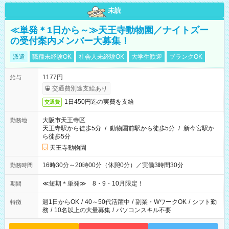
未読
≪単発＊1日から～≫天王寺動物園／ナイトズー
の受付案内メンバー大募集！
派遣
職種未経験OK
社会人未経験OK
大学生歓迎
ブランクOK
1177円
給与
交通費別途支給あり
1日450円迄の実費を支給
交通費
大阪市天王寺区
勤務地
天王寺駅から徒歩5分
/
動物園前駅から徒歩5分
/
新今宮駅か
ら徒歩5分
天王寺動物園
16時30分～20時00分（休憩0分）／実働3時間30分
勤務時間
≪短期＊単発≫ 8・9・10月限定！
期間
週1日からOK
/
40～50代活躍中
/
副業・WワークOK
/
シフト勤
特徴
務
/
10名以上の大量募集
/
パソコンスキル不要