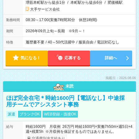
堺筋本町駅から徒歩1分
/
本町駅から徒歩6分
/
肥後橋駅
大手サービス会社
08:30～17:00(実働7時間30分 休憩1時間)
勤務時間
2026年09月上旬～長期 ※9月～！
期間
履歴書不要
/
40～50代活躍中
/
服装自由
/
電話対応なし
特徴
気になる！
応募する
詳細へ
掲載日：2026.08.06
未読
ほぼ完全在宅＊時給1600円【電話なし】中途採
用チームでアシスタント事務
派遣
ブランクOK
WEB登録・面接OK
時給1600円 月収例 26万円 時給1600円×実働7h50m×週5日×4
給与
週+残業5h ※月収例を保証するものではありません。
交通費別途支給あり