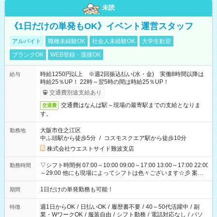
未読
《1日だけの単発もOK》イベント運営スタッフ
アルバイト
職種未経験OK
社会人未経験OK
大学生歓迎
ブランクOK
WEB登録・面接OK
時給1250円以上 ※週2回振込払い(水・金) 実働8時間以降は
給与
時給25％UP！ 22時～翌5時の間は時給25％UP！
交通費別途支給あり
交通費はなんば駅～現場の最寄駅までの支給となりま
交通費
す。
大阪市住之江区
勤務地
中ふ頭駅から徒歩5分
/
コスモスクエア駅から徒歩10分
株式会社ウエストサイド難波支店
▽シフト時間例 07:00～10:00 09:00～17:00 13:00～17:00 22:00
勤務時間
～29:00 他にも現場によってシフトは色々ございます☆彡 案件
次第では午前中で終わるお仕事も...！
1日だけの単発勤務も可能！
期間
週1日からOK
/
日払いOK
/
履歴書不要
/
40～50代活躍中
/
副
特徴
業・WワークOK
/
服装自由
/
シフト勤務
/
電話対応なし
/
パソ