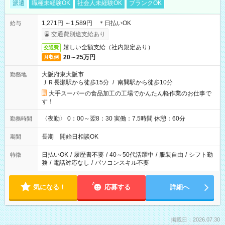
派遣
職種未経験OK
社会人未経験OK
ブランクOK
1,271円 ～1,589円 ＊日払いOK
給与
交通費別途支給あり
嬉しい全額支給（社内規定あり）
交通費
20～25万円
月収例
大阪府東大阪市
勤務地
ＪＲ長瀬駅から徒歩15分
/
南巽駅から徒歩10分
大手スーパーの食品加工の工場でかんたん軽作業のお仕事で
す！
〈夜勤〉 0：00～翌8：30 実働：7.5時間 休憩：60分
勤務時間
長期 開始日相談OK
期間
日払いOK
/
履歴書不要
/
40～50代活躍中
/
服装自由
/
シフト勤
特徴
務
/
電話対応なし
/
パソコンスキル不要
気になる！
応募する
詳細へ
掲載日：2026.07.30