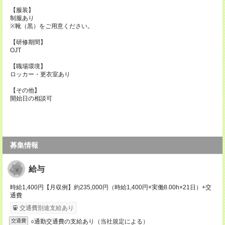
【服装】
制服あり
※靴（黒）をご用意ください。
【研修期間】
OJT
【職場環境】
ロッカー・更衣室あり
【その他】
開始日の相談可
募集情報
給与
時給1,400円【月収例】約235,000円（時給1,400円×実働8.00h×21日）+交
通費
交通費別途支給あり
○通勤交通費の支給あり（当社規定による）
交通費