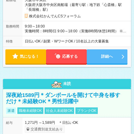
大阪市中央区
勤務地
160,000円 【週5日勤務の場合】 時給1250円×8時間×20日＝
大阪府大阪市中央区南船場（最寄り駅：地下鉄「心斎橋」駅
200,000円 【試用期間】試用期間あり 試用期間の長さ：2ヶ月
「長堀橋」駅）
雇用形態、給与は本採用時と同じです。
株式会社かんでんCSフォーラム
9:00～18:00
勤務時間
実働時間：8時間/日 9:00～18:00（実働8時間/休憩1時間） ※別
途15分の小休憩（有給）2回あり♪ ★週3日～5日勤務できる方 ★
上記内で勤務時間の相談可 ★残業ほぼナシ ★月曜日・水曜日は
日払いOK / 副業・WワークOK / 10名以上の大量募集
特徴
出勤をお願いしています。
気になる！
応募する
詳細へ
未読
深夜給1589円＊ダンボールを開けて中身を移す
だけ＊未経験OK＊男性活躍中
派遣
職種未経験OK
社会人未経験OK
ブランクOK
1,271円 ～1,589円 ＊日払いOK
給与
交通費別途支給あり