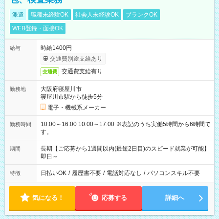
派遣
職種未経験OK
社会人未経験OK
ブランクOK
WEB登録・面接OK
時給1400円
給与
交通費別途支給あり
交通費支給有り
交通費
大阪府寝屋川市
勤務地
寝屋川市駅から徒歩5分
電子・機械系メーカー
10:00～16:00 10:00～17:00 ※表記のうち実働5時間から6時間で
勤務時間
す。
長期【ご応募から1週間以内(最短2日目)のスピード就業が可能】
期間
即日～
日払いOK
/
履歴書不要
/
電話対応なし
/
パソコンスキル不要
特徴
気になる！
応募する
詳細へ