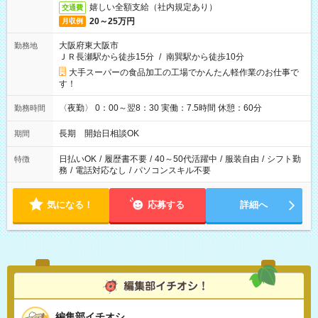
嬉しい全額支給（社内規定あり）
交通費
20～25万円
月収例
大阪府東大阪市
勤務地
ＪＲ長瀬駅から徒歩15分
/
南巽駅から徒歩10分
大手スーパーの食品加工の工場でかんたん軽作業のお仕事で
す！
〈夜勤〉 0：00～翌8：30 実働：7.5時間 休憩：60分
勤務時間
長期 開始日相談OK
期間
日払いOK
/
履歴書不要
/
40～50代活躍中
/
服装自由
/
シフト勤
特徴
務
/
電話対応なし
/
パソコンスキル不要
気になる！
応募する
詳細へ
編集部イチオシ