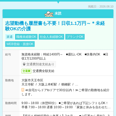
掲載日：2026.08.10
未読
志望動機も履歴書も不要！日収1.1万円～＊未経
験OKの介護
派遣
職種未経験OK
社会人未経験OK
ブランクOK
WEB登録・面接OK
無資格未経験：時給1400円～ ■週払いOK ■扶養内OK ■日
給与
収1万1200円以上
交通費別途支給あり
交通費全額支給
交通費
大阪市天王寺区
勤務地
天王寺駅
/
大阪上本町駅
/
鶴橋駅
/
…
≪自宅からドアtoドアで30分以内！≫ご希望の勤務地を紹介
します。
9:00～18:00（休憩60分） ■ご希望があれば下記シフトもOK！
勤務時間
早番 7:00～16:00 遅番 10:00～19:00 「家族と休みを合わせた
い」 「余裕を持って夕飯の準備がしたい」 「できれば残業はし
たくない」 など、ご希望を教えてくださいね。 ※Wワーク希望