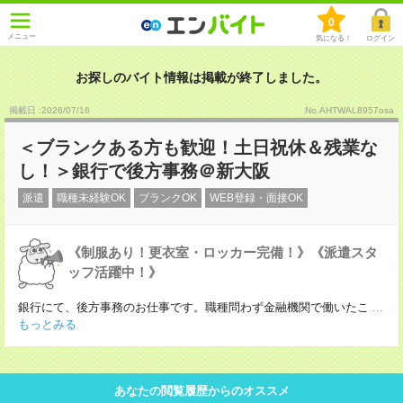
0
メニュー
気になる！
ログイン
お探しのバイト情報は掲載が終了しました。
掲載日 :2026
/
07
/
16
No.AHTWAL8957osa
＜ブランクある方も歓迎！土日祝休＆残業な
し！＞銀行で後方事務＠新大阪
派遣
職種未経験OK
ブランクOK
WEB登録・面接OK
《制服あり！更衣室・ロッカー完備！》《派遣スタ
ッフ活躍中！》
銀行にて、後方事務のお仕事です。職種問わず金融機関で働いたこ
...
もっとみる
あなたの閲覧履歴からのオススメ