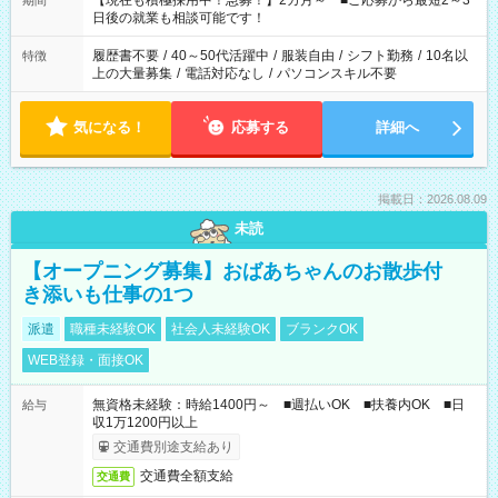
【現在も積極採用中！急募！】2カ月～ ■ご応募から最短2～3
期間
の方へ 今ご覧のお仕事で希望する勤務時間と、もう1つのお仕事
日後の就業も相談可能です！
の勤務時間。 合計で週40時間を超える場合は応募できません。
履歴書不要
/
40～50代活躍中
/
服装自由
/
シフト勤務
/
10名以
特徴
上の大量募集
/
電話対応なし
/
パソコンスキル不要
気になる！
応募する
詳細へ
掲載日：2026.08.09
未読
【オープニング募集】おばあちゃんのお散歩付
き添いも仕事の1つ
派遣
職種未経験OK
社会人未経験OK
ブランクOK
WEB登録・面接OK
無資格未経験：時給1400円～ ■週払いOK ■扶養内OK ■日
給与
収1万1200円以上
交通費別途支給あり
交通費全額支給
交通費