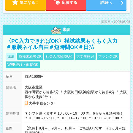
気になる！
応募する
詳細へ
掲載日：2026.08.06
未読
〈PC入力できればOK〉模試結果もくもく入力
＃服装ネイル自由＃短時間OK＃日払
派遣
職種未経験OK
社会人未経験OK
大学生歓迎
ブランクOK
WEB登録・面接OK
時給1600円
給与
大阪市北区
勤務地
西梅田駅から徒歩3分
/
大阪梅田(阪神線)駅から徒歩4分
/
大阪
駅から徒歩4分
/
…
大手事務センター
▼シフト選べます▼ 10：00～19：00 内、6ｈから相談可能！
勤務時間
＊10：00～16：00 ＊10：00～17：00 ＊10：00～18：00 ＊
11：00～19：00 ＊12：00～19：00 ＊13：00～19：00
【急募】8月～、9月～、10月～ ご相談OKです ＃2カ月～短
期間