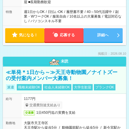
時/22-翌6時/0-翌8時 ご自身のご都合で選んで頂ける完全自由シ
迎 ■長期勤務歓迎
フト！
週1日からOK
/
日払いOK
/
履歴書不要
/
40～50代活躍中
/
副
特徴
業・WワークOK
/
服装自由
/
10名以上の大量募集
/
電話対応な
し
/
パソコンスキル不要
気になる！
応募する
詳細へ
掲載日：2026.08.10
未読
≪単発＊1日から～≫天王寺動物園／ナイトズー
の受付案内メンバー大募集！
派遣
職種未経験OK
社会人未経験OK
大学生歓迎
ブランクOK
1177円
給与
交通費別途支給あり
1日450円迄の実費を支給
交通費
大阪市天王寺区
勤務地
天王寺駅から徒歩5分
/
動物園前駅から徒歩5分
/
新今宮駅か