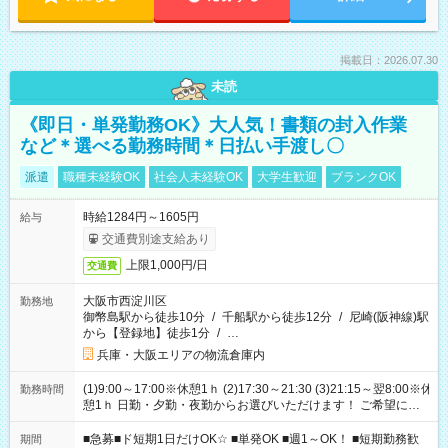
掲載日：2026.07.30
未読
《即日・単発勤務OK》大人気！書類の封入作業
など＊選べる勤務時間＊日払い手渡し〇
派遣
職種未経験OK
社会人未経験OK
大学生歓迎
ブランクOK
時給1284円～1605円
給与
交通費別途支給あり
上限1,000円/日
交通費
大阪市西淀川区
勤務地
御幣島駅から徒歩10分
/
千船駅から徒歩12分
/
尼崎(阪神線)駅
から【登録地】徒歩1分
/
…
兵庫・大阪エリアの物流倉庫内
(1)9:00～17:00※休憩1ｈ (2)17:30～21:30 (3)21:15～翌8:00※休
勤務時間
憩1ｈ 日勤・夕勤・夜勤からお選びいただけます！ ご希望に合
わせて働けるお仕事です(*^^*) 【その他選べる勤務時間】 8-17
時/9-17時/9-18時/10-18時/11-21時/18-22時/20-翌4時/21-翌5
■急募■ド短期1日だけOK☆ ■単発OK ■週1～OK！ ■短期勤務歓
期間