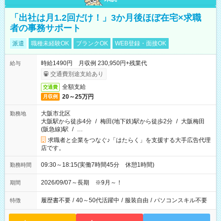
「出社は月1.2回だけ！」3か月後ほぼ在宅×求職
者の事務サポート
派遣
職種未経験OK
ブランクOK
WEB登録・面接OK
時給1490円 月収例 230,950円+残業代
給与
交通費別途支給あり
全額支給
交通費
20～25万円
月収例
大阪市北区
勤務地
大阪駅から徒歩4分
/
梅田(地下鉄)駅から徒歩2分
/
大阪梅田
(阪急線)駅
/
…
求職者と企業をつなぐ♪「はたらく」を支援する大手広告代理
店です。
09:30～18:15(実働7時間45分 休憩1時間)
勤務時間
2026/09/07～長期 ※9月～！
期間
履歴書不要
/
40～50代活躍中
/
服装自由
/
パソコンスキル不要
特徴