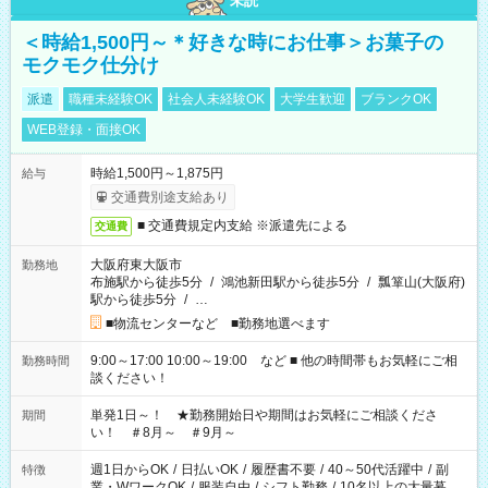
未読
＜時給1,500円～＊好きな時にお仕事＞お菓子の
モクモク仕分け
派遣
職種未経験OK
社会人未経験OK
大学生歓迎
ブランクOK
WEB登録・面接OK
時給1,500円～1,875円
給与
交通費別途支給あり
■ 交通費規定内支給 ※派遣先による
交通費
大阪府東大阪市
勤務地
布施駅から徒歩5分
/
鴻池新田駅から徒歩5分
/
瓢箪山(大阪府)
駅から徒歩5分
/
…
■物流センターなど ■勤務地選べます
9:00～17:00 10:00～19:00 など ■ 他の時間帯もお気軽にご相
勤務時間
談ください！
単発1日～！ ★勤務開始日や期間はお気軽にご相談くださ
期間
い！ ＃8月～ ＃9月～
週1日からOK
/
日払いOK
/
履歴書不要
/
40～50代活躍中
/
副
特徴
業・WワークOK
/
服装自由
/
シフト勤務
/
10名以上の大量募