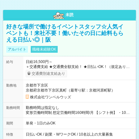
未読
好きな場所で働けるイベントスタッフ☆人気イ
ベントも！来社不要！働いたその日に給料もら
える日払い◎｜阪
アルバイト
職種未経験OK
日給16,500円～
給与
＋交通費支給 ★交通費全額支給！ ★日払いOK！（規定あり） ┗
働いたその日に現金GET♪ お仕事後はコンビニATMから 日払
交通費別途支給あり
い分を引き落とせます！ 【試用期間】試用期間なし
京都市下京区
勤務地
京都府京都市下京区真町（最寄り駅：京都河原町駅）
株式会社ワンベルウッズ
勤務時間は指定なし
勤務時間
変形労働時間制 想定労働時間160時間/月 【シフト例】 ・10：
00～20：00
単発・1日のみOK
期間
日払いOK / 副業・WワークOK / 10名以上の大量募集
特徴