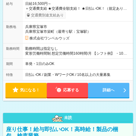
日給16,500円～
給与
＋交通費支給 ★交通費全額支給！ ★日払いOK！（規定あり） ┗
働いたその日に現金GET♪ お仕事後はコンビニATMから 日払
交通費別途支給あり
い分を引き落とせます！ 【試用期間】試用期間なし
兵庫県宝塚市
勤務地
兵庫県宝塚市栄町（最寄り駅：宝塚駅）
株式会社ワンベルウッズ
勤務時間は指定なし
勤務時間
変形労働時間制 想定労働時間160時間/月 【シフト例】 ・10：
00～20：00
単発・1日のみOK
期間
日払いOK / 副業・WワークOK / 10名以上の大量募集
特徴
気になる！
応募する
詳細へ
未読
座り仕事！給与即払いOK！高時給！製品の梱
包、検査業務