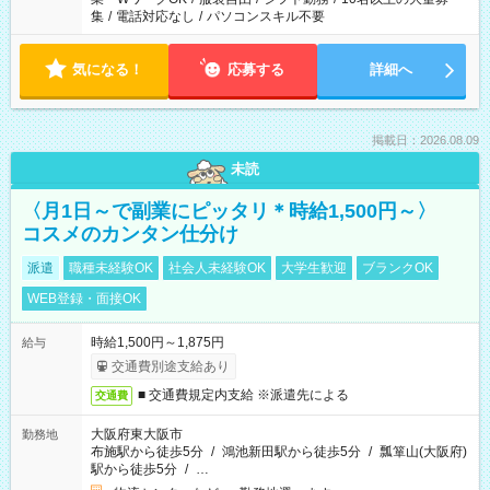
集
/
電話対応なし
/
パソコンスキル不要
気になる！
応募する
詳細へ
掲載日：2026.08.09
未読
〈月1日～で副業にピッタリ＊時給1,500円～〉
コスメのカンタン仕分け
派遣
職種未経験OK
社会人未経験OK
大学生歓迎
ブランクOK
WEB登録・面接OK
時給1,500円～1,875円
給与
交通費別途支給あり
■ 交通費規定内支給 ※派遣先による
交通費
大阪府東大阪市
勤務地
布施駅から徒歩5分
/
鴻池新田駅から徒歩5分
/
瓢箪山(大阪府)
駅から徒歩5分
/
…