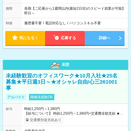
長期【ご応募から1週間以内(最短2日目)のスピード就業が可能】
期間
即日～
履歴書不要
/
電話対応なし
/
パソコンスキル不要
特徴
気になる！
応募する
詳細へ
未読
未経験歓迎のオフィスワーク★10月入社★25名
募集★平日週3日～★オシャレ自由/心三261001
事
アルバイト
職種未経験OK
時給1,250円～1,380円
給与
【給与について】 時給1,250円～1,380円+交通費全額支給 ★手
当や昇給あり（条件あり） ★残業代は別途全額支給（1分単位）
交通費別途支給あり
＜月収例＞ 【週3日勤務の場合】 時給1250円×8時間×12日＝
120,000円 【週4日勤務の場合】 時給1250円×8時間×16日＝