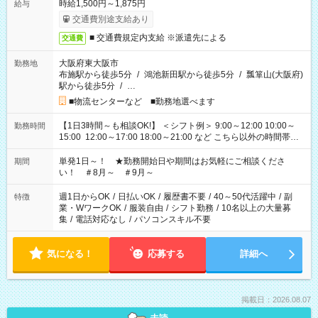
時給1,500円～1,875円
給与
交通費別途支給あり
■ 交通費規定内支給 ※派遣先による
交通費
大阪府東大阪市
勤務地
布施駅から徒歩5分
/
鴻池新田駅から徒歩5分
/
瓢箪山(大阪府)
駅から徒歩5分
/
…
■物流センターなど ■勤務地選べます
【1日3時間～も相談OK!】 ＜シフト例＞ 9:00～12:00 10:00～
勤務時間
15:00 12:00～17:00 18:00～21:00 など こちら以外の時間帯も
お気軽にご相談ください！
単発1日～！ ★勤務開始日や期間はお気軽にご相談くださ
期間
い！ ＃8月～ ＃9月～
週1日からOK
/
日払いOK
/
履歴書不要
/
40～50代活躍中
/
副
特徴
業・WワークOK
/
服装自由
/
シフト勤務
/
10名以上の大量募
集
/
電話対応なし
/
パソコンスキル不要
気になる！
応募する
詳細へ
掲載日：2026.08.07