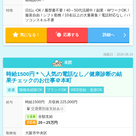
期相談OK！
日払いOK
/
履歴書不要
/
40～50代活躍中
/
副業・WワークOK
/
特徴
服装自由
/
シフト勤務
/
10名以上の大量募集
/
電話対応なし
/
パ
ソコンスキル不要
気になる！
応募する
詳細へ
掲載日：2026.08.10
未読
時給1500円＊＼人気の電話なし／健康診断の結
果チェックのお仕事＠本町
派遣
職種未経験OK
ブランクOK
WEB登録・面接OK
時給1500円 月収例 225,000円
給与
交通費別途支給あり
全額支給
交通費
20～25万円
月収例
大阪市中央区
勤務地