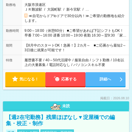
大阪市浪速区
勤務地
ＪＲ難波駅
/
大国町駅
/
新今宮駅
/
…
≪自宅からドアtoドアで30分以内！≫ご希望の勤務地を紹介
します。
9:00～18:00（休憩60分） ■ご希望があれば下記シフトもOK！
勤務時間
早番 7:00～16:00 遅番 10:00～19:00 夜勤 16:30～翌9:30 「家族
と休みを合わせたい」 「余裕を持って夕飯の準備がしたい」
「できれば残業はしたくない」 など、ご希望を教えてください
【8月中のスタートOK！急募！】2カ月～ ■ご応募から最短2～
期間
ね。 ※Wワーク希望の方へ 今ご覧のお仕事で希望する勤務時間
3日後に就業が可能です！
と、もう1つのお仕事の勤務時間。 合計で週40時間を超える場
合は応募できません。
履歴書不要
/
40～50代活躍中
/
服装自由
/
シフト勤務
/
10名以
特徴
上の大量募集
/
電話対応なし
/
パソコンスキル不要
気になる！
応募する
詳細へ
掲載日：2026.08.10
未読
【週2在宅勤務】残業ほぼなし▼淀屋橋での編
集・校正・制作