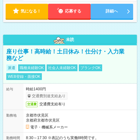
気になる！
応募する
詳細へ
未読
座り仕事！高時給！土日休み！仕分け・入力業
務など
派遣
職種未経験OK
社会人未経験OK
ブランクOK
WEB登録・面接OK
時給1400円
給与
交通費別途支給あり
交通費支給有り
交通費
京都市伏見区
勤務地
京都府京都市伏見区
電子・機械系メーカー
8:30～17:30 ※表記のうち実働8時間です。
勤務時間