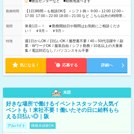
■物流センターなど ■勤務地選べます
【1日3時間～も相談OK!】 ＜シフト例＞ 9:00～12:00 12:00～
勤務時間
17:00 17:00～22:00 18:00～21:00 など こちら以外の時間帯も
お気軽にご相談ください！
単発1日～！ ★勤務開始日や期間はお気軽にご相談くださ
期間
い！ ＃8月～ ＃9月～
週1日からOK
/
日払いOK
/
履歴書不要
/
40～50代活躍中
/
副
特徴
業・WワークOK
/
服装自由
/
シフト勤務
/
10名以上の大量募
集
/
電話対応なし
/
パソコンスキル不要
気になる！
応募する
詳細へ
未読
好きな場所で働けるイベントスタッフ☆人気イ
ベントも！来社不要！働いたその日に給料もら
える日払い◎｜阪
アルバイト
職種未経験OK