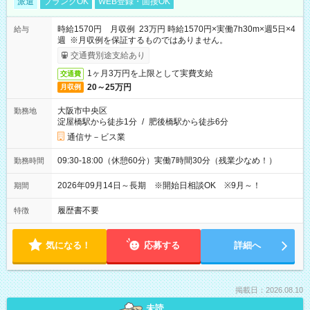
派遣
ブランクOK
WEB登録・面接OK
時給1570円 月収例 23万円 時給1570円×実働7h30m×週5日×4
給与
週 ※月収例を保証するものではありません。
交通費別途支給あり
1ヶ月3万円を上限として実費支給
交通費
20～25万円
月収例
大阪市中央区
勤務地
淀屋橋駅から徒歩1分
/
肥後橋駅から徒歩6分
通信サ－ビス業
09:30-18:00（休憩60分）実働7時間30分（残業少なめ！）
勤務時間
2026年09月14日～長期 ※開始日相談OK ※9月～！
期間
履歴書不要
特徴
気になる！
応募する
詳細へ
掲載日：2026.08.10
未読