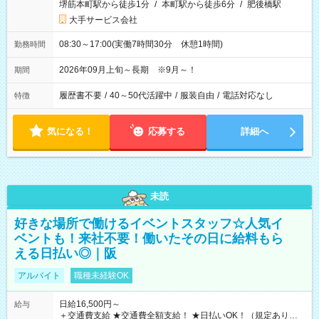
堺筋本町駅から徒歩1分
/
本町駅から徒歩6分
/
肥後橋駅
大手サービス会社
08:30～17:00(実働7時間30分 休憩1時間)
勤務時間
2026年09月上旬～長期 ※9月～！
期間
履歴書不要
/
40～50代活躍中
/
服装自由
/
電話対応なし
特徴
気になる！
応募する
詳細へ
未読
好きな場所で働けるイベントスタッフ☆人気イ
ベントも！来社不要！働いたその日に給料もら
える日払い◎｜阪
アルバイト
職種未経験OK
日給16,500円～
給与
＋交通費支給 ★交通費全額支給！ ★日払いOK！（規定あり） ┗