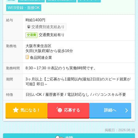
WEB登録・面接OK
時給1400円
給与
交通費別途支給あり
交通費支給有り
交通費
大阪市東住吉区
勤務地
矢田(大阪府)駅から徒歩16分
食品関連企業
8:30～17:30 ※表記のうち実働8時間です。
勤務時間
3ヶ月以上【ご応募から1週間以内(最短2日目)のスピード就業が
期間
可能】即日～
日払いOK
/
履歴書不要
/
電話対応なし
/
パソコンスキル不要
特徴
気になる！
応募する
詳細へ
掲載日：2026.08.10