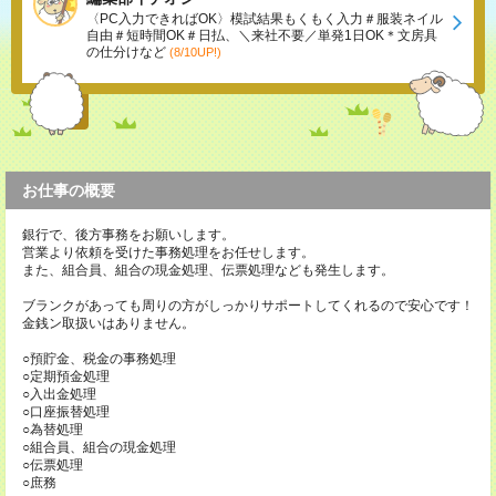
〈PC入力できればOK〉模試結果もくもく入力＃服装ネイル
自由＃短時間OK＃日払、＼来社不要／単発1日OK＊文房具
の仕分けなど
(8/10UP!)
お仕事の概要
銀行で、後方事務をお願いします。
営業より依頼を受けた事務処理をお任せします。
また、組合員、組合の現金処理、伝票処理なども発生します。
ブランクがあっても周りの方がしっかりサポートしてくれるので安心です！
金銭ン取扱いはありません。
○預貯金、税金の事務処理
○定期預金処理
○入出金処理
○口座振替処理
○為替処理
○組合員、組合の現金処理
○伝票処理
○庶務