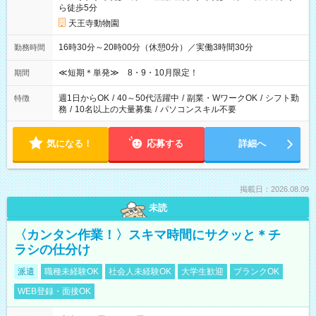
ら徒歩5分
天王寺動物園
16時30分～20時00分（休憩0分）／実働3時間30分
勤務時間
≪短期＊単発≫ 8・9・10月限定！
期間
週1日からOK
/
40～50代活躍中
/
副業・WワークOK
/
シフト勤
特徴
務
/
10名以上の大量募集
/
パソコンスキル不要
気になる！
応募する
詳細へ
掲載日：2026.08.09
未読
〈カンタン作業！〉スキマ時間にサクッと＊チ
ラシの仕分け
派遣
職種未経験OK
社会人未経験OK
大学生歓迎
ブランクOK
WEB登録・面接OK