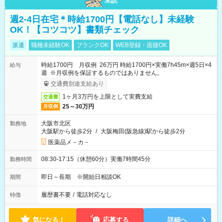
未読
週2-4日在宅＊時給1700円【電話なし】未経験
OK！【コツコツ】書類チェック
派遣
職種未経験OK
ブランクOK
WEB登録・面接OK
時給1700円 月収例 26万円 時給1700円×実働7h45m×週5日×4
給与
週 ※月収例を保証するものではありません。
交通費別途支給あり
1ヶ月3万円を上限として実費支給
交通費
25～30万円
月収例
大阪市北区
勤務地
大阪駅から徒歩2分
/
大阪梅田(阪急線)駅から徒歩2分
医薬品メ－カ－
08:30-17:15（休憩60分）実働7時間45分
勤務時間
即日～長期 ※開始日相談OK
期間
履歴書不要
/
電話対応なし
特徴
気になる！
応募する
詳細へ