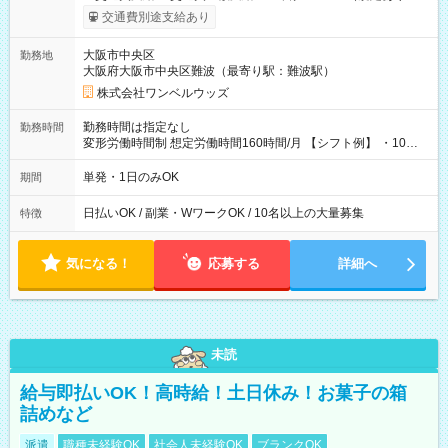
働いたその日に現金GET♪ お仕事後はコンビニATMから 日払
交通費別途支給あり
い分を引き落とせます！ 【試用期間】試用期間なし
大阪市中央区
勤務地
大阪府大阪市中央区難波（最寄り駅：難波駅）
株式会社ワンベルウッズ
勤務時間は指定なし
勤務時間
変形労働時間制 想定労働時間160時間/月 【シフト例】 ・10：
00～20：00
単発・1日のみOK
期間
日払いOK / 副業・WワークOK / 10名以上の大量募集
特徴
気になる！
応募する
詳細へ
未読
給与即払いOK！高時給！土日休み！お菓子の箱
詰めなど
派遣
職種未経験OK
社会人未経験OK
ブランクOK