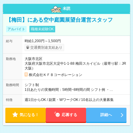
未読
【梅田】にある空中庭園展望台運営スタッフ
アルバイト
職種未経験OK
時給1,200円～1,500円
給与
交通費別途支給あり
大阪市北区
勤務地
大阪府大阪市北区大淀中1-1-88 梅田スカイビル（最寄り駅：JR
大阪）
株式会社ＫＦＢコーポレーション
シフト制
勤務時間
1日あたりの実働時間：5時間~8時間の間 シフト例 ・
9:30~18:00 実働7.5時間 ・9:30~14:30 実働5時間 ・
16:00~21:30 実働5.5時間
週1日からOK / 副業・WワークOK / 10名以上の大量募集
特徴
気になる！
応募する
詳細へ