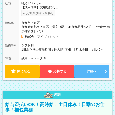
時給1,122円～
給与
【試用期間】試用期間なし
交通費別途支給あり
京都市下京区
勤務地
京都府京都市下京区（最寄り駅：JR京都駅徒歩5分・その他各線
京都駅徒歩7分）
株式会社アイヴィジット
シフト制
勤務時間
1日あたりの実働時間：最大8時間/日 【月水金日】：8:45～
16:30 【火木】：8:45～19:00 週3日～OK、シフト制 ※扶養内
勤務OK ※月1回～2回程度、日曜日出勤をお願いします。 ※時間
副業・WワークOK
特徴
内にて5時間～のシフト組み合わせ※固定シフトではございませ
ん。
気になる！
応募する
詳細へ
未読
給与即払いOK！高時給！土日休み！日勤のお仕
事！梱包業務