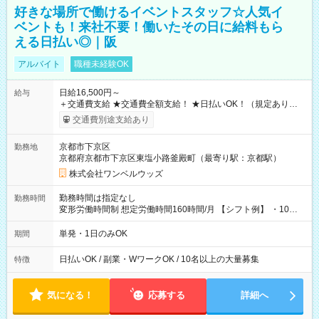
好きな場所で働けるイベントスタッフ☆人気イ
ベントも！来社不要！働いたその日に給料もら
える日払い◎｜阪
アルバイト
職種未経験OK
日給16,500円～
給与
＋交通費支給 ★交通費全額支給！ ★日払いOK！（規定あり） ┗
働いたその日に現金GET♪ お仕事後はコンビニATMから 日払
交通費別途支給あり
い分を引き落とせます！ 【試用期間】試用期間なし
京都市下京区
勤務地
京都府京都市下京区東塩小路釜殿町（最寄り駅：京都駅）
株式会社ワンベルウッズ
勤務時間は指定なし
勤務時間
変形労働時間制 想定労働時間160時間/月 【シフト例】 ・10：
00～20：00
単発・1日のみOK
期間
日払いOK / 副業・WワークOK / 10名以上の大量募集
特徴
気になる！
応募する
詳細へ