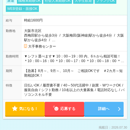
派遣
職種未経験OK
社会人未経験OK
大学生歓迎
ブランクOK
WEB登録・面接OK
時給1600円
給与
大阪市北区
勤務地
西梅田駅から徒歩3分
/
大阪梅田(阪神線)駅から徒歩4分
/
大阪
駅から徒歩4分
/
…
大手事務センター
▼シフト選べます▼ 10：00～19：00 内、6ｈから相談可能！
勤務時間
＊10：00～16：00 ＊10：00～17：00 ＊10：00～18：00 ＊
11：00～19：00 ＊12：00～19：00 ＊13：00～19：00
【急募】8月～、9月～、10月～ ご相談OKです ＃2カ月～短
期間
期相談OK！
日払いOK
/
履歴書不要
/
40～50代活躍中
/
副業・WワークOK
/
特徴
服装自由
/
シフト勤務
/
10名以上の大量募集
/
電話対応なし
/
パ
ソコンスキル不要
気になる！
応募する
詳細へ
掲載日：2026.07.30