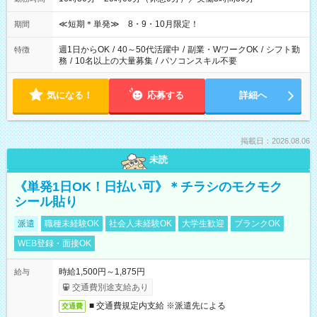
≪短期＊単発≫ 8・9・10月限定！
期間
週1日からOK
/
40～50代活躍中
/
副業・WワークOK
/
シフト勤
特徴
務
/
10名以上の大量募集
/
パソコンスキル不要
気になる！
応募する
詳細へ
掲載日：2026.08.06
未読
《単発1日OK！日払い可》＊チラシのモクモク
シール貼り
派遣
職種未経験OK
社会人未経験OK
大学生歓迎
ブランクOK
WEB登録・面接OK
時給1,500円～1,875円
給与
交通費別途支給あり
■ 交通費規定内支給 ※派遣先による
交通費