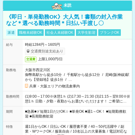
未読
《即日・単発勤務OK》大人気！書類の封入作業
など＊選べる勤務時間＊日払い手渡し〇
派遣
職種未経験OK
社会人未経験OK
大学生歓迎
ブランクOK
時給1284円～1605円
給与
交通費別途支給あり
上限1,000円/日
交通費
大阪市西淀川区
勤務地
御幣島駅から徒歩10分
/
千船駅から徒歩12分
/
尼崎(阪神線)駅
から【登録地】徒歩1分
/
…
兵庫・大阪エリアの物流倉庫内
(1)9:00～17:00※休憩1ｈ (2)17:30～21:30 (3)21:15～翌8:00※休
勤務時間
憩1ｈ 日勤・夕勤・夜勤からお選びいただけます！ ご希望に合
わせて働けるお仕事です(*^^*) 【その他選べる勤務時間】 8-17
時/9-17時/9-18時/10-18時/11-21時/18-22時/20-翌4時/21-翌5
■急募■ド短期1日だけOK☆ ■単発OK ■週1～OK！ ■短期勤務歓
期間
時/22-翌6時/0-翌8時 ご自身のご都合で選んで頂ける完全自由シ
迎 ■長期勤務歓迎
フト！
週1日からOK
/
日払いOK
/
履歴書不要
/
40～50代活躍中
/
副
特徴
業・WワークOK
/
服装自由
/
10名以上の大量募集
/
電話対応な