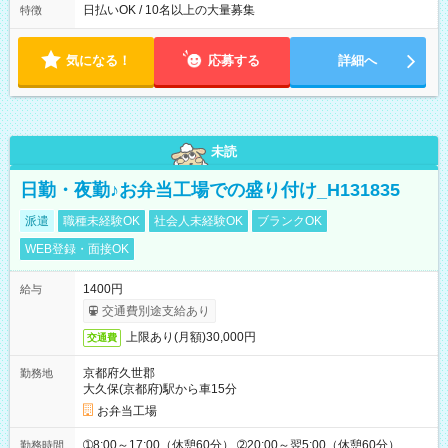
日払いOK / 10名以上の大量募集
特徴
気になる！
応募する
詳細へ
未読
日勤・夜勤♪お弁当工場での盛り付け_H131835
派遣
職種未経験OK
社会人未経験OK
ブランクOK
WEB登録・面接OK
1400円
給与
交通費別途支給あり
上限あり(月額)30,000円
交通費
京都府久世郡
勤務地
大久保(京都府)駅から車15分
お弁当工場
➀8:00～17:00（休憩60分） ➁20:00～翌5:00（休憩60分）
勤務時間