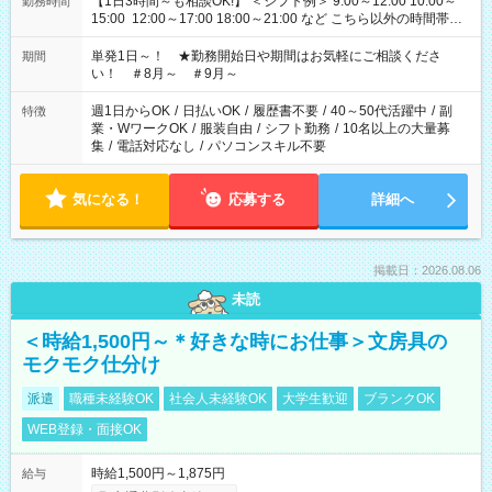
【1日3時間～も相談OK!】 ＜シフト例＞ 9:00～12:00 10:00～
勤務時間
15:00 12:00～17:00 18:00～21:00 など こちら以外の時間帯も
お気軽にご相談ください！
単発1日～！ ★勤務開始日や期間はお気軽にご相談くださ
期間
い！ ＃8月～ ＃9月～
週1日からOK
/
日払いOK
/
履歴書不要
/
40～50代活躍中
/
副
特徴
業・WワークOK
/
服装自由
/
シフト勤務
/
10名以上の大量募
集
/
電話対応なし
/
パソコンスキル不要
気になる！
応募する
詳細へ
掲載日：2026.08.06
未読
＜時給1,500円～＊好きな時にお仕事＞文房具の
モクモク仕分け
派遣
職種未経験OK
社会人未経験OK
大学生歓迎
ブランクOK
WEB登録・面接OK
時給1,500円～1,875円
給与