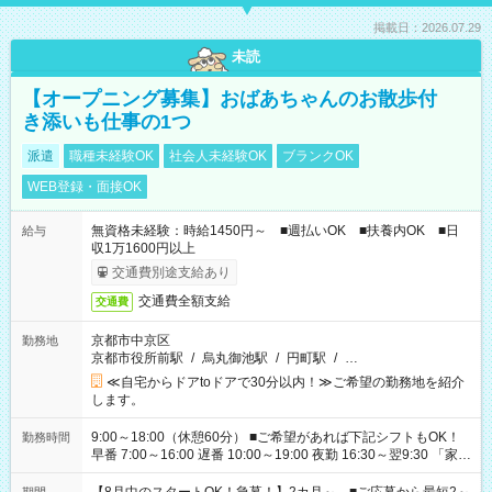
掲載日：2026.07.29
未読
【オープニング募集】おばあちゃんのお散歩付
き添いも仕事の1つ
派遣
職種未経験OK
社会人未経験OK
ブランクOK
WEB登録・面接OK
無資格未経験：時給1450円～ ■週払いOK ■扶養内OK ■日
給与
収1万1600円以上
交通費別途支給あり
交通費全額支給
交通費
京都市中京区
勤務地
京都市役所前駅
/
烏丸御池駅
/
円町駅
/
…
≪自宅からドアtoドアで30分以内！≫ご希望の勤務地を紹介
します。
9:00～18:00（休憩60分） ■ご希望があれば下記シフトもOK！
勤務時間
早番 7:00～16:00 遅番 10:00～19:00 夜勤 16:30～翌9:30 「家族
と休みを合わせたい」 「余裕を持って夕飯の準備がしたい」
「できれば残業はしたくない」 など、ご希望を教えてください