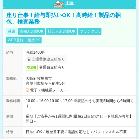
未読
座り仕事！給与即払いOK！高時給！製品の梱
包、検査業務
派遣
職種未経験OK
社会人未経験OK
ブランクOK
WEB登録・面接OK
時給1400円
給与
交通費別途支給あり
交通費支給有り
交通費
大阪府寝屋川市
勤務地
寝屋川市駅から徒歩5分
電子・機械系メーカー
10:00～16:00 10:00～17:00 ※表記のうち実働5時間から6時間で
勤務時間
す。
長期【ご応募から1週間以内(最短2日目)のスピード就業が可能】
期間
即日～
日払いOK
/
履歴書不要
/
電話対応なし
/
パソコンスキル不要
特徴