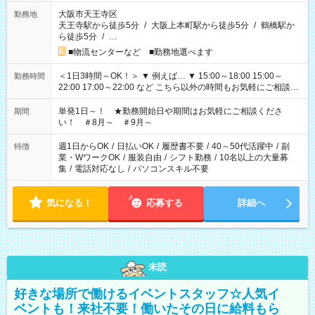
大阪市天王寺区
勤務地
天王寺駅から徒歩5分
/
大阪上本町駅から徒歩5分
/
鶴橋駅か
ら徒歩5分
/
…
■物流センターなど ■勤務地選べます
＜1日3時間～OK！＞ ▼ 例えば… ▼ 15:00～18:00 15:00～
勤務時間
22:00 17:00～22:00 など こちら以外の時間もお気軽にご相談く
ださい！
単発1日～！ ★勤務開始日や期間はお気軽にご相談くださ
期間
い！ ＃8月～ ＃9月～
週1日からOK
/
日払いOK
/
履歴書不要
/
40～50代活躍中
/
副
特徴
業・WワークOK
/
服装自由
/
シフト勤務
/
10名以上の大量募
集
/
電話対応なし
/
パソコンスキル不要
気になる！
応募する
詳細へ
未読
好きな場所で働けるイベントスタッフ☆人気イ
ベントも！来社不要！働いたその日に給料もら