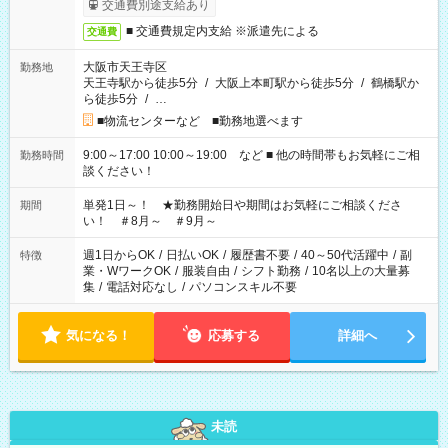
交通費別途支給あり
■ 交通費規定内支給 ※派遣先による
交通費
大阪市天王寺区
勤務地
天王寺駅から徒歩5分
/
大阪上本町駅から徒歩5分
/
鶴橋駅か
ら徒歩5分
/
…
■物流センターなど ■勤務地選べます
9:00～17:00 10:00～19:00 など ■ 他の時間帯もお気軽にご相
勤務時間
談ください！
単発1日～！ ★勤務開始日や期間はお気軽にご相談くださ
期間
い！ ＃8月～ ＃9月～
週1日からOK
/
日払いOK
/
履歴書不要
/
40～50代活躍中
/
副
特徴
業・WワークOK
/
服装自由
/
シフト勤務
/
10名以上の大量募
集
/
電話対応なし
/
パソコンスキル不要
気になる！
応募する
詳細へ
未読