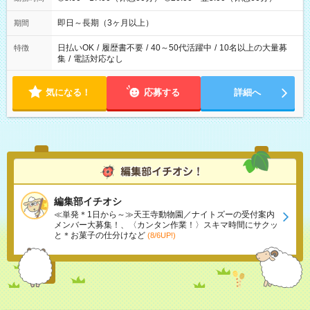
即日～長期（3ヶ月以上）
期間
日払いOK
/
履歴書不要
/
40～50代活躍中
/
10名以上の大量募
特徴
集
/
電話対応なし
気になる！
応募する
詳細へ
編集部イチオシ
≪単発＊1日から～≫天王寺動物園／ナイトズーの受付案内
メンバー大募集！、〈カンタン作業！〉スキマ時間にサクッ
と＊お菓子の仕分けなど
(8/6UP!)