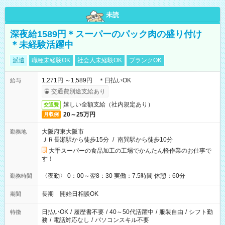
未読
深夜給1589円＊スーパーのパック肉の盛り付け
＊未経験活躍中
派遣
職種未経験OK
社会人未経験OK
ブランクOK
1,271円 ～1,589円 ＊日払いOK
給与
交通費別途支給あり
嬉しい全額支給（社内規定あり）
交通費
20～25万円
月収例
大阪府東大阪市
勤務地
ＪＲ長瀬駅から徒歩15分
/
南巽駅から徒歩10分
大手スーパーの食品加工の工場でかんたん軽作業のお仕事で
す！
〈夜勤〉 0：00～翌8：30 実働：7.5時間 休憩：60分
勤務時間
長期 開始日相談OK
期間
日払いOK
/
履歴書不要
/
40～50代活躍中
/
服装自由
/
シフト勤
特徴
務
/
電話対応なし
/
パソコンスキル不要