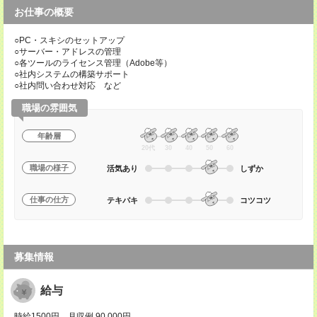
お仕事の概要
○PC・スキシのセットアップ
○サーバー・アドレスの管理
○各ツールのライセンス管理（Adobe等）
○社内システムの構築サポート
○社内問い合わせ対応 など
職場の雰囲気
年齢層
20代
30
40
50
60
職場の様子
活気あり
しずか
仕事の仕方
テキパキ
コツコツ
募集情報
給与
時給1500円 月収例 90,000円