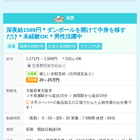
未読
深夜給1589円＊ダンボールを開けて中身を移す
だけ＊未経験OK＊男性活躍中
派遣
職種未経験OK
社会人未経験OK
ブランクOK
1,271円 ～1,589円 ＊日払いOK
給与
交通費別途支給あり
嬉しい全額支給（社内規定あり）
交通費
20～25万円
月収例
大阪府東大阪市
勤務地
ＪＲ長瀬駅から徒歩15分
/
南巽駅から徒歩10分
大手スーパーの食品加工の工場でかんたん軽作業のお仕事で
す！
〈夜勤〉 0：00～翌8：30 実働：7.5時間 休憩：60分
勤務時間
長期 開始日相談OK
期間