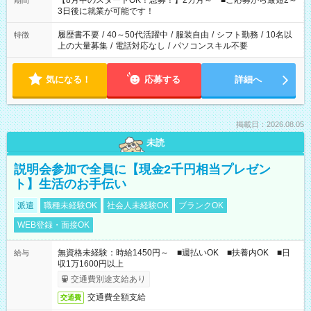
【8月中のスタートOK！急募！】2カ月～ ■ご応募から最短2～
期間
ね。 ※Wワーク希望の方へ 今ご覧のお仕事で希望する勤務時間
3日後に就業が可能です！
と、もう1つのお仕事の勤務時間。 合計で週40時間を超える場
合は応募できません。
履歴書不要
/
40～50代活躍中
/
服装自由
/
シフト勤務
/
10名以
特徴
上の大量募集
/
電話対応なし
/
パソコンスキル不要
気になる！
応募する
詳細へ
掲載日：2026.08.05
未読
説明会参加で全員に【現金2千円相当プレゼン
ト】生活のお手伝い
派遣
職種未経験OK
社会人未経験OK
ブランクOK
WEB登録・面接OK
無資格未経験：時給1450円～ ■週払いOK ■扶養内OK ■日
給与
収1万1600円以上
交通費別途支給あり
交通費全額支給
交通費