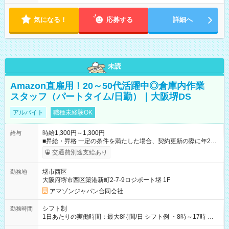
気になる！
応募する
詳細へ
未読
Amazon直雇用！20～50代活躍中◎倉庫内作業
スタッフ（パートタイム/日勤）｜大阪堺DS
アルバイト
職種未経験OK
時給1,300円～1,300円
給与
■昇給・昇格 一定の条件を満たした場合、契約更新の際に年2回
まで昇給の機会があります。 ■正社員登用制度あり ※月末締/翌
交通費別途支給あり
月25日支払い ※時間外手当、別途支給 ※深夜割増賃金 (22:00～
翌5:00までは時給が25%UPします) ☆給与前払い制度有！
堺市西区
勤務地
☆Amazon直雇用で安定して働けます！ 【試用期間】試用期間
大阪府堺市西区築港新町2-7-9ロジポート堺 1F
あり 試用期間の長さ：1週間 雇用形態、給与は本採用時と同じ
です。
アマゾンジャパン合同会社
シフト制
勤務時間
1日あたりの実働時間：最大8時間/日 シフト例 ・8時～17時 ・
12時～21時