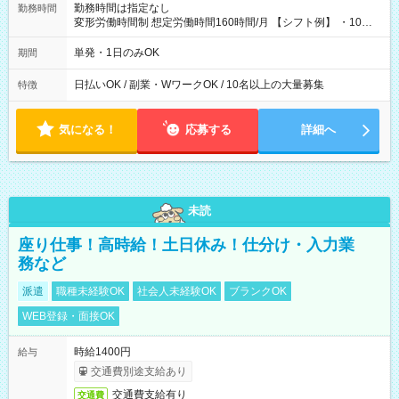
勤務時間は指定なし
勤務時間
変形労働時間制 想定労働時間160時間/月 【シフト例】 ・10：
00～20：00
単発・1日のみOK
期間
日払いOK / 副業・WワークOK / 10名以上の大量募集
特徴
気になる！
応募する
詳細へ
未読
座り仕事！高時給！土日休み！仕分け・入力業
務など
派遣
職種未経験OK
社会人未経験OK
ブランクOK
WEB登録・面接OK
時給1400円
給与
交通費別途支給あり
交通費支給有り
交通費