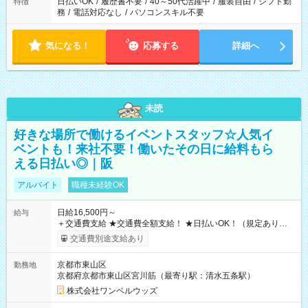
日払いOK
/
履歴書不要
/
40～50代活躍中
/
服装自由
/
シフト勤
特徴
務
/
電話対応なし
/
パソコンスキル不要
気になる！
応募する
詳細へ
未読
好きな場所で働けるイベントスタッフ☆人気イ
ベントも！来社不要！働いたその日に給料もら
える日払い◎｜阪
アルバイト
職種未経験OK
日給16,500円～
給与
＋交通費支給 ★交通費全額支給！ ★日払いOK！（規定あり） ┗
働いたその日に現金GET♪ お仕事後はコンビニATMから 日払
交通費別途支給あり
い分を引き落とせます！ 【試用期間】試用期間なし
京都市東山区
勤務地
京都府京都市東山区宮川筋（最寄り駅：清水五条駅）
株式会社ワンベルウッズ