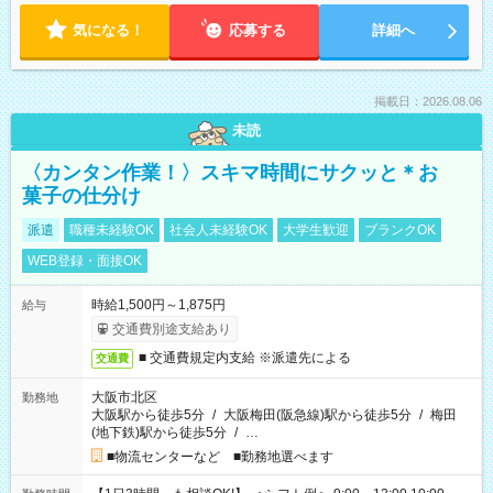
気になる！
応募する
詳細へ
掲載日：2026.08.06
未読
〈カンタン作業！〉スキマ時間にサクッと＊お
菓子の仕分け
派遣
職種未経験OK
社会人未経験OK
大学生歓迎
ブランクOK
WEB登録・面接OK
時給1,500円～1,875円
給与
交通費別途支給あり
■ 交通費規定内支給 ※派遣先による
交通費
大阪市北区
勤務地
大阪駅から徒歩5分
/
大阪梅田(阪急線)駅から徒歩5分
/
梅田
(地下鉄)駅から徒歩5分
/
…
■物流センターなど ■勤務地選べます