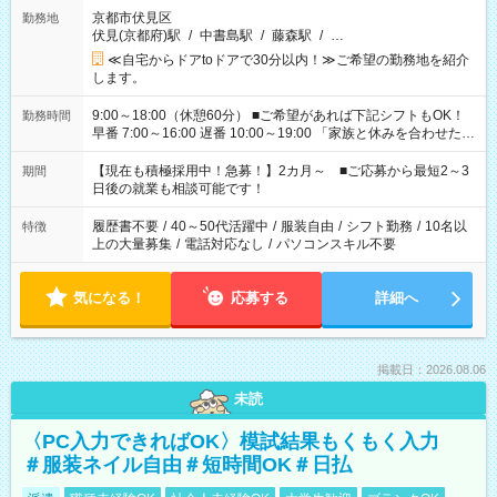
京都市伏見区
勤務地
伏見(京都府)駅
/
中書島駅
/
藤森駅
/
…
≪自宅からドアtoドアで30分以内！≫ご希望の勤務地を紹介
します。
9:00～18:00（休憩60分） ■ご希望があれば下記シフトもOK！
勤務時間
早番 7:00～16:00 遅番 10:00～19:00 「家族と休みを合わせた
い」 「余裕を持って夕飯の準備がしたい」 「できれば残業はし
たくない」 など、ご希望を教えてくださいね。 ※Wワーク希望
【現在も積極採用中！急募！】2カ月～ ■ご応募から最短2～3
期間
の方へ 今ご覧のお仕事で希望する勤務時間と、もう1つのお仕事
日後の就業も相談可能です！
の勤務時間。 合計で週40時間を超える場合は応募できません。
履歴書不要
/
40～50代活躍中
/
服装自由
/
シフト勤務
/
10名以
特徴
上の大量募集
/
電話対応なし
/
パソコンスキル不要
気になる！
応募する
詳細へ
掲載日：2026.08.06
未読
〈PC入力できればOK〉模試結果もくもく入力
＃服装ネイル自由＃短時間OK＃日払