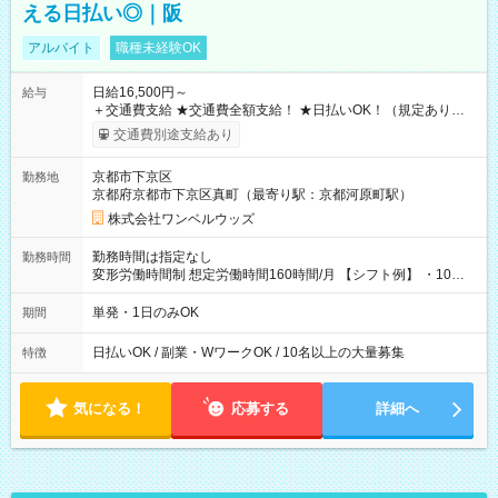
える日払い◎｜阪
アルバイト
職種未経験OK
日給16,500円～
給与
＋交通費支給 ★交通費全額支給！ ★日払いOK！（規定あり） ┗
働いたその日に現金GET♪ お仕事後はコンビニATMから 日払
交通費別途支給あり
い分を引き落とせます！ 【試用期間】試用期間なし
京都市下京区
勤務地
京都府京都市下京区真町（最寄り駅：京都河原町駅）
株式会社ワンベルウッズ
勤務時間は指定なし
勤務時間
変形労働時間制 想定労働時間160時間/月 【シフト例】 ・10：
00～20：00
単発・1日のみOK
期間
日払いOK / 副業・WワークOK / 10名以上の大量募集
特徴
気になる！
応募する
詳細へ