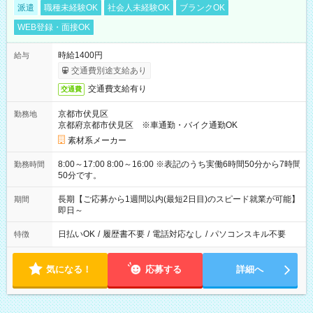
派遣
職種未経験OK
社会人未経験OK
ブランクOK
WEB登録・面接OK
時給1400円
給与
交通費別途支給あり
交通費支給有り
交通費
京都市伏見区
勤務地
京都府京都市伏見区 ※車通勤・バイク通勤OK
素材系メーカー
8:00～17:00 8:00～16:00 ※表記のうち実働6時間50分から7時間
勤務時間
50分です。
長期【ご応募から1週間以内(最短2日目)のスピード就業が可能】
期間
即日～
日払いOK
/
履歴書不要
/
電話対応なし
/
パソコンスキル不要
特徴
気になる！
応募する
詳細へ