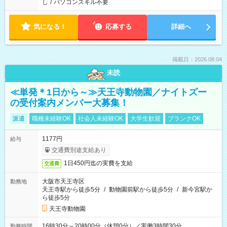
し
/
パソコンスキル不要
気になる！
応募する
詳細へ
掲載日：2026.08.04
未読
≪単発＊1日から～≫天王寺動物園／ナイトズー
の受付案内メンバー大募集！
派遣
職種未経験OK
社会人未経験OK
大学生歓迎
ブランクOK
1177円
給与
交通費別途支給あり
1日450円迄の実費を支給
交通費
大阪市天王寺区
勤務地
天王寺駅から徒歩5分
/
動物園前駅から徒歩5分
/
新今宮駅か
ら徒歩5分
天王寺動物園
16時30分～20時00分（休憩0分）／実働3時間30分
勤務時間