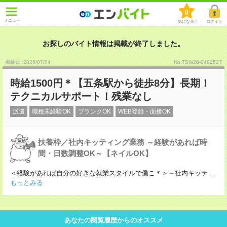
0
メニュー
気になる！
ログイン
お探しのバイト情報は掲載が終了しました。
掲載日 :2026
/
07
/
04
No.TSW26-0492537
時給1500円＊【五条駅から徒歩8分】長期！
テクニカルサポート！残業なし
派遣
職種未経験OK
ブランクOK
WEB登録・面接OK
扶養枠／社内キッティング業務 ～経験があれば時
間・日数調整OK～【ネイルOK】
＜経験があれば自分の好きな就業スタイルで働こ＊＞～社内キッテ
...
もっとみる
あなたの閲覧履歴からのオススメ