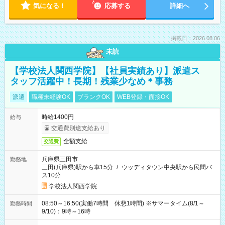
気になる！
応募する
詳細へ
掲載日：2026.08.06
未読
【学校法人関西学院】【社員実績あり】派遣ス
タッフ活躍中！長期！残業少なめ＊事務
派遣
職種未経験OK
ブランクOK
WEB登録・面接OK
時給1400円
給与
交通費別途支給あり
全額支給
交通費
兵庫県三田市
勤務地
三田(兵庫県)駅から車15分
/
ウッディタウン中央駅から民間バ
ス10分
学校法人関西学院
08:50～16:50(実働7時間 休憩1時間) ※サマータイム(8/1～
勤務時間
9/10)：9時～16時