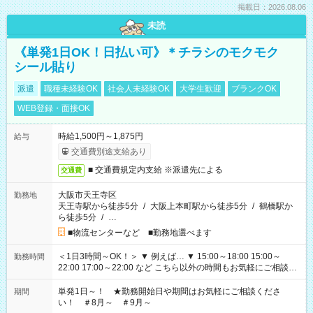
掲載日：2026.08.06
未読
《単発1日OK！日払い可》＊チラシのモクモク
シール貼り
派遣
職種未経験OK
社会人未経験OK
大学生歓迎
ブランクOK
WEB登録・面接OK
時給1,500円～1,875円
給与
交通費別途支給あり
■ 交通費規定内支給 ※派遣先による
交通費
大阪市天王寺区
勤務地
天王寺駅から徒歩5分
/
大阪上本町駅から徒歩5分
/
鶴橋駅か
ら徒歩5分
/
…
■物流センターなど ■勤務地選べます
＜1日3時間～OK！＞ ▼ 例えば… ▼ 15:00～18:00 15:00～
勤務時間
22:00 17:00～22:00 など こちら以外の時間もお気軽にご相談く
ださい！
単発1日～！ ★勤務開始日や期間はお気軽にご相談くださ
期間
い！ ＃8月～ ＃9月～