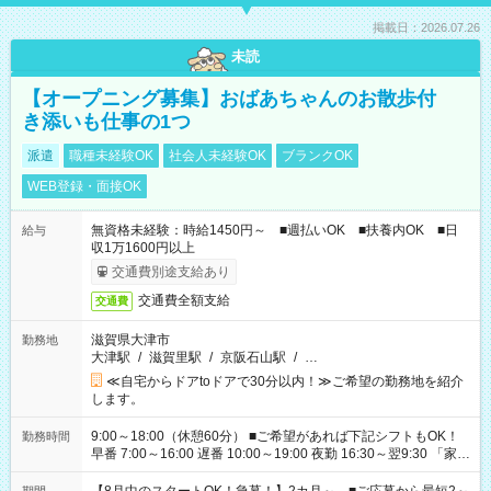
掲載日：2026.07.26
未読
【オープニング募集】おばあちゃんのお散歩付
き添いも仕事の1つ
派遣
職種未経験OK
社会人未経験OK
ブランクOK
WEB登録・面接OK
無資格未経験：時給1450円～ ■週払いOK ■扶養内OK ■日
給与
収1万1600円以上
交通費別途支給あり
交通費全額支給
交通費
滋賀県大津市
勤務地
大津駅
/
滋賀里駅
/
京阪石山駅
/
…
≪自宅からドアtoドアで30分以内！≫ご希望の勤務地を紹介
します。
9:00～18:00（休憩60分） ■ご希望があれば下記シフトもOK！
勤務時間
早番 7:00～16:00 遅番 10:00～19:00 夜勤 16:30～翌9:30 「家族
と休みを合わせたい」 「余裕を持って夕飯の準備がしたい」
「できれば残業はしたくない」 など、ご希望を教えてください