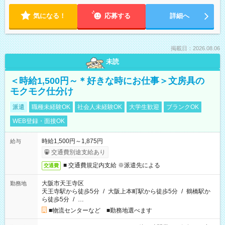
気になる！
応募する
詳細へ
掲載日：2026.08.06
未読
＜時給1,500円～＊好きな時にお仕事＞文房具の
モクモク仕分け
派遣
職種未経験OK
社会人未経験OK
大学生歓迎
ブランクOK
WEB登録・面接OK
時給1,500円～1,875円
給与
交通費別途支給あり
■ 交通費規定内支給 ※派遣先による
交通費
大阪市天王寺区
勤務地
天王寺駅から徒歩5分
/
大阪上本町駅から徒歩5分
/
鶴橋駅か
ら徒歩5分
/
…
■物流センターなど ■勤務地選べます