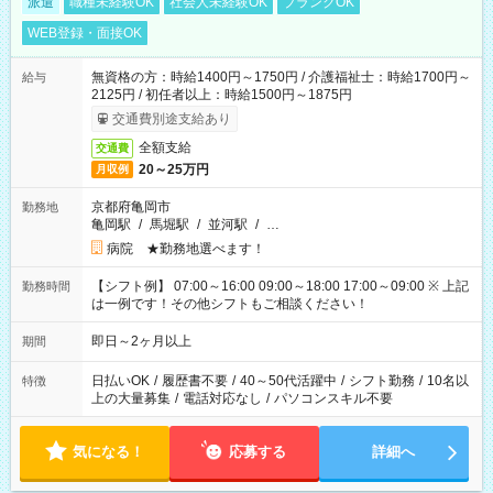
派遣
職種未経験OK
社会人未経験OK
ブランクOK
WEB登録・面接OK
無資格の方：時給1400円～1750円 / 介護福祉士：時給1700円～
給与
2125円 / 初任者以上：時給1500円～1875円
交通費別途支給あり
全額支給
交通費
20～25万円
月収例
京都府亀岡市
勤務地
亀岡駅
/
馬堀駅
/
並河駅
/
…
病院 ★勤務地選べます！
【シフト例】 07:00～16:00 09:00～18:00 17:00～09:00 ※ 上記
勤務時間
は一例です！その他シフトもご相談ください！
即日～2ヶ月以上
期間
日払いOK
/
履歴書不要
/
40～50代活躍中
/
シフト勤務
/
10名以
特徴
上の大量募集
/
電話対応なし
/
パソコンスキル不要
気になる！
応募する
詳細へ