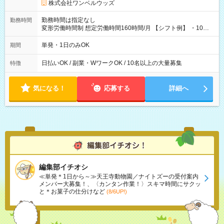
株式会社ワンベルウッズ
勤務時間は指定なし
勤務時間
変形労働時間制 想定労働時間160時間/月 【シフト例】 ・10：
00～20：00
単発・1日のみOK
期間
日払いOK / 副業・WワークOK / 10名以上の大量募集
特徴
気になる！
応募する
詳細へ
編集部イチオシ
≪単発＊1日から～≫天王寺動物園／ナイトズーの受付案内
メンバー大募集！、〈カンタン作業！〉スキマ時間にサクッ
と＊お菓子の仕分けなど
(8/6UP!)