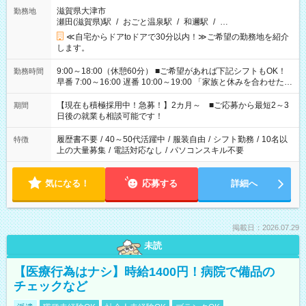
滋賀県大津市
勤務地
瀬田(滋賀県)駅
/
おごと温泉駅
/
和邇駅
/
…
≪自宅からドアtoドアで30分以内！≫ご希望の勤務地を紹介
します。
9:00～18:00（休憩60分） ■ご希望があれば下記シフトもOK！
勤務時間
早番 7:00～16:00 遅番 10:00～19:00 「家族と休みを合わせた
い」 「余裕を持って夕飯の準備がしたい」 「できれば残業はし
たくない」 など、ご希望を教えてくださいね。 ※Wワーク希望
【現在も積極採用中！急募！】2カ月～ ■ご応募から最短2～3
期間
の方へ 今ご覧のお仕事で希望する勤務時間と、もう1つのお仕事
日後の就業も相談可能です！
の勤務時間。 合計で週40時間を超える場合は応募できません。
履歴書不要
/
40～50代活躍中
/
服装自由
/
シフト勤務
/
10名以
特徴
上の大量募集
/
電話対応なし
/
パソコンスキル不要
気になる！
応募する
詳細へ
掲載日：2026.07.29
未読
【医療行為はナシ】時給1400円！病院で備品の
チェックなど