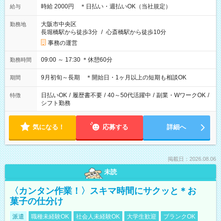
時給 2000円 ＊日払い・週払いOK（当社規定）
給与
大阪市中央区
勤務地
長堀橋駅から徒歩3分
/
心斎橋駅から徒歩10分
事務の運営
09:00 ～ 17:30 ＊休憩60分
勤務時間
9月初旬～長期 ＊開始日・1ヶ月以上の短期も相談OK
期間
日払いOK
/
履歴書不要
/
40～50代活躍中
/
副業・WワークOK
/
特徴
シフト勤務
気になる！
応募する
詳細へ
掲載日：2026.08.06
未読
〈カンタン作業！〉スキマ時間にサクッと＊お
菓子の仕分け
派遣
職種未経験OK
社会人未経験OK
大学生歓迎
ブランクOK