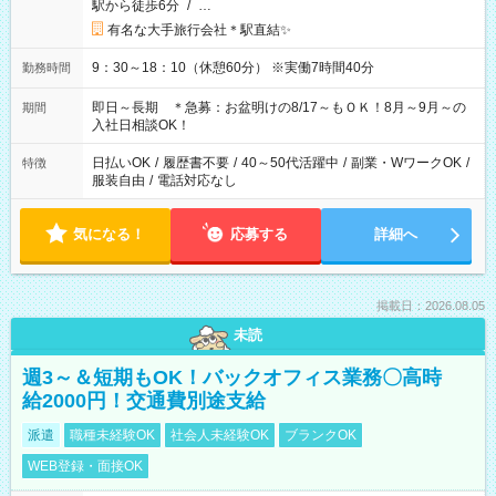
駅から徒歩6分
/
…
有名な大手旅行会社＊駅直結✨
9：30～18：10（休憩60分） ※実働7時間40分
勤務時間
即日～長期 ＊急募：お盆明けの8/17～もＯＫ！8月～9月～の
期間
入社日相談OK！
日払いOK
/
履歴書不要
/
40～50代活躍中
/
副業・WワークOK
/
特徴
服装自由
/
電話対応なし
気になる！
応募する
詳細へ
掲載日：2026.08.05
未読
週3～＆短期もOK！バックオフィス業務〇高時
給2000円！交通費別途支給
派遣
職種未経験OK
社会人未経験OK
ブランクOK
WEB登録・面接OK