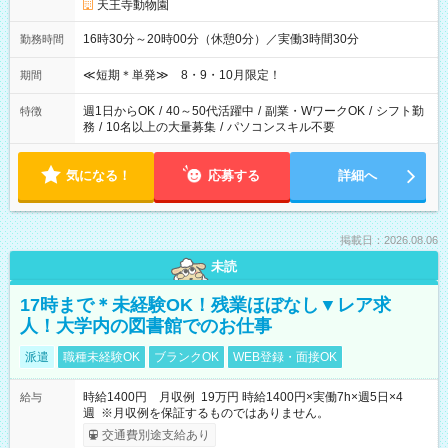
天王寺動物園
16時30分～20時00分（休憩0分）／実働3時間30分
勤務時間
≪短期＊単発≫ 8・9・10月限定！
期間
週1日からOK
/
40～50代活躍中
/
副業・WワークOK
/
シフト勤
特徴
務
/
10名以上の大量募集
/
パソコンスキル不要
気になる！
応募する
詳細へ
掲載日：2026.08.06
未読
17時まで＊未経験OK！残業ほぼなし▼レア求
人！大学内の図書館でのお仕事
派遣
職種未経験OK
ブランクOK
WEB登録・面接OK
時給1400円 月収例 19万円 時給1400円×実働7h×週5日×4
給与
週 ※月収例を保証するものではありません。
交通費別途支給あり