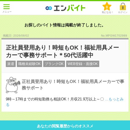
0
メニュー
気になる！
ログイン
お探しのバイト情報は掲載が終了しました。
掲載日 :2026
/
08
/
02
No.MPGW1702989
正社員登用あり！時短もOK！福祉用具メー
カーで事務サポート＊50代活躍中
派遣
職種未経験OK
ブランクOK
WEB登録・面接OK
正社員登用あり！時短もOK！福祉用具メーカーで事
務サポート
9時～17時までの時短勤務も相談OK！月収21.9万以上～〇
...もっとみ
る
あなたの閲覧履歴からのオススメ