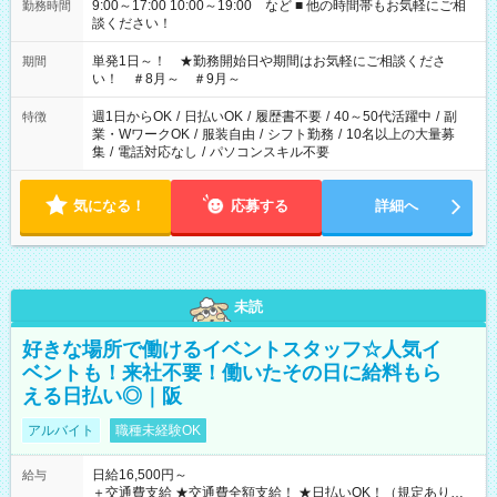
9:00～17:00 10:00～19:00 など ■ 他の時間帯もお気軽にご相
勤務時間
談ください！
単発1日～！ ★勤務開始日や期間はお気軽にご相談くださ
期間
い！ ＃8月～ ＃9月～
週1日からOK
/
日払いOK
/
履歴書不要
/
40～50代活躍中
/
副
特徴
業・WワークOK
/
服装自由
/
シフト勤務
/
10名以上の大量募
集
/
電話対応なし
/
パソコンスキル不要
気になる！
応募する
詳細へ
未読
好きな場所で働けるイベントスタッフ☆人気イ
ベントも！来社不要！働いたその日に給料もら
える日払い◎｜阪
アルバイト
職種未経験OK
日給16,500円～
給与
＋交通費支給 ★交通費全額支給！ ★日払いOK！（規定あり） ┗