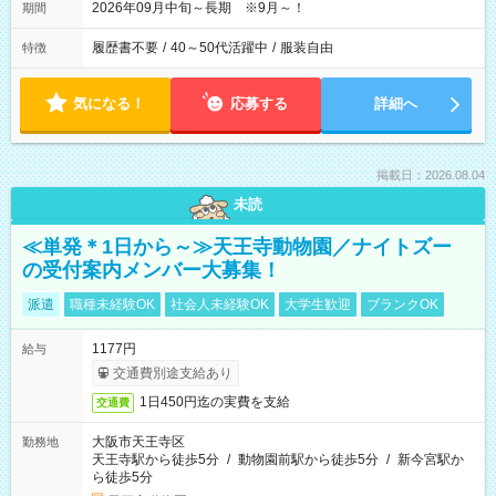
2026年09月中旬～長期 ※9月～！
期間
履歴書不要
/
40～50代活躍中
/
服装自由
特徴
気になる！
応募する
詳細へ
掲載日：2026.08.04
未読
≪単発＊1日から～≫天王寺動物園／ナイトズー
の受付案内メンバー大募集！
派遣
職種未経験OK
社会人未経験OK
大学生歓迎
ブランクOK
1177円
給与
交通費別途支給あり
1日450円迄の実費を支給
交通費
大阪市天王寺区
勤務地
天王寺駅から徒歩5分
/
動物園前駅から徒歩5分
/
新今宮駅か
ら徒歩5分