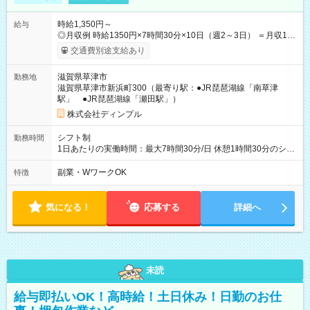
時給1,350円～
給与
◎月収例 時給1350円×7時間30分×10日（週2～3日） ＝月収10
万円以上可＋交通費 ※勤務日数は一例です 【試用期間】試用期
交通費別途支給あり
間あり 試用期間の長さ：3ヶ月 雇用形態、給与は本採用時と同
じです。
滋賀県草津市
勤務地
滋賀県草津市新浜町300（最寄り駅：●JR琵琶湖線「南草津
駅」 ●JR琵琶湖線「瀬田駅」）
株式会社ディンプル
シフト制
勤務時間
1日あたりの実働時間：最大7時間30分/日 休憩1時間30分のシフ
ト制 ＜シフト例＞ 9：20～18：20 10：20～19：20 11：20～
20：20 12：30～21：30 ＜残業ほぼなし♪＞ 残業はあっても月1
副業・WワークOK
特徴
時間以内。 定時退社がキホンなので、 プライベートや家庭とも
両立しやすい☆
気になる！
応募する
詳細へ
未読
給与即払いOK！高時給！土日休み！日勤のお仕