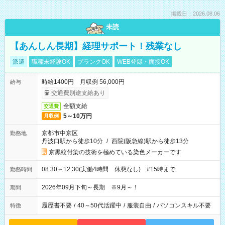
掲載日：2026.08.06
未読
【あんしん長期】経理サポート！残業なし
派遣
職種未経験OK
ブランクOK
WEB登録・面接OK
時給1400円 月収例 56,000円
給与
交通費別途支給あり
全額支給
交通費
5～10万円
月収例
京都市中京区
勤務地
丹波口駅から徒歩10分
/
西院(阪急線)駅から徒歩13分
京黒紋付染の技術を極めている染色メーカーです
08:30～12:30(実働4時間 休憩なし) #15時まで
勤務時間
2026年09月下旬～長期 ※9月～！
期間
履歴書不要
/
40～50代活躍中
/
服装自由
/
パソコンスキル不要
特徴