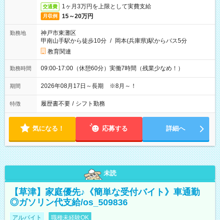
1ヶ月3万円を上限として実費支給
交通費
15～20万円
月収例
神戸市東灘区
勤務地
甲南山手駅から徒歩10分
/
岡本(兵庫県)駅からバス5分
教育関連
09:00-17:00（休憩60分）実働7時間（残業少なめ！）
勤務時間
2026年08月17日～長期 ※8月～！
期間
履歴書不要
/
シフト勤務
特徴
気になる！
応募する
詳細へ
未読
【草津】家庭優先♪《簡単な受付バイト》車通勤
◎ガソリン代支給/os_509836
アルバイト
職種未経験OK