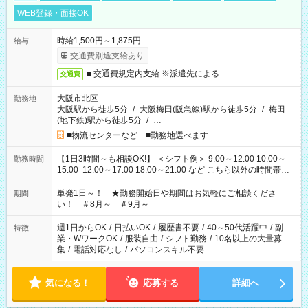
WEB登録・面接OK
時給1,500円～1,875円
給与
交通費別途支給あり
■ 交通費規定内支給 ※派遣先による
交通費
大阪市北区
勤務地
大阪駅から徒歩5分
/
大阪梅田(阪急線)駅から徒歩5分
/
梅田
(地下鉄)駅から徒歩5分
/
…
■物流センターなど ■勤務地選べます
【1日3時間～も相談OK!】 ＜シフト例＞ 9:00～12:00 10:00～
勤務時間
15:00 12:00～17:00 18:00～21:00 など こちら以外の時間帯も
お気軽にご相談ください！
単発1日～！ ★勤務開始日や期間はお気軽にご相談くださ
期間
い！ ＃8月～ ＃9月～
週1日からOK
/
日払いOK
/
履歴書不要
/
40～50代活躍中
/
副
特徴
業・WワークOK
/
服装自由
/
シフト勤務
/
10名以上の大量募
集
/
電話対応なし
/
パソコンスキル不要
気になる！
応募する
詳細へ