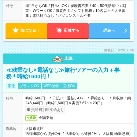
週1日からOK
/
日払いOK
/
履歴書不要
/
40～50代活躍中
/
副
特徴
業・WワークOK
/
服装自由
/
シフト勤務
/
10名以上の大量募
集
/
電話対応なし
/
パソコンスキル不要
気になる！
応募する
詳細へ
掲載日：2026.08.06
未読
≪残業なし×電話なし≫旅行ツアーの入力＋事
務＊時給1600円！
派遣
ブランクOK
WEB登録・面接OK
時給1600円 ＊日払い・週払いOK ＊昇給あり ＊月収例：約
給与
245,440円 （時給1,600円 × 実働7.67h × 20日）
交通費別途支給あり
全額支給
交通費
大阪市北区
勤務地
西梅田駅から徒歩2分
/
大阪駅から徒歩4分
/
大阪梅田(阪急線)