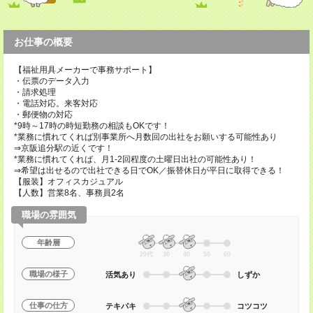
お仕事の概要
【福祉用具メーカーで事務サポート】
・伝票のデータ入力
・請求処理
・電話対応。来客対応
・郵便物の対応
*9時～17時の時短勤務の相談もOKです！
*業務に慣れてくれば別事業所へ月数回の出社をお願いする可能性あり
⇒京阪追分駅の近くです！
*業務に慣れてくれば、月1-2回程度の土曜日出社の可能性あり！
⇒希望は出せるので出社できる日でOK／振替休日が平日に取得できる！
【服装】オフィスカジュアル
【人数】営業8名、事務員2名
職場の雰囲気
年齢層
20代
30
40
50
60
職場の様子
活気あり
しずか
仕事の仕方
テキパキ
コツコツ