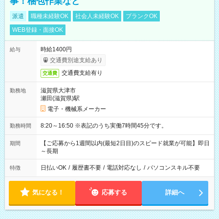
事！梱包作業など
派遣
職種未経験OK
社会人未経験OK
ブランクOK
WEB登録・面接OK
時給1400円
給与
交通費別途支給あり
交通費支給有り
交通費
滋賀県大津市
勤務地
瀬田(滋賀県)駅
電子・機械系メーカー
8:20～16:50 ※表記のうち実働7時間45分です。
勤務時間
【ご応募から1週間以内(最短2日目)のスピード就業が可能】即日
期間
～長期
日払いOK
/
履歴書不要
/
電話対応なし
/
パソコンスキル不要
特徴
気になる！
応募する
詳細へ