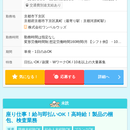
働いたその日に現金GET♪ お仕事後はコンビニATMから 日払
交通費別途支給あり
い分を引き落とせます！ 【試用期間】試用期間なし
京都市下京区
勤務地
京都府京都市下京区真町（最寄り駅：京都河原町駅）
株式会社ワンベルウッズ
勤務時間は指定なし
勤務時間
変形労働時間制 想定労働時間160時間/月 【シフト例】 ・10：
00～20：00
単発・1日のみOK
期間
日払いOK / 副業・WワークOK / 10名以上の大量募集
特徴
気になる！
応募する
詳細へ
未読
座り仕事！給与即払いOK！高時給！製品の梱
包、検査業務
派遣
職種未経験OK
社会人未経験OK
ブランクOK