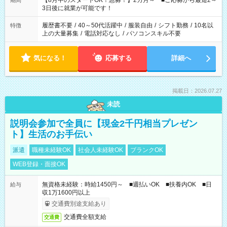
【8月中のスタートOK！急募！】2カ月～ ■ご応募から最短2～
期間
ね。 ※Wワーク希望の方へ 今ご覧のお仕事で希望する勤務時間
3日後に就業が可能です！
と、もう1つのお仕事の勤務時間。 合計で週40時間を超える場
合は応募できません。
履歴書不要
/
40～50代活躍中
/
服装自由
/
シフト勤務
/
10名以
特徴
上の大量募集
/
電話対応なし
/
パソコンスキル不要
気になる！
応募する
詳細へ
掲載日：2026.07.27
未読
説明会参加で全員に【現金2千円相当プレゼン
ト】生活のお手伝い
派遣
職種未経験OK
社会人未経験OK
ブランクOK
WEB登録・面接OK
無資格未経験：時給1450円～ ■週払いOK ■扶養内OK ■日
給与
収1万1600円以上
交通費別途支給あり
交通費全額支給
交通費