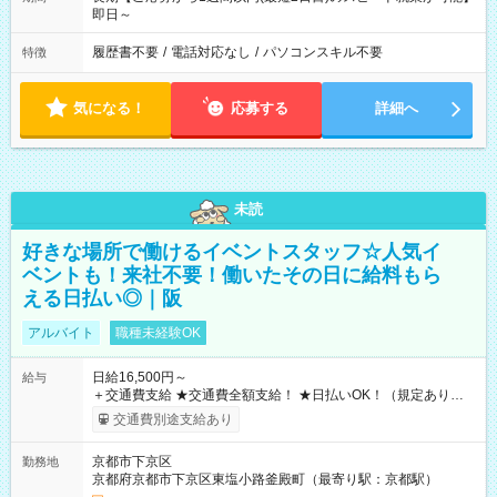
即日～
履歴書不要
/
電話対応なし
/
パソコンスキル不要
特徴
気になる！
応募する
詳細へ
未読
好きな場所で働けるイベントスタッフ☆人気イ
ベントも！来社不要！働いたその日に給料もら
える日払い◎｜阪
アルバイト
職種未経験OK
日給16,500円～
給与
＋交通費支給 ★交通費全額支給！ ★日払いOK！（規定あり） ┗
働いたその日に現金GET♪ お仕事後はコンビニATMから 日払
交通費別途支給あり
い分を引き落とせます！ 【試用期間】試用期間なし
京都市下京区
勤務地
京都府京都市下京区東塩小路釜殿町（最寄り駅：京都駅）