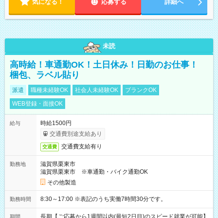
気になる！
応募する
詳細へ
未読
高時給！車通勤OK！土日休み！日勤のお仕事！
梱包、ラベル貼り
派遣
職種未経験OK
社会人未経験OK
ブランクOK
WEB登録・面接OK
時給1500円
給与
交通費別途支給あり
交通費支給有り
交通費
滋賀県栗東市
勤務地
滋賀県栗東市 ※車通勤・バイク通勤OK
その他製造
8:30～17:00 ※表記のうち実働7時間30分です。
勤務時間
長期【ご応募から1週間以内(最短2日目)のスピード就業が可能】
期間