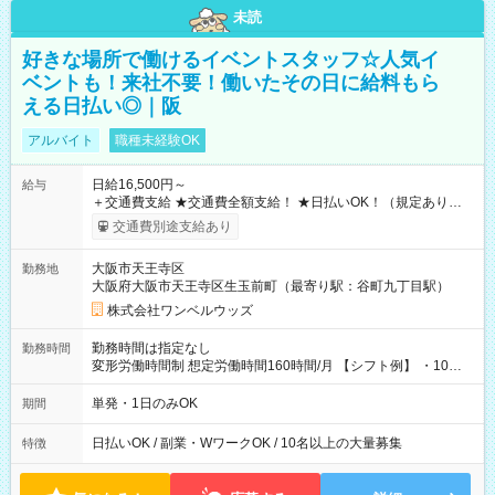
未読
好きな場所で働けるイベントスタッフ☆人気イ
ベントも！来社不要！働いたその日に給料もら
える日払い◎｜阪
アルバイト
職種未経験OK
日給16,500円～
給与
＋交通費支給 ★交通費全額支給！ ★日払いOK！（規定あり） ┗
働いたその日に現金GET♪ お仕事後はコンビニATMから 日払
交通費別途支給あり
い分を引き落とせます！ 【試用期間】試用期間なし
大阪市天王寺区
勤務地
大阪府大阪市天王寺区生玉前町（最寄り駅：谷町九丁目駅）
株式会社ワンベルウッズ
勤務時間は指定なし
勤務時間
変形労働時間制 想定労働時間160時間/月 【シフト例】 ・10：
00～20：00
単発・1日のみOK
期間
日払いOK / 副業・WワークOK / 10名以上の大量募集
特徴