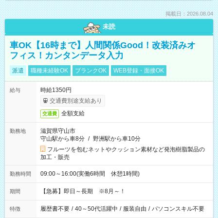
掲載日：2026.08.04
未読
車OK【16時まで】人間関係Good！改装済みオ
フィス！カンタンデータ入力
派遣
職種未経験OK
ブランクOK
WEB登録・面接OK
時給1350円
給与
交通費別途支給あり
全額支給
交通費
滋賀県守山市
勤務地
守山駅から車8分
/
野洲駅から車10分
フルーツを包むネットやクッション素材など発泡樹脂製品の
加工・販売
09:00～16:00(実働6時間 休憩1時間)
勤務時間
【急募】即日～長期 ※8月～！
期間
履歴書不要
/
40～50代活躍中
/
服装自由
/
パソコンスキル不要
特徴