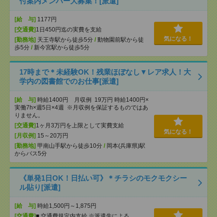
付案内メンバー大募集！[派遣]
[給 与]
1177円
[交通費]
1日450円迄の実費を支給
気になる！
[勤務地]
天王寺駅から徒歩5分
/
動物園前駅から徒
歩5分
/
新今宮駅から徒歩5分
17時まで＊未経験OK！残業ほぼなし▼レア求人！大
学内の図書館でのお仕事[派遣]
[給 与]
時給1400円 月収例 19万円 時給1400円×
実働7h×週5日×4週 ※月収例を保証するものではあ
りません。
[交通費]
1ヶ月3万円を上限として実費支給
気になる！
[月収例]
15～20万円
[勤務地]
甲南山手駅から徒歩10分
/
岡本(兵庫県)駅
からバス5分
《単発1日OK！日払い可》＊チラシのモクモクシー
ル貼り[派遣]
[給 与]
時給1,500円～1,875円
[交通費]
■ 交通費規定内支給 ※派遣先による