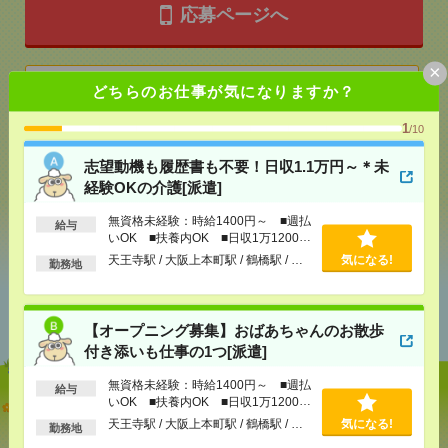
応募ページへ
×
気になる！
どちらのお仕事が気になりますか？
1
/10
メール
LINE
で送る
で送る
志望動機も履歴書も不要！日収1.1万円～＊未
経験OKの介護[派遣]
無資格未経験：時給1400円～ ■週払
シェア
ツイート
ブックマーク
給与
いOK ■扶養内OK ■日収1万1200円
以上
天王寺駅 / 大阪上本町駅 / 鶴橋駅 / …
気になる!
勤務地
あなたの閲覧履歴からの
おすすめ
【オープニング募集】おばあちゃんのお散歩
付き添いも仕事の1つ[派遣]
無資格未経験：時給1400円～ ■週払
給与
いOK ■扶養内OK ■日収1万1200円
志望動機も履歴書も不要！日収1.1万円～＊未経験OK
以上
の介護[派遣]
天王寺駅 / 大阪上本町駅 / 鶴橋駅 / …
気になる!
勤務地