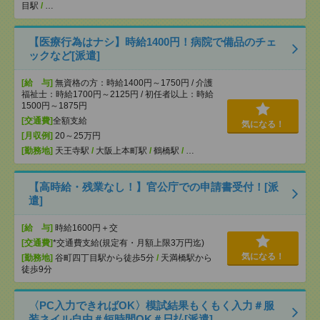
目駅
/
…
【医療行為はナシ】時給1400円！病院で備品のチェ
ックなど[派遣]
[給 与]
無資格の方：時給1400円～1750円 / 介護
福祉士：時給1700円～2125円 / 初任者以上：時給
1500円～1875円
[交通費]
全額支給
気になる！
[月収例]
20～25万円
[勤務地]
天王寺駅
/
大阪上本町駅
/
鶴橋駅
/
…
【高時給・残業なし！】官公庁での申請書受付！[派
遣]
[給 与]
時給1600円＋交
[交通費]
*交通費支給(規定有・月額上限3万円迄)
気になる！
[勤務地]
谷町四丁目駅から徒歩5分
/
天満橋駅から
徒歩9分
〈PC入力できればOK〉模試結果もくもく入力＃服
装ネイル自由＃短時間OK＃日払[派遣]