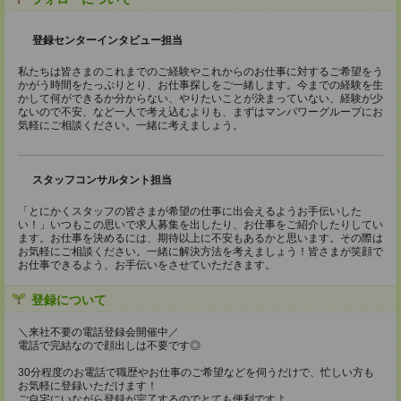
登録センターインタビュー担当
私たちは皆さまのこれまでのご経験やこれからのお仕事に対するご希望をう
かがう時間をたっぷりとり、お仕事探しをご一緒します。今までの経験を生
かして何ができるか分からない、やりたいことが決まっていない、経験が少
ないので不安、など一人で考え込むよりも、まずはマンパワーグループにお
気軽にご相談ください。一緒に考えましょう。
スタッフコンサルタント担当
「とにかくスタッフの皆さまが希望の仕事に出会えるようお手伝いした
い！」いつもこの思いで求人募集を出したり、お仕事をご紹介したりしてい
ます。お仕事を決めるには、期待以上に不安もあるかと思います。その際は
お気軽にご相談ください。一緒に解決方法を考えましょう！皆さまが笑顔で
お仕事できるよう、お手伝いをさせていただきます。
登録について
＼来社不要の電話登録会開催中／
電話で完結なので顔出しは不要です◎
30分程度のお電話で職歴やお仕事のご希望などを伺うだけで、忙しい方も
お気軽に登録いただけます！
ご自宅にいながら登録が完了するのでとても便利ですよ