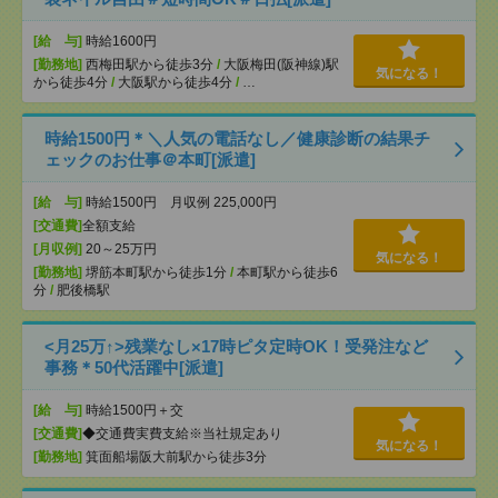
[給 与]
時給1600円
[勤務地]
西梅田駅から徒歩3分
/
大阪梅田(阪神線)駅
気になる！
から徒歩4分
/
大阪駅から徒歩4分
/
…
時給1500円＊＼人気の電話なし／健康診断の結果チ
ェックのお仕事＠本町[派遣]
[給 与]
時給1500円 月収例 225,000円
[交通費]
全額支給
[月収例]
20～25万円
気になる！
[勤務地]
堺筋本町駅から徒歩1分
/
本町駅から徒歩6
分
/
肥後橋駅
<月25万↑>残業なし×17時ピタ定時OK！受発注など
事務＊50代活躍中[派遣]
[給 与]
時給1500円＋交
[交通費]
◆交通費実費支給※当社規定あり
気になる！
[勤務地]
箕面船場阪大前駅から徒歩3分