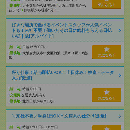
気になる！
[勤務地]
天王寺駅から徒歩5分
/
大阪上本町駅から
徒歩5分
/
鶴橋駅から徒歩5分
/
…
好きな場所で働けるイベントスタッフ☆人気イベン
トも！来社不要！働いたその日に給料もらえる日払
い◎｜阪[アルバイト]
[給 与]
日給16,500円～
[勤務地]
大阪府大阪市中央区難波（最寄り駅：難波
気になる！
駅）
座り仕事！給与即払いOK！土日休み！検査・データ
入力[派遣]
[給 与]
時給1300円
[交通費]
交通費支給有り
気になる！
[勤務地]
北野田駅から車10分
＼来社不要／単発1日OK＊文房具の仕分け[派遣]
[給 与]
時給1,500円～1,875円