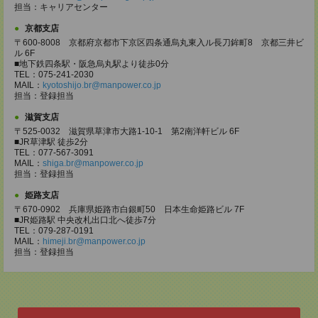
担当：キャリアセンター
京都支店
〒600-8008 京都府京都市下京区四条通烏丸東入ル長刀鉾町8 京都三井ビ
ル 6F
■地下鉄四条駅・阪急烏丸駅より徒歩0分
TEL：075-241-2030
MAIL：
kyotoshijo.br@manpower.co.jp
担当：登録担当
滋賀支店
〒525-0032 滋賀県草津市大路1-10-1 第2南洋軒ビル 6F
■JR草津駅 徒歩2分
TEL：077-567-3091
MAIL：
shiga.br@manpower.co.jp
担当：登録担当
姫路支店
〒670-0902 兵庫県姫路市白銀町50 日本生命姫路ビル 7F
■JR姫路駅 中央改札出口北へ徒歩7分
TEL：079-287-0191
MAIL：
himeji.br@manpower.co.jp
担当：登録担当