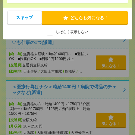
[給 与]
無資格未経験：時給1400円～ ■週払い
OK ■扶養内OK ■日収1万1200円以上
[交通費]
交通費全額支給
気になる！
スキップ
どちらも気になる！
[勤務地]
天王寺駅
/
大阪上本町駅
/
鶴橋駅
/
…
しばらく表示しない
【オープニング募集】おばあちゃんのお散歩付き添
いも仕事の1つ[派遣]
[給 与]
無資格未経験：時給1400円～ ■週払い
OK ■扶養内OK ■日収1万1200円以上
[交通費]
交通費全額支給
気になる！
[勤務地]
天王寺駅
/
大阪上本町駅
/
鶴橋駅
/
…
＜医療行為はナシ＞時給1400円！病院で備品のチェ
ックなど[派遣]
[給 与]
無資格の方：時給1400円～1750円 / 介護
福祉士：時給1700円～2125円 / 初任者以上：時給
1500円～1875円
[交通費]
全額支給
気になる！
[月収例]
20～25万円
[勤務地]
大阪駅
/
大阪梅田(阪神線)駅
/
天神橋筋六丁