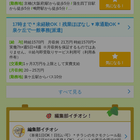
[勤務地]
京橋(大阪府)駅から徒歩5分
/
蒲生四丁目駅
気になる！
から徒歩5分
/
鴫野駅から徒歩5分
/
…
17時まで＊未経験OK！残業ほぼなし▼車通勤OK＊
泉ケ丘で一般事務[派遣]
[給 与]
時給1570円 月収例 21万円 時給1570円×
実働7h×週5日×4週 ※月収例を保証するものではあ
りません。※給与即受取りサービス利用可（利用条
件有）
気になる！
[交通費]
1ヶ月3万円を上限として実費支給
[月収例]
20～25万円
[勤務地]
泉ケ丘駅からバス10分
すべて見る
編集部イチオシ
《単発1日OK！日払い可》＊チラシのモクモクシール貼