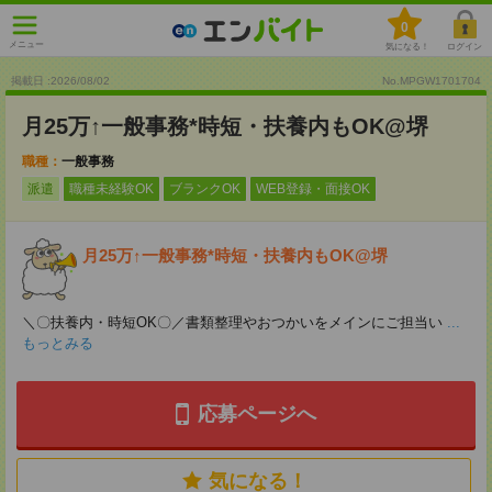
0
メニュー
気になる！
ログイン
掲載日 :2026
/
08
/
02
No.MPGW1701704
月25万↑一般事務*時短・扶養内もOK@堺
職種：
一般事務
派遣
職種未経験OK
ブランクOK
WEB登録・面接OK
月25万↑一般事務*時短・扶養内もOK@堺
＼〇扶養内・時短OK〇／書類整理やおつかいをメインにご担当い
...
もっとみる
応募ページへ
気になる！