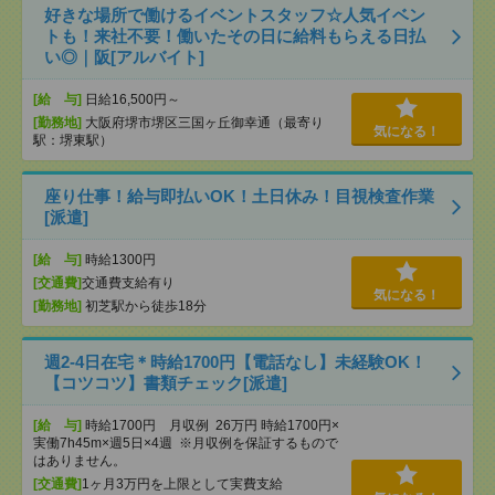
好きな場所で働けるイベントスタッフ☆人気イベン
トも！来社不要！働いたその日に給料もらえる日払
い◎｜阪[アルバイト]
[給 与]
日給16,500円～
[勤務地]
大阪府堺市堺区三国ヶ丘御幸通（最寄り
気になる！
駅：堺東駅）
座り仕事！給与即払いOK！土日休み！目視検査作業
[派遣]
[給 与]
時給1300円
[交通費]
交通費支給有り
気になる！
[勤務地]
初芝駅から徒歩18分
週2-4日在宅＊時給1700円【電話なし】未経験OK！
【コツコツ】書類チェック[派遣]
[給 与]
時給1700円 月収例 26万円 時給1700円×
実働7h45m×週5日×4週 ※月収例を保証するもので
はありません。
[交通費]
1ヶ月3万円を上限として実費支給