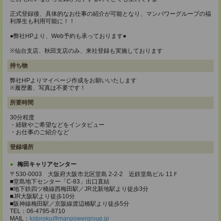
正式登録後、具体的なお仕事の紹介が可能となり、マンパワーグループの福
利厚生も利用可能に！！
●弊社HPより、Web予約も承っております●
※仙台支店、秋田支店のみ、来社登録も実施しております
持ち物
弊社HPよりマイページ作成をお願いいたします
※履歴書、写真は不要です！
所要時間
30分程度
・経験やご希望などをインタビュー
・お仕事のご紹介など
登録場所
梅田キャリアセンター
〒530-0003 大阪府大阪市北区堂島 2-2-2 近鉄堂島ビル 11Ｆ
■堂島地下センター「C-83」出口直結
■地下鉄四ツ橋線西梅田駅／JR北新地駅より徒歩3分
■JR大阪駅より徒歩10分
■阪神線梅田駅／京阪線渡辺橋駅より徒歩5分
TEL：06-4795-8710
MAIL：
kstoroku@manpowergroup.jp