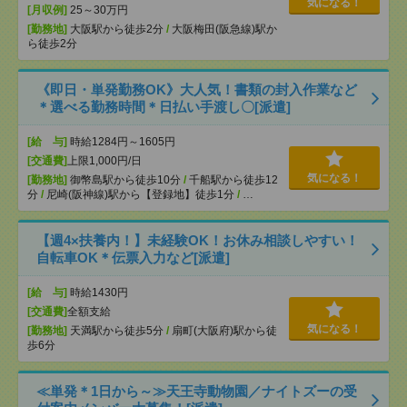
気になる！
[月収例]
25～30万円
[勤務地]
大阪駅から徒歩2分
/
大阪梅田(阪急線)駅か
ら徒歩2分
《即日・単発勤務OK》大人気！書類の封入作業など
＊選べる勤務時間＊日払い手渡し〇[派遣]
[給 与]
時給1284円～1605円
[交通費]
上限1,000円/日
気になる！
[勤務地]
御幣島駅から徒歩10分
/
千船駅から徒歩12
分
/
尼崎(阪神線)駅から【登録地】徒歩1分
/
…
【週4×扶養内！】未経験OK！お休み相談しやすい！
自転車OK＊伝票入力など[派遣]
[給 与]
時給1430円
[交通費]
全額支給
気になる！
[勤務地]
天満駅から徒歩5分
/
扇町(大阪府)駅から徒
歩6分
≪単発＊1日から～≫天王寺動物園／ナイトズーの受