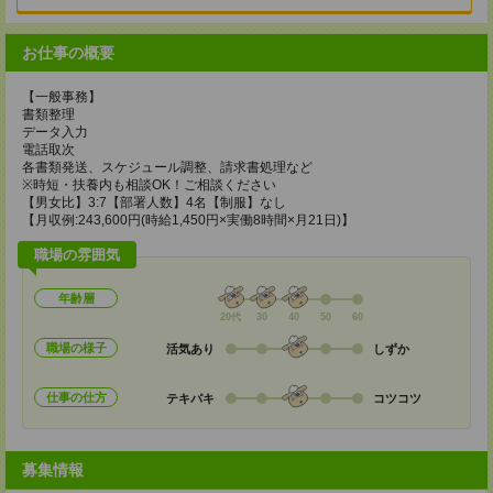
お仕事の概要
【一般事務】
書類整理
データ入力
電話取次
各書類発送、スケジュール調整、請求書処理など
※時短・扶養内も相談OK！ご相談ください
【男女比】3:7【部署人数】4名【制服】なし
【月収例:243,600円(時給1,450円×実働8時間×月21日)】
職場の雰囲気
年齢層
20代
30
40
50
60
職場の様子
活気あり
しずか
仕事の仕方
テキパキ
コツコツ
募集情報