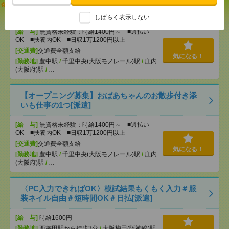
志望動機も履歴書も不要！日収1.1万円～＊未経験OK
の介護[派遣]
しばらく表示しない
[給 与]
無資格未経験：時給1400円～ ■週払い
OK ■扶養内OK ■日収1万1200円以上
[交通費]
交通費全額支給
気になる！
[勤務地]
豊中駅
/
千里中央(大阪モノレール)駅
/
庄内
(大阪府)駅
/
…
【オープニング募集】おばあちゃんのお散歩付き添
いも仕事の1つ[派遣]
[給 与]
無資格未経験：時給1400円～ ■週払い
OK ■扶養内OK ■日収1万1200円以上
[交通費]
交通費全額支給
気になる！
[勤務地]
豊中駅
/
千里中央(大阪モノレール)駅
/
庄内
(大阪府)駅
/
…
〈PC入力できればOK〉模試結果もくもく入力＃服
装ネイル自由＃短時間OK＃日払[派遣]
[給 与]
時給1600円
[勤務地]
西梅田駅から徒歩3分
/
大阪梅田(阪神線)駅