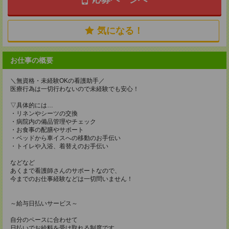
気になる！
お仕事の概要
＼無資格・未経験OKの看護助手／
医療行為は一切行わないので未経験でも安心！
▽具体的には…
・リネンやシーツの交換
・病院内の備品管理やチェック
・お食事の配膳やサポート
・ベッドから車イスへの移動のお手伝い
・トイレや入浴、着替えのお手伝い
などなど
あくまで看護師さんのサポートなので、
今までのお仕事経験などは一切問いません！
～給与日払いサービス～
自分のペースに合わせて
日払いでお給料を受け取れる制度です。