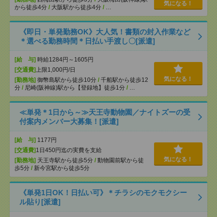
気になる！
から徒歩4分
/
大阪駅から徒歩4分
/
…
《即日・単発勤務OK》大人気！書類の封入作業など
＊選べる勤務時間＊日払い手渡し〇[派遣]
[給 与]
時給1284円～1605円
[交通費]
上限1,000円/日
気になる！
[勤務地]
御幣島駅から徒歩10分
/
千船駅から徒歩12
分
/
尼崎(阪神線)駅から【登録地】徒歩1分
/
…
≪単発＊1日から～≫天王寺動物園／ナイトズーの受
付案内メンバー大募集！[派遣]
[給 与]
1177円
[交通費]
1日450円迄の実費を支給
気になる！
[勤務地]
天王寺駅から徒歩5分
/
動物園前駅から徒
歩5分
/
新今宮駅から徒歩5分
《単発1日OK！日払い可》＊チラシのモクモクシー
ル貼り[派遣]