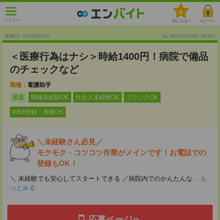
0
メニュー
気になる！
ログイン
掲載日 :2026
/
08
/
03
No.NISSONTRK-2BJ65
＜医療行為はナシ＞時給1400円！病院で備品
のチェックなど
職種：
看護助手
派遣
職種未経験OK
社会人未経験OK
ブランクOK
WEB登録・面接OK
＼未経験さん必見／
モクモク・コツコツ作業がメインです！お電話での
登録もOK！
＼ 未経験でも安心してスタートできる ／病院内でのかんたんな
...も
っとみる
応募ページへ