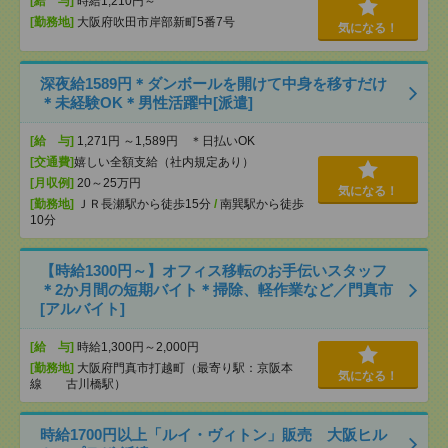
[給 与]
時給1,210円～
[勤務地]
大阪府吹田市岸部新町5番7号
気になる！
深夜給1589円＊ダンボールを開けて中身を移すだけ
＊未経験OK＊男性活躍中[派遣]
[給 与]
1,271円 ～1,589円 ＊日払いOK
[交通費]
嬉しい全額支給（社内規定あり）
[月収例]
20～25万円
気になる！
[勤務地]
ＪＲ長瀬駅から徒歩15分
/
南巽駅から徒歩
10分
【時給1300円～】オフィス移転のお手伝いスタッフ
＊2か月間の短期バイト＊掃除、軽作業など／門真市
[アルバイト]
[給 与]
時給1,300円～2,000円
[勤務地]
大阪府門真市打越町（最寄り駅：京阪本
気になる！
線 古川橋駅）
時給1700円以上「ルイ・ヴィトン」販売 大阪ヒル