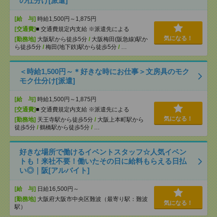
の仕分け[派遣]
[給 与]
時給1,500円～1,875円
[交通費]
■ 交通費規定内支給 ※派遣先による
気になる！
[勤務地]
大阪駅から徒歩5分
/
大阪梅田(阪急線)駅か
ら徒歩5分
/
梅田(地下鉄)駅から徒歩5分
/
…
＜時給1,500円～＊好きな時にお仕事＞文房具のモク
モク仕分け[派遣]
[給 与]
時給1,500円～1,875円
[交通費]
■ 交通費規定内支給 ※派遣先による
気になる！
[勤務地]
天王寺駅から徒歩5分
/
大阪上本町駅から
徒歩5分
/
鶴橋駅から徒歩5分
/
…
好きな場所で働けるイベントスタッフ☆人気イベン
トも！来社不要！働いたその日に給料もらえる日払
い◎｜阪[アルバイト]
[給 与]
日給16,500円～
[勤務地]
大阪府大阪市中央区難波（最寄り駅：難波
気になる！
駅）