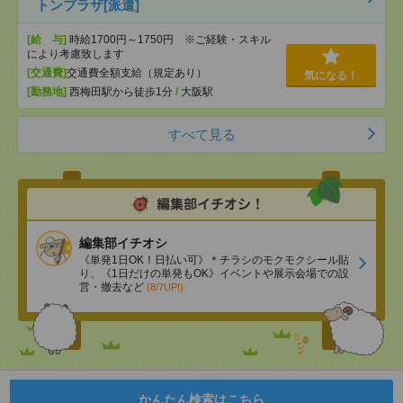
トンプラザ[派遣]
[給 与]
時給1700円～1750円 ※ご経験・スキル
により考慮致します
[交通費]
交通費全額支給（規定あり）
気になる！
[勤務地]
西梅田駅から徒歩1分
/
大阪駅
すべて見る
編集部イチオシ
《単発1日OK！日払い可》＊チラシのモクモクシール貼
り、《1日だけの単発もOK》イベントや展示会場での設
営・撤去など
(8/7UP!)
かんたん検索はこちら