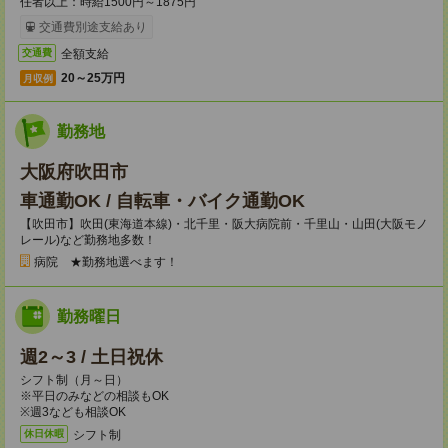
任者以上：時給1500円～1875円
交通費別途支給あり
全額支給
交通費
20～25万円
月収例
勤務地
大阪府吹田市
車通勤OK / 自転車・バイク通勤OK
【吹田市】吹田(東海道本線)・北千里・阪大病院前・千里山・山田(大阪モノ
レール)など勤務地多数！
病院 ★勤務地選べます！
勤務曜日
週2～3 / 土日祝休
シフト制（月～日）
※平日のみなどの相談もOK
※週3なども相談OK
シフト制
休日休暇