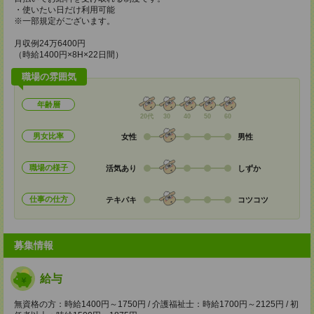
・使いたい日だけ利用可能
※一部規定がございます。
月収例24万6400円
（時給1400円×8H×22日間）
職場の雰囲気
年齢層
20代
30
40
50
60
男女比率
女性
男性
職場の様子
活気あり
しずか
仕事の仕方
テキパキ
コツコツ
募集情報
給与
無資格の方：時給1400円～1750円 / 介護福祉士：時給1700円～2125円 / 初