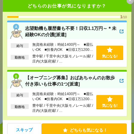
どちらのお仕事が気になりますか？
1
/10
応募ページへ
志望動機も履歴書も不要！日収1.1万円～＊未
経験OKの介護[派遣]
気になる！
無資格未経験：時給1400円～ ■週払
給与
いOK ■扶養内OK ■日収1万1200円
以上
豊中駅 / 千里中央(大阪モノレール)駅 /
気になる!
勤務地
メール
LINE
で送る
で送る
庄内(大阪府)駅 / …
【オープニング募集】おばあちゃんのお散歩
シェア
ツイート
ブックマーク
付き添いも仕事の1つ[派遣]
無資格未経験：時給1400円～ ■週払
給与
いOK ■扶養内OK ■日収1万1200円
あなたの閲覧履歴からの
以上
豊中駅 / 千里中央(大阪モノレール)駅 /
気になる!
勤務地
おすすめ
庄内(大阪府)駅 / …
スキップ
どちらも気になる！