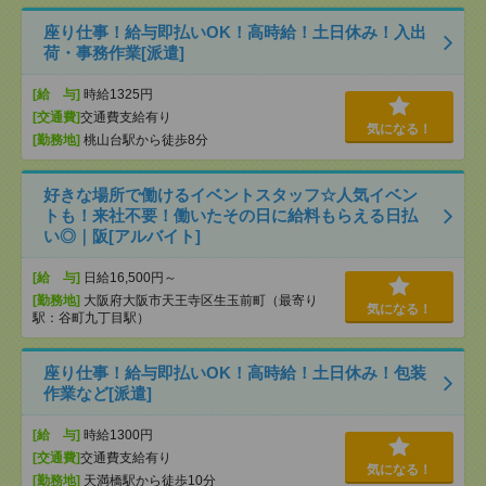
座り仕事！給与即払いOK！高時給！土日休み！入出
荷・事務作業[派遣]
[給 与]
時給1325円
[交通費]
交通費支給有り
気になる！
[勤務地]
桃山台駅から徒歩8分
好きな場所で働けるイベントスタッフ☆人気イベン
トも！来社不要！働いたその日に給料もらえる日払
い◎｜阪[アルバイト]
[給 与]
日給16,500円～
[勤務地]
大阪府大阪市天王寺区生玉前町（最寄り
気になる！
駅：谷町九丁目駅）
座り仕事！給与即払いOK！高時給！土日休み！包装
作業など[派遣]
[給 与]
時給1300円
[交通費]
交通費支給有り
気になる！
[勤務地]
天満橋駅から徒歩10分