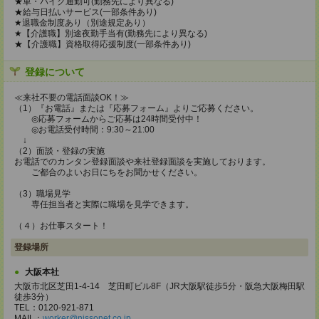
★車・バイク通勤可(勤務先により異なる)
★給与日払いサービス(一部条件あり)
★退職金制度あり（別途規定あり）
★【介護職】別途夜勤手当有(勤務先により異なる)
★【介護職】資格取得応援制度(一部条件あり)
登録について
≪来社不要の電話面談OK！≫
（1）『お電話』または『応募フォーム』よりご応募ください。
◎応募フォームからご応募は24時間受付中！
◎お電話受付時間：9:30～21:00
↓
（2）面談・登録の実施
お電話でのカンタン登録面談や来社登録面談を実施しております。
ご都合のよいお日にちをお聞かせください。
（3）職場見学
専任担当者と実際に職場を見学できます。
（４）お仕事スタート！
登録場所
大阪本社
大阪市北区芝田1-4-14 芝田町ビル8F（JR大阪駅徒歩5分・阪急大阪梅田駅
徒歩3分）
TEL：0120-921-871
MAIL：
worker@nissonet.co.jp