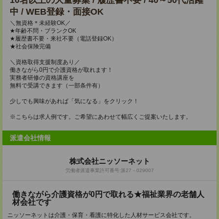
10名以上の大量募集 / 履歴書不要 / 40～50代活躍
中 / WEB登録・面接OK
＼無資格＊未経験OK／
★年齢不問・ブランクOK
★履歴書不要・来社不要（電話登録OK）
★社会保険完備
＼資格取得支援制度あり／
働きながら0円で介護資格が取れます！
実務者研修の資格講座を
無料で受講できます（一部条件有）
少しでも興味があれば「気になる」をクリック！
※こちらは求人例です。ご希望にあわせて幅広くご提案いたします。
派遣会社情報
株式会社ニッソーネット
労働者派遣事業許可番号:派27－029007
働きながら介護資格が0円で取れる★福祉業界の老舗人
材会社です
ニッソーネットは介護・保育・看護に特化した人材サービス会社です。