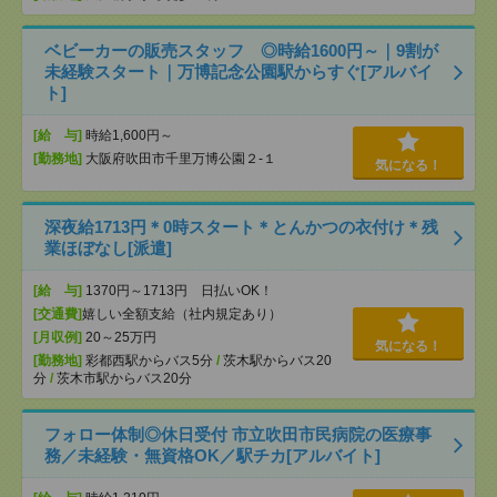
ベビーカーの販売スタッフ ◎時給1600円～｜9割が
未経験スタート｜万博記念公園駅からすぐ[アルバイ
ト]
[給 与]
時給1,600円～
[勤務地]
大阪府吹田市千里万博公園２-１
気になる！
深夜給1713円＊0時スタート＊とんかつの衣付け＊残
業ほぼなし[派遣]
[給 与]
1370円～1713円 日払いOK！
[交通費]
嬉しい全額支給（社内規定あり）
[月収例]
20～25万円
気になる！
[勤務地]
彩都西駅からバス5分
/
茨木駅からバス20
分
/
茨木市駅からバス20分
フォロー体制◎休日受付 市立吹田市民病院の医療事
務／未経験・無資格OK／駅チカ[アルバイト]