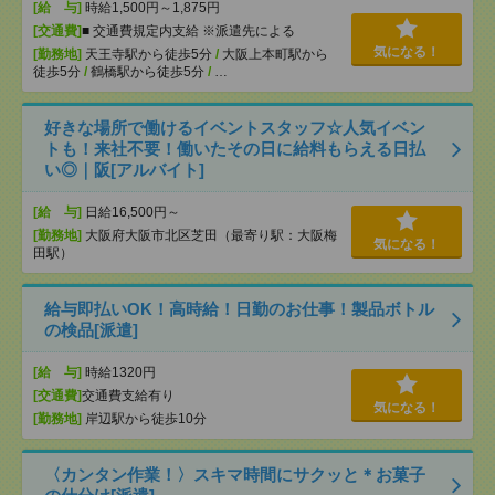
[給 与]
時給1,500円～1,875円
[交通費]
■ 交通費規定内支給 ※派遣先による
気になる！
[勤務地]
天王寺駅から徒歩5分
/
大阪上本町駅から
徒歩5分
/
鶴橋駅から徒歩5分
/
…
好きな場所で働けるイベントスタッフ☆人気イベン
トも！来社不要！働いたその日に給料もらえる日払
い◎｜阪[アルバイト]
[給 与]
日給16,500円～
[勤務地]
大阪府大阪市北区芝田（最寄り駅：大阪梅
気になる！
田駅）
給与即払いOK！高時給！日勤のお仕事！製品ボトル
の検品[派遣]
[給 与]
時給1320円
[交通費]
交通費支給有り
気になる！
[勤務地]
岸辺駅から徒歩10分
〈カンタン作業！〉スキマ時間にサクッと＊お菓子