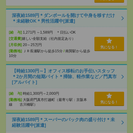
深夜給1589円＊ダンボールを開けて中身を移すだけ
＊未経験OK＊男性活躍中[派遣]
[給 与]
1,271円 ～1,589円 ＊日払いOK
[交通費]
嬉しい全額支給（社内規定あり）
[月収例]
20～25万円
気になる！
[勤務地]
ＪＲ長瀬駅から徒歩15分
/
南巽駅から徒歩
10分
【時給1300円～】オフィス移転のお手伝いスタッフ
＊2か月間の短期バイト＊掃除、軽作業など／門真市
[アルバイト]
[給 与]
時給1,300円～2,000円
[勤務地]
大阪府門真市打越町（最寄り駅：京阪本
気になる！
線 古川橋駅）
深夜給1589円＊スーパーのパック肉の盛り付け＊未
経験活躍中[派遣]