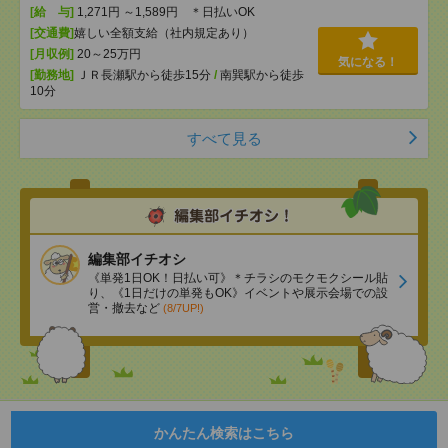
[給 与]
1,271円 ～1,589円 ＊日払いOK
[交通費]
嬉しい全額支給（社内規定あり）
[月収例]
20～25万円
気になる！
[勤務地]
ＪＲ長瀬駅から徒歩15分
/
南巽駅から徒歩
10分
すべて見る
編集部イチオシ
《単発1日OK！日払い可》＊チラシのモクモクシール貼
り、《1日だけの単発もOK》イベントや展示会場での設
営・撤去など
(8/7UP!)
かんたん検索はこちら