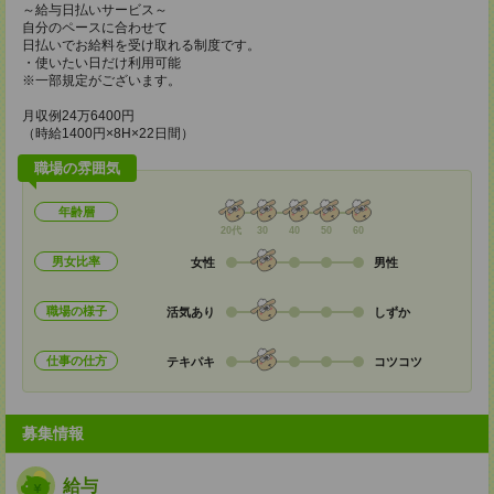
～給与日払いサービス～
自分のペースに合わせて
日払いでお給料を受け取れる制度です。
・使いたい日だけ利用可能
※一部規定がございます。
月収例24万6400円
（時給1400円×8H×22日間）
職場の雰囲気
年齢層
20代
30
40
50
60
男女比率
女性
男性
職場の様子
活気あり
しずか
仕事の仕方
テキパキ
コツコツ
募集情報
給与