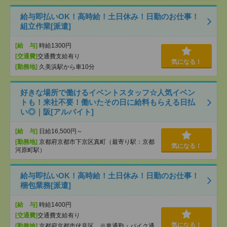
給与即払いOK！高時給！土日休み！日勤のお仕事！
組立作業[派遣]
[給 与]
時給1300円
[交通費]
交通費支給有り
気になる！
[勤務地]
久美浜駅から車10分
好きな場所で働けるイベントスタッフ☆人気イベン
トも！来社不要！働いたその日に給料もらえる日払
い◎｜阪[アルバイト]
[給 与]
日給16,500円～
[勤務地]
京都府京都市下京区真町（最寄り駅：京都
気になる！
河原町駅）
給与即払いOK！高時給！土日休み！日勤のお仕事！
梱包業務[派遣]
[給 与]
時給1400円
[交通費]
交通費支給有り
気になる！
[勤務地]
京都府京都市伏見区 ※車通勤・バイク通