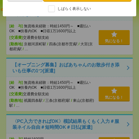
志望動機も履歴書も不要！日収1.1万円～＊未経験OK
しばらく表示しない
の介護[派遣]
[給 与]
無資格未経験：時給1450円～ ■週払い
OK ■扶養内OK ■日収1万1600円以上
[交通費]
交通費全額支給
気になる！
[勤務地]
京都河原町駅
/
四条(京都市営)駅
/
大宮(京
都府)駅
/
…
【オープニング募集】おばあちゃんのお散歩付き添
いも仕事の1つ[派遣]
[給 与]
無資格未経験：時給1450円～ ■週払い
OK ■扶養内OK ■日収1万1600円以上
[交通費]
交通費全額支給
気になる！
[勤務地]
祇園四条駅
/
三条(京都府)駅
/
東山(京都府)
駅
/
…
〈PC入力できればOK〉模試結果もくもく入力＃服
装ネイル自由＃短時間OK＃日払[派遣]