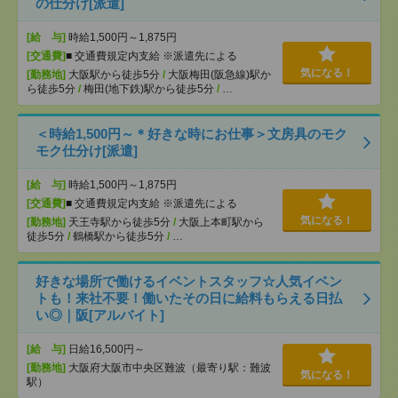
の仕分け[派遣]
[給 与]
時給1,500円～1,875円
[交通費]
■ 交通費規定内支給 ※派遣先による
気になる！
[勤務地]
大阪駅から徒歩5分
/
大阪梅田(阪急線)駅か
ら徒歩5分
/
梅田(地下鉄)駅から徒歩5分
/
…
＜時給1,500円～＊好きな時にお仕事＞文房具のモク
モク仕分け[派遣]
[給 与]
時給1,500円～1,875円
[交通費]
■ 交通費規定内支給 ※派遣先による
気になる！
[勤務地]
天王寺駅から徒歩5分
/
大阪上本町駅から
徒歩5分
/
鶴橋駅から徒歩5分
/
…
好きな場所で働けるイベントスタッフ☆人気イベン
トも！来社不要！働いたその日に給料もらえる日払
い◎｜阪[アルバイト]
[給 与]
日給16,500円～
[勤務地]
大阪府大阪市中央区難波（最寄り駅：難波
気になる！
駅）