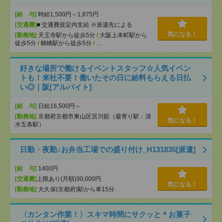
[給 与]
時給1,500円～1,875円
[交通費]
■ 交通費規定内支給 ※派遣先による
気になる！
[勤務地]
天王寺駅から徒歩5分
/
大阪上本町駅から
徒歩5分
/
鶴橋駅から徒歩5分
/
…
好きな場所で働けるイベントスタッフ☆人気イベン
トも！来社不要！働いたその日に給料もらえる日払
い◎｜阪[アルバイト]
[給 与]
日給16,500円～
[勤務地]
京都府京都市東山区宮川筋（最寄り駅：清
気になる！
水五条駅）
日勤・夜勤♪お弁当工場での盛り付け_H131835[派遣]
[給 与]
1400円
[交通費]
上限あり(月額)30,000円
気になる！
[勤務地]
大久保(京都府)駅から車15分
〈カンタン作業！〉スキマ時間にサクッと＊お菓子