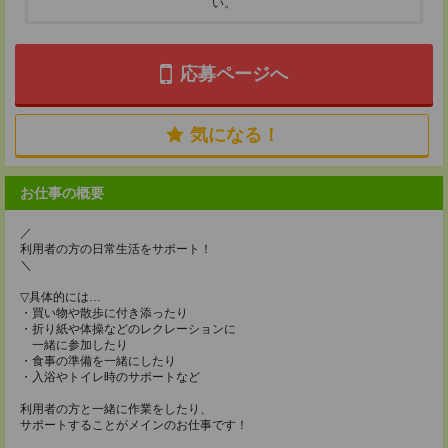
い。
応募ページへ
気になる！
お仕事の概要
／
利用者の方の日常生活をサポート！
＼
▽具体的には…
・買い物や散歩に付き添ったり
・折り紙や体操などのレクレーションに
一緒に参加したり
・食事の準備を一緒にしたり
・入浴やトイレ時のサポートなど
利用者の方と一緒に作業をしたり、
サポートすることがメインのお仕事です！