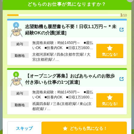
どちらのお仕事が気になりますか？
1
/10
応募ページへ
志望動機も履歴書も不要！日収1.1万円～＊未
経験OKの介護[派遣]
無資格未経験：時給1450円～ ■週払
給与
気になる！
いOK ■扶養内OK ■日収1万1600円
以上
京都河原町駅 / 四条(京都市営)駅 / 大
気になる!
勤務地
宮(京都府)駅 / …
メール
LINE
で送る
で送る
【オープニング募集】おばあちゃんのお散歩
付き添いも仕事の1つ[派遣]
シェア
ツイート
ブックマーク
無資格未経験：時給1450円～ ■週払
給与
いOK ■扶養内OK ■日収1万1600円
以上
祇園四条駅 / 三条(京都府)駅 / 東山(京
気になる!
勤務地
都府)駅 / …
あなたの閲覧履歴からの
おすすめ
スキップ
どちらも気になる！