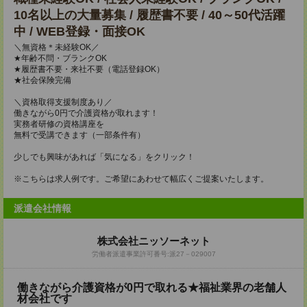
10名以上の大量募集 / 履歴書不要 / 40～50代活躍
中 / WEB登録・面接OK
＼無資格＊未経験OK／
★年齢不問・ブランクOK
★履歴書不要・来社不要（電話登録OK）
★社会保険完備
＼資格取得支援制度あり／
働きながら0円で介護資格が取れます！
実務者研修の資格講座を
無料で受講できます（一部条件有）
少しでも興味があれば「気になる」をクリック！
※こちらは求人例です。ご希望にあわせて幅広くご提案いたします。
派遣会社情報
株式会社ニッソーネット
労働者派遣事業許可番号:派27－029007
働きながら介護資格が0円で取れる★福祉業界の老舗人
材会社です