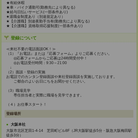
★有給休暇
★車・バイク通勤可(勤務先により異なる)
★給与日払いサービス(一部条件あり)
★退職金制度あり（別途規定あり）
★【介護職】別途夜勤手当有(勤務先により異なる)
★【介護職】資格取得応援制度(一部条件あり)
登録について
≪来社不要の電話面談OK！≫
（1）『お電話』または『応募フォーム』よりご応募ください。
◎応募フォームからご応募は24時間受付中！
◎お電話受付時間：9:30～21:00
↓
（2）面談・登録の実施
お電話でのカンタン登録面談や来社登録面談を実施しております。
ご都合のよいお日にちをお聞かせください。
（3）職場見学
専任担当者と実際に職場を見学できます。
（４）お仕事スタート！
登録場所
大阪本社
大阪市北区芝田1-4-14 芝田町ビル8F（JR大阪駅徒歩5分・阪急大阪梅田駅
徒歩3分）