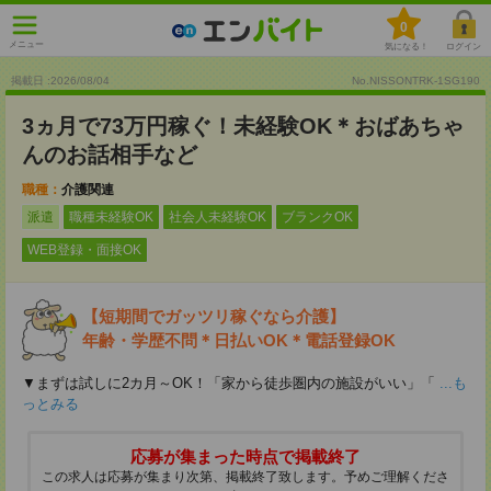
0
メニュー
気になる！
ログイン
掲載日 :2026
/
08
/
04
No.NISSONTRK-1SG190
3ヵ月で73万円稼ぐ！未経験OK＊おばあちゃ
んのお話相手など
職種：
介護関連
派遣
職種未経験OK
社会人未経験OK
ブランクOK
WEB登録・面接OK
【短期間でガッツリ稼ぐなら介護】
年齢・学歴不問＊日払いOK＊電話登録OK
▼まずは試しに2カ月～OK！「家から徒歩圏内の施設がいい」「
...も
っとみる
応募が集まった時点で掲載終了
この求人は応募が集まり次第、掲載終了致します。予めご理解くださ