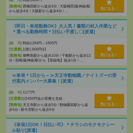
[給 与]
時給1600円
[勤務地]
西梅田駅から徒歩3分
/
大阪梅田(阪神線)駅
気になる！
から徒歩4分
/
大阪駅から徒歩4分
/
…
《即日・単発勤務OK》大人気！書類の封入作業など
＊選べる勤務時間＊日払い手渡し〇[派遣]
[給 与]
時給1284円～1605円
[交通費]
上限1,000円/日
気になる！
[勤務地]
御幣島駅から徒歩10分
/
千船駅から徒歩12
分
/
尼崎(阪神線)駅から【登録地】徒歩1分
/
…
≪単発＊1日から～≫天王寺動物園／ナイトズーの受
付案内メンバー大募集！[派遣]
[給 与]
1177円
[交通費]
1日450円迄の実費を支給
気になる！
[勤務地]
天王寺駅から徒歩5分
/
動物園前駅から徒
歩5分
/
新今宮駅から徒歩5分
《単発1日OK！日払い可》＊チラシのモクモクシー
ル貼り[派遣]