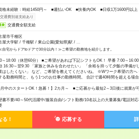
資格未経験：時給1450円～ ■週払いOK ■扶養内OK ■日収1万1600円以上
交通費別途支給あり
交通費全額支給
通費
古屋市千種区
古屋大学駅
/
千種駅
/
東山公園(愛知県)駅
/
…
≪自宅からドアtoドアで30分以内！≫ご希望の勤務地を紹介します。
00～18:00（休憩60分） ■ご希望があれば下記シフトもOK！ 早番 7:00～16:00 遅
勤 16:30～翌9:30 「家族と休みを合わせたい」 「余裕を持って夕飯の準備
業はしたくない」 など、ご希望を教えてくださいね。 ※Wワーク希望の方へ
する勤務時間と、もう1つのお仕事の勤務時間。 合計で週40時間を超える場
8月中のスタートOK！急募！】2カ月～ ■ご応募から最短2～3日後に就業が
歴書不要
/
40～50代活躍中
/
服装自由
/
シフト勤務
/
10名以上の大量募集
/
電話対応
要
なる！
応募する
詳