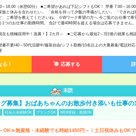
00～18:00（休憩60分） ■ご希望があれば下記シフトもOK！ 早番 7:00～16:00 遅
家族と休みを合わせたい」 「余裕を持って夕飯の準備がしたい」 「できれば
ど、ご希望を教えてくださいね。 ※Wワーク希望の方へ 今ご覧のお仕事で希
う1つのお仕事の勤務時間。 合計で週40時間を超える場合は応募できません。
現在も積極採用中！急募！】2カ月～ ■ご応募から最短2～3日後の就業も相
歴書不要
/
40～50代活躍中
/
服装自由
/
シフト勤務
/
10名以上の大量募集
/
電話対応
要
なる！
応募する
詳
未読
グ募集】おばあちゃんのお散歩付き添いも仕事の
K
社会人未経験OK
ブランクOK
WEB登録・面接OK
～OK≫無資格・未経験でも時給1450円～！土日祝休みもOK