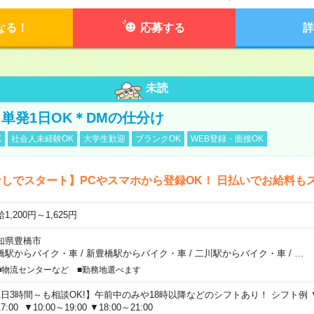
なる！
応募する
詳
未読
単発1日OK＊DMの仕分け
K
社会人未経験OK
大学生歓迎
ブランクOK
WEB登録・面接OK
しでスタート】PCやスマホから登録OK！ 日払いでお給料も
1,200円～1,625円
知県豊橋市
橋駅からバイク・車
/
新豊橋駅からバイク・車
/
二川駅からバイク・車
/
…
■物流センターなど ■勤務地選べます
1日3時間～も相談OK!】午前中のみや18時以降などのシフトあり！ シフト例 ▼9:00
7:00 ▼10:00～19:00 ▼18:00～21:00