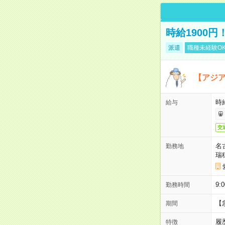
時給1900
派遣
職種未経験O
【アジ
時給
給与
交
名
勤務地
瑞
9:
勤務時間
【
期間
履
特徴