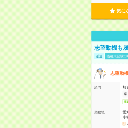
気に
志望動機も履
派遣
職種未経験O
志望動機
無
給与
交
愛
勤務地
小