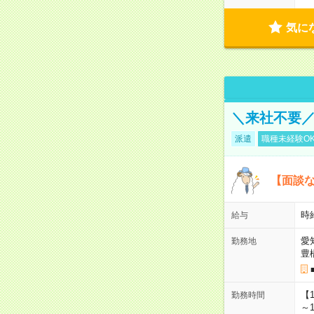
気に
＼来社不要／
派遣
職種未経験O
【面談な
時給
給与
愛
勤務地
豊
【
勤務時間
～1