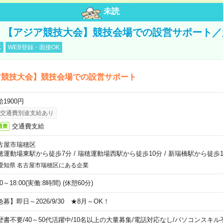
未読
円！【アジア競技大会】競技会場での設営サポート
K
WEB登録・面接OK
ア競技大会】競技会場での設営サポート
1900円
交通費別途支給あり
交通費支給
通費
古屋市瑞穂区
穂運動場東駅から徒歩7分
/
瑞穂運動場西駅から徒歩10分
/
新瑞橋駅から徒歩1
愛知県 名古屋市瑞穂区にある企業
00～18:00(実働:8時間) (休憩60分)
急募】即日～2026/9/30 ★8月～OK！
歴書不要
/
40～50代活躍中
/
10名以上の大量募集
/
電話対応なし
/
パソコンスキル