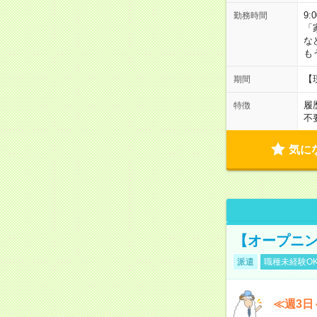
9:
勤務時間
「
な
も
【
期間
履
特徴
不
気に
【オープニン
派遣
職種未経験O
≪週3日