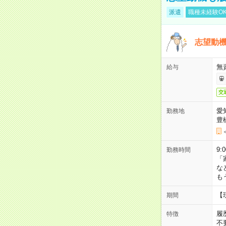
派遣
職種未経験O
志望動機
無
給与
交
愛
勤務地
豊
9:
勤務時間
「
な
も
【
期間
履
特徴
不