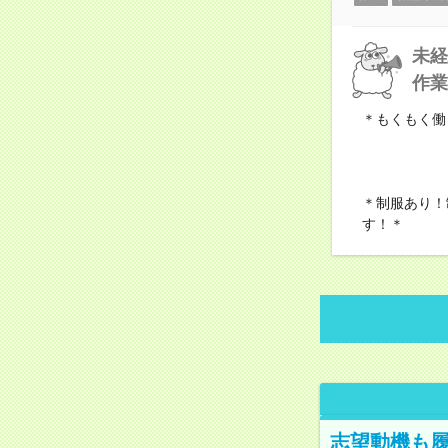
未経
作業
＊もくもく働
＊制服あり！
す！＊
志望動機も履