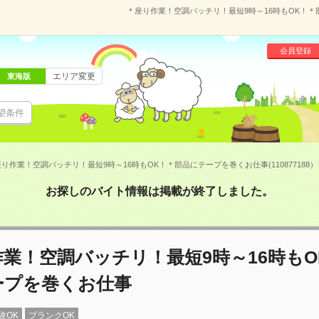
＊座り作業！空調バッチリ！最短9時～16時もOK！＊部
会員登録
エリア変更
東海版
望条件
り作業！空調バッチリ！最短9時～16時もOK！＊部品にテープを巻くお仕事(110877188）
お探しのバイト情報は掲載が終了しました。
業！空調バッチリ！最短9時～16時もO
ープを巻くお仕事
験OK
ブランクOK