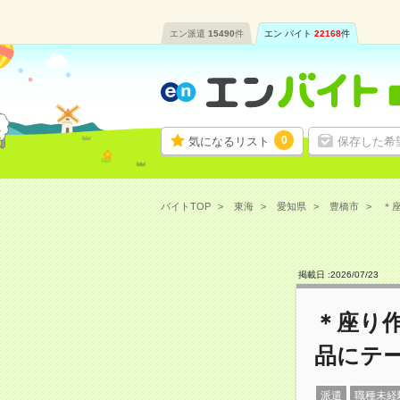
エン派遣
15490
件
エン バイト
22168
件
0
気になるリスト
保存した希
バイトTOP
東海
愛知県
豊橋市
＊座
掲載日 :
2026
/
07
/
23
＊座り作
品にテ
派遣
職種未経