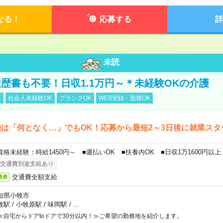
なる！
応募する
詳
未読
歴書も不要！日収1.1万円～＊未経験OKの介護
K
社会人未経験OK
ブランクOK
WEB登録・面接OK
は「何となく…」でもOK！応募から最短2～3日後に就業スタ
資格未経験：時給1450円～ ■週払いOK ■扶養内OK ■日収1万1600円以上
交通費別途支給あり
交通費全額支給
通費
知県小牧市
牧駅
/
小牧原駅
/
味岡駅
/
…
≪自宅からドアtoドアで30分以内！≫ご希望の勤務地を紹介します。