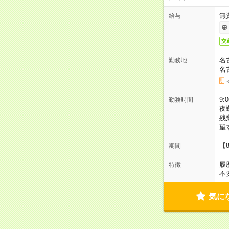
無
給与
交
名
勤務地
名
9:
勤務時間
夜
残
望
【
期間
履
特徴
不
気に