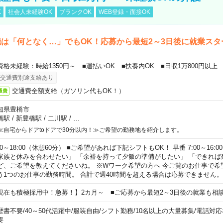
K
社会人未経験OK
ブランクOK
WEB登録・面接OK
は「何となく…」でもOK！応募から最短2～3日後に就業スタ
資格未経験：時給1350円～ ■週払いOK ■扶養内OK ■日収1万800円以上
交通費別途支給あり
交通費全額支給（ガソリン代もOK！）
通費
知県豊橋市
橋駅
/
新豊橋駅
/
二川駅
/
…
≪自宅からドアtoドアで30分以内！≫ご希望の勤務地を紹介します。
00～18:00（休憩60分） ■ご希望があれば下記シフトもOK！ 早番 7:00～16:00 遅
家族と休みを合わせたい」 「余裕を持って夕飯の準備がしたい」 「できれば
ど、ご希望を教えてくださいね。 ※Wワーク希望の方へ 今ご覧のお仕事で希
う1つのお仕事の勤務時間。 合計で週40時間を超える場合は応募できません。
現在も積極採用中！急募！】2カ月～ ■ご応募から最短2～3日後の就業も相
歴書不要
/
40～50代活躍中
/
服装自由
/
シフト勤務
/
10名以上の大量募集
/
電話対応
要