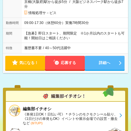
京橋(大阪府)駅から徒歩5分
/
大阪ビジネスパーク駅から徒歩7
分
情報処理サ－ビス
09:00-17:30（休憩60分）実働7時間30分
勤務時間
【急募】即日スタート、期間限定 ※1か月以内のスタートも可
期間
能！開始日はご相談ください
履歴書不要
/
40～50代活躍中
特徴
気になる！
応募する
詳細へ
編集部イチオシ
《単発1日OK！日払い可》＊チラシのモクモクシール貼り、
《1日だけの単発もOK》イベントや展示会場での設営・撤去
など
(8/7UP!)