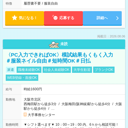
履歴書不要
/
服装自由
特徴
気になる！
応募する
詳細へ
掲載日：2026.08.06
未読
〈PC入力できればOK〉模試結果もくもく入力
＃服装ネイル自由＃短時間OK＃日払
派遣
職種未経験OK
社会人未経験OK
大学生歓迎
ブランクOK
WEB登録・面接OK
時給1600円
給与
大阪市北区
勤務地
西梅田駅から徒歩3分
/
大阪梅田(阪神線)駅から徒歩4分
/
大阪
駅から徒歩4分
/
…
大手事務センター
▼シフト選べます▼ 10：00～19：00 内、6ｈから相談可能！
勤務時間