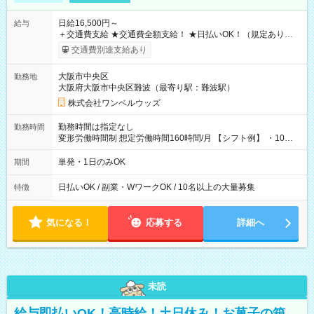
日給16,500円～
給与
＋交通費支給 ★交通費全額支給！ ★日払いOK！（規定あり） ┗
働いたその日に現金GET♪ お仕事後はコンビニATMから 日払
交通費別途支給あり
い分を引き落とせます！ 【試用期間】試用期間なし
大阪市中央区
勤務地
大阪府大阪市中央区難波（最寄り駅：難波駅）
株式会社ワンベルウッズ
勤務時間は指定なし
勤務時間
変形労働時間制 想定労働時間160時間/月 【シフト例】 ・10：
00～20：00
単発・1日のみOK
期間
日払いOK / 副業・WワークOK / 10名以上の大量募集
特徴
気になる！
応募する
詳細へ
未読
給与即払いOK！高時給！土日休み！お菓子の箱