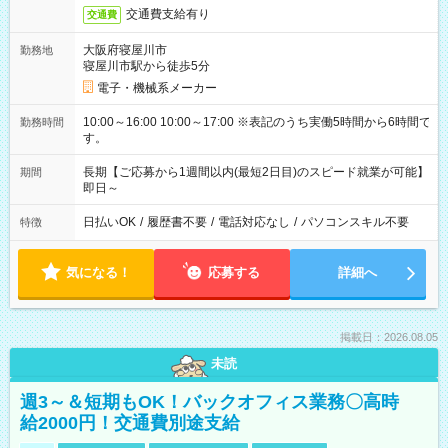
交通費支給有り
交通費
大阪府寝屋川市
勤務地
寝屋川市駅から徒歩5分
電子・機械系メーカー
10:00～16:00 10:00～17:00 ※表記のうち実働5時間から6時間で
勤務時間
す。
長期【ご応募から1週間以内(最短2日目)のスピード就業が可能】
期間
即日～
日払いOK
/
履歴書不要
/
電話対応なし
/
パソコンスキル不要
特徴
気になる！
応募する
詳細へ
掲載日：2026.08.05
未読
週3～＆短期もOK！バックオフィス業務〇高時
給2000円！交通費別途支給