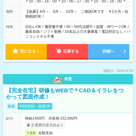
＊10：00～16：00 ＊10：00～17：00 ＊10：00～18：00 ＊
11：00～19：00 ＊12：00～19：00 ＊13：00～19：00
【急募】8月～、9月～、10月～ ご相談OKです ＃2カ月～短
期間
期相談OK！
日払いOK
/
履歴書不要
/
40～50代活躍中
/
副業・WワークOK
/
特徴
服装自由
/
シフト勤務
/
10名以上の大量募集
/
電話対応なし
/
パ
ソコンスキル不要
気になる！
応募する
詳細へ
掲載日：2026.08.06
未読
【完全在宅】研修もWEBで＊CAD＆イラレをつ
かって図面作成！
派遣
WEB登録・面接OK
時給1450円 月収例 232,000円
給与
交通費別途支給あり
全額支給
交通費