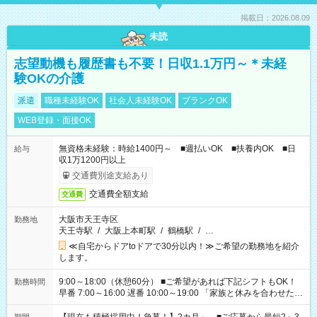
掲載日：2026.08.09
未読
志望動機も履歴書も不要！日収1.1万円～＊未経
験OKの介護
派遣
職種未経験OK
社会人未経験OK
ブランクOK
WEB登録・面接OK
無資格未経験：時給1400円～ ■週払いOK ■扶養内OK ■日
給与
収1万1200円以上
交通費別途支給あり
交通費全額支給
交通費
大阪市天王寺区
勤務地
天王寺駅
/
大阪上本町駅
/
鶴橋駅
/
…
≪自宅からドアtoドアで30分以内！≫ご希望の勤務地を紹介
します。
9:00～18:00（休憩60分） ■ご希望があれば下記シフトもOK！
勤務時間
早番 7:00～16:00 遅番 10:00～19:00 「家族と休みを合わせた
い」 「余裕を持って夕飯の準備がしたい」 「できれば残業はし
たくない」 など、ご希望を教えてくださいね。 ※Wワーク希望