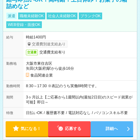
詰めなど
派遣
職種未経験OK
社会人未経験OK
ブランクOK
WEB登録・面接OK
時給1400円
給与
交通費別途支給あり
交通費支給有り
交通費
大阪市東住吉区
勤務地
矢田(大阪府)駅から徒歩16分
食品関連企業
8:30～17:30 ※表記のうち実働8時間です。
勤務時間
3ヶ月以上【ご応募から1週間以内(最短2日目)のスピード就業が
期間
可能】即日～
日払いOK
/
履歴書不要
/
電話対応なし
/
パソコンスキル不要
特徴
気になる！
応募する
詳細へ