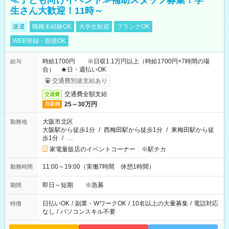
≪子ども向けイベント≫補助スタッフ募集！学
生さん大歓迎！11時～
派遣
職種未経験OK
大学生歓迎
ブランクOK
WEB登録・面接OK
時給1700円 ※日収1.1万円以上（時給1700円×7時間の場
給与
合） ★日・週払いOK
交通費別途支給あり
交通費全額支給
交通費
25～30万円
月収例
大阪市北区
勤務地
大阪駅から徒歩1分
/
西梅田駅から徒歩1分
/
東梅田駅から徒
歩1分
/
…
家電量販店のイベントコーナー ※駅チカ
11:00～19:00（実働7時間 休憩1時間）
勤務時間
即日～短期 ※急募
期間
日払いOK
/
副業・WワークOK
/
10名以上の大量募集
/
電話対応
特徴
なし
/
パソコンスキル不要