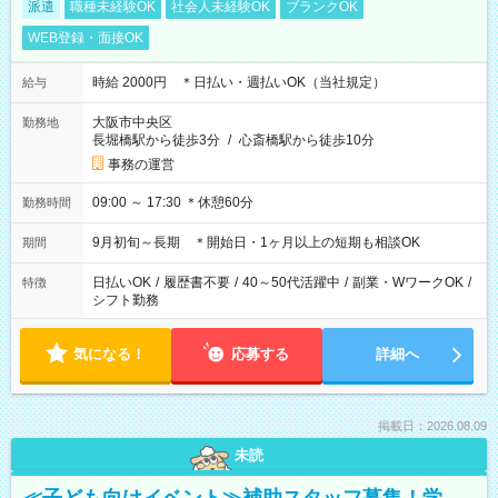
派遣
職種未経験OK
社会人未経験OK
ブランクOK
WEB登録・面接OK
時給 2000円 ＊日払い・週払いOK（当社規定）
給与
大阪市中央区
勤務地
長堀橋駅から徒歩3分
/
心斎橋駅から徒歩10分
事務の運営
09:00 ～ 17:30 ＊休憩60分
勤務時間
9月初旬～長期 ＊開始日・1ヶ月以上の短期も相談OK
期間
日払いOK
/
履歴書不要
/
40～50代活躍中
/
副業・WワークOK
/
特徴
シフト勤務
気になる！
応募する
詳細へ
掲載日：2026.08.09
未読