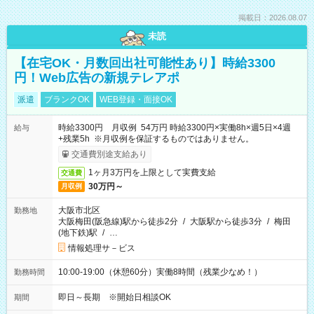
掲載日：2026.08.07
未読
【在宅OK・月数回出社可能性あり】時給3300
円！Web広告の新規テレアポ
派遣
ブランクOK
WEB登録・面接OK
時給3300円 月収例 54万円 時給3300円×実働8h×週5日×4週
給与
+残業5h ※月収例を保証するものではありません。
交通費別途支給あり
1ヶ月3万円を上限として実費支給
交通費
30万円～
月収例
大阪市北区
勤務地
大阪梅田(阪急線)駅から徒歩2分
/
大阪駅から徒歩3分
/
梅田
(地下鉄)駅
/
…
情報処理サ－ビス
10:00-19:00（休憩60分）実働8時間（残業少なめ！）
勤務時間
即日～長期 ※開始日相談OK
期間