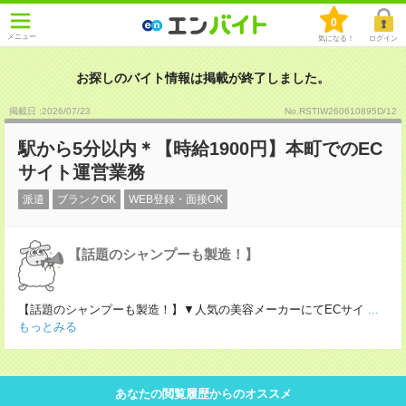
0
メニュー
気になる！
ログイン
お探しのバイト情報は掲載が終了しました。
掲載日 :2026
/
07
/
23
No.RSTIW260610895D/12
駅から5分以内＊【時給1900円】本町でのEC
サイト運営業務
派遣
ブランクOK
WEB登録・面接OK
【話題のシャンプーも製造！】
【話題のシャンプーも製造！】▼人気の美容メーカーにてECサイ
...
もっとみる
あなたの閲覧履歴からのオススメ