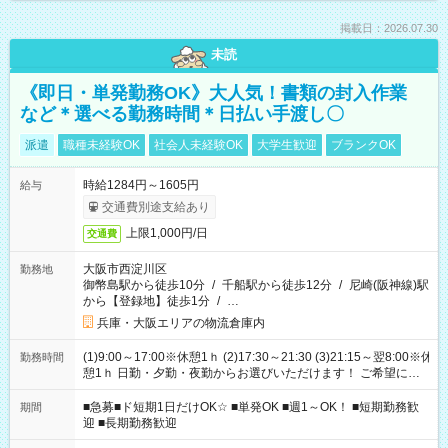
掲載日：2026.07.30
未読
《即日・単発勤務OK》大人気！書類の封入作業
など＊選べる勤務時間＊日払い手渡し〇
派遣
職種未経験OK
社会人未経験OK
大学生歓迎
ブランクOK
時給1284円～1605円
給与
交通費別途支給あり
上限1,000円/日
交通費
大阪市西淀川区
勤務地
御幣島駅から徒歩10分
/
千船駅から徒歩12分
/
尼崎(阪神線)駅
から【登録地】徒歩1分
/
…
兵庫・大阪エリアの物流倉庫内
(1)9:00～17:00※休憩1ｈ (2)17:30～21:30 (3)21:15～翌8:00※休
勤務時間
憩1ｈ 日勤・夕勤・夜勤からお選びいただけます！ ご希望に合
わせて働けるお仕事です(*^^*) 【その他選べる勤務時間】 8-17
時/9-17時/9-18時/10-18時/11-21時/18-22時/20-翌4時/21-翌5
■急募■ド短期1日だけOK☆ ■単発OK ■週1～OK！ ■短期勤務歓
期間
時/22-翌6時/0-翌8時 ご自身のご都合で選んで頂ける完全自由シ
迎 ■長期勤務歓迎
フト！