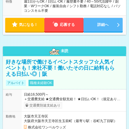
週1日からOK
/
日払いOK
/
履歴書不要
/
40～50代活躍中
/
副
特徴
業・WワークOK
/
服装自由
/
シフト勤務
/
電話対応なし
/
パソ
コンスキル不要
気になる！
応募する
詳細へ
未読
好きな場所で働けるイベントスタッフ☆人気イ
ベントも！来社不要！働いたその日に給料もら
える日払い◎｜阪
アルバイト
職種未経験OK
日給16,500円～
給与
＋交通費支給 ★交通費全額支給！ ★日払いOK！（規定あり） ┗
働いたその日に現金GET♪ お仕事後はコンビニATMから 日払
交通費別途支給あり
い分を引き落とせます！ 【試用期間】試用期間なし
大阪市天王寺区
勤務地
大阪府大阪市天王寺区生玉前町（最寄り駅：谷町九丁目駅）
株式会社ワンベルウッズ