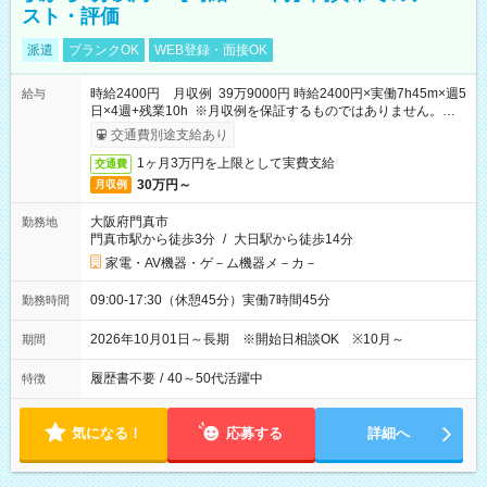
スト・評価
派遣
ブランクOK
WEB登録・面接OK
時給2400円 月収例 39万9000円 時給2400円×実働7h45m×週5
給与
日×4週+残業10h ※月収例を保証するものではありません。※給
与即受取りサービス利用可（利用条件有）
交通費別途支給あり
1ヶ月3万円を上限として実費支給
交通費
30万円～
月収例
大阪府門真市
勤務地
門真市駅から徒歩3分
/
大日駅から徒歩14分
家電・AV機器・ゲ－ム機器メ－カ－
09:00-17:30（休憩45分）実働7時間45分
勤務時間
2026年10月01日～長期 ※開始日相談OK ※10月～
期間
履歴書不要
/
40～50代活躍中
特徴
気になる！
応募する
詳細へ