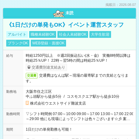
掲載日：2026.08.07
未読
《1日だけの単発もOK》イベント運営スタッフ
アルバイト
職種未経験OK
社会人未経験OK
大学生歓迎
ブランクOK
WEB登録・面接OK
時給1250円以上 ※週2回振込払い(水・金) 実働8時間以降は
給与
時給25％UP！ 22時～翌5時の間は時給25％UP！
交通費別途支給あり
交通費はなんば駅～現場の最寄駅までの支給となりま
交通費
す。
大阪市住之江区
勤務地
中ふ頭駅から徒歩5分
/
コスモスクエア駅から徒歩10分
株式会社ウエストサイド難波支店
▽シフト時間例 07:00～10:00 09:00～17:00 13:00～17:00 22:00
勤務時間
～29:00 他にも現場によってシフトは色々ございます☆彡 案件
次第では午前中で終わるお仕事も...！
1日だけの単発勤務も可能！
期間