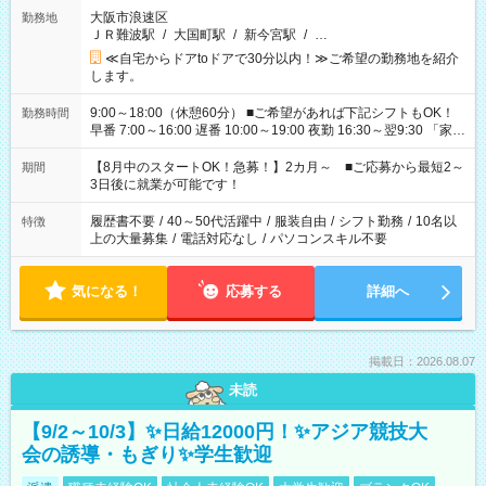
大阪市浪速区
勤務地
ＪＲ難波駅
/
大国町駅
/
新今宮駅
/
…
≪自宅からドアtoドアで30分以内！≫ご希望の勤務地を紹介
します。
9:00～18:00（休憩60分） ■ご希望があれば下記シフトもOK！
勤務時間
早番 7:00～16:00 遅番 10:00～19:00 夜勤 16:30～翌9:30 「家族
と休みを合わせたい」 「余裕を持って夕飯の準備がしたい」
「できれば残業はしたくない」 など、ご希望を教えてください
【8月中のスタートOK！急募！】2カ月～ ■ご応募から最短2～
期間
ね。 ※Wワーク希望の方へ 今ご覧のお仕事で希望する勤務時間
3日後に就業が可能です！
と、もう1つのお仕事の勤務時間。 合計で週40時間を超える場
合は応募できません。
履歴書不要
/
40～50代活躍中
/
服装自由
/
シフト勤務
/
10名以
特徴
上の大量募集
/
電話対応なし
/
パソコンスキル不要
気になる！
応募する
詳細へ
掲載日：2026.08.07
未読
【9/2～10/3】✨日給12000円！✨アジア競技大
会の誘導・もぎり✨学生歓迎