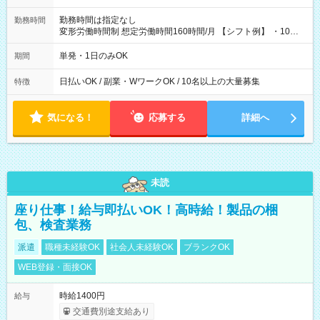
勤務時間は指定なし
勤務時間
変形労働時間制 想定労働時間160時間/月 【シフト例】 ・10：
00～20：00
単発・1日のみOK
期間
日払いOK / 副業・WワークOK / 10名以上の大量募集
特徴
気になる！
応募する
詳細へ
未読
座り仕事！給与即払いOK！高時給！製品の梱
包、検査業務
派遣
職種未経験OK
社会人未経験OK
ブランクOK
WEB登録・面接OK
時給1400円
給与
交通費別途支給あり