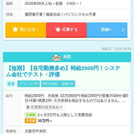
2026年09月上旬～長期 ※9月～！
期間
履歴書不要
/
服装自由
/
パソコンスキル不要
特徴
気になる！
応募する
詳細へ
掲載日：2026.08.06
未読
【短期】【在宅勤務多め】時給2000円！システ
ム会社でテスト・評価
派遣
ブランクOK
WEB登録・面接OK
時給2000円 月収例 32万0000円 時給2000円×実働7h30m×週5
給与
日×4週+残業10h ※月収例を保証するものではありません。※給
与即受取りサービス利用可（利用条件有）
交通費別途支給あり
1ヶ月3万円を上限として実費支給
交通費
30万円～
月収例
大阪市中央区
勤務地