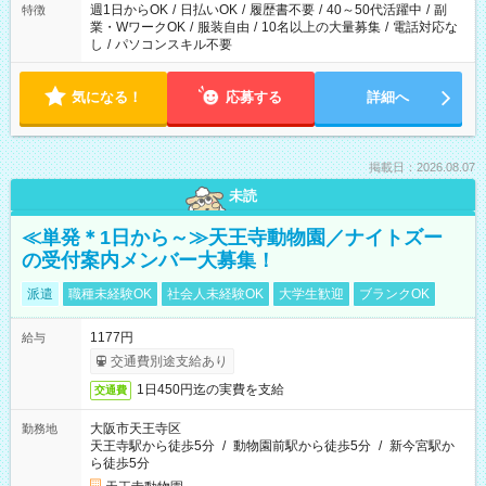
週1日からOK
/
日払いOK
/
履歴書不要
/
40～50代活躍中
/
副
特徴
業・WワークOK
/
服装自由
/
10名以上の大量募集
/
電話対応な
し
/
パソコンスキル不要
気になる！
応募する
詳細へ
掲載日：2026.08.07
未読
≪単発＊1日から～≫天王寺動物園／ナイトズー
の受付案内メンバー大募集！
派遣
職種未経験OK
社会人未経験OK
大学生歓迎
ブランクOK
1177円
給与
交通費別途支給あり
1日450円迄の実費を支給
交通費
大阪市天王寺区
勤務地
天王寺駅から徒歩5分
/
動物園前駅から徒歩5分
/
新今宮駅か
ら徒歩5分