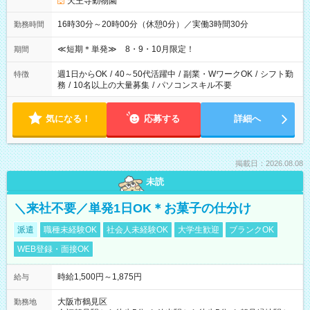
天王寺動物園
16時30分～20時00分（休憩0分）／実働3時間30分
勤務時間
≪短期＊単発≫ 8・9・10月限定！
期間
週1日からOK
/
40～50代活躍中
/
副業・WワークOK
/
シフト勤
特徴
務
/
10名以上の大量募集
/
パソコンスキル不要
気になる！
応募する
詳細へ
掲載日：2026.08.08
未読
＼来社不要／単発1日OK＊お菓子の仕分け
派遣
職種未経験OK
社会人未経験OK
大学生歓迎
ブランクOK
WEB登録・面接OK
時給1,500円～1,875円
給与
大阪市鶴見区
勤務地