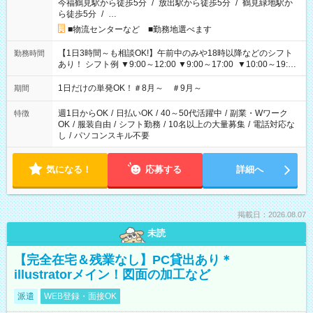
今福鶴見駅から徒歩5分
/
放出駅から徒歩5分
/
鶴見緑地駅か
ら徒歩5分
/
…
■物流センターなど ■勤務地選べます
【1日3時間～も相談OK!】午前中のみや18時以降などのシフト
勤務時間
あり！ シフト例 ▼9:00～12:00 ▼9:00～17:00 ▼10:00～19:00
▼18:00～21:00
1日だけの単発OK！＃8月～ ＃9月～
期間
週1日からOK
/
日払いOK
/
40～50代活躍中
/
副業・Wワーク
特徴
OK
/
服装自由
/
シフト勤務
/
10名以上の大量募集
/
電話対応な
し
/
パソコンスキル不要
気になる！
応募する
詳細へ
掲載日：2026.08.07
未読
【完全在宅＆残業なし】PC貸出あり＊
illustratorメイン！図面の加工など
派遣
WEB登録・面接OK