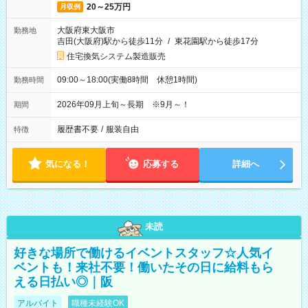
20～25万円
月収例
大阪府東大阪市
勤務地
吉田(大阪府)駅から徒歩11分
/
東花園駅から徒歩17分
住宅換気システム製造販売
09:00～18:00(実働8時間 休憩1時間)
勤務時間
2026年09月上旬～長期 ※9月～！
期間
履歴書不要
/
服装自由
特徴
気になる！
応募する
詳細へ
未読
好きな場所で働けるイベントスタッフ☆人気イ
ベントも！来社不要！働いたその日に給料もら
える日払い◎｜阪
アルバイト
職種未経験OK