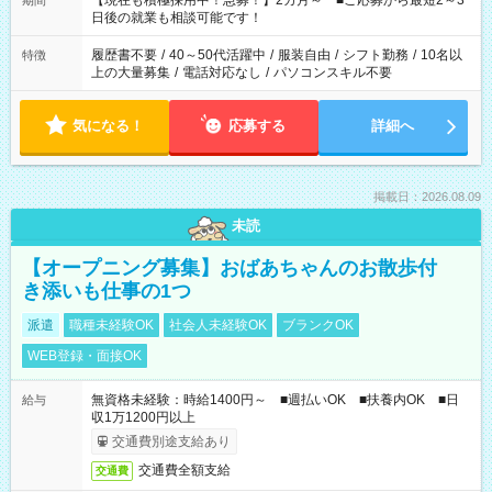
【現在も積極採用中！急募！】2カ月～ ■ご応募から最短2～3
期間
の方へ 今ご覧のお仕事で希望する勤務時間と、もう1つのお仕事
日後の就業も相談可能です！
の勤務時間。 合計で週40時間を超える場合は応募できません。
履歴書不要
/
40～50代活躍中
/
服装自由
/
シフト勤務
/
10名以
特徴
上の大量募集
/
電話対応なし
/
パソコンスキル不要
気になる！
応募する
詳細へ
掲載日：2026.08.09
未読
【オープニング募集】おばあちゃんのお散歩付
き添いも仕事の1つ
派遣
職種未経験OK
社会人未経験OK
ブランクOK
WEB登録・面接OK
無資格未経験：時給1400円～ ■週払いOK ■扶養内OK ■日
給与
収1万1200円以上
交通費別途支給あり
交通費全額支給
交通費