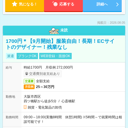
気になる！
応募する
詳細へ
掲載日：2026.08.05
未読
1700円＊【9月開始】服装自由！長期！ECサイ
トのデザイナー！残業なし
派遣
ブランクOK
WEB登録・面接OK
時給1700円 月収例 272,000円
給与
交通費別途支給あり
全額支給
交通費
25～30万円
月収例
大阪市西区
勤務地
四ツ橋駅から徒歩5分
/
心斎橋駅
雑貨・電化製品の卸売
09:00～18:00(実働8時間 休憩1時間) ※5時間～で就業時間は相
勤務時間
談可能です！