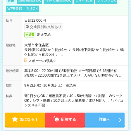
派遣
職種未経験OK
社会人未経験OK
大学生歓迎
ブランクOK
WEB登録・面接OK
日給12,000円
給与
交通費別途支給あり
別途支給
交通費
大阪市東住吉区
勤務地
長居(阪和線)駅から徒歩1分
/
長居(地下鉄)駅から徒歩5分
/
鶴
ケ丘駅から徒歩5分
/
…
スポーツの祭典✨
基本8:00～22:00の間で8時間勤務 ※一部日程で6:45開始有
勤務時間
※8:00～22:00の間で2名以上で入り、人がいない時間帯がない
ように相方と時間を分け合うイメージです
9月2日(水)~10月3日(土) ※急募
期間
週1日からOK
/
履歴書不要
/
40～50代活躍中
/
副業・Wワーク
特徴
OK
/
シフト勤務
/
10名以上の大量募集
/
電話対応なし
/
パソコ
ンスキル不要
気になる！
応募する
詳細へ