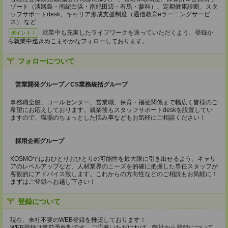
ゾート（淡路島・南紀白浜・南紀田辺・有馬・蓼科）、定期健康診断、スタ
ッフサポートdesk、キャリア形成支援制度（通信教育eラーニングサービ
ス） など
就業中も充実したライフワークを送っていただくよう、登録か
ポイント！
ら就業中迄きめこまやかなフォローしております。
フォローについて
営業開発グループ／CS業務統括グループ
事務職全般、コールセンター、営業職、保育・福祉関係まで幅広く皆様のご
希望にお応えしております。就業後もスタッフサポートdeskを設置してい
ますので、職場のちょっとした悩み事などもお気軽にご相談ください！
採用企画グループ
KOSMOではおひとりおひとりの可能性を最大限に引き出せるよう、キャリ
アのレベルアップなど、人材業界のニーズを的確に把握した専任スタッフが
客観的にアドバイス致します。これからの方向性などのご相談もお気軽に！
まずはご登録へお越し下さい！
登録について
現在、来社不要のWEB登録を推奨しております！
WEB登録は事前予約制です。ご応募いただければ、弊社から登録について