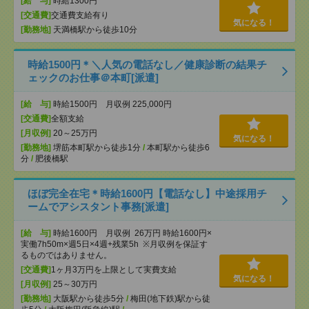
[給 与]
時給1300円
[交通費]
交通費支給有り
気になる！
[勤務地]
天満橋駅から徒歩10分
時給1500円＊＼人気の電話なし／健康診断の結果チ
ェックのお仕事＠本町[派遣]
[給 与]
時給1500円 月収例 225,000円
[交通費]
全額支給
[月収例]
20～25万円
気になる！
[勤務地]
堺筋本町駅から徒歩1分
/
本町駅から徒歩6
分
/
肥後橋駅
ほぼ完全在宅＊時給1600円【電話なし】中途採用チ
ームでアシスタント事務[派遣]
[給 与]
時給1600円 月収例 26万円 時給1600円×
実働7h50m×週5日×4週+残業5h ※月収例を保証す
るものではありません。
[交通費]
1ヶ月3万円を上限として実費支給
気になる！
[月収例]
25～30万円
[勤務地]
大阪駅から徒歩5分
/
梅田(地下鉄)駅から徒