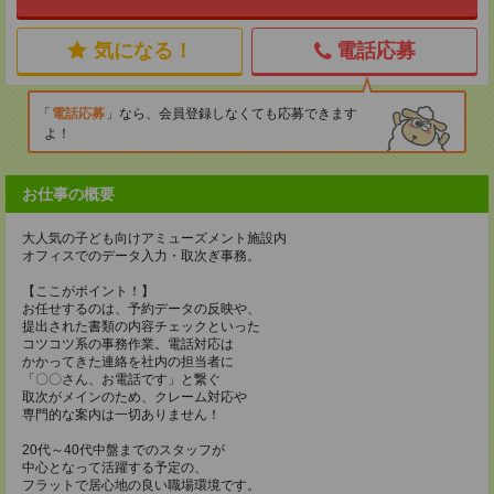
気になる！
電話応募
電話応募
なら、会員登録しなくても応募できます
よ！
お仕事の概要
大人気の子ども向けアミューズメント施設内
オフィスでのデータ入力・取次ぎ事務。
【ここがポイント！】
お任せするのは、予約データの反映や、
提出された書類の内容チェックといった
コツコツ系の事務作業。電話対応は
かかってきた連絡を社内の担当者に
「〇〇さん、お電話です」と繋ぐ
取次がメインのため、クレーム対応や
専門的な案内は一切ありません！
20代～40代中盤までのスタッフが
中心となって活躍する予定の、
フラットで居心地の良い職場環境です。