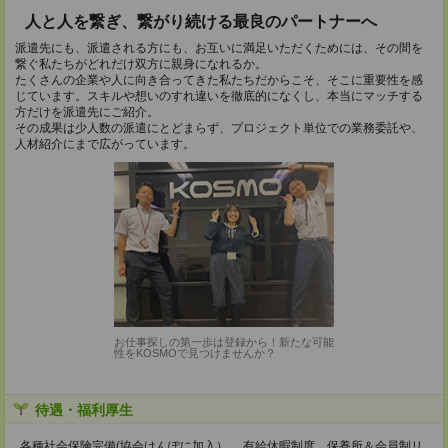
人と人を繋ぎ、繋がり続ける最良のパートナーへ
派遣先にも、派遣される方にも、お互いに満足いただくためには、その間を
繋ぐ私たちがどれだけ双方に親身になれるか。
たくさんの企業や人に向き合ってきた私たちだからこそ、そこに重要性を感
じています。スキルや想いのすれ違いを徹底的になくし、本当にマッチする
方だけを派遣先にご紹介。
その成果は少人数の派遣にとどまらず、プロジェクト単位での業務委託や、
人材紹介にまで広がっています。
お仕事探しの第一歩は登録から！新たな可能
性をKOSMOで見つけませんか？
待遇・福利厚生
各種社会保険完備(協会けんぽに加入） 、有給休暇制度、保養所＆会員制リ