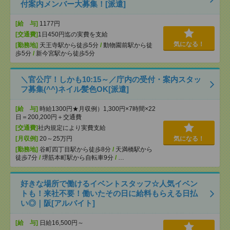
付案内メンバー大募集！[派遣]
[給 与]
1177円
[交通費]
1日450円迄の実費を支給
気になる！
[勤務地]
天王寺駅から徒歩5分
/
動物園前駅から徒
歩5分
/
新今宮駅から徒歩5分
＼官公庁！しかも10:15～／庁内の受付・案内スタッ
フ募集(^^)ネイル髪色OK[派遣]
[給 与]
時給1300円★月収例）1,300円×7時間×22
日＝200,200円＋交通費
[交通費]
社内規定により実費支給
[月収例]
20～25万円
気になる！
[勤務地]
谷町四丁目駅から徒歩8分
/
天満橋駅から
徒歩7分
/
堺筋本町駅から自転車9分
/
…
好きな場所で働けるイベントスタッフ☆人気イベン
トも！来社不要！働いたその日に給料もらえる日払
い◎｜阪[アルバイト]
[給 与]
日給16,500円～