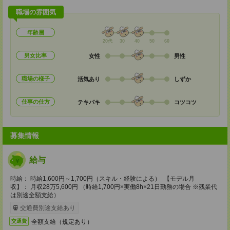
職場の雰囲気
年齢層
20代
30
40
50
60
男女比率
女性
男性
職場の様子
活気あり
しずか
仕事の仕方
テキパキ
コツコツ
募集情報
給与
時給： 時給1,600円～1,700円（スキル・経験による） 【モデル月
収】： 月収28万5,600円 （時給1,700円×実働8h×21日勤務の場合 ※残業代
は別途全額支給）
交通費別途支給あり
全額支給（規定あり）
交通費