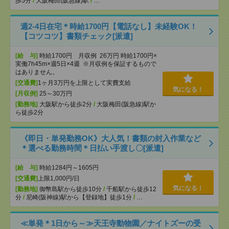
歩5分
/
大阪梅田(阪急線)駅
/
…
週2-4日在宅＊時給1700円【電話なし】未経験OK！
【コツコツ】書類チェック[派遣]
[給 与]
時給1700円 月収例 26万円 時給1700円×
実働7h45m×週5日×4週 ※月収例を保証するもので
はありません。
[交通費]
1ヶ月3万円を上限として実費支給
気になる！
[月収例]
25～30万円
[勤務地]
大阪駅から徒歩2分
/
大阪梅田(阪急線)駅か
ら徒歩2分
《即日・単発勤務OK》大人気！書類の封入作業など
＊選べる勤務時間＊日払い手渡し〇[派遣]
[給 与]
時給1284円～1605円
[交通費]
上限1,000円/日
気になる！
[勤務地]
御幣島駅から徒歩10分
/
千船駅から徒歩12
分
/
尼崎(阪神線)駅から【登録地】徒歩1分
/
…
≪単発＊1日から～≫天王寺動物園／ナイトズーの受