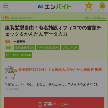
0
メニュー
気になる！
ログイン
NEW
掲載日 :2026
/
08
/
06
No.KOSMOH2222
服装髪型自由！有名施設オフィスでの書類チ
ェック＆かんたんデータ入力
職種：
一般事務
派遣
職種未経験OK
社会人未経験OK
ブランクOK
WEB登録・面接OK
最高時給1700円！土日祝休みのかんたん施設内事務
＼堅苦しいルールは一切なし！あなたらしいスタイルを崩さずにし
...
もっとみる
応募ページへ