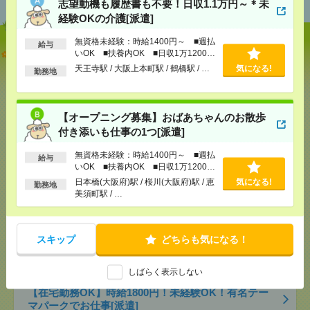
志望動機も履歴書も不要！日収1.1万円～＊未
経験OKの介護[派遣]
無資格未経験：時給1400円～ ■週払
給与
志望動機も履歴書も不要！日収1.1万円～＊未経験OK
いOK ■扶養内OK ■日収1万1200円
の介護[派遣]
以上
天王寺駅 / 大阪上本町駅 / 鶴橋駅 / …
気になる!
勤務地
[給 与]
無資格未経験：時給1400円～ ■週払い
OK ■扶養内OK ■日収1万1200円以上
【オープニング募集】おばあちゃんのお散歩
[交通費]
交通費全額支給
気になる！
付き添いも仕事の1つ[派遣]
[勤務地]
天王寺駅
/
大阪上本町駅
/
鶴橋駅
/
…
無資格未経験：時給1400円～ ■週払
給与
【オープニング募集】おばあちゃんのお散歩付き添
いOK ■扶養内OK ■日収1万1200円
以上
いも仕事の1つ[派遣]
日本橋(大阪府)駅 / 桜川(大阪府)駅 / 恵
気になる!
勤務地
美須町駅 / …
[給 与]
無資格未経験：時給1400円～ ■週払い
OK ■扶養内OK ■日収1万1200円以上
[交通費]
交通費全額支給
スキップ
どちらも気になる！
気になる！
[勤務地]
日本橋(大阪府)駅
/
桜川(大阪府)駅
/
恵美須
町駅
/
…
しばらく表示しない
【在宅勤務OK】時給1800円！未経験OK！有名テー
マパークでお仕事[派遣]