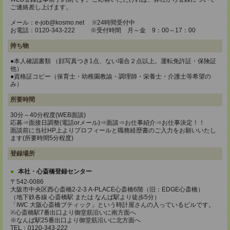
ご連絡差し上げます。
メール：e-job@kosmo.net ※24時間受付中
お電話：0120-343-222 ※受付時間 月～金 9：00～17：00
持ち物
●本人確認書類 （顔写真つき1点、ない場合２点以上。運転免許証・保険証
他）
●資格証コピー（保育士・幼稚園教諭・調理師・栄養士・介護士等希望の
み）
所要時間
30分～40分程度(WEB面談)
応募⇒面接日調整(電話orメール)⇒面談⇒お仕事紹介⇒お仕事決定！！
面談前に当社HP上よりプロフィールと職務経歴書のご入力をお願いいたし
ます(所要時間5分程度)
登録場所
本社・心斎橋登録センター
〒542-0086
大阪市中央区西心斎橋2-2-3 A-PLACE心斎橋6階（旧：EDGE心斎橋）
（地下鉄各線 心斎橋駅 または なんば駅より徒歩5分）
「IWC 大阪心斎橋ブティック」という時計屋さんの入っているビルです。
※心斎橋駅7番出口より御堂筋沿いに南方面へ
※なんば駅25番出口より御堂筋沿いに北方面へ
TEL：0120-343-222