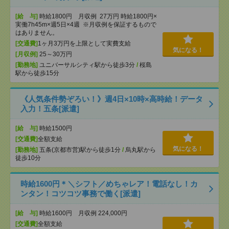
[給 与]
時給1800円 月収例 27万円 時給1800円×
実働7h45m×週5日×4週 ※月収例を保証するもので
はありません。
[交通費]
1ヶ月3万円を上限として実費支給
気になる！
[月収例]
25～30万円
[勤務地]
ユニバーサルシティ駅から徒歩3分
/
桜島
駅から徒歩15分
《人気条件勢ぞろい！》週4日×10時×高時給！データ
入力！五条[派遣]
[給 与]
時給1500円
[交通費]
全額支給
気になる！
[勤務地]
五条(京都市営)駅から徒歩1分
/
烏丸駅から
徒歩10分
時給1600円＊＼シフト／めちゃレア！電話なし！カ
ンタン！コツコツ事務で働く[派遣]
[給 与]
時給1600円 月収例 224,000円
[交通費]
全額支給