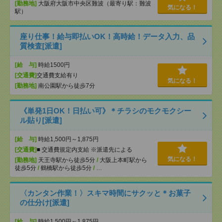
[勤務地]
大阪府大阪市中央区難波（最寄り駅：難波
気になる！
駅）
座り仕事！給与即払いOK！高時給！データ入力、品
質検査[派遣]
[給 与]
時給1500円
[交通費]
交通費支給有り
気になる！
[勤務地]
南公園駅から徒歩7分
《単発1日OK！日払い可》＊チラシのモクモクシー
ル貼り[派遣]
[給 与]
時給1,500円～1,875円
[交通費]
■ 交通費規定内支給 ※派遣先による
気になる！
[勤務地]
天王寺駅から徒歩5分
/
大阪上本町駅から
徒歩5分
/
鶴橋駅から徒歩5分
/
…
〈カンタン作業！〉スキマ時間にサクッと＊お菓子
の仕分け[派遣]
[給 与]
時給1,500円～1,875円