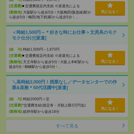
[交通費]
■ 交通費規定内支給 ※派遣先による
気になる！
[勤務地]
大阪駅から徒歩5分
/
大阪梅田(阪急線)駅か
ら徒歩5分
/
梅田(地下鉄)駅から徒歩5分
/
…
＜時給1,500円～＊好きな時にお仕事＞文房具のモク
モク仕分け[派遣]
[給 与]
時給1,500円～1,875円
[交通費]
■ 交通費規定内支給 ※派遣先による
気になる！
[勤務地]
天王寺駅から徒歩5分
/
大阪上本町駅から
徒歩5分
/
鶴橋駅から徒歩5分
/
…
＼高時給2,000円！残業なし／データセンターでの作
業&庶務＊50代活躍中[派遣]
[給 与]
時給2000円＋交
[交通費]
*交通費支給(規定有・月額上限3万円迄)
気になる！
[勤務地]
総持寺駅から徒歩18分
すべて見る