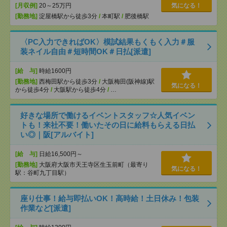
[月収例]
20～25万円
気になる！
[勤務地]
淀屋橋駅から徒歩3分
/
本町駅
/
肥後橋駅
〈PC入力できればOK〉模試結果もくもく入力＃服
装ネイル自由＃短時間OK＃日払[派遣]
[給 与]
時給1600円
[勤務地]
西梅田駅から徒歩3分
/
大阪梅田(阪神線)駅
気になる！
から徒歩4分
/
大阪駅から徒歩4分
/
…
好きな場所で働けるイベントスタッフ☆人気イベン
トも！来社不要！働いたその日に給料もらえる日払
い◎｜阪[アルバイト]
[給 与]
日給16,500円～
[勤務地]
大阪府大阪市天王寺区生玉前町（最寄り
気になる！
駅：谷町九丁目駅）
座り仕事！給与即払いOK！高時給！土日休み！包装
作業など[派遣]