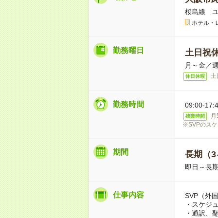
桜島線 ユ
ホテル・
勤務曜日
土日祝
月～金／週
土
休日休暇
勤務時間
09:00-
月
残業時間
※SVPのス
期間
長期（3
即日～長
仕事内容
SVP（外
・スケジ
・通訳、