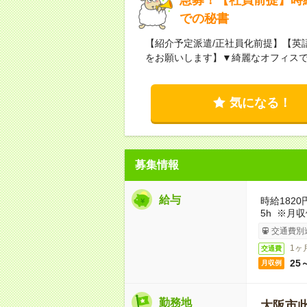
での秘書
【紹介予定派遣/正社員化前提】【英
をお願いします】▼綺麗なオフィスで
気になる！
募集情報
給与
時給1820
5h ※月
交通費別
1ヶ
交通費
25
月収例
勤務地
大阪市