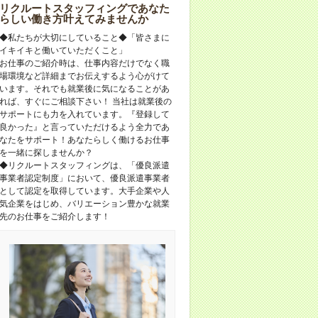
リクルートスタッフィングであなた
らしい働き方叶えてみませんか
◆私たちが大切にしていること◆「皆さまに
イキイキと働いていただくこと」
お仕事のご紹介時は、仕事内容だけでなく職
場環境など詳細までお伝えするよう心がけて
います。それでも就業後に気になることがあ
れば、すぐにご相談下さい！ 当社は就業後の
サポートにも力を入れています。『登録して
良かった』と言っていただけるよう全力であ
なたをサポート！あなたらしく働けるお仕事
を一緒に探しませんか？
◆リクルートスタッフィングは、「優良派遣
事業者認定制度」において、優良派遣事業者
として認定を取得しています。大手企業や人
気企業をはじめ、バリエーション豊かな就業
先のお仕事をご紹介します！