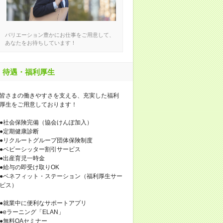
バリエーション豊かにお仕事をご用意して、
あなたをお待ちしています！
待遇・福利厚生
皆さまの働きやすさを支える、充実した福利
厚生をご用意しております！
●社会保険完備（協会けんぽ加入）
●定期健康診断
●リクルートグループ団体保険制度
●ベビーシッター割引サービス
●出産育児一時金
●給与の即受け取りOK
●ベネフィット・ステーション（福利厚生サー
ビス）
●就業中に便利なサポートアプリ
●eラーニング「ELAN」
●無料OAセミナー