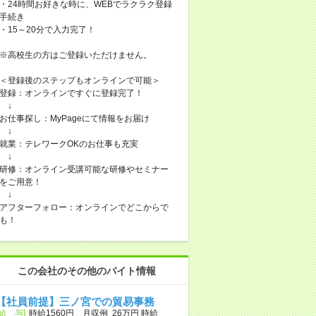
・24時間お好きな時に、WEBでラクラク登録
手続き
・15～20分で入力完了！
※高校生の方はご登録いただけません。
＜登録後のステップもオンラインで可能＞
登録：オンラインですぐに登録完了！
↓
お仕事探し：MyPageにて情報をお届け
↓
就業：テレワークOKのお仕事も充実
↓
研修：オンライン受講可能な研修やセミナー
をご用意！
↓
アフターフォロー：オンラインでどこからで
も！
この会社のその他のバイト情報
【社員前提】三ノ宮での貿易事務
[給 与]
時給1560円 月収例 26万円 時給