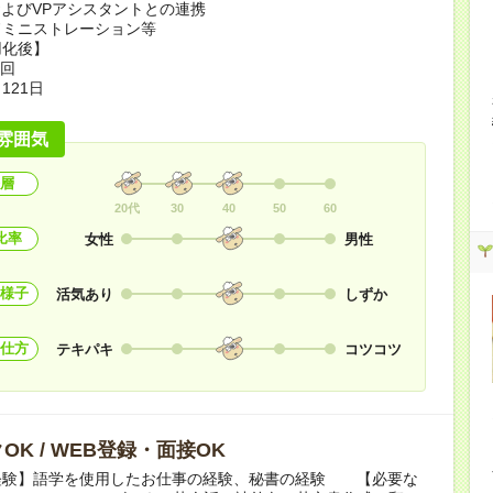
およびVPアシスタントとの連携
ドミニストレーション等
用化後】
2回
121日
雰囲気
層
20代
30
40
50
60
比率
女性
男性
様子
活気あり
しずか
仕方
テキパキ
コツコツ
OK / WEB登録・面接OK
経験】語学を使用したお仕事の経験、秘書の経験 【必要な