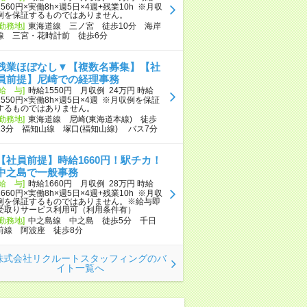
1560円×実働8h×週5日×4週+残業10h ※月収
例を保証するものではありません。
[勤務地]
東海道線 三ノ宮 徒歩10分 海岸
線 三宮・花時計前 徒歩6分
残業ほぼなし▼【複数名募集】【社
員前提】尼崎での経理事務
[給 与]
時給1550円 月収例 24万円 時給
1550円×実働8h×週5日×4週 ※月収例を保証
するものではありません。
[勤務地]
東海道線 尼崎(東海道本線) 徒歩
13分 福知山線 塚口(福知山線) バス7分
【社員前提】時給1660円！駅チカ！
中之島で一般事務
[給 与]
時給1660円 月収例 28万円 時給
1660円×実働8h×週5日×4週+残業10h ※月収
例を保証するものではありません。※給与即
受取りサービス利用可（利用条件有）
[勤務地]
中之島線 中之島 徒歩5分 千日
前線 阿波座 徒歩8分
株式会社リクルートスタッフィングのバ
イト一覧へ