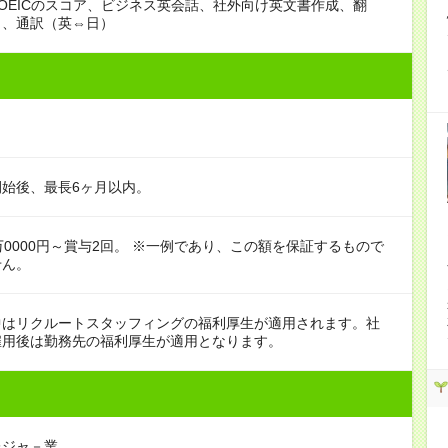
OEICのスコア、ビジネス英会話、社外向け英文書作成、翻
日、通訳（英⇔日）
始後、最長6ヶ月以内。
万0000円～賞与2回。 ※一例であり、この額を保証するもので
せん。
中はリクルートスタッフィングの福利厚生が適用されます。社
雇用後は勤務先の福利厚生が適用となります。
レジャ－業