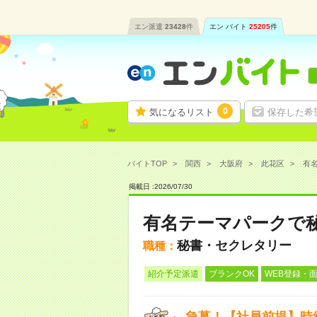
エン派遣
23428
件
エン バイト
25205
件
0
気になるリスト
保存した希
バイトTOP
関西
大阪府
此花区
有名
掲載日 :
2026
/
07
/
30
有名テーマパークで
秘書・セクレタリー
職種：
紹介予定派遣
ブランクOK
WEB登録・面
急募！【社員前提】時