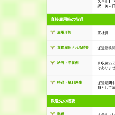
スキル】T
訳：英⇔
直接雇用時の待遇
雇用形態
正社員
直接雇用される時期
派遣勤務開
給与・年収例
月収例22
はありま
待遇・福利厚生
派遣期間
員として
派遣先の概要
業種
ホテル・