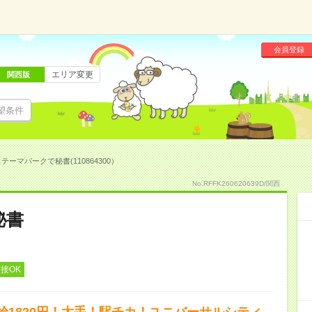
会員登録
エリア変更
関西版
望条件
テーマパークで秘書(110864300）
No.RFFK260620639D/関西
秘書
接OK
給1820円！大手！駅チカ！ユニバーサルシティ