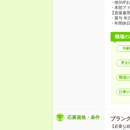
・他SVP
・本部ア
【直接雇
・賞与 年
・年間休日
職場の
年齢
男女
職場の
仕事の
応募資格・条件
ブランク
【必要な