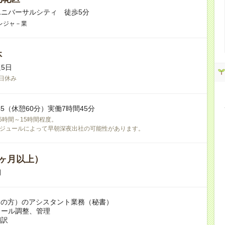
ニバーサルシティ 徒歩5分
レジャ－業
休
5日
日休み
17:45（休憩60分）実働7時間45分
5時間～15時間程度。
ケジュールによって早朝深夜出社の可能性があります。
ヶ月以上）
期
国の方）のアシスタント業務（秘書）
ュール調整、管理
翻訳