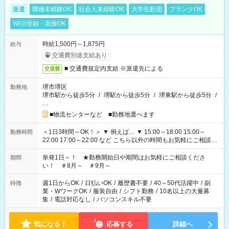
派遣
職種未経験OK
社会人未経験OK
大学生歓迎
ブランクOK
WEB登録・面接OK
時給1,500円～1,875円
給与
交通費別途支給あり
■ 交通費規定内支給 ※派遣先による
交通費
堺市堺区
勤務地
堺市駅から徒歩5分
/
堺駅から徒歩5分
/
堺東駅から徒歩5分
/
…
■物流センターなど ■勤務地選べます
＜1日3時間～OK！＞ ▼ 例えば… ▼ 15:00～18:00 15:00～
勤務時間
22:00 17:00～22:00 など こちら以外の時間もお気軽にご相談く
ださい！
単発1日～！ ★勤務開始日や期間はお気軽にご相談くださ
期間
い！ ＃8月～ ＃9月～
週1日からOK
/
日払いOK
/
履歴書不要
/
40～50代活躍中
/
副
特徴
業・WワークOK
/
服装自由
/
シフト勤務
/
10名以上の大量募
集
/
電話対応なし
/
パソコンスキル不要
気になる！
応募する
詳細へ