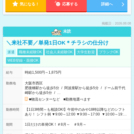
気になる！
応募する
詳細へ
掲載日：2026.08.08
未読
＼来社不要／単発1日OK＊チラシの仕分け
派遣
職種未経験OK
社会人未経験OK
大学生歓迎
ブランクOK
WEB登録・面接OK
時給1,500円～1,875円
給与
大阪市西区
勤務地
肥後橋駅から徒歩5分
/
阿波座駅から徒歩5分
/
ドーム前千代
崎駅から徒歩5分
/
…
■物流センターなど ■勤務地選べます
【1日3時間～も相談OK!】午前中のみや18時以降などのシフト
勤務時間
あり！ シフト例 ▼9:00～12:00 ▼9:00～17:00 ▼10:00～19:00
▼18:00～21:00
1日だけの単発OK！＃8月～ ＃9月～
期間