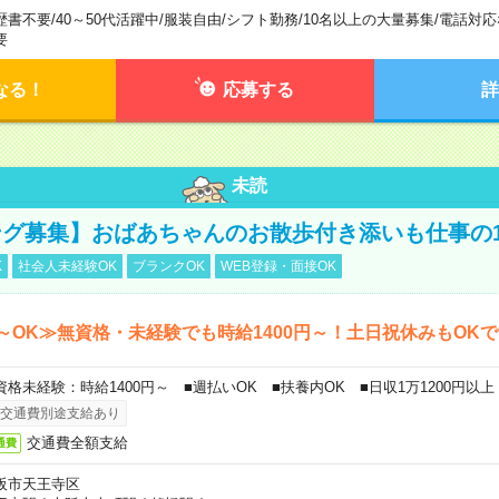
歴書不要
/
40～50代活躍中
/
服装自由
/
シフト勤務
/
10名以上の大量募集
/
電話対応
要
なる！
応募する
詳
未読
グ募集】おばあちゃんのお散歩付き添いも仕事の
K
社会人未経験OK
ブランクOK
WEB登録・面接OK
～OK≫無資格・未経験でも時給1400円～！土日祝休みもOK
資格未経験：時給1400円～ ■週払いOK ■扶養内OK ■日収1万1200円以上
交通費別途支給あり
交通費全額支給
通費
阪市天王寺区