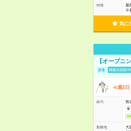
履
特徴
不
気に
【オープニン
派遣
職種未経験O
≪週2日
無
給与
交
大
勤務地