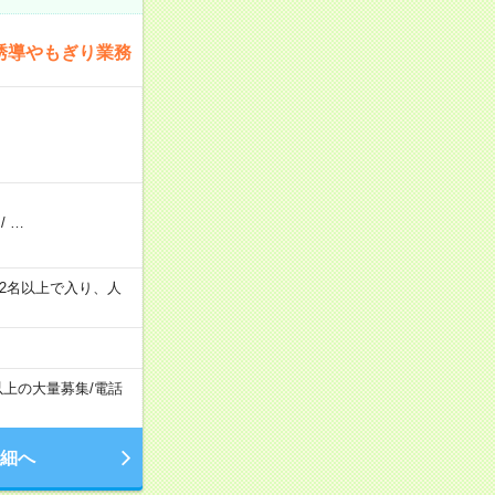
誘導やもぎり業務
/
…
の間で2名以上で入り、人
以上の大量募集
/
電話
細へ