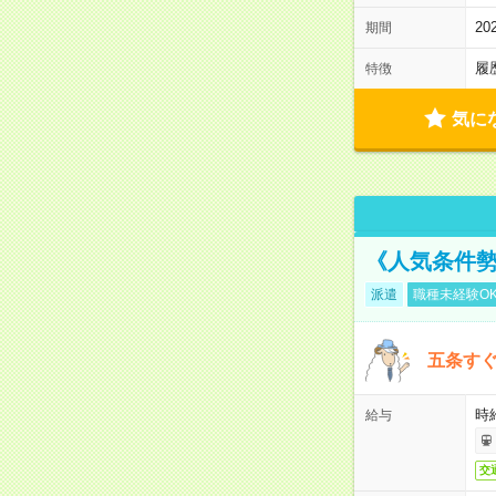
2
期間
履
特徴
気に
《人気条件勢
派遣
職種未経験O
五条すぐ
時給
給与
交