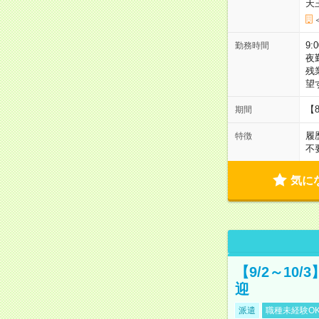
天
9:
勤務時間
夜
残
望
【
期間
履
特徴
不
気に
【9/2～10
迎
派遣
職種未経験O