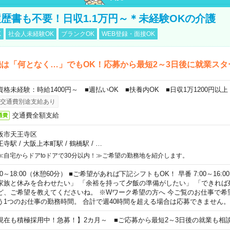
歴書も不要！日収1.1万円～＊未経験OKの介護
K
社会人未経験OK
ブランクOK
WEB登録・面接OK
は「何となく…」でもOK！応募から最短2～3日後に就業スタ
資格未経験：時給1400円～ ■週払いOK ■扶養内OK ■日収1万1200円以上
交通費別途支給あり
交通費全額支給
通費
阪市天王寺区
王寺駅
/
大阪上本町駅
/
鶴橋駅
/
…
≪自宅からドアtoドアで30分以内！≫ご希望の勤務地を紹介します。
00～18:00（休憩60分） ■ご希望があれば下記シフトもOK！ 早番 7:00～16:00 遅
家族と休みを合わせたい」 「余裕を持って夕飯の準備がしたい」 「できれば
ど、ご希望を教えてくださいね。 ※Wワーク希望の方へ 今ご覧のお仕事で希
う1つのお仕事の勤務時間。 合計で週40時間を超える場合は応募できません。
現在も積極採用中！急募！】2カ月～ ■ご応募から最短2～3日後の就業も相