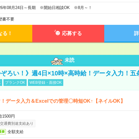
026年08月24日～長期 ※開始日相談OK ※8月～！
歴書不要
なる！
応募する
詳
未読
ぞろい！》週4日×10時×高時給！データ入力！五
K
ブランクOK
WEB登録・面接OK
！データ入力＆Excelでの管理〇時短OK↑【ネイルOK】
1500円
交通費別途支給あり
全額支給
通費