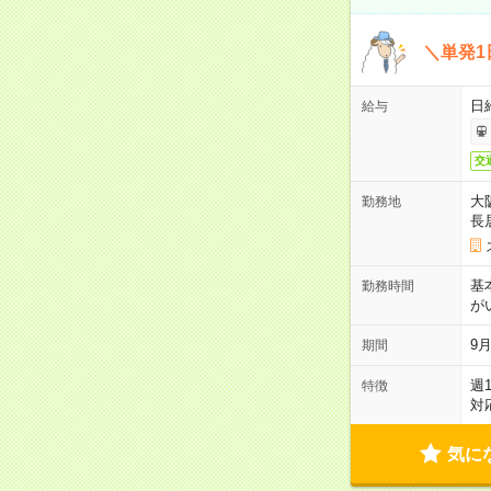
＼単発1
日給
給与
交
大
勤務地
長
基
勤務時間
が
9月
期間
週
特徴
対
気に