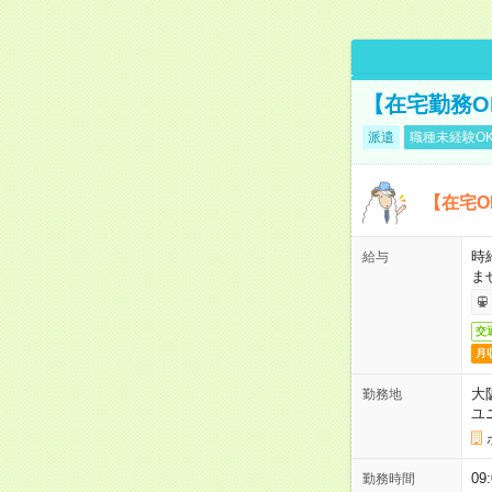
【在宅勤務O
派遣
職種未経験O
【在宅O
時
給与
ま
交
月
大
勤務地
ユ
0
勤務時間