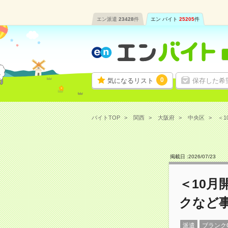
エン派遣
23428
件
エン バイト
25205
件
0
気になるリスト
保存した希
バイトTOP
関西
大阪府
中央区
＜1
掲載日 :
2026
/
07
/
23
＜10月
クなど
派遣
ブランク