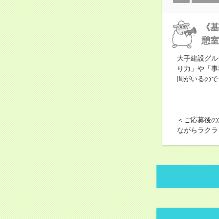
《基
憩室
大手建設グル
り力」や「事
間がいるので
＜ご応募後の
ながらラクラ