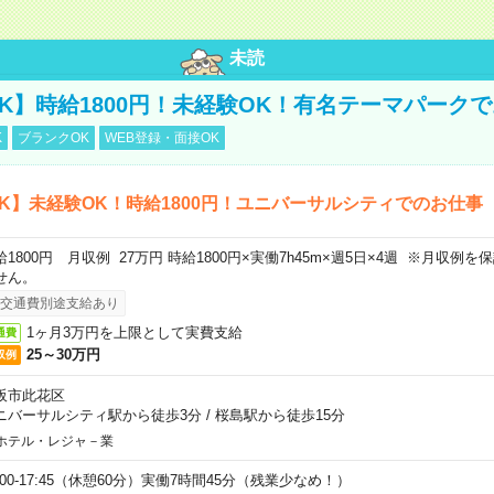
未読
K】時給1800円！未経験OK！有名テーマパーク
K
ブランクOK
WEB登録・面接OK
K】未経験OK！時給1800円！ユニバーサルシティでのお仕事
給1800円 月収例 27万円 時給1800円×実働7h45m×週5日×4週 ※月収例
せん。
交通費別途支給あり
1ヶ月3万円を上限として実費支給
通費
25～30万円
収例
阪市此花区
ニバーサルシティ駅から徒歩3分
/
桜島駅から徒歩15分
ホテル・レジャ－業
9:00-17:45（休憩60分）実働7時間45分（残業少なめ！）