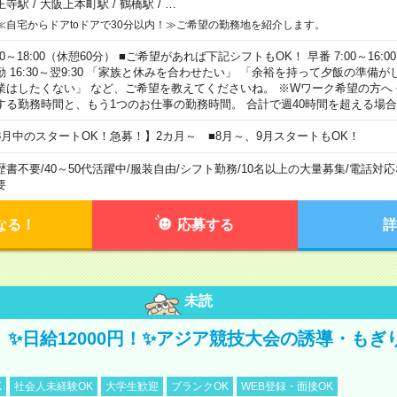
王寺駅
/
大阪上本町駅
/
鶴橋駅
/
…
≪自宅からドアtoドアで30分以内！≫ご希望の勤務地を紹介します。
00～18:00（休憩60分） ■ご希望があれば下記シフトもOK！ 早番 7:00～16:00 遅
勤 16:30～翌9:30 「家族と休みを合わせたい」 「余裕を持って夕飯の準備
業はしたくない」 など、ご希望を教えてくださいね。 ※Wワーク希望の方へ
する勤務時間と、もう1つのお仕事の勤務時間。 合計で週40時間を超える場
8月中のスタートOK！急募！】2カ月～ ■8月～、9月スタートもOK！
歴書不要
/
40～50代活躍中
/
服装自由
/
シフト勤務
/
10名以上の大量募集
/
電話対応
要
なる！
応募する
詳
未読
/3】✨日給12000円！✨アジア競技大会の誘導・も
K
社会人未経験OK
大学生歓迎
ブランクOK
WEB登録・面接OK