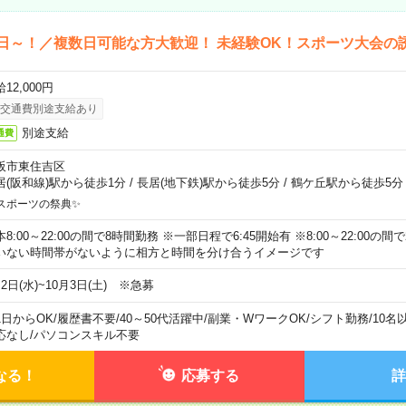
日～！／複数日可能な方大歓迎！ 未経験OK！スポーツ大会の
12,000円
交通費別途支給あり
別途支給
通費
阪市東住吉区
居(阪和線)駅から徒歩1分
/
長居(地下鉄)駅から徒歩5分
/
鶴ケ丘駅から徒歩5分
スポーツの祭典✨
本8:00～22:00の間で8時間勤務 ※一部日程で6:45開始有 ※8:00～22:00
いない時間帯がないように相方と時間を分け合うイメージです
2日(水)~10月3日(土) ※急募
1日からOK
/
履歴書不要
/
40～50代活躍中
/
副業・WワークOK
/
シフト勤務
/
10名
応なし
/
パソコンスキル不要
なる！
応募する
詳