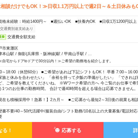
相談だけでもOK！≫日収1.1万円以上で週2日～＆土日休みも
資格未経験：時給1400円～ ■週払いOK ■扶養内OK ■日収1万1200円以上
交通費別途支給あり
交通費全額支給
通費
戸市東灘区
津本山駅
/
御影(兵庫県・阪神線)駅
/
甲南山手駅
/
…
≪自宅からドアtoドアで30分以内！≫ご希望の勤務地を紹介します。
00～18:00（休憩60分） ■ご希望があれば下記シフトもOK！ 早番 7:00～16:00 遅
家族と休みを合わせたい」 「余裕を持って夕飯の準備がしたい」 「できれば
ど、ご希望を教えてくださいね。 ※Wワーク希望の方へ 今ご覧のお仕事で希
う1つのお仕事の勤務時間。 合計で週40時間を超える場合は応募できません。
現在も積極採用中！急募！】2カ月～ ■ご応募から最短2～3日後の就業も相
歴書不要
/
40～50代活躍中
/
服装自由
/
シフト勤務
/
10名以上の大量募集
/
電話対応
要
なる！
応募する
詳