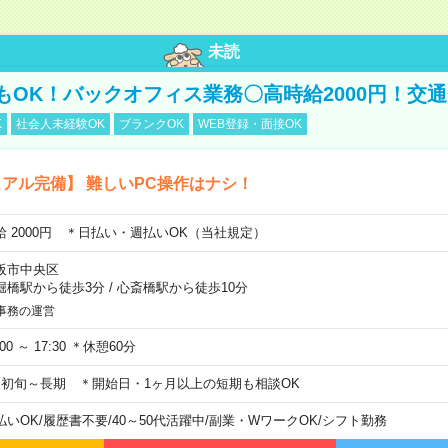
未読
もOK！バックオフィス業務〇高時給2000円！交
K
社会人未経験OK
ブランクOK
WEB登録・面接OK
アル完備】 難しいPC操作はナシ！
給 2000円 ＊日払い・週払いOK（当社規定）
阪市中央区
堀橋駅から徒歩3分
/
心斎橋駅から徒歩10分
事務の運営
:00 ～ 17:30 ＊休憩60分
月初旬～長期 ＊開始日・1ヶ月以上の短期も相談OK
払いOK
/
履歴書不要
/
40～50代活躍中
/
副業・WワークOK
/
シフト勤務