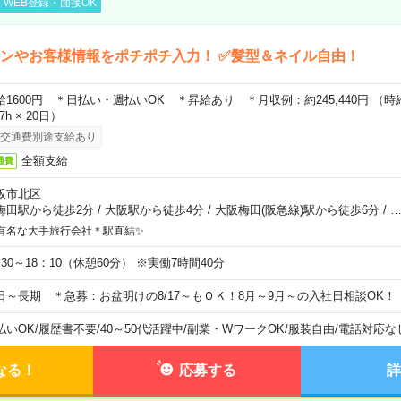
WEB登録・面接OK
ンやお客様情報をポチポチ入力！ ✅髪型＆ネイル自由！
給1600円 ＊日払い・週払いOK ＊昇給あり ＊月収例：約245,440円 （時給1,
67h × 20日）
交通費別途支給あり
全額支給
通費
阪市北区
梅田駅から徒歩2分
/
大阪駅から徒歩4分
/
大阪梅田(阪急線)駅から徒歩6分
/
有名な大手旅行会社＊駅直結✨
：30～18：10（休憩60分） ※実働7時間40分
日～長期 ＊急募：お盆明けの8/17～もＯＫ！8月～9月～の入社日相談OK！
払いOK
/
履歴書不要
/
40～50代活躍中
/
副業・WワークOK
/
服装自由
/
電話対応な
なる！
応募する
詳