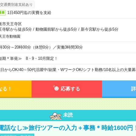
交通費別途支給あり
1日450円迄の実費を支給
通費
阪市天王寺区
王寺駅から徒歩5分
/
動物園前駅から徒歩5分
/
新今宮駅から徒歩5分
天王寺動物園
6時30分～20時00分（休憩0分）／実働3時間30分
短期＊単発≫ 8・9・10月限定！
1日からOK
/
40～50代活躍中
/
副業・WワークOK
/
シフト勤務
/
10名以上の大量募
なる！
応募する
詳
未読
電話なし≫旅行ツアーの入力＋事務＊時給1600円