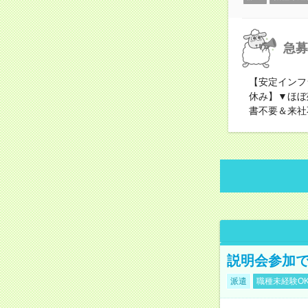
急募
【安定インフ
休み】▼ほぼ
書不要＆来社
説明会参加で
派遣
職種未経験O