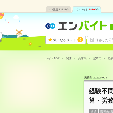
エン派遣
23221
件
エン バイト
28905
件
0
気になるリスト
保存した希
バイトTOP
関西
兵庫県
尼崎市
経験
掲載日 :
2026
/
07
/
28
経験不
算・労
派遣
職種未経