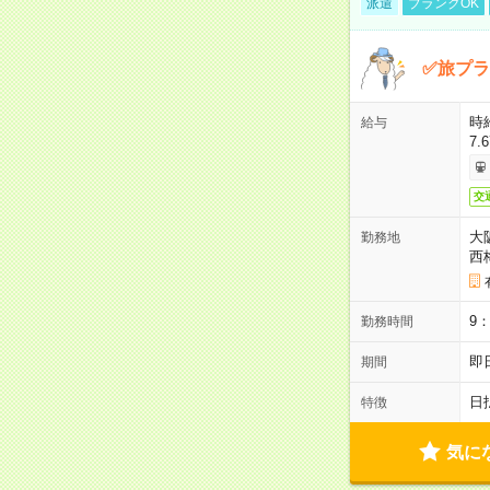
派遣
ブランクOK
✅旅プラ
時
給与
7.
交
大
勤務地
西
9
勤務時間
即
期間
日
特徴
気に