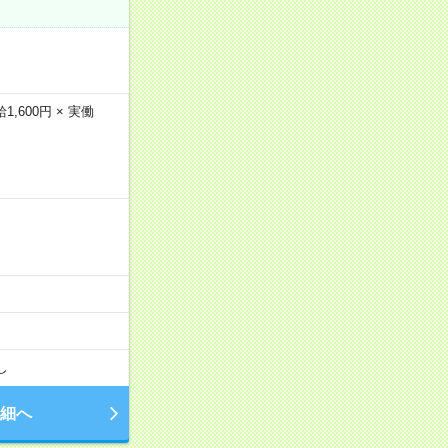
600円 × 実働
…
し
細へ