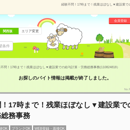
経験不問！17時まで！残業ほぼなし▼建設業での
会員登録
エリア変更
関西版
望条件
不問！17時まで！残業ほぼなし▼建設業での給与計算・労務総務事務(110824818）
お探しのバイト情報は掲載が終了しました。
No.
問！17時まで！残業ほぼなし▼建設業で
務総務事務
験OK
ブランクOK
WEB登録・面接OK