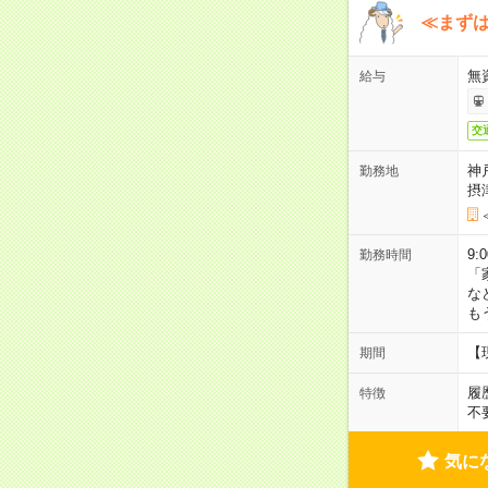
≪まずは
無
給与
交
神
勤務地
摂
9:
勤務時間
「
な
も
【
期間
履
特徴
不
気に