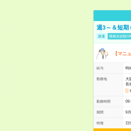
週3～＆短期
派遣
職種未経験O
【マニュ
時
給与
大
勤務地
長
09
勤務時間
9
期間
日
特徴