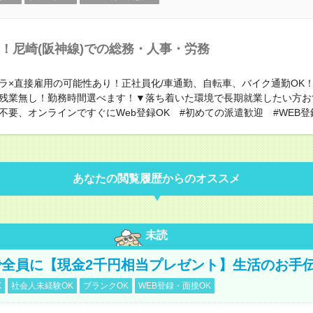
！尼崎(阪神線)での総務・人事・労務
ラ×直接雇用の可能性あり！正社員化/車通勤、自転車、バイク通勤OK
残業無し！勤務時間選べます！▼落ち着いた環境で長期就業したい方お
不要、オンラインですぐにWeb登録OK #初めての派遣歓迎 #WEB登
あなたの閲覧履歴からのオススメ
未読
全員に【現金2千円相当プレゼント】生活のお手
K
社会人未経験OK
ブランクOK
WEB登録・面接OK