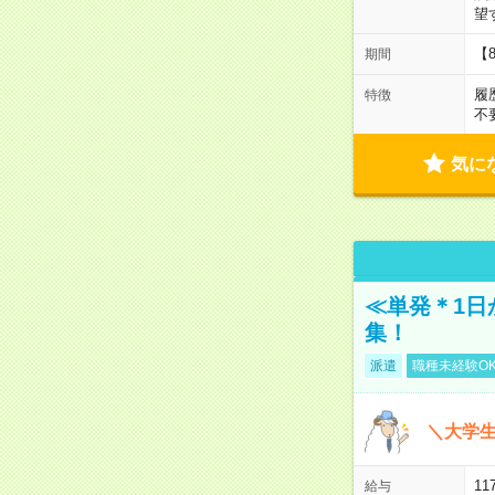
望
【
期間
履
特徴
不
気に
≪単発＊1日
集！
派遣
職種未経験O
＼大学生
11
給与