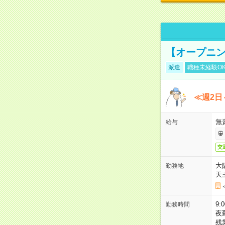
【オープニン
派遣
職種未経験O
≪週2日
無
給与
交
大
勤務地
天
9:
勤務時間
夜
残