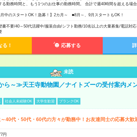
する勤務時間と、もう1つのお仕事の勤務時間。 合計で週40時間を超える場
8月中のスタートOK！急募！】2カ月～ ■8月～、9月スタートもOK！
歴書不要
/
40～50代活躍中
/
服装自由
/
シフト勤務
/
10名以上の大量募集
/
電話対応
要
なる！
応募する
詳
未読
から～≫天王寺動物園／ナイトズーの受付案内メ
K
社会人未経験OK
大学生歓迎
ブランクOK
～40代・50代・60代の方々が勤務中！お友達同士の応募大歓
77円