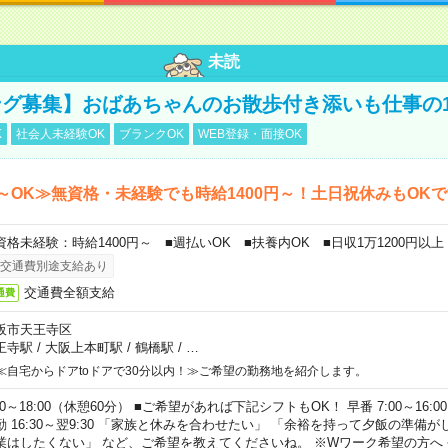
未読
グ募集】おばあちゃんのお散歩付き添いも仕事の
K
社会人未経験OK
ブランクOK
WEB登録・面接OK
～OK≫無資格・未経験でも時給1400円～！土日祝休みもOK
資格未経験：時給1400円～ ■週払いOK ■扶養内OK ■日収1万1200円以上
交通費別途支給あり
交通費全額支給
通費
阪市天王寺区
王寺駅
/
大阪上本町駅
/
鶴橋駅
/
…
≪自宅からドアtoドアで30分以内！≫ご希望の勤務地を紹介します。
00～18:00（休憩60分） ■ご希望があれば下記シフトもOK！ 早番 7:00～16:00 遅
勤 16:30～翌9:30 「家族と休みを合わせたい」 「余裕を持って夕飯の準備
業はしたくない」 など、ご希望を教えてくださいね。 ※Wワーク希望の方へ