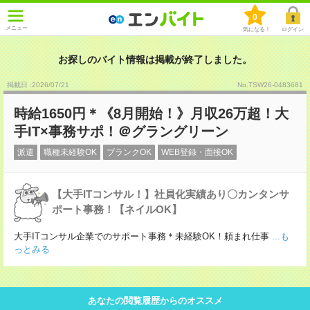
0
メニュー
気になる！
ログイン
お探しのバイト情報は掲載が終了しました。
掲載日 :2026
/
07
/
21
No.TSW26-0483681
時給1650円＊《8月開始！》月収26万超！大
手IT×事務サポ！＠グラングリーン
派遣
職種未経験OK
ブランクOK
WEB登録・面接OK
【大手ITコンサル！】社員化実績あり〇カンタンサ
ポート事務！【ネイルOK】
大手ITコンサル企業でのサポート事務＊未経験OK！頼まれ仕事
...も
っとみる
あなたの閲覧履歴からのオススメ