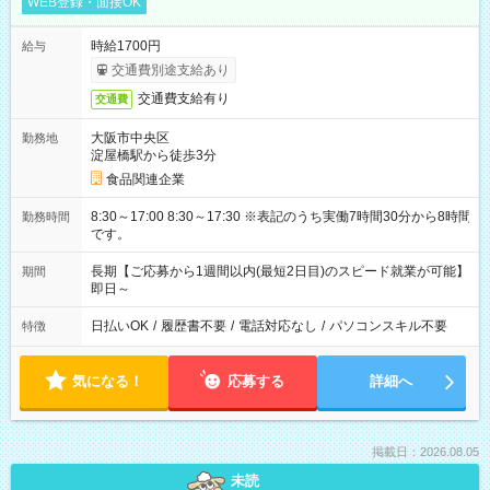
WEB登録・面接OK
時給1700円
給与
交通費別途支給あり
交通費支給有り
交通費
大阪市中央区
勤務地
淀屋橋駅から徒歩3分
食品関連企業
8:30～17:00 8:30～17:30 ※表記のうち実働7時間30分から8時間
勤務時間
です。
長期【ご応募から1週間以内(最短2日目)のスピード就業が可能】
期間
即日～
日払いOK
/
履歴書不要
/
電話対応なし
/
パソコンスキル不要
特徴
気になる！
応募する
詳細へ
掲載日：2026.08.05
未読