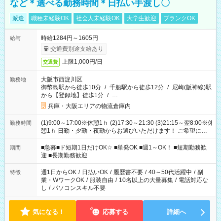
など＊選べる勤務時間＊日払い手渡し〇
派遣
職種未経験OK
社会人未経験OK
大学生歓迎
ブランクOK
時給1284円～1605円
給与
交通費別途支給あり
上限1,000円/日
交通費
大阪市西淀川区
勤務地
御幣島駅から徒歩10分
/
千船駅から徒歩12分
/
尼崎(阪神線)駅
から【登録地】徒歩1分
/
…
兵庫・大阪エリアの物流倉庫内
(1)9:00～17:00※休憩1ｈ (2)17:30～21:30 (3)21:15～翌8:00※休
勤務時間
憩1ｈ 日勤・夕勤・夜勤からお選びいただけます！ ご希望に合
わせて働けるお仕事です(*^^*) 【その他選べる勤務時間】 8-17
時/9-17時/9-18時/10-18時/11-21時/18-22時/20-翌4時/21-翌5
■急募■ド短期1日だけOK☆ ■単発OK ■週1～OK！ ■短期勤務歓
期間
時/22-翌6時/0-翌8時 ご自身のご都合で選んで頂ける完全自由シ
迎 ■長期勤務歓迎
フト！
週1日からOK
/
日払いOK
/
履歴書不要
/
40～50代活躍中
/
副
特徴
業・WワークOK
/
服装自由
/
10名以上の大量募集
/
電話対応な
し
/
パソコンスキル不要
気になる！
応募する
詳細へ