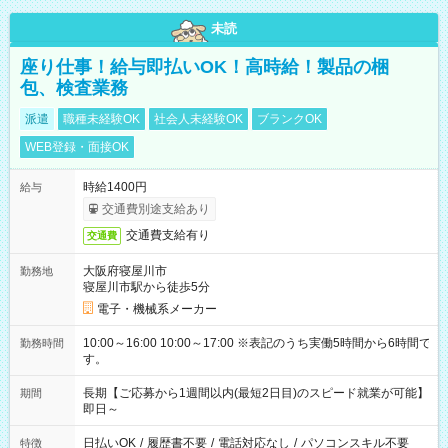
未読
座り仕事！給与即払いOK！高時給！製品の梱
包、検査業務
派遣
職種未経験OK
社会人未経験OK
ブランクOK
WEB登録・面接OK
時給1400円
給与
交通費別途支給あり
交通費支給有り
交通費
大阪府寝屋川市
勤務地
寝屋川市駅から徒歩5分
電子・機械系メーカー
10:00～16:00 10:00～17:00 ※表記のうち実働5時間から6時間で
勤務時間
す。
長期【ご応募から1週間以内(最短2日目)のスピード就業が可能】
期間
即日～
日払いOK
/
履歴書不要
/
電話対応なし
/
パソコンスキル不要
特徴