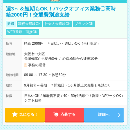
週3～＆短期もOK！バックオフィス業務〇高時
給2000円！交通費別途支給
派遣
職種未経験OK
社会人未経験OK
ブランクOK
WEB登録・面接OK
時給 2000円 ＊日払い・週払いOK（当社規定）
給与
大阪市中央区
勤務地
長堀橋駅から徒歩3分
/
心斎橋駅から徒歩10分
事務の運営
09:00 ～ 17:30 ＊休憩60分
勤務時間
9月初旬～長期 ＊開始日・1ヶ月以上の短期も相談OK
期間
日払いOK
/
履歴書不要
/
40～50代活躍中
/
副業・WワークOK
/
特徴
シフト勤務
気になる！
応募する
詳細へ