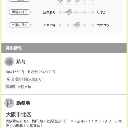
20代
30
40
50
60
職場の様子
活気あり
しずか
仕事の仕方
テキパキ
コツコツ
募集情報
給与
時給1650円 月収例 264,000円
交通費別途支給あり
全額支給
交通費
勤務地
大阪市北区
大阪駅徒歩3分、梅田(地下鉄)駅徒歩5分 ※＜超キレイ！グラングリーン大
阪での勤務！＞駅直結！