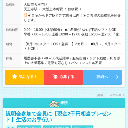
大阪市天王寺区
勤務地
天王寺駅
/
大阪上本町駅
/
鶴橋駅
/
…
≪自宅からドアtoドアで30分以内！≫ご希望の勤務地を紹介
します。
9:00～18:00（休憩60分） ■ご希望があれば下記シフトもOK！
勤務時間
早番 7:00～16:00 遅番 10:00～19:00 夜勤 16:30～翌9:30 「家族
と休みを合わせたい」 「余裕を持って夕飯の準備がしたい」
「できれば残業はしたくない」 など、ご希望を教えてください
【8月中のスタートOK！急募！】2カ月～ ■8月～、9月スター
期間
ね。 ※Wワーク希望の方へ 今ご覧のお仕事で希望する勤務時間
トもOK！
と、もう1つのお仕事の勤務時間。 合計で週40時間を超える場
合は応募できません。
履歴書不要
/
40～50代活躍中
/
服装自由
/
シフト勤務
/
10名以
特徴
上の大量募集
/
電話対応なし
/
パソコンスキル不要
気になる！
応募する
詳細へ
掲載日：2026.08.08
未読
説明会参加で全員に【現金2千円相当プレゼン
ト】生活のお手伝い