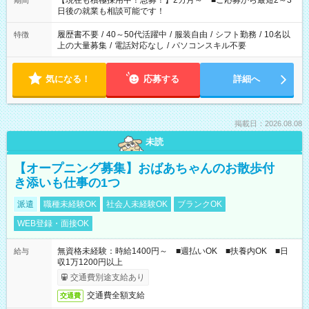
【現在も積極採用中！急募！】2カ月～ ■ご応募から最短2～3
期間
の方へ 今ご覧のお仕事で希望する勤務時間と、もう1つのお仕事
日後の就業も相談可能です！
の勤務時間。 合計で週40時間を超える場合は応募できません。
履歴書不要
/
40～50代活躍中
/
服装自由
/
シフト勤務
/
10名以
特徴
上の大量募集
/
電話対応なし
/
パソコンスキル不要
気になる！
応募する
詳細へ
掲載日：2026.08.08
未読
【オープニング募集】おばあちゃんのお散歩付
き添いも仕事の1つ
派遣
職種未経験OK
社会人未経験OK
ブランクOK
WEB登録・面接OK
無資格未経験：時給1400円～ ■週払いOK ■扶養内OK ■日
給与
収1万1200円以上
交通費別途支給あり
交通費全額支給
交通費