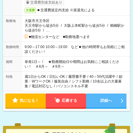
交通費別途支給あり
■ 交通費規定内支給 ※派遣先による
交通費
大阪市天王寺区
勤務地
天王寺駅から徒歩5分
/
大阪上本町駅から徒歩5分
/
鶴橋駅か
ら徒歩5分
/
…
■物流センターなど ■勤務地選べます
9:00～17:00 10:00～19:00 など ■ 他の時間帯もお気軽にご相
勤務時間
談ください！
単発1日～！ ★勤務開始日や期間はお気軽にご相談くださ
期間
い！ ＃8月～ ＃9月～
週1日からOK
/
日払いOK
/
履歴書不要
/
40～50代活躍中
/
副
特徴
業・WワークOK
/
服装自由
/
シフト勤務
/
10名以上の大量募
集
/
電話対応なし
/
パソコンスキル不要
気になる！
応募する
詳細へ