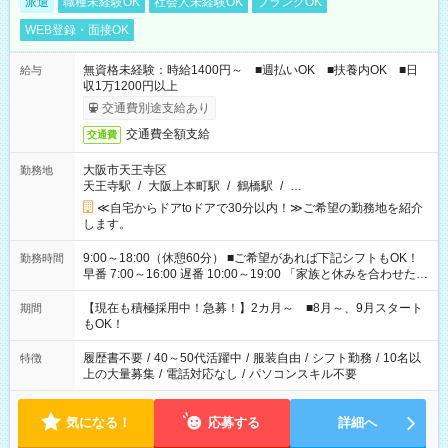
派遣
職種未経験OK
社会人未経験OK
ブランクOK
WEB登録・面接OK
無資格未経験：時給1400円～ ■週払いOK ■扶養内OK ■日
給与
収1万1200円以上
交通費別途支給あり
交通費全額支給
交通費
大阪市天王寺区
勤務地
天王寺駅
/
大阪上本町駅
/
鶴橋駅
/
…
≪自宅からドアtoドアで30分以内！≫ご希望の勤務地を紹介
します。
9:00～18:00（休憩60分） ■ご希望があれば下記シフトもOK！
勤務時間
早番 7:00～16:00 遅番 10:00～19:00 「家族と休みを合わせた
い」 「余裕を持って夕飯の準備がしたい」 「できれば残業はし
たくない」 など、ご希望を教えてくださいね。 ※Wワーク希望
【現在も積極採用中！急募！】2カ月～ ■8月～、9月スタート
期間
の方へ 今ご覧のお仕事で希望する勤務時間と、もう1つのお仕事
もOK！
の勤務時間。 合計で週40時間を超える場合は応募できません。
履歴書不要
/
40～50代活躍中
/
服装自由
/
シフト勤務
/
10名以
特徴
上の大量募集
/
電話対応なし
/
パソコンスキル不要
気になる！
応募する
詳細へ