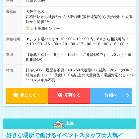
時給1600円
給与
大阪市北区
勤務地
西梅田駅から徒歩3分
/
大阪梅田(阪神線)駅から徒歩4分
/
大阪
駅から徒歩4分
/
…
大手事務センター
▼シフト選べます▼ 10：00～19：00 内、6ｈから相談可能！
勤務時間
＊10：00～16：00 ＊10：00～17：00 ＊10：00～18：00 ＊
11：00～19：00 ＊12：00～19：00 ＊13：00～19：00
【急募】8月～、9月～、10月～ ご相談OKです ＃2カ月～短
期間
期相談OK！
日払いOK
/
履歴書不要
/
40～50代活躍中
/
副業・WワークOK
/
特徴
服装自由
/
シフト勤務
/
10名以上の大量募集
/
電話対応なし
/
パ
ソコンスキル不要
気になる！
応募する
詳細へ
未読
好きな場所で働けるイベントスタッフ☆人気イ