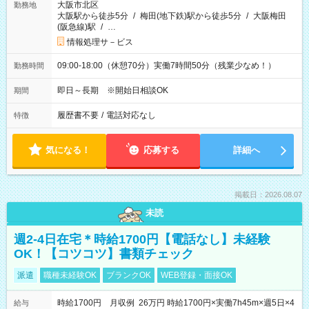
大阪市北区
勤務地
大阪駅から徒歩5分
/
梅田(地下鉄)駅から徒歩5分
/
大阪梅田
(阪急線)駅
/
…
情報処理サ－ビス
09:00-18:00（休憩70分）実働7時間50分（残業少なめ！）
勤務時間
即日～長期 ※開始日相談OK
期間
履歴書不要
/
電話対応なし
特徴
気になる！
応募する
詳細へ
掲載日：2026.08.07
未読
週2-4日在宅＊時給1700円【電話なし】未経験
OK！【コツコツ】書類チェック
派遣
職種未経験OK
ブランクOK
WEB登録・面接OK
時給1700円 月収例 26万円 時給1700円×実働7h45m×週5日×4
給与