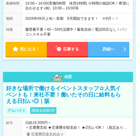
10:00～16:00(実働5時間 休憩1時間) ※時間の相談OK！希望に
勤務時間
合わせます♪例）10:00～19:00等
2026年09月上旬～長期 9月開始できます！ ※9月～！
期間
履歴書不要
/
40～50代活躍中
/
服装自由
/
電話対応なし
/
パソ
特徴
コンスキル不要
気になる！
応募する
詳細へ
未読
好きな場所で働けるイベントスタッフ☆人気イ
ベントも！来社不要！働いたその日に給料もら
える日払い◎｜阪
アルバイト
職種未経験OK
日給16,500円～
給与
＋交通費支給 ★交通費全額支給！ ★日払いOK！（規定あり） ┗
働いたその日に現金GET♪ お仕事後はコンビニATMから 日払
交通費別途支給あり