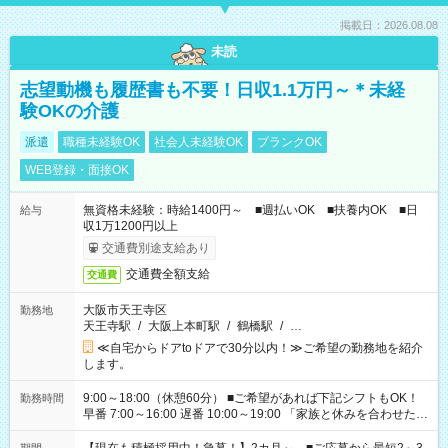
掲載日：2026.08.08
未読
志望動機も履歴書も不要！日収1.1万円～＊未経
験OKの介護
派遣
職種未経験OK
社会人未経験OK
ブランクOK
WEB登録・面接OK
無資格未経験：時給1400円～ ■週払いOK ■扶養内OK ■日
給与
収1万1200円以上
交通費別途支給あり
交通費全額支給
交通費
大阪市天王寺区
勤務地
天王寺駅
/
大阪上本町駅
/
鶴橋駅
/
…
≪自宅からドアtoドアで30分以内！≫ご希望の勤務地を紹介
します。
9:00～18:00（休憩60分） ■ご希望があれば下記シフトもOK！
勤務時間
早番 7:00～16:00 遅番 10:00～19:00 「家族と休みを合わせた
い」 「余裕を持って夕飯の準備がしたい」 「できれば残業はし
たくない」 など、ご希望を教えてくださいね。 ※Wワーク希望