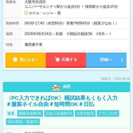
大阪市此花区
勤務地
ユニバーサルシティ駅から徒歩3分
/
桜島駅から徒歩15分
ホテル・レジャ－業
09:00-17:45（休憩60分）実働7時間45分（残業少なめ！）
勤務時間
2026年08月24日～長期 ※開始日相談OK ※8月～！
期間
履歴書不要
特徴
気になる！
応募する
詳細へ
掲載日：2026.08.06
未読
〈PC入力できればOK〉模試結果もくもく入力
＃服装ネイル自由＃短時間OK＃日払
派遣
職種未経験OK
社会人未経験OK
大学生歓迎
ブランクOK
WEB登録・面接OK