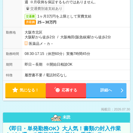
週 ※月収例を保証するものではありません。
交通費別途支給あり
1ヶ月3万円を上限として実費支給
交通費
25～30万円
月収例
大阪市北区
勤務地
大阪駅から徒歩2分
/
大阪梅田(阪急線)駅から徒歩2分
医薬品メ－カ－
08:30-17:15（休憩60分）実働7時間45分
勤務時間
即日～長期 ※開始日相談OK
期間
履歴書不要
/
電話対応なし
特徴
気になる！
応募する
詳細へ
掲載日：2026.07.30
未読
《即日・単発勤務OK》大人気！書類の封入作業