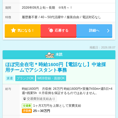
2026年09月上旬～長期 ※9月～！
期間
履歴書不要
/
40～50代活躍中
/
服装自由
/
電話対応なし
特徴
気になる！
応募する
詳細へ
掲載日：2026.08.07
未読
ほぼ完全在宅＊時給1600円【電話なし】中途採
用チームでアシスタント事務
派遣
ブランクOK
WEB登録・面接OK
時給1600円 月収例 26万円 時給1600円×実働7h50m×週5日×4
給与
週+残業5h ※月収例を保証するものではありません。
交通費別途支給あり
1ヶ月3万円を上限として実費支給
交通費
25～30万円
月収例