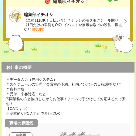
編集部イチオシ
《単発1日OK！日払い可》＊チラシのモクモクシール貼り、
《1日だけの単発もOK》イベントや展示会場での設営・撤去
など
(8/7UP!)
お仕事の概要
＊データ入力（専用システム）
＊スケジュールの管理（会議室の予約、社内メンバーの日程調整 など）
＊資料作成
＊受付・来客対応 など
※同業務の方と協力しながらお仕事！チームで手分けして対応するので安
心！
【OAスキル】
※基本的なPC入力ができればOK！
職場の雰囲気
年齢層