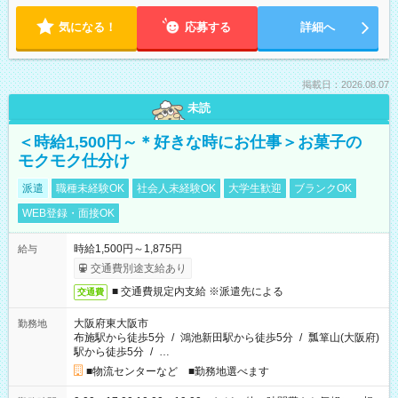
気になる！
応募する
詳細へ
掲載日：2026.08.07
未読
＜時給1,500円～＊好きな時にお仕事＞お菓子の
モクモク仕分け
派遣
職種未経験OK
社会人未経験OK
大学生歓迎
ブランクOK
WEB登録・面接OK
時給1,500円～1,875円
給与
交通費別途支給あり
■ 交通費規定内支給 ※派遣先による
交通費
大阪府東大阪市
勤務地
布施駅から徒歩5分
/
鴻池新田駅から徒歩5分
/
瓢箪山(大阪府)
駅から徒歩5分
/
…
■物流センターなど ■勤務地選べます