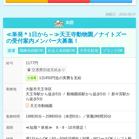
掲載日：2026.08.07
未読
≪単発＊1日から～≫天王寺動物園／ナイトズー
の受付案内メンバー大募集！
派遣
職種未経験OK
社会人未経験OK
大学生歓迎
ブランクOK
1177円
給与
交通費別途支給あり
1日450円迄の実費を支給
交通費
大阪市天王寺区
勤務地
天王寺駅から徒歩5分
/
動物園前駅から徒歩5分
/
新今宮駅か
ら徒歩5分
天王寺動物園
16時30分～20時00分（休憩0分）／実働3時間30分
勤務時間
≪短期＊単発≫ 8・9・10月限定！
期間
週1日からOK
/
40～50代活躍中
/
副業・WワークOK
/
シフト勤
特徴