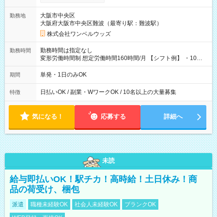
い分を引き落とせます！ 【試用期間】試用期間なし
大阪市中央区
勤務地
大阪府大阪市中央区難波（最寄り駅：難波駅）
株式会社ワンベルウッズ
勤務時間は指定なし
勤務時間
変形労働時間制 想定労働時間160時間/月 【シフト例】 ・10：
00～20：00
単発・1日のみOK
期間
日払いOK / 副業・WワークOK / 10名以上の大量募集
特徴
気になる！
応募する
詳細へ
未読
給与即払いOK！駅チカ！高時給！土日休み！商
品の荷受け、梱包
派遣
職種未経験OK
社会人未経験OK
ブランクOK