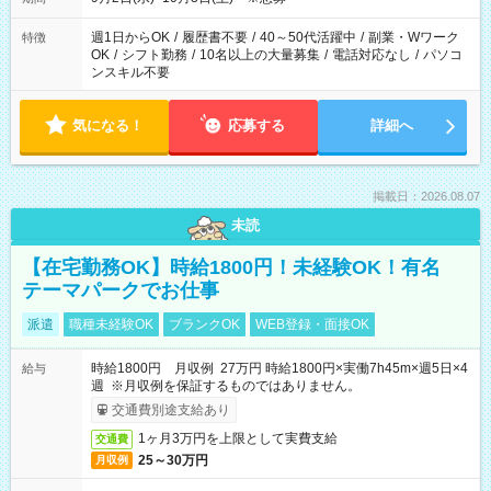
週1日からOK
/
履歴書不要
/
40～50代活躍中
/
副業・Wワーク
特徴
OK
/
シフト勤務
/
10名以上の大量募集
/
電話対応なし
/
パソコ
ンスキル不要
気になる！
応募する
詳細へ
掲載日：2026.08.07
未読
【在宅勤務OK】時給1800円！未経験OK！有名
テーマパークでお仕事
派遣
職種未経験OK
ブランクOK
WEB登録・面接OK
時給1800円 月収例 27万円 時給1800円×実働7h45m×週5日×4
給与
週 ※月収例を保証するものではありません。
交通費別途支給あり
1ヶ月3万円を上限として実費支給
交通費
25～30万円
月収例