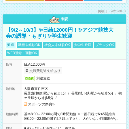
掲載日：2026.08.07
未読
【9/2～10/3】✨日給12000円！✨アジア競技大
会の誘導・もぎり✨学生歓迎
派遣
職種未経験OK
社会人未経験OK
大学生歓迎
ブランクOK
WEB登録・面接OK
日給12,000円
給与
交通費別途支給あり
別途支給
交通費
大阪市東住吉区
勤務地
長居(阪和線)駅から徒歩1分
/
長居(地下鉄)駅から徒歩5分
/
鶴
ケ丘駅から徒歩5分
/
…
スポーツの祭典✨
基本8:00～22:00の間で8時間勤務 ※一部日程で6:45開始有
勤務時間
※8:00～22:00の間で2名以上で入り、人がいない時間帯がない
ように相方と時間を分け合うイメージです
9月2日(水)~10月3日(土) ※急募
期間