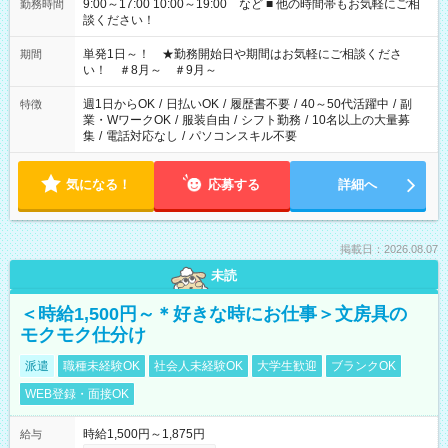
9:00～17:00 10:00～19:00 など ■ 他の時間帯もお気軽にご相
勤務時間
談ください！
単発1日～！ ★勤務開始日や期間はお気軽にご相談くださ
期間
い！ ＃8月～ ＃9月～
週1日からOK
/
日払いOK
/
履歴書不要
/
40～50代活躍中
/
副
特徴
業・WワークOK
/
服装自由
/
シフト勤務
/
10名以上の大量募
集
/
電話対応なし
/
パソコンスキル不要
気になる！
応募する
詳細へ
掲載日：2026.08.07
未読
＜時給1,500円～＊好きな時にお仕事＞文房具の
モクモク仕分け
派遣
職種未経験OK
社会人未経験OK
大学生歓迎
ブランクOK
WEB登録・面接OK
時給1,500円～1,875円
給与