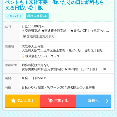
ベントも！来社不要！働いたその日に給料もら
える日払い◎｜阪
アルバイト
職種未経験OK
日給16,500円～
給与
＋交通費支給 ★交通費全額支給！ ★日払いOK！（規定あり） ┗
働いたその日に現金GET♪ お仕事後はコンビニATMから 日払
交通費別途支給あり
い分を引き落とせます！ 【試用期間】試用期間なし
大阪市天王寺区
勤務地
大阪府大阪市天王寺区生玉前町（最寄り駅：谷町九丁目駅）
株式会社ワンベルウッズ
勤務時間は指定なし
勤務時間
変形労働時間制 想定労働時間160時間/月 【シフト例】 ・10：
00～20：00
単発・1日のみOK
期間
日払いOK / 副業・WワークOK / 10名以上の大量募集
特徴
気になる！
応募する
詳細へ