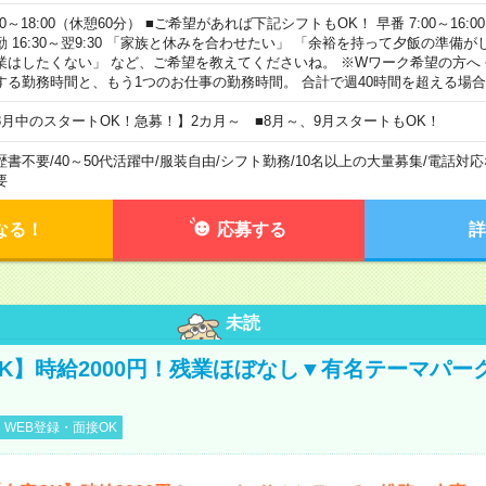
00～18:00（休憩60分） ■ご希望があれば下記シフトもOK！ 早番 7:00～16:00 遅
勤 16:30～翌9:30 「家族と休みを合わせたい」 「余裕を持って夕飯の準備
業はしたくない」 など、ご希望を教えてくださいね。 ※Wワーク希望の方へ
する勤務時間と、もう1つのお仕事の勤務時間。 合計で週40時間を超える場
8月中のスタートOK！急募！】2カ月～ ■8月～、9月スタートもOK！
歴書不要
/
40～50代活躍中
/
服装自由
/
シフト勤務
/
10名以上の大量募集
/
電話対応
要
なる！
応募する
詳
未読
K】時給2000円！残業ほぼなし▼有名テーマパー
WEB登録・面接OK