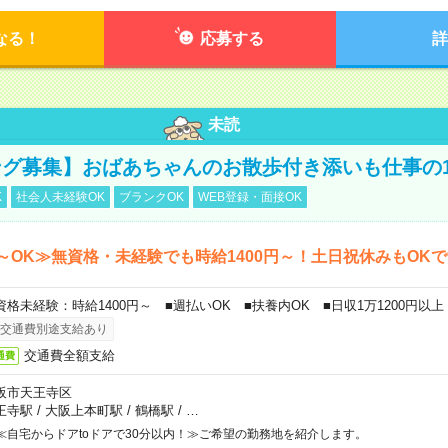
なる！
応募する
詳
未読
グ募集】おばあちゃんのお散歩付き添いも仕事の
K
社会人未経験OK
ブランクOK
WEB登録・面接OK
～OK≫無資格・未経験でも時給1400円～！土日祝休みもOK
資格未経験：時給1400円～ ■週払いOK ■扶養内OK ■日収1万1200円以上
交通費別途支給あり
交通費全額支給
通費
阪市天王寺区
王寺駅
/
大阪上本町駅
/
鶴橋駅
/
…
≪自宅からドアtoドアで30分以内！≫ご希望の勤務地を紹介します。