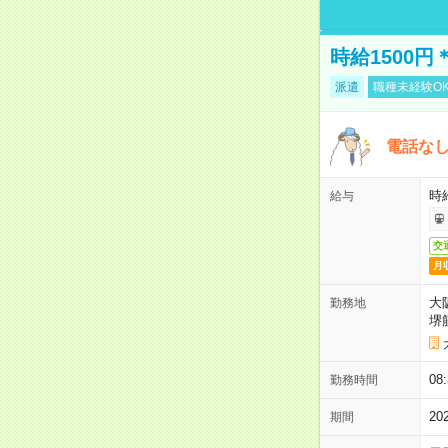
時給1500
派遣
職種未経験O
電話な
時給
給与
交
月
大
勤務地
堺
08
勤務時間
2
期間