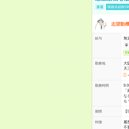
派遣
職種未経験O
志望動機
無
給与
交
大
勤務地
天
9:
勤務時間
「
な
も
【
期間
履
特徴
不