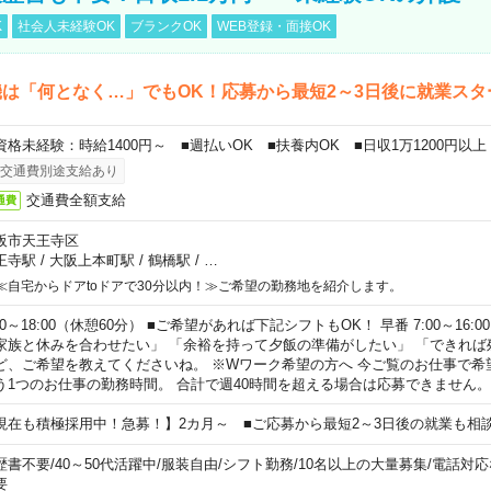
K
社会人未経験OK
ブランクOK
WEB登録・面接OK
は「何となく…」でもOK！応募から最短2～3日後に就業スタ
資格未経験：時給1400円～ ■週払いOK ■扶養内OK ■日収1万1200円以上
交通費別途支給あり
交通費全額支給
通費
阪市天王寺区
王寺駅
/
大阪上本町駅
/
鶴橋駅
/
…
≪自宅からドアtoドアで30分以内！≫ご希望の勤務地を紹介します。
00～18:00（休憩60分） ■ご希望があれば下記シフトもOK！ 早番 7:00～16:00 遅
家族と休みを合わせたい」 「余裕を持って夕飯の準備がしたい」 「できれば
ど、ご希望を教えてくださいね。 ※Wワーク希望の方へ 今ご覧のお仕事で希
う1つのお仕事の勤務時間。 合計で週40時間を超える場合は応募できません。
現在も積極採用中！急募！】2カ月～ ■ご応募から最短2～3日後の就業も相
歴書不要
/
40～50代活躍中
/
服装自由
/
シフト勤務
/
10名以上の大量募集
/
電話対応
要