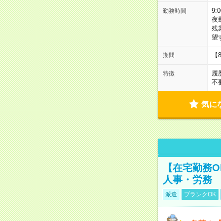
9:
勤務時間
夜
残
望
【
期間
履
特徴
不
気に
【在宅勤務O
人事・労務
派遣
ブランクOK