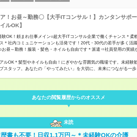
ア！お昼～勤務〇【大手ITコンサル！】カンタンサポ
イルOK】
経験OK！頼まれ仕事メイン○超大手ITコンサル企業で働くチャンス＊柔
ス＊社内コミュニケーションも活発です！20代・30代の若手が多く活
○お昼～勤務！服装・髪色・ネイルも自由です＊派遣⇒社員登用の実績
アルOK＊髪型やネイルも自由！にぎやかな雰囲気の職場です。未経験
プスタッフ。あなたの「やってみたい」を大切に、未来につながる一歩
あなたの閲覧履歴からのオススメ
未読
歴書も不要！日収1.1万円～＊未経験OKの介護