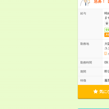
急募！【
時
給与
ま
交
月
大
勤務地
ユ
0
勤務時間
即
期間
履
特徴
気に