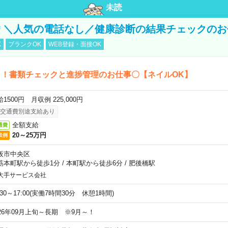
未読
円＊＼人気の電話なし／健康診断の結果チェックの
K
ブランクOK
WEB登録・面接OK
し！書類チェックと進捗管理のお仕事〇【ネイルOK】
1500円 月収例 225,000円
交通費別途支給あり
全額支給
通費
20～25万円
収例
阪市中央区
筋本町駅から徒歩1分
/
本町駅から徒歩6分
/
肥後橋駅
大手サービス会社
:30～17:00(実働7時間30分 休憩1時間)
026年09月上旬～長期 ※9月～！