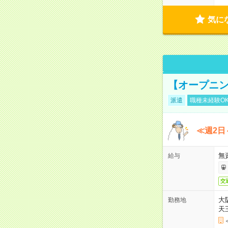
気に
【オープニン
派遣
職種未経験O
≪週2日
無
給与
交
大
勤務地
天