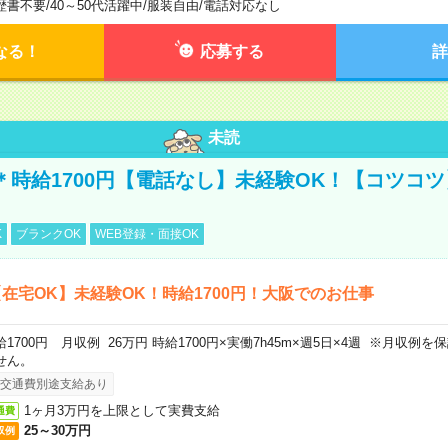
歴書不要
/
40～50代活躍中
/
服装自由
/
電話対応なし
なる！
応募する
詳
未読
宅＊時給1700円【電話なし】未経験OK！【コツコ
K
ブランクOK
WEB登録・面接OK
在宅OK】未経験OK！時給1700円！大阪でのお仕事
給1700円 月収例 26万円 時給1700円×実働7h45m×週5日×4週 ※月収例
せん。
交通費別途支給あり
1ヶ月3万円を上限として実費支給
通費
25～30万円
収例