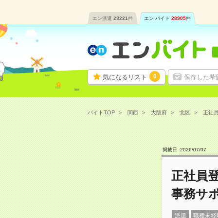
エン派遣
23221
件
エン バイト
28905
件
0
気になるリスト
保存した希
バイトTOP
関西
大阪府
北区
正社員
掲載日 :
2026
/
07
/
07
正社員登
事務サ
派遣
職種未経