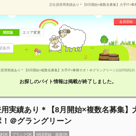
正社員登用実績あり＊【8月開始×複数名募集】大手IT×事務
会員登録
エリア変更
関西版
望条件
登用実績あり＊【8月開始×複数名募集】大手IT×事務サポ！＠グラングリーン(110752513
お探しのバイト情報は掲載が終了しました。
用実績あり＊【8月開始×複数名募集】大
ポ！＠グラングリーン
験OK
ブランクOK
WEB登録・面接OK