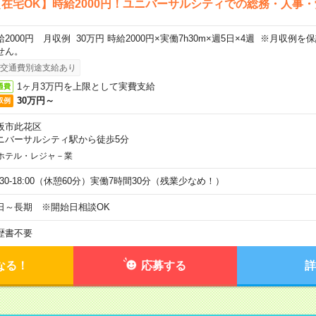
在宅OK】時給2000円！ユニバーサルシティでの総務・人事・
給2000円 月収例 30万円 時給2000円×実働7h30m×週5日×4週 ※月収例
せん。
交通費別途支給あり
1ヶ月3万円を上限として実費支給
通費
30万円～
収例
阪市此花区
ニバーサルシティ駅から徒歩5分
ホテル・レジャ－業
9:30-18:00（休憩60分）実働7時間30分（残業少なめ！）
日～長期 ※開始日相談OK
歴書不要
なる！
応募する
詳