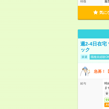
履
特徴
気に
週2-4日在
ック
派遣
職種未経験O
急募！【
時
給与
ま
交
月