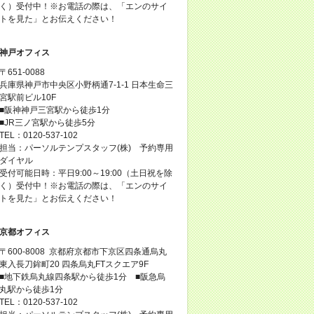
く）受付中！※お電話の際は、「エンのサイ
トを見た」とお伝えください！
神戸オフィス
〒651-0088
兵庫県神戸市中央区小野柄通7-1-1 日本生命三
宮駅前ビル10F
■阪神神戸三宮駅から徒歩1分
■JR三ノ宮駅から徒歩5分
TEL：0120-537-102
担当：パーソルテンプスタッフ(株) 予約専用
ダイヤル
受付可能日時：平日9:00～19:00（土日祝を除
く）受付中！※お電話の際は、「エンのサイ
トを見た」とお伝えください！
京都オフィス
〒600-8008 京都府京都市下京区四条通烏丸
東入長刀鉾町20 四条烏丸FTスクエア9F
■地下鉄烏丸線四条駅から徒歩1分 ■阪急烏
丸駅から徒歩1分
TEL：0120-537-102