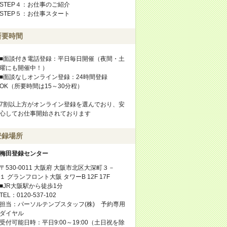
STEP４：お仕事のご紹介
STEP５：お仕事スタート
所要時間
■面談付き電話登録：平日毎日開催（夜間・土
曜にも開催中！）
■面談なしオンライン登録：24時間登録
OK（所要時間は15～30分程）
7割以上方がオンライン登録を選んでおり、安
心してお仕事開始されております
登録場所
梅田登録センター
〒530-0011 大阪府 大阪市北区大深町３－
１ グランフロント大阪 タワーB 12F 17F
■JR大阪駅から徒歩1分
TEL：0120-537-102
担当：パーソルテンプスタッフ(株) 予約専用
ダイヤル
受付可能日時：平日9:00～19:00（土日祝を除