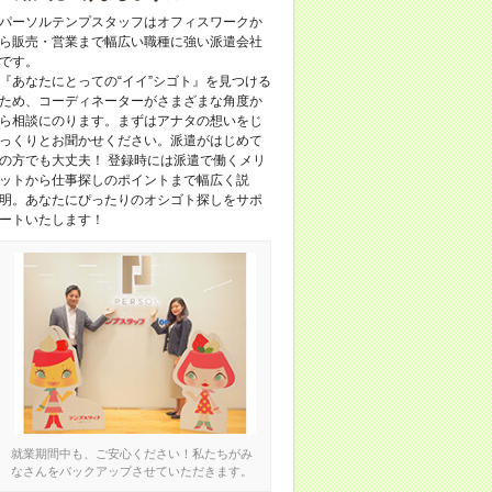
パーソルテンプスタッフはオフィスワークか
ら販売・営業まで幅広い職種に強い派遣会社
です。
『あなたにとっての“イイ”シゴト』を見つける
ため、コーディネーターがさまざまな角度か
ら相談にのります。まずはアナタの想いをじ
っくりとお聞かせください。派遣がはじめて
の方でも大丈夫！ 登録時には派遣で働くメリ
ットから仕事探しのポイントまで幅広く説
明。あなたにぴったりのオシゴト探しをサポ
ートいたします！
就業期間中も、ご安心ください！私たちがみ
なさんをバックアップさせていただきます。