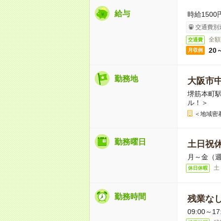
給与
時給1500
交通費別
全額
交通費
20
月収例
勤務地
大阪市
堺筋本町駅
ル！＞
＜地域密
勤務曜日
土日祝
月～金（週
土
休日休暇
勤務時間
残業な
09:00～