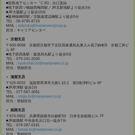
■堂島地下センター「C-83」出口直結
■地下鉄四ツ橋線西梅田駅／JR北新地駅より徒歩3分
■JR大阪駅より徒歩10分
■阪神線梅田駅／京阪線渡辺橋駅より徒歩5分
TEL：06-4795-8710
MAIL：
kstoroku@manpowergroup.jp
担当：キャリアセンター
京都支店
〒600-8008 京都府京都市下京区四条通烏丸東入ル長刀鉾町8 京都三井ビ
ル 6F
■地下鉄四条駅・阪急烏丸駅より徒歩0分
TEL：075-241-2030
MAIL：
kyotoshijo.br@manpower.co.jp
担当：登録担当
滋賀支店
〒525-0032 滋賀県草津市大路1-10-1 第2南洋軒ビル 6F
■JR草津駅 徒歩2分
TEL：077-567-3091
MAIL：
shiga.br@manpower.co.jp
担当：登録担当
姫路支店
〒670-0902 兵庫県姫路市白銀町50 日本生命姫路ビル 7F
■JR姫路駅 中央改札出口北へ徒歩7分
TEL：079-287-0191
MAIL：
himeji.br@manpower.co.jp
担当：登録担当