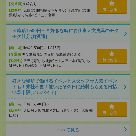
[交通費]
支給あり
気になる！
[勤務地]
元町(兵庫県)駅から徒歩6分
/
県庁前(兵庫
県)駅から徒歩3分
/
三ノ宮駅
＜時給1,500円～＊好きな時にお仕事＞文房具のモク
モク仕分け[派遣]
[給 与]
時給1,500円～1,875円
[交通費]
■ 交通費規定内支給 ※派遣先による
気になる！
[勤務地]
天王寺駅から徒歩5分
/
大阪上本町駅から
徒歩5分
/
鶴橋駅から徒歩5分
/
…
好きな場所で働けるイベントスタッフ☆人気イベン
トも！来社不要！働いたその日に給料もらえる日払
い◎｜阪[アルバイト]
[給 与]
日給16,500円～
[勤務地]
大阪府大阪市北区芝田（最寄り駅：大阪梅
気になる！
田駅）
すべて見る