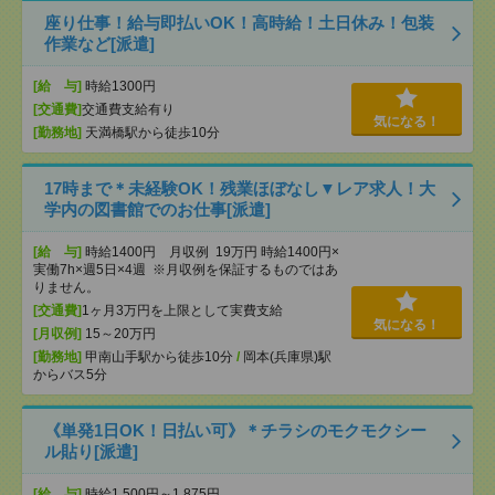
座り仕事！給与即払いOK！高時給！土日休み！包装
作業など[派遣]
[給 与]
時給1300円
[交通費]
交通費支給有り
気になる！
[勤務地]
天満橋駅から徒歩10分
17時まで＊未経験OK！残業ほぼなし▼レア求人！大
学内の図書館でのお仕事[派遣]
[給 与]
時給1400円 月収例 19万円 時給1400円×
実働7h×週5日×4週 ※月収例を保証するものではあ
りません。
[交通費]
1ヶ月3万円を上限として実費支給
気になる！
[月収例]
15～20万円
[勤務地]
甲南山手駅から徒歩10分
/
岡本(兵庫県)駅
からバス5分
《単発1日OK！日払い可》＊チラシのモクモクシー
ル貼り[派遣]
[給 与]
時給1,500円～1,875円