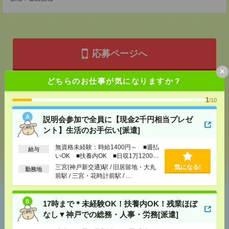
応募ページへ
×
どちらのお仕事が気になりますか？
気になる！
1
/10
説明会参加で全員に【現金2千円相当プレゼ
メール
LINE
で送る
で送る
ント】生活のお手伝い[派遣]
無資格未経験：時給1400円～ ■週払
給与
いOK ■扶養内OK ■日収1万1200円
シェア
ツイート
ブックマーク
以上
三宮(神戸新交通)駅 / 旧居留地・大丸
気になる!
勤務地
前駅 / 三宮・花時計前駅 / …
あなたの閲覧履歴からの
17時まで＊未経験OK！扶養内OK！残業ほぼ
おすすめ
なし▼神戸での総務・人事・労務[派遣]