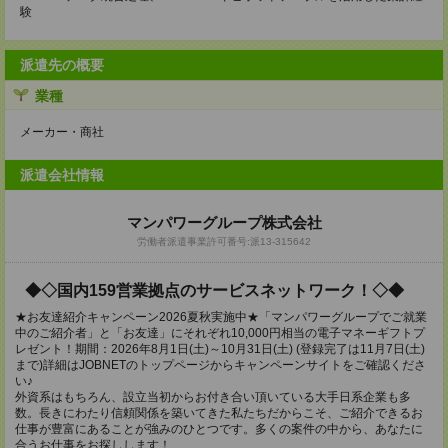
験
派遣先の概要
業種
メーカー・商社
派遣会社情報
マンパワーグループ株式会社
労働者派遣事業許可番号:派13-315642
◆◇国内159営業拠点のサービスネットワーク！◇◆
★お友達紹介キャンペーン2026夏秋実施中★「マンパワーグループでご就業
中のご紹介者」と「お友達」にそれぞれ10,000円相当の電子マネーギフトプ
レゼント！期間：2026年8月1日(土)～10月31日(土) (登録完了は11月7日(土)
まで)詳細はJOBNETのトップページからキャンペーンサイトをご確認くださ
い♪
外資系はもちろん、設立当初からお付き合い頂いている大手日系企業も多
数。長きにわたり信頼関係を築いてきた私たちだからこそ、ご紹介できるお
仕事が豊富にあることが強みのひとつです。多くの案件の中から、あなたに
合うお仕事をお探しします！