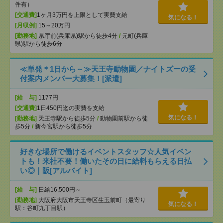
件有）
[交通費]
1ヶ月3万円を上限として実費支給
気になる！
[月収例]
15～20万円
[勤務地]
県庁前(兵庫県)駅から徒歩4分
/
元町(兵庫
県)駅から徒歩6分
≪単発＊1日から～≫天王寺動物園／ナイトズーの受
付案内メンバー大募集！[派遣]
[給 与]
1177円
[交通費]
1日450円迄の実費を支給
気になる！
[勤務地]
天王寺駅から徒歩5分
/
動物園前駅から徒
歩5分
/
新今宮駅から徒歩5分
好きな場所で働けるイベントスタッフ☆人気イベン
トも！来社不要！働いたその日に給料もらえる日払
い◎｜阪[アルバイト]
[給 与]
日給16,500円～
[勤務地]
大阪府大阪市天王寺区生玉前町（最寄り
気になる！
駅：谷町九丁目駅）