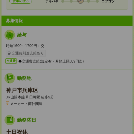
仕事の仕方
テキパキ
コツコツ
募集情報
給与
時給1600～1700円＋交
交通費別途支給あり
◆交通費支給(規定有・月額上限3万円迄)
交通費
勤務地
神戸市兵庫区
JR山陽本線 和田岬駅 徒歩9分
メーカー・商社関連
勤務曜日
土日祝休