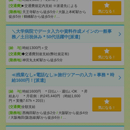
[交通費]
■ 交通費規定内支給 ※派遣先による
気になる！
[勤務地]
天王寺駅から徒歩5分
/
大阪上本町駅から
徒歩5分
/
鶴橋駅から徒歩5分
/
…
＼大学病院でデータ入力や資料作成メインの一般事
務／土日祝休み＊50代活躍中[派遣]
[給 与]
時給1300円＋交
[交通費]
◆交通費別途支給(弊社規定有)
気になる！
[勤務地]
神宮丸太町駅から徒歩5分
≪残業なし×電話なし≫旅行ツアーの入力＋事務＊時
給1600円！[派遣]
[給 与]
時給1600円 ＊日払い・週払いOK ＊昇
給あり ＊月収例：約245,440円 （時給1,600
円 × 実働7.67h × 20日）
[交通費]
全額支給
気になる！
[勤務地]
西梅田駅から徒歩2分
/
大阪駅から徒歩4分
/
大阪梅田(阪急線)駅から徒歩6分
/
…