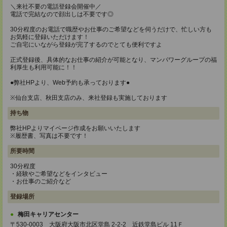
＼来社不要の電話登録会開催中／
電話で完結なので顔出しは不要です◎
30分程度のお電話で職歴やお仕事のご希望などを伺うだけで、忙しい方も
お気軽に登録いただけます！
ご自宅にいながら登録が完了するのでとても便利ですよ
正式登録後、具体的なお仕事の紹介が可能となり、マンパワーグループの福
利厚生も利用可能に！！
●弊社HPより、Web予約も承っております●
※仙台支店、秋田支店のみ、来社登録も実施しております
持ち物
弊社HPよりマイページ作成をお願いいたします
※履歴書、写真は不要です！
所要時間
30分程度
・経験やご希望などをインタビュー
・お仕事のご紹介など
登録場所
梅田キャリアセンター
〒530-0003 大阪府大阪市北区堂島 2-2-2 近鉄堂島ビル 11Ｆ