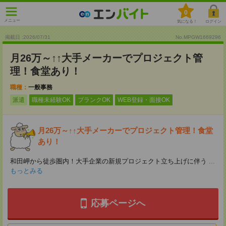
0
メニュー
気になる！
ログイン
掲載日 :2026
/
07
/
31
No.MPGW1669296
月26万～↑↑大手メーカーでプロジェクト管
理！食堂あり！
職種：
一般事務
派遣
職種未経験OK
ブランクOK
WEB登録・面接OK
月26万～↑↑大手メーカーでプロジェクト管理！食堂
あり！
和田岬から徒歩圏内！大手企業の新規プロジェクト立ち上げに伴う
...
もっとみる
応募ページへ