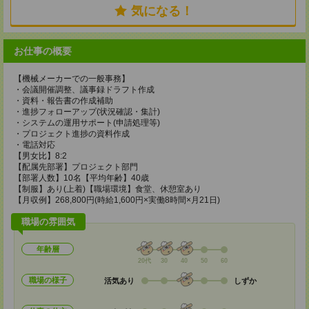
気になる！
お仕事の概要
【機械メーカーでの一般事務】
・会議開催調整、議事録ドラフト作成
・資料・報告書の作成補助
・進捗フォローアップ(状況確認・集計)
・システムの運用サポート(申請処理等)
・プロジェクト進捗の資料作成
・電話対応
【男女比】8:2
【配属先部署】プロジェクト部門
【部署人数】10名【平均年齢】40歳
【制服】あり(上着)【職場環境】食堂、休憩室あり
【月収例】268,800円(時給1,600円×実働8時間×月21日)
職場の雰囲気
年齢層
20代
30
40
50
60
職場の様子
活気あり
しずか