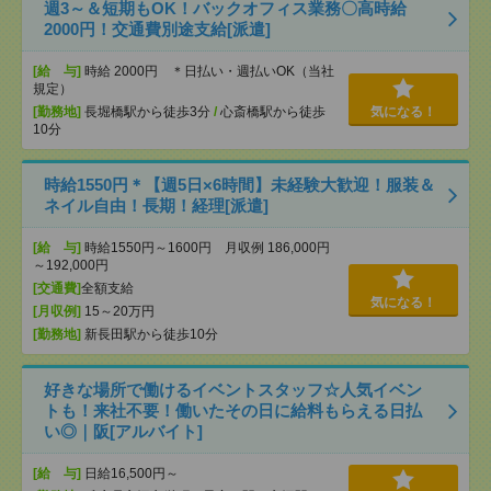
週3～＆短期もOK！バックオフィス業務〇高時給
2000円！交通費別途支給[派遣]
[給 与]
時給 2000円 ＊日払い・週払いOK（当社
規定）
[勤務地]
長堀橋駅から徒歩3分
/
心斎橋駅から徒歩
気になる！
10分
時給1550円＊【週5日×6時間】未経験大歓迎！服装＆
ネイル自由！長期！経理[派遣]
[給 与]
時給1550円～1600円 月収例 186,000円
～192,000円
[交通費]
全額支給
気になる！
[月収例]
15～20万円
[勤務地]
新長田駅から徒歩10分
好きな場所で働けるイベントスタッフ☆人気イベン
トも！来社不要！働いたその日に給料もらえる日払
い◎｜阪[アルバイト]
[給 与]
日給16,500円～