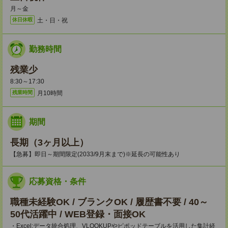
月～金
土・日・祝
休日休暇
勤務時間
残業少
8:30～17:30
月10時間
残業時間
期間
長期（3ヶ月以上）
【急募】即日～期間限定(2033/9月末まで)※延長の可能性あり
応募資格・条件
職種未経験OK / ブランクOK / 履歴書不要 / 40～
50代活躍中 / WEB登録・面接OK
・Excel:データ統合処理、VLOOKUPやピポッドテーブルを活用した集計経