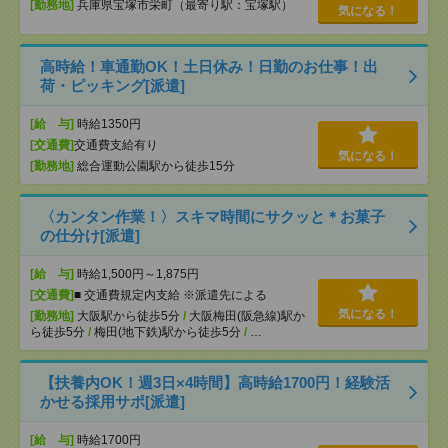
[勤務地]
兵庫県宝塚市栄町（最寄り駅：宝塚駅）
気になる！
高時給！車通勤OK！土日休み！日勤のお仕事！出
荷・ピッキング[派遣]
[給 与]
時給1350円
[交通費]
交通費支給有り
気になる！
[勤務地]
総合運動公園駅から徒歩15分
〈カンタン作業！〉スキマ時間にサクッと＊お菓子
の仕分け[派遣]
[給 与]
時給1,500円～1,875円
[交通費]
■ 交通費規定内支給 ※派遣先による
気になる！
[勤務地]
大阪駅から徒歩5分
/
大阪梅田(阪急線)駅か
ら徒歩5分
/
梅田(地下鉄)駅から徒歩5分
/
…
【扶養内OK！週3日×4時間】高時給1700円！経験活
かせる採用サポ[派遣]
[給 与]
時給1700円