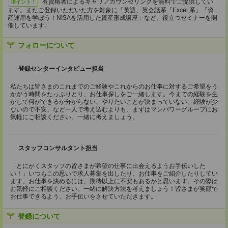
有資格者によるキャリアカウンセリングを無料でご提供してい
ポイント！
ます。またご登録いただいた方を対象に「英語、英会話系「Excel 系」「資
産運用を学ぼう！NISAを活用した資産形成講座」など、役立つセミナーを開
催しています。
フォローについて
登録センターインタビュー担当
私たちは皆さまのこれまでのご経験やこれからのお仕事に対するご希望をう
かがう時間をたっぷりとり、お仕事探しをご一緒します。今までの経験を生
かして何ができるか分からない、やりたいことが決まっていない、経験が少
ないので不安、など一人で考え込むよりも、まずはマンパワーグループにお
気軽にご相談ください。一緒に考えましょう。
スタッフコンサルタント担当
「とにかくスタッフの皆さまが希望の仕事に出会えるようお手伝いした
い！」いつもこの思いで求人募集を出したり、お仕事をご紹介したりしてい
ます。お仕事を決めるには、期待以上に不安もあるかと思います。その際は
お気軽にご相談ください。一緒に解決方法を考えましょう！皆さまが笑顔で
お仕事できるよう、お手伝いをさせていただきます。
登録について