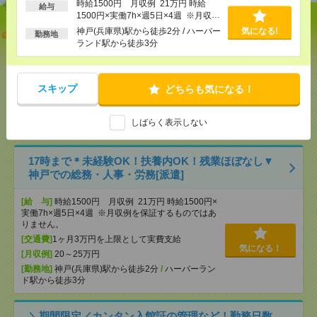
時給1500円 月収例 21万円 時給
給与
1500円×実働7h×週5日×4週 ※月収例
を保証するものではありません。
神戸(兵庫県)駅から徒歩2分 / ハーバー
気になる!
説明会参加で全員に【現金2千円相当プレゼント】生
勤務地
ランド駅から徒歩3分
活のお手伝い[派遣]
[給 与]
無資格未経験：時給1400円～ ■週払い
OK ■扶養内OK ■日収1万1200円以上
スキップ
どちらも気になる！
[交通費]
交通費全額支給
気になる！
[勤務地]
三宮(神戸新交通)駅
/
旧居留地・大丸前駅
/
しばらく表示しない
三宮・花時計前駅
/
…
17時まで＊未経験OK！扶養内OK！残業ほぼなし▼
神戸での総務・人事・労務[派遣]
[給 与]
時給1500円 月収例 21万円 時給1500円×
実働7h×週5日×4週 ※月収例を保証するものではあ
りません。
[交通費]
1ヶ月3万円を上限として実費支給
気になる！
[月収例]
20～25万円
[勤務地]
神戸(兵庫県)駅から徒歩2分
/
ハーバーラン
ド駅から徒歩3分
＼期間限定／カンタン入館証の管理など！勤務日数