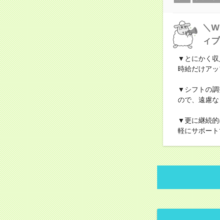
＼W
ィブ
▼とにかく収
時給だけアッ
▼シフトの調
ので、遠慮な
▼更に継続的
軽にサポート