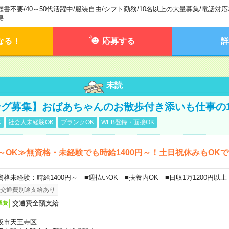
歴書不要
/
40～50代活躍中
/
服装自由
/
シフト勤務
/
10名以上の大量募集
/
電話対応
要
なる！
応募する
詳
未読
グ募集】おばあちゃんのお散歩付き添いも仕事の
K
社会人未経験OK
ブランクOK
WEB登録・面接OK
～OK≫無資格・未経験でも時給1400円～！土日祝休みもOK
資格未経験：時給1400円～ ■週払いOK ■扶養内OK ■日収1万1200円以上
交通費別途支給あり
交通費全額支給
通費
阪市天王寺区