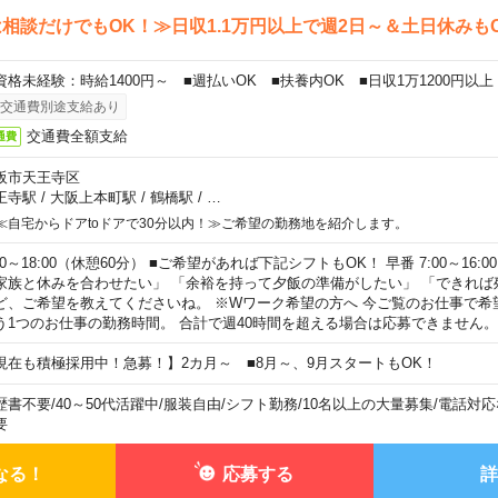
相談だけでもOK！≫日収1.1万円以上で週2日～＆土日休みも
資格未経験：時給1400円～ ■週払いOK ■扶養内OK ■日収1万1200円以上
交通費別途支給あり
交通費全額支給
通費
阪市天王寺区
王寺駅
/
大阪上本町駅
/
鶴橋駅
/
…
≪自宅からドアtoドアで30分以内！≫ご希望の勤務地を紹介します。
00～18:00（休憩60分） ■ご希望があれば下記シフトもOK！ 早番 7:00～16:00 遅
家族と休みを合わせたい」 「余裕を持って夕飯の準備がしたい」 「できれば
ど、ご希望を教えてくださいね。 ※Wワーク希望の方へ 今ご覧のお仕事で希
う1つのお仕事の勤務時間。 合計で週40時間を超える場合は応募できません。
現在も積極採用中！急募！】2カ月～ ■8月～、9月スタートもOK！
歴書不要
/
40～50代活躍中
/
服装自由
/
シフト勤務
/
10名以上の大量募集
/
電話対応
要
なる！
応募する
詳