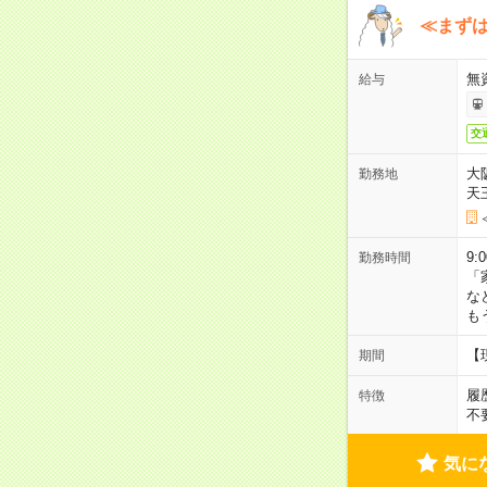
≪まずは
無
給与
交
大
勤務地
天
9:
勤務時間
「
な
も
【
期間
履
特徴
不
気に