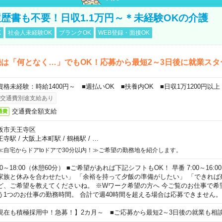
歴書も不要！日収1.1万円～＊未経験OKの介護
K
社会人未経験OK
ブランクOK
WEB登録・面接OK
は「何となく…」でもOK！応募から最短2～3日後に就業スタ
資格未経験：時給1400円～ ■週払いOK ■扶養内OK ■日収1万1200円以上
交通費別途支給あり
交通費全額支給
通費
阪市天王寺区
王寺駅
/
大阪上本町駅
/
鶴橋駅
/
…
≪自宅からドアtoドアで30分以内！≫ご希望の勤務地を紹介します。
00～18:00（休憩60分） ■ご希望があれば下記シフトもOK！ 早番 7:00～16:00 遅
家族と休みを合わせたい」 「余裕を持って夕飯の準備がしたい」 「できれば
ど、ご希望を教えてくださいね。 ※Wワーク希望の方へ 今ご覧のお仕事で希
う1つのお仕事の勤務時間。 合計で週40時間を超える場合は応募できません。
現在も積極採用中！急募！】2カ月～ ■ご応募から最短2～3日後の就業も相