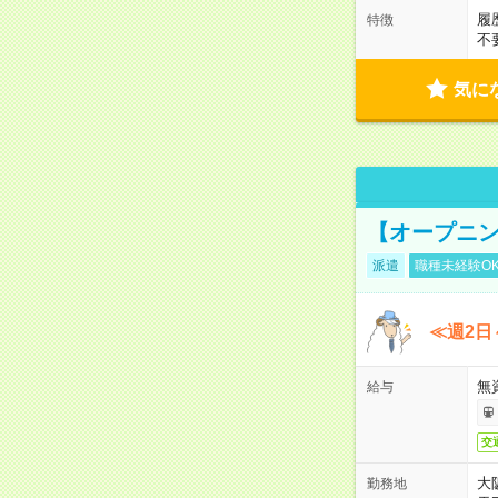
履
特徴
不
気に
【オープニン
派遣
職種未経験O
≪週2日
無
給与
交
大
勤務地