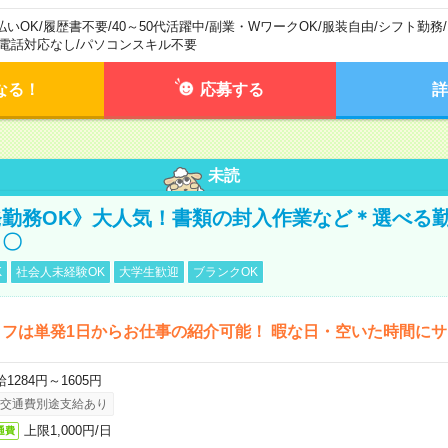
払いOK
/
履歴書不要
/
40～50代活躍中
/
副業・WワークOK
/
服装自由
/
シフト勤務
/
電話対応なし
/
パソコンスキル不要
なる！
応募する
詳
未読
勤務OK》大人気！書類の封入作業など＊選べる
し〇
K
社会人未経験OK
大学生歓迎
ブランクOK
フは単発1日からお仕事の紹介可能！ 暇な日・空いた時間に
1284円～1605円
交通費別途支給あり
上限1,000円/日
通費