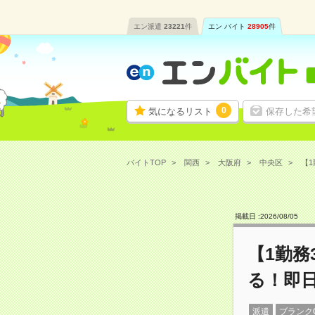
エン派遣
23221
件
エン バイト
28905
件
0
気になるリスト
保存した希
バイトTOP
関西
大阪府
中央区
【1
掲載日 :
2026
/
08
/
05
【1勤
る！即
派遣
ブランク