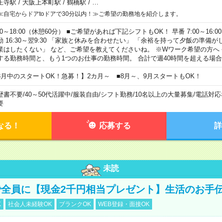
王寺駅
/
大阪上本町駅
/
鶴橋駅
/
…
≪自宅からドアtoドアで30分以内！≫ご希望の勤務地を紹介します。
00～18:00（休憩60分） ■ご希望があれば下記シフトもOK！ 早番 7:00～16:00 遅
勤 16:30～翌9:30 「家族と休みを合わせたい」 「余裕を持って夕飯の準備
業はしたくない」 など、ご希望を教えてくださいね。 ※Wワーク希望の方へ
する勤務時間と、もう1つのお仕事の勤務時間。 合計で週40時間を超える場
8月中のスタートOK！急募！】2カ月～ ■8月～、9月スタートもOK！
歴書不要
/
40～50代活躍中
/
服装自由
/
シフト勤務
/
10名以上の大量募集
/
電話対応
要
なる！
応募する
詳
未読
全員に【現金2千円相当プレゼント】生活のお手
K
社会人未経験OK
ブランクOK
WEB登録・面接OK