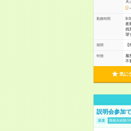
天
9:
勤務時間
夜
残
望
【
期間
履
特徴
不
気に
説明会参加で
派遣
職種未経験O