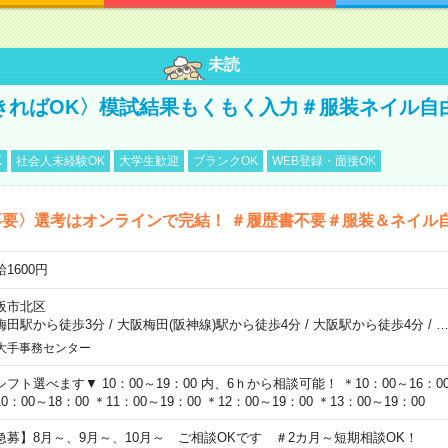
未読
きればOK〉模試結果もくもく入力＃服装ネイル自
K
社会人未経験OK
大学生歓迎
ブランクOK
WEB登録・面接OK
不要〉選考はオンラインで完結！ ＃履歴書不要＃服装＆ネイル
1600円
阪市北区
梅田駅から徒歩3分
/
大阪梅田(阪神線)駅から徒歩4分
/
大阪駅から徒歩4分
/
大手事務センター
シフト選べます▼ 10：00～19：00 内、6ｈから相談可能！ ＊10：00～16：00 
0：00～18：00 ＊11：00～19：00 ＊12：00～19：00 ＊13：00～19：00
急募】8月～、9月～、10月～ ご相談OKです ＃2カ月～短期相談OK！