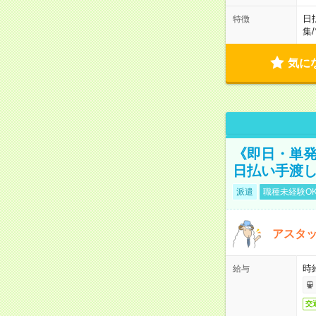
日
特徴
集
/
気に
《即日・単発
日払い手渡
派遣
職種未経験O
アスタッ
時給
給与
交