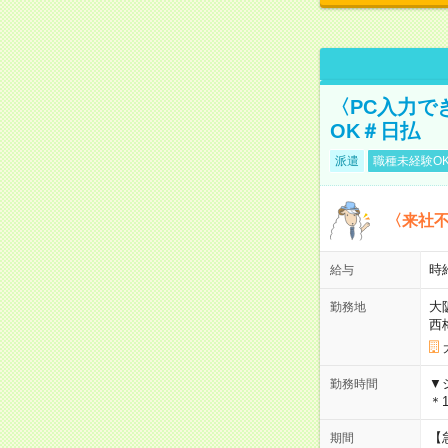
〈PC入力で
OK＃日払
派遣
職種未経験O
〈来社
時給
給与
大
勤務地
西
▼
勤務時間
＊1
【
期間