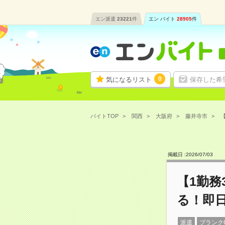
エン派遣
23221
件
エン バイト
28905
件
0
気になるリスト
保存した希
バイトTOP
関西
大阪府
藤井寺市
掲載日 :
2026
/
07
/
03
【1勤
る！即
派遣
ブランク