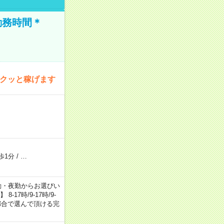
勤務時間＊
サクッと稼げます
歩1分
/
…
日勤・夕勤・夜勤からお選びい
7時/9-17時/9-
自身のご都合で選んで頂ける完