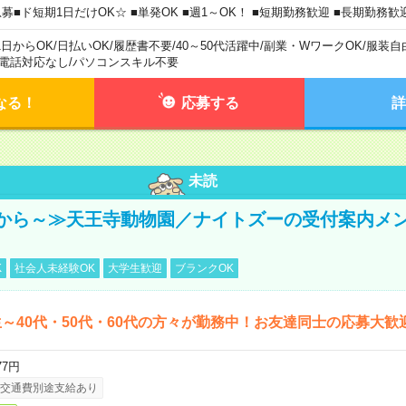
急募■ド短期1日だけOK☆ ■単発OK ■週1～OK！ ■短期勤務歓迎 ■長期勤務歓
1日からOK
/
日払いOK
/
履歴書不要
/
40～50代活躍中
/
副業・WワークOK
/
服装自
電話対応なし
/
パソコンスキル不要
なる！
応募する
詳
未読
から～≫天王寺動物園／ナイトズーの受付案内メ
K
社会人未経験OK
大学生歓迎
ブランクOK
～40代・50代・60代の方々が勤務中！お友達同士の応募大歓
77円
交通費別途支給あり