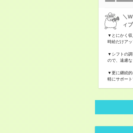
＼W
ィブ
▼とにかく収
時給だけアッ
▼シフトの調
ので、遠慮な
▼更に継続的
軽にサポート