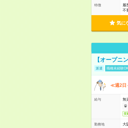
履
特徴
不
気に
【オープニン
派遣
職種未経験O
≪週2日
無
給与
交
大
勤務地