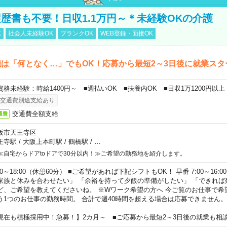
歴書も不要！日収1.1万円～＊未経験OKの介護
K
社会人未経験OK
ブランクOK
WEB登録・面接OK
は「何となく…」でもOK！応募から最短2～3日後に就業スタ
資格未経験：時給1400円～ ■週払いOK ■扶養内OK ■日収1万1200円以上
交通費別途支給あり
交通費全額支給
通費
阪市天王寺区
王寺駅
/
大阪上本町駅
/
鶴橋駅
/
…
≪自宅からドアtoドアで30分以内！≫ご希望の勤務地を紹介します。
00～18:00（休憩60分） ■ご希望があれば下記シフトもOK！ 早番 7:00～16:00 遅
家族と休みを合わせたい」 「余裕を持って夕飯の準備がしたい」 「できれば
ど、ご希望を教えてくださいね。 ※Wワーク希望の方へ 今ご覧のお仕事で希
う1つのお仕事の勤務時間。 合計で週40時間を超える場合は応募できません。
現在も積極採用中！急募！】2カ月～ ■ご応募から最短2～3日後の就業も相