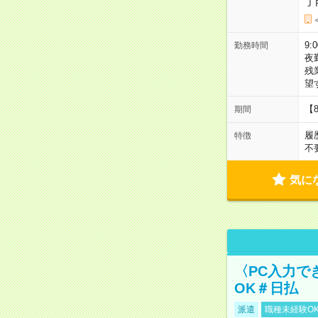
Ｊ
9:
勤務時間
夜
残
望
【
期間
履
特徴
不
気に
〈PC入力で
OK＃日払
派遣
職種未経験O