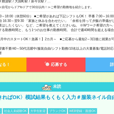
Ｒ難波駅
/
大国町駅
/
新今宮駅
/
…
≪自宅からドアtoドアで30分以内！≫ご希望の勤務地を紹介します。
00～18:00（休憩60分） ■ご希望があれば下記シフトもOK！ 早番 7:00～16:00 遅
勤 16:30～翌9:30 「家族と休みを合わせたい」 「余裕を持って夕飯の準備
業はしたくない」 など、ご希望を教えてくださいね。 ※Wワーク希望の方へ
する勤務時間と、もう1つのお仕事の勤務時間。 合計で週40時間を超える場
8月中のスタートOK！急募！】2カ月～ ■ご応募から最短2～3日後に就業が
歴書不要
/
40～50代活躍中
/
服装自由
/
シフト勤務
/
10名以上の大量募集
/
電話対応
要
なる！
応募する
詳
未読
きればOK〉模試結果もくもく入力＃服装ネイル自
K
社会人未経験OK
大学生歓迎
ブランクOK
WEB登録・面接OK