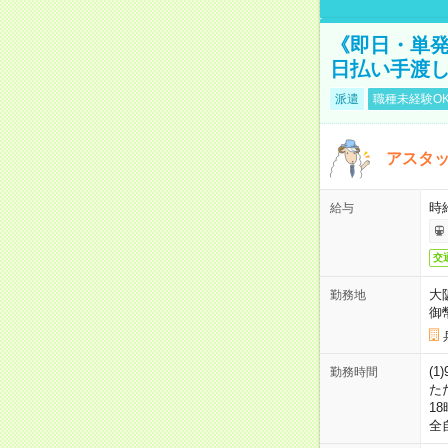
《即日・単発
日払い手渡
派遣
職種未経験O
アスタッ
時給
給与
交
大
勤務地
御
(1
勤務時間
た
18
全