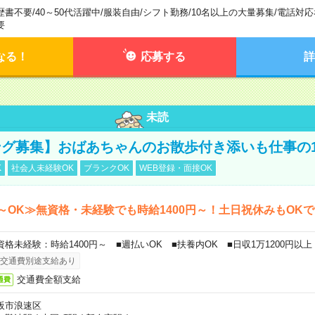
歴書不要
/
40～50代活躍中
/
服装自由
/
シフト勤務
/
10名以上の大量募集
/
電話対応
要
なる！
応募する
詳
未読
グ募集】おばあちゃんのお散歩付き添いも仕事の
K
社会人未経験OK
ブランクOK
WEB登録・面接OK
～OK≫無資格・未経験でも時給1400円～！土日祝休みもOK
資格未経験：時給1400円～ ■週払いOK ■扶養内OK ■日収1万1200円以上
交通費別途支給あり
交通費全額支給
通費
阪市浪速区