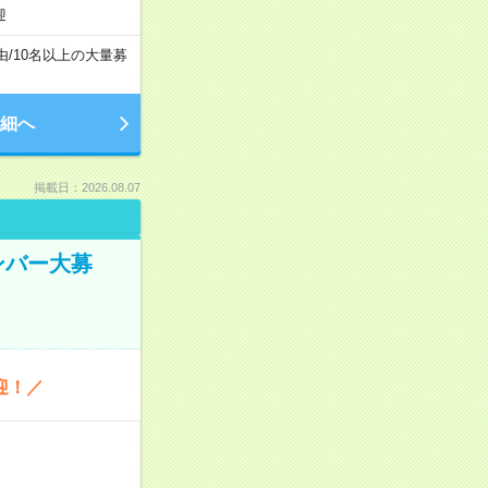
迎
由
/
10名以上の大量募
細へ
掲載日：2026.08.07
ンバー大募
迎！／