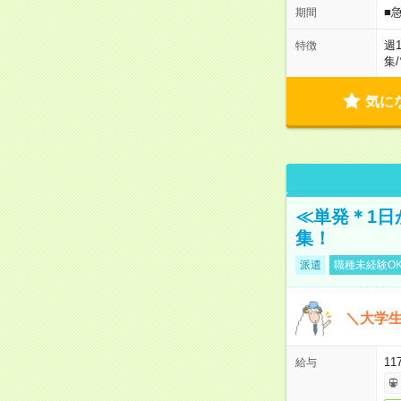
■
期間
週
特徴
集
/
気に
≪単発＊1日
集！
派遣
職種未経験O
＼大学生
11
給与