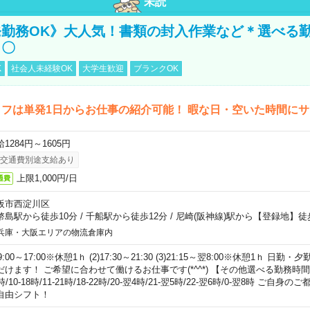
未読
勤務OK》大人気！書類の封入作業など＊選べる
し〇
K
社会人未経験OK
大学生歓迎
ブランクOK
フは単発1日からお仕事の紹介可能！ 暇な日・空いた時間に
1284円～1605円
交通費別途支給あり
上限1,000円/日
通費
阪市西淀川区
幣島駅から徒歩10分
/
千船駅から徒歩12分
/
尼崎(阪神線)駅から【登録地】徒
兵庫・大阪エリアの物流倉庫内
)9:00～17:00※休憩1ｈ (2)17:30～21:30 (3)21:15～翌8:00※休憩1ｈ 
だけます！ ご希望に合わせて働けるお仕事です(*^^*) 【その他選べる勤務時間】 8-1
時/10-18時/11-21時/18-22時/20-翌4時/21-翌5時/22-翌6時/0-翌8時 ご
自由シフト！