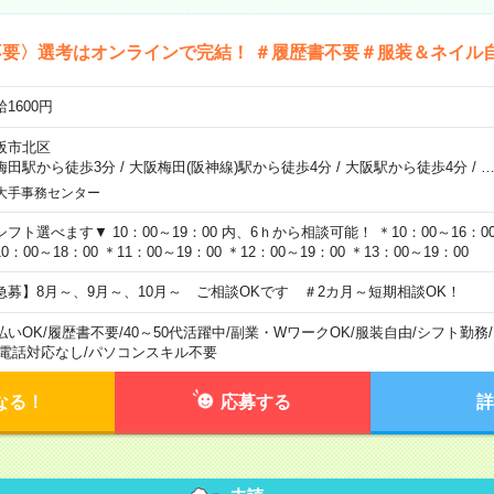
不要〉選考はオンラインで完結！ ＃履歴書不要＃服装＆ネイル
1600円
阪市北区
梅田駅から徒歩3分
/
大阪梅田(阪神線)駅から徒歩4分
/
大阪駅から徒歩4分
/
大手事務センター
シフト選べます▼ 10：00～19：00 内、6ｈから相談可能！ ＊10：00～16：00 
0：00～18：00 ＊11：00～19：00 ＊12：00～19：00 ＊13：00～19：00
急募】8月～、9月～、10月～ ご相談OKです ＃2カ月～短期相談OK！
払いOK
/
履歴書不要
/
40～50代活躍中
/
副業・WワークOK
/
服装自由
/
シフト勤務
/
電話対応なし
/
パソコンスキル不要
なる！
応募する
詳