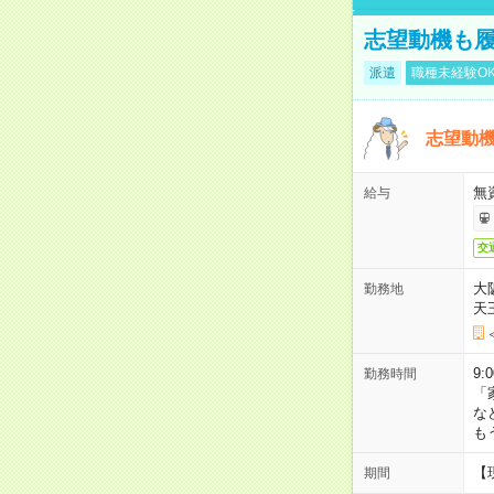
志望動機も履
派遣
職種未経験O
志望動機
無
給与
交
大
勤務地
天
9:
勤務時間
「
な
も
【
期間