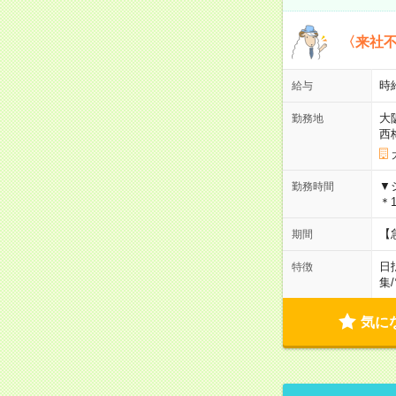
〈来社
時給
給与
大
勤務地
西
▼
勤務時間
＊1
【
期間
日
特徴
集
/
気に