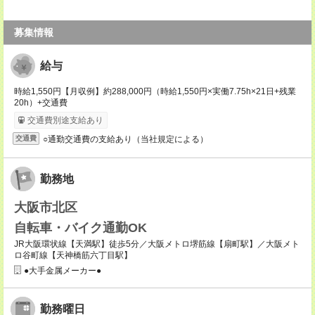
募集情報
給与
時給1,550円【月収例】約288,000円（時給1,550円×実働7.75h×21日+残業
20h）+交通費
交通費別途支給あり
○通勤交通費の支給あり（当社規定による）
交通費
勤務地
大阪市北区
自転車・バイク通勤OK
JR大阪環状線【天満駅】徒歩5分／大阪メトロ堺筋線【扇町駅】／大阪メト
ロ谷町線【天神橋筋六丁目駅】
●大手金属メーカー●
勤務曜日