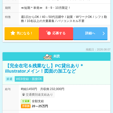
≪短期＊単発≫ 8・9・10月限定！
期間
週1日からOK
/
40～50代活躍中
/
副業・WワークOK
/
シフト勤
特徴
務
/
10名以上の大量募集
/
パソコンスキル不要
気になる！
応募する
詳細へ
掲載日：2026.08.07
未読
【完全在宅＆残業なし】PC貸出あり＊
illustratorメイン！図面の加工など
派遣
WEB登録・面接OK
時給1450円 月収例 232,000円
給与
交通費別途支給あり
全額支給
交通費
20～25万円
月収例