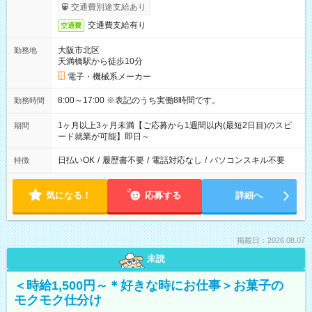
交通費別途支給あり
交通費支給有り
交通費
大阪市北区
勤務地
天満橋駅から徒歩10分
電子・機械系メーカー
8:00～17:00 ※表記のうち実働8時間です。
勤務時間
1ヶ月以上3ヶ月未満【ご応募から1週間以内(最短2日目)のスピ
期間
ード就業が可能】即日～
日払いOK
/
履歴書不要
/
電話対応なし
/
パソコンスキル不要
特徴
気になる！
応募する
詳細へ
掲載日：2026.08.07
未読
＜時給1,500円～＊好きな時にお仕事＞お菓子の
モクモク仕分け