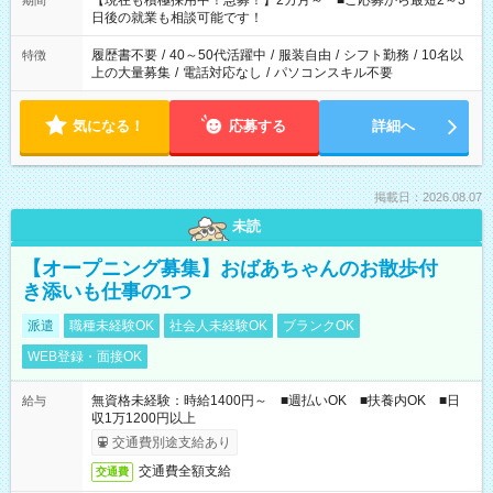
【現在も積極採用中！急募！】2カ月～ ■ご応募から最短2～3
期間
の方へ 今ご覧のお仕事で希望する勤務時間と、もう1つのお仕事
日後の就業も相談可能です！
の勤務時間。 合計で週40時間を超える場合は応募できません。
履歴書不要
/
40～50代活躍中
/
服装自由
/
シフト勤務
/
10名以
特徴
上の大量募集
/
電話対応なし
/
パソコンスキル不要
気になる！
応募する
詳細へ
掲載日：2026.08.07
未読
【オープニング募集】おばあちゃんのお散歩付
き添いも仕事の1つ
派遣
職種未経験OK
社会人未経験OK
ブランクOK
WEB登録・面接OK
無資格未経験：時給1400円～ ■週払いOK ■扶養内OK ■日
給与
収1万1200円以上
交通費別途支給あり
交通費全額支給
交通費