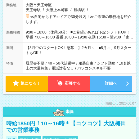
大阪市天王寺区
勤務地
天王寺駅
/
大阪上本町駅
/
鶴橋駅
/
…
≪自宅からドアtoドアで30分以内！≫ご希望の勤務地を紹介
します。
9:00～18:00（休憩60分） ■ご希望があれば下記シフトもOK！
勤務時間
早番 7:00～16:00 遅番 10:00～19:00 夜勤 16:30～翌9:30 「家族
と休みを合わせたい」 「余裕を持って夕飯の準備がしたい」
「できれば残業はしたくない」 など、ご希望を教えてください
【8月中のスタートOK！急募！】2カ月～ ■8月～、9月スター
期間
ね。 ※Wワーク希望の方へ 今ご覧のお仕事で希望する勤務時間
トもOK！
と、もう1つのお仕事の勤務時間。 合計で週40時間を超える場
合は応募できません。
履歴書不要
/
40～50代活躍中
/
服装自由
/
シフト勤務
/
10名以
特徴
上の大量募集
/
電話対応なし
/
パソコンスキル不要
気になる！
応募する
詳細へ
掲載日：2026.08.07
未読
時給1850円！10～16時＊【コツコツ】大阪梅田
での営業事務