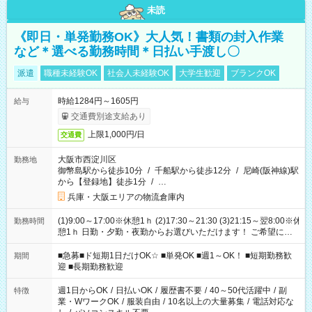
未読
《即日・単発勤務OK》大人気！書類の封入作業
など＊選べる勤務時間＊日払い手渡し〇
派遣
職種未経験OK
社会人未経験OK
大学生歓迎
ブランクOK
時給1284円～1605円
給与
交通費別途支給あり
上限1,000円/日
交通費
大阪市西淀川区
勤務地
御幣島駅から徒歩10分
/
千船駅から徒歩12分
/
尼崎(阪神線)駅
から【登録地】徒歩1分
/
…
兵庫・大阪エリアの物流倉庫内
(1)9:00～17:00※休憩1ｈ (2)17:30～21:30 (3)21:15～翌8:00※休
勤務時間
憩1ｈ 日勤・夕勤・夜勤からお選びいただけます！ ご希望に合
わせて働けるお仕事です(*^^*) 【その他選べる勤務時間】 8-17
時/9-17時/9-18時/10-18時/11-21時/18-22時/20-翌4時/21-翌5
■急募■ド短期1日だけOK☆ ■単発OK ■週1～OK！ ■短期勤務歓
期間
時/22-翌6時/0-翌8時 ご自身のご都合で選んで頂ける完全自由シ
迎 ■長期勤務歓迎
フト！
週1日からOK
/
日払いOK
/
履歴書不要
/
40～50代活躍中
/
副
特徴
業・WワークOK
/
服装自由
/
10名以上の大量募集
/
電話対応な