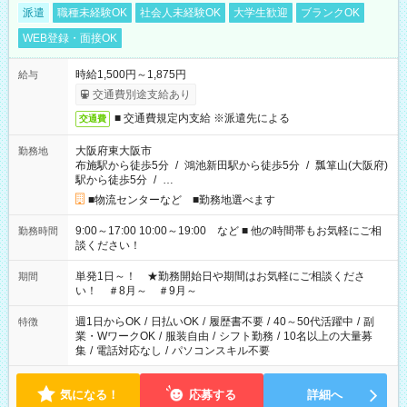
派遣
職種未経験OK
社会人未経験OK
大学生歓迎
ブランクOK
WEB登録・面接OK
時給1,500円～1,875円
給与
交通費別途支給あり
■ 交通費規定内支給 ※派遣先による
交通費
大阪府東大阪市
勤務地
布施駅から徒歩5分
/
鴻池新田駅から徒歩5分
/
瓢箪山(大阪府)
駅から徒歩5分
/
…
■物流センターなど ■勤務地選べます
9:00～17:00 10:00～19:00 など ■ 他の時間帯もお気軽にご相
勤務時間
談ください！
単発1日～！ ★勤務開始日や期間はお気軽にご相談くださ
期間
い！ ＃8月～ ＃9月～
週1日からOK
/
日払いOK
/
履歴書不要
/
40～50代活躍中
/
副
特徴
業・WワークOK
/
服装自由
/
シフト勤務
/
10名以上の大量募
集
/
電話対応なし
/
パソコンスキル不要
気になる！
応募する
詳細へ