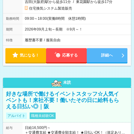
吉田(大阪府)駅から徒歩11分
/
東花園駅から徒歩17分
住宅換気システム製造販売
09:00～18:00(実働8時間 休憩1時間)
勤務時間
2026年09月上旬～長期 ※9月～！
期間
履歴書不要
/
服装自由
特徴
気になる！
応募する
詳細へ
未読
好きな場所で働けるイベントスタッフ☆人気イ
ベントも！来社不要！働いたその日に給料もら
える日払い◎｜阪
アルバイト
職種未経験OK
日給16,500円～
給与
＋交通費支給 ★交通費全額支給！ ★日払いOK！（規定あり） ┗