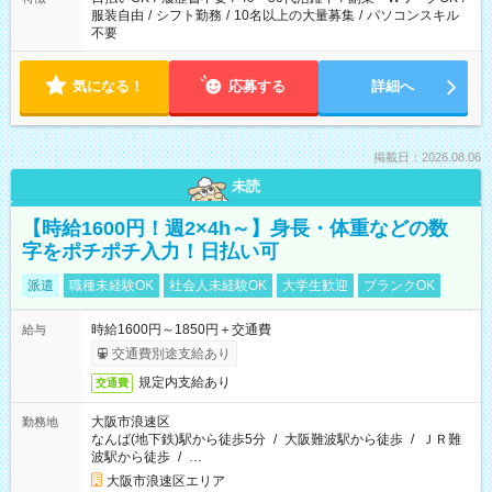
服装自由
/
シフト勤務
/
10名以上の大量募集
/
パソコンスキル
不要
気になる！
応募する
詳細へ
掲載日：2026.08.06
未読
【時給1600円！週2×4h～】身長・体重などの数
字をポチポチ入力！日払い可
派遣
職種未経験OK
社会人未経験OK
大学生歓迎
ブランクOK
時給1600円～1850円＋交通費
給与
交通費別途支給あり
規定内支給あり
交通費
大阪市浪速区
勤務地
なんば(地下鉄)駅から徒歩5分
/
大阪難波駅から徒歩
/
ＪＲ難
波駅から徒歩
/
…
大阪市浪速区エリア