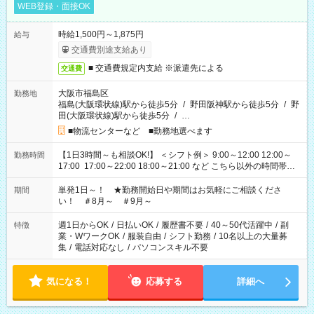
WEB登録・面接OK
時給1,500円～1,875円
給与
交通費別途支給あり
■ 交通費規定内支給 ※派遣先による
交通費
大阪市福島区
勤務地
福島(大阪環状線)駅から徒歩5分
/
野田阪神駅から徒歩5分
/
野
田(大阪環状線)駅から徒歩5分
/
…
■物流センターなど ■勤務地選べます
【1日3時間～も相談OK!】 ＜シフト例＞ 9:00～12:00 12:00～
勤務時間
17:00 17:00～22:00 18:00～21:00 など こちら以外の時間帯も
お気軽にご相談ください！
単発1日～！ ★勤務開始日や期間はお気軽にご相談くださ
期間
い！ ＃8月～ ＃9月～
週1日からOK
/
日払いOK
/
履歴書不要
/
40～50代活躍中
/
副
特徴
業・WワークOK
/
服装自由
/
シフト勤務
/
10名以上の大量募
集
/
電話対応なし
/
パソコンスキル不要
気になる！
応募する
詳細へ