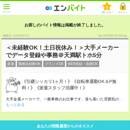
0
メニュー
気になる！
ログイン
お探しのバイト情報は掲載が終了しました。
掲載日 :2026
/
07
/
14
No.AHTWAL8749osa
＜未経験OK！土日祝休み！＞大手メーカー
でデータ登録や事務＠天満駅トホ5分
派遣
職種未経験OK
ブランクOK
WEB登録・面接OK
《引継シッカリ1ヶ月！》《自転車通勤OK＆P無
料！》《派遣スタッフ活躍中！》
大手金属メーカーで、一般事務のお仕事です。落ち着いた雰囲気の
...
もっとみる
あなたの閲覧履歴からのオススメ