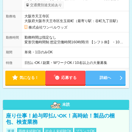
働いたその日に現金GET♪ お仕事後はコンビニATMから 日払
交通費別途支給あり
い分を引き落とせます！ 【試用期間】試用期間なし
大阪市天王寺区
勤務地
大阪府大阪市天王寺区生玉前町（最寄り駅：谷町九丁目駅）
株式会社ワンベルウッズ
勤務時間は指定なし
勤務時間
変形労働時間制 想定労働時間160時間/月 【シフト例】 ・10：
00～20：00
単発・1日のみOK
期間
日払いOK / 副業・WワークOK / 10名以上の大量募集
特徴
気になる！
応募する
詳細へ
未読
座り仕事！給与即払いOK！高時給！製品の梱
包、検査業務
派遣
職種未経験OK
社会人未経験OK
ブランクOK