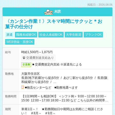
掲載日：2026.08.06
未読
〈カンタン作業！〉スキマ時間にサクッと＊お
菓子の仕分け
派遣
職種未経験OK
社会人未経験OK
大学生歓迎
ブランクOK
WEB登録・面接OK
時給1,500円～1,875円
給与
交通費別途支給あり
■ 交通費規定内支給 ※派遣先による
交通費
大阪市住吉区
勤務地
長居(地下鉄)駅から徒歩5分
/
あびこ駅から徒歩5分
/
長居(阪
和線)駅から徒歩5分
/
…
■物流センターなど ■勤務地選べます
【1日3時間～も相談OK!】 ＜シフト例＞ 9:00～12:00 10:00～
勤務時間
15:00 12:00～17:00 18:00～21:00 など こちら以外の時間帯も
お気軽にご相談ください！
単発1日～！ ★勤務開始日や期間はお気軽にご相談くださ
期間
い！ ＃8月～ ＃9月～