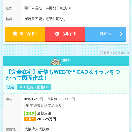
即日～長期 ※開始日相談OK
期間
履歴書不要
/
電話対応なし
特徴
気になる！
応募する
詳細へ
掲載日：2026.08.06
未読
【完全在宅】研修もWEBで＊CAD＆イラレをつ
かって図面作成！
派遣
WEB登録・面接OK
時給1450円 月収例 232,000円
給与
交通費別途支給あり
全額支給
交通費
20～25万円
月収例
大阪府東大阪市
勤務地