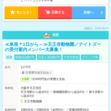
し
/
パソコンスキル不要
気になる！
応募する
詳細へ
掲載日：2026.08.07
未読
≪単発＊1日から～≫天王寺動物園／ナイトズー
の受付案内メンバー大募集！
派遣
職種未経験OK
社会人未経験OK
大学生歓迎
ブランクOK
1177円
給与
交通費別途支給あり
1日450円迄の実費を支給
交通費
大阪市天王寺区
勤務地
天王寺駅から徒歩5分
/
動物園前駅から徒歩5分
/
新今宮駅か
ら徒歩5分
天王寺動物園
16時30分～20時00分（休憩0分）／実働3時間30分
勤務時間