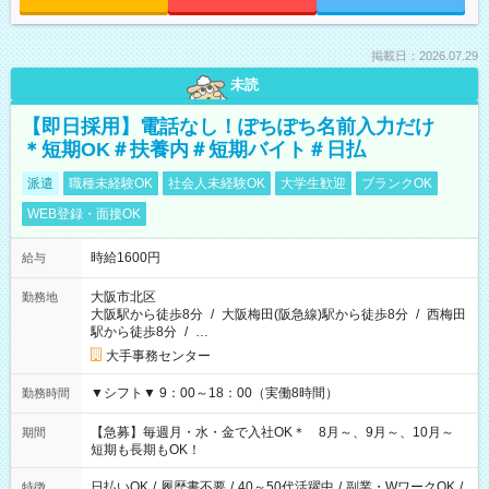
掲載日：2026.07.29
未読
【即日採用】電話なし！ぽちぽち名前入力だけ
＊短期OK＃扶養内＃短期バイト＃日払
派遣
職種未経験OK
社会人未経験OK
大学生歓迎
ブランクOK
WEB登録・面接OK
時給1600円
給与
大阪市北区
勤務地
大阪駅から徒歩8分
/
大阪梅田(阪急線)駅から徒歩8分
/
西梅田
駅から徒歩8分
/
…
大手事務センター
▼シフト▼ 9：00～18：00（実働8時間）
勤務時間
【急募】毎週月・水・金で入社OK＊ 8月～、9月～、10月～
期間
短期も長期もOK！
日払いOK
/
履歴書不要
/
40～50代活躍中
/
副業・WワークOK
/
特徴