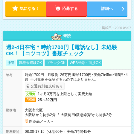
気になる！
応募する
詳細へ
掲載日：2026.08.07
未読
週2-4日在宅＊時給1700円【電話なし】未経験
OK！【コツコツ】書類チェック
派遣
職種未経験OK
ブランクOK
WEB登録・面接OK
時給1700円 月収例 26万円 時給1700円×実働7h45m×週5日×4
給与
週 ※月収例を保証するものではありません。
交通費別途支給あり
1ヶ月3万円を上限として実費支給
交通費
25～30万円
月収例
大阪市北区
勤務地
大阪駅から徒歩2分
/
大阪梅田(阪急線)駅から徒歩2分
医薬品メ－カ－
08:30-17:15（休憩60分）実働7時間45分
勤務時間