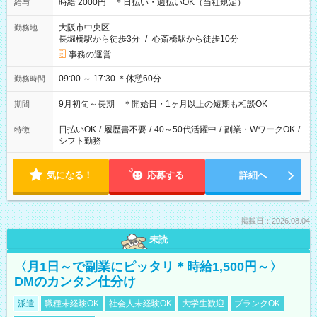
時給 2000円 ＊日払い・週払いOK（当社規定）
給与
大阪市中央区
勤務地
長堀橋駅から徒歩3分
/
心斎橋駅から徒歩10分
事務の運営
09:00 ～ 17:30 ＊休憩60分
勤務時間
9月初旬～長期 ＊開始日・1ヶ月以上の短期も相談OK
期間
日払いOK
/
履歴書不要
/
40～50代活躍中
/
副業・WワークOK
/
特徴
シフト勤務
気になる！
応募する
詳細へ
掲載日：2026.08.04
未読
〈月1日～で副業にピッタリ＊時給1,500円～〉
DMのカンタン仕分け
派遣
職種未経験OK
社会人未経験OK
大学生歓迎
ブランクOK