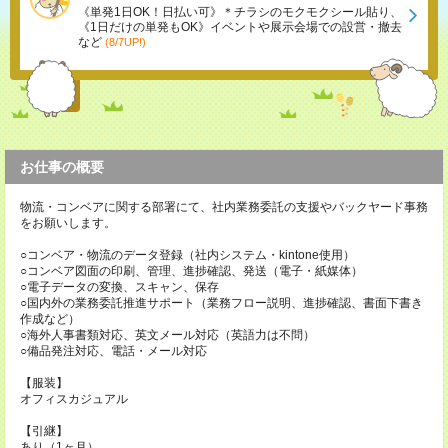
《単発1日OK！日払い可》＊チラシのモクモクシール貼り、
《1日だけの単発もOK》イベントや展示会場での設営・撤去
など
(8/7UP!)
お仕事の概要
物流・コンベアに関する部署にて、社内業務委託の支援やバックヤード事務
をお願いします。
○コンベア・物流のデータ登録（社内システム・kintone使用）
○コンベア図面の印刷、管理、進捗確認、発送（電子・紙媒体）
○電子データの変換、スキャン、保存
○国内外の業務委託推進サポート（業務フロー説明、進捗確認、書面下書き
作成など）
○海外人事書類対応、英文メール対応（英語力は不問）
○備品発注対応、電話・メール対応
【服装】
オフィスカジュアル
【引継】
あり（1ヶ月）