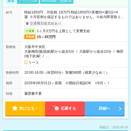
派遣
ブランクOK
WEB登録・面接OK
時給1850円 月収例 18万円 時給1850円×実働5h×週5日×4
給与
週 ※月収例を保証するものではありません。※給与即受取りサ
ービス利用可（利用条件有）
交通費別途支給あり
1ヶ月3万円を上限として実費支給
交通費
15～20万円
月収例
大阪市中央区
勤務地
大阪梅田(阪急線)駅から徒歩5分
/
大阪駅から徒歩10分
/
梅田
(地下鉄)駅
/
…
リース
10:00-16:00（休憩60分）実働5時間（残業少なめ！）
勤務時間
2026年09月01日～長期 ※開始日相談OK ※9月～！
期間
履歴書不要
特徴
気になる！
応募する
詳細へ
掲載日：2026.08.06