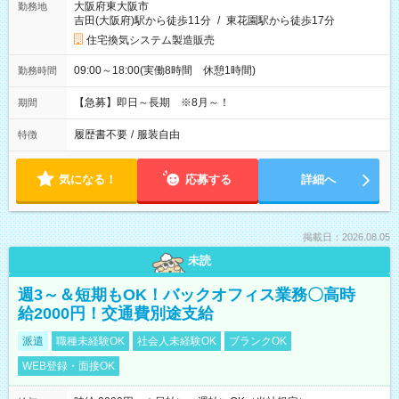
大阪府東大阪市
勤務地
吉田(大阪府)駅から徒歩11分
/
東花園駅から徒歩17分
住宅換気システム製造販売
09:00～18:00(実働8時間 休憩1時間)
勤務時間
【急募】即日～長期 ※8月～！
期間
履歴書不要
/
服装自由
特徴
気になる！
応募する
詳細へ
掲載日：2026.08.05
未読
週3～＆短期もOK！バックオフィス業務〇高時
給2000円！交通費別途支給
派遣
職種未経験OK
社会人未経験OK
ブランクOK
WEB登録・面接OK