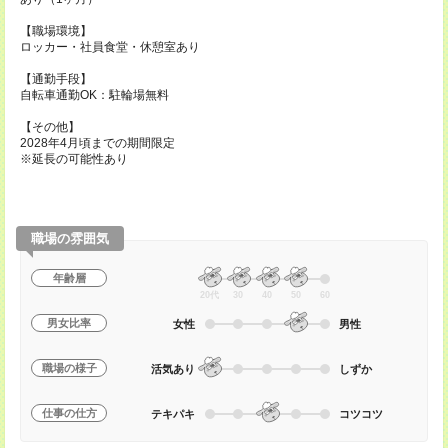
【職場環境】
ロッカー・社員食堂・休憩室あり
【通勤手段】
自転車通勤OK：駐輪場無料
【その他】
2028年4月頃までの期間限定
※延長の可能性あり
職場の雰囲気
年齢層
20代
30
40
50
60
男女比率
女性
男性
職場の様子
活気あり
しずか
仕事の仕方
テキパキ
コツコツ