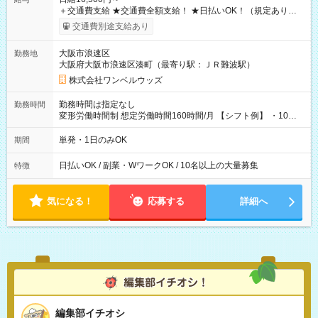
＋交通費支給 ★交通費全額支給！ ★日払いOK！（規定あり） ┗
働いたその日に現金GET♪ お仕事後はコンビニATMから 日払
交通費別途支給あり
い分を引き落とせます！ 【試用期間】試用期間なし
大阪市浪速区
勤務地
大阪府大阪市浪速区湊町（最寄り駅：ＪＲ難波駅）
株式会社ワンベルウッズ
勤務時間は指定なし
勤務時間
変形労働時間制 想定労働時間160時間/月 【シフト例】 ・10：
00～20：00
単発・1日のみOK
期間
日払いOK / 副業・WワークOK / 10名以上の大量募集
特徴
気になる！
応募する
詳細へ
編集部イチオシ