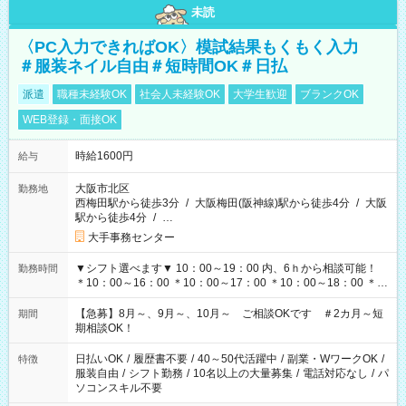
未読
〈PC入力できればOK〉模試結果もくもく入力
＃服装ネイル自由＃短時間OK＃日払
派遣
職種未経験OK
社会人未経験OK
大学生歓迎
ブランクOK
WEB登録・面接OK
時給1600円
給与
大阪市北区
勤務地
西梅田駅から徒歩3分
/
大阪梅田(阪神線)駅から徒歩4分
/
大阪
駅から徒歩4分
/
…
大手事務センター
▼シフト選べます▼ 10：00～19：00 内、6ｈから相談可能！
勤務時間
＊10：00～16：00 ＊10：00～17：00 ＊10：00～18：00 ＊
11：00～19：00 ＊12：00～19：00 ＊13：00～19：00
【急募】8月～、9月～、10月～ ご相談OKです ＃2カ月～短
期間
期相談OK！
日払いOK
/
履歴書不要
/
40～50代活躍中
/
副業・WワークOK
/
特徴
服装自由
/
シフト勤務
/
10名以上の大量募集
/
電話対応なし
/
パ
ソコンスキル不要