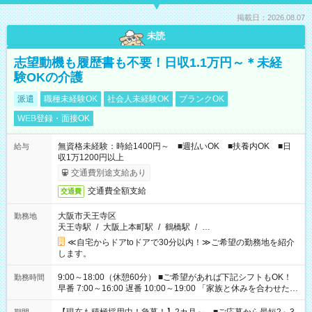
掲載日：2026.08.07
未読
志望動機も履歴書も不要！日収1.1万円～＊未経
験OKの介護
派遣
職種未経験OK
社会人未経験OK
ブランクOK
WEB登録・面接OK
無資格未経験：時給1400円～ ■週払いOK ■扶養内OK ■日
給与
収1万1200円以上
交通費別途支給あり
交通費全額支給
交通費
大阪市天王寺区
勤務地
天王寺駅
/
大阪上本町駅
/
鶴橋駅
/
…
≪自宅からドアtoドアで30分以内！≫ご希望の勤務地を紹介
します。
9:00～18:00（休憩60分） ■ご希望があれば下記シフトもOK！
勤務時間
早番 7:00～16:00 遅番 10:00～19:00 「家族と休みを合わせた
い」 「余裕を持って夕飯の準備がしたい」 「できれば残業はし
たくない」 など、ご希望を教えてくださいね。 ※Wワーク希望