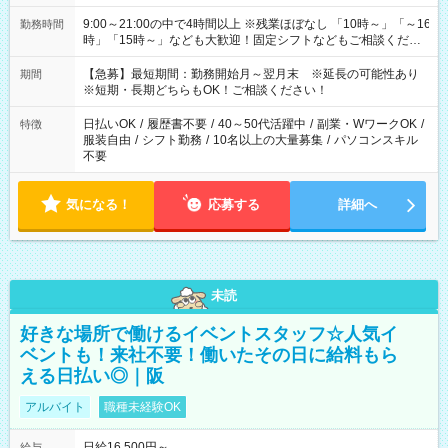
9:00～21:00の中で4時間以上 ※残業ほぼなし 「10時～」「～16
勤務時間
時」「15時～」なども大歓迎！固定シフトなどもご相談くださ
い！ シフト例: 9:00～16:00 10:00～17:00 など。
【急募】最短期間：勤務開始月～翌月末 ※延長の可能性あり
期間
※短期・長期どちらもOK！ご相談ください！
日払いOK
/
履歴書不要
/
40～50代活躍中
/
副業・WワークOK
/
特徴
服装自由
/
シフト勤務
/
10名以上の大量募集
/
パソコンスキル
不要
気になる！
応募する
詳細へ
未読
好きな場所で働けるイベントスタッフ☆人気イ
ベントも！来社不要！働いたその日に給料もら
える日払い◎｜阪
アルバイト
職種未経験OK
日給16,500円～
給与