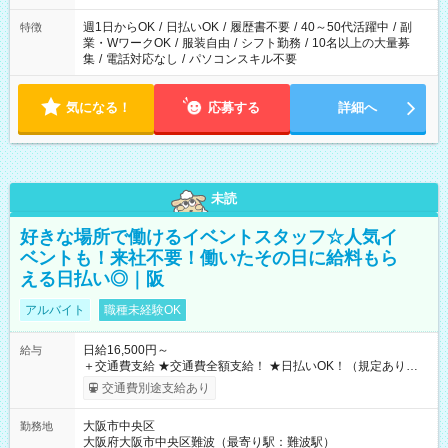
週1日からOK
/
日払いOK
/
履歴書不要
/
40～50代活躍中
/
副
特徴
業・WワークOK
/
服装自由
/
シフト勤務
/
10名以上の大量募
集
/
電話対応なし
/
パソコンスキル不要
気になる！
応募する
詳細へ
未読
好きな場所で働けるイベントスタッフ☆人気イ
ベントも！来社不要！働いたその日に給料もら
える日払い◎｜阪
アルバイト
職種未経験OK
日給16,500円～
給与
＋交通費支給 ★交通費全額支給！ ★日払いOK！（規定あり） ┗
働いたその日に現金GET♪ お仕事後はコンビニATMから 日払
交通費別途支給あり
い分を引き落とせます！ 【試用期間】試用期間なし
大阪市中央区
勤務地
大阪府大阪市中央区難波（最寄り駅：難波駅）