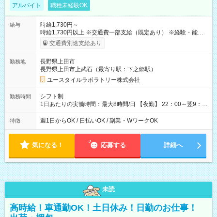
アルバイト
職種未経験OK
時給1,730円～
給与
時給1,730円以上 ※交通費一部支給（既定あり） ※経験・能力を
考慮して決定します 【収入例】 週1回勤務の場合：1,730円×8時
交通費別途支給あり
間×4回=5万5,360円 週3回勤務の場合：1,730円×8時間×12回
=16万6,080円 【試用期間】試用期間あり 試用期間の長さ：2ヶ
長野県上田市
勤務地
月 ※ 雇用形態と給与に、本採用時と異なる部分があります。 雇
長野県上田市上武石（最寄り駅：下之郷駅）
用形態：本採用時と同じです。 給与：時給 1,500円以上
ユースタイルラボラトリー株式会社
シフト制
勤務時間
1日あたりの実働時間：最大8時間/日 【夜勤】 22：00～翌9：
00 ※週1日～OK ／ 夜勤専従 ＊＊ 勤務時間例 ＊＊ ■22時か
ら翌7時 ■23時から翌8時 ■24時から翌9時 など ※上記の時間
週1日からOK / 日払いOK / 副業・WワークOK
特徴
内で8時間勤務（休憩1時間）ご利用者様により、時間は異なり
ます。 ※曜日固定（毎週同じ曜日での勤務となります）
気になる！
応募する
詳細へ
未読
高時給！車通勤OK！土日休み！日勤のお仕事！