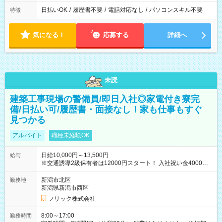
日払いOK
/
履歴書不要
/
電話対応なし
/
パソコンスキル不要
特徴
気になる！
応募する
詳細へ
未読
建築工事現場の警備員/即日入社◎家電付き寮完
備/日払い可/履歴書・面接なし！家も仕事もすぐ
見つかる
アルバイト
職種未経験OK
日給10,000円～13,500円
給与
※交通誘導2級保有者は12000円スタート！ 入社祝い金4000円
【試用期間】試用期間なし
新潟市北区
勤務地
新潟県新潟市西区
フリック株式会社
8:00～17:00
勤務時間