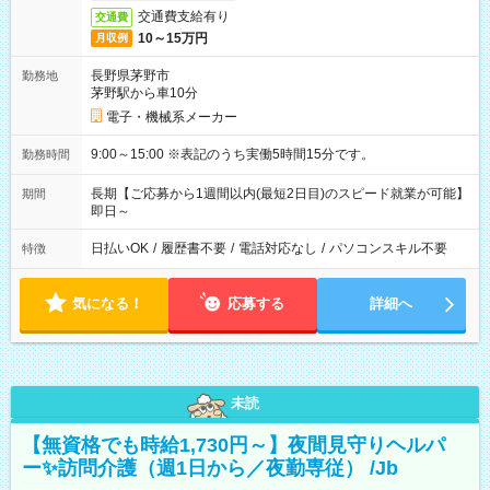
交通費支給有り
交通費
10～15万円
月収例
長野県茅野市
勤務地
茅野駅から車10分
電子・機械系メーカー
9:00～15:00 ※表記のうち実働5時間15分です。
勤務時間
長期【ご応募から1週間以内(最短2日目)のスピード就業が可能】
期間
即日～
日払いOK
/
履歴書不要
/
電話対応なし
/
パソコンスキル不要
特徴
気になる！
応募する
詳細へ
未読
【無資格でも時給1,730円～】夜間見守りヘルパ
ー✨訪問介護（週1日から／夜勤専従） /Jb