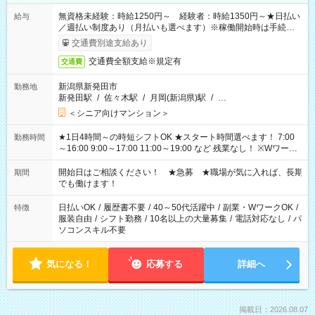
無資格未経験：時給1250円～ 経験者：時給1350円～★日払い
給与
／週払い制度あり（月払いも選べます）※稼働開始時は手続き完
了次第のお支払いとなります。
交通費別途支給あり
交通費全額支給※規定有
交通費
新潟県新発田市
勤務地
新発田駅
/
佐々木駅
/
月岡(新潟県)駅
/
…
＜シニア向けマンション＞
★1日4時間～の時短シフトOK ★スタート時間選べます！ 7:00
勤務時間
～16:00 9:00～17:00 11:00～19:00 など 残業なし！ ※Wワーク
の場合、他のお仕事と合わせ週40時間超の就業はご案内できま
せん ※法令に基づき、週20時間以上勤務は社会保険への加入対
開始日はご相談ください！ ★急募 ★職場が気に入れば、長期
期間
象となります ※労働者派遣法（日雇い派遣の原則禁止）によ
でも働けます！
り、短時間・短期間の就業はご案内が難しい場合があります
日払いOK
/
履歴書不要
/
40～50代活躍中
/
副業・WワークOK
/
特徴
服装自由
/
シフト勤務
/
10名以上の大量募集
/
電話対応なし
/
パ
ソコンスキル不要
気になる！
応募する
詳細へ
掲載日：2026.08.07