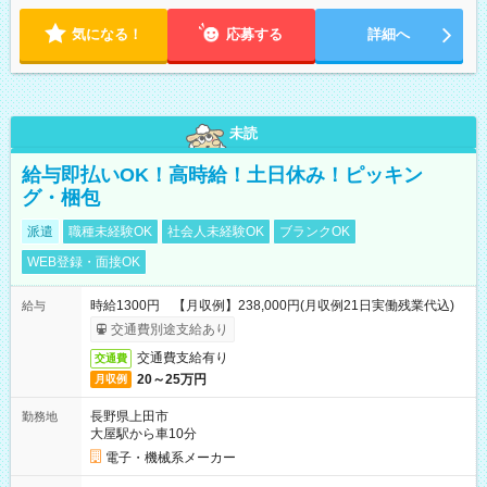
気になる！
応募する
詳細へ
未読
給与即払いOK！高時給！土日休み！ピッキン
グ・梱包
派遣
職種未経験OK
社会人未経験OK
ブランクOK
WEB登録・面接OK
時給1300円 【月収例】238,000円(月収例21日実働残業代込)
給与
交通費別途支給あり
交通費支給有り
交通費
20～25万円
月収例
長野県上田市
勤務地
大屋駅から車10分
電子・機械系メーカー