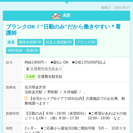
掲載日：2026.08.07
未読
ブランクOK！"日勤のみ"だから働きやすい＊看
護師
派遣
職種未経験OK
社会人未経験OK
ブランクOK
WEB登録・面接OK
時給1900円～ ■週払いOK ■日収1万5200円以上
給与
交通費別途支給あり
交通費全額支給
交通費
石川県金沢市
勤務地
北鉄金沢駅
/
野町駅
/
大河端駅
/
…
【自宅からドアtoドアで30分以内】介護施設でのお仕事。勤
務地選べます！
【日勤のみ】9:00～18:00（休憩60分） ■ご希望があればその他
勤務時間
シフトもOK！ （例）8:30～17:30 10:00～19:00 など
「家族とお休みを合わせたい」 「余裕を持って夕飯の準備がし
たい」 「できれば残業はしたくない」 など、ご希望があれば教
2ヶ月～ ■ご応募から最短3日後に開始可能 9月～、10月スタ
期間
えてくださいね。 ※Wワーク希望の方へ 今ご覧のお仕事で希望