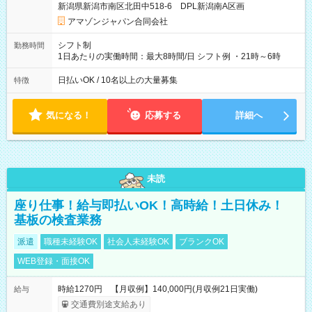
新潟県新潟市南区北田中518-6 DPL新潟南A区画
あり 試用期間の長さ：1週間 雇用形態、給与は本採用時と同じ
です。
アマゾンジャパン合同会社
シフト制
勤務時間
1日あたりの実働時間：最大8時間/日 シフト例 ・21時～6時
日払いOK / 10名以上の大量募集
特徴
気になる！
応募する
詳細へ
未読
座り仕事！給与即払いOK！高時給！土日休み！
基板の検査業務
派遣
職種未経験OK
社会人未経験OK
ブランクOK
WEB登録・面接OK
時給1270円 【月収例】140,000円(月収例21日実働)
給与
交通費別途支給あり