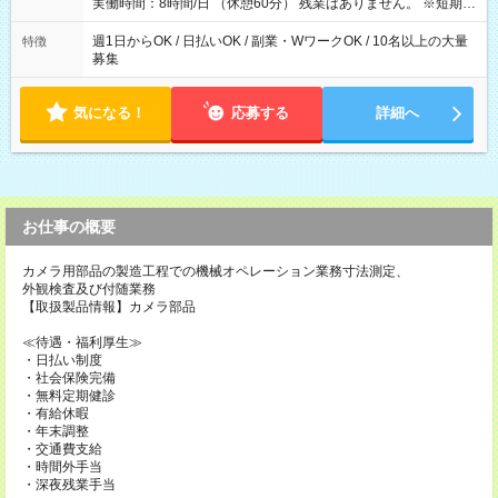
実働時間：8時間/日 （休憩60分） 残業はありません。 ※短期の
募集は行っておりません。予めご了承くださいませ。
週1日からOK / 日払いOK / 副業・WワークOK / 10名以上の大量
特徴
募集
気になる！
応募する
詳細へ
お仕事の概要
カメラ用部品の製造工程での機械オペレーション業務寸法測定、
外観検査及び付随業務
【取扱製品情報】カメラ部品
≪待遇・福利厚生≫
・日払い制度
・社会保険完備
・無料定期健診
・有給休暇
・年末調整
・交通費支給
・時間外手当
・深夜残業手当