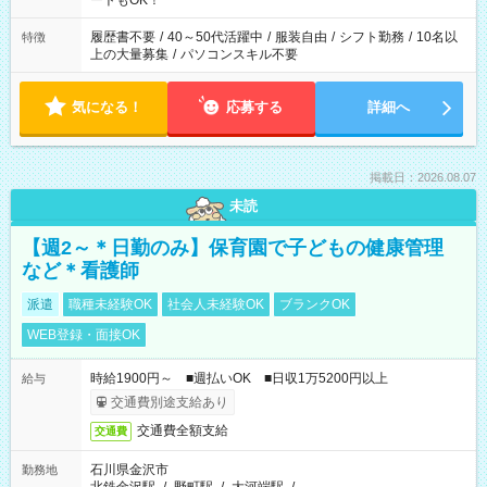
ートもOK！
する勤務時間と、もう1つのお仕事の勤務時間。 合計で週40時
間を超える場合は応募できません
履歴書不要
/
40～50代活躍中
/
服装自由
/
シフト勤務
/
10名以
特徴
上の大量募集
/
パソコンスキル不要
気になる！
応募する
詳細へ
掲載日：2026.08.07
未読
【週2～＊日勤のみ】保育園で子どもの健康管理
など＊看護師
派遣
職種未経験OK
社会人未経験OK
ブランクOK
WEB登録・面接OK
時給1900円～ ■週払いOK ■日収1万5200円以上
給与
交通費別途支給あり
交通費全額支給
交通費
石川県金沢市
勤務地