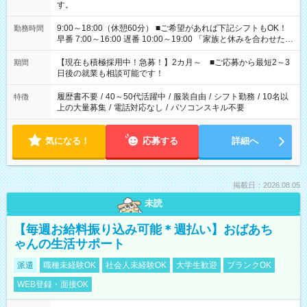
す。
9:00～18:00（休憩60分） ■ご希望があれば下記シフトもOK！
勤務時間
早番 7:00～16:00 遅番 10:00～19:00 「家族と休みを合わせた
い」 「余裕を持って夕飯の準備がしたい」 「できれば残業はし
たくない」 など、ご希望を教えてくださいね。 ※Wワーク希望
【現在も積極採用中！急募！】2カ月～ ■ご応募から最短2～3
期間
の方へ 今ご覧のお仕事で希望する勤務時間と、もう1つのお仕事
日後の就業も相談可能です！
の勤務時間。 合計で週40時間を超える場合は応募できません。
履歴書不要
/
40～50代活躍中
/
服装自由
/
シフト勤務
/
10名以
特徴
上の大量募集
/
電話対応なし
/
パソコンスキル不要
気になる！
応募する
詳細へ
掲載日：2026.08.05
未読
【毎週お給料振り込み可能＊週払い】おばあち
ゃんの生活サポート
派遣
職種未経験OK
社会人未経験OK
大学生歓迎
ブランクOK
WEB登録・面接OK