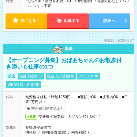
日払いOK
/
履歴書不要
/
40～50代活躍中
/
電話対応なし
/
パソ
特徴
コンスキル不要
気になる！
応募する
詳細へ
掲載日：2026.08.07
未読
【オープニング募集】おばあちゃんのお散歩付
き添いも仕事の1つ
派遣
職種未経験OK
社会人未経験OK
ブランクOK
WEB登録・面接OK
無資格未経験：時給1250円～ ■週払いOK ■扶養内OK ■日
給与
収1万円以上
交通費別途支給あり
交通費全額支給（ガソリン代もOK！）
交通費
長野県安曇野市
勤務地
明科駅
/
有明(長野県)駅
/
南豊科駅
/
…