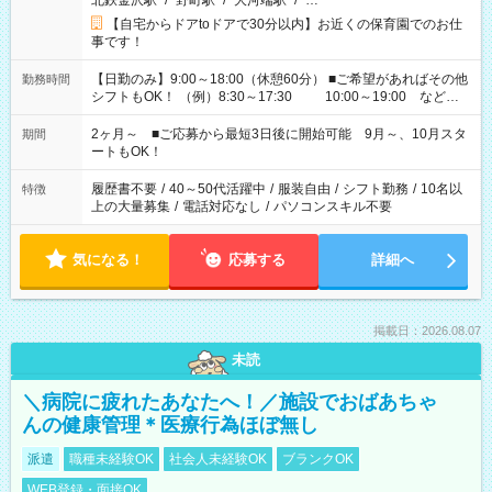
北鉄金沢駅
/
野町駅
/
大河端駅
/
…
【自宅からドアtoドアで30分以内】お近くの保育園でのお仕
事です！
【日勤のみ】9:00～18:00（休憩60分） ■ご希望があればその他
勤務時間
シフトもOK！ （例）8:30～17:30 10:00～19:00 など
「家族とお休みを合わせたい」 「余裕を持って夕飯の準備がし
たい」 「できれば残業はしたくない」 など、ご希望があれば教
2ヶ月～ ■ご応募から最短3日後に開始可能 9月～、10月スタ
期間
えてくださいね。 ※Wワーク希望の方へ 今ご覧のお仕事で希望
ートもOK！
する勤務時間と、もう1つのお仕事の勤務時間。 合計で週40時
間を超える場合は応募できません
履歴書不要
/
40～50代活躍中
/
服装自由
/
シフト勤務
/
10名以
特徴
上の大量募集
/
電話対応なし
/
パソコンスキル不要
気になる！
応募する
詳細へ
掲載日：2026.08.07
未読
＼病院に疲れたあなたへ！／施設でおばあちゃ
んの健康管理＊医療行為ほぼ無し
派遣
職種未経験OK
社会人未経験OK
ブランクOK
WEB登録・面接OK