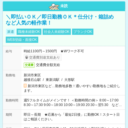
未読
＼即払いＯＫ／即日勤務ＯＫ＊仕分け・箱詰め
など人気の軽作業！
派遣
職種未経験OK
社会人未経験OK
ブランクOK
WEB登録・面接OK
時給1100円～1500円 ★Wワーク不可
給与
交通費別途支給あり
交通費全額支給
交通費
新潟市東区
勤務地
越後石山駅
/
東新潟駅
/
大形駅
新潟市東区など…勤務地多数！通いやすい勤務地をご紹介し
ます。
週5フルタイムがメインです！ ＜勤務時間の例＞ 8:00～17:00
勤務時間
8:30～17:30 9:00～18:00 10:00～19:00 20:30～翌5:30 など ★
その他にも勤務時間多数！ 日勤のみ、残業なし、交替制など
ご希望を教えてください！
即日～長期 ★応募から「最短2日後」に勤務OK！スタート日
期間
はご相談ください。