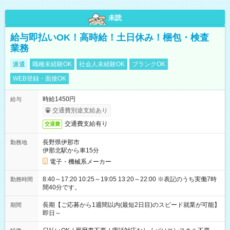
未読
給与即払いOK！高時給！土日休み！梱包・検査
業務
派遣
職種未経験OK
社会人未経験OK
ブランクOK
WEB登録・面接OK
時給1450円
給与
交通費別途支給あり
交通費支給有り
交通費
長野県伊那市
勤務地
伊那北駅から車15分
電子・機械系メーカー
8:40～17:20 10:25～19:05 13:20～22:00 ※表記のうち実働7時
勤務時間
間40分です。
長期【ご応募から1週間以内(最短2日目)のスピード就業が可能】
期間
即日～