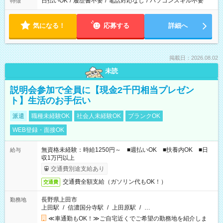
日払いOK
/
履歴書不要
/
電話対応なし
/
パソコンスキル不要
特徴
気になる！
応募する
詳細へ
掲載日：2026.08.02
未読
説明会参加で全員に【現金2千円相当プレゼン
ト】生活のお手伝い
派遣
職種未経験OK
社会人未経験OK
ブランクOK
WEB登録・面接OK
無資格未経験：時給1250円～ ■週払いOK ■扶養内OK ■日
給与
収1万円以上
交通費別途支給あり
交通費全額支給（ガソリン代もOK！）
交通費
長野県上田市
勤務地
上田駅
/
信濃国分寺駅
/
上田原駅
/
…
≪車通勤もOK！≫ご自宅近くでご希望の勤務地を紹介しま