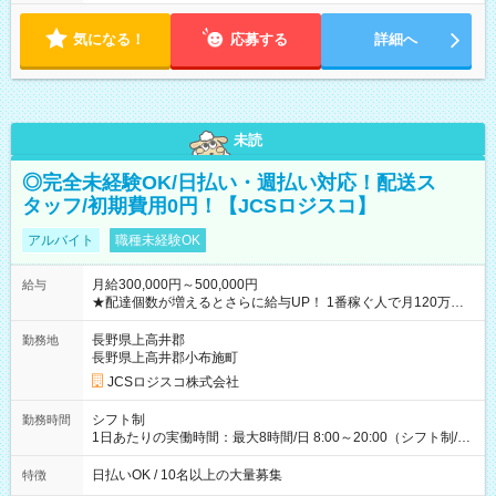
気になる！
応募する
詳細へ
未読
◎完全未経験OK/日払い・週払い対応！配送ス
タッフ/初期費用0円！【JCSロジスコ】
アルバイト
職種未経験OK
月給300,000円～500,000円
給与
★配達個数が増えるとさらに給与UP！ 1番稼ぐ人で月120万ほ
ど！ ・主要都市エリア 月収55万円／週5日稼働 月収65万~112
万円／週6日稼働 ・地方郊外エリア 月収40万円／週5日稼働 月
長野県上高井郡
勤務地
収40万円~50万円／週6日稼働 ＜モデルイメージ＞ ■月収50万
長野県上高井郡小布施町
円 (27歳男性/江東区在住)※元建築関係 1日150個配達×25日勤務
JCSロジスコ株式会社
(日休み) ■月収80万円(43歳男性/墨田区在住)※元営業 1日200個
配達×25日勤務(月休み) 【試用期間】試用期間なし
シフト制
勤務時間
1日あたりの実働時間：最大8時間/日 8:00～20:00（シフト制/実
働8時間） ※週5日勤務（場所次第では週4も有り） ※配達状況
によって時間外での勤務可能性有り ※案件により多少の前後あ
日払いOK / 10名以上の大量募集
特徴
り ※配達が完了次第、帰社OKです