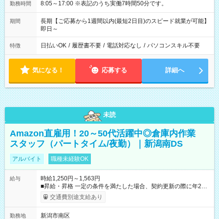
8:05～17:00 ※表記のうち実働7時間50分です。
勤務時間
長期【ご応募から1週間以内(最短2日目)のスピード就業が可能】
期間
即日～
日払いOK
/
履歴書不要
/
電話対応なし
/
パソコンスキル不要
特徴
気になる！
応募する
詳細へ
未読
Amazon直雇用！20～50代活躍中◎倉庫内作業
スタッフ（パートタイム/夜勤）｜新潟南DS
アルバイト
職種未経験OK
時給1,250円～1,563円
給与
■昇給・昇格 一定の条件を満たした場合、契約更新の際に年2回
まで昇給の機会があります。 ■正社員登用制度あり ※月末締/翌
交通費別途支給あり
月25日支払い ※時間外手当、別途支給 ※深夜割増賃金 (22:00～
翌5:00までは時給が25%UPします) ☆給与前払い制度有！
新潟市南区
勤務地
☆Amazon直雇用で安定して働けます！ 【試用期間】試用期間