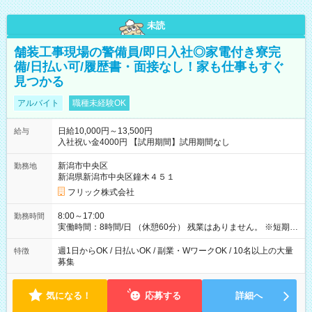
未読
舗装工事現場の警備員/即日入社◎家電付き寮完
備/日払い可/履歴書・面接なし！家も仕事もすぐ
見つかる
アルバイト
職種未経験OK
日給10,000円～13,500円
給与
入社祝い金4000円 【試用期間】試用期間なし
新潟市中央区
勤務地
新潟県新潟市中央区鐘木４５１
フリック株式会社
8:00～17:00
勤務時間
実働時間：8時間/日 （休憩60分） 残業はありません。 ※短期の
募集は行っておりません。予めご了承くださいませ。
週1日からOK / 日払いOK / 副業・WワークOK / 10名以上の大量
特徴
募集
気になる！
応募する
詳細へ