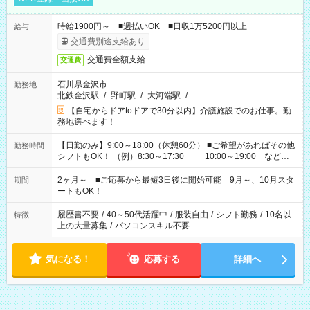
時給1900円～ ■週払いOK ■日収1万5200円以上
給与
交通費別途支給あり
交通費全額支給
交通費
石川県金沢市
勤務地
北鉄金沢駅
/
野町駅
/
大河端駅
/
…
【自宅からドアtoドアで30分以内】介護施設でのお仕事。勤
務地選べます！
【日勤のみ】9:00～18:00（休憩60分） ■ご希望があればその他
勤務時間
シフトもOK！ （例）8:30～17:30 10:00～19:00 など
「家族とお休みを合わせたい」 「できれば残業はしたくない」
など、あなたのご希望に沿ったお仕事をご紹介します！ ※Wワ
2ヶ月～ ■ご応募から最短3日後に開始可能 9月～、10月スタ
期間
ーク希望の方へ 今ご覧のお仕事で希望する勤務時間と、もう1つ
ートもOK！
のお仕事の勤務時間。 合計で週40時間を超える場合は応募でき
ません
履歴書不要
/
40～50代活躍中
/
服装自由
/
シフト勤務
/
10名以
特徴
上の大量募集
/
パソコンスキル不要
気になる！
応募する
詳細へ