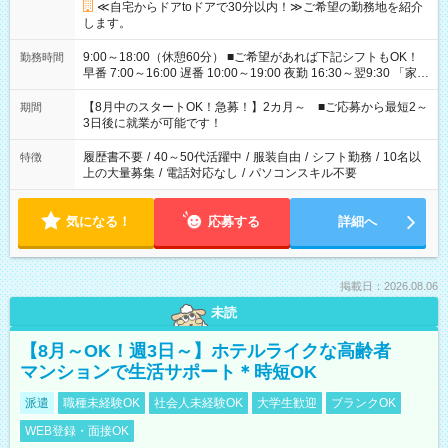
≪自宅からドアtoドアで30分以内！≫ご希望の勤務地を紹介
します。
9:00～18:00（休憩60分） ■ご希望があれば下記シフトもOK！
勤務時間
早番 7:00～16:00 遅番 10:00～19:00 夜勤 16:30～翌9:30 「家族
と休みを合わせたい」 「余裕を持って夕飯の準備がしたい」
「できれば残業はしたくない」 など、ご希望を教えてください
【8月中のスタートOK！急募！】2カ月～ ■ご応募から最短2～
期間
ね。 ※Wワーク希望の方へ 今ご覧のお仕事で希望する勤務時間
3日後に就業が可能です！
と、もう1つのお仕事の勤務時間。 合計で週40時間を超える場
合は応募できません。
履歴書不要
/
40～50代活躍中
/
服装自由
/
シフト勤務
/
10名以
特徴
上の大量募集
/
電話対応なし
/
パソコンスキル不要
気になる！
応募する
詳細へ
掲載日：2026.08.06
未読
【8月～OK！週3日～】ホテルライクな高齢者
マンションで生活サポート＊時短OK
派遣
職種未経験OK
社会人未経験OK
大学生歓迎
ブランクOK
WEB登録・面接OK