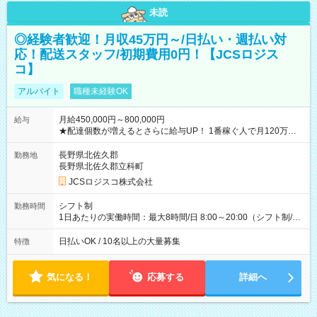
未読
◎経験者歓迎！月収45万円～/日払い・週払い対
応！配送スタッフ/初期費用0円！【JCSロジス
コ】
アルバイト
職種未経験OK
月給450,000円～800,000円
給与
★配達個数が増えるとさらに給与UP！ 1番稼ぐ人で月120万ほ
ど！ ・主要都市エリア 月収55万円／週5日稼働 月収65万~112
万円／週6日稼働 ・地方郊外エリア 月収40万円／週5日稼働 月
長野県北佐久郡
勤務地
収40万円~50万円／週6日稼働 ＜モデルイメージ＞ ■月収50万
長野県北佐久郡立科町
円 (27歳男性/江東区在住)※元建築関係 1日150個配達×25日勤務
JCSロジスコ株式会社
(日休み) ■月収80万円(43歳男性/墨田区在住)※元営業 1日200個
配達×25日勤務(月休み) 【試用期間】試用期間なし
シフト制
勤務時間
1日あたりの実働時間：最大8時間/日 8:00～20:00（シフト制/実
働8時間） ※週5日勤務（場所次第では週4も有り） ※配達状況
によって時間外での勤務可能性有り ※案件により多少の前後あ
日払いOK / 10名以上の大量募集
特徴
り ※配達が完了次第、帰社OKです
気になる！
応募する
詳細へ