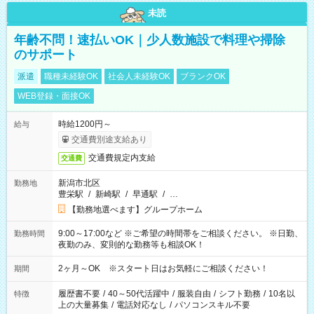
未読
年齢不問！速払いOK｜少人数施設で料理や掃除
のサポート
派遣
職種未経験OK
社会人未経験OK
ブランクOK
WEB登録・面接OK
時給1200円～
給与
交通費別途支給あり
交通費規定内支給
交通費
新潟市北区
勤務地
豊栄駅
/
新崎駅
/
早通駅
/
…
【勤務地選べます】グループホーム
9:00～17:00など ※ご希望の時間帯をご相談ください。 ※日勤、
勤務時間
夜勤のみ、変則的な勤務等も相談OK！
2ヶ月～OK ※スタート日はお気軽にご相談ください！
期間
履歴書不要
/
40～50代活躍中
/
服装自由
/
シフト勤務
/
10名以
特徴
上の大量募集
/
電話対応なし
/
パソコンスキル不要