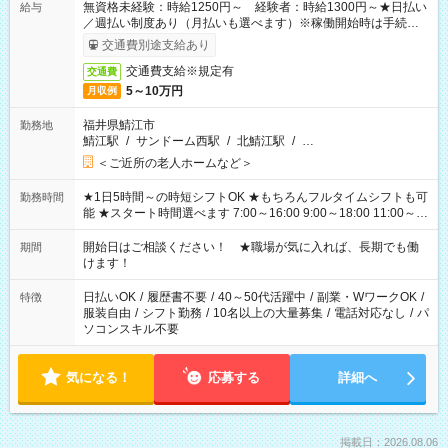
無資格未経験：時給1250円～ 経験者：時給1300円～★日払い
給与
／週払い制度あり（月払いも選べます）※稼働開始時は手続き完
了次第のお支払いとなります。
交通費別途支給あり
交通費支給※規定有
交通費
5～10万円
月収例
福井県鯖江市
勤務地
鯖江駅
/
サンドーム西駅
/
北鯖江駅
/
…
＜ご近所の老人ホームなど＞
★1日5時間～の時短シフトOK ★もちろんフルタイムシフトも可
勤務時間
能 ★スタート時間選べます 7:00～16:00 9:00～18:00 11:00～
20:00 など 残業なし！ ※Wワークの場合、他のお仕事と合わせ
週40時間超の就業はご案内できません ※法令に基づき、週20時
開始日はご相談ください！ ★職場が気に入れば、長期でも働
期間
間以上勤務は社会保険への加入対象となります ※労働者派遣法
けます！
（日雇い派遣の原則禁止）により、短時間・短期間の就業はご
案内が難しい場合があります
日払いOK
/
履歴書不要
/
40～50代活躍中
/
副業・WワークOK
/
特徴
服装自由
/
シフト勤務
/
10名以上の大量募集
/
電話対応なし
/
パ
ソコンスキル不要
気になる！
応募する
詳細へ
掲載日：2026.08.06