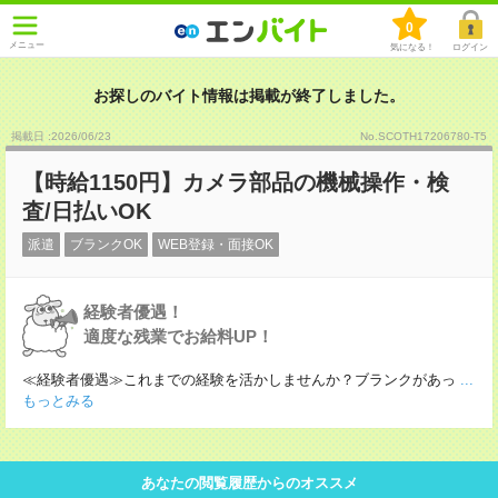
0
メニュー
気になる！
ログイン
お探しのバイト情報は掲載が終了しました。
掲載日 :2026
/
06
/
23
No.SCOTH17206780-T5
【時給1150円】カメラ部品の機械操作・検
査/日払いOK
派遣
ブランクOK
WEB登録・面接OK
経験者優遇！
適度な残業でお給料UP！
≪経験者優遇≫これまでの経験を活かしませんか？ブランクがあっ
...
もっとみる
あなたの閲覧履歴からのオススメ