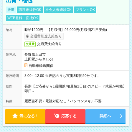
出荷・梱包
派遣
職種未経験OK
社会人未経験OK
ブランクOK
WEB登録・面接OK
時給1200円 【月収例】96,000円(月収例21日実働)
給与
交通費別途支給あり
交通費支給有り
交通費
長野県上田市
勤務地
上田駅から車15分
自動車輸送関係
8:00～12:00 ※表記のうち実働3時間50分です。
勤務時間
長期【ご応募から1週間以内(最短2日目)のスピード就業が可能】
期間
即日～
履歴書不要
/
電話対応なし
/
パソコンスキル不要
特徴
気になる！
応募する
詳細へ