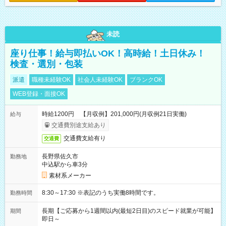
未読
座り仕事！給与即払いOK！高時給！土日休み！
検査・選別・包装
派遣
職種未経験OK
社会人未経験OK
ブランクOK
WEB登録・面接OK
時給1200円 【月収例】201,000円(月収例21日実働)
給与
交通費別途支給あり
交通費支給有り
交通費
長野県佐久市
勤務地
中込駅から車3分
素材系メーカー
8:30～17:30 ※表記のうち実働8時間です。
勤務時間
長期【ご応募から1週間以内(最短2日目)のスピード就業が可能】
期間
即日～