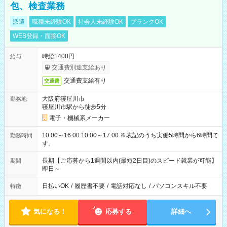
包、検査業務
派遣
職種未経験OK
社会人未経験OK
ブランクOK
WEB登録・面接OK
時給1400円
給与
交通費別途支給あり
交通費支給有り
交通費
大阪府寝屋川市
勤務地
寝屋川市駅から徒歩5分
電子・機械系メーカー
10:00～16:00 10:00～17:00 ※表記のうち実働5時間から6時間で
勤務時間
す。
長期【ご応募から1週間以内(最短2日目)のスピード就業が可能】
期間
即日～
日払いOK
/
履歴書不要
/
電話対応なし
/
パソコンスキル不要
特徴
気になる！
応募する
詳細へ