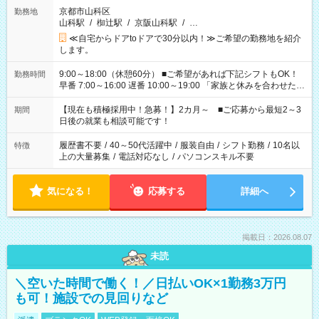
京都市山科区
勤務地
山科駅
/
椥辻駅
/
京阪山科駅
/
…
≪自宅からドアtoドアで30分以内！≫ご希望の勤務地を紹介
します。
9:00～18:00（休憩60分） ■ご希望があれば下記シフトもOK！
勤務時間
早番 7:00～16:00 遅番 10:00～19:00 「家族と休みを合わせた
い」 「余裕を持って夕飯の準備がしたい」 「できれば残業はし
たくない」 など、ご希望を教えてくださいね。 ※Wワーク希望
【現在も積極採用中！急募！】2カ月～ ■ご応募から最短2～3
期間
の方へ 今ご覧のお仕事で希望する勤務時間と、もう1つのお仕事
日後の就業も相談可能です！
の勤務時間。 合計で週40時間を超える場合は応募できません。
履歴書不要
/
40～50代活躍中
/
服装自由
/
シフト勤務
/
10名以
特徴
上の大量募集
/
電話対応なし
/
パソコンスキル不要
気になる！
応募する
詳細へ
掲載日：2026.08.07
未読
＼空いた時間で働く！／日払いOK×1勤務3万円
も可！施設での見回りなど