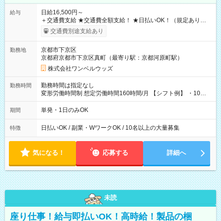
日給16,500円～
給与
＋交通費支給 ★交通費全額支給！ ★日払いOK！（規定あり） ┗
働いたその日に現金GET♪ お仕事後はコンビニATMから 日払
交通費別途支給あり
い分を引き落とせます！ 【試用期間】試用期間なし
京都市下京区
勤務地
京都府京都市下京区真町（最寄り駅：京都河原町駅）
株式会社ワンベルウッズ
勤務時間は指定なし
勤務時間
変形労働時間制 想定労働時間160時間/月 【シフト例】 ・10：
00～20：00
単発・1日のみOK
期間
日払いOK / 副業・WワークOK / 10名以上の大量募集
特徴
気になる！
応募する
詳細へ
未読
座り仕事！給与即払いOK！高時給！製品の梱