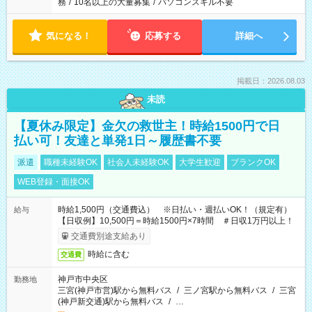
務
/
10名以上の大量募集
/
パソコンスキル不要
気になる！
応募する
詳細へ
掲載日：2026.08.03
未読
【夏休み限定】金欠の救世主！時給1500円で日
払い可！友達と単発1日～履歴書不要
派遣
職種未経験OK
社会人未経験OK
大学生歓迎
ブランクOK
WEB登録・面接OK
時給1,500円（交通費込） ※日払い・週払いOK！（規定有）
給与
【日収例】10,500円＝時給1500円×7時間 ＃日収1万円以上！
交通費別途支給あり
時給に含む
交通費
神戸市中央区
勤務地
三宮(神戸市営)駅から無料バス
/
三ノ宮駅から無料バス
/
三宮
(神戸新交通)駅から無料バス
/
…