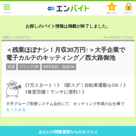
0
メニュー
気になる！
ログイン
お探しのバイト情報は掲載が終了しました。
掲載日 :2026
/
07
/
23
No.AHTWAL7711kyo
＜残業ほぼナシ！月収30万円↑＞大手企業で
電子カルテのキッティング／西大路御池
派遣
ブランクOK
WEB登録・面接OK
《7月スタート！》《駅スグ！自転車通勤もOK！》
《食堂完備！ランチに便利！》
大手グループ医療システム会社にて、キッティング作業のお仕事で
...
もっとみる
あなたの閲覧履歴からのオススメ