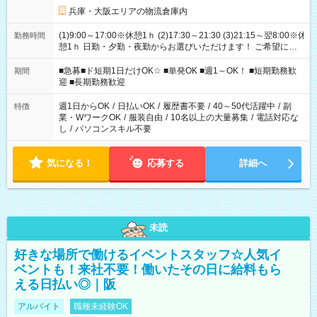
兵庫・大阪エリアの物流倉庫内
(1)9:00～17:00※休憩1ｈ (2)17:30～21:30 (3)21:15～翌8:00※休
勤務時間
憩1ｈ 日勤・夕勤・夜勤からお選びいただけます！ ご希望に合
わせて働けるお仕事です(*^^*) 【その他選べる勤務時間】 8-17
時/9-17時/9-18時/10-18時/11-21時/18-22時/20-翌4時/21-翌5
■急募■ド短期1日だけOK☆ ■単発OK ■週1～OK！ ■短期勤務歓
期間
時/22-翌6時/0-翌8時 ご自身のご都合で選んで頂ける完全自由シ
迎 ■長期勤務歓迎
フト！
週1日からOK
/
日払いOK
/
履歴書不要
/
40～50代活躍中
/
副
特徴
業・WワークOK
/
服装自由
/
10名以上の大量募集
/
電話対応な
し
/
パソコンスキル不要
気になる！
応募する
詳細へ
未読
好きな場所で働けるイベントスタッフ☆人気イ
ベントも！来社不要！働いたその日に給料もら
える日払い◎｜阪
アルバイト
職種未経験OK