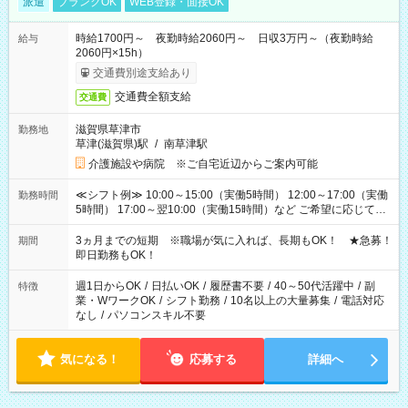
派遣
ブランクOK
WEB登録・面接OK
時給1700円～ 夜勤時給2060円～ 日収3万円～（夜勤時給
給与
2060円×15h）
交通費別途支給あり
交通費全額支給
交通費
滋賀県草津市
勤務地
草津(滋賀県)駅
/
南草津駅
介護施設や病院 ※ご自宅近辺からご案内可能
≪シフト例≫ 10:00～15:00（実働5時間） 12:00～17:00（実働
勤務時間
5時間） 17:00～翌10:00（実働15時間）など ご希望に応じて、
働く時間は調整できます！ お気軽に担当へ相談ください！
3ヵ月までの短期 ※職場が気に入れば、長期もOK！ ★急募！
期間
即日勤務もOK！
週1日からOK
/
日払いOK
/
履歴書不要
/
40～50代活躍中
/
副
特徴
業・WワークOK
/
シフト勤務
/
10名以上の大量募集
/
電話対応
なし
/
パソコンスキル不要
気になる！
応募する
詳細へ