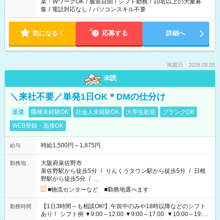
業・WワークOK
/
服装自由
/
シフト勤務
/
10名以上の大量募
集
/
電話対応なし
/
パソコンスキル不要
気になる！
応募する
詳細へ
掲載日：2026.08.05
未読
＼来社不要／単発1日OK＊DMの仕分け
派遣
職種未経験OK
社会人未経験OK
大学生歓迎
ブランクOK
WEB登録・面接OK
時給1,500円～1,875円
給与
大阪府泉佐野市
勤務地
泉佐野駅から徒歩5分
/
りんくうタウン駅から徒歩5分
/
日根
野駅から徒歩5分
/
…
■物流センターなど ■勤務地選べます
【1日3時間～も相談OK!】午前中のみや18時以降などのシフト
勤務時間
あり！ シフト例 ▼9:00～12:00 ▼9:00～17:00 ▼10:00～19:00