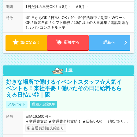
▼18:00～21:00
1日だけの単発OK！＃8月～ ＃9月～
期間
週1日からOK
/
日払いOK
/
40～50代活躍中
/
副業・Wワーク
特徴
OK
/
服装自由
/
シフト勤務
/
10名以上の大量募集
/
電話対応な
し
/
パソコンスキル不要
気になる！
応募する
詳細へ
未読
好きな場所で働けるイベントスタッフ☆人気イ
ベントも！来社不要！働いたその日に給料もら
える日払い◎｜阪
アルバイト
職種未経験OK
日給16,500円～
給与
＋交通費支給 ★交通費全額支給！ ★日払いOK！（規定あり） ┗
働いたその日に現金GET♪ お仕事後はコンビニATMから 日払
交通費別途支給あり
い分を引き落とせます！ 【試用期間】試用期間なし