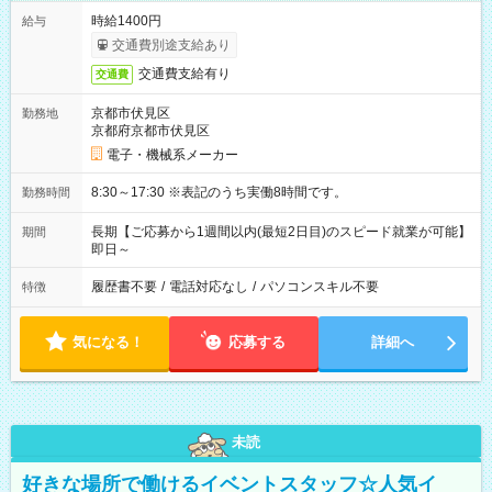
時給1400円
給与
交通費別途支給あり
交通費支給有り
交通費
京都市伏見区
勤務地
京都府京都市伏見区
電子・機械系メーカー
8:30～17:30 ※表記のうち実働8時間です。
勤務時間
長期【ご応募から1週間以内(最短2日目)のスピード就業が可能】
期間
即日～
履歴書不要
/
電話対応なし
/
パソコンスキル不要
特徴
気になる！
応募する
詳細へ
未読
好きな場所で働けるイベントスタッフ☆人気イ