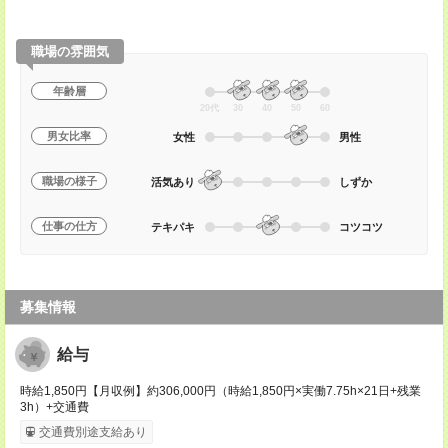
職場の雰囲気
年齢層
20代
30
40
50
60
男女比率
女性
男性
職場の様子
活気あり
しずか
仕事の仕方
テキパキ
コツコツ
募集情報
給与
時給1,850円【月収例】約306,000円（時給1,850円×実働7.75h×21日+残業
3h）+交通費
交通費別途支給あり