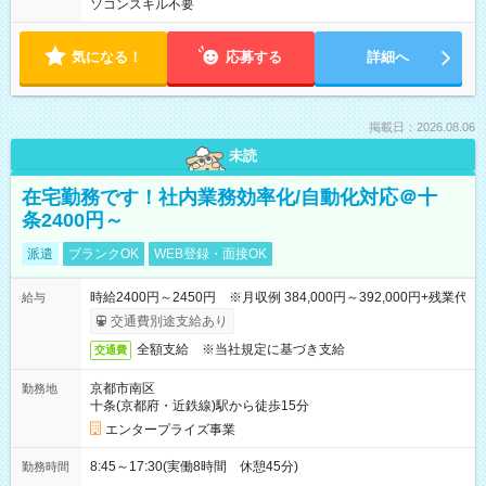
ソコンスキル不要
気になる！
応募する
詳細へ
掲載日：2026.08.06
未読
在宅勤務です！社内業務効率化/自動化対応＠十
条2400円～
派遣
ブランクOK
WEB登録・面接OK
時給2400円～2450円 ※月収例 384,000円～392,000円+残業代
給与
交通費別途支給あり
全額支給 ※当社規定に基づき支給
交通費
京都市南区
勤務地
十条(京都府・近鉄線)駅から徒歩15分
エンタープライズ事業
8:45～17:30(実働8時間 休憩45分)
勤務時間