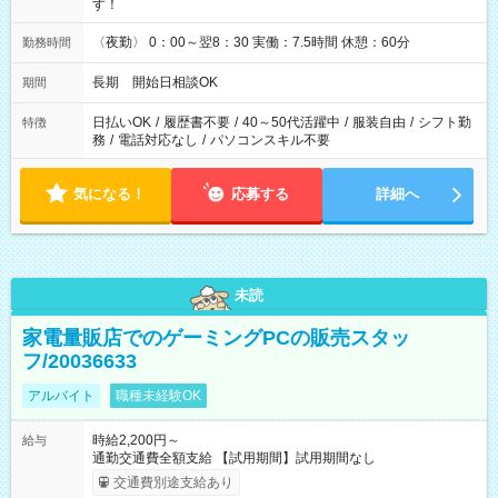
す！
〈夜勤〉 0：00～翌8：30 実働：7.5時間 休憩：60分
勤務時間
長期 開始日相談OK
期間
日払いOK
/
履歴書不要
/
40～50代活躍中
/
服装自由
/
シフト勤
特徴
務
/
電話対応なし
/
パソコンスキル不要
気になる！
応募する
詳細へ
未読
家電量販店でのゲーミングPCの販売スタッ
フ/20036633
アルバイト
職種未経験OK
時給2,200円～
給与
通勤交通費全額支給 【試用期間】試用期間なし
交通費別途支給あり