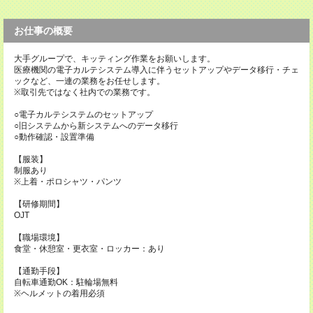
お仕事の概要
大手グループで、キッティング作業をお願いします。
医療機関の電子カルテシステム導入に伴うセットアップやデータ移行・チェ
ックなど、一連の業務をお任せします。
※取引先ではなく社内での業務です。
○電子カルテシステムのセットアップ
○旧システムから新システムへのデータ移行
○動作確認・設置準備
【服装】
制服あり
※上着・ポロシャツ・パンツ
【研修期間】
OJT
【職場環境】
食堂・休憩室・更衣室・ロッカー：あり
【通勤手段】
自転車通勤OK：駐輪場無料
※ヘルメットの着用必須