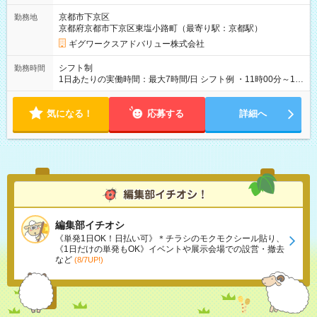
京都市下京区
勤務地
京都府京都市下京区東塩小路町（最寄り駅：京都駅）
ギグワークスアドバリュー株式会社
シフト制
勤務時間
1日あたりの実働時間：最大7時間/日 シフト例 ・11時00分～19
時00分
気になる！
応募する
詳細へ
編集部イチオシ
《単発1日OK！日払い可》＊チラシのモクモクシール貼り、
《1日だけの単発もOK》イベントや展示会場での設営・撤去
など
(8/7UP!)