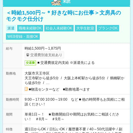
未読
＜時給1,500円～＊好きな時にお仕事＞文房具の
モクモク仕分け
派遣
職種未経験OK
社会人未経験OK
大学生歓迎
ブランクOK
WEB登録・面接OK
時給1,500円～1,875円
給与
交通費別途支給あり
■ 交通費規定内支給 ※派遣先による
交通費
大阪市天王寺区
勤務地
天王寺駅から徒歩5分
/
大阪上本町駅から徒歩5分
/
鶴橋駅か
ら徒歩5分
/
…
■物流センターなど ■勤務地選べます
9:00～17:00 10:00～19:00 など ■ 他の時間帯もお気軽にご相
勤務時間
談ください！
単発1日～！ ★勤務開始日や期間はお気軽にご相談くださ
期間
い！ ＃8月～ ＃9月～
週1日からOK
/
日払いOK
/
履歴書不要
/
40～50代活躍中
/
副
特徴