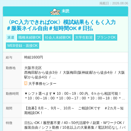
掲載日：2026.08.06
未読
〈PC入力できればOK〉模試結果もくもく入力
＃服装ネイル自由＃短時間OK＃日払
派遣
職種未経験OK
社会人未経験OK
大学生歓迎
ブランクOK
WEB登録・面接OK
時給1600円
給与
大阪市北区
勤務地
西梅田駅から徒歩3分
/
大阪梅田(阪神線)駅から徒歩4分
/
大阪
駅から徒歩4分
/
…
大手事務センター
▼シフト選べます▼ 10：00～19：00 内、6ｈから相談可能！
勤務時間
＊10：00～16：00 ＊10：00～17：00 ＊10：00～18：00 ＊
11：00～19：00 ＊12：00～19：00 ＊13：00～19：00
【急募】8月～、9月～、10月～ ご相談OKです ＃2カ月～短
期間
期相談OK！
日払いOK
/
履歴書不要
/
40～50代活躍中
/
副業・WワークOK
/
特徴
服装自由
/
シフト勤務
/
10名以上の大量募集
/
電話対応なし
/
パ