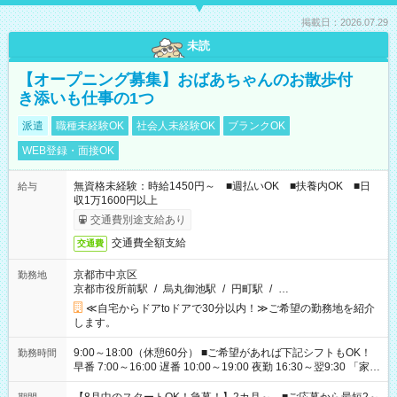
掲載日：2026.07.29
未読
【オープニング募集】おばあちゃんのお散歩付
き添いも仕事の1つ
派遣
職種未経験OK
社会人未経験OK
ブランクOK
WEB登録・面接OK
無資格未経験：時給1450円～ ■週払いOK ■扶養内OK ■日
給与
収1万1600円以上
交通費別途支給あり
交通費全額支給
交通費
京都市中京区
勤務地
京都市役所前駅
/
烏丸御池駅
/
円町駅
/
…
≪自宅からドアtoドアで30分以内！≫ご希望の勤務地を紹介
します。
9:00～18:00（休憩60分） ■ご希望があれば下記シフトもOK！
勤務時間
早番 7:00～16:00 遅番 10:00～19:00 夜勤 16:30～翌9:30 「家族
と休みを合わせたい」 「余裕を持って夕飯の準備がしたい」
「できれば残業はしたくない」 など、ご希望を教えてください