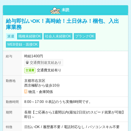
未読
給与即払いOK！高時給！土日休み！梱包、入出
庫業務
派遣
職種未経験OK
社会人未経験OK
ブランクOK
WEB登録・面接OK
時給1400円
給与
交通費別途支給あり
交通費支給有り
交通費
京都市右京区
勤務地
西京極駅から徒歩10分
物流・倉庫関係
8:00～17:00 ※表記のうち実働8時間です。
勤務時間
長期【ご応募から1週間以内(最短2日目)のスピード就業が可能】
期間
即日～
日払いOK
/
履歴書不要
/
電話対応なし
/
パソコンスキル不要
特徴