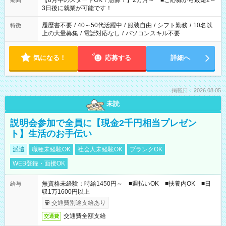
【8月中のスタートOK！急募！】2カ月～ ■ご応募から最短2～
期間
ね。 ※Wワーク希望の方へ 今ご覧のお仕事で希望する勤務時間
3日後に就業が可能です！
と、もう1つのお仕事の勤務時間。 合計で週40時間を超える場
合は応募できません。
履歴書不要
/
40～50代活躍中
/
服装自由
/
シフト勤務
/
10名以
特徴
上の大量募集
/
電話対応なし
/
パソコンスキル不要
気になる！
応募する
詳細へ
掲載日：2026.08.05
未読
説明会参加で全員に【現金2千円相当プレゼン
ト】生活のお手伝い
派遣
職種未経験OK
社会人未経験OK
ブランクOK
WEB登録・面接OK
無資格未経験：時給1450円～ ■週払いOK ■扶養内OK ■日
給与
収1万1600円以上
交通費別途支給あり
交通費全額支給
交通費