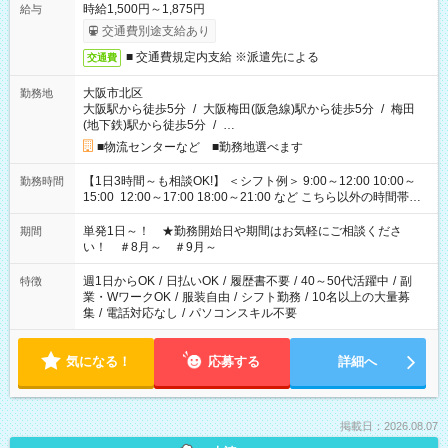
時給1,500円～1,875円
給与
交通費別途支給あり
■ 交通費規定内支給 ※派遣先による
交通費
大阪市北区
勤務地
大阪駅から徒歩5分
/
大阪梅田(阪急線)駅から徒歩5分
/
梅田
(地下鉄)駅から徒歩5分
/
…
■物流センターなど ■勤務地選べます
【1日3時間～も相談OK!】 ＜シフト例＞ 9:00～12:00 10:00～
勤務時間
15:00 12:00～17:00 18:00～21:00 など こちら以外の時間帯も
お気軽にご相談ください！
単発1日～！ ★勤務開始日や期間はお気軽にご相談くださ
期間
い！ ＃8月～ ＃9月～
週1日からOK
/
日払いOK
/
履歴書不要
/
40～50代活躍中
/
副
特徴
業・WワークOK
/
服装自由
/
シフト勤務
/
10名以上の大量募
集
/
電話対応なし
/
パソコンスキル不要
気になる！
応募する
詳細へ
掲載日：2026.08.07