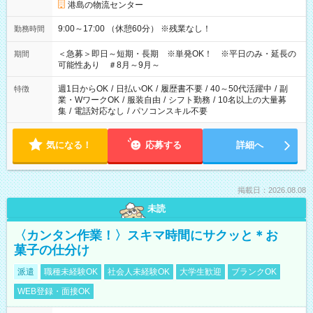
港島の物流センター
9:00～17:00 （休憩60分） ※残業なし！
勤務時間
＜急募＞即日～短期・長期 ※単発OK！ ※平日のみ・延長の
期間
可能性あり ＃8月～9月～
週1日からOK
/
日払いOK
/
履歴書不要
/
40～50代活躍中
/
副
特徴
業・WワークOK
/
服装自由
/
シフト勤務
/
10名以上の大量募
集
/
電話対応なし
/
パソコンスキル不要
気になる！
応募する
詳細へ
掲載日：2026.08.08
未読
〈カンタン作業！〉スキマ時間にサクッと＊お
菓子の仕分け
派遣
職種未経験OK
社会人未経験OK
大学生歓迎
ブランクOK
WEB登録・面接OK