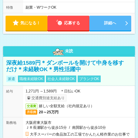
16:30 【火木】：8:45～19:00 週3日～OK、シフト制 ※扶養内
勤務OK ※月1回～2回程度、日曜日出勤をお願いします。 ※時間
副業・WワークOK
特徴
内にて5時間～のシフト組み合わせ※固定シフトではございませ
ん。
気になる！
応募する
詳細へ
未読
深夜給1589円＊ダンボールを開けて中身を移す
だけ＊未経験OK＊男性活躍中
派遣
職種未経験OK
社会人未経験OK
ブランクOK
1,271円 ～1,589円 ＊日払いOK
給与
交通費別途支給あり
嬉しい全額支給（社内規定あり）
交通費
20～25万円
月収例
大阪府東大阪市
勤務地
ＪＲ長瀬駅から徒歩15分
/
南巽駅から徒歩10分
大手スーパーの食品加工の工場でかんたん軽作業のお仕事で