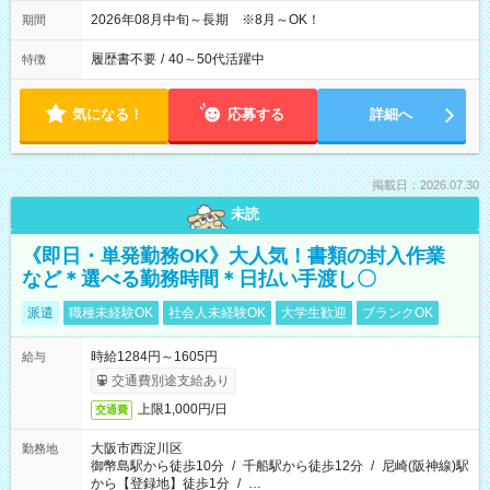
2026年08月中旬～長期 ※8月～OK！
期間
履歴書不要
/
40～50代活躍中
特徴
気になる！
応募する
詳細へ
掲載日：2026.07.30
未読
《即日・単発勤務OK》大人気！書類の封入作業
など＊選べる勤務時間＊日払い手渡し〇
派遣
職種未経験OK
社会人未経験OK
大学生歓迎
ブランクOK
時給1284円～1605円
給与
交通費別途支給あり
上限1,000円/日
交通費
大阪市西淀川区
勤務地
御幣島駅から徒歩10分
/
千船駅から徒歩12分
/
尼崎(阪神線)駅
から【登録地】徒歩1分
/
…