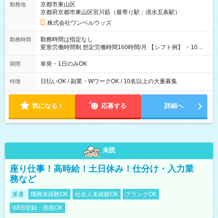
京都市東山区
勤務地
京都府京都市東山区宮川筋（最寄り駅：清水五条駅）
株式会社ワンベルウッズ
勤務時間は指定なし
勤務時間
変形労働時間制 想定労働時間160時間/月 【シフト例】 ・10：
00～20：00
単発・1日のみOK
期間
日払いOK / 副業・WワークOK / 10名以上の大量募集
特徴
気になる！
応募する
詳細へ
未読
座り仕事！高時給！土日休み！仕分け・入力業
務など
派遣
職種未経験OK
社会人未経験OK
ブランクOK
WEB登録・面接OK