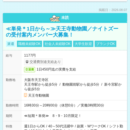
掲載日：2026.08.07
未読
≪単発＊1日から～≫天王寺動物園／ナイトズー
の受付案内メンバー大募集！
派遣
職種未経験OK
社会人未経験OK
大学生歓迎
ブランクOK
1177円
給与
交通費別途支給あり
1日450円迄の実費を支給
交通費
大阪市天王寺区
勤務地
天王寺駅から徒歩5分
/
動物園前駅から徒歩5分
/
新今宮駅か
ら徒歩5分
天王寺動物園
16時30分～20時00分（休憩0分）／実働3時間30分
勤務時間
≪短期＊単発≫ 8・9・10月限定！
期間
週1日からOK
/
40～50代活躍中
/
副業・WワークOK
/
シフト勤
特徴