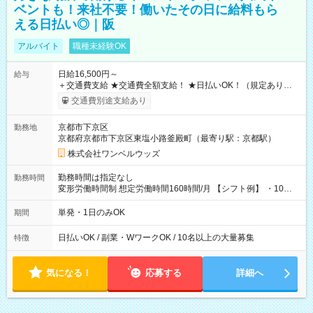
ベントも！来社不要！働いたその日に給料もら
える日払い◎｜阪
アルバイト
職種未経験OK
日給16,500円～
給与
＋交通費支給 ★交通費全額支給！ ★日払いOK！（規定あり） ┗
働いたその日に現金GET♪ お仕事後はコンビニATMから 日払
交通費別途支給あり
い分を引き落とせます！ 【試用期間】試用期間なし
京都市下京区
勤務地
京都府京都市下京区東塩小路釜殿町（最寄り駅：京都駅）
株式会社ワンベルウッズ
勤務時間は指定なし
勤務時間
変形労働時間制 想定労働時間160時間/月 【シフト例】 ・10：
00～20：00
単発・1日のみOK
期間
日払いOK / 副業・WワークOK / 10名以上の大量募集
特徴
気になる！
応募する
詳細へ