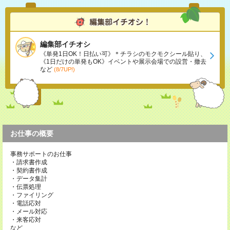
編集部イチオシ
《単発1日OK！日払い可》＊チラシのモクモクシール貼り、
《1日だけの単発もOK》イベントや展示会場での設営・撤去
など
(8/7UP!)
お仕事の概要
事務サポートのお仕事
・請求書作成
・契約書作成
・データ集計
・伝票処理
・ファイリング
・電話応対
・メール対応
・来客応対
など