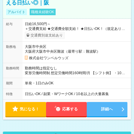
える日払い◎｜阪
アルバイト
職種未経験OK
日給16,500円～
給与
＋交通費支給 ★交通費全額支給！ ★日払いOK！（規定あり） ┗
働いたその日に現金GET♪ お仕事後はコンビニATMから 日払
交通費別途支給あり
い分を引き落とせます！ 【試用期間】試用期間なし
大阪市中央区
勤務地
大阪府大阪市中央区難波（最寄り駅：難波駅）
株式会社ワンベルウッズ
勤務時間は指定なし
勤務時間
変形労働時間制 想定労働時間160時間/月 【シフト例】 ・10：
00～20：00
単発・1日のみOK
期間
日払いOK / 副業・WワークOK / 10名以上の大量募集
特徴
気になる！
応募する
詳細へ