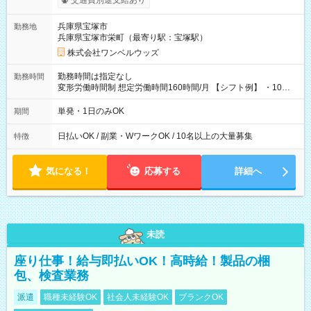
交通費別途支給あり
い分を引き落とせます！ 【試用期間】試用期間なし
兵庫県宝塚市
勤務地
兵庫県宝塚市栄町（最寄り駅：宝塚駅）
株式会社ワンベルウッズ
勤務時間は指定なし
勤務時間
変形労働時間制 想定労働時間160時間/月 【シフト例】 ・10：
00～20：00
単発・1日のみOK
期間
日払いOK / 副業・WワークOK / 10名以上の大量募集
特徴
気になる！
応募する
詳細へ
未読
座り仕事！給与即払いOK！高時給！製品の梱
包、検査業務
派遣
職種未経験OK
社会人未経験OK
ブランクOK