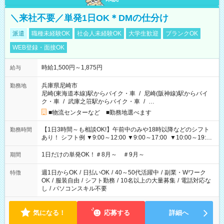
＼来社不要／単発1日OK＊DMの仕分け
派遣
職種未経験OK
社会人未経験OK
大学生歓迎
ブランクOK
WEB登録・面接OK
時給1,500円～1,875円
給与
兵庫県尼崎市
勤務地
尼崎(東海道本線)駅からバイク・車
/
尼崎(阪神線)駅からバイ
ク・車
/
武庫之荘駅からバイク・車
/
…
■物流センターなど ■勤務地選べます
【1日3時間～も相談OK!】午前中のみや18時以降などのシフト
勤務時間
あり！ シフト例 ▼9:00～12:00 ▼9:00～17:00 ▼10:00～19:00
▼18:00～21:00
1日だけの単発OK！＃8月～ ＃9月～
期間
週1日からOK
/
日払いOK
/
40～50代活躍中
/
副業・Wワーク
特徴
OK
/
服装自由
/
シフト勤務
/
10名以上の大量募集
/
電話対応な
し
/
パソコンスキル不要
気になる！
応募する
詳細へ