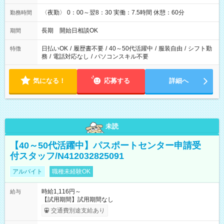
〈夜勤〉 0：00～翌8：30 実働：7.5時間 休憩：60分
勤務時間
長期 開始日相談OK
期間
日払いOK
/
履歴書不要
/
40～50代活躍中
/
服装自由
/
シフト勤
特徴
務
/
電話対応なし
/
パソコンスキル不要
気になる！
応募する
詳細へ
未読
【40～50代活躍中】パスポートセンター申請受
付スタッフ/N412032825091
アルバイト
職種未経験OK
時給1,116円～
給与
【試用期間】試用期間なし
交通費別途支給あり