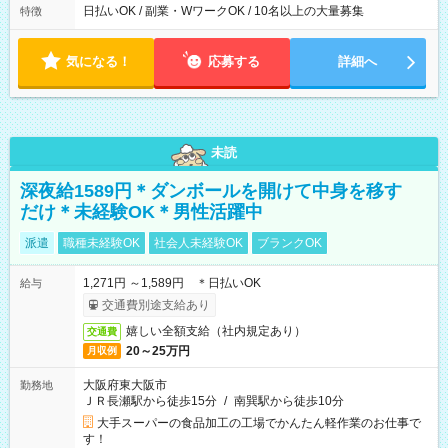
日払いOK / 副業・WワークOK / 10名以上の大量募集
特徴
気になる！
応募する
詳細へ
未読
深夜給1589円＊ダンボールを開けて中身を移す
だけ＊未経験OK＊男性活躍中
派遣
職種未経験OK
社会人未経験OK
ブランクOK
1,271円 ～1,589円 ＊日払いOK
給与
交通費別途支給あり
嬉しい全額支給（社内規定あり）
交通費
20～25万円
月収例
大阪府東大阪市
勤務地
ＪＲ長瀬駅から徒歩15分
/
南巽駅から徒歩10分
大手スーパーの食品加工の工場でかんたん軽作業のお仕事で
す！