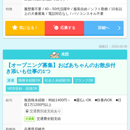
の勤務時間。 合計で週40時間を超える場合は応募できません。
履歴書不要
/
40～50代活躍中
/
服装自由
/
シフト勤務
/
10名以
特徴
上の大量募集
/
電話対応なし
/
パソコンスキル不要
気になる！
応募する
詳細へ
掲載日：2026.08.08
未読
【オープニング募集】おばあちゃんのお散歩付
き添いも仕事の1つ
派遣
職種未経験OK
社会人未経験OK
ブランクOK
WEB登録・面接OK
無資格未経験：時給1400円～ ■週払いOK ■扶養内OK ■日
給与
収1万1200円以上
交通費別途支給あり
交通費全額支給
交通費
兵庫県尼崎市
勤務地