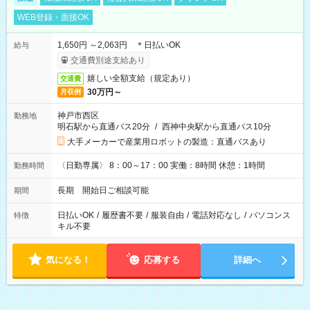
WEB登録・面接OK
1,650円 ～2,063円 ＊日払いOK
給与
交通費別途支給あり
嬉しい全額支給（規定あり）
交通費
30万円～
月収例
神戸市西区
勤務地
明石駅から直通バス20分
/
西神中央駅から直通バス10分
大手メーカーで産業用ロボットの製造：直通バスあり
〈日勤専属〉 8：00～17：00 実働：8時間 休憩：1時間
勤務時間
長期 開始日ご相談可能
期間
日払いOK
/
履歴書不要
/
服装自由
/
電話対応なし
/
パソコンス
特徴
キル不要
気になる！
応募する
詳細へ