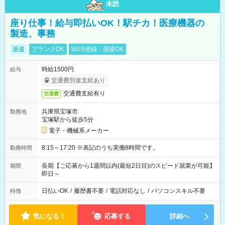
未読
座り仕事！給与即払いOK！駅チカ！医療機器の
製造、事務
派遣
ブランクOK
WEB登録・面接OK
時給1500円
給与
交通費別途支給あり
交通費支給有り
交通費
兵庫県宝塚市
勤務地
宝塚駅から徒歩5分
電子・機械系メーカー
8:15～17:20 ※表記のうち実働8時間です。
勤務時間
長期【ご応募から1週間以内(最短2日目)のスピード就業が可能】
期間
即日～
日払いOK
/
履歴書不要
/
電話対応なし
/
パソコンスキル不要
特徴
気になる！
応募する
詳細へ