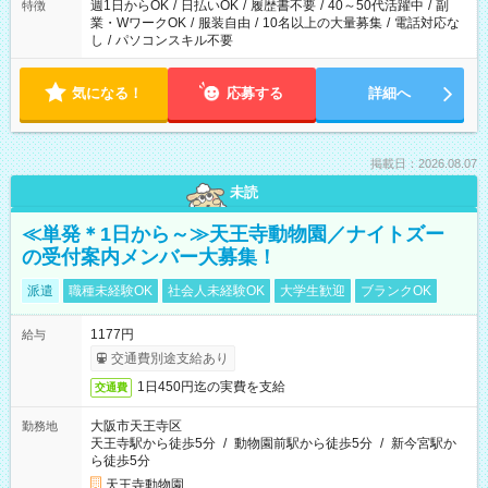
週1日からOK
/
日払いOK
/
履歴書不要
/
40～50代活躍中
/
副
特徴
業・WワークOK
/
服装自由
/
10名以上の大量募集
/
電話対応な
し
/
パソコンスキル不要
気になる！
応募する
詳細へ
掲載日：2026.08.07
未読
≪単発＊1日から～≫天王寺動物園／ナイトズー
の受付案内メンバー大募集！
派遣
職種未経験OK
社会人未経験OK
大学生歓迎
ブランクOK
1177円
給与
交通費別途支給あり
1日450円迄の実費を支給
交通費
大阪市天王寺区
勤務地
天王寺駅から徒歩5分
/
動物園前駅から徒歩5分
/
新今宮駅か
ら徒歩5分
天王寺動物園