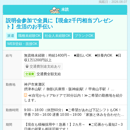
掲載日：2026.08.07
未読
説明会参加で全員に【現金2千円相当プレゼン
ト】生活のお手伝い
派遣
職種未経験OK
社会人未経験OK
ブランクOK
WEB登録・面接OK
無資格未経験：時給1400円～ ■週払いOK ■扶養内OK ■日
給与
収1万1200円以上
交通費別途支給あり
交通費全額支給
交通費
神戸市東灘区
勤務地
摂津本山駅
/
御影(兵庫県・阪神線)駅
/
甲南山手駅
/
…
≪自宅からドアtoドアで30分以内！≫ご希望の勤務地を紹介
します。
9:00～18:00（休憩60分） ■ご希望があれば下記シフトもOK！
勤務時間
早番 7:00～16:00 遅番 10:00～19:00 「家族と休みを合わせた
い」 「余裕を持って夕飯の準備がしたい」 「できれば残業はし
たくない」 など、ご希望を教えてくださいね。 ※Wワーク希望
【現在も積極採用中！急募！】2カ月～ ■ご応募から最短2～3
期間
の方へ 今ご覧のお仕事で希望する勤務時間と、もう1つのお仕事
日後の就業も相談可能です！