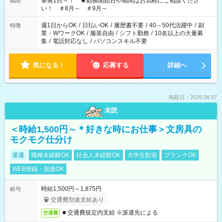
単発1日～！ ★勤務開始日や期間はお気軽にご相談くださ
期間
い！ ＃8月～ ＃9月～
週1日からOK
/
日払いOK
/
履歴書不要
/
40～50代活躍中
/
副
特徴
業・WワークOK
/
服装自由
/
シフト勤務
/
10名以上の大量募
集
/
電話対応なし
/
パソコンスキル不要
気になる！
応募する
詳細へ
掲載日：2026.08.07
未読
＜時給1,500円～＊好きな時にお仕事＞文房具の
モクモク仕分け
派遣
職種未経験OK
社会人未経験OK
大学生歓迎
ブランクOK
WEB登録・面接OK
時給1,500円～1,875円
給与
交通費別途支給あり
■ 交通費規定内支給 ※派遣先による
交通費