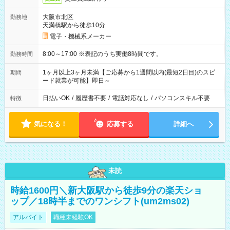
大阪市北区
勤務地
天満橋駅から徒歩10分
電子・機械系メーカー
8:00～17:00 ※表記のうち実働8時間です。
勤務時間
1ヶ月以上3ヶ月未満【ご応募から1週間以内(最短2日目)のスピ
期間
ード就業が可能】即日～
日払いOK
/
履歴書不要
/
電話対応なし
/
パソコンスキル不要
特徴
気になる！
応募する
詳細へ
未読
時給1600円＼新大阪駅から徒歩9分の楽天ショ
ップ／18時半までのワンシフト(um2ms02)
アルバイト
職種未経験OK