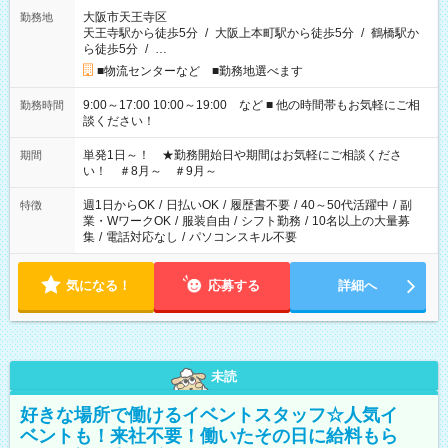
大阪市天王寺区
勤務地
天王寺駅から徒歩5分
/
大阪上本町駅から徒歩5分
/
鶴橋駅か
ら徒歩5分
/
…
■物流センターなど ■勤務地選べます
9:00～17:00 10:00～19:00 など ■ 他の時間帯もお気軽にご相
勤務時間
談ください！
単発1日～！ ★勤務開始日や期間はお気軽にご相談くださ
期間
い！ ＃8月～ ＃9月～
週1日からOK
/
日払いOK
/
履歴書不要
/
40～50代活躍中
/
副
特徴
業・WワークOK
/
服装自由
/
シフト勤務
/
10名以上の大量募
集
/
電話対応なし
/
パソコンスキル不要
気になる！
応募する
詳細へ
未読
好きな場所で働けるイベントスタッフ☆人気イ
ベントも！来社不要！働いたその日に給料もら