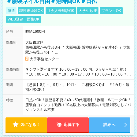
＃服装ネイル自由＃短時間OK＃日払
派遣
職種未経験OK
社会人未経験OK
大学生歓迎
ブランクOK
WEB登録・面接OK
時給1600円
給与
大阪市北区
勤務地
西梅田駅から徒歩3分
/
大阪梅田(阪神線)駅から徒歩4分
/
大阪
駅から徒歩4分
/
…
大手事務センター
▼シフト選べます▼ 10：00～19：00 内、6ｈから相談可能！
勤務時間
＊10：00～16：00 ＊10：00～17：00 ＊10：00～18：00 ＊
11：00～19：00 ＊12：00～19：00 ＊13：00～19：00
【急募】8月～、9月～、10月～ ご相談OKです ＃2カ月～短
期間
期相談OK！
日払いOK
/
履歴書不要
/
40～50代活躍中
/
副業・WワークOK
/
特徴
服装自由
/
シフト勤務
/
10名以上の大量募集
/
電話対応なし
/
パ
ソコンスキル不要
気になる！
応募する
詳細へ