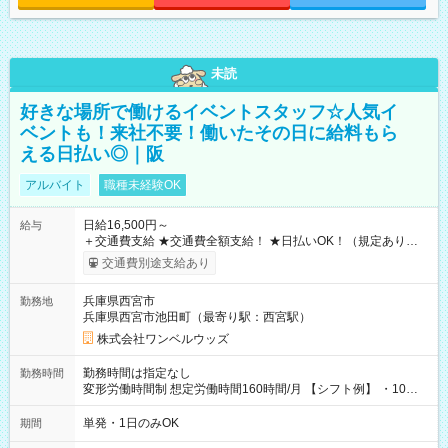
未読
好きな場所で働けるイベントスタッフ☆人気イ
ベントも！来社不要！働いたその日に給料もら
える日払い◎｜阪
アルバイト
職種未経験OK
日給16,500円～
給与
＋交通費支給 ★交通費全額支給！ ★日払いOK！（規定あり） ┗
働いたその日に現金GET♪ お仕事後はコンビニATMから 日払
交通費別途支給あり
い分を引き落とせます！ 【試用期間】試用期間なし
兵庫県西宮市
勤務地
兵庫県西宮市池田町（最寄り駅：西宮駅）
株式会社ワンベルウッズ
勤務時間は指定なし
勤務時間
変形労働時間制 想定労働時間160時間/月 【シフト例】 ・10：
00～20：00
単発・1日のみOK
期間