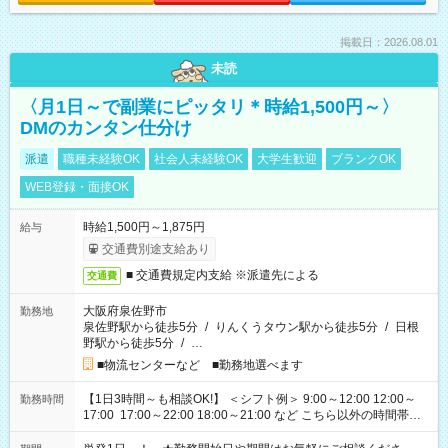
掲載日：2026.08.01
未読
〈月1日～で副業にピッタリ＊時給1,500円～〉
DMのカンタン仕分け
派遣
職種未経験OK
社会人未経験OK
大学生歓迎
ブランクOK
WEB登録・面接OK
時給1,500円～1,875円
給与
交通費別途支給あり
■ 交通費規定内支給 ※派遣先による
交通費
大阪府泉佐野市
勤務地
泉佐野駅から徒歩5分
/
りんくうタウン駅から徒歩5分
/
日根
野駅から徒歩5分
/
…
■物流センターなど ■勤務地選べます
【1日3時間～も相談OK!】 ＜シフト例＞ 9:00～12:00 12:00～
勤務時間
17:00 17:00～22:00 18:00～21:00 など こちら以外の時間帯も
お気軽にご相談ください！