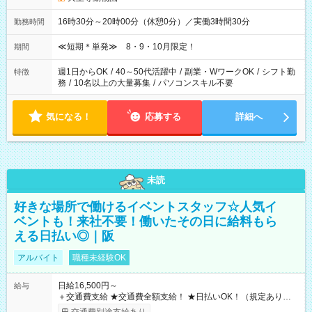
16時30分～20時00分（休憩0分）／実働3時間30分
勤務時間
≪短期＊単発≫ 8・9・10月限定！
期間
週1日からOK
/
40～50代活躍中
/
副業・WワークOK
/
シフト勤
特徴
務
/
10名以上の大量募集
/
パソコンスキル不要
気になる！
応募する
詳細へ
未読
好きな場所で働けるイベントスタッフ☆人気イ
ベントも！来社不要！働いたその日に給料もら
える日払い◎｜阪
アルバイト
職種未経験OK
日給16,500円～
給与
＋交通費支給 ★交通費全額支給！ ★日払いOK！（規定あり） ┗
働いたその日に現金GET♪ お仕事後はコンビニATMから 日払