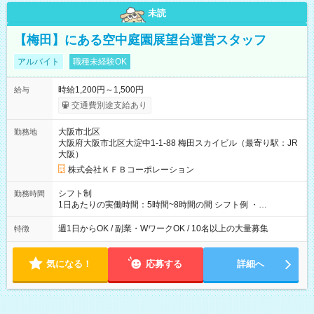
未読
【梅田】にある空中庭園展望台運営スタッフ
アルバイト
職種未経験OK
時給1,200円～1,500円
給与
交通費別途支給あり
大阪市北区
勤務地
大阪府大阪市北区大淀中1-1-88 梅田スカイビル（最寄り駅：JR
大阪）
株式会社ＫＦＢコーポレーション
シフト制
勤務時間
1日あたりの実働時間：5時間~8時間の間 シフト例 ・
9:30~18:00 実働7.5時間 ・9:30~14:30 実働5時間 ・
16:00~21:30 実働5.5時間
週1日からOK / 副業・WワークOK / 10名以上の大量募集
特徴
気になる！
応募する
詳細へ