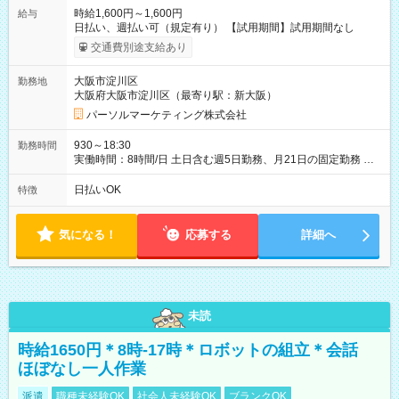
時給1,600円～1,600円
給与
日払い、週払い可（規定有り） 【試用期間】試用期間なし
交通費別途支給あり
大阪市淀川区
勤務地
大阪府大阪市淀川区（最寄り駅：新大阪）
パーソルマーケティング株式会社
930～18:30
勤務時間
実働時間：8時間/日 土日含む週5日勤務、月21日の固定勤務 ※
実働8h/休憩1h勤務、残業ほぼ無し（5h/月）
日払いOK
特徴
気になる！
応募する
詳細へ
未読
時給1650円＊8時-17時＊ロボットの組立＊会話
ほぼなし一人作業
派遣
職種未経験OK
社会人未経験OK
ブランクOK