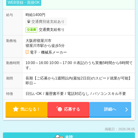
WEB登録・面接OK
時給1400円
給与
交通費別途支給あり
交通費支給有り
交通費
大阪府寝屋川市
勤務地
寝屋川市駅から徒歩5分
電子・機械系メーカー
10:00～16:00 10:00～17:00 ※表記のうち実働5時間から6時間で
勤務時間
す。
長期【ご応募から1週間以内(最短2日目)のスピード就業が可能】
期間
即日～
日払いOK
/
履歴書不要
/
電話対応なし
/
パソコンスキル不要
特徴
気になる！
応募する
詳細へ
掲載日：2026.08.05
未読