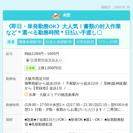
掲載日：2026.07.30
未読
《即日・単発勤務OK》大人気！書類の封入作業
など＊選べる勤務時間＊日払い手渡し〇
派遣
職種未経験OK
社会人未経験OK
大学生歓迎
ブランクOK
時給1284円～1605円
給与
交通費別途支給あり
上限1,000円/日
交通費
大阪市西淀川区
勤務地
御幣島駅から徒歩10分
/
千船駅から徒歩12分
/
尼崎(阪神線)駅
から【登録地】徒歩1分
/
…
兵庫・大阪エリアの物流倉庫内
(1)9:00～17:00※休憩1ｈ (2)17:30～21:30 (3)21:15～翌8:00※休
勤務時間
憩1ｈ 日勤・夕勤・夜勤からお選びいただけます！ ご希望に合
わせて働けるお仕事です(*^^*) 【その他選べる勤務時間】 8-17
時/9-17時/9-18時/10-18時/11-21時/18-22時/20-翌4時/21-翌5
■急募■ド短期1日だけOK☆ ■単発OK ■週1～OK！ ■短期勤務歓
期間
時/22-翌6時/0-翌8時 ご自身のご都合で選んで頂ける完全自由シ
迎 ■長期勤務歓迎
フト！