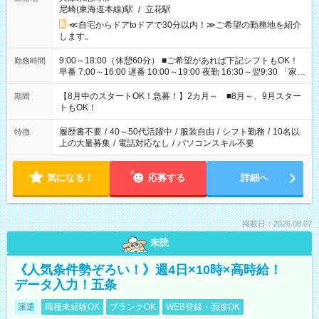
尼崎(東海道本線)駅
/
立花駅
≪自宅からドアtoドアで30分以内！≫ご希望の勤務地を紹介
します。
9:00～18:00（休憩60分） ■ご希望があれば下記シフトもOK！
勤務時間
早番 7:00～16:00 遅番 10:00～19:00 夜勤 16:30～翌9:30 「家族
と休みを合わせたい」 「余裕を持って夕飯の準備がしたい」
「できれば残業はしたくない」 など、ご希望を教えてください
【8月中のスタートOK！急募！】2カ月～ ■8月～、9月スター
期間
ね。 ※Wワーク希望の方へ 今ご覧のお仕事で希望する勤務時間
トもOK！
と、もう1つのお仕事の勤務時間。 合計で週40時間を超える場
合は応募できません。
履歴書不要
/
40～50代活躍中
/
服装自由
/
シフト勤務
/
10名以
特徴
上の大量募集
/
電話対応なし
/
パソコンスキル不要
気になる！
応募する
詳細へ
掲載日：2026.08.07
未読
《人気条件勢ぞろい！》週4日×10時×高時給！
データ入力！五条
派遣
職種未経験OK
ブランクOK
WEB登録・面接OK