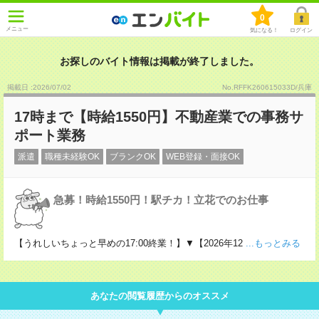
0
メニュー
気になる！
ログイン
お探しのバイト情報は掲載が終了しました。
掲載日 :2026
/
07
/
02
No.RFFK260615033D/兵庫
17時まで【時給1550円】不動産業での事務サ
ポート業務
派遣
職種未経験OK
ブランクOK
WEB登録・面接OK
急募！時給1550円！駅チカ！立花でのお仕事
【うれしいちょっと早めの17:00終業！】▼【2026年12
...もっとみる
あなたの閲覧履歴からのオススメ