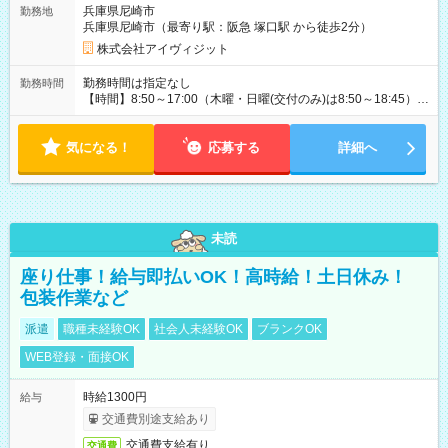
兵庫県尼崎市
勤務地
兵庫県尼崎市（最寄り駅：阪急 塚口駅 から徒歩2分）
株式会社アイヴィジット
勤務時間は指定なし
勤務時間
【時間】8:50～17:00（木曜・日曜(交付のみ)は8:50～18:45）
※1日5時間から7時間で応相談 【曜日】月・火・水・木・金 の
内、週3～5日程度、シフト制 ※日曜日は、パスポートのお渡し
気になる！
(交付)のみ受付しておりますので、日曜日働ける方も歓迎 ※もち
応募する
詳細へ
ろん、平日中心に働ける方も募集中
未読
座り仕事！給与即払いOK！高時給！土日休み！
包装作業など
派遣
職種未経験OK
社会人未経験OK
ブランクOK
WEB登録・面接OK
時給1300円
給与
交通費別途支給あり
交通費支給有り
交通費