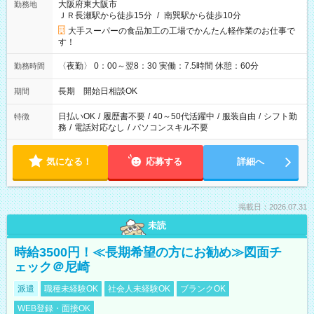
大阪府東大阪市
勤務地
ＪＲ長瀬駅から徒歩15分
/
南巽駅から徒歩10分
大手スーパーの食品加工の工場でかんたん軽作業のお仕事で
す！
〈夜勤〉 0：00～翌8：30 実働：7.5時間 休憩：60分
勤務時間
長期 開始日相談OK
期間
日払いOK
/
履歴書不要
/
40～50代活躍中
/
服装自由
/
シフト勤
特徴
務
/
電話対応なし
/
パソコンスキル不要
気になる！
応募する
詳細へ
掲載日：2026.07.31
未読
時給3500円！≪長期希望の方にお勧め≫図面チ
ェック＠尼崎
派遣
職種未経験OK
社会人未経験OK
ブランクOK
WEB登録・面接OK