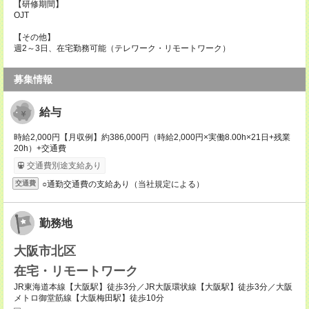
【研修期間】
OJT
【その他】
週2～3日、在宅勤務可能（テレワーク・リモートワーク）
募集情報
給与
時給2,000円【月収例】約386,000円（時給2,000円×実働8.00h×21日+残業
20h）+交通費
交通費別途支給あり
○通勤交通費の支給あり（当社規定による）
交通費
勤務地
大阪市北区
在宅・リモートワーク
JR東海道本線【大阪駅】徒歩3分／JR大阪環状線【大阪駅】徒歩3分／大阪
メトロ御堂筋線【大阪梅田駅】徒歩10分