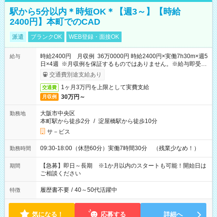
駅から5分以内＊時短OK＊【週3～】【時給
2400円】本町でのCAD
派遣
ブランクOK
WEB登録・面接OK
時給2400円 月収例 36万0000円 時給2400円×実働7h30m×週5
給与
日×4週 ※月収例を保証するものではありません。※給与即受取
りサービス利用可（利用条件有）
交通費別途支給あり
1ヶ月3万円を上限として実費支給
交通費
30万円～
月収例
大阪市中央区
勤務地
本町駅から徒歩2分
/
淀屋橋駅から徒歩10分
サ－ビス
09:30-18:00（休憩60分）実働7時間30分 （残業少なめ！）
勤務時間
【急募】即日～長期 ※1か月以内のスタートも可能！開始日は
期間
ご相談ください
履歴書不要
/
40～50代活躍中
特徴
気になる！
応募する
詳細へ