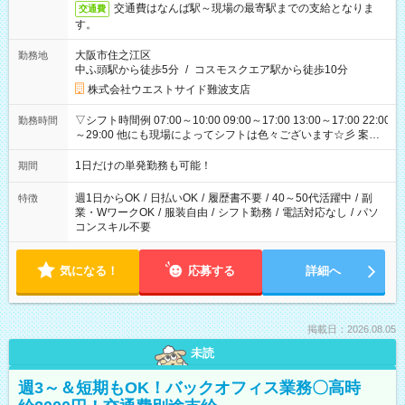
交通費はなんば駅～現場の最寄駅までの支給となりま
交通費
す。
大阪市住之江区
勤務地
中ふ頭駅から徒歩5分
/
コスモスクエア駅から徒歩10分
株式会社ウエストサイド難波支店
▽シフト時間例 07:00～10:00 09:00～17:00 13:00～17:00 22:00
勤務時間
～29:00 他にも現場によってシフトは色々ございます☆彡 案件
次第では午前中で終わるお仕事も...！
1日だけの単発勤務も可能！
期間
週1日からOK
/
日払いOK
/
履歴書不要
/
40～50代活躍中
/
副
特徴
業・WワークOK
/
服装自由
/
シフト勤務
/
電話対応なし
/
パソ
コンスキル不要
気になる！
応募する
詳細へ
掲載日：2026.08.05
未読
週3～＆短期もOK！バックオフィス業務〇高時