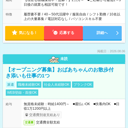
【現在も積極採用中！急募！】2カ月～ ■ご応募から最短2～3
期間
の方へ 今ご覧のお仕事で希望する勤務時間と、もう1つのお仕事
日後の就業も相談可能です！
の勤務時間。 合計で週40時間を超える場合は応募できません。
履歴書不要
/
40～50代活躍中
/
服装自由
/
シフト勤務
/
10名以
特徴
上の大量募集
/
電話対応なし
/
パソコンスキル不要
気になる！
応募する
詳細へ
掲載日：2026.08.06
未読
【オープニング募集】おばあちゃんのお散歩付
き添いも仕事の1つ
派遣
職種未経験OK
社会人未経験OK
ブランクOK
WEB登録・面接OK
無資格未経験：時給1400円～ ■週払いOK ■扶養内OK ■日
給与
収1万1200円以上
交通費別途支給あり
交通費全額支給
交通費