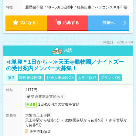
履歴書不要
/
40～50代活躍中
/
服装自由
/
パソコンスキル不要
特徴
気になる！
応募する
詳細へ
掲載日：2026.08.04
未読
≪単発＊1日から～≫天王寺動物園／ナイトズー
の受付案内メンバー大募集！
派遣
職種未経験OK
社会人未経験OK
大学生歓迎
ブランクOK
1177円
給与
交通費別途支給あり
1日450円迄の実費を支給
交通費
大阪市天王寺区
勤務地
天王寺駅から徒歩5分
/
動物園前駅から徒歩5分
/
新今宮駅か
ら徒歩5分
天王寺動物園