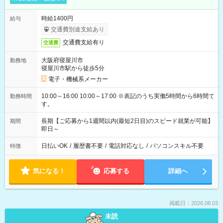
時給1400円
給与
交通費別途支給あり
交通費支給有り
交通費
大阪府寝屋川市
勤務地
寝屋川市駅から徒歩5分
電子・機械系メーカー
10:00～16:00 10:00～17:00 ※表記のうち実働5時間から6時間で
勤務時間
す。
長期【ご応募から1週間以内(最短2日目)のスピード就業が可能】
期間
即日～
日払いOK
/
履歴書不要
/
電話対応なし
/
パソコンスキル不要
特徴
気になる！
応募する
詳細へ
掲載日：2026.08.03
未読