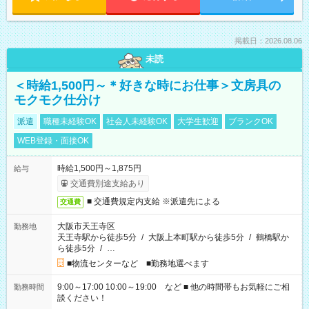
掲載日：2026.08.06
未読
＜時給1,500円～＊好きな時にお仕事＞文房具の
モクモク仕分け
派遣
職種未経験OK
社会人未経験OK
大学生歓迎
ブランクOK
WEB登録・面接OK
時給1,500円～1,875円
給与
交通費別途支給あり
■ 交通費規定内支給 ※派遣先による
交通費
大阪市天王寺区
勤務地
天王寺駅から徒歩5分
/
大阪上本町駅から徒歩5分
/
鶴橋駅か
ら徒歩5分
/
…
■物流センターなど ■勤務地選べます
9:00～17:00 10:00～19:00 など ■ 他の時間帯もお気軽にご相
勤務時間
談ください！