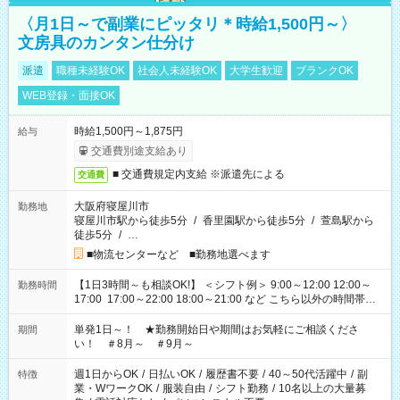
〈月1日～で副業にピッタリ＊時給1,500円～〉
文房具のカンタン仕分け
派遣
職種未経験OK
社会人未経験OK
大学生歓迎
ブランクOK
WEB登録・面接OK
時給1,500円～1,875円
給与
交通費別途支給あり
■ 交通費規定内支給 ※派遣先による
交通費
大阪府寝屋川市
勤務地
寝屋川市駅から徒歩5分
/
香里園駅から徒歩5分
/
萱島駅から
徒歩5分
/
…
■物流センターなど ■勤務地選べます
【1日3時間～も相談OK!】 ＜シフト例＞ 9:00～12:00 12:00～
勤務時間
17:00 17:00～22:00 18:00～21:00 など こちら以外の時間帯も
お気軽にご相談ください！
単発1日～！ ★勤務開始日や期間はお気軽にご相談くださ
期間
い！ ＃8月～ ＃9月～
週1日からOK
/
日払いOK
/
履歴書不要
/
40～50代活躍中
/
副
特徴
業・WワークOK
/
服装自由
/
シフト勤務
/
10名以上の大量募