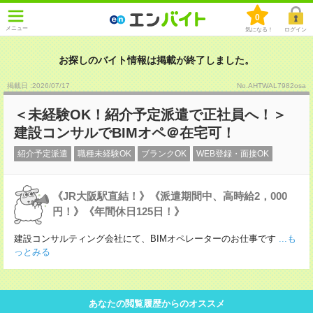
0
メニュー
気になる！
ログイン
お探しのバイト情報は掲載が終了しました。
掲載日 :2026
/
07
/
17
No.AHTWAL7982osa
＜未経験OK！紹介予定派遣で正社員へ！＞
建設コンサルでBIMオペ＠在宅可！
紹介予定派遣
職種未経験OK
ブランクOK
WEB登録・面接OK
《JR大阪駅直結！》《派遣期間中、高時給2，000
円！》《年間休日125日！》
建設コンサルティング会社にて、BIMオペレーターのお仕事です
...も
っとみる
あなたの閲覧履歴からのオススメ