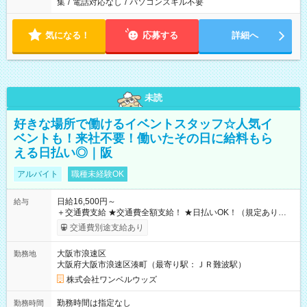
集
/
電話対応なし
/
パソコンスキル不要
気になる！
応募する
詳細へ
未読
好きな場所で働けるイベントスタッフ☆人気イ
ベントも！来社不要！働いたその日に給料もら
える日払い◎｜阪
アルバイト
職種未経験OK
日給16,500円～
給与
＋交通費支給 ★交通費全額支給！ ★日払いOK！（規定あり） ┗
働いたその日に現金GET♪ お仕事後はコンビニATMから 日払
交通費別途支給あり
い分を引き落とせます！ 【試用期間】試用期間なし
大阪市浪速区
勤務地
大阪府大阪市浪速区湊町（最寄り駅：ＪＲ難波駅）
株式会社ワンベルウッズ
勤務時間は指定なし
勤務時間