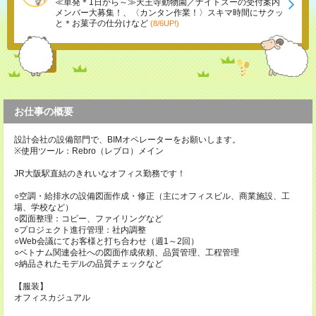
≪単発＊1日から～≫天王寺動物園／ナイトズーの受付案内
メンバー大募集！、〈カンタン作業！〉スキマ時間にサクッ
と＊お菓子の仕分けなど
(8/6UP!)
お仕事の概要
設計会社の設備部門で、BIMオペレーターをお願いします。
※使用ツール：Rebro（レブロ）メイン
JR大阪駅直結のきれいなオフィス勤務です！
○空調・給排水の設備図面作成・修正（主にオフィスビル、商業施設、工
場、学校など）
○図面整理：コピー、ファイリングなど
○プロジェクト進行管理：社内調整
○Web会議にてお客様と打ち合わせ（週1～2回）
○ベトナム関連会社への図面作成依頼、品質管理、工程管理
○納品されたモデルの品質チェックなど
【服装】
オフィスカジュアル