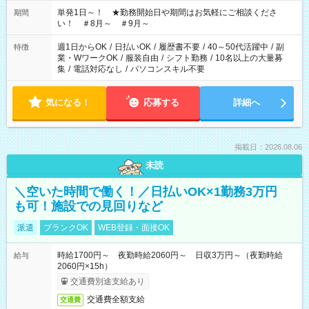
単発1日～！ ★勤務開始日や期間はお気軽にご相談くださ
期間
い！ ＃8月～ ＃9月～
週1日からOK
/
日払いOK
/
履歴書不要
/
40～50代活躍中
/
副
特徴
業・WワークOK
/
服装自由
/
シフト勤務
/
10名以上の大量募
集
/
電話対応なし
/
パソコンスキル不要
気になる！
応募する
詳細へ
掲載日：2026.08.06
未読
＼空いた時間で働く！／日払いOK×1勤務3万円
も可！施設での見回りなど
派遣
ブランクOK
WEB登録・面接OK
時給1700円～ 夜勤時給2060円～ 日収3万円～（夜勤時給
給与
2060円×15h）
交通費別途支給あり
交通費全額支給
交通費