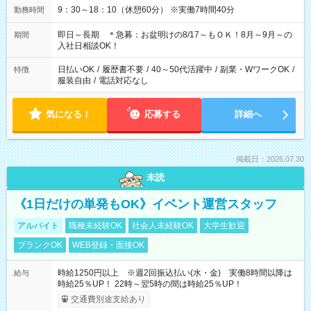
9：30～18：10（休憩60分） ※実働7時間40分
勤務時間
即日～長期 ＊急募：お盆明けの8/17～もＯＫ！8月～9月～の
期間
入社日相談OK！
日払いOK
/
履歴書不要
/
40～50代活躍中
/
副業・WワークOK
/
特徴
服装自由
/
電話対応なし
気になる！
応募する
詳細へ
掲載日：2026.07.30
未読
《1日だけの単発もOK》イベント運営スタッフ
アルバイト
職種未経験OK
社会人未経験OK
大学生歓迎
ブランクOK
WEB登録・面接OK
時給1250円以上 ※週2回振込払い(水・金) 実働8時間以降は
給与
時給25％UP！ 22時～翌5時の間は時給25％UP！
交通費別途支給あり