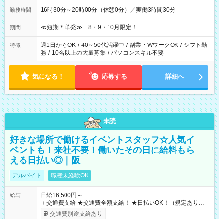
16時30分～20時00分（休憩0分）／実働3時間30分
勤務時間
≪短期＊単発≫ 8・9・10月限定！
期間
週1日からOK
/
40～50代活躍中
/
副業・WワークOK
/
シフト勤
特徴
務
/
10名以上の大量募集
/
パソコンスキル不要
気になる！
応募する
詳細へ
未読
好きな場所で働けるイベントスタッフ☆人気イ
ベントも！来社不要！働いたその日に給料もら
える日払い◎｜阪
アルバイト
職種未経験OK
日給16,500円～
給与
＋交通費支給 ★交通費全額支給！ ★日払いOK！（規定あり） ┗
働いたその日に現金GET♪ お仕事後はコンビニATMから 日払
交通費別途支給あり
い分を引き落とせます！ 【試用期間】試用期間なし