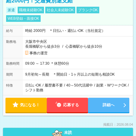
給2000円！交通費別途支給
派遣
職種未経験OK
社会人未経験OK
ブランクOK
WEB登録・面接OK
時給 2000円 ＊日払い・週払いOK（当社規定）
給与
大阪市中央区
勤務地
長堀橋駅から徒歩3分
/
心斎橋駅から徒歩10分
事務の運営
09:00 ～ 17:30 ＊休憩60分
勤務時間
9月初旬～長期 ＊開始日・1ヶ月以上の短期も相談OK
期間
日払いOK
/
履歴書不要
/
40～50代活躍中
/
副業・WワークOK
/
特徴
シフト勤務
気になる！
応募する
詳細へ
掲載日：2026.08.04
未読