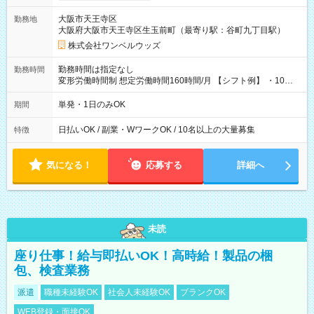
大阪市天王寺区
勤務地
大阪府大阪市天王寺区生玉前町（最寄り駅：谷町九丁目駅）
株式会社ワンベルウッズ
勤務時間は指定なし
勤務時間
変形労働時間制 想定労働時間160時間/月 【シフト例】 ・10：
00～20：00
単発・1日のみOK
期間
日払いOK / 副業・WワークOK / 10名以上の大量募集
特徴
気になる！
応募する
詳細へ
未読
座り仕事！給与即払いOK！高時給！製品の梱
包、検査業務
派遣
職種未経験OK
社会人未経験OK
ブランクOK
WEB登録・面接OK