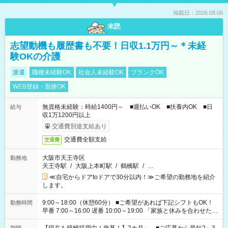
掲載日：2026.08.06
未読
志望動機も履歴書も不要！日収1.1万円～＊未経
験OKの介護
派遣
職種未経験OK
社会人未経験OK
ブランクOK
WEB登録・面接OK
無資格未経験：時給1400円～ ■週払いOK ■扶養内OK ■日
給与
収1万1200円以上
交通費別途支給あり
交通費全額支給
交通費
大阪市天王寺区
勤務地
天王寺駅
/
大阪上本町駅
/
鶴橋駅
/
…
≪自宅からドアtoドアで30分以内！≫ご希望の勤務地を紹介
します。
9:00～18:00（休憩60分） ■ご希望があれば下記シフトもOK！
勤務時間
早番 7:00～16:00 遅番 10:00～19:00 「家族と休みを合わせた
い」 「余裕を持って夕飯の準備がしたい」 「できれば残業はし
たくない」 など、ご希望を教えてくださいね。 ※Wワーク希望