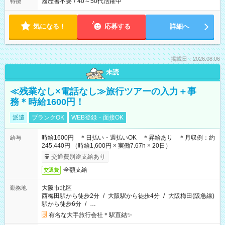
履歴書不要
/
40～50代活躍中
特徴
気になる！
応募する
詳細へ
掲載日：2026.08.06
未読
≪残業なし×電話なし≫旅行ツアーの入力＋事
務＊時給1600円！
派遣
ブランクOK
WEB登録・面接OK
時給1600円 ＊日払い・週払いOK ＊昇給あり ＊月収例：約
給与
245,440円 （時給1,600円 × 実働7.67h × 20日）
交通費別途支給あり
全額支給
交通費
大阪市北区
勤務地
西梅田駅から徒歩2分
/
大阪駅から徒歩4分
/
大阪梅田(阪急線)
駅から徒歩6分
/
…
有名な大手旅行会社＊駅直結✨