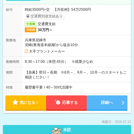
時給3500円+交 【月収例】54万2500円
給与
交通費別途支給あり
交通費支給
交通費
30万円～
月収例
兵庫県尼崎市
勤務地
尼崎(東海道本線)駅から徒歩10分
大手プラントメーカー
8:30～17:00（休憩:45分） ※残業少なめ
勤務時間
【急募】即日～長期 ※8月～、9月～、10月～のスタートもご
期間
相談ください！
履歴書不要
/
40～50代活躍中
特徴
気になる！
応募する
詳細へ
掲載日：2026.07.22
未読