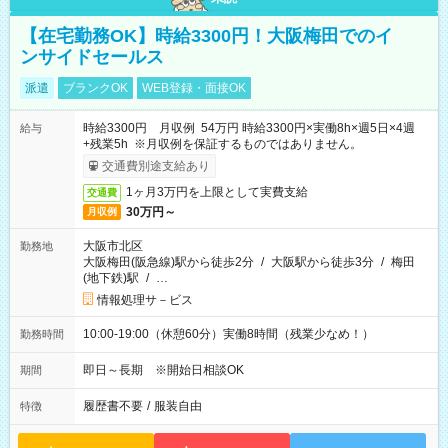
【在宅勤務OK】時給3300円！大阪梅田でのイ
ンサイドセールス
派遣
ブランクOK
WEB登録・面接OK
時給3300円 月収例 54万円 時給3300円×実働8h×週5日×4週
給与
+残業5h ※月収例を保証するものではありません。
交通費別途支給あり
1ヶ月3万円を上限として実費支給
交通費
30万円～
月収例
大阪市北区
勤務地
大阪梅田(阪急線)駅から徒歩2分
/
大阪駅から徒歩3分
/
梅田
(地下鉄)駅
/
…
情報処理サ－ビス
10:00-19:00（休憩60分）実働8時間（残業少なめ！）
勤務時間
即日～長期 ※開始日相談OK
期間
履歴書不要
/
服装自由
特徴