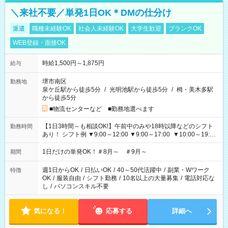
＼来社不要／単発1日OK＊DMの仕分け
派遣
職種未経験OK
社会人未経験OK
大学生歓迎
ブランクOK
WEB登録・面接OK
時給1,500円～1,875円
給与
堺市南区
勤務地
泉ケ丘駅から徒歩5分
/
光明池駅から徒歩5分
/
栂・美木多駅
から徒歩5分
■物流センターなど ■勤務地選べます
【1日3時間～も相談OK!】午前中のみや18時以降などのシフト
勤務時間
あり！ シフト例 ▼9:00～12:00 ▼9:00～17:00 ▼10:00～19:00
▼18:00～21:00
1日だけの単発OK！＃8月～ ＃9月～
期間
週1日からOK
/
日払いOK
/
40～50代活躍中
/
副業・Wワーク
特徴
OK
/
服装自由
/
シフト勤務
/
10名以上の大量募集
/
電話対応な
し
/
パソコンスキル不要
気になる！
応募する
詳細へ