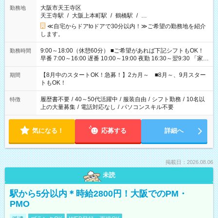
大阪市天王寺区
勤務地
天王寺駅
/
大阪上本町駅
/
鶴橋駅
/
…
≪自宅からドアtoドアで30分以内！≫ご希望の勤務地を紹介
します。
9:00～18:00（休憩60分） ■ご希望があれば下記シフトもOK！
勤務時間
早番 7:00～16:00 遅番 10:00～19:00 夜勤 16:30～翌9:30 「家族
と休みを合わせたい」 「余裕を持って夕飯の準備がしたい」
「できれば残業はしたくない」 など、ご希望を教えてください
【8月中のスタートOK！急募！】2カ月～ ■8月～、9月スター
期間
ね。 ※Wワーク希望の方へ 今ご覧のお仕事で希望する勤務時間
トもOK！
と、もう1つのお仕事の勤務時間。 合計で週40時間を超える場
合は応募できません。
履歴書不要
/
40～50代活躍中
/
服装自由
/
シフト勤務
/
10名以
特徴
上の大量募集
/
電話対応なし
/
パソコンスキル不要
気になる！
応募する
詳細へ
掲載日：2026.08.06
未読
駅から5分以内＊時給2800円！大阪でのPM・
PMO