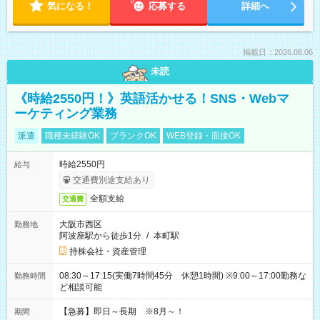
気になる！
応募する
詳細へ
掲載日：2026.08.06
未読
《時給2550円！》英語活かせる！SNS・Webマ
ーケティング業務
派遣
職種未経験OK
ブランクOK
WEB登録・面接OK
時給2550円
給与
交通費別途支給あり
全額支給
交通費
大阪市西区
勤務地
阿波座駅から徒歩1分
/
本町駅
持株会社・資産管理
08:30～17:15(実働7時間45分 休憩1時間) ※9:00～17:00勤務な
勤務時間
ど相談可能
【急募】即日～長期 ※8月～！
期間