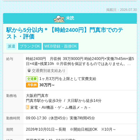
掲載日：2026.07.30
未読
駅から5分以内＊【時給2400円】門真市でのテ
スト・評価
派遣
ブランクOK
WEB登録・面接OK
時給2400円 月収例 39万9000円 時給2400円×実働7h45m×週5
給与
日×4週+残業10h ※月収例を保証するものではありません。※給
与即受取りサービス利用可（利用条件有）
交通費別途支給あり
1ヶ月3万円を上限として実費支給
交通費
30万円～
月収例
大阪府門真市
勤務地
門真市駅から徒歩3分
/
大日駅から徒歩14分
家電・AV機器・ゲ－ム機器メ－カ－
09:00-17:30（休憩45分）実働7時間45分
勤務時間
2026年10月01日～長期 ※開始日相談OK ※10月～
期間