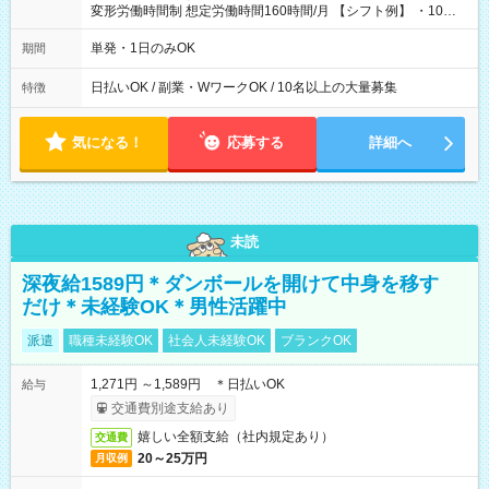
変形労働時間制 想定労働時間160時間/月 【シフト例】 ・10：
00～20：00
単発・1日のみOK
期間
日払いOK / 副業・WワークOK / 10名以上の大量募集
特徴
気になる！
応募する
詳細へ
未読
深夜給1589円＊ダンボールを開けて中身を移す
だけ＊未経験OK＊男性活躍中
派遣
職種未経験OK
社会人未経験OK
ブランクOK
1,271円 ～1,589円 ＊日払いOK
給与
交通費別途支給あり
嬉しい全額支給（社内規定あり）
交通費
20～25万円
月収例