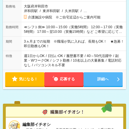
大阪府岸和田市
勤務地
岸和田駅
/
東岸和田駅
/
久米田駅
/
…
介護施設や病院 ※ご自宅近辺からご案内可能
≪シフト例≫ 10:00～15:00（実働5時間） 12:00～17:00（実働
勤務時間
5時間） 17:00～翌10:00（実働15時間）など ご希望に応じて、
働く時間は調整できます！ お気軽に担当へ相談ください！
3ヵ月までの短期 ※職場が気に入れば、長期もOK！ ★急募！
期間
即日勤務もOK！
週1日からOK
/
日払いOK
/
履歴書不要
/
40～50代活躍中
/
副
特徴
業・WワークOK
/
シフト勤務
/
10名以上の大量募集
/
電話対応
なし
/
パソコンスキル不要
気になる！
応募する
詳細へ
編集部イチオシ