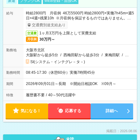
派遣
ブランクOK
WEB登録・面接OK
時給2800円 月収例 46万5500円 時給2800円×実働7h45m×週5
給与
日×4週+残業10h ※月収例を保証するものではありません。※給
与即受取りサービス利用可（利用条件有）
交通費別途支給あり
1ヶ月3万円を上限として実費支給
交通費
30万円～
月収例
大阪市北区
勤務地
大阪駅から徒歩5分
/
西梅田駅から徒歩3分
/
東梅田駅
/
…
SI(システム・インテグレ－タ－)
08:45-17:30（休憩60分）実働7時間45分
勤務時間
2026年09月01日～長期 ※開始日相談OK ※09月～
期間
履歴書不要
/
40～50代活躍中
特徴
気になる！
応募する
詳細へ
掲載日：2026.08.06
未読