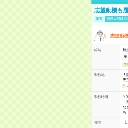
志望動機も履
派遣
職種未経験O
志望動機
無
給与
交
大
勤務地
天
9:
勤務時間
「
な
も
【
期間