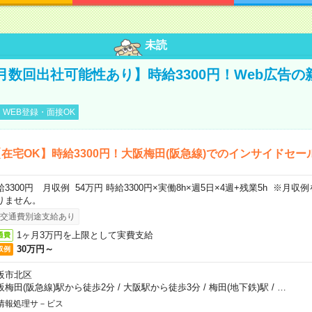
未読
月数回出社可能性あり】時給3300円！Web広告の
WEB登録・面接OK
在宅OK】時給3300円！大阪梅田(阪急線)でのインサイドセー
給3300円 月収例 54万円 時給3300円×実働8h×週5日×4週+残業5h ※月
りません。
交通費別途支給あり
1ヶ月3万円を上限として実費支給
通費
30万円～
収例
阪市北区
阪梅田(阪急線)駅から徒歩2分
/
大阪駅から徒歩3分
/
梅田(地下鉄)駅
/
…
情報処理サ－ビス