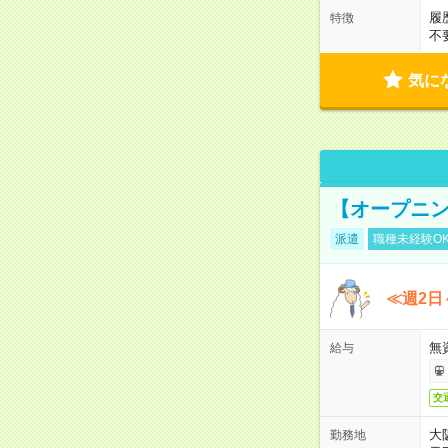
履
特徴
不
気に
【オープニン
派遣
職種未経験O
≪週2日
無
給与
交
大
勤務地