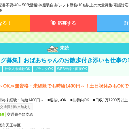
歴書不要
/
40～50代活躍中
/
服装自由
/
シフト勤務
/
10名以上の大量募集
/
電話対応
要
なる！
応募する
詳
未読
グ募集】おばあちゃんのお散歩付き添いも仕事の
K
社会人未経験OK
ブランクOK
WEB登録・面接OK
～OK≫無資格・未経験でも時給1400円～！土日祝休みもOK
資格未経験：時給1400円～ ■週払いOK ■扶養内OK ■日収1万1200円以上
交通費別途支給あり
交通費全額支給
通費
阪市天王寺区