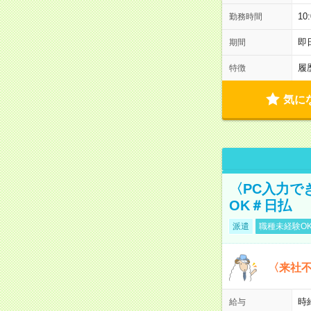
1
勤務時間
即
期間
履
特徴
気に
〈PC入力で
OK＃日払
派遣
職種未経験O
〈来社
時給
給与