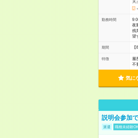
天
9:
勤務時間
夜
残
望
【
期間
履
特徴
不
気に
説明会参加で
派遣
職種未経験O