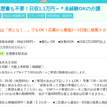
歴書も不要！日収1.1万円～＊未経験OKの介護
K
社会人未経験OK
ブランクOK
WEB登録・面接OK
は「何となく…」でもOK！応募から最短2～3日後に就業スタ
資格未経験：時給1400円～ ■週払いOK ■扶養内OK ■日収1万1200円以上
交通費別途支給あり
交通費全額支給
通費
阪市天王寺区
王寺駅
/
大阪上本町駅
/
鶴橋駅
/
…
≪自宅からドアtoドアで30分以内！≫ご希望の勤務地を紹介します。
00～18:00（休憩60分） ■ご希望があれば下記シフトもOK！ 早番 7:00～16:00 遅
家族と休みを合わせたい」 「余裕を持って夕飯の準備がしたい」 「できれば
ど、ご希望を教えてくださいね。 ※Wワーク希望の方へ 今ご覧のお仕事で希
う1つのお仕事の勤務時間。 合計で週40時間を超える場合は応募できません。
現在も積極採用中！急募！】2カ月～ ■ご応募から最短2～3日後の就業も相