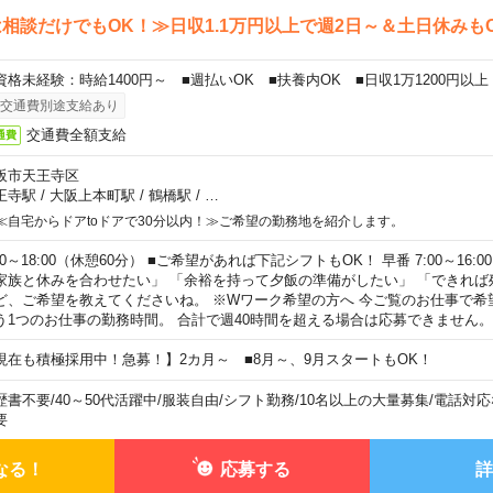
相談だけでもOK！≫日収1.1万円以上で週2日～＆土日休みも
資格未経験：時給1400円～ ■週払いOK ■扶養内OK ■日収1万1200円以上
交通費別途支給あり
交通費全額支給
通費
阪市天王寺区
王寺駅
/
大阪上本町駅
/
鶴橋駅
/
…
≪自宅からドアtoドアで30分以内！≫ご希望の勤務地を紹介します。
00～18:00（休憩60分） ■ご希望があれば下記シフトもOK！ 早番 7:00～16:00 遅
家族と休みを合わせたい」 「余裕を持って夕飯の準備がしたい」 「できれば
ど、ご希望を教えてくださいね。 ※Wワーク希望の方へ 今ご覧のお仕事で希
う1つのお仕事の勤務時間。 合計で週40時間を超える場合は応募できません。
現在も積極採用中！急募！】2カ月～ ■8月～、9月スタートもOK！
歴書不要
/
40～50代活躍中
/
服装自由
/
シフト勤務
/
10名以上の大量募集
/
電話対応
要
なる！
応募する
詳