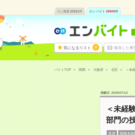
エン派遣
23221
件
エン バイト
28905
件
0
気になるリスト
保存した希
バイトTOP
関西
大阪府
北区
＜未経
掲載日 :
2026
/
07
/
13
＜未経
部門の
派遣
職種未経