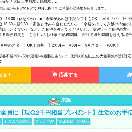
王寺駅
/
大阪上本町駅
/
鶴橋駅
/
…
≪自宅からドアtoドアで30分以内！≫ご希望の勤務地を紹介します。
00～18:00（休憩60分） ■ご希望があれば下記シフトもOK！ 早番 7:00～16:00 遅
勤 16:30～翌9:30 「家族と休みを合わせたい」 「余裕を持って夕飯の準備
業はしたくない」 など、ご希望を教えてくださいね。 ※Wワーク希望の方へ
する勤務時間と、もう1つのお仕事の勤務時間。 合計で週40時間を超える場
8月中のスタートOK！急募！】2カ月～ ■8月～、9月スタートもOK！
歴書不要
/
40～50代活躍中
/
服装自由
/
シフト勤務
/
10名以上の大量募集
/
電話対応
要
なる！
応募する
詳
未読
全員に【現金2千円相当プレゼント】生活のお手
K
社会人未経験OK
ブランクOK
WEB登録・面接OK