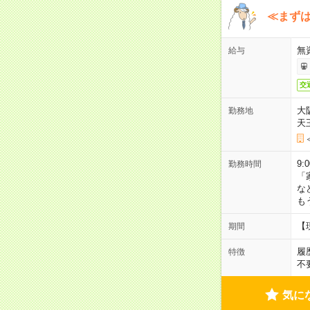
≪まずは
無
給与
交
大
勤務地
天
9:
勤務時間
「
な
も
【
期間
履
特徴
不
気に