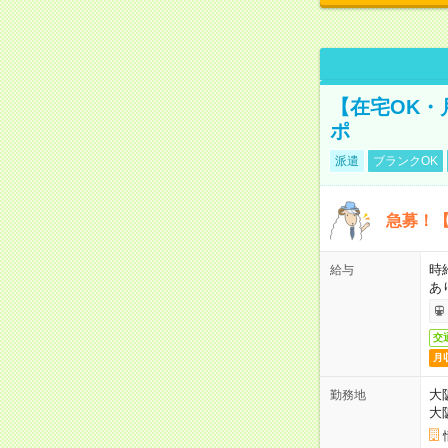
【在宅OK・
ポ
派遣
ブランクOK
急募！【
時
給与
あ
交
月
大
勤務地
大