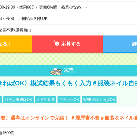
0:00-19:00（休憩60分）実働8時間（残業少なめ！）
日～長期 ※開始日相談OK
歴書不要
/
服装自由
なる！
応募する
詳
未読
きればOK〉模試結果もくもく入力＃服装ネイル自
K
社会人未経験OK
大学生歓迎
ブランクOK
WEB登録・面接OK
不要〉選考はオンラインで完結！ ＃履歴書不要＃服装＆ネイル
1600円