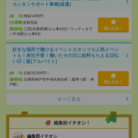
カンタンサポート事務[派遣]
[給 与]
時給1400円
[交通費]
全額支給
気になる！
[勤務地]
三田(兵庫県)駅から車16分
/
ウッディタウ
ン中央駅から車6分
好きな場所で働けるイベントスタッフ☆人気イベン
トも！来社不要！働いたその日に給料もらえる日払
い◎｜阪[アルバイト]
[給 与]
日給16,500円～
[勤務地]
兵庫県神戸市中央区相生町（最寄り駅：神
気になる！
戸駅）
すべて見る
編集部イチオシ