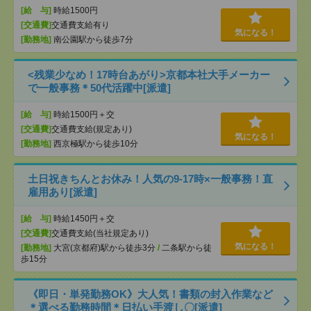
[給 与]
時給1500円
[交通費]
交通費支給有り
気になる！
[勤務地]
南公園駅から徒歩7分
<残業少なめ！17時台あがり>京都本社大手メーカー
で一般事務＊50代活躍中[派遣]
[給 与]
時給1500円＋交
[交通費]
交通費支給(規定あり)
気になる！
[勤務地]
西京極駅から徒歩10分
土日祝きちんとお休み！人気の9‐17時×一般事務！直
雇用あり[派遣]
[給 与]
時給1450円＋交
[交通費]
交通費支給(当社規定あり)
気になる！
[勤務地]
大宮(京都府)駅から徒歩3分
/
二条駅から徒
歩15分
《即日・単発勤務OK》大人気！書類の封入作業など
＊選べる勤務時間＊日払い手渡し〇[派遣]