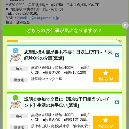
〒670-0902 兵庫県姫路市白銀町50 日本生命姫路ビル 7F
■JR姫路駅 中央改札出口北へ徒歩7分
TEL：079-287-0191
MAIL：
himeji.br@manpower.co.jp
担当：登録担当
×
どちらのお仕事が気になりますか？
1
/10
志望動機も履歴書も不要！日収1.1万円～＊未
応募ページへ
経験OKの介護[派遣]
無資格未経験：時給1400円～ ■週払
給与
いOK ■扶養内OK ■日収1万1200円
気になる！
以上
計算科学センター駅
気になる!
勤務地
メール
LINE
で送る
で送る
説明会参加で全員に【現金2千円相当プレゼ
ント】生活のお手伝い[派遣]
シェア
ツイート
ブックマーク
無資格未経験：時給1400円～ ■週払
給与
いOK ■扶養内OK ■日収1万1200円
以上
摂津本山駅 / 御影(兵庫県・阪神線)駅 /
気になる!
勤務地