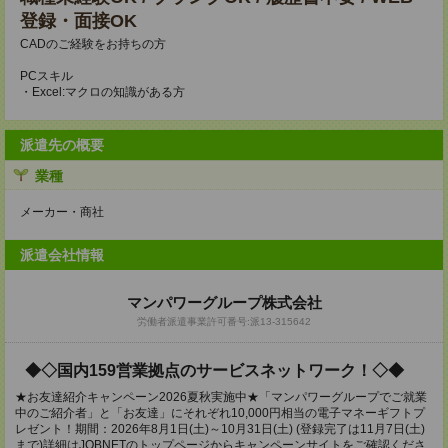
登録・面接OK
CADのご経験をお持ちの方
PCスキル
・Excel:マクロの知識がある方
派遣先の概要
業種
メーカー・商社
派遣会社情報
マンパワーグループ株式会社
労働者派遣事業許可番号:派13-315642
◆◇国内159営業拠点のサービスネットワーク！◇◆
★お友達紹介キャンペーン2026夏秋実施中★「マンパワーグループでご就業
中のご紹介者」と「お友達」にそれぞれ10,000円相当の電子マネーギフトプ
レゼント！期間：2026年8月1日(土)～10月31日(土) (登録完了は11月7日(土)
まで)詳細はJOBNETのトップページからキャンペーンサイトをご確認くださ