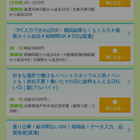
[月収例]
10～15万円
気になる！
[勤務地]
嵐電天神川駅から徒歩15分
/
太秦天神川駅
から徒歩16分
〈PC入力できればOK〉模試結果もくもく入力＃服
装ネイル自由＃短時間OK＃日払[派遣]
[給 与]
時給1600円
[勤務地]
西梅田駅から徒歩3分
/
大阪梅田(阪神線)駅
気になる！
から徒歩4分
/
大阪駅から徒歩4分
/
…
好きな場所で働けるイベントスタッフ☆人気イベン
トも！来社不要！働いたその日に給料もらえる日払
い◎｜阪[アルバイト]
[給 与]
日給16,500円～
[勤務地]
兵庫県神戸市中央区雲井通（最寄り駅：三
気になる！
宮駅）
座り仕事！給与即払いOK！高時給！データ入力、品
質検査[派遣]