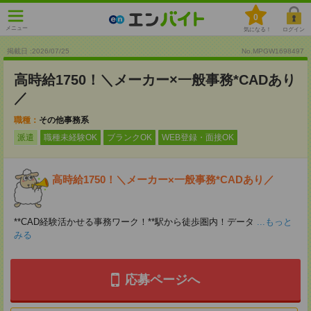
0
メニュー
気になる！
ログイン
掲載日 :2026
/
07
/
25
No.MPGW1698497
高時給1750！＼メーカー×一般事務*CADあり
／
職種：
その他事務系
派遣
職種未経験OK
ブランクOK
WEB登録・面接OK
高時給1750！＼メーカー×一般事務*CADあり／
**CAD経験活かせる事務ワーク！**駅から徒歩圏内！データ
...もっと
みる
応募ページへ