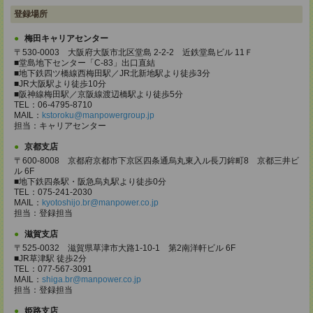
登録場所
梅田キャリアセンター
〒530-0003 大阪府大阪市北区堂島 2-2-2 近鉄堂島ビル 11Ｆ
■堂島地下センター「C-83」出口直結
■地下鉄四ツ橋線西梅田駅／JR北新地駅より徒歩3分
■JR大阪駅より徒歩10分
■阪神線梅田駅／京阪線渡辺橋駅より徒歩5分
TEL：06-4795-8710
MAIL：
kstoroku@manpowergroup.jp
担当：キャリアセンター
京都支店
〒600-8008 京都府京都市下京区四条通烏丸東入ル長刀鉾町8 京都三井ビ
ル 6F
■地下鉄四条駅・阪急烏丸駅より徒歩0分
TEL：075-241-2030
MAIL：
kyotoshijo.br@manpower.co.jp
担当：登録担当
滋賀支店
〒525-0032 滋賀県草津市大路1-10-1 第2南洋軒ビル 6F
■JR草津駅 徒歩2分
TEL：077-567-3091
MAIL：
shiga.br@manpower.co.jp
担当：登録担当
姫路支店