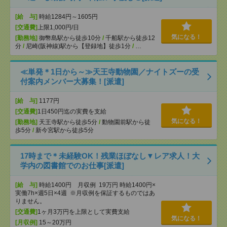
[給 与]
時給1284円～1605円
[交通費]
上限1,000円/日
気になる！
[勤務地]
御幣島駅から徒歩10分
/
千船駅から徒歩12
分
/
尼崎(阪神線)駅から【登録地】徒歩1分
/
…
≪単発＊1日から～≫天王寺動物園／ナイトズーの受
付案内メンバー大募集！[派遣]
[給 与]
1177円
[交通費]
1日450円迄の実費を支給
気になる！
[勤務地]
天王寺駅から徒歩5分
/
動物園前駅から徒
歩5分
/
新今宮駅から徒歩5分
17時まで＊未経験OK！残業ほぼなし▼レア求人！大
学内の図書館でのお仕事[派遣]
[給 与]
時給1400円 月収例 19万円 時給1400円×
実働7h×週5日×4週 ※月収例を保証するものではあ
りません。
[交通費]
1ヶ月3万円を上限として実費支給
気になる！
[月収例]
15～20万円