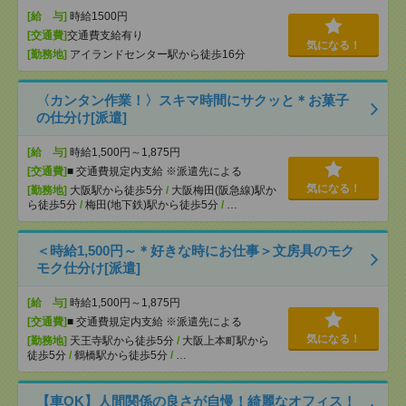
[給 与]
時給1500円
[交通費]
交通費支給有り
気になる！
[勤務地]
アイランドセンター駅から徒歩16分
〈カンタン作業！〉スキマ時間にサクッと＊お菓子
の仕分け[派遣]
[給 与]
時給1,500円～1,875円
[交通費]
■ 交通費規定内支給 ※派遣先による
気になる！
[勤務地]
大阪駅から徒歩5分
/
大阪梅田(阪急線)駅か
ら徒歩5分
/
梅田(地下鉄)駅から徒歩5分
/
…
＜時給1,500円～＊好きな時にお仕事＞文房具のモク
モク仕分け[派遣]
[給 与]
時給1,500円～1,875円
[交通費]
■ 交通費規定内支給 ※派遣先による
気になる！
[勤務地]
天王寺駅から徒歩5分
/
大阪上本町駅から
徒歩5分
/
鶴橋駅から徒歩5分
/
…
【車OK】人間関係の良さが自慢！綺麗なオフィス！