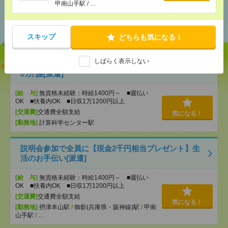
甲南山手駅 / …
あなたの閲覧履歴からの
おすすめ
スキップ
どちらも気になる！
しばらく表示しない
志望動機も履歴書も不要！日収1.1万円～＊未経験OK
の介護[派遣]
[給 与]
無資格未経験：時給1400円～ ■週払い
OK ■扶養内OK ■日収1万1200円以上
[交通費]
交通費全額支給
気になる！
[勤務地]
計算科学センター駅
説明会参加で全員に【現金2千円相当プレゼント】生
活のお手伝い[派遣]
[給 与]
無資格未経験：時給1400円～ ■週払い
OK ■扶養内OK ■日収1万1200円以上
[交通費]
交通費全額支給
気になる！
[勤務地]
摂津本山駅
/
御影(兵庫県・阪神線)駅
/
甲南
山手駅
/
…