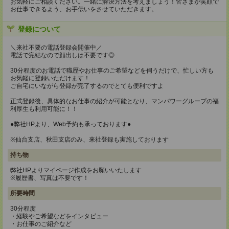
お気軽にご相談ください。一緒に解決方法を考えましょう！皆さまが笑顔で
お仕事できるよう、お手伝いをさせていただきます。
登録について
＼来社不要の電話登録会開催中／
電話で完結なので顔出しは不要です◎
30分程度のお電話で職歴やお仕事のご希望などを伺うだけで、忙しい方も
お気軽に登録いただけます！
ご自宅にいながら登録が完了するのでとても便利ですよ
正式登録後、具体的なお仕事の紹介が可能となり、マンパワーグループの福
利厚生も利用可能に！！
●弊社HPより、Web予約も承っております●
※仙台支店、秋田支店のみ、来社登録も実施しております
持ち物
弊社HPよりマイページ作成をお願いいたします
※履歴書、写真は不要です！
所要時間
30分程度
・経験やご希望などをインタビュー
・お仕事のご紹介など