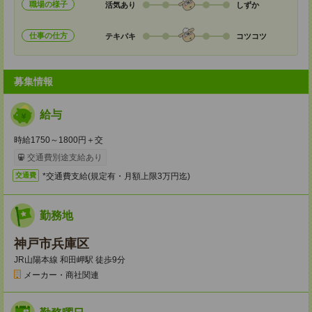
職場の様子
活気あり
しずか
仕事の仕方
テキパキ
コツコツ
募集情報
給与
時給1750～1800円＋交
交通費別途支給あり
*交通費支給(規定有・月額上限3万円迄)
交通費
勤務地
神戸市兵庫区
JR山陽本線 和田岬駅 徒歩9分
メーカー・商社関連