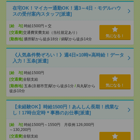
在宅OK！マイカー通勤OK！週3～4日・モデルハウ
スの受付案内スタッフ[派遣]
[給 与]
時給1500円＋交
[交通費]
交通費実費支給（当社規定あり）
気になる！
[勤務地]
膳所駅から徒歩18分
/
錦駅から徒歩14分
《人気条件勢ぞろい！》週4日×10時×高時給！データ
入力！五条[派遣]
[給 与]
時給1500円
[交通費]
全額支給
気になる！
[勤務地]
五条(京都市営)駅から徒歩1分
/
烏丸駅から
徒歩10分
【未経験OK】時給1500円！あんしん長期！残業な
し！17時台定時＊事務のお仕事[派遣]
[給 与]
時給1500円～1550円 月収例 126,000円
～130,200円
[交通費]
全額支給