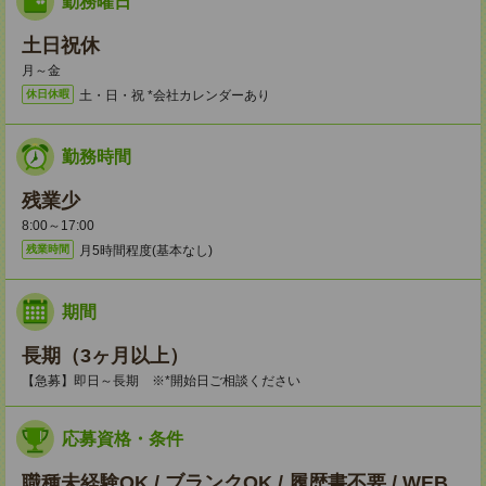
勤務曜日
土日祝休
月～金
土・日・祝 *会社カレンダーあり
休日休暇
勤務時間
残業少
8:00～17:00
月5時間程度(基本なし)
残業時間
期間
長期（3ヶ月以上）
【急募】即日～長期 ※*開始日ご相談ください
応募資格・条件
職種未経験OK / ブランクOK / 履歴書不要 / WEB