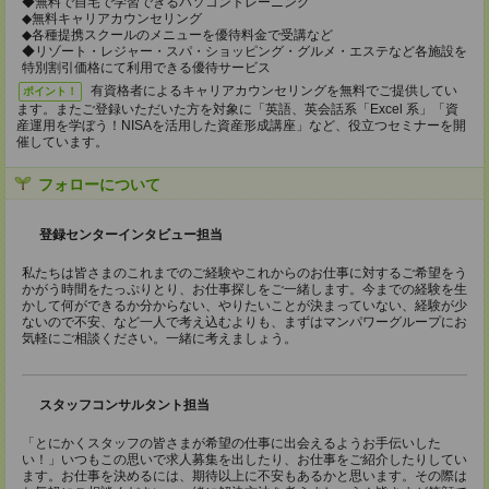
◆無料で自宅で学習できるパソコントレーニング
◆無料キャリアカウンセリング
◆各種提携スクールのメニューを優待料金で受講など
◆リゾート・レジャー・スパ・ショッピング・グルメ・エステなど各施設を
特別割引価格にて利用できる優待サービス
有資格者によるキャリアカウンセリングを無料でご提供してい
ポイント！
ます。またご登録いただいた方を対象に「英語、英会話系「Excel 系」「資
産運用を学ぼう！NISAを活用した資産形成講座」など、役立つセミナーを開
催しています。
フォローについて
登録センターインタビュー担当
私たちは皆さまのこれまでのご経験やこれからのお仕事に対するご希望をう
かがう時間をたっぷりとり、お仕事探しをご一緒します。今までの経験を生
かして何ができるか分からない、やりたいことが決まっていない、経験が少
ないので不安、など一人で考え込むよりも、まずはマンパワーグループにお
気軽にご相談ください。一緒に考えましょう。
スタッフコンサルタント担当
「とにかくスタッフの皆さまが希望の仕事に出会えるようお手伝いした
い！」いつもこの思いで求人募集を出したり、お仕事をご紹介したりしてい
ます。お仕事を決めるには、期待以上に不安もあるかと思います。その際は