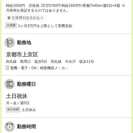
時給1650円 月収例 25万5750円 時給1650円×実働7h45m×週5日×4週 ※
月収例を保証するものではありません。
交通費別途支給あり
1ヶ月3万円を上限として実費支給
交通費
勤務地
京都市上京区
烏丸線 鞍馬口 徒歩5分 烏丸線 今出川 徒歩11分
電機・電子・OA・精密機器メ－カ－
勤務曜日
土日祝休
月～金／週5日
土日休み
休日休暇
勤務時間