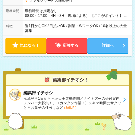
よっては早く終わることもあり！ その場合も給与金額は変わり
ファルクサービス株式会社
ません！ ≪給与例≫ ・週1日勤務 ㈪～㈮は本業のため㈯のみ
1現場/6.500×2現場＝日給13.000円×4日 ＝月給52.000円 ・週6
勤務時間は指定なし
勤務時間
日でレギュラー勤務(勤続1年) 1現場/7.200×2現場＝日給14.400
08:00～17:00（4H～8H 現場による） 【ここがポイント】 ◆
円×24日 ＝月給345.600円 ☆さらに「3現場の日」「夜勤に出
給与の日給保障あり！ 「4時間の現場」が「1時間」で終わった
る」などをして月に40万以上を稼ぐ人も☆ ◆支払い方法：日払
時も給料変わらず！ 「4時間の現場」のお給料をお支払いします
週1日からOK / 日払いOK / 副業・WワークOK / 10名以上の大量
特徴
い・週払い・月3回払いが選択可能 【試用期間】試用期間なし
♪ 1日にたくさんの現場をこなせば、高収入を実現可能！
募集
気になる！
応募する
詳細へ
編集部イチオシ
≪単発＊1日から～≫天王寺動物園／ナイトズーの受付案内
メンバー大募集！、〈カンタン作業！〉スキマ時間にサクッ
と＊お菓子の仕分けなど
(8/6UP!)