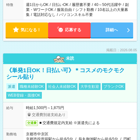
週1日からOK
/
日払いOK
/
履歴書不要
/
40～50代活躍中
/
副
特徴
業・WワークOK
/
服装自由
/
シフト勤務
/
10名以上の大量募
集
/
電話対応なし
/
パソコンスキル不要
気になる！
応募する
詳細へ
掲載日：2026.08.05
未読
《単発1日OK！日払い可》＊コスメのモクモク
シール貼り
派遣
職種未経験OK
社会人未経験OK
大学生歓迎
ブランクOK
WEB登録・面接OK
時給1,500円～1,875円
給与
交通費別途支給あり
■ 交通費規定内支給 ※派遣先による
交通費
京都市中京区
勤務地
京都市役所前駅から徒歩5分
/
烏丸御池駅から徒歩5分
/
円町