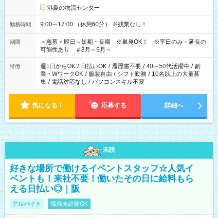
港島の物流センター
9:00～17:00 （休憩60分） ※残業なし！
勤務時間
＜急募＞即日～短期・長期 ※単発OK！ ※平日のみ・延長の
期間
可能性あり ＃8月～9月～
週1日からOK
/
日払いOK
/
履歴書不要
/
40～50代活躍中
/
副
特徴
業・WワークOK
/
服装自由
/
シフト勤務
/
10名以上の大量募
集
/
電話対応なし
/
パソコンスキル不要
気になる！
応募する
詳細へ
未読
好きな場所で働けるイベントスタッフ☆人気イ
ベントも！来社不要！働いたその日に給料もら
える日払い◎｜阪
アルバイト
職種未経験OK