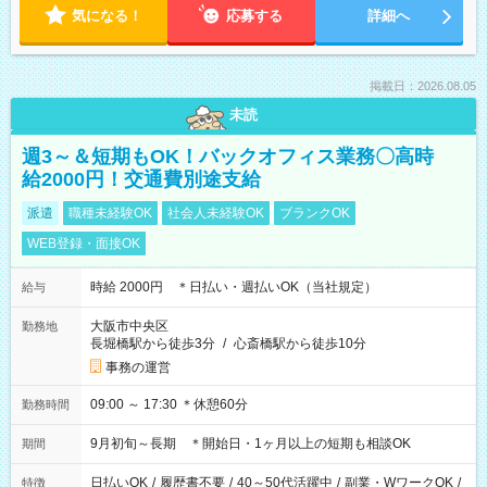
気になる！
応募する
詳細へ
掲載日：2026.08.05
未読
週3～＆短期もOK！バックオフィス業務〇高時
給2000円！交通費別途支給
派遣
職種未経験OK
社会人未経験OK
ブランクOK
WEB登録・面接OK
時給 2000円 ＊日払い・週払いOK（当社規定）
給与
大阪市中央区
勤務地
長堀橋駅から徒歩3分
/
心斎橋駅から徒歩10分
事務の運営
09:00 ～ 17:30 ＊休憩60分
勤務時間
9月初旬～長期 ＊開始日・1ヶ月以上の短期も相談OK
期間
日払いOK
/
履歴書不要
/
40～50代活躍中
/
副業・WワークOK
/
特徴