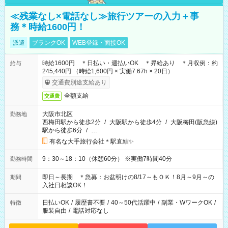
≪残業なし×電話なし≫旅行ツアーの入力＋事
務＊時給1600円！
派遣
ブランクOK
WEB登録・面接OK
時給1600円 ＊日払い・週払いOK ＊昇給あり ＊月収例：約
給与
245,440円 （時給1,600円 × 実働7.67h × 20日）
交通費別途支給あり
全額支給
交通費
大阪市北区
勤務地
西梅田駅から徒歩2分
/
大阪駅から徒歩4分
/
大阪梅田(阪急線)
駅から徒歩6分
/
…
有名な大手旅行会社＊駅直結✨
9：30～18：10（休憩60分） ※実働7時間40分
勤務時間
即日～長期 ＊急募：お盆明けの8/17～もＯＫ！8月～9月～の
期間
入社日相談OK！
日払いOK
/
履歴書不要
/
40～50代活躍中
/
副業・WワークOK
/
特徴
服装自由
/
電話対応なし