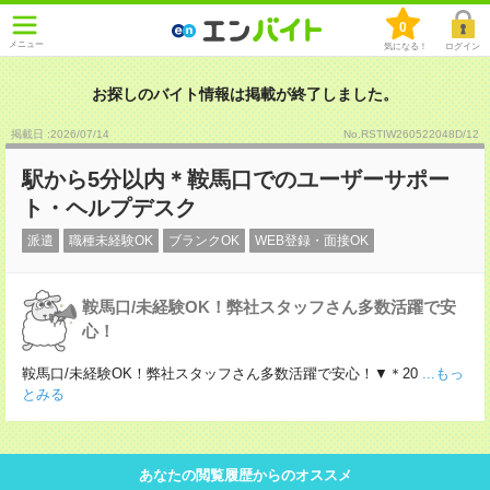
0
メニュー
気になる！
ログイン
お探しのバイト情報は掲載が終了しました。
掲載日 :2026
/
07
/
14
No.RSTIW260522048D/12
駅から5分以内＊鞍馬口でのユーザーサポー
ト・ヘルプデスク
派遣
職種未経験OK
ブランクOK
WEB登録・面接OK
鞍馬口/未経験OK！弊社スタッフさん多数活躍で安
心！
鞍馬口/未経験OK！弊社スタッフさん多数活躍で安心！▼＊20
...もっ
とみる
あなたの閲覧履歴からのオススメ