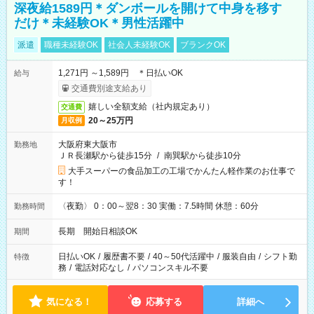
深夜給1589円＊ダンボールを開けて中身を移す
だけ＊未経験OK＊男性活躍中
派遣
職種未経験OK
社会人未経験OK
ブランクOK
1,271円 ～1,589円 ＊日払いOK
給与
交通費別途支給あり
嬉しい全額支給（社内規定あり）
交通費
20～25万円
月収例
大阪府東大阪市
勤務地
ＪＲ長瀬駅から徒歩15分
/
南巽駅から徒歩10分
大手スーパーの食品加工の工場でかんたん軽作業のお仕事で
す！
〈夜勤〉 0：00～翌8：30 実働：7.5時間 休憩：60分
勤務時間
長期 開始日相談OK
期間
日払いOK
/
履歴書不要
/
40～50代活躍中
/
服装自由
/
シフト勤
特徴
務
/
電話対応なし
/
パソコンスキル不要
気になる！
応募する
詳細へ