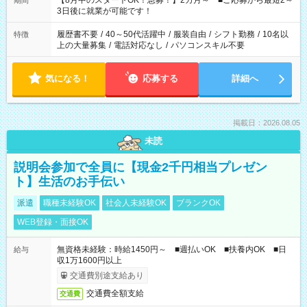
【8月中のスタートOK！急募！】2カ月～ ■ご応募から最短2～
期間
ね。 ※Wワーク希望の方へ 今ご覧のお仕事で希望する勤務時間
3日後に就業が可能です！
と、もう1つのお仕事の勤務時間。 合計で週40時間を超える場
合は応募できません。
履歴書不要
/
40～50代活躍中
/
服装自由
/
シフト勤務
/
10名以
特徴
上の大量募集
/
電話対応なし
/
パソコンスキル不要
気になる！
応募する
詳細へ
掲載日：2026.08.05
未読
説明会参加で全員に【現金2千円相当プレゼン
ト】生活のお手伝い
派遣
職種未経験OK
社会人未経験OK
ブランクOK
WEB登録・面接OK
無資格未経験：時給1450円～ ■週払いOK ■扶養内OK ■日
給与
収1万1600円以上
交通費別途支給あり
交通費全額支給
交通費