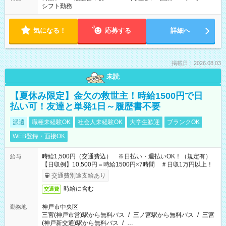
シフト勤務
気になる！
応募する
詳細へ
掲載日：2026.08.03
未読
【夏休み限定】金欠の救世主！時給1500円で日
払い可！友達と単発1日～履歴書不要
派遣
職種未経験OK
社会人未経験OK
大学生歓迎
ブランクOK
WEB登録・面接OK
時給1,500円（交通費込） ※日払い・週払いOK！（規定有）
給与
【日収例】10,500円＝時給1500円×7時間 ＃日収1万円以上！
交通費別途支給あり
時給に含む
交通費
神戸市中央区
勤務地
三宮(神戸市営)駅から無料バス
/
三ノ宮駅から無料バス
/
三宮
(神戸新交通)駅から無料バス
/
…