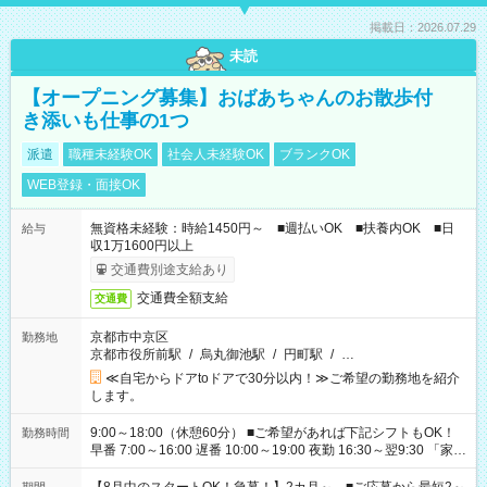
掲載日：2026.07.29
未読
【オープニング募集】おばあちゃんのお散歩付
き添いも仕事の1つ
派遣
職種未経験OK
社会人未経験OK
ブランクOK
WEB登録・面接OK
無資格未経験：時給1450円～ ■週払いOK ■扶養内OK ■日
給与
収1万1600円以上
交通費別途支給あり
交通費全額支給
交通費
京都市中京区
勤務地
京都市役所前駅
/
烏丸御池駅
/
円町駅
/
…
≪自宅からドアtoドアで30分以内！≫ご希望の勤務地を紹介
します。
9:00～18:00（休憩60分） ■ご希望があれば下記シフトもOK！
勤務時間
早番 7:00～16:00 遅番 10:00～19:00 夜勤 16:30～翌9:30 「家族
と休みを合わせたい」 「余裕を持って夕飯の準備がしたい」
「できれば残業はしたくない」 など、ご希望を教えてください