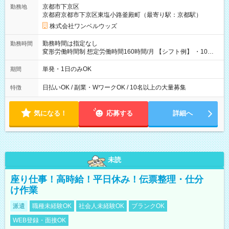
京都市下京区
勤務地
京都府京都市下京区東塩小路釜殿町（最寄り駅：京都駅）
株式会社ワンベルウッズ
勤務時間は指定なし
勤務時間
変形労働時間制 想定労働時間160時間/月 【シフト例】 ・10：
00～20：00
単発・1日のみOK
期間
日払いOK / 副業・WワークOK / 10名以上の大量募集
特徴
気になる！
応募する
詳細へ
未読
座り仕事！高時給！平日休み！伝票整理・仕分
け作業
派遣
職種未経験OK
社会人未経験OK
ブランクOK
WEB登録・面接OK