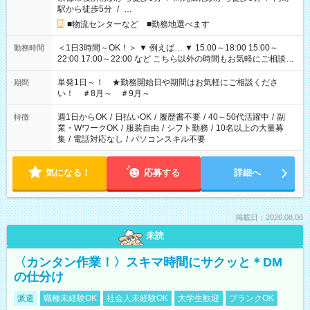
駅から徒歩5分
/
…
■物流センターなど ■勤務地選べます
＜1日3時間～OK！＞ ▼ 例えば… ▼ 15:00～18:00 15:00～
勤務時間
22:00 17:00～22:00 など こちら以外の時間もお気軽にご相談く
ださい！
単発1日～！ ★勤務開始日や期間はお気軽にご相談くださ
期間
い！ ＃8月～ ＃9月～
週1日からOK
/
日払いOK
/
履歴書不要
/
40～50代活躍中
/
副
特徴
業・WワークOK
/
服装自由
/
シフト勤務
/
10名以上の大量募
集
/
電話対応なし
/
パソコンスキル不要
気になる！
応募する
詳細へ
掲載日：2026.08.06
未読
〈カンタン作業！〉スキマ時間にサクッと＊DM
の仕分け
派遣
職種未経験OK
社会人未経験OK
大学生歓迎
ブランクOK