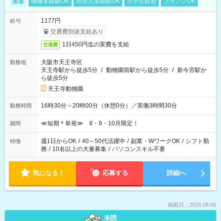
派遣
職種未経験OK
社会人未経験OK
大学生歓迎
ブランクOK
1177円
給与
交通費別途支給あり
1日450円迄の実費を支給
交通費
大阪市天王寺区
勤務地
天王寺駅から徒歩5分
/
動物園前駅から徒歩5分
/
新今宮駅か
ら徒歩5分
天王寺動物園
16時30分～20時00分（休憩0分）／実働3時間30分
勤務時間
≪短期＊単発≫ 8・9・10月限定！
期間
週1日からOK
/
40～50代活躍中
/
副業・WワークOK
/
シフト勤
特徴
務
/
10名以上の大量募集
/
パソコンスキル不要
気になる！
応募する
詳細へ
掲載日：2026.08.06
未読