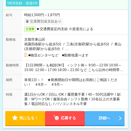
WEB登録・面接OK
時給1,500円～1,875円
給与
交通費別途支給あり
■ 交通費規定内支給 ※派遣先による
交通費
京都市東山区
勤務地
祇園四条駅から徒歩5分
/
三条(京都府)駅から徒歩5分
/
東山
(京都府)駅から徒歩5分
/
…
■物流センターなど ■勤務地選べます
【1日3時間～も相談OK!】 ＜シフト例＞ 9:00～12:00 10:00～
勤務時間
15:00 12:00～17:00 18:00～21:00 など こちら以外の時間帯も
お気軽にご相談ください！
単発1日～！ ★勤務開始日や期間はお気軽にご相談くださ
期間
い！ ＃8月～ ＃9月～
週1日からOK
/
日払いOK
/
履歴書不要
/
40～50代活躍中
/
副
特徴
業・WワークOK
/
服装自由
/
シフト勤務
/
10名以上の大量募
集
/
電話対応なし
/
パソコンスキル不要
気になる！
応募する
詳細へ