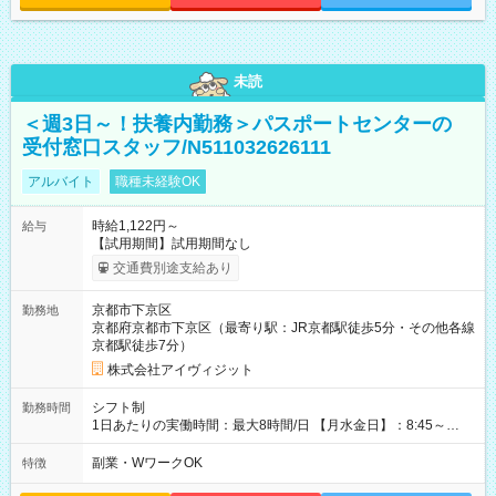
未読
＜週3日～！扶養内勤務＞パスポートセンターの
受付窓口スタッフ/N511032626111
アルバイト
職種未経験OK
時給1,122円～
給与
【試用期間】試用期間なし
交通費別途支給あり
京都市下京区
勤務地
京都府京都市下京区（最寄り駅：JR京都駅徒歩5分・その他各線
京都駅徒歩7分）
株式会社アイヴィジット
シフト制
勤務時間
1日あたりの実働時間：最大8時間/日 【月水金日】：8:45～
16:30 【火木】：8:45～19:00 週3日～OK、シフト制 ※扶養内
勤務OK ※月1回～2回程度、日曜日出勤をお願いします。 ※時間
副業・WワークOK
特徴
内にて5時間～のシフト組み合わせ※固定シフトではございませ