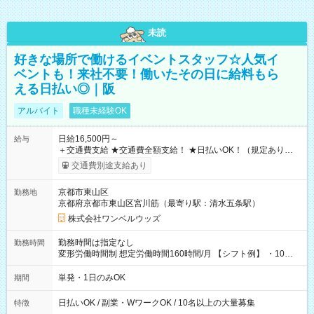
未読
好きな場所で働けるイベントスタッフ☆人気イ
ベントも！来社不要！働いたその日に給料もら
える日払い◎｜阪
アルバイト
職種未経験OK
日給16,500円～
給与
＋交通費支給 ★交通費全額支給！ ★日払いOK！（規定あり） ┗
働いたその日に現金GET♪ お仕事後はコンビニATMから 日払
交通費別途支給あり
い分を引き落とせます！ 【試用期間】試用期間なし
京都市東山区
勤務地
京都府京都市東山区宮川筋（最寄り駅：清水五条駅）
株式会社ワンベルウッズ
勤務時間は指定なし
勤務時間
変形労働時間制 想定労働時間160時間/月 【シフト例】 ・10：
00～20：00
単発・1日のみOK
期間
日払いOK / 副業・WワークOK / 10名以上の大量募集
特徴