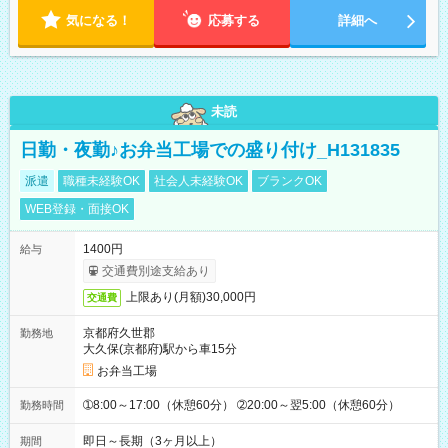
ん。
気になる！
応募する
詳細へ
未読
日勤・夜勤♪お弁当工場での盛り付け_H131835
派遣
職種未経験OK
社会人未経験OK
ブランクOK
WEB登録・面接OK
1400円
給与
交通費別途支給あり
上限あり(月額)30,000円
交通費
京都府久世郡
勤務地
大久保(京都府)駅から車15分
お弁当工場
➀8:00～17:00（休憩60分） ➁20:00～翌5:00（休憩60分）
勤務時間
即日～長期（3ヶ月以上）
期間