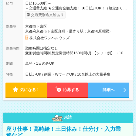
日給16,500円～
給与
＋交通費支給 ★交通費全額支給！ ★日払いOK！（規定あり） ┗
働いたその日に現金GET♪ お仕事後はコンビニATMから 日払
交通費別途支給あり
い分を引き落とせます！ 【試用期間】試用期間なし
京都市下京区
勤務地
京都府京都市下京区真町（最寄り駅：京都河原町駅）
株式会社ワンベルウッズ
勤務時間は指定なし
勤務時間
変形労働時間制 想定労働時間160時間/月 【シフト例】 ・10：
00～20：00
単発・1日のみOK
期間
日払いOK / 副業・WワークOK / 10名以上の大量募集
特徴
気になる！
応募する
詳細へ
未読
座り仕事！高時給！土日休み！仕分け・入力業
務など