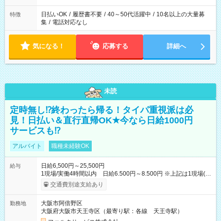
日払いOK
/
履歴書不要
/
40～50代活躍中
/
10名以上の大量募
特徴
集
/
電話対応なし
気になる！
応募する
詳細へ
未読
定時無し⁉終わったら帰る！タイパ重視派は必
見！日払い＆直行直帰OK★今なら日給1000円
サービスも⁉
アルバイト
職種未経験OK
日給6,500円～25,500円
給与
1現場/実働4時間以内 日給6.500円～8.500円 ※上記は1現場(実
働4時間以内)あたりの給与です ※基本は1日あたり2現場(実働8
交通費別途支給あり
時間以内)をお任せします。その場合の支給額は日給1,3000円で
す ★研修期間20日間は「1現場/実働4時間以内 日給6.000円
大阪市阿倍野区
勤務地
～」ですが、今なら初出勤をした人は採用祝いで【日給+1.000
大阪府大阪市天王寺区（最寄り駅：各線 天王寺駅）
円】のボーナスが！★（その他待遇に変更ありません） 現場に