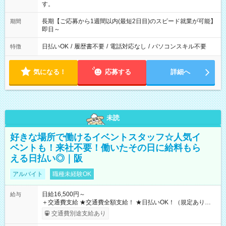
す。
長期【ご応募から1週間以内(最短2日目)のスピード就業が可能】
期間
即日～
日払いOK
/
履歴書不要
/
電話対応なし
/
パソコンスキル不要
特徴
気になる！
応募する
詳細へ
未読
好きな場所で働けるイベントスタッフ☆人気イ
ベントも！来社不要！働いたその日に給料もら
える日払い◎｜阪
アルバイト
職種未経験OK
日給16,500円～
給与
＋交通費支給 ★交通費全額支給！ ★日払いOK！（規定あり） ┗
働いたその日に現金GET♪ お仕事後はコンビニATMから 日払
交通費別途支給あり
い分を引き落とせます！ 【試用期間】試用期間なし