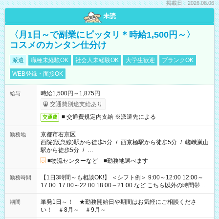
掲載日：2026.08.06
未読
〈月1日～で副業にピッタリ＊時給1,500円～〉
コスメのカンタン仕分け
派遣
職種未経験OK
社会人未経験OK
大学生歓迎
ブランクOK
WEB登録・面接OK
時給1,500円～1,875円
給与
交通費別途支給あり
■ 交通費規定内支給 ※派遣先による
交通費
京都市右京区
勤務地
西院(阪急線)駅から徒歩5分
/
西京極駅から徒歩5分
/
嵯峨嵐山
駅から徒歩5分
/
…
■物流センターなど ■勤務地選べます
【1日3時間～も相談OK!】 ＜シフト例＞ 9:00～12:00 12:00～
勤務時間
17:00 17:00～22:00 18:00～21:00 など こちら以外の時間帯も
お気軽にご相談ください！
単発1日～！ ★勤務開始日や期間はお気軽にご相談くださ
期間
い！ ＃8月～ ＃9月～