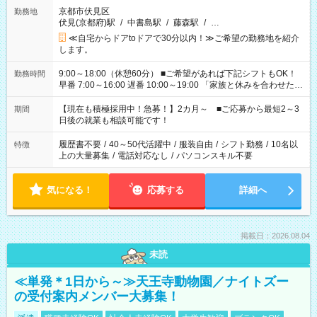
京都市伏見区
勤務地
伏見(京都府)駅
/
中書島駅
/
藤森駅
/
…
≪自宅からドアtoドアで30分以内！≫ご希望の勤務地を紹介
します。
9:00～18:00（休憩60分） ■ご希望があれば下記シフトもOK！
勤務時間
早番 7:00～16:00 遅番 10:00～19:00 「家族と休みを合わせた
い」 「余裕を持って夕飯の準備がしたい」 「できれば残業はし
たくない」 など、ご希望を教えてくださいね。 ※Wワーク希望
【現在も積極採用中！急募！】2カ月～ ■ご応募から最短2～3
期間
の方へ 今ご覧のお仕事で希望する勤務時間と、もう1つのお仕事
日後の就業も相談可能です！
の勤務時間。 合計で週40時間を超える場合は応募できません。
履歴書不要
/
40～50代活躍中
/
服装自由
/
シフト勤務
/
10名以
特徴
上の大量募集
/
電話対応なし
/
パソコンスキル不要
気になる！
応募する
詳細へ
掲載日：2026.08.04
未読
≪単発＊1日から～≫天王寺動物園／ナイトズー
の受付案内メンバー大募集！