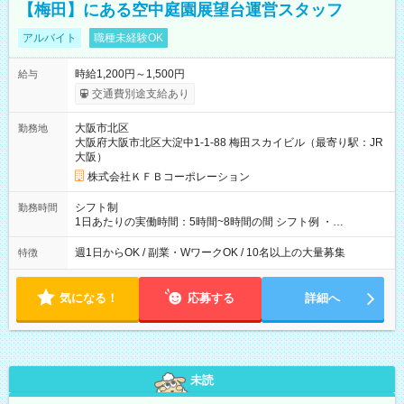
【梅田】にある空中庭園展望台運営スタッフ
アルバイト
職種未経験OK
時給1,200円～1,500円
給与
交通費別途支給あり
大阪市北区
勤務地
大阪府大阪市北区大淀中1-1-88 梅田スカイビル（最寄り駅：JR
大阪）
株式会社ＫＦＢコーポレーション
シフト制
勤務時間
1日あたりの実働時間：5時間~8時間の間 シフト例 ・
9:30~18:00 実働7.5時間 ・9:30~14:30 実働5時間 ・
16:00~21:30 実働5.5時間
週1日からOK / 副業・WワークOK / 10名以上の大量募集
特徴
気になる！
応募する
詳細へ
未読