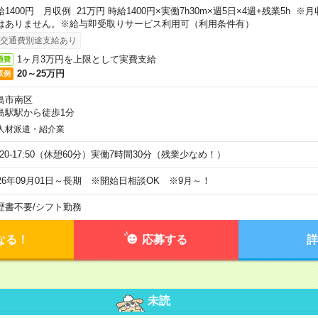
給1400円 月収例 21万円 時給1400円×実働7h30m×週5日×4週+残業5h 
はありません。※給与即受取りサービス利用可（利用条件有）
交通費別途支給あり
1ヶ月3万円を上限として実費支給
通費
20～25万円
収例
島市南区
島駅駅から徒歩1分
人材派遣・紹介業
9:20-17:50（休憩60分）実働7時間30分（残業少なめ！）
026年09月01日～長期 ※開始日相談OK ※9月～！
歴書不要
/
シフト勤務
なる！
応募する
詳
未読