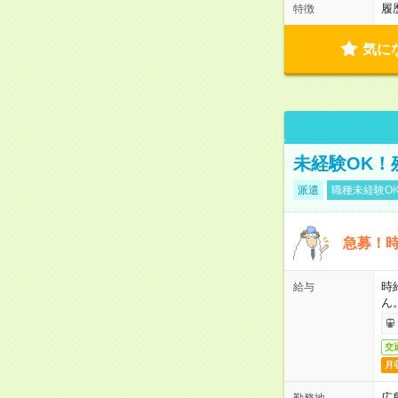
履
特徴
気に
未経験OK！
派遣
職種未経験O
急募！時
時
給与
ん
交
月
広
勤務地