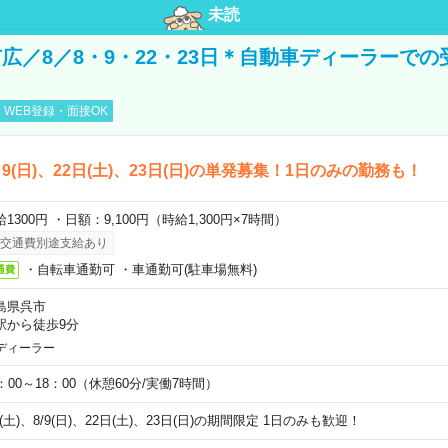
未読
広／8／8・9・22・23日＊自動車ディーラーでの
WEB登録・面接OK
)、9(日)、22日(土)、23日(日)の単発募集！1日のみの勤務も！
1300円 ・日額：9,100円（時給1,300円×7時間）
交通費別途支給あり
・自転車通勤可 ・車通勤可(駐車場無料)
通費
島県呉市
駅から徒歩9分
ディーラー
0：00～18：00（休憩60分/実働7時間）
8(土)、8/9(日)、22日(土)、23日(日)の期間限定 1日のみも歓迎！