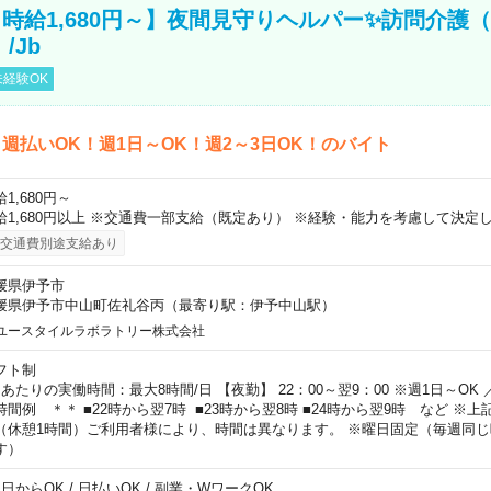
時給1,680円～】夜間見守りヘルパー✨訪問介護（
/Jb
経験OK
週払いOK！週1日～OK！週2～3日OK！のバイト
1,680円～
給1,680円以上 ※交通費一部支給（既定あり） ※経験・能力を考慮して決定し
交通費別途支給あり
媛県伊予市
媛県伊予市中山町佐礼谷丙（最寄り駅：伊予中山駅）
ユースタイルラボラトリー株式会社
フト制
日あたりの実働時間：最大8時間/日 【夜勤】 22：00～翌9：00 ※週1日～OK
時間例 ＊＊ ■22時から翌7時 ■23時から翌8時 ■24時から翌9時 など ※
（休憩1時間）ご利用者様により、時間は異なります。 ※曜日固定（毎週同
す）
1日からOK / 日払いOK / 副業・WワークOK