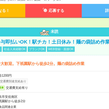
なる！
応募する
詳
未読
与即払いOK！駅チカ！土日休み！麺の袋詰め作
K
社会人未経験OK
ブランクOK
WEB登録・面接OK
者大歓迎。下祇園駅から徒歩2分。麺の袋詰め作業
1200円
交通費別途支給あり
交通費支給有り
通費
島市安佐南区
祇園駅から徒歩2分
食品関連企業