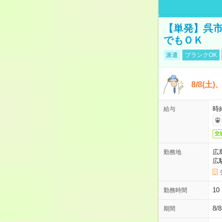
【単発】呉市
でもＯＫ
派遣
ブランクOK
8/8(土
時給
給与
交
広
勤務地
広
1
勤務時間
8/
期間