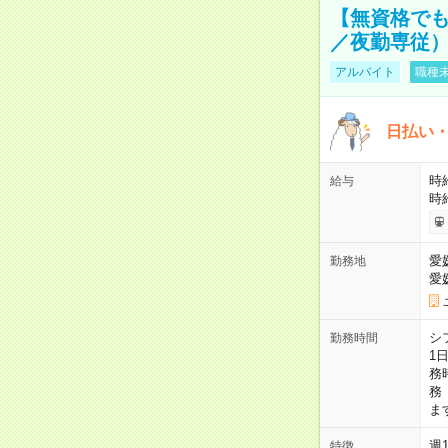
【無資格でも
／夜勤専従） 
アルバイト
職種未
日払い・
時給
給与
時
愛
勤務地
愛
シ
勤務時間
1
務
務
ま
週
特徴