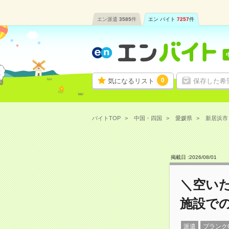
エン派遣
3585
件
エン バイト
7257
件
0
気になるリスト
保存した希
バイトTOP
中国・四国
愛媛県
新居浜市
掲載日 :
2026
/
08
/
01
＼空いた
施設で
派遣
ブランク