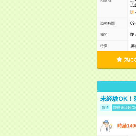
広
0
勤務時間
即
期間
履
特徴
気に
未経験OK！
派遣
職種未経験O
時給14