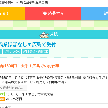
歴書不要
/
40～50代活躍中
/
服装自由
なる！
応募する
詳
未読
残業ほぼなし▼広島で受付
K
ブランクOK
WEB登録・面接OK
給1500円！大手！広島でのお仕事
給1500円 月収例 21万円 時給1500円×実働7h×週5日×4週 ※月収例を保
。※給与即受取りサービス利用可（利用条件有）
交通費別途支給あり
1ヶ月3万円を上限として実費支給
通費
20～25万円
収例
島市南区