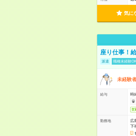
気に
座り仕事！給
派遣
職種未経験O
未経験
時給
給与
交
広
勤務地
下