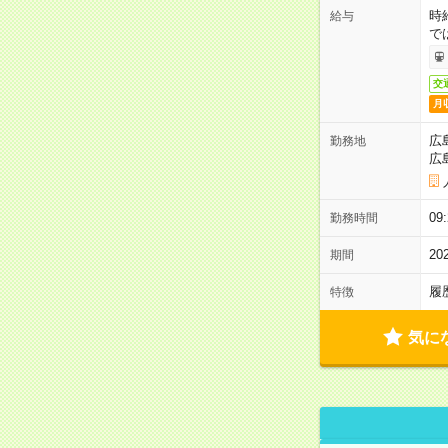
時
給与
で
交
月
広
勤務地
広
0
勤務時間
2
期間
履
特徴
気に