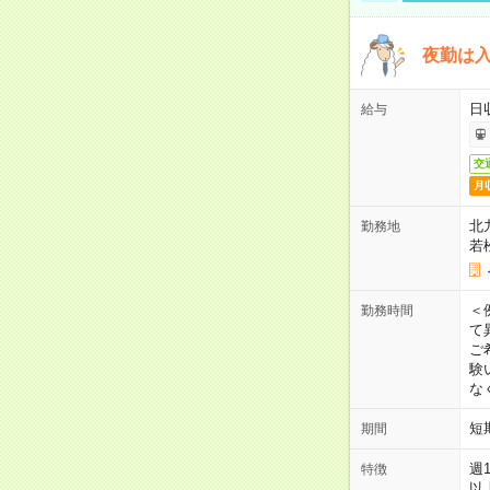
夜勤は
日
給与
交
月
北
勤務地
若
＜
勤務時間
て
ご
験
な
短
期間
週
特徴
以