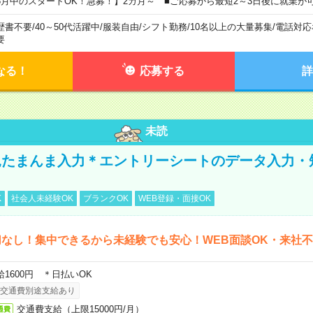
8月中のスタートOK！急募！】2カ月～ ■ご応募から最短2～3日後に就業が
歴書不要
/
40～50代活躍中
/
服装自由
/
シフト勤務
/
10名以上の大量募集
/
電話対応
要
なる！
応募する
詳
未読
たまんま入力＊エントリーシートのデータ入力・
K
社会人未経験OK
ブランクOK
WEB登録・面接OK
なし！集中できるから未経験でも安心！WEB面談OK・来社
給1600円 ＊日払いOK
交通費別途支給あり
交通費支給（上限15000円/月）
通費