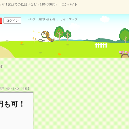
も可！施設での見回りなど（110458678）｜エンバイト
ヘルプ・お問い合わせ
サイトマップ
ログイン
8）
O福岡_05・SKG【本社】
円も可！