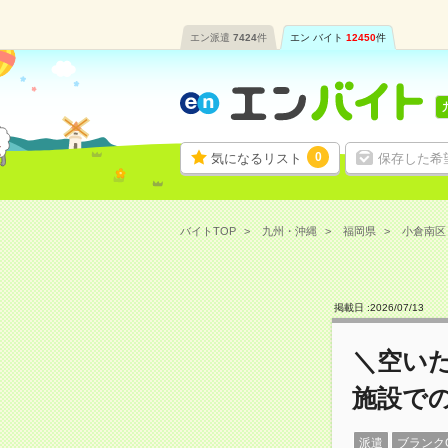
エン派遣
7424
件
エン バイト
12450
件
0
気になるリスト
保存した希
バイトTOP
九州・沖縄
福岡県
小倉南区
掲載日 :
2026
/
07
/
13
＼空いた
施設で
派遣
ブランク