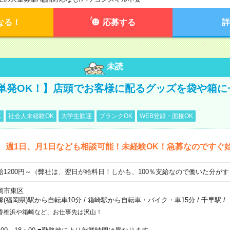
なる！
応募する
詳
未読
単発OK！】店頭でお客様に配るグッズを袋や箱に
K
社会人未経験OK
大学生歓迎
ブランクOK
WEB登録・面接OK
、週1日、月1日なども相談可能！未経験OK！急募なのですぐ
給1200円～（弊社は、翌日が給料日！しかも、100％支給なので働いた分が
岡市東区
塚(福岡県)駅から自転車10分
/
箱崎駅から自転車・バイク・車15分
/
千早駅
/
香椎浜や箱崎など、お仕事先は沢山！