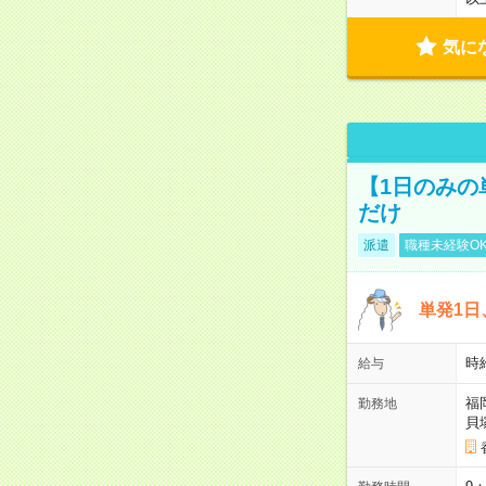
気に
【1日のみの
だけ
派遣
職種未経験O
単発1日
時
給与
福
勤務地
貝