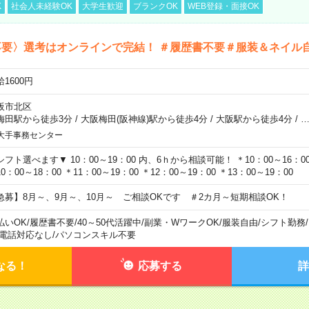
K
社会人未経験OK
大学生歓迎
ブランクOK
WEB登録・面接OK
不要〉選考はオンラインで完結！ ＃履歴書不要＃服装＆ネイル
1600円
阪市北区
梅田駅から徒歩3分
/
大阪梅田(阪神線)駅から徒歩4分
/
大阪駅から徒歩4分
/
大手事務センター
シフト選べます▼ 10：00～19：00 内、6ｈから相談可能！ ＊10：00～16：00 
0：00～18：00 ＊11：00～19：00 ＊12：00～19：00 ＊13：00～19：00
急募】8月～、9月～、10月～ ご相談OKです ＃2カ月～短期相談OK！
払いOK
/
履歴書不要
/
40～50代活躍中
/
副業・WワークOK
/
服装自由
/
シフト勤務
/
電話対応なし
/
パソコンスキル不要
なる！
応募する
詳