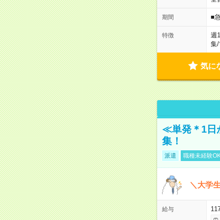
■
期間
週
特徴
集
/
気に
≪単発＊1日
集！
派遣
職種未経験O
＼大学生
11
給与