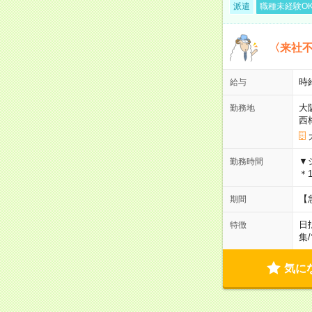
派遣
職種未経験O
〈来社
時給
給与
大
勤務地
西
▼
勤務時間
＊1
【
期間
日
特徴
集
/
気に