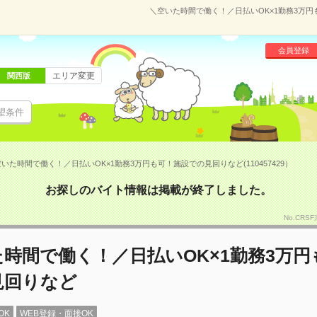
＼空いた時間で働く！／日払いOK×1勤務3万円も
会員登録
エリア変更
関西版
望条件
いた時間で働く！／日払いOK×1勤務3万円も可！施設での見回りなど(110457429）
お探しのバイト情報は掲載が終了しました。
No.CRS
時間で働く！／日払いOK×1勤務3万円
見回りなど
OK
WEB登録・面接OK