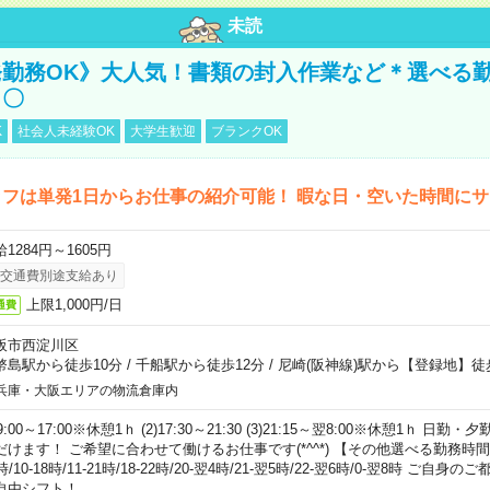
未読
勤務OK》大人気！書類の封入作業など＊選べる
し〇
K
社会人未経験OK
大学生歓迎
ブランクOK
フは単発1日からお仕事の紹介可能！ 暇な日・空いた時間に
1284円～1605円
交通費別途支給あり
上限1,000円/日
通費
阪市西淀川区
幣島駅から徒歩10分
/
千船駅から徒歩12分
/
尼崎(阪神線)駅から【登録地】徒
兵庫・大阪エリアの物流倉庫内
)9:00～17:00※休憩1ｈ (2)17:30～21:30 (3)21:15～翌8:00※休憩1ｈ 
だけます！ ご希望に合わせて働けるお仕事です(*^^*) 【その他選べる勤務時間】 8-1
時/10-18時/11-21時/18-22時/20-翌4時/21-翌5時/22-翌6時/0-翌8時 ご
自由シフト！