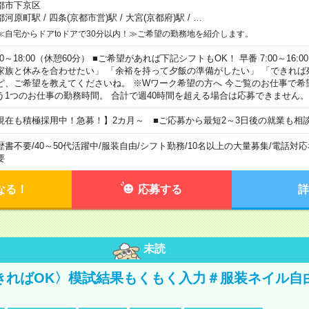
都市下京区
都河原町駅
/
四条(京都市営)駅
/
大宮(京都府)駅
/
…
≪自宅からドアtoドアで30分以内！≫ご希望の勤務地を紹介します。
00～18:00（休憩60分） ■ご希望があれば下記シフトもOK！ 早番 7:00～16:00 遅
家族と休みを合わせたい」 「余裕を持って夕飯の準備がしたい」 「できれば
ど、ご希望を教えてくださいね。 ※Wワーク希望の方へ 今ご覧のお仕事で希
う1つのお仕事の勤務時間。 合計で週40時間を超える場合は応募できません。
現在も積極採用中！急募！】2カ月～ ■ご応募から最短2～3日後の就業も相
歴書不要
/
40～50代活躍中
/
服装自由
/
シフト勤務
/
10名以上の大量募集
/
電話対応
要
なる！
応募する
詳
未読
きればOK〉模試結果もくもく入力＃服装ネイル自