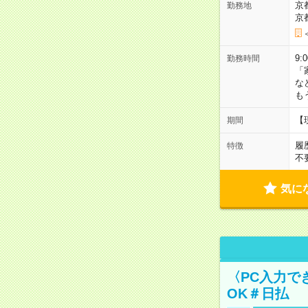
京
勤務地
京
9:
勤務時間
「
な
も
【
期間
履
特徴
不
気に
〈PC入力で
OK＃日払