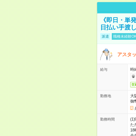
《即日・単発
日払い手渡
派遣
職種未経験O
アスタッ
時給
給与
交
大
勤務地
御
(1
勤務時間
た
18
全