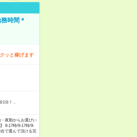
勤務時間＊
サクッと稼げます
歩1分
/
…
日勤・夕勤・夜勤からお選びい
7時/9-17時/9-
自身のご都合で選んで頂ける完