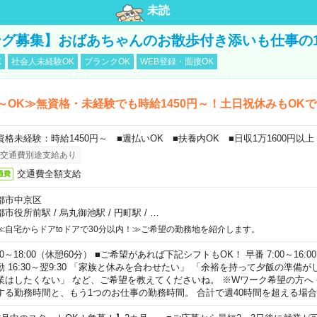
未読
グ募集】おばあちゃんのお散歩付き添いも仕事の
K
社会人未経験OK
ブランクOK
WEB登録・面接OK
～OK≫無資格・未経験でも時給1450円～！土日祝休みもOK
資格未経験：時給1450円～ ■週払いOK ■扶養内OK ■日収1万1600円以上
交通費別途支給あり
交通費全額支給
通費
都市中京区
都市役所前駅
/
烏丸御池駅
/
円町駅
/
…
≪自宅からドアtoドアで30分以内！≫ご希望の勤務地を紹介します。
00～18:00（休憩60分） ■ご希望があれば下記シフトもOK！ 早番 7:00～16:00 遅
勤 16:30～翌9:30 「家族と休みを合わせたい」 「余裕を持って夕飯の準備
業はしたくない」 など、ご希望を教えてくださいね。 ※Wワーク希望の方へ
する勤務時間と、もう1つのお仕事の勤務時間。 合計で週40時間を超える場