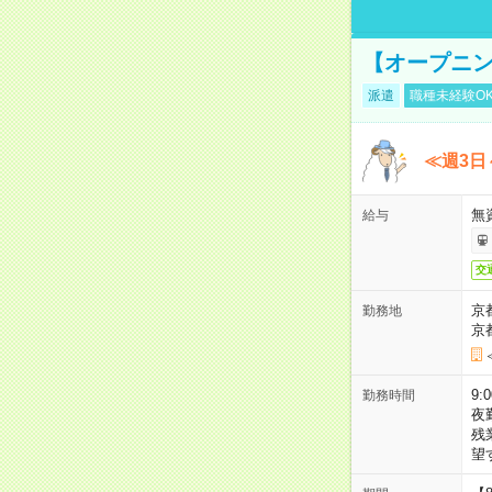
【オープニン
派遣
職種未経験O
≪週3日
無
給与
交
京
勤務地
京
9:
勤務時間
夜
残
望