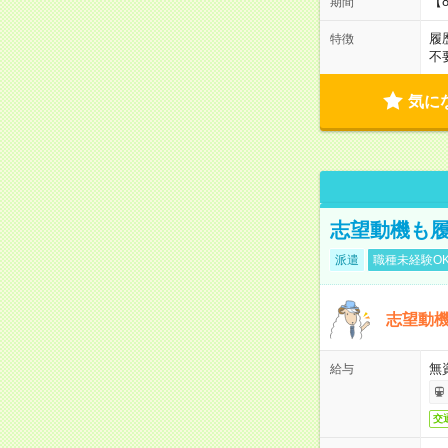
【
期間
履
特徴
不
気に
志望動機も履
派遣
職種未経験O
志望動機
無
給与
交