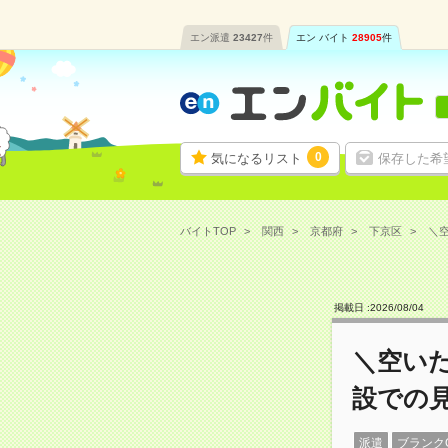
エン派遣
23427
件
エン バイト
28905
件
0
気になるリスト
保存した希
バイトTOP
関西
京都府
下京区
＼空
掲載日 :
2026
/
08
/
04
＼空いた
設での
派遣
ブランク