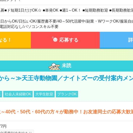
急募■ド短期1日だけOK☆ ■単発OK ■週1～OK！ ■短期勤務歓迎 ■長期勤務歓
1日からOK
/
日払いOK
/
履歴書不要
/
40～50代活躍中
/
副業・WワークOK
/
服装自
電話対応なし
/
パソコンスキル不要
なる！
応募する
詳
未読
から～≫天王寺動物園／ナイトズーの受付案内メ
K
社会人未経験OK
大学生歓迎
ブランクOK
～40代・50代・60代の方々が勤務中！お友達同士の応募大歓
77円