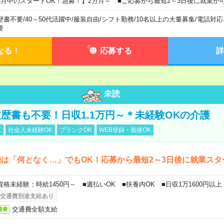
8月中のスタートOK！急募！】2カ月～ ■ご応募から最短2～3日後に就業が
歴書不要
/
40～50代活躍中
/
服装自由
/
シフト勤務
/
10名以上の大量募集
/
電話対応
要
なる！
応募する
詳
未読
歴書も不要！日収1.1万円～＊未経験OKの介護
K
社会人未経験OK
ブランクOK
WEB登録・面接OK
は「何となく…」でもOK！応募から最短2～3日後に就業スタ
資格未経験：時給1450円～ ■週払いOK ■扶養内OK ■日収1万1600円以上
交通費別途支給あり
交通費全額支給
通費