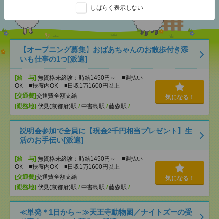
おすすめ
しばらく表示しない
【オープニング募集】おばあちゃんのお散歩付き添
いも仕事の1つ[派遣]
[給 与]
無資格未経験：時給1450円～ ■週払い
OK ■扶養内OK ■日収1万1600円以上
[交通費]
交通費全額支給
気になる！
[勤務地]
伏見(京都府)駅
/
中書島駅
/
藤森駅
/
…
説明会参加で全員に【現金2千円相当プレゼント】生
活のお手伝い[派遣]
[給 与]
無資格未経験：時給1450円～ ■週払い
OK ■扶養内OK ■日収1万1600円以上
[交通費]
交通費全額支給
気になる！
[勤務地]
伏見(京都府)駅
/
中書島駅
/
藤森駅
/
…
≪単発＊1日から～≫天王寺動物園／ナイトズーの受