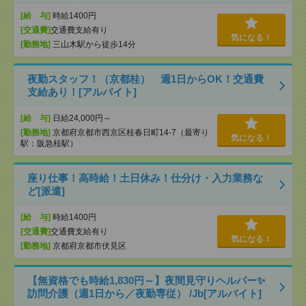
[給 与]
時給1400円
[交通費]
交通費支給有り
気になる！
[勤務地]
三山木駅から徒歩14分
夜勤スタッフ！（京都桂） 週1日からOK！交通費
支給あり！[アルバイト]
[給 与]
日給24,000円～
[勤務地]
京都府京都市西京区桂春日町14-7（最寄り
気になる！
駅：阪急桂駅）
座り仕事！高時給！土日休み！仕分け・入力業務な
ど[派遣]
[給 与]
時給1400円
[交通費]
交通費支給有り
気になる！
[勤務地]
京都府京都市伏見区
【無資格でも時給1,830円～】夜間見守りヘルパー✨
訪問介護（週1日から／夜勤専従） /Jb[アルバイト]