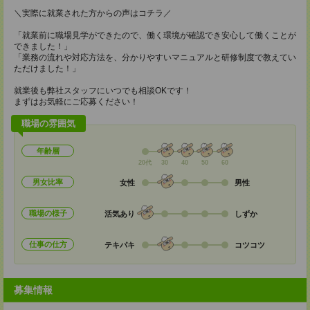
＼実際に就業された方からの声はコチラ／
「就業前に職場見学ができたので、働く環境が確認でき安心して働くことが
できました！」
「業務の流れや対応方法を、分かりやすいマニュアルと研修制度で教えてい
ただけました！」
就業後も弊社スタッフにいつでも相談OKです！
まずはお気軽にご応募ください！
職場の雰囲気
年齢層
20代
30
40
50
60
男女比率
女性
男性
職場の様子
活気あり
しずか
仕事の仕方
テキパキ
コツコツ
募集情報