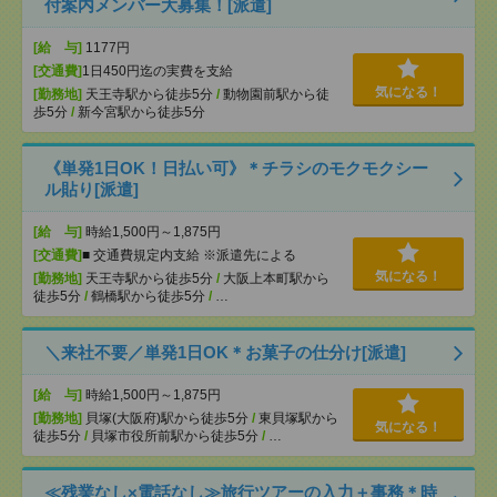
付案内メンバー大募集！[派遣]
[給 与]
1177円
[交通費]
1日450円迄の実費を支給
気になる！
[勤務地]
天王寺駅から徒歩5分
/
動物園前駅から徒
歩5分
/
新今宮駅から徒歩5分
《単発1日OK！日払い可》＊チラシのモクモクシー
ル貼り[派遣]
[給 与]
時給1,500円～1,875円
[交通費]
■ 交通費規定内支給 ※派遣先による
気になる！
[勤務地]
天王寺駅から徒歩5分
/
大阪上本町駅から
徒歩5分
/
鶴橋駅から徒歩5分
/
…
＼来社不要／単発1日OK＊お菓子の仕分け[派遣]
[給 与]
時給1,500円～1,875円
[勤務地]
貝塚(大阪府)駅から徒歩5分
/
東貝塚駅から
気になる！
徒歩5分
/
貝塚市役所前駅から徒歩5分
/
…
≪残業なし×電話なし≫旅行ツアーの入力＋事務＊時