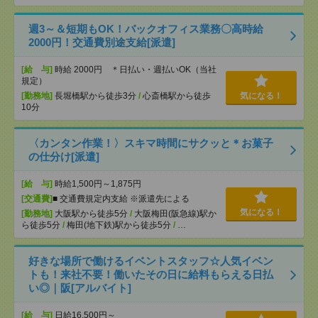
週3～＆短期もOK！バックオフィス業務〇高時給
2000円！交通費別途支給[派遣]
[給 与]
時給 2000円 ＊日払い・週払いOK（当社
規定）
[勤務地]
長堀橋駅から徒歩3分
/
心斎橋駅から徒歩
気になる！
10分
〈カンタン作業！〉スキマ時間にサクッと＊お菓子
の仕分け[派遣]
[給 与]
時給1,500円～1,875円
[交通費]
■ 交通費規定内支給 ※派遣先による
気になる！
[勤務地]
大阪駅から徒歩5分
/
大阪梅田(阪急線)駅か
ら徒歩5分
/
梅田(地下鉄)駅から徒歩5分
/
…
好きな場所で働けるイベントスタッフ☆人気イベン
トも！来社不要！働いたその日に給料もらえる日払
い◎｜阪[アルバイト]
[給 与]
日給16,500円～