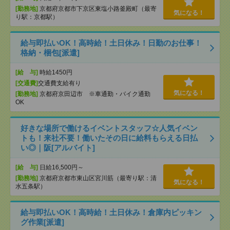
[勤務地]
京都府京都市下京区東塩小路釜殿町（最寄
気になる！
り駅：京都駅）
給与即払いOK！高時給！土日休み！日勤のお仕事！
格納・梱包[派遣]
[給 与]
時給1450円
[交通費]
交通費支給有り
気になる！
[勤務地]
京都府京田辺市 ※車通勤・バイク通勤
OK
好きな場所で働けるイベントスタッフ☆人気イベン
トも！来社不要！働いたその日に給料もらえる日払
い◎｜阪[アルバイト]
[給 与]
日給16,500円～
[勤務地]
京都府京都市東山区宮川筋（最寄り駅：清
気になる！
水五条駅）
給与即払いOK！高時給！土日休み！倉庫内ピッキン
グ作業[派遣]