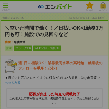
0
メニュー
気になる！
ログイン
掲載日 :2026
/
07
/
28
No.CRSF京都_14・SKG【本社】
＼空いた時間で働く！／日払いOK×1勤務3万
円も可！施設での見回りなど
職種：
介護関連
派遣
ブランクOK
WEB登録・面接OK
週1日～相談OK！業界最高水準の高時給！就業後の
フォローも手厚く安心！
▼日払い対応〇とにかくすぐに収入がほしい方必見！急な出費等で
...
もっとみる
応募が集まった時点で掲載終了
この求人は応募が集まり次第、掲載終了致します。予めご理解くださ
い。