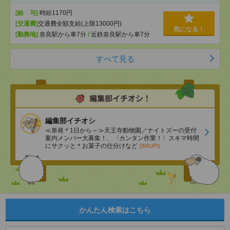
[給 与]
時給1170円
[交通費]
交通費全額支給(上限13000円)
気になる！
[勤務地]
奈良駅から車7分
/
近鉄奈良駅から車7分
すべて見る
編集部イチオシ
≪単発＊1日から～≫天王寺動物園／ナイトズーの受付
案内メンバー大募集！、〈カンタン作業！〉スキマ時間
にサクッと＊お菓子の仕分けなど
(8/6UP!)
かんたん検索はこちら