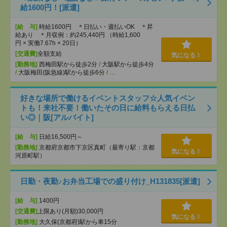
給1600円！[派遣]
[給 与]
時給1600円 ＊日払い・週払いOK ＊昇
給あり ＊月収例：約245,440円 （時給1,600
円 × 実働7.67h × 20日）
[交通費]
全額支給
気になる！
[勤務地]
西梅田駅から徒歩2分
/
大阪駅から徒歩4分
/
大阪梅田(阪急線)駅から徒歩6分
/
…
好きな場所で働けるイベントスタッフ☆人気イベン
トも！来社不要！働いたその日に給料もらえる日払
い◎｜阪[アルバイト]
[給 与]
日給16,500円～
[勤務地]
京都府京都市下京区真町（最寄り駅：京都
気になる！
河原町駅）
日勤・夜勤♪お弁当工場での盛り付け_H131835[派遣]
[給 与]
1400円
[交通費]
上限あり(月額)30,000円
気になる！
[勤務地]
大久保(京都府)駅から車15分