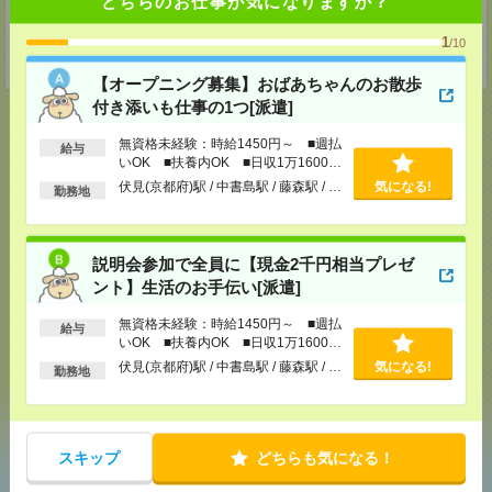
どちらのお仕事が気になりますか？
東京本社
〒101-0034 東京都千代田区神田東紺屋町２８－１ VORT神田2 7F
1
TEL：0120-936-286
/10
担当：担当者
【オープニング募集】おばあちゃんのお散歩
付き添いも仕事の1つ[派遣]
無資格未経験：時給1450円～ ■週払
給与
いOK ■扶養内OK ■日収1万1600円
応募ページへ
以上
伏見(京都府)駅 / 中書島駅 / 藤森駅 / …
気になる!
勤務地
気になる！
電話応募
説明会参加で全員に【現金2千円相当プレゼ
ント】生活のお手伝い[派遣]
無資格未経験：時給1450円～ ■週払
メール
LINE
給与
で送る
で送る
いOK ■扶養内OK ■日収1万1600円
以上
伏見(京都府)駅 / 中書島駅 / 藤森駅 / …
気になる!
勤務地
シェア
ツイート
ブックマーク
スキップ
どちらも気になる！
あなたの閲覧履歴からの