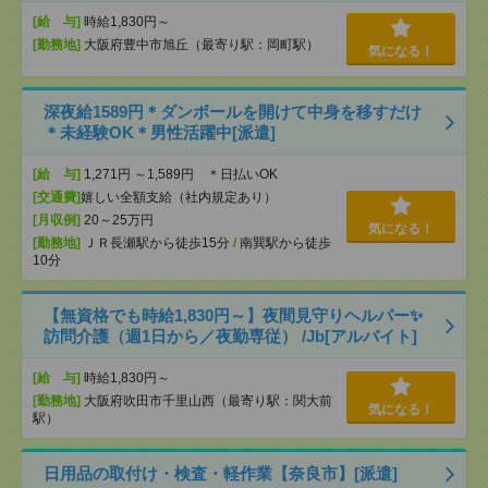
[給 与]
時給1,830円～
[勤務地]
大阪府豊中市旭丘（最寄り駅：岡町駅）
気になる！
深夜給1589円＊ダンボールを開けて中身を移すだけ
＊未経験OK＊男性活躍中[派遣]
[給 与]
1,271円 ～1,589円 ＊日払いOK
[交通費]
嬉しい全額支給（社内規定あり）
[月収例]
20～25万円
気になる！
[勤務地]
ＪＲ長瀬駅から徒歩15分
/
南巽駅から徒歩
10分
【無資格でも時給1,830円～】夜間見守りヘルパー✨
訪問介護（週1日から／夜勤専従） /Jb[アルバイト]
[給 与]
時給1,830円～
[勤務地]
大阪府吹田市千里山西（最寄り駅：関大前
気になる！
駅）
日用品の取付け・検査・軽作業【奈良市】[派遣]