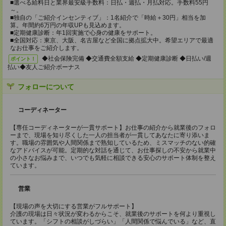
■選べる給料日と業界最安級手数料：日払・週払・月払対応。手数料55円
～。
■独自の「ご紹介インセンティブ」：1名紹介で「時給＋30円」相当を加
算。年間約6万円の年収UPも見込めます。
■定期健康診断：年1回実施で心身の健康をサポート。
■全国対応：東京、大阪、名古屋など全国に拠点拡大中。希望エリアで最適
なお仕事をご紹介します。
◆社会保険完備 ◆交通費全額支給 ◆定期健康診断 ◆日払い/週
ポイント！
払い◆友人ご紹介ボーナス
フォローについて
コーディネーター
【専任コーディネーターが一貫サポート】お仕事の紹介から就業後のフォロ
ーまで、現場を知り尽くした一人の担当者が一貫してあなたに寄り添いま
す。職場の雰囲気や人間関係まで熟知しているため、ミスマッチのない的確
なアドバイスが可能。定期的な対話を通じて、お仕事探しの不安から就業中
の小さなお悩みまで、いつでも気軽に相談できる安心のサポート体制を整え
ています。
営業
【現場の声を大切にする営業がフルサポート】
介護の現場は日々状況が変わるからこそ、就業後のサポートを何より重視し
ています。「シフトの相談がしづらい」「人間関係で悩んでいる」など、直