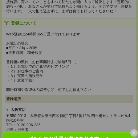
接施設に言いにくいこともすべて私たちが間に入って解決します！定期的に
施設へ伺い、みなさんが笑顔で気持ちよく働けるよう、全力で交渉・調整を
行います。一人で抱え込まずに、まずは何でも頼ってくださいね！
登録について
Web登録は24時間365日受け付けております！
お電話の場合
■平日：8時～20時
■所要時間：20分程度
登録後の流れ（お仕事開始まで最短5日！）
（１）お電話でのご希望のヒアリング
（２）お仕事のご案内
（３）実際の施設見学
（４）就業開始！
開始時期や希望休の調整など、何でもお伝え下さい！
登録場所
大阪支店
〒550-0013 大阪府大阪市西区新町1丁目3番12号 四ツ橋セントラルビル4
階410号室
TEL：0120-936-286
担当：担当者
×