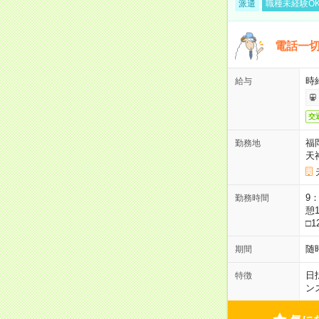
派遣
職種未経験O
電話一切
時
給与
交
福
勤務地
天
9：
勤務時間
憩1
□1
随
期間
日
特徴
ン