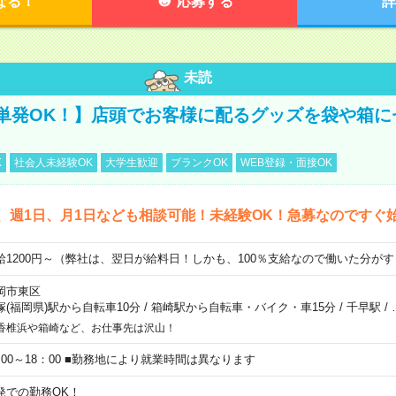
なる！
応募する
詳
未読
単発OK！】店頭でお客様に配るグッズを袋や箱に
K
社会人未経験OK
大学生歓迎
ブランクOK
WEB登録・面接OK
、週1日、月1日なども相談可能！未経験OK！急募なのですぐ
給1200円～（弊社は、翌日が給料日！しかも、100％支給なので働いた分が
岡市東区
塚(福岡県)駅から自転車10分
/
箱崎駅から自転車・バイク・車15分
/
千早駅
/
香椎浜や箱崎など、お仕事先は沢山！
：00～18：00 ■勤務地により就業時間は異なります
発での勤務OK！