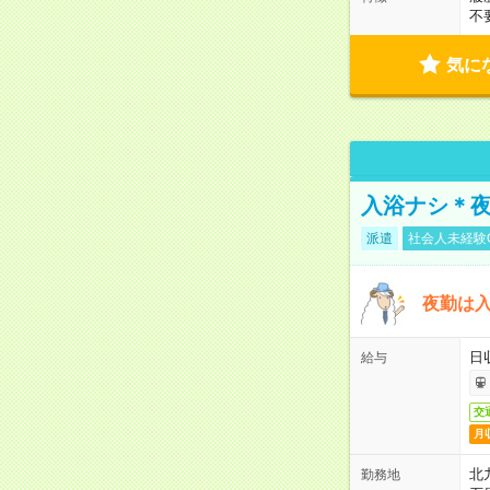
不
気に
入浴ナシ＊夜
派遣
社会人未経験
夜勤は
日
給与
交
月
北
勤務地