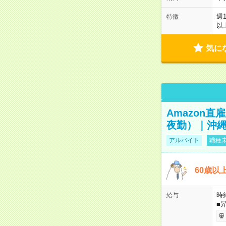
週
特徴
以
気に
Amazon
夜勤）｜沖縄
アルバイト
職種未
60歳以
時給
給与
■