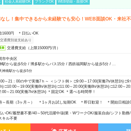
K
社会人未経験OK
ブランクOK
WEB登録・面接OK
なし！集中できるから未経験でも安心！WEB面談OK・来社
給1600円 ＊日払いOK
交通費別途支給あり
交通費支給（上限15000円/月）
通費
岡市中央区
神駅から徒歩5分
/
博多駅からバス15分
/
西鉄福岡駅から徒歩5分
/
…
天神南駅から徒歩5分
00～21：00の中で実働7ｈ～ ＜シフト例＞ □9:00～17:00(実働7h/休憩1h) □9:0
h) □10:00～19:00(実働8h/休憩1h) □11:00～20:00(実働8h/休憩1h) □12:00～2
2:00～21:00(実働7h/休憩1h) ＊固定OK ＊選べる時間帯！
時～長期（3ヶ月～） ＊1ヶ月お試し短期OK ＊即日歓迎！ ＊開始日相談
払いOK
/
履歴書不要
/
40～50代活躍中
/
副業・WワークOK
/
服装自由
/
シフト勤務
/
スキル不要