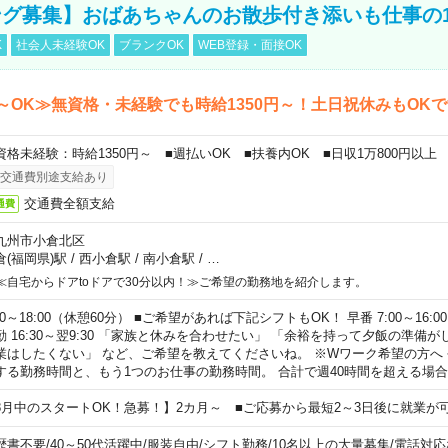
グ募集】おばあちゃんのお散歩付き添いも仕事の
K
社会人未経験OK
ブランクOK
WEB登録・面接OK
～OK≫無資格・未経験でも時給1350円～！土日祝休みもOK
資格未経験：時給1350円～ ■週払いOK ■扶養内OK ■日収1万800円以上
交通費別途支給あり
交通費全額支給
通費
九州市小倉北区
倉(福岡県)駅
/
西小倉駅
/
南小倉駅
/
…
≪自宅からドアtoドアで30分以内！≫ご希望の勤務地を紹介します。
00～18:00（休憩60分） ■ご希望があれば下記シフトもOK！ 早番 7:00～16:00 遅
勤 16:30～翌9:30 「家族と休みを合わせたい」 「余裕を持って夕飯の準備
業はしたくない」 など、ご希望を教えてくださいね。 ※Wワーク希望の方へ
する勤務時間と、もう1つのお仕事の勤務時間。 合計で週40時間を超える場
8月中のスタートOK！急募！】2カ月～ ■ご応募から最短2～3日後に就業が
歴書不要
/
40～50代活躍中
/
服装自由
/
シフト勤務
/
10名以上の大量募集
/
電話対応