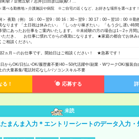
原町駅
/
企救丘駅
/
志井(日田彦山線)駅
/
…
＜選べる勤務地＞介護施設や病院 ※ご自宅の近くなど、お好きな場所を選べます
例＞ 夜勤（例） 16：00～翌9：00 16：30～翌9：30 17：00～翌10：00
異なります 「土日祝は休みたい」 「しっかり稼ぎたい」 「もう少し遅い時
希望にあったお仕事をご案内いたします。 ※未経験の方の場合は1～2ヶ月間
いただき、 お仕事に慣れてからの夜勤になります。 ★家庭の都合でお休み
くご相談ください。
期2ヵ月～のお仕事です。開始日はご相談ください！ ★急募です！
1日からOK
/
日払いOK
/
履歴書不要
/
40～50代活躍中
/
副業・WワークOK
/
服装自
上の大量募集
/
電話対応なし
/
パソコンスキル不要
なる！
応募する
詳
未読
たまんま入力＊エントリーシートのデータ入力・