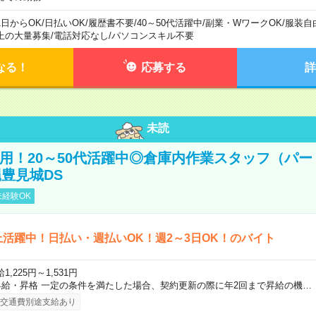
1日からOK
/
日払いOK
/
履歴書不要
/
40～50代活躍中
/
副業・WワークOK
/
服装自
上の大量募集
/
電話対応なし
/
パソコンスキル不要
なる！
応募する
詳
未読
直雇用！20～50代活躍中◎倉庫内作業スタッフ（パー
豊見城DS
経験OK
上活躍中！日払い・週払いOK！週2～3日OK！のバイト
1,225円～1,531円
昇給・昇格 一定の条件を満たした場合、契約更新の際に年2回まで昇給の機…
交通費別途支給あり