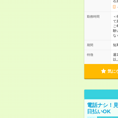
石
＜
勤務時間
て
ご
験
な
短
期間
週
特徴
以
気に
電話ナシ！見
日払いOK