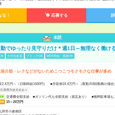
要
なる！
応募する
詳
未読
勤でゆったり見守りだけ＊週1日～無理なく働け
OK
大学生歓迎
ブランクOK
WEB登録・面接OK
入浴介助・レクなどがないためこつこつモクモクな仕事が多め
収2.4万円～（日勤時給1500円） ■月収例19.4万円～（夜勤月8回勤務の場合
交通費別途支給あり
交通費全額支給 ■ガソリン代も全額支給（規定あり） ■無料駐車場も
通費
15～20万円
収例
九州市小倉南区