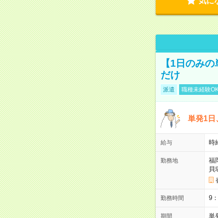
気に
【1日のみの
だけ
派遣
職種未経験O
単発1日
時
給与
福
勤務地
貝
9
勤務時間
単
期間