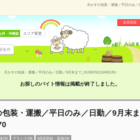
天かすの包装・運搬／平日のみ／日勤／
会員登録
エリア変更
九州・沖縄版
望条件
天かすの包装・運搬／平日のみ／日勤／9月末まで_H130670(110430135）
お探しのバイト情報は掲載が終了しました。
の包装・運搬／平日のみ／日勤／9月末
70
験OK
ブランクOK
WEB登録・面接OK