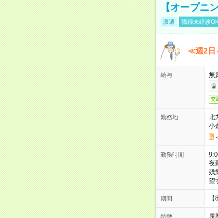
【オープニン
派遣
職種未経験O
≪週2日
無
給与
交
北
勤務地
小
9:
勤務時間
夜
残
望
【
期間
履
特徴