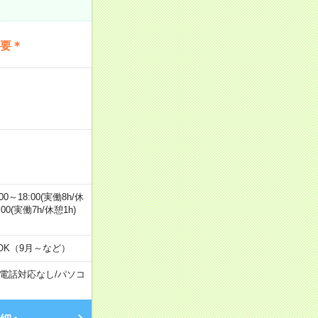
不要＊
0～18:00(実働8h/休
0:00(実働7h/休憩1h)
OK（9月～など）
電話対応なし
/
パソコ